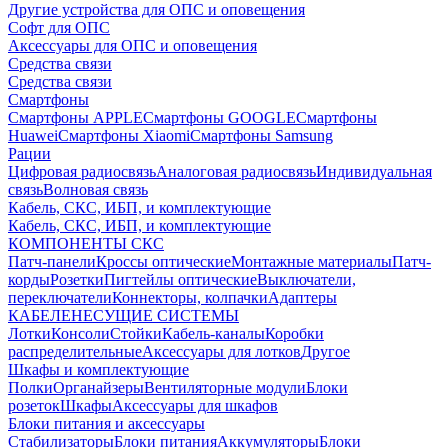
Другие устройства для ОПС и оповещения
Софт для ОПС
Аксессуары для ОПС и оповещения
Средства связи
Средства связи
Смартфоны
Смартфоны APPLE
Смартфоны GOOGLE
Смартфоны
Huawei
Смартфоны Xiaomi
Смартфоны Samsung
Рации
Цифровая радиосвязь
Аналоговая радиосвязь
Индивидуальная
связь
Волновая связь
Кабель, СКС, ИБП, и комплектующие
Кабель, СКС, ИБП, и комплектующие
КОМПОНЕНТЫ СКС
Патч-панели
Кроссы оптические
Монтажные материалы
Патч-
корды
Розетки
Пигтейлы оптические
Выключатели,
переключатели
Коннекторы, колпачки
Адаптеры
КАБЕЛЕНЕСУЩИЕ СИСТЕМЫ
Лотки
Консоли
Стойки
Кабель-каналы
Коробки
распределительные
Аксессуары для лотков
Другое
Шкафы и комплектующие
Полки
Органайзеры
Вентиляторные модули
Блоки
розеток
Шкафы
Аксессуары для шкафов
Блоки питания и аксессуары
Стабилизаторы
Блоки питания
Аккумуляторы
Блоки