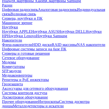
Huawei
Смартфоны Xiaomi
Смартфоны Samsung
Рации
Цифровая радиосвязь
Аналоговая радиосвязь
Индивидуальная
связь
Волновая связь
Сервера, ноутбуки и ПК
Машинное зрение
Ноутбуки
Ноутбуки APPLE
Ноутбуки ASUS
Ноутбуки DELL
Ноутбуки
HP
Ноутбуки Lenovo
Ноутбуки Samsung
Накопители
Флеш-накопители
HDD диски
RAID массивы
NAS накопители
Цифровые системы записи на базе ПК
Серверы и готовые решения
Сетевое оборудование
Модемы
Коммутаторы
SFP модули
Медиаконвертеры
Репитеры и PoE инжекторы
Грозозащита
Аксессуары для сетевого оборудования
Системы контроля доступа
Досмотровое оборудование
Прочее оборудование
Интроскопы
Система досмотра
днища
Металлодетекторы и искатели