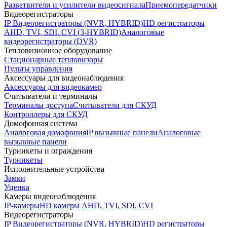
Разветвители и усилители видеосигнала
Приемопередатчики
Видеорегистраторы
IP Видеорегистраторы (NVR, HYBRID)
HD регистраторы
AHD, TVI, SDI, CVI (3-HYBRID)
Аналоговые
видеорегистраторы (DVR)
Тепловизионное оборудование
Стационарные тепловизоры
Пульты управления
Аксессуары для видеонаблюдения
Аксессуары для видеокамер
Считыватели и терминалы
Терминалы доступа
Считыватели для СКУД
Контроллеры для СКУД
Домофонная система
Аналоговая домофония
IP вызывные панели
Аналоговые
вызывные панели
Турникеты и ограждения
Турникеты
Исполнительные устройства
Замки
Уценка
Камеры видеонаблюдения
IP-камеры
HD камеры AHD, TVI, SDI, CVI
Видеорегистраторы
IP Видеорегистраторы (NVR, HYBRID)
HD регистраторы