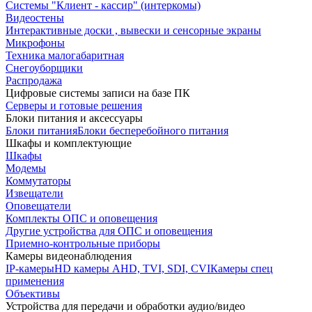
Системы "Клиент - кассир" (интеркомы)
Видеостены
Интерактивные доски , вывески и сенсорные экраны
Микрофоны
Техника малогабаритная
Снегоуборщики
Распродажа
Цифровые системы записи на базе ПК
Серверы и готовые решения
Блоки питания и аксессуары
Блоки питания
Блоки бесперебойного питания
Шкафы и комплектующие
Шкафы
Модемы
Коммутаторы
Извещатели
Оповещатели
Комплекты ОПС и оповещения
Другие устройства для ОПС и оповещения
Приемно-контрольные приборы
Камеры видеонаблюдения
IP-камеры
HD камеры AHD, TVI, SDI, CVI
Камеры спец
применения
Объективы
Устройства для передачи и обработки аудио/видео