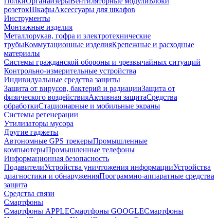
Полки
Органайзеры
Вентиляторные модули
Блоки
розеток
Шкафы
Аксессуары для шкафов
Инструменты
Монтажные изделия
Металлорукав, гофра и электротехнические
трубы
Коммутационные изделия
Крепежные и расходные
материалы
Системы гражданской обороны и чрезвычайных ситуаций
Контрольно-измерительные устройства
Индивидуальные средства защиты
Защита от вирусов, бактерий и радиации
Защита от
физического воздействия
Активная защита
Средства
обработки
Стационарные и мобильные экраны
Системы регенерации
Утилизаторы мусора
Другие гаджеты
Автономные GPS трекеры
Промышленные
компьютеры
Промышленные телефоны
Информационная безопасность
Подавители
Устройства уничтожения информации
Устройства
диагностики и обнаружения
Программно-аппаратные средства
защита
Средства связи
Смартфоны
Смартфоны APPLE
Смартфоны GOOGLE
Смартфоны