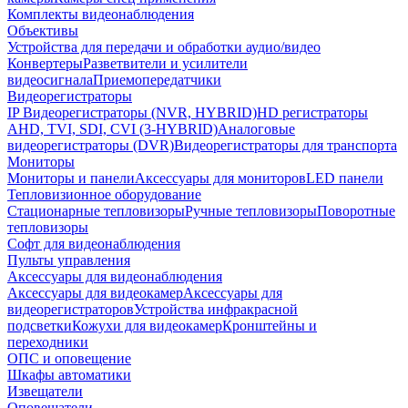
Комплекты видеонаблюдения
Объективы
Устройства для передачи и обработки аудио/видео
Конвертеры
Разветвители и усилители
видеосигнала
Приемопередатчики
Видеорегистраторы
IP Видеорегистраторы (NVR, HYBRID)
HD регистраторы
AHD, TVI, SDI, CVI (3-HYBRID)
Аналоговые
видеорегистраторы (DVR)
Видеорегистраторы для транспорта
Мониторы
Мониторы и панели
Аксессуары для мониторов
LED панели
Тепловизионное оборудование
Стационарные тепловизоры
Ручные тепловизоры
Поворотные
тепловизоры
Софт для видеонаблюдения
Пульты управления
Аксессуары для видеонаблюдения
Аксессуары для видеокамер
Аксессуары для
видеорегистраторов
Устройства инфракрасной
подсветки
Кожухи для видеокамер
Кронштейны и
переходники
ОПС и оповещение
Шкафы автоматики
Извещатели
Оповещатели