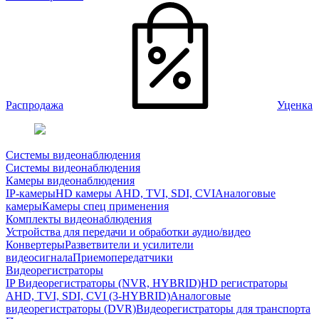
Распродажа
Уценка
Системы видеонаблюдения
Системы видеонаблюдения
Камеры видеонаблюдения
IP-камеры
HD камеры AHD, TVI, SDI, CVI
Аналоговые
камеры
Камеры спец применения
Комплекты видеонаблюдения
Устройства для передачи и обработки аудио/видео
Конвертеры
Разветвители и усилители
видеосигнала
Приемопередатчики
Видеорегистраторы
IP Видеорегистраторы (NVR, HYBRID)
HD регистраторы
AHD, TVI, SDI, CVI (3-HYBRID)
Аналоговые
видеорегистраторы (DVR)
Видеорегистраторы для транспорта