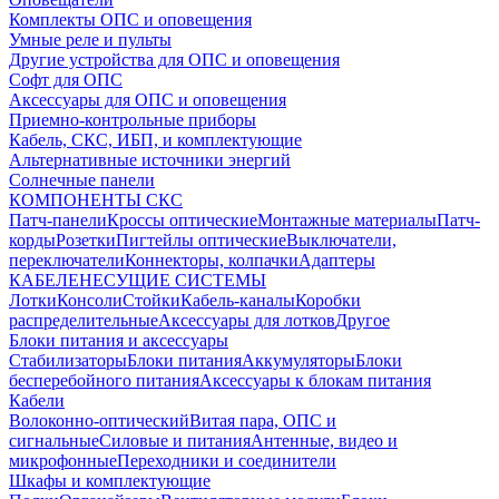
Комплекты ОПС и оповещения
Умные реле и пульты
Другие устройства для ОПС и оповещения
Софт для ОПС
Аксессуары для ОПС и оповещения
Приемно-контрольные приборы
Кабель, СКС, ИБП, и комплектующие
Альтернативные источники энергий
Солнечные панели
КОМПОНЕНТЫ СКС
Патч-панели
Кроссы оптические
Монтажные материалы
Патч-
корды
Розетки
Пигтейлы оптические
Выключатели,
переключатели
Коннекторы, колпачки
Адаптеры
КАБЕЛЕНЕСУЩИЕ СИСТЕМЫ
Лотки
Консоли
Стойки
Кабель-каналы
Коробки
распределительные
Аксессуары для лотков
Другое
Блоки питания и аксессуары
Стабилизаторы
Блоки питания
Аккумуляторы
Блоки
бесперебойного питания
Аксессуары к блокам питания
Кабели
Волоконно-оптический
Витая пара, ОПС и
сигнальные
Силовые и питания
Антенные, видео и
микрофонные
Переходники и соединители
Шкафы и комплектующие