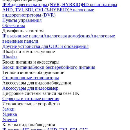
IP Видеорегистраторы (NVR, HYBRID)
HD регистраторы
AHD, TVI, SDI, CVI (3-HYBRID)
Аналоговые
видеорегистраторы (DVR)
Пульты управления
Объективы
Домофонная система
IP вызывные панели
Аналоговая домофония
Аналоговые
вызывные панели
Другие устройства для ОПС и оповещения
Шкафы и комплектующие
Шкафы
Блоки питания и аксессуары
Блоки питания
Блоки бесперебойного питания
Тепловизионное оборудование
Стационарные тепловизоры
Аксессуары для видеонаблюдения
Аксессуары для видеокамер
Цифровые системы записи на базе ПК
Серверы и готовые решения
Исполнительные устройства
Замки
Уценка
Уценка
Камеры видеонаблюдения
IP-камеры
HD камеры AHD, TVI, SDI, CVI