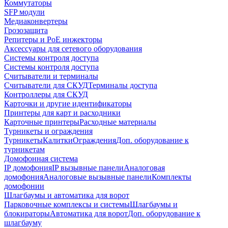
Коммутаторы
SFP модули
Медиаконвертеры
Грозозащита
Репитеры и PoE инжекторы
Аксессуары для сетевого оборудования
Системы контроля доступа
Системы контроля доступа
Считыватели и терминалы
Считыватели для СКУД
Терминалы доступа
Контроллеры для СКУД
Карточки и другие идентификаторы
Принтеры для карт и расходники
Карточные принтеры
Расходные материалы
Турникеты и ограждения
Турникеты
Калитки
Ограждения
Доп. оборудование к
турникетам
Домофонная система
IP домофония
IP вызывные панели
Аналоговая
домофония
Аналоговые вызывные панели
Комплекты
домофонии
Шлагбаумы и автоматика для ворот
Парковочные комплексы и системы
Шлагбаумы и
блокираторы
Автоматика для ворот
Доп. оборудование к
шлагбауму