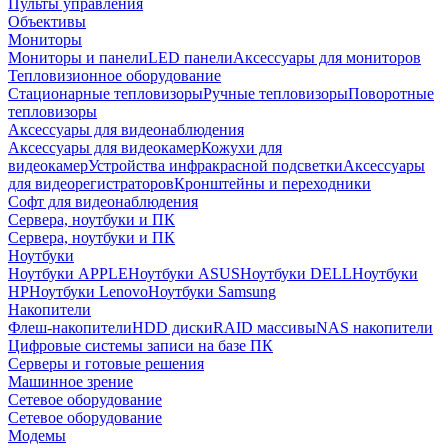
Пульты управления
Объективы
Мониторы
Мониторы и панели
LED панели
Аксессуары для мониторов
Тепловизионное оборудование
Стационарные тепловизоры
Ручные тепловизоры
Поворотные
тепловизоры
Аксессуары для видеонаблюдения
Аксессуары для видеокамер
Кожухи для
видеокамер
Устройства инфракрасной подсветки
Аксессуары
для видеорегистраторов
Кронштейны и переходники
Софт для видеонаблюдения
Сервера, ноутбуки и ПК
Сервера, ноутбуки и ПК
Ноутбуки
Ноутбуки APPLE
Ноутбуки ASUS
Ноутбуки DELL
Ноутбуки
HP
Ноутбуки Lenovo
Ноутбуки Samsung
Накопители
Флеш-накопители
HDD диски
RAID массивы
NAS накопители
Цифровые системы записи на базе ПК
Серверы и готовые решения
Машинное зрение
Сетевое оборудование
Сетевое оборудование
Модемы