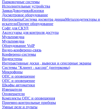
Парковочные системы
Исполнительные устройства
Замки
Доводчики
Кнопки
Досмотровое оборудование
Интроскопы
Система досмотра днища
Металлодетекторы и
искатели
Прочее оборудование
Софт для СКУД
Аксессуары для контроля доступа
Мультимедиа
Мультимедиа
Оборудование VoIP
Видео-конференц-связь
Конференц-системы
Видеостены
Интерактивные доски , вывески и сенсорные экраны
Системы "Клиент - кассир" (интеркомы)
Микрофоны
ОПС и оповещение
ОПС и оповещение
Шкафы автоматики
Извещатели
Оповещатели
Комплекты ОПС и оповещения
Приемно-контрольные приборы
Умные реле и пульты