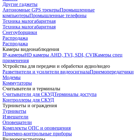
Другие гаджеты
Автономные GPS трекеры
Промышленные
компьютеры
Промышленные телефоны
Техника малогабаритная
Техника малогабаритная
Снегоуборщики
Распродажа
Распродажа
Камеры видеонаблюдения
IP-камеры
HD камеры AHD, TVI, SDI, CVI
Камеры спец
применения
Устройства для передачи и обработки аудио/видео
Разветвители и усилители видеосигнала
Приемопередатчики
Модемы
Коммутаторы
Считыватели и терминалы
Считыватели для СКУД
Терминалы доступа
Контроллеры для СКУД
Турникеты и ограждения
Турникеты
Извещатели
Оповещатели
Комплекты ОПС и оповещения
Приемно-контрольные приборы
Видеорегистраторы