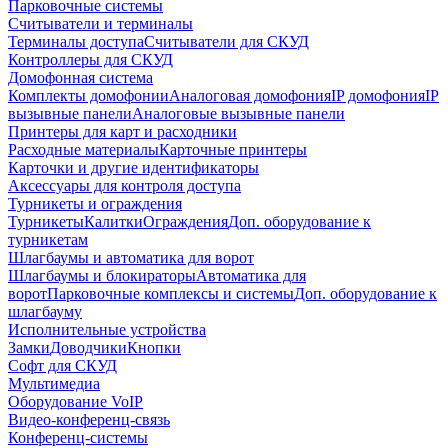
Парковочные системы
Считыватели и терминалы
Терминалы доступа
Считыватели для СКУД
Контроллеры для СКУД
Домофонная система
Комплекты домофонии
Аналоговая домофония
IP домофония
IP
вызывные панели
Аналоговые вызывные панели
Принтеры для карт и расходники
Расходные материалы
Карточные принтеры
Карточки и другие идентификаторы
Аксессуары для контроля доступа
Турникеты и ограждения
Турникеты
Калитки
Ограждения
Доп. оборудование к
турникетам
Шлагбаумы и автоматика для ворот
Шлагбаумы и блокираторы
Автоматика для
ворот
Парковочные комплексы и системы
Доп. оборудование к
шлагбауму
Исполнительные устройства
Замки
Доводчики
Кнопки
Софт для СКУД
Мультимедиа
Оборудование VoIP
Видео-конференц-связь
Конференц-системы