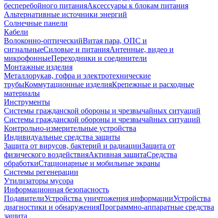
бесперебойного питания
Аксессуары к блокам питания
Альтернативные источники энергий
Солнечные панели
Кабели
Волоконно-оптический
Витая пара, ОПС и
сигнальные
Силовые и питания
Антенные, видео и
микрофонные
Переходники и соединители
Монтажные изделия
Металлорукав, гофра и электротехнические
трубы
Коммутационные изделия
Крепежные и расходные
материалы
Инструменты
Системы гражданской обороны и чрезвычайных ситуаций
Системы гражданской обороны и чрезвычайных ситуаций
Контрольно-измерительные устройства
Индивидуальные средства защиты
Защита от вирусов, бактерий и радиации
Защита от
физического воздействия
Активная защита
Средства
обработки
Стационарные и мобильные экраны
Системы регенерации
Утилизаторы мусора
Информационная безопасность
Подавители
Устройства уничтожения информации
Устройства
диагностики и обнаружения
Программно-аппаратные средства
защита