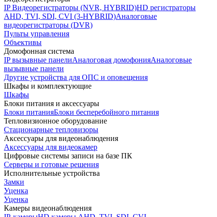
IP Видеорегистраторы (NVR, HYBRID)
HD регистраторы
AHD, TVI, SDI, CVI (3-HYBRID)
Аналоговые
видеорегистраторы (DVR)
Пульты управления
Объективы
Домофонная система
IP вызывные панели
Аналоговая домофония
Аналоговые
вызывные панели
Другие устройства для ОПС и оповещения
Шкафы и комплектующие
Шкафы
Блоки питания и аксессуары
Блоки питания
Блоки бесперебойного питания
Тепловизионное оборудование
Стационарные тепловизоры
Аксессуары для видеонаблюдения
Аксессуары для видеокамер
Цифровые системы записи на базе ПК
Серверы и готовые решения
Исполнительные устройства
Замки
Уценка
Уценка
Камеры видеонаблюдения
IP-камеры
HD камеры AHD, TVI, SDI, CVI