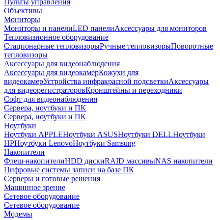
Пульты управления
Объективы
Мониторы
Мониторы и панели
LED панели
Аксессуары для мониторов
Тепловизионное оборудование
Стационарные тепловизоры
Ручные тепловизоры
Поворотные
тепловизоры
Аксессуары для видеонаблюдения
Аксессуары для видеокамер
Кожухи для
видеокамер
Устройства инфракрасной подсветки
Аксессуары
для видеорегистраторов
Кронштейны и переходники
Софт для видеонаблюдения
Сервера, ноутбуки и ПК
Сервера, ноутбуки и ПК
Ноутбуки
Ноутбуки APPLE
Ноутбуки ASUS
Ноутбуки DELL
Ноутбуки
HP
Ноутбуки Lenovo
Ноутбуки Samsung
Накопители
Флеш-накопители
HDD диски
RAID массивы
NAS накопители
Цифровые системы записи на базе ПК
Серверы и готовые решения
Машинное зрение
Сетевое оборудование
Сетевое оборудование
Модемы