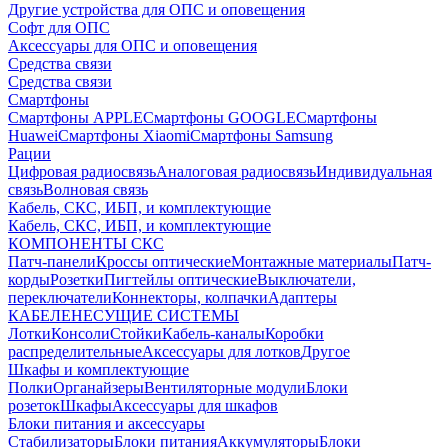
Другие устройства для ОПС и оповещения
Софт для ОПС
Аксессуары для ОПС и оповещения
Средства связи
Средства связи
Смартфоны
Смартфоны APPLE
Смартфоны GOOGLE
Смартфоны
Huawei
Смартфоны Xiaomi
Смартфоны Samsung
Рации
Цифровая радиосвязь
Аналоговая радиосвязь
Индивидуальная
связь
Волновая связь
Кабель, СКС, ИБП, и комплектующие
Кабель, СКС, ИБП, и комплектующие
КОМПОНЕНТЫ СКС
Патч-панели
Кроссы оптические
Монтажные материалы
Патч-
корды
Розетки
Пигтейлы оптические
Выключатели,
переключатели
Коннекторы, колпачки
Адаптеры
КАБЕЛЕНЕСУЩИЕ СИСТЕМЫ
Лотки
Консоли
Стойки
Кабель-каналы
Коробки
распределительные
Аксессуары для лотков
Другое
Шкафы и комплектующие
Полки
Органайзеры
Вентиляторные модули
Блоки
розеток
Шкафы
Аксессуары для шкафов
Блоки питания и аксессуары
Стабилизаторы
Блоки питания
Аккумуляторы
Блоки