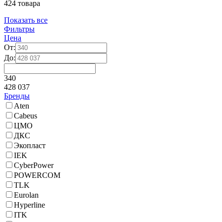
424 товара
Показать все
Фильтры
Цена
От:
До:
340
428 037
Бренды
Aten
Cabeus
ЦМО
ДКС
Экопласт
IEK
CyberPower
POWERCOM
TLK
Eurolan
Hyperline
ITK