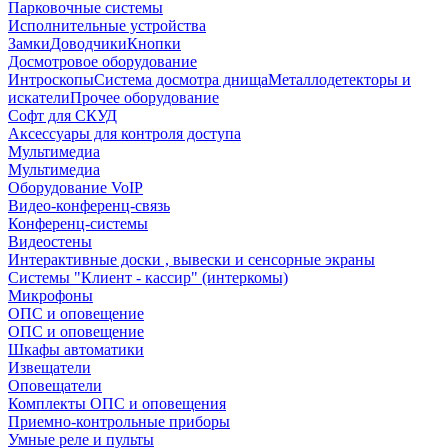
Парковочные системы
Исполнительные устройства
Замки
Доводчики
Кнопки
Досмотровое оборудование
Интроскопы
Система досмотра днища
Металлодетекторы и
искатели
Прочее оборудование
Софт для СКУД
Аксессуары для контроля доступа
Мультимедиа
Мультимедиа
Оборудование VoIP
Видео-конференц-связь
Конференц-системы
Видеостены
Интерактивные доски , вывески и сенсорные экраны
Системы "Клиент - кассир" (интеркомы)
Микрофоны
ОПС и оповещение
ОПС и оповещение
Шкафы автоматики
Извещатели
Оповещатели
Комплекты ОПС и оповещения
Приемно-контрольные приборы
Умные реле и пульты