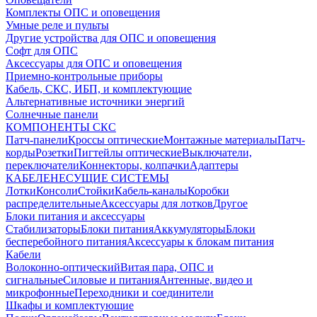
Комплекты ОПС и оповещения
Умные реле и пульты
Другие устройства для ОПС и оповещения
Софт для ОПС
Аксессуары для ОПС и оповещения
Приемно-контрольные приборы
Кабель, СКС, ИБП, и комплектующие
Альтернативные источники энергий
Солнечные панели
КОМПОНЕНТЫ СКС
Патч-панели
Кроссы оптические
Монтажные материалы
Патч-
корды
Розетки
Пигтейлы оптические
Выключатели,
переключатели
Коннекторы, колпачки
Адаптеры
КАБЕЛЕНЕСУЩИЕ СИСТЕМЫ
Лотки
Консоли
Стойки
Кабель-каналы
Коробки
распределительные
Аксессуары для лотков
Другое
Блоки питания и аксессуары
Стабилизаторы
Блоки питания
Аккумуляторы
Блоки
бесперебойного питания
Аксессуары к блокам питания
Кабели
Волоконно-оптический
Витая пара, ОПС и
сигнальные
Силовые и питания
Антенные, видео и
микрофонные
Переходники и соединители
Шкафы и комплектующие