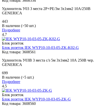
Код товара:
3608554
Удлинитель У03 3 места 2P+PE/3м 3х1мм2 10А/250В
GENERICA
443
В наличии (>50 шт.)
Подробнее
4.7
Блок розеток
Блок розеток
IEK
WYP10-10-03-05-ZK-K02-G
Код товара:
3608561
Удлинитель У03В 3 места с/з 5м 3х1мм2 10А 250В чер.
GENERICA
699
В наличии (>5 шт.)
Подробнее
4.5
Блок розеток
Блок розеток
IEK
WYP10-10-03-05-ZK-G
Код товара:
3608560