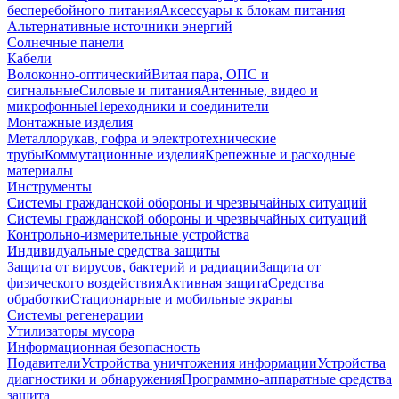
бесперебойного питания
Аксессуары к блокам питания
Альтернативные источники энергий
Солнечные панели
Кабели
Волоконно-оптический
Витая пара, ОПС и
сигнальные
Силовые и питания
Антенные, видео и
микрофонные
Переходники и соединители
Монтажные изделия
Металлорукав, гофра и электротехнические
трубы
Коммутационные изделия
Крепежные и расходные
материалы
Инструменты
Системы гражданской обороны и чрезвычайных ситуаций
Системы гражданской обороны и чрезвычайных ситуаций
Контрольно-измерительные устройства
Индивидуальные средства защиты
Защита от вирусов, бактерий и радиации
Защита от
физического воздействия
Активная защита
Средства
обработки
Стационарные и мобильные экраны
Системы регенерации
Утилизаторы мусора
Информационная безопасность
Подавители
Устройства уничтожения информации
Устройства
диагностики и обнаружения
Программно-аппаратные средства
защита