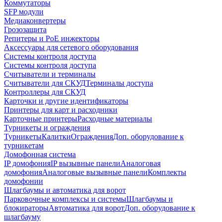
Коммутаторы
SFP модули
Медиаконвертеры
Грозозащита
Репитеры и PoE инжекторы
Аксессуары для сетевого оборудования
Системы контроля доступа
Системы контроля доступа
Считыватели и терминалы
Считыватели для СКУД
Терминалы доступа
Контроллеры для СКУД
Карточки и другие идентификаторы
Принтеры для карт и расходники
Карточные принтеры
Расходные материалы
Турникеты и ограждения
Турникеты
Калитки
Ограждения
Доп. оборудование к
турникетам
Домофонная система
IP домофония
IP вызывные панели
Аналоговая
домофония
Аналоговые вызывные панели
Комплекты
домофонии
Шлагбаумы и автоматика для ворот
Парковочные комплексы и системы
Шлагбаумы и
блокираторы
Автоматика для ворот
Доп. оборудование к
шлагбауму