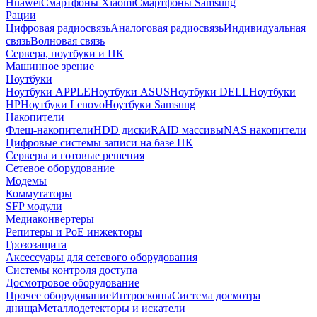
Huawei
Смартфоны Xiaomi
Смартфоны Samsung
Рации
Цифровая радиосвязь
Аналоговая радиосвязь
Индивидуальная
связь
Волновая связь
Сервера, ноутбуки и ПК
Машинное зрение
Ноутбуки
Ноутбуки APPLE
Ноутбуки ASUS
Ноутбуки DELL
Ноутбуки
HP
Ноутбуки Lenovo
Ноутбуки Samsung
Накопители
Флеш-накопители
HDD диски
RAID массивы
NAS накопители
Цифровые системы записи на базе ПК
Серверы и готовые решения
Сетевое оборудование
Модемы
Коммутаторы
SFP модули
Медиаконвертеры
Репитеры и PoE инжекторы
Грозозащита
Аксессуары для сетевого оборудования
Системы контроля доступа
Досмотровое оборудование
Прочее оборудование
Интроскопы
Система досмотра
днища
Металлодетекторы и искатели