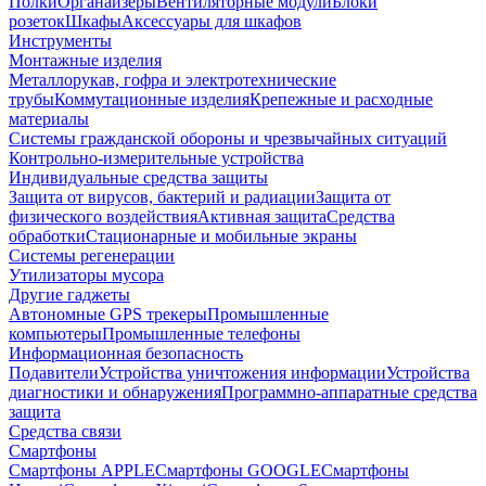
Полки
Органайзеры
Вентиляторные модули
Блоки
розеток
Шкафы
Аксессуары для шкафов
Инструменты
Монтажные изделия
Металлорукав, гофра и электротехнические
трубы
Коммутационные изделия
Крепежные и расходные
материалы
Системы гражданской обороны и чрезвычайных ситуаций
Контрольно-измерительные устройства
Индивидуальные средства защиты
Защита от вирусов, бактерий и радиации
Защита от
физического воздействия
Активная защита
Средства
обработки
Стационарные и мобильные экраны
Системы регенерации
Утилизаторы мусора
Другие гаджеты
Автономные GPS трекеры
Промышленные
компьютеры
Промышленные телефоны
Информационная безопасность
Подавители
Устройства уничтожения информации
Устройства
диагностики и обнаружения
Программно-аппаратные средства
защита
Средства связи
Смартфоны
Смартфоны APPLE
Смартфоны GOOGLE
Смартфоны