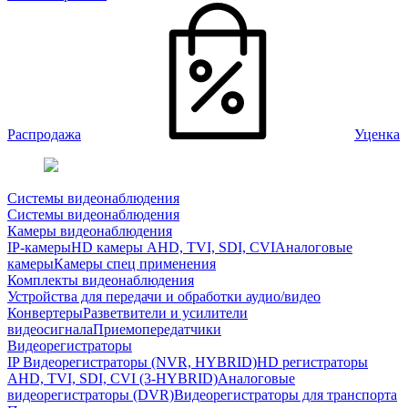
Распродажа
Уценка
Системы видеонаблюдения
Системы видеонаблюдения
Камеры видеонаблюдения
IP-камеры
HD камеры AHD, TVI, SDI, CVI
Аналоговые
камеры
Камеры спец применения
Комплекты видеонаблюдения
Устройства для передачи и обработки аудио/видео
Конвертеры
Разветвители и усилители
видеосигнала
Приемопередатчики
Видеорегистраторы
IP Видеорегистраторы (NVR, HYBRID)
HD регистраторы
AHD, TVI, SDI, CVI (3-HYBRID)
Аналоговые
видеорегистраторы (DVR)
Видеорегистраторы для транспорта