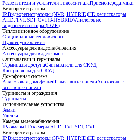
Разветвители и усилители видеосигнала
Приемопередатчики
Видеорегистраторы
IP Видеорегистраторы (NVR, HYBRID)
HD регистраторы
AHD, TVI, SDI, CVI (3-HYBRID)
Аналоговые
видеорегистраторы (DVR)
Тепловизионное оборудование
Стационарные тепловизоры
Пульты управления
Аксессуары для видеонаблюдения
Аксессуары для видеокамер
Считыватели и терминалы
Терминалы доступа
Считыватели для СКУД
Контроллеры для СКУД
Домофонная система
Аналоговая домофония
IP вызывные панели
Аналоговые
вызывные панели
Турникеты и ограждения
Турникеты
Исполнительные устройства
Замки
Уценка
Камеры видеонаблюдения
IP-камеры
HD камеры AHD, TVI, SDI, CVI
Видеорегистраторы
IP Видеорегистраторы (NVR, HYBRID)
HD регистраторы