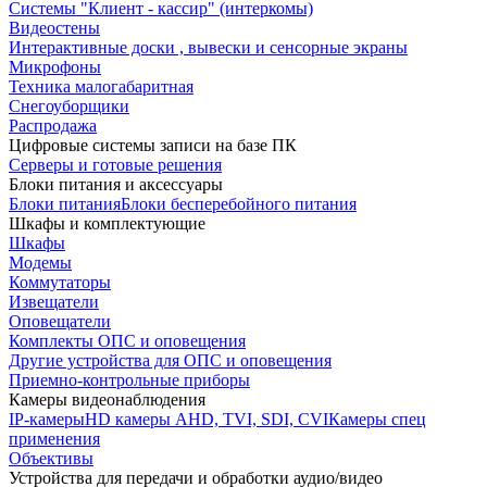
Системы "Клиент - кассир" (интеркомы)
Видеостены
Интерактивные доски , вывески и сенсорные экраны
Микрофоны
Техника малогабаритная
Снегоуборщики
Распродажа
Цифровые системы записи на базе ПК
Серверы и готовые решения
Блоки питания и аксессуары
Блоки питания
Блоки бесперебойного питания
Шкафы и комплектующие
Шкафы
Модемы
Коммутаторы
Извещатели
Оповещатели
Комплекты ОПС и оповещения
Другие устройства для ОПС и оповещения
Приемно-контрольные приборы
Камеры видеонаблюдения
IP-камеры
HD камеры AHD, TVI, SDI, CVI
Камеры спец
применения
Объективы
Устройства для передачи и обработки аудио/видео