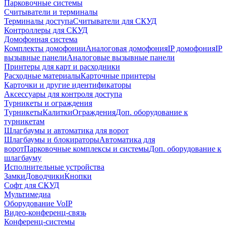
Парковочные системы
Считыватели и терминалы
Терминалы доступа
Считыватели для СКУД
Контроллеры для СКУД
Домофонная система
Комплекты домофонии
Аналоговая домофония
IP домофония
IP
вызывные панели
Аналоговые вызывные панели
Принтеры для карт и расходники
Расходные материалы
Карточные принтеры
Карточки и другие идентификаторы
Аксессуары для контроля доступа
Турникеты и ограждения
Турникеты
Калитки
Ограждения
Доп. оборудование к
турникетам
Шлагбаумы и автоматика для ворот
Шлагбаумы и блокираторы
Автоматика для
ворот
Парковочные комплексы и системы
Доп. оборудование к
шлагбауму
Исполнительные устройства
Замки
Доводчики
Кнопки
Софт для СКУД
Мультимедиа
Оборудование VoIP
Видео-конференц-связь
Конференц-системы