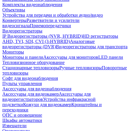
Комплекты видеонаблюдения
Объективы
Устройства для передачи и обработки аудио/видео
Конвертеры
Разветвители и усилители
видеосигнала
Приемопередатчики
Видеорегистраторы
IP Видеорегистраторы (NVR, HYBRID)
HD регистраторы
AHD, TVI, SDI, CVI (3-HYBRID)
Аналоговые
видеорегистраторы (DVR)
Видеорегистраторы для транспорта
Мониторы
Мониторы и панели
Аксессуары для мониторов
LED панели
Тепловизионное оборудование
Стационарные тепловизоры
Ручные тепловизоры
Поворотные
тепловизоры
Софт для видеонаблюдения
Пульты управления
Аксессуары для видеонаблюдения
Аксессуары для видеокамер
Аксессуары для
видеорегистраторов
Устройства инфракрасной
подсветки
Кожухи для видеокамер
Кронштейны и
переходники
ОПС и оповещение
Шкафы автоматики
Извещатели
Оповещатели