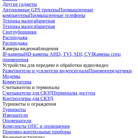
Другие гаджеты
Автономные GPS трекеры
Промышленные
компьютеры
Промышленные телефоны
Техника малогабаритная
Техника малогабаритная
Снегоуборщики
Распродажа
Распродажа
Камеры видеонаблюдения
IP-камеры
HD камеры AHD, TVI, SDI, CVI
Камеры спец
применения
Устройства для передачи и обработки аудио/видео
Разветвители и усилители видеосигнала
Приемопередатчики
Модемы
Коммутаторы
Считыватели и терминалы
Считыватели для СКУД
Терминалы доступа
Контроллеры для СКУД
Турникеты и ограждения
Турникеты
Извещатели
Оповещатели
Комплекты ОПС и оповещения
Приемно-контрольные приборы
Видеорегистраторы