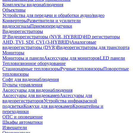
Комплекты видеонаблюдения
Объективы
Устройства для передачи и обработки аудио/видео
Конвертеры
Разветвители и усилители
видеосигнала
Приемопередатчики
Видеорегистраторы
IP Видеорегистраторы (NVR, HYBRID)
HD регистраторы
AHD, TVI, SDI, CVI (3-HYBRID)
Аналоговые
видеорегистраторы (DVR)
Видеорегистраторы для транспорта
Мониторы
Мониторы и панели
Аксессуары для мониторов
LED панели
Тепловизионное оборудование
Стационарные тепловизоры
Ручные тепловизоры
Поворотные
тепловизоры
Софт для видеонаблюдения
Пульты управления
Аксессуары для видеонаблюдения
Аксессуары для видеокамер
Аксессуары для
видеорегистраторов
Устройства инфракрасной
подсветки
Кожухи для видеокамер
Кронштейны и
переходники
ОПС и оповещение
Шкафы автоматики
Извещатели
Оповещатели