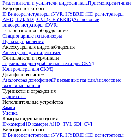
Разветвители и усилители видеосигнала
Приемопередатчики
Видеорегистраторы
IP Видеорегистраторы (NVR, HYBRID)
HD регистраторы
AHD, TVI, SDI, CVI (3-HYBRID)
Аналоговые
видеорегистраторы (DVR)
Тепловизионное оборудование
Стационарные тепловизоры
Пульты управления
Аксессуары для видеонаблюдения
Аксессуары для видеокамер
Считыватели и терминалы
Терминалы доступа
Считыватели для СКУД
Контроллеры для СКУД
Домофонная система
Аналоговая домофония
IP вызывные панели
Аналоговые
вызывные панели
Турникеты и ограждения
Турникеты
Исполнительные устройства
Замки
Уценка
Камеры видеонаблюдения
IP-камеры
HD камеры AHD, TVI, SDI, CVI
Видеорегистраторы
IP Видеорегистраторы (NVR, HYBRID)
HD регистраторы