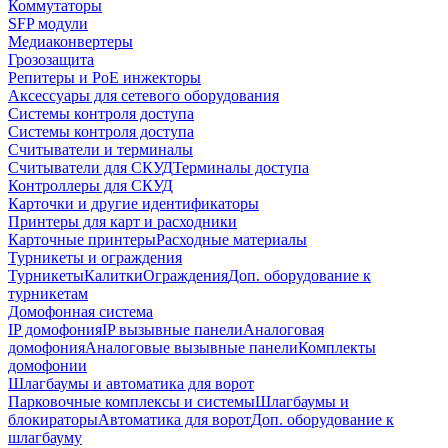
Коммутаторы
SFP модули
Медиаконвертеры
Грозозащита
Репитеры и PoE инжекторы
Аксессуары для сетевого оборудования
Системы контроля доступа
Системы контроля доступа
Считыватели и терминалы
Считыватели для СКУД
Терминалы доступа
Контроллеры для СКУД
Карточки и другие идентификаторы
Принтеры для карт и расходники
Карточные принтеры
Расходные материалы
Турникеты и ограждения
Турникеты
Калитки
Ограждения
Доп. оборудование к
турникетам
Домофонная система
IP домофония
IP вызывные панели
Аналоговая
домофония
Аналоговые вызывные панели
Комплекты
домофонии
Шлагбаумы и автоматика для ворот
Парковочные комплексы и системы
Шлагбаумы и
блокираторы
Автоматика для ворот
Доп. оборудование к
шлагбауму