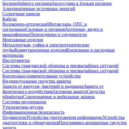
бесперебойного питания
Аксессуары к блокам питания
Альтернативные источники энергий
Солнечные панели
Кабели
Волоконно-оптический
Витая пара, ОПС и
сигнальные
Силовые и питания
Антенные, видео и
микрофонные
Переходники и соединители
Монтажные изделия
Металлорукав, гофра и электротехнические
трубы
Коммутационные изделия
Крепежные и расходные
материалы
Инструменты
Системы гражданской обороны и чрезвычайных ситуаций
Системы гражданской обороны и чрезвычайных ситуаций
Контрольно-измерительные устройства
Индивидуальные средства защиты
Защита от вирусов, бактерий и радиации
Защита от
физического воздействия
Активная защита
Средства
обработки
Стационарные и мобильные экраны
Системы регенерации
Утилизаторы мусора
Информационная безопасность
Подавители
Устройства уничтожения информации
Устройства
диагностики и обнаружения
Программно-аппаратные средства
защита