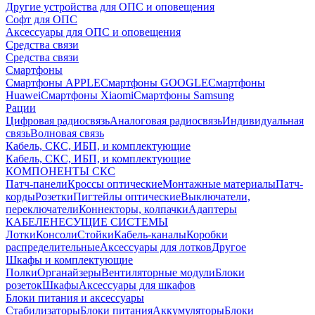
Другие устройства для ОПС и оповещения
Софт для ОПС
Аксессуары для ОПС и оповещения
Средства связи
Средства связи
Смартфоны
Смартфоны APPLE
Смартфоны GOOGLE
Смартфоны
Huawei
Смартфоны Xiaomi
Смартфоны Samsung
Рации
Цифровая радиосвязь
Аналоговая радиосвязь
Индивидуальная
связь
Волновая связь
Кабель, СКС, ИБП, и комплектующие
Кабель, СКС, ИБП, и комплектующие
КОМПОНЕНТЫ СКС
Патч-панели
Кроссы оптические
Монтажные материалы
Патч-
корды
Розетки
Пигтейлы оптические
Выключатели,
переключатели
Коннекторы, колпачки
Адаптеры
КАБЕЛЕНЕСУЩИЕ СИСТЕМЫ
Лотки
Консоли
Стойки
Кабель-каналы
Коробки
распределительные
Аксессуары для лотков
Другое
Шкафы и комплектующие
Полки
Органайзеры
Вентиляторные модули
Блоки
розеток
Шкафы
Аксессуары для шкафов
Блоки питания и аксессуары
Стабилизаторы
Блоки питания
Аккумуляторы
Блоки