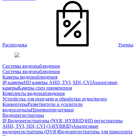
Распродажа
Уценка
Системы видеонаблюдения
Системы видеонаблюдения
Камеры видеонаблюдения
IP-камеры
HD камеры AHD, TVI, SDI, CVI
Аналоговые
камеры
Камеры спец применения
Комплекты видеонаблюдения
Устройства для передачи и обработки аудио/видео
Конвертеры
Разветвители и усилители
видеосигнала
Приемопередатчики
Видеорегистраторы
IP Видеорегистраторы (NVR, HYBRID)
HD регистраторы
AHD, TVI, SDI, CVI (3-HYBRID)
Аналоговые
видеорегистраторы (DVR)
Видеорегистраторы для транспорта