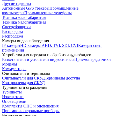
Другие гаджеты
Автономные GPS трекеры
Промышленные
компьютеры
Промышленные телефоны
Техника малогабаритная
Техника малогабаритная
Снегоуборщики
Распродажа
Распродажа
Камеры видеонаблюдения
IP-камеры
HD камеры AHD, TVI, SDI, CVI
Камеры спец
применения
Устройства для передачи и обработки аудио/видео
Разветвители и усилители видеосигнала
Приемопередатчики
Модемы
Коммутаторы
Считыватели и терминалы
Считыватели для СКУД
Терминалы доступа
Контроллеры для СКУД
Турникеты и ограждения
Турникеты
Извещатели
Оповещатели
Комплекты ОПС и оповещения
Приемно-контрольные приборы
Видеорегистраторы