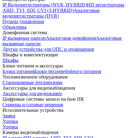
IP Видеорегистраторы (NVR, HYBRID)
HD регистраторы
AHD, TVI, SDI, CVI (3-HYBRID)
Аналоговые
видеорегистраторы (DVR)
Пульты управления
Объективы
Домофонная система
IP вызывные панели
Аналоговая домофония
Аналоговые
вызывные панели
Другие устройства для ОПС и оповещения
Шкафы и комплектующие
Шкафы
Блоки питания и аксессуары
Блоки питания
Блоки бесперебойного питания
Тепловизионное оборудование
Стационарные тепловизоры
Аксессуары для видеонаблюдения
Аксессуары для видеокамер
Цифровые системы записи на базе ПК
Серверы и готовые решения
Исполнительные устройства
Замки
Уценка
Уценка
Камеры видеонаблюдения
IP-камеры
HD камеры AHD, TVI, SDI, CVI