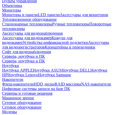
Пульты управления
Объективы
Мониторы
Мониторы и панели
LED панели
Аксессуары для мониторов
Тепловизионное оборудование
Стационарные тепловизоры
Ручные тепловизоры
Поворотные
тепловизоры
Аксессуары для видеонаблюдения
Аксессуары для видеокамер
Кожухи для
видеокамер
Устройства инфракрасной подсветки
Аксессуары
для видеорегистраторов
Кронштейны и переходники
Софт для видеонаблюдения
Сервера, ноутбуки и ПК
Сервера, ноутбуки и ПК
Ноутбуки
Ноутбуки APPLE
Ноутбуки ASUS
Ноутбуки DELL
Ноутбуки
HP
Ноутбуки Lenovo
Ноутбуки Samsung
Накопители
Флеш-накопители
HDD диски
RAID массивы
NAS накопители
Цифровые системы записи на базе ПК
Серверы и готовые решения
Машинное зрение
Сетевое оборудование
Сетевое оборудование
Модемы