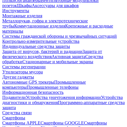
Полки
Органайзеры
Вентиляторные модули
Блоки
розеток
Шкафы
Аксессуары для шкафов
Инструменты
Монтажные изделия
Металлорукав, гофра и электротехнические
трубы
Коммутационные изделия
Крепежные и расходные
материалы
Системы гражданской обороны и чрезвычайных ситуаций
Контрольно-измерительные устройства
Индивидуальные средства защиты
Защита от вирусов, бактерий и радиации
Защита от
физического воздействия
Активная защита
Средства
обработки
Стационарные и мобильные экраны
Системы регенерации
Утилизаторы мусора
Другие гаджеты
Автономные GPS трекеры
Промышленные
компьютеры
Промышленные телефоны
Информационная безопасность
Подавители
Устройства уничтожения информации
Устройства
диагностики и обнаружения
Программно-аппаратные средства
защита
Средства связи
Смартфоны
Смартфоны APPLE
Смартфоны GOOGLE
Смартфоны