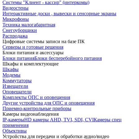
Системы "Клиент - кассир" (интеркомы)
Видеостены
Интерактивные доски , вывески и сенсорные экраны
Микрофоны
Техника малогабаритная
Снегоуборщики
Распродажа
Цифровые системы записи на базе ПК
Серверы и готовые решения
Блоки питания и аксессуары
Блоки питания
Блоки бесперебойного питания
Шкафы и комплектующие
Шкафы
Модемы
Коммутаторы
Извещатели
Оповещатели
Комплекты ОПС и оповещения
Другие устройства для ОПС и оповещения
Приемно-контрольные приборы
Камеры видеонаблюдения
IP-камеры
HD камеры AHD, TVI, SDI, CVI
Камеры спец
применения
Объективы
Устройства для передачи и обработки аудио/видео