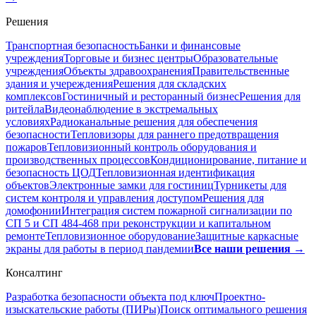
Решения
Транспортная безопасность
Банки и финансовые
учреждения
Торговые и бизнес центры
Образовательные
учреждения
Объекты здравоохранения
Правительственные
здания и учереждения
Решения для складских
комплексов
Гостиничный и ресторанный бизнес
Решения для
ритейла
Видеонаблюдение в экстремальных
условиях
Радиоканальные решения для обеспечения
безопасности
Тепловизоры для раннего предотвращения
пожаров
Тепловизионный контроль оборудования и
производственных процессов
Кондиционирование, питание и
безопасность ЦОД
Тепловизионная идентификация
объектов
Электронные замки для гостиниц
Турникеты для
систем контроля и управления доступом
Решения для
домофонии
Интеграция систем пожарной сигнализации по
СП 5 и СП 484-468 при реконструкции и капитальном
ремонте
Тепловизионное оборудование
Защитные каркасные
экраны для работы в период пандемии
Все наши решения →
Консалтинг
Разработка безопасности объекта под ключ
Проектно-
изыскательские работы (ПИРы)
Поиск оптимального решения