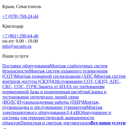
Крым, Севастополь
+7 (978) 769-24-44
Краснодар
+7 (861) 290-64-46
пн-пт: 9.00 - 19.00
info@securtv.ru
Наши услуги
Поставки оборудования
Монтаж слаботочных систем
безопасности
Монтаж систем охранного телевидения
(СОТ)
Монтаж пожарной сигнализации (АПС)
Монтаж систем
контроля доступа (СКУД)
Обслуживание СОТ, СКУД, АПС,
СКС, СОС, ГОЧС
Защита от БПЛА по требованиям
нормативной базы и инженерным расчётам
Сварка и
тестирование оптических линий связи
(ВОЛС)
Пусконаладочные работы (ПНР)
Монтаж,
пусконаладка и обслуживание турникетов
Монтаж
электрощитового оборудования 0,4 кВ
Оборудование и
системы для террористической защищенности
объектов
Проектная и сметная документация
Все наши услуги
→