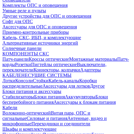
Комплекты ОПС и оповещения
Умные реле и пульты
Другие устройства для ОПС и оповещения
Софт для ОПС
Аксессуары для ОПС и оповещения
Приемно-контрольные приборы
Кабель, СКС, ИБП, и комплектующие
Альтернативные источники энергий
Солнечные панели
КОМПОНЕНТЫ СКС
Патч-панели
Кроссы оптические
Монтажные материалы
Патч-
корды
Розетки
Пигтейлы оптические
Выключатели,
переключатели
Коннекторы, колпачки
Адаптеры
КАБЕЛЕНЕСУЩИЕ СИСТЕМЫ
Лотки
Консоли
Стойки
Кабель-каналы
Коробки
распределительные
Аксессуары для лотков
Другое
Блоки питания и аксессуары
Стабилизаторы
Блоки питания
Аккумуляторы
Блоки
бесперебойного питания
Аксессуары к блокам питания
Кабели
Волоконно-оптический
Витая пара, ОПС и
сигнальные
Силовые и питания
Антенные, видео и
микрофонные
Переходники и соединители
Шкафы и комплектующие