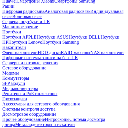
Huawei
Смартфоны Xiaomi
Смартфоны Samsung
Рации
Цифровая радиосвязь
Аналоговая радиосвязь
Индивидуальная
связь
Волновая связь
Сервера, ноутбуки и ПК
Машинное зрение
Ноутбуки
Ноутбуки APPLE
Ноутбуки ASUS
Ноутбуки DELL
Ноутбуки
HP
Ноутбуки Lenovo
Ноутбуки Samsung
Накопители
Флеш-накопители
HDD диски
RAID массивы
NAS накопители
Цифровые системы записи на базе ПК
Серверы и готовые решения
Сетевое оборудование
Модемы
Коммутаторы
SFP модули
Медиаконвертеры
Репитеры и PoE инжекторы
Грозозащита
Аксессуары для сетевого оборудования
Системы контроля доступа
Досмотровое оборудование
Прочее оборудование
Интроскопы
Система досмотра
днища
Металлодетекторы и искатели