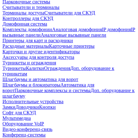
Парковочные системы
Считыватели и терминалы
Терминалы доступа
Считыватели для СКУД
Контроллеры для СКУД
Домофонная система
Комплекты домофонии
Аналоговая домофония
IP домофония
IP
вызывные панели
Аналоговые вызывные панели
Принтеры для карт и расходники
Расходные материалы
Карточные принтеры
Карточки и другие идентификаторы
Аксессуары для контроля доступа
Турникеты и ограждения
Турникеты
Калитки
Ограждения
Доп. оборудование к
турникетам
Шлагбаумы и автоматика для ворот
Шлагбаумы и блокираторы
Автоматика для
ворот
Парковочные комплексы и системы
Доп. оборудование к
шлагбауму
Исполнительные устройства
Замки
Доводчики
Кнопки
Софт для СКУД
Мультимедиа
Оборудование VoIP
Видео-конференц-связь
Конференц-системы