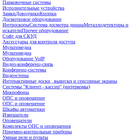
Парковочные системы
Исполнительные устройства
Замки
Доводчики
Кнопки
Досмотровое оборудование
Интроскопы
Система досмотра днища
Металлодетекторы и
искатели
Прочее оборудование
Софт для СКУД
Аксессуары для контроля доступа
Мультимедиа
Мультимедиа
Оборудование VoIP
Видео-конференц-связь
Конференц-системы
Видеостены
Интерактивные доски , вывески и сенсорные экраны
Системы "Клиент - кассир" (интеркомы)
Микрофоны
ОПС и оповещение
ОПС и оповещение
Шкафы автоматики
Извещатели
Оповещатели
Комплекты ОПС и оповещения
Приемно-контрольные приборы
Умные реле и пульты