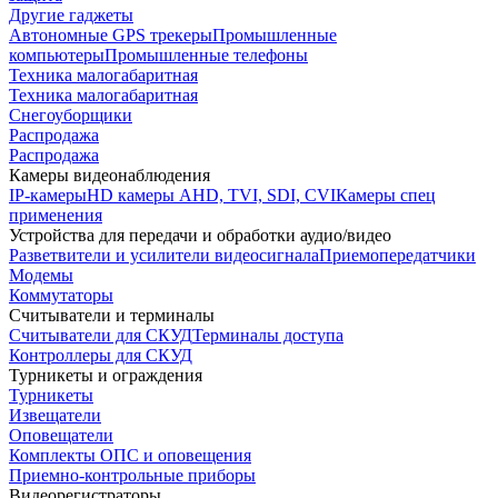
Другие гаджеты
Автономные GPS трекеры
Промышленные
компьютеры
Промышленные телефоны
Техника малогабаритная
Техника малогабаритная
Снегоуборщики
Распродажа
Распродажа
Камеры видеонаблюдения
IP-камеры
HD камеры AHD, TVI, SDI, CVI
Камеры спец
применения
Устройства для передачи и обработки аудио/видео
Разветвители и усилители видеосигнала
Приемопередатчики
Модемы
Коммутаторы
Считыватели и терминалы
Считыватели для СКУД
Терминалы доступа
Контроллеры для СКУД
Турникеты и ограждения
Турникеты
Извещатели
Оповещатели
Комплекты ОПС и оповещения
Приемно-контрольные приборы
Видеорегистраторы