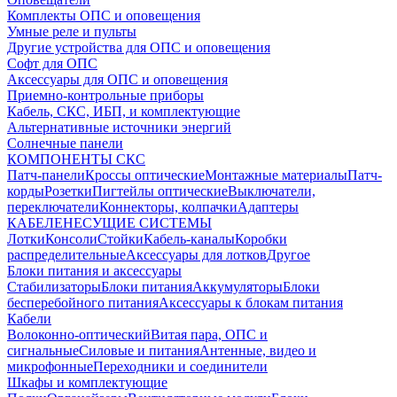
Комплекты ОПС и оповещения
Умные реле и пульты
Другие устройства для ОПС и оповещения
Софт для ОПС
Аксессуары для ОПС и оповещения
Приемно-контрольные приборы
Кабель, СКС, ИБП, и комплектующие
Альтернативные источники энергий
Солнечные панели
КОМПОНЕНТЫ СКС
Патч-панели
Кроссы оптические
Монтажные материалы
Патч-
корды
Розетки
Пигтейлы оптические
Выключатели,
переключатели
Коннекторы, колпачки
Адаптеры
КАБЕЛЕНЕСУЩИЕ СИСТЕМЫ
Лотки
Консоли
Стойки
Кабель-каналы
Коробки
распределительные
Аксессуары для лотков
Другое
Блоки питания и аксессуары
Стабилизаторы
Блоки питания
Аккумуляторы
Блоки
бесперебойного питания
Аксессуары к блокам питания
Кабели
Волоконно-оптический
Витая пара, ОПС и
сигнальные
Силовые и питания
Антенные, видео и
микрофонные
Переходники и соединители
Шкафы и комплектующие