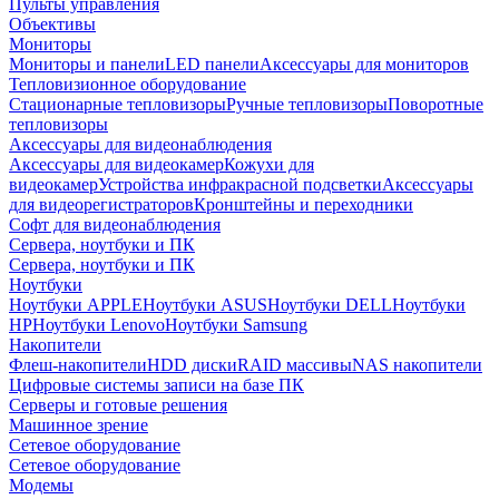
Пульты управления
Объективы
Мониторы
Мониторы и панели
LED панели
Аксессуары для мониторов
Тепловизионное оборудование
Стационарные тепловизоры
Ручные тепловизоры
Поворотные
тепловизоры
Аксессуары для видеонаблюдения
Аксессуары для видеокамер
Кожухи для
видеокамер
Устройства инфракрасной подсветки
Аксессуары
для видеорегистраторов
Кронштейны и переходники
Софт для видеонаблюдения
Сервера, ноутбуки и ПК
Сервера, ноутбуки и ПК
Ноутбуки
Ноутбуки APPLE
Ноутбуки ASUS
Ноутбуки DELL
Ноутбуки
HP
Ноутбуки Lenovo
Ноутбуки Samsung
Накопители
Флеш-накопители
HDD диски
RAID массивы
NAS накопители
Цифровые системы записи на базе ПК
Серверы и готовые решения
Машинное зрение
Сетевое оборудование
Сетевое оборудование
Модемы