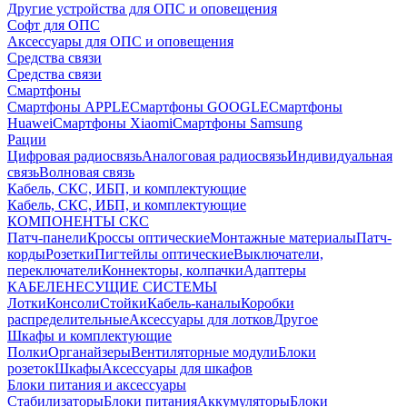
Другие устройства для ОПС и оповещения
Софт для ОПС
Аксессуары для ОПС и оповещения
Средства связи
Средства связи
Смартфоны
Смартфоны APPLE
Смартфоны GOOGLE
Смартфоны
Huawei
Смартфоны Xiaomi
Смартфоны Samsung
Рации
Цифровая радиосвязь
Аналоговая радиосвязь
Индивидуальная
связь
Волновая связь
Кабель, СКС, ИБП, и комплектующие
Кабель, СКС, ИБП, и комплектующие
КОМПОНЕНТЫ СКС
Патч-панели
Кроссы оптические
Монтажные материалы
Патч-
корды
Розетки
Пигтейлы оптические
Выключатели,
переключатели
Коннекторы, колпачки
Адаптеры
КАБЕЛЕНЕСУЩИЕ СИСТЕМЫ
Лотки
Консоли
Стойки
Кабель-каналы
Коробки
распределительные
Аксессуары для лотков
Другое
Шкафы и комплектующие
Полки
Органайзеры
Вентиляторные модули
Блоки
розеток
Шкафы
Аксессуары для шкафов
Блоки питания и аксессуары
Стабилизаторы
Блоки питания
Аккумуляторы
Блоки