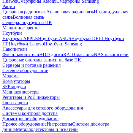
Huawei
Смартфоны Xiaomi
Смартфоны Samsung
Рации
Цифровая радиосвязь
Аналоговая радиосвязь
Индивидуальная
связь
Волновая связь
Сервера, ноутбуки и ПК
Машинное зрение
Ноутбуки
Ноутбуки APPLE
Ноутбуки ASUS
Ноутбуки DELL
Ноутбуки
HP
Ноутбуки Lenovo
Ноутбуки Samsung
Накопители
Флеш-накопители
HDD диски
RAID массивы
NAS накопители
Цифровые системы записи на базе ПК
Серверы и готовые решения
Сетевое оборудование
Модемы
Коммутаторы
SFP модули
Медиаконвертеры
Репитеры и PoE инжекторы
Грозозащита
Аксессуары для сетевого оборудования
Системы контроля доступа
Досмотровое оборудование
Прочее оборудование
Интроскопы
Система досмотра
днища
Металлодетекторы и искатели