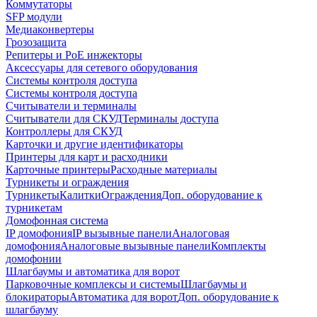
Коммутаторы
SFP модули
Медиаконвертеры
Грозозащита
Репитеры и PoE инжекторы
Аксессуары для сетевого оборудования
Системы контроля доступа
Системы контроля доступа
Считыватели и терминалы
Считыватели для СКУД
Терминалы доступа
Контроллеры для СКУД
Карточки и другие идентификаторы
Принтеры для карт и расходники
Карточные принтеры
Расходные материалы
Турникеты и ограждения
Турникеты
Калитки
Ограждения
Доп. оборудование к
турникетам
Домофонная система
IP домофония
IP вызывные панели
Аналоговая
домофония
Аналоговые вызывные панели
Комплекты
домофонии
Шлагбаумы и автоматика для ворот
Парковочные комплексы и системы
Шлагбаумы и
блокираторы
Автоматика для ворот
Доп. оборудование к
шлагбауму