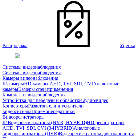
Распродажа
Уценка
Системы видеонаблюдения
Системы видеонаблюдения
Камеры видеонаблюдения
IP-камеры
HD камеры AHD, TVI, SDI, CVI
Аналоговые
камеры
Камеры спец применения
Комплекты видеонаблюдения
Устройства для передачи и обработки аудио/видео
Конвертеры
Разветвители и усилители
видеосигнала
Приемопередатчики
Видеорегистраторы
IP Видеорегистраторы (NVR, HYBRID)
HD регистраторы
AHD, TVI, SDI, CVI (3-HYBRID)
Аналоговые
видеорегистраторы (DVR)
Видеорегистраторы для транспорта