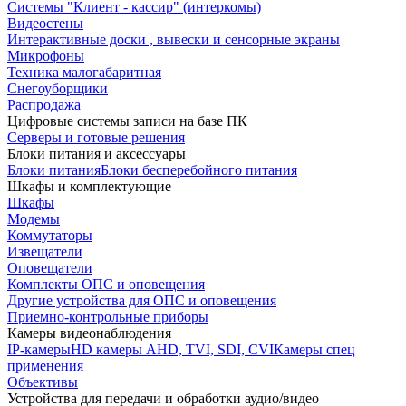
Системы "Клиент - кассир" (интеркомы)
Видеостены
Интерактивные доски , вывески и сенсорные экраны
Микрофоны
Техника малогабаритная
Снегоуборщики
Распродажа
Цифровые системы записи на базе ПК
Серверы и готовые решения
Блоки питания и аксессуары
Блоки питания
Блоки бесперебойного питания
Шкафы и комплектующие
Шкафы
Модемы
Коммутаторы
Извещатели
Оповещатели
Комплекты ОПС и оповещения
Другие устройства для ОПС и оповещения
Приемно-контрольные приборы
Камеры видеонаблюдения
IP-камеры
HD камеры AHD, TVI, SDI, CVI
Камеры спец
применения
Объективы
Устройства для передачи и обработки аудио/видео