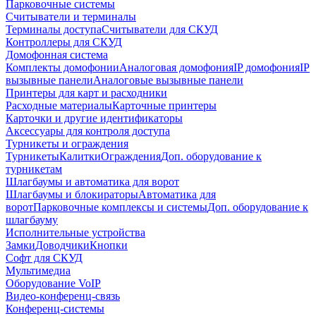
Парковочные системы
Считыватели и терминалы
Терминалы доступа
Считыватели для СКУД
Контроллеры для СКУД
Домофонная система
Комплекты домофонии
Аналоговая домофония
IP домофония
IP
вызывные панели
Аналоговые вызывные панели
Принтеры для карт и расходники
Расходные материалы
Карточные принтеры
Карточки и другие идентификаторы
Аксессуары для контроля доступа
Турникеты и ограждения
Турникеты
Калитки
Ограждения
Доп. оборудование к
турникетам
Шлагбаумы и автоматика для ворот
Шлагбаумы и блокираторы
Автоматика для
ворот
Парковочные комплексы и системы
Доп. оборудование к
шлагбауму
Исполнительные устройства
Замки
Доводчики
Кнопки
Софт для СКУД
Мультимедиа
Оборудование VoIP
Видео-конференц-связь
Конференц-системы