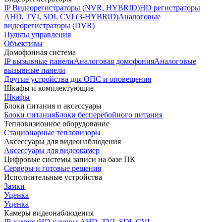
IP Видеорегистраторы (NVR, HYBRID)
HD регистраторы
AHD, TVI, SDI, CVI (3-HYBRID)
Аналоговые
видеорегистраторы (DVR)
Пульты управления
Объективы
Домофонная система
IP вызывные панели
Аналоговая домофония
Аналоговые
вызывные панели
Другие устройства для ОПС и оповещения
Шкафы и комплектующие
Шкафы
Блоки питания и аксессуары
Блоки питания
Блоки бесперебойного питания
Тепловизионное оборудование
Стационарные тепловизоры
Аксессуары для видеонаблюдения
Аксессуары для видеокамер
Цифровые системы записи на базе ПК
Серверы и готовые решения
Исполнительные устройства
Замки
Уценка
Уценка
Камеры видеонаблюдения
IP-камеры
HD камеры AHD, TVI, SDI, CVI