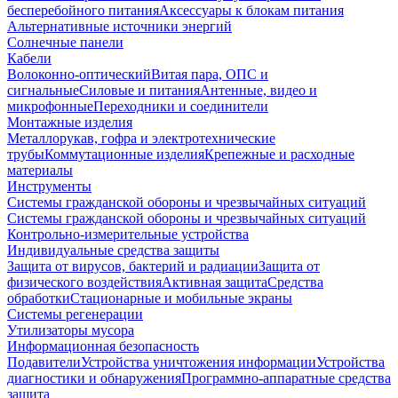
бесперебойного питания
Аксессуары к блокам питания
Альтернативные источники энергий
Солнечные панели
Кабели
Волоконно-оптический
Витая пара, ОПС и
сигнальные
Силовые и питания
Антенные, видео и
микрофонные
Переходники и соединители
Монтажные изделия
Металлорукав, гофра и электротехнические
трубы
Коммутационные изделия
Крепежные и расходные
материалы
Инструменты
Системы гражданской обороны и чрезвычайных ситуаций
Системы гражданской обороны и чрезвычайных ситуаций
Контрольно-измерительные устройства
Индивидуальные средства защиты
Защита от вирусов, бактерий и радиации
Защита от
физического воздействия
Активная защита
Средства
обработки
Стационарные и мобильные экраны
Системы регенерации
Утилизаторы мусора
Информационная безопасность
Подавители
Устройства уничтожения информации
Устройства
диагностики и обнаружения
Программно-аппаратные средства
защита