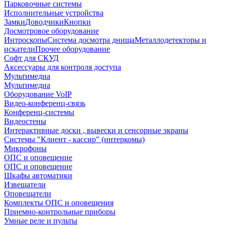
Парковочные системы
Исполнительные устройства
Замки
Доводчики
Кнопки
Досмотровое оборудование
Интроскопы
Система досмотра днища
Металлодетекторы и
искатели
Прочее оборудование
Софт для СКУД
Аксессуары для контроля доступа
Мультимедиа
Мультимедиа
Оборудование VoIP
Видео-конференц-связь
Конференц-системы
Видеостены
Интерактивные доски , вывески и сенсорные экраны
Системы "Клиент - кассир" (интеркомы)
Микрофоны
ОПС и оповещение
ОПС и оповещение
Шкафы автоматики
Извещатели
Оповещатели
Комплекты ОПС и оповещения
Приемно-контрольные приборы
Умные реле и пульты