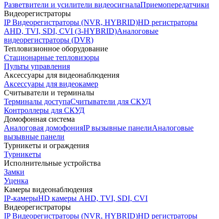
Разветвители и усилители видеосигнала
Приемопередатчики
Видеорегистраторы
IP Видеорегистраторы (NVR, HYBRID)
HD регистраторы
AHD, TVI, SDI, CVI (3-HYBRID)
Аналоговые
видеорегистраторы (DVR)
Тепловизионное оборудование
Стационарные тепловизоры
Пульты управления
Аксессуары для видеонаблюдения
Аксессуары для видеокамер
Считыватели и терминалы
Терминалы доступа
Считыватели для СКУД
Контроллеры для СКУД
Домофонная система
Аналоговая домофония
IP вызывные панели
Аналоговые
вызывные панели
Турникеты и ограждения
Турникеты
Исполнительные устройства
Замки
Уценка
Камеры видеонаблюдения
IP-камеры
HD камеры AHD, TVI, SDI, CVI
Видеорегистраторы
IP Видеорегистраторы (NVR, HYBRID)
HD регистраторы