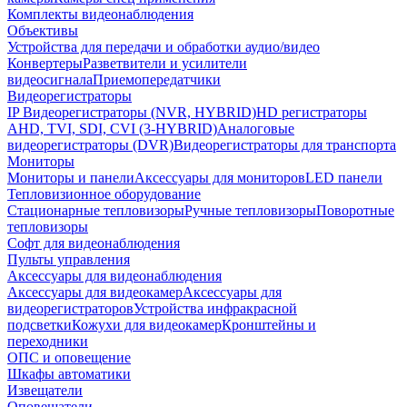
Комплекты видеонаблюдения
Объективы
Устройства для передачи и обработки аудио/видео
Конвертеры
Разветвители и усилители
видеосигнала
Приемопередатчики
Видеорегистраторы
IP Видеорегистраторы (NVR, HYBRID)
HD регистраторы
AHD, TVI, SDI, CVI (3-HYBRID)
Аналоговые
видеорегистраторы (DVR)
Видеорегистраторы для транспорта
Мониторы
Мониторы и панели
Аксессуары для мониторов
LED панели
Тепловизионное оборудование
Стационарные тепловизоры
Ручные тепловизоры
Поворотные
тепловизоры
Софт для видеонаблюдения
Пульты управления
Аксессуары для видеонаблюдения
Аксессуары для видеокамер
Аксессуары для
видеорегистраторов
Устройства инфракрасной
подсветки
Кожухи для видеокамер
Кронштейны и
переходники
ОПС и оповещение
Шкафы автоматики
Извещатели
Оповещатели