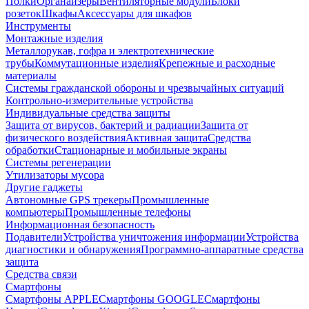
Полки
Органайзеры
Вентиляторные модули
Блоки
розеток
Шкафы
Аксессуары для шкафов
Инструменты
Монтажные изделия
Металлорукав, гофра и электротехнические
трубы
Коммутационные изделия
Крепежные и расходные
материалы
Системы гражданской обороны и чрезвычайных ситуаций
Контрольно-измерительные устройства
Индивидуальные средства защиты
Защита от вирусов, бактерий и радиации
Защита от
физического воздействия
Активная защита
Средства
обработки
Стационарные и мобильные экраны
Системы регенерации
Утилизаторы мусора
Другие гаджеты
Автономные GPS трекеры
Промышленные
компьютеры
Промышленные телефоны
Информационная безопасность
Подавители
Устройства уничтожения информации
Устройства
диагностики и обнаружения
Программно-аппаратные средства
защита
Средства связи
Смартфоны
Смартфоны APPLE
Смартфоны GOOGLE
Смартфоны