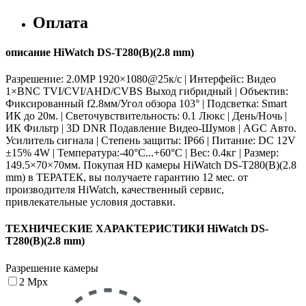
Оплата
описание HiWatch DS-T280(B)(2.8 mm)
Разрешение: 2.0MP 1920×1080@25к/с | Интерфейс: Видео
1×BNC TVI/CVI/AHD/CVBS Выход гибридный | Объектив:
Фиксированный f2.8мм/Угол обзора 103° | Подсветка: Smart
ИК до 20м. | Светочувствительность: 0.1 Люкс | День/Ночь |
ИК Фильтр | 3D DNR Подавление Видео-Шумов | AGC Авто.
Усилитель сигнала | Степень защиты: IP66 | Питание: DC 12V
±15% 4W | Температура:-40°C...+60°C | Вес: 0.4кг | Размер:
149.5×70×70мм. Покупая HD камеры HiWatch DS-T280(B)(2.8
mm) в ТЕРАТЕК, вы получаете гарантию 12 мес. от
производителя HiWatch, качественный сервис,
привлекательные условия доставки.
ТЕХНИЧЕСКИЕ ХАРАКТЕРИСТИКИ HiWatch DS-
T280(B)(2.8 mm)
Разрешение камеры
2 Mpx