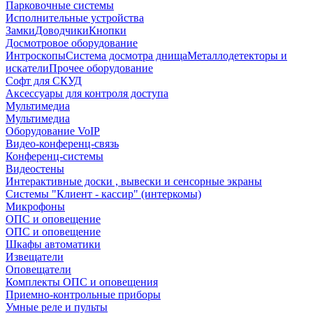
Парковочные системы
Исполнительные устройства
Замки
Доводчики
Кнопки
Досмотровое оборудование
Интроскопы
Система досмотра днища
Металлодетекторы и
искатели
Прочее оборудование
Софт для СКУД
Аксессуары для контроля доступа
Мультимедиа
Мультимедиа
Оборудование VoIP
Видео-конференц-связь
Конференц-системы
Видеостены
Интерактивные доски , вывески и сенсорные экраны
Системы "Клиент - кассир" (интеркомы)
Микрофоны
ОПС и оповещение
ОПС и оповещение
Шкафы автоматики
Извещатели
Оповещатели
Комплекты ОПС и оповещения
Приемно-контрольные приборы
Умные реле и пульты