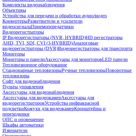
Комплекты видеонаблюдения
Объективы
Устройства для передачи и обработки аудио/видео
Конвертеры
Разветвители и усилители
видеосигнала
Приемопередатчики
Видеорегистраторы
IP Видеорегистраторы (NVR, HYBRID)
HD регистраторы
AHD, TVI, SDI, CVI (3-HYBRID)
Аналоговые
видеорегистраторы (DVR)
Видеорегистраторы для транспорта
Мониторы
Мониторы и панели
Аксессуары для мониторов
LED панели
Тепловизионное оборудование
Стационарные тепловизоры
Ручные тепловизоры
Поворотные
тепловизоры
Софт для видеонаблюдения
Пульты управления
Аксессуары для видеонаблюдения
Аксессуары для видеокамер
Аксессуары для
видеорегистраторов
Устройства инфракрасной
подсветки
Кожухи для видеокамер
Кронштейны и
переходники
ОПС и оповещение
Шкафы автоматики
Извещатели
Оповещатели