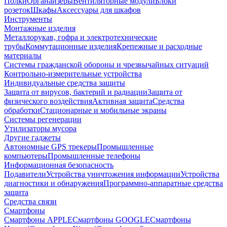
Полки
Органайзеры
Вентиляторные модули
Блоки
розеток
Шкафы
Аксессуары для шкафов
Инструменты
Монтажные изделия
Металлорукав, гофра и электротехнические
трубы
Коммутационные изделия
Крепежные и расходные
материалы
Системы гражданской обороны и чрезвычайных ситуаций
Контрольно-измерительные устройства
Индивидуальные средства защиты
Защита от вирусов, бактерий и радиации
Защита от
физического воздействия
Активная защита
Средства
обработки
Стационарные и мобильные экраны
Системы регенерации
Утилизаторы мусора
Другие гаджеты
Автономные GPS трекеры
Промышленные
компьютеры
Промышленные телефоны
Информационная безопасность
Подавители
Устройства уничтожения информации
Устройства
диагностики и обнаружения
Программно-аппаратные средства
защита
Средства связи
Смартфоны
Смартфоны APPLE
Смартфоны GOOGLE
Смартфоны