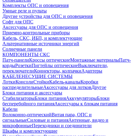
Комплекты ОПС и оповещения
Умные реле и пульты
Другие устройства для ОПС и оповещения
Софт для ОПС
Аксессуары для ОПС и оповещения
Приемно-контрольные приборы
Кабель, СКС, ИБП, и комплектующие
Альтернативные источники энергий
Солнечные панели
КОМПОНЕНТЫ СКС
Патч-панели
Кроссы оптические
Монтажные материалы
Патч-
корды
Розетки
Пигтейлы оптические
Выключатели,
переключатели
Коннекторы, колпачки
Адаптеры
КАБЕЛЕНЕСУЩИЕ СИСТЕМЫ
Лотки
Консоли
Стойки
Кабель-каналы
Коробки
распределительные
Аксессуары для лотков
Другое
Блоки питания и аксессуары
Стабилизаторы
Блоки питания
Аккумуляторы
Блоки
бесперебойного питания
Аксессуары к блокам питания
Кабели
Волоконно-оптический
Витая пара, ОПС и
сигнальные
Силовые и питания
Антенные, видео и
микрофонные
Переходники и соединители
Шкафы и комплектующие