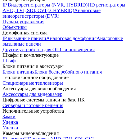
IP Видеорегистраторы (NVR, HYBRID)
HD регистраторы
AHD, TVI, SDI, CVI (3-HYBRID)
Аналоговые
видеорегистраторы (DVR)
Пульты управления
Объективы
Домофонная система
IP вызывные панели
Аналоговая домофония
Аналоговые
вызывные панели
Другие устройства для ОПС и оповещения
Шкафы и комплектующие
Шкафы
Блоки питания и аксессуары
Блоки питания
Блоки бесперебойного питания
Тепловизионное оборудование
Стационарные тепловизоры
Аксессуары для видеонаблюдения
Аксессуары для видеокамер
Цифровые системы записи на базе ПК
Серверы и готовые решения
Исполнительные устройства
Замки
Уценка
Уценка
Камеры видеонаблюдения
IP-камеры
HD камеры AHD, TVI, SDI, CVI