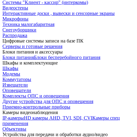
Системы "Клиент - кассир" (интеркомы)
Видеостены
Интерактивные доски , вывески и сенсорные экраны
Микрофоны
Техника малогабаритная
Снегоуборщики
Распродажа
Цифровые системы записи на базе ПК
Серверы и готовые решения
Блоки питания и аксессуары
Блоки питания
Блоки бесперебойного питания
Шкафы и комплектующие
Шкафы
Модемы
Коммутаторы
Извещатели
Оповещатели
Комплекты ОПС и оповещения
Другие устройства для ОПС и оповещения
Приемно-контрольные приборы
Камеры видеонаблюдения
IP-камеры
HD камеры AHD, TVI, SDI, CVI
Камеры спец
применения
Объективы
Устройства для передачи и обработки аудио/видео