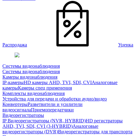
Распродажа
Уценка
Системы видеонаблюдения
Системы видеонаблюдения
Камеры видеонаблюдения
IP-камеры
HD камеры AHD, TVI, SDI, CVI
Аналоговые
камеры
Камеры спец применения
Комплекты видеонаблюдения
Устройства для передачи и обработки аудио/видео
Конвертеры
Разветвители и усилители
видеосигнала
Приемопередатчики
Видеорегистраторы
IP Видеорегистраторы (NVR, HYBRID)
HD регистраторы
AHD, TVI, SDI, CVI (3-HYBRID)
Аналоговые
видеорегистраторы (DVR)
Видеорегистраторы для транспорта