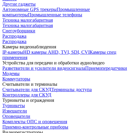
Другие гаджеты
Автономные GPS трекеры
Промышленные
компьютеры
Промышленные телефоны
Техника малогабаритная
Техника малогабаритная
Снегоуборщики
Распродажа
Распродажа
Камеры видеонаблюдения
IP-камеры
HD камеры AHD, TVI, SDI, CVI
Камеры спец
применения
Устройства для передачи и обработки аудио/видео
Разветвители и усилители видеосигнала
Приемопередатчики
Модемы
Коммутаторы
Считыватели и терминалы
Считыватели для СКУД
Терминалы доступа
Контроллеры для СКУД
Турникеты и ограждения
Турникеты
Извещатели
Оповещатели
Комплекты ОПС и оповещения
Приемно-контрольные приборы
Видеорегистраторы