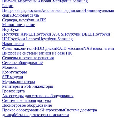
Huawei
Смартфоны Xiaomi
Смартфоны Samsung
Рации
Цифровая радиосвязь
Аналоговая радиосвязь
Индивидуальная
связь
Волновая связь
Сервера, ноутбуки и ПК
Машинное зрение
Ноутбуки
Ноутбуки APPLE
Ноутбуки ASUS
Ноутбуки DELL
Ноутбуки
HP
Ноутбуки Lenovo
Ноутбуки Samsung
Накопители
Флеш-накопители
HDD диски
RAID массивы
NAS накопители
Цифровые системы записи на базе ПК
Серверы и готовые решения
Сетевое оборудование
Модемы
Коммутаторы
SFP модули
Медиаконвертеры
Репитеры и PoE инжекторы
Грозозащита
Аксессуары для сетевого оборудования
Системы контроля доступа
Досмотровое оборудование
Прочее оборудование
Интроскопы
Система досмотра
днища
Металлодетекторы и искатели