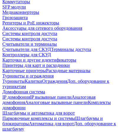
Коммутаторы
SFP модули
Медиаконвертеры
Грозозащита
Репитеры и PoE инжекторы
Аксессуары для сетевого оборудования
Системы контроля доступа
Системы контроля доступа
Считыватели и терминалы
Считыватели для СКУД
Терминалы доступа
Контроллеры для СКУД
Карточки и другие идентификаторы
Принтеры для карт и расходники
Карточные принтеры
Расходные материалы
Турникеты и ограждения
Турникеты
Калитки
Ограждения
Доп. оборудование к
турникетам
Домофонная система
IP домофония
IP вызывные панели
Аналоговая
домофония
Аналоговые вызывные панели
Комплекты
домофонии
Шлагбаумы и автоматика для ворот
Парковочные комплексы и системы
Шлагбаумы и
блокираторы
Автоматика для ворот
Доп. оборудование к
шлагбауму