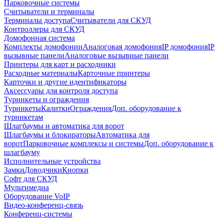
Парковочные системы
Считыватели и терминалы
Терминалы доступа
Считыватели для СКУД
Контроллеры для СКУД
Домофонная система
Комплекты домофонии
Аналоговая домофония
IP домофония
IP
вызывные панели
Аналоговые вызывные панели
Принтеры для карт и расходники
Расходные материалы
Карточные принтеры
Карточки и другие идентификаторы
Аксессуары для контроля доступа
Турникеты и ограждения
Турникеты
Калитки
Ограждения
Доп. оборудование к
турникетам
Шлагбаумы и автоматика для ворот
Шлагбаумы и блокираторы
Автоматика для
ворот
Парковочные комплексы и системы
Доп. оборудование к
шлагбауму
Исполнительные устройства
Замки
Доводчики
Кнопки
Софт для СКУД
Мультимедиа
Оборудование VoIP
Видео-конференц-связь
Конференц-системы