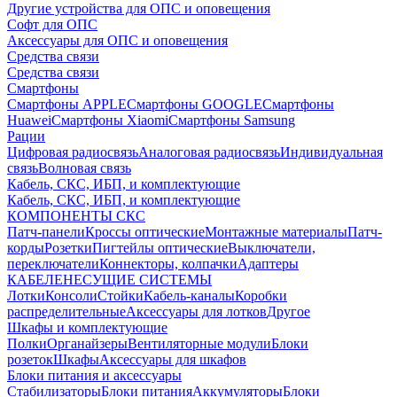
Другие устройства для ОПС и оповещения
Софт для ОПС
Аксессуары для ОПС и оповещения
Средства связи
Средства связи
Смартфоны
Смартфоны APPLE
Смартфоны GOOGLE
Смартфоны
Huawei
Смартфоны Xiaomi
Смартфоны Samsung
Рации
Цифровая радиосвязь
Аналоговая радиосвязь
Индивидуальная
связь
Волновая связь
Кабель, СКС, ИБП, и комплектующие
Кабель, СКС, ИБП, и комплектующие
КОМПОНЕНТЫ СКС
Патч-панели
Кроссы оптические
Монтажные материалы
Патч-
корды
Розетки
Пигтейлы оптические
Выключатели,
переключатели
Коннекторы, колпачки
Адаптеры
КАБЕЛЕНЕСУЩИЕ СИСТЕМЫ
Лотки
Консоли
Стойки
Кабель-каналы
Коробки
распределительные
Аксессуары для лотков
Другое
Шкафы и комплектующие
Полки
Органайзеры
Вентиляторные модули
Блоки
розеток
Шкафы
Аксессуары для шкафов
Блоки питания и аксессуары
Стабилизаторы
Блоки питания
Аккумуляторы
Блоки