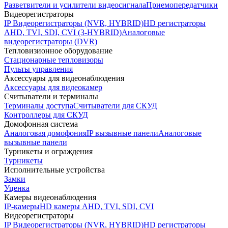
Разветвители и усилители видеосигнала
Приемопередатчики
Видеорегистраторы
IP Видеорегистраторы (NVR, HYBRID)
HD регистраторы
AHD, TVI, SDI, CVI (3-HYBRID)
Аналоговые
видеорегистраторы (DVR)
Тепловизионное оборудование
Стационарные тепловизоры
Пульты управления
Аксессуары для видеонаблюдения
Аксессуары для видеокамер
Считыватели и терминалы
Терминалы доступа
Считыватели для СКУД
Контроллеры для СКУД
Домофонная система
Аналоговая домофония
IP вызывные панели
Аналоговые
вызывные панели
Турникеты и ограждения
Турникеты
Исполнительные устройства
Замки
Уценка
Камеры видеонаблюдения
IP-камеры
HD камеры AHD, TVI, SDI, CVI
Видеорегистраторы
IP Видеорегистраторы (NVR, HYBRID)
HD регистраторы