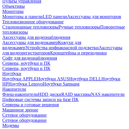
Пульты управления
Объективы
Мониторы
Мониторы и панели
LED панели
Аксессуары для мониторов
Тепловизионное оборудование
Стационарные тепловизоры
Ручные тепловизоры
Поворотные
тепловизоры
Аксессуары для видеонаблюдения
Аксессуары для видеокамер
Кожухи для
видеокамер
Устройства инфракрасной подсветки
Аксессуары
для видеорегистраторов
Кронштейны и переходники
Софт для видеонаблюдения
Сервера, ноутбуки и ПК
Сервера, ноутбуки и ПК
Ноутбуки
Ноутбуки APPLE
Ноутбуки ASUS
Ноутбуки DELL
Ноутбуки
HP
Ноутбуки Lenovo
Ноутбуки Samsung
Накопители
Флеш-накопители
HDD диски
RAID массивы
NAS накопители
Цифровые системы записи на базе ПК
Серверы и готовые решения
Машинное зрение
Сетевое оборудование
Сетевое оборудование
Модемы