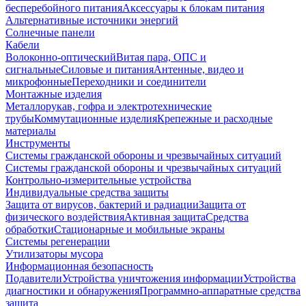
бесперебойного питания
Аксессуары к блокам питания
Альтернативные источники энергий
Солнечные панели
Кабели
Волоконно-оптический
Витая пара, ОПС и
сигнальные
Силовые и питания
Антенные, видео и
микрофонные
Переходники и соединители
Монтажные изделия
Металлорукав, гофра и электротехнические
трубы
Коммутационные изделия
Крепежные и расходные
материалы
Инструменты
Системы гражданской обороны и чрезвычайных ситуаций
Системы гражданской обороны и чрезвычайных ситуаций
Контрольно-измерительные устройства
Индивидуальные средства защиты
Защита от вирусов, бактерий и радиации
Защита от
физического воздействия
Активная защита
Средства
обработки
Стационарные и мобильные экраны
Системы регенерации
Утилизаторы мусора
Информационная безопасность
Подавители
Устройства уничтожения информации
Устройства
диагностики и обнаружения
Программно-аппаратные средства
защита