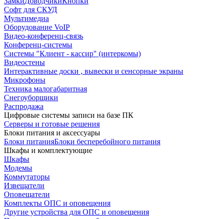
Замки
Доводчики
Кнопки
Софт для СКУД
Мультимедиа
Оборудование VoIP
Видео-конференц-связь
Конференц-системы
Системы "Клиент - кассир" (интеркомы)
Видеостены
Интерактивные доски , вывески и сенсорные экраны
Микрофоны
Техника малогабаритная
Снегоуборщики
Распродажа
Цифровые системы записи на базе ПК
Серверы и готовые решения
Блоки питания и аксессуары
Блоки питания
Блоки бесперебойного питания
Шкафы и комплектующие
Шкафы
Модемы
Коммутаторы
Извещатели
Оповещатели
Комплекты ОПС и оповещения
Другие устройства для ОПС и оповещения