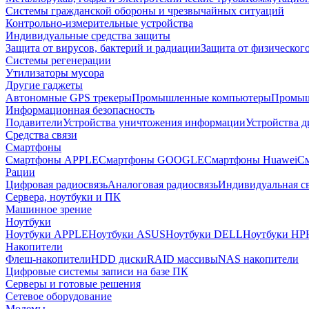
Системы гражданской обороны и чрезвычайных ситуаций
Контрольно-измерительные устройства
Индивидуальные средства защиты
Защита от вирусов, бактерий и радиации
Защита от физическог
Системы регенерации
Утилизаторы мусора
Другие гаджеты
Автономные GPS трекеры
Промышленные компьютеры
Промыш
Информационная безопасность
Подавители
Устройства уничтожения информации
Устройства 
Средства связи
Смартфоны
Смартфоны APPLE
Смартфоны GOOGLE
Смартфоны Huawei
См
Рации
Цифровая радиосвязь
Аналоговая радиосвязь
Индивидуальная св
Сервера, ноутбуки и ПК
Машинное зрение
Ноутбуки
Ноутбуки APPLE
Ноутбуки ASUS
Ноутбуки DELL
Ноутбуки HP
Накопители
Флеш-накопители
HDD диски
RAID массивы
NAS накопители
Цифровые системы записи на базе ПК
Серверы и готовые решения
Сетевое оборудование
Модемы