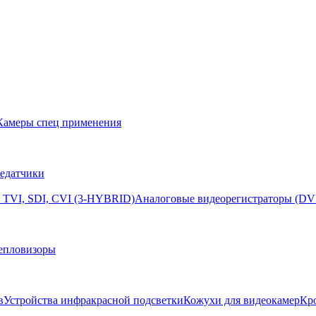
Камеры спец применения
едатчики
 TVI, SDI, CVI (3-HYBRID)
Аналоговые видеорегистраторы (DV
епловизоры
в
Устройства инфракрасной подсветки
Кожухи для видеокамер
Кр