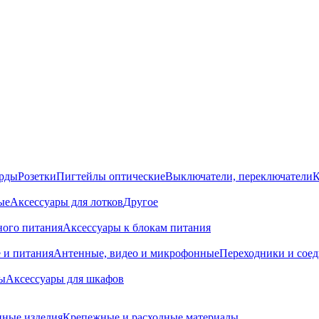
орды
Розетки
Пигтейлы оптические
Выключатели, переключатели
К
ые
Аксессуары для лотков
Другое
ного питания
Аксессуары к блокам питания
 и питания
Антенные, видео и микрофонные
Переходники и сое
ы
Аксессуары для шкафов
ные изделия
Крепежные и расходные материалы