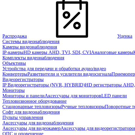
Распродажа
Уценка
Системы видеонаблюдения
Камеры видеонаблюдения
IP-камеры
HD камеры AHD, TVI, SDI, CVI
Аналоговые камеры
Комплекты видеонаблюдения
Объективы
Устройства для передачи и обработки аудио/видео
Конвертеры
Разветвители и усилители видеосигнала
Приемопер
Видеорегистраторы
IP Видеорегистраторы (NVR, HYBRID)
HD регистраторы AHD,
Мониторы
Мониторы и панели
Аксессуары для мониторов
LED панели
Тепловизионное оборудование
Стационарные тепловизоры
Ручные тепловизоры
Поворотные т
Софт для видеонаблюдения
Пульты управления
Аксессуары для видеонаблюдения
Аксессуары для видеокамер
Аксессуары для видеорегистраторо
ОПС и оповещение