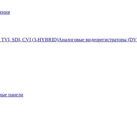
ения
 TVI, SDI, CVI (3-HYBRID)
Аналоговые видеорегистраторы (DV
ные панели