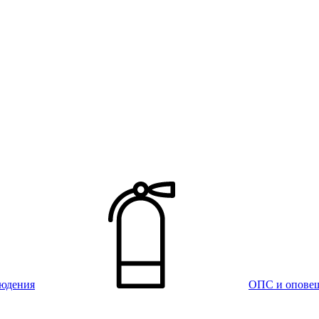
юдения
ОПС и опове