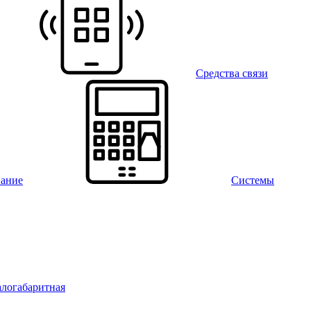
Средства связи
вание
Системы
алогабаритная