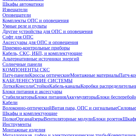
Шкафы автоматики
Извещатели
Оповещатели
Комплекты ОПС и оповещения
Умные реле и пульты
Другие устройства для ОПС и оповещения
Софт для ОПС
Аксессуары для ОПС и оповещения
Приемно-контрольные приборы
Кабель, СКС, ИБП, и комплектующие
Альтернативные источники энергий
Солнечные панели
КОМПОНЕНТЫ СКС
Патч-панели
Кроссы оптические
Монтажные материалы
Патч-к
КАБЕЛЕНЕСУЩИЕ СИСТЕМЫ
Лотки
Консоли
Стойки
Кабель-каналы
Коробки распределительн
Блоки питания и аксессуары
Стабилизаторы
Блоки питания
Аккумуляторы
Блоки бесперебой
Кабели
Волоконно-оптический
Витая пара, ОПС и сигнальные
Силовые
Шкафы и комплектующие
Полки
Органайзеры
Вентиляторные модули
Блоки розеток
Шкаф
Инструменты
Монтажные изделия
Металлорукав, гофра и электротехнические трубы
Коммутацион