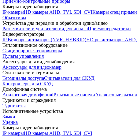
Приемно-контрольные приборы
Камеры видеонаблюдения
IP-камеры
HD камеры AHD, TVI, SDI, CVI
Камеры спец примен
Объективы
Устройства для передачи и обработки аудио/видео
Разветвители и усилители видеосигнала
Приемопередатчики
Видеорегистраторы
IP Видеорегистраторы (NVR, HYBRID)
HD регистраторы AHD,
Тепловизионное оборудование
Стационарные тепловизоры
Пульты управления
Аксессуары для видеонаблюдения
Аксессуары для видеокамер
Считыватели и терминалы
Терминалы доступа
Считыватели для СКУД
Контроллеры для СКУД
Домофонная система
Аналоговая домофония
IP вызывные панели
Аналоговые вызыв
Турникеты и ограждения
Турникеты
Исполнительные устройства
Замки
Уценка
Камеры видеонаблюдения
IP-камеры
HD камеры AHD, TVI, SDI, CVI