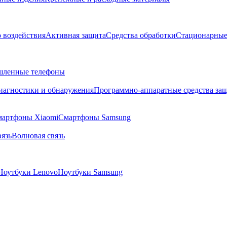
о воздействия
Активная защита
Средства обработки
Стационарные
ленные телефоны
диагностики и обнаружения
Программно-аппаратные средства за
артфоны Xiaomi
Смартфоны Samsung
язь
Волновая связь
Ноутбуки Lenovo
Ноутбуки Samsung