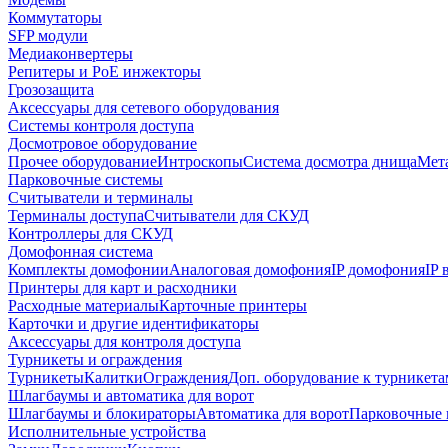
Коммутаторы
SFP модули
Медиаконвертеры
Репитеры и PoE инжекторы
Грозозащита
Аксессуары для сетевого оборудования
Системы контроля доступа
Досмотровое оборудование
Прочее оборудование
Интроскопы
Система досмотра днища
Мета
Парковочные системы
Считыватели и терминалы
Терминалы доступа
Считыватели для СКУД
Контроллеры для СКУД
Домофонная система
Комплекты домофонии
Аналоговая домофония
IP домофония
IP
Принтеры для карт и расходники
Расходные материалы
Карточные принтеры
Карточки и другие идентификаторы
Аксессуары для контроля доступа
Турникеты и ограждения
Турникеты
Калитки
Ограждения
Доп. оборудование к турникета
Шлагбаумы и автоматика для ворот
Шлагбаумы и блокираторы
Автоматика для ворот
Парковочные 
Исполнительные устройства