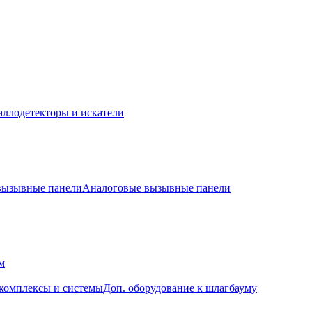
ллодетекторы и искатели
 вызывные панели
Аналоговые вызывные панели
м
комплексы и системы
Доп. оборудование к шлагбауму