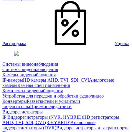
Распродажа
Уценка
Системы видеонаблюдения
Системы видеонаблюдения
Камеры видеонаблюдения
IP-камеры
HD камеры AHD, TVI, SDI, CVI
Аналоговые
камеры
Камеры спец применения
Комплекты видеонаблюдения
Устройства для передачи и обработки аудио/видео
Конвертеры
Разветвители и усилители
видеосигнала
Приемопередатчики
Видеорегистраторы
IP Видеорегистраторы (NVR, HYBRID)
HD регистраторы
AHD, TVI, SDI, CVI (3-HYBRID)
Аналоговые
видеорегистраторы (DVR)
Видеорегистраторы для транспорта