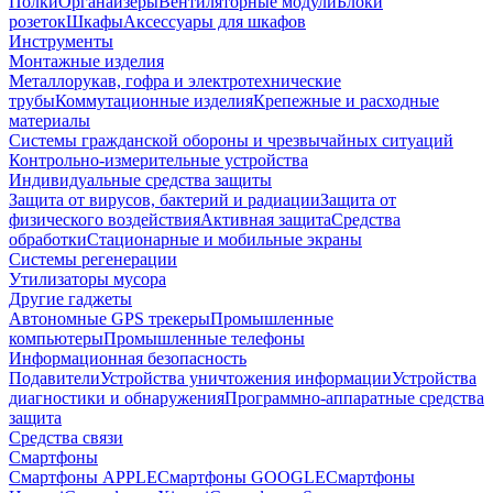
Полки
Органайзеры
Вентиляторные модули
Блоки
розеток
Шкафы
Аксессуары для шкафов
Инструменты
Монтажные изделия
Металлорукав, гофра и электротехнические
трубы
Коммутационные изделия
Крепежные и расходные
материалы
Системы гражданской обороны и чрезвычайных ситуаций
Контрольно-измерительные устройства
Индивидуальные средства защиты
Защита от вирусов, бактерий и радиации
Защита от
физического воздействия
Активная защита
Средства
обработки
Стационарные и мобильные экраны
Системы регенерации
Утилизаторы мусора
Другие гаджеты
Автономные GPS трекеры
Промышленные
компьютеры
Промышленные телефоны
Информационная безопасность
Подавители
Устройства уничтожения информации
Устройства
диагностики и обнаружения
Программно-аппаратные средства
защита
Средства связи
Смартфоны
Смартфоны APPLE
Смартфоны GOOGLE
Смартфоны