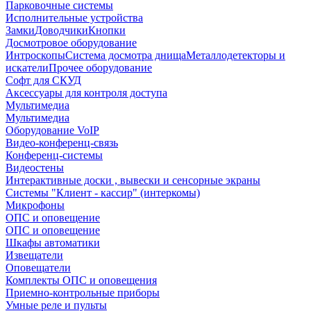
Парковочные системы
Исполнительные устройства
Замки
Доводчики
Кнопки
Досмотровое оборудование
Интроскопы
Система досмотра днища
Металлодетекторы и
искатели
Прочее оборудование
Софт для СКУД
Аксессуары для контроля доступа
Мультимедиа
Мультимедиа
Оборудование VoIP
Видео-конференц-связь
Конференц-системы
Видеостены
Интерактивные доски , вывески и сенсорные экраны
Системы "Клиент - кассир" (интеркомы)
Микрофоны
ОПС и оповещение
ОПС и оповещение
Шкафы автоматики
Извещатели
Оповещатели
Комплекты ОПС и оповещения
Приемно-контрольные приборы
Умные реле и пульты