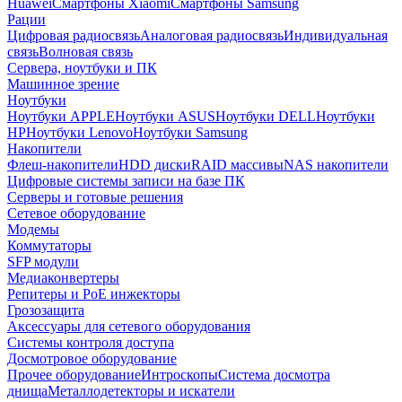
Huawei
Смартфоны Xiaomi
Смартфоны Samsung
Рации
Цифровая радиосвязь
Аналоговая радиосвязь
Индивидуальная
связь
Волновая связь
Сервера, ноутбуки и ПК
Машинное зрение
Ноутбуки
Ноутбуки APPLE
Ноутбуки ASUS
Ноутбуки DELL
Ноутбуки
HP
Ноутбуки Lenovo
Ноутбуки Samsung
Накопители
Флеш-накопители
HDD диски
RAID массивы
NAS накопители
Цифровые системы записи на базе ПК
Серверы и готовые решения
Сетевое оборудование
Модемы
Коммутаторы
SFP модули
Медиаконвертеры
Репитеры и PoE инжекторы
Грозозащита
Аксессуары для сетевого оборудования
Системы контроля доступа
Досмотровое оборудование
Прочее оборудование
Интроскопы
Система досмотра
днища
Металлодетекторы и искатели