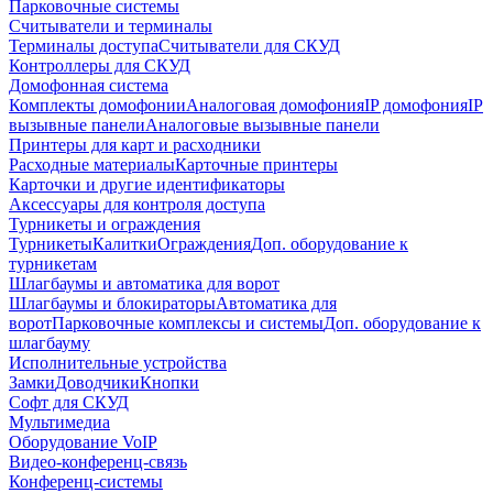
Парковочные системы
Считыватели и терминалы
Терминалы доступа
Считыватели для СКУД
Контроллеры для СКУД
Домофонная система
Комплекты домофонии
Аналоговая домофония
IP домофония
IP
вызывные панели
Аналоговые вызывные панели
Принтеры для карт и расходники
Расходные материалы
Карточные принтеры
Карточки и другие идентификаторы
Аксессуары для контроля доступа
Турникеты и ограждения
Турникеты
Калитки
Ограждения
Доп. оборудование к
турникетам
Шлагбаумы и автоматика для ворот
Шлагбаумы и блокираторы
Автоматика для
ворот
Парковочные комплексы и системы
Доп. оборудование к
шлагбауму
Исполнительные устройства
Замки
Доводчики
Кнопки
Софт для СКУД
Мультимедиа
Оборудование VoIP
Видео-конференц-связь
Конференц-системы