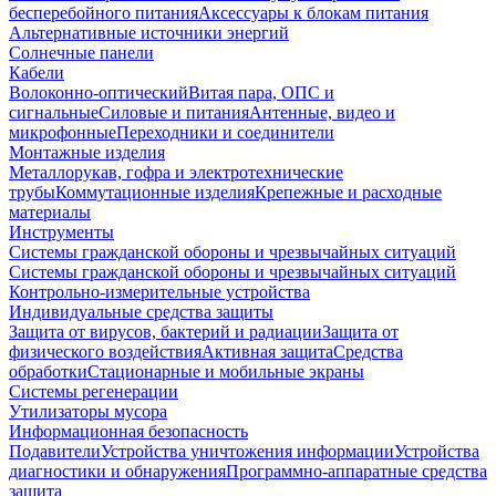
бесперебойного питания
Аксессуары к блокам питания
Альтернативные источники энергий
Солнечные панели
Кабели
Волоконно-оптический
Витая пара, ОПС и
сигнальные
Силовые и питания
Антенные, видео и
микрофонные
Переходники и соединители
Монтажные изделия
Металлорукав, гофра и электротехнические
трубы
Коммутационные изделия
Крепежные и расходные
материалы
Инструменты
Системы гражданской обороны и чрезвычайных ситуаций
Системы гражданской обороны и чрезвычайных ситуаций
Контрольно-измерительные устройства
Индивидуальные средства защиты
Защита от вирусов, бактерий и радиации
Защита от
физического воздействия
Активная защита
Средства
обработки
Стационарные и мобильные экраны
Системы регенерации
Утилизаторы мусора
Информационная безопасность
Подавители
Устройства уничтожения информации
Устройства
диагностики и обнаружения
Программно-аппаратные средства
защита