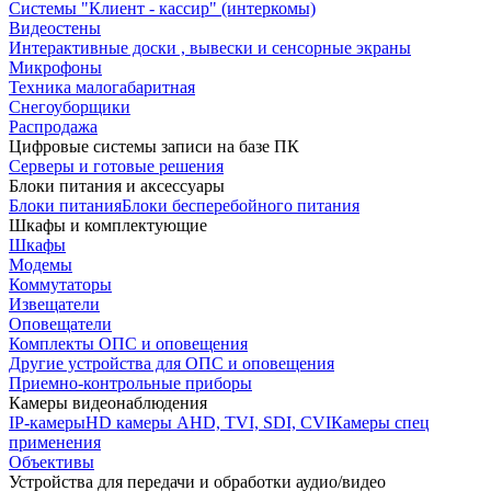
Системы "Клиент - кассир" (интеркомы)
Видеостены
Интерактивные доски , вывески и сенсорные экраны
Микрофоны
Техника малогабаритная
Снегоуборщики
Распродажа
Цифровые системы записи на базе ПК
Серверы и готовые решения
Блоки питания и аксессуары
Блоки питания
Блоки бесперебойного питания
Шкафы и комплектующие
Шкафы
Модемы
Коммутаторы
Извещатели
Оповещатели
Комплекты ОПС и оповещения
Другие устройства для ОПС и оповещения
Приемно-контрольные приборы
Камеры видеонаблюдения
IP-камеры
HD камеры AHD, TVI, SDI, CVI
Камеры спец
применения
Объективы
Устройства для передачи и обработки аудио/видео