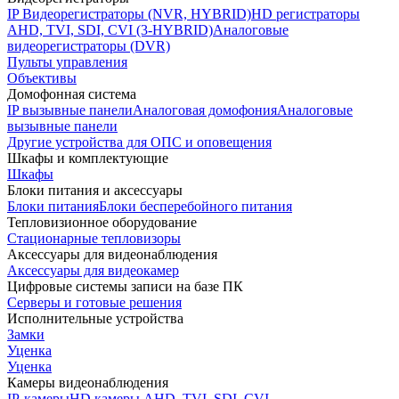
IP Видеорегистраторы (NVR, HYBRID)
HD регистраторы
AHD, TVI, SDI, CVI (3-HYBRID)
Аналоговые
видеорегистраторы (DVR)
Пульты управления
Объективы
Домофонная система
IP вызывные панели
Аналоговая домофония
Аналоговые
вызывные панели
Другие устройства для ОПС и оповещения
Шкафы и комплектующие
Шкафы
Блоки питания и аксессуары
Блоки питания
Блоки бесперебойного питания
Тепловизионное оборудование
Стационарные тепловизоры
Аксессуары для видеонаблюдения
Аксессуары для видеокамер
Цифровые системы записи на базе ПК
Серверы и готовые решения
Исполнительные устройства
Замки
Уценка
Уценка
Камеры видеонаблюдения
IP-камеры
HD камеры AHD, TVI, SDI, CVI