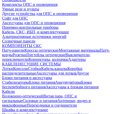
Комплекты ОПС и оповещения
Умные реле и пульты
Другие устройства для ОПС и оповещения
Софт для ОПС
Аксессуары для ОПС и оповещения
Приемно-контрольные приборы
Кабель, СКС, ИБП, и комплектующие
Альтернативные источники энергий
Солнечные панели
КОМПОНЕНТЫ СКС
Патч-панели
Кроссы оптические
Монтажные материалы
Патч-
корды
Розетки
Пигтейлы оптические
Выключатели,
переключатели
Коннекторы, колпачки
Адаптеры
КАБЕЛЕНЕСУЩИЕ СИСТЕМЫ
Лотки
Консоли
Стойки
Кабель-каналы
Коробки
распределительные
Аксессуары для лотков
Другое
Блоки питания и аксессуары
Стабилизаторы
Блоки питания
Аккумуляторы
Блоки
бесперебойного питания
Аксессуары к блокам питания
Кабели
Волоконно-оптический
Витая пара, ОПС и
сигнальные
Силовые и питания
Антенные, видео и
микрофонные
Переходники и соединители
Шкафы и комплектующие