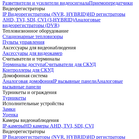
Разветвители и усилители видеосигнала
Приемопередатчики
Видеорегистраторы
IP Видеорегистраторы (NVR, HYBRID)
HD регистраторы
AHD, TVI, SDI, CVI (3-HYBRID)
Аналоговые
видеорегистраторы (DVR)
Тепловизионное оборудование
Стационарные тепловизоры
Пульты управления
Аксессуары для видеонаблюдения
Аксессуары для видеокамер
Считыватели и терминалы
Терминалы доступа
Считыватели для СКУД
Контроллеры для СКУД
Домофонная система
Аналоговая домофония
IP вызывные панели
Аналоговые
вызывные панели
Турникеты и ограждения
Турникеты
Исполнительные устройства
Замки
Уценка
Камеры видеонаблюдения
IP-камеры
HD камеры AHD, TVI, SDI, CVI
Видеорегистраторы
IP Видеорегистраторы (NVR, HYBRID)
HD регистраторы