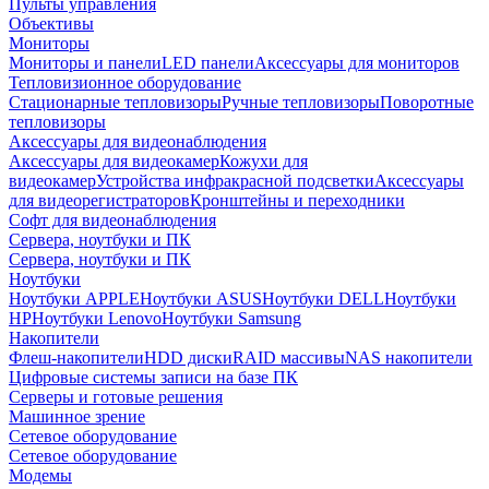
Пульты управления
Объективы
Мониторы
Мониторы и панели
LED панели
Аксессуары для мониторов
Тепловизионное оборудование
Стационарные тепловизоры
Ручные тепловизоры
Поворотные
тепловизоры
Аксессуары для видеонаблюдения
Аксессуары для видеокамер
Кожухи для
видеокамер
Устройства инфракрасной подсветки
Аксессуары
для видеорегистраторов
Кронштейны и переходники
Софт для видеонаблюдения
Сервера, ноутбуки и ПК
Сервера, ноутбуки и ПК
Ноутбуки
Ноутбуки APPLE
Ноутбуки ASUS
Ноутбуки DELL
Ноутбуки
HP
Ноутбуки Lenovo
Ноутбуки Samsung
Накопители
Флеш-накопители
HDD диски
RAID массивы
NAS накопители
Цифровые системы записи на базе ПК
Серверы и готовые решения
Машинное зрение
Сетевое оборудование
Сетевое оборудование
Модемы