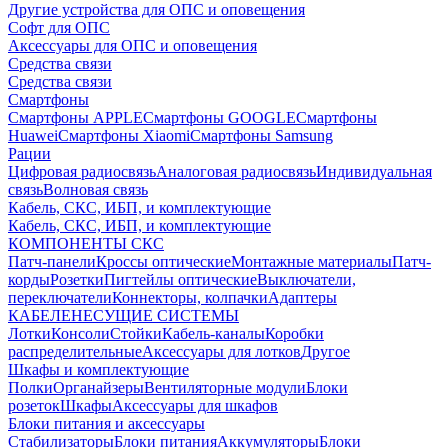
Другие устройства для ОПС и оповещения
Софт для ОПС
Аксессуары для ОПС и оповещения
Средства связи
Средства связи
Смартфоны
Смартфоны APPLE
Смартфоны GOOGLE
Смартфоны
Huawei
Смартфоны Xiaomi
Смартфоны Samsung
Рации
Цифровая радиосвязь
Аналоговая радиосвязь
Индивидуальная
связь
Волновая связь
Кабель, СКС, ИБП, и комплектующие
Кабель, СКС, ИБП, и комплектующие
КОМПОНЕНТЫ СКС
Патч-панели
Кроссы оптические
Монтажные материалы
Патч-
корды
Розетки
Пигтейлы оптические
Выключатели,
переключатели
Коннекторы, колпачки
Адаптеры
КАБЕЛЕНЕСУЩИЕ СИСТЕМЫ
Лотки
Консоли
Стойки
Кабель-каналы
Коробки
распределительные
Аксессуары для лотков
Другое
Шкафы и комплектующие
Полки
Органайзеры
Вентиляторные модули
Блоки
розеток
Шкафы
Аксессуары для шкафов
Блоки питания и аксессуары
Стабилизаторы
Блоки питания
Аккумуляторы
Блоки