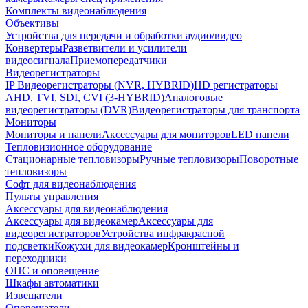
Комплекты видеонаблюдения
Объективы
Устройства для передачи и обработки аудио/видео
Конвертеры
Разветвители и усилители
видеосигнала
Приемопередатчики
Видеорегистраторы
IP Видеорегистраторы (NVR, HYBRID)
HD регистраторы
AHD, TVI, SDI, CVI (3-HYBRID)
Аналоговые
видеорегистраторы (DVR)
Видеорегистраторы для транспорта
Мониторы
Мониторы и панели
Аксессуары для мониторов
LED панели
Тепловизионное оборудование
Стационарные тепловизоры
Ручные тепловизоры
Поворотные
тепловизоры
Софт для видеонаблюдения
Пульты управления
Аксессуары для видеонаблюдения
Аксессуары для видеокамер
Аксессуары для
видеорегистраторов
Устройства инфракрасной
подсветки
Кожухи для видеокамер
Кронштейны и
переходники
ОПС и оповещение
Шкафы автоматики
Извещатели
Оповещатели