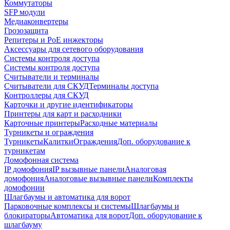
Коммутаторы
SFP модули
Медиаконвертеры
Грозозащита
Репитеры и PoE инжекторы
Аксессуары для сетевого оборудования
Системы контроля доступа
Системы контроля доступа
Считыватели и терминалы
Считыватели для СКУД
Терминалы доступа
Контроллеры для СКУД
Карточки и другие идентификаторы
Принтеры для карт и расходники
Карточные принтеры
Расходные материалы
Турникеты и ограждения
Турникеты
Калитки
Ограждения
Доп. оборудование к
турникетам
Домофонная система
IP домофония
IP вызывные панели
Аналоговая
домофония
Аналоговые вызывные панели
Комплекты
домофонии
Шлагбаумы и автоматика для ворот
Парковочные комплексы и системы
Шлагбаумы и
блокираторы
Автоматика для ворот
Доп. оборудование к
шлагбауму