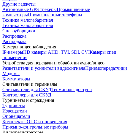
Другие гаджеты
Автономные GPS трекеры
Промышленные
компьютеры
Промышленные телефоны
Техника малогабаритная
Техника малогабаритная
Снегоуборщики
Распродажа
Распродажа
Камеры видеонаблюдения
IP-камеры
HD камеры AHD, TVI, SDI, CVI
Камеры спец
применения
Устройства для передачи и обработки аудио/видео
Разветвители и усилители видеосигнала
Приемопередатчики
Модемы
Коммутаторы
Считыватели и терминалы
Считыватели для СКУД
Терминалы доступа
Контроллеры для СКУД
Турникеты и ограждения
Турникеты
Извещатели
Оповещатели
Комплекты ОПС и оповещения
Приемно-контрольные приборы
Видеорегистраторы