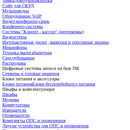
Замки
Доводчики
Кнопки
Софт для СКУД
Мультимедиа
Оборудование VoIP
Видео-конференц-связь
Конференц-системы
Системы "Клиент - кассир" (интеркомы)
Видеостены
Интерактивные доски , вывески и сенсорные экраны
Микрофоны
Техника малогабаритная
Снегоуборщики
Распродажа
Цифровые системы записи на базе ПК
Серверы и готовые решения
Блоки питания и аксессуары
Блоки питания
Блоки бесперебойного питания
Шкафы и комплектующие
Шкафы
Модемы
Коммутаторы
Извещатели
Оповещатели
Комплекты ОПС и оповещения
Другие устройства для ОПС и оповещения