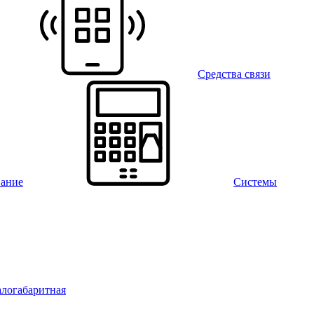
Средства связи
вание
Системы
алогабаритная