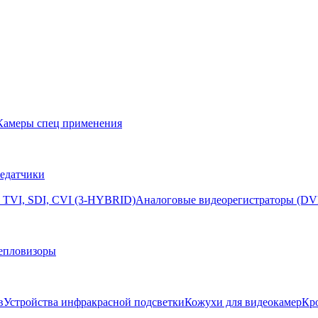
Камеры спец применения
едатчики
 TVI, SDI, CVI (3-HYBRID)
Аналоговые видеорегистраторы (DV
епловизоры
в
Устройства инфракрасной подсветки
Кожухи для видеокамер
Кр