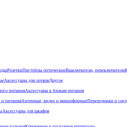
орды
Розетки
Пигтейлы оптические
Выключатели, переключатели
К
ые
Аксессуары для лотков
Другое
ного питания
Аксессуары к блокам питания
 и питания
Антенные, видео и микрофонные
Переходники и сое
ы
Аксессуары для шкафов
ные изделия
Крепежные и расходные материалы