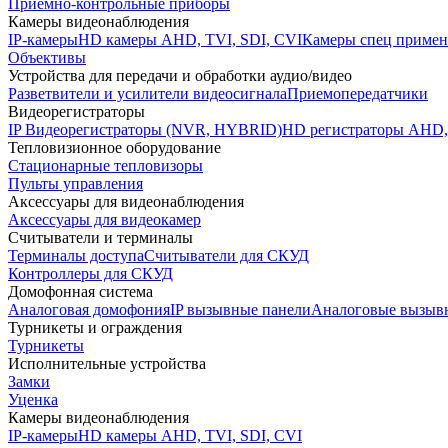
Приемно-контрольные приборы
Камеры видеонаблюдения
IP-камеры
HD камеры AHD, TVI, SDI, CVI
Камеры спец примен
Объективы
Устройства для передачи и обработки аудио/видео
Разветвители и усилители видеосигнала
Приемопередатчики
Видеорегистраторы
IP Видеорегистраторы (NVR, HYBRID)
HD регистраторы AHD,
Тепловизионное оборудование
Стационарные тепловизоры
Пульты управления
Аксессуары для видеонаблюдения
Аксессуары для видеокамер
Считыватели и терминалы
Терминалы доступа
Считыватели для СКУД
Контроллеры для СКУД
Домофонная система
Аналоговая домофония
IP вызывные панели
Аналоговые вызыв
Турникеты и ограждения
Турникеты
Исполнительные устройства
Замки
Уценка
Камеры видеонаблюдения
IP-камеры
HD камеры AHD, TVI, SDI, CVI