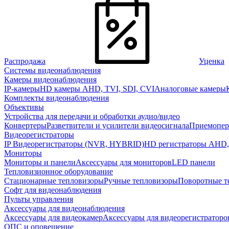
Распродажа
Уценка
Системы видеонаблюдения
Камеры видеонаблюдения
IP-камеры
HD камеры AHD, TVI, SDI, CVI
Аналоговые камеры
Комплекты видеонаблюдения
Объективы
Устройства для передачи и обработки аудио/видео
Конвертеры
Разветвители и усилители видеосигнала
Приемопер
Видеорегистраторы
IP Видеорегистраторы (NVR, HYBRID)
HD регистраторы AHD,
Мониторы
Мониторы и панели
Аксессуары для мониторов
LED панели
Тепловизионное оборудование
Стационарные тепловизоры
Ручные тепловизоры
Поворотные т
Софт для видеонаблюдения
Пульты управления
Аксессуары для видеонаблюдения
Аксессуары для видеокамер
Аксессуары для видеорегистраторо
ОПС и оповещение