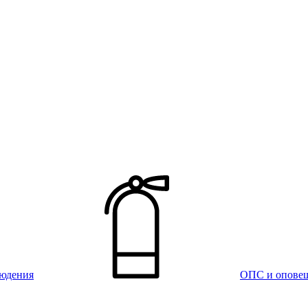
юдения
ОПС и опове