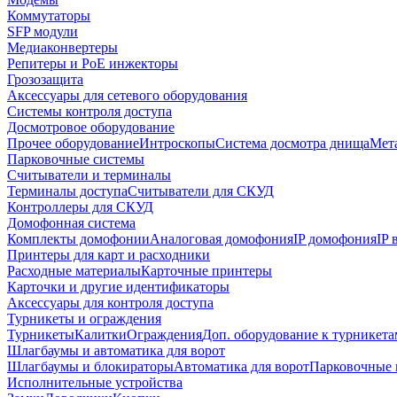
Коммутаторы
SFP модули
Медиаконвертеры
Репитеры и PoE инжекторы
Грозозащита
Аксессуары для сетевого оборудования
Системы контроля доступа
Досмотровое оборудование
Прочее оборудование
Интроскопы
Система досмотра днища
Мета
Парковочные системы
Считыватели и терминалы
Терминалы доступа
Считыватели для СКУД
Контроллеры для СКУД
Домофонная система
Комплекты домофонии
Аналоговая домофония
IP домофония
IP
Принтеры для карт и расходники
Расходные материалы
Карточные принтеры
Карточки и другие идентификаторы
Аксессуары для контроля доступа
Турникеты и ограждения
Турникеты
Калитки
Ограждения
Доп. оборудование к турникета
Шлагбаумы и автоматика для ворот
Шлагбаумы и блокираторы
Автоматика для ворот
Парковочные 
Исполнительные устройства