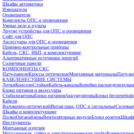
Шкафы автоматики
Извещатели
Оповещатели
Комплекты ОПС и оповещения
Умные реле и пульты
Другие устройства для ОПС и оповещения
Софт для ОПС
Аксессуары для ОПС и оповещения
Приемно-контрольные приборы
Кабель, СКС, ИБП, и комплектующие
Альтернативные источники энергий
Солнечные панели
КОМПОНЕНТЫ СКС
Патч-панели
Кроссы оптические
Монтажные материалы
Патч-к
КАБЕЛЕНЕСУЩИЕ СИСТЕМЫ
Лотки
Консоли
Стойки
Кабель-каналы
Коробки распределительн
Блоки питания и аксессуары
Стабилизаторы
Блоки питания
Аккумуляторы
Блоки бесперебой
Кабели
Волоконно-оптический
Витая пара, ОПС и сигнальные
Силовые
Шкафы и комплектующие
Полки
Органайзеры
Вентиляторные модули
Блоки розеток
Шкаф
Инструменты
Монтажные изделия
Металлорукав, гофра и электротехнические трубы
Коммутацион