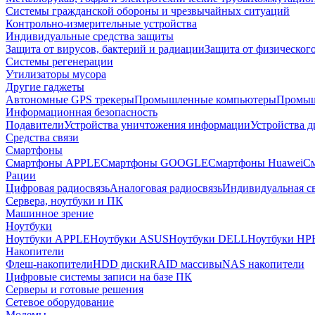
Системы гражданской обороны и чрезвычайных ситуаций
Контрольно-измерительные устройства
Индивидуальные средства защиты
Защита от вирусов, бактерий и радиации
Защита от физическог
Системы регенерации
Утилизаторы мусора
Другие гаджеты
Автономные GPS трекеры
Промышленные компьютеры
Промыш
Информационная безопасность
Подавители
Устройства уничтожения информации
Устройства 
Средства связи
Смартфоны
Смартфоны APPLE
Смартфоны GOOGLE
Смартфоны Huawei
См
Рации
Цифровая радиосвязь
Аналоговая радиосвязь
Индивидуальная св
Сервера, ноутбуки и ПК
Машинное зрение
Ноутбуки
Ноутбуки APPLE
Ноутбуки ASUS
Ноутбуки DELL
Ноутбуки HP
Накопители
Флеш-накопители
HDD диски
RAID массивы
NAS накопители
Цифровые системы записи на базе ПК
Серверы и готовые решения
Сетевое оборудование
Модемы