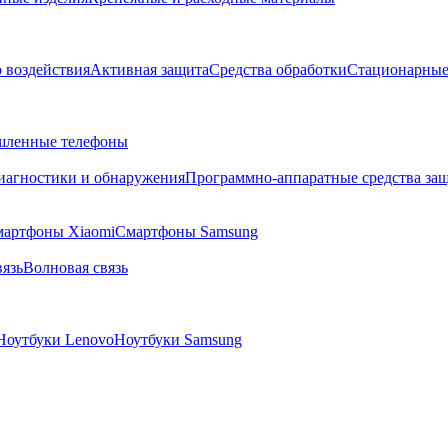
о воздействия
Активная защита
Средства обработки
Стационарные
ленные телефоны
диагностики и обнаружения
Программно-аппаратные средства за
артфоны Xiaomi
Смартфоны Samsung
язь
Волновая связь
Ноутбуки Lenovo
Ноутбуки Samsung