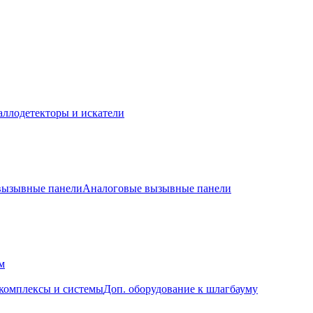
ллодетекторы и искатели
 вызывные панели
Аналоговые вызывные панели
м
комплексы и системы
Доп. оборудование к шлагбауму