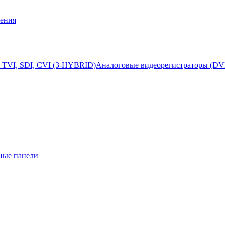
ения
 TVI, SDI, CVI (3-HYBRID)
Аналоговые видеорегистраторы (DV
ные панели