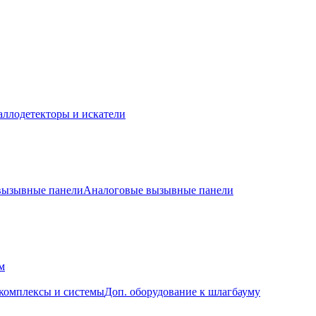
ллодетекторы и искатели
 вызывные панели
Аналоговые вызывные панели
м
комплексы и системы
Доп. оборудование к шлагбауму