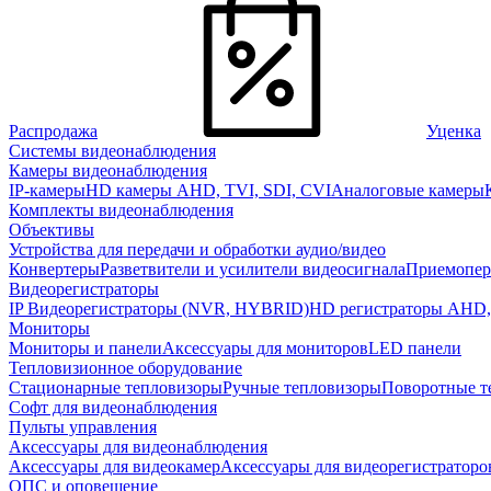
Распродажа
Уценка
Системы видеонаблюдения
Камеры видеонаблюдения
IP-камеры
HD камеры AHD, TVI, SDI, CVI
Аналоговые камеры
Комплекты видеонаблюдения
Объективы
Устройства для передачи и обработки аудио/видео
Конвертеры
Разветвители и усилители видеосигнала
Приемопер
Видеорегистраторы
IP Видеорегистраторы (NVR, HYBRID)
HD регистраторы AHD,
Мониторы
Мониторы и панели
Аксессуары для мониторов
LED панели
Тепловизионное оборудование
Стационарные тепловизоры
Ручные тепловизоры
Поворотные т
Софт для видеонаблюдения
Пульты управления
Аксессуары для видеонаблюдения
Аксессуары для видеокамер
Аксессуары для видеорегистраторо
ОПС и оповещение