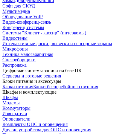
Замки
Доводчики
Кнопки
Софт для СКУД
Мультимедиа
Оборудование VoIP
Видео-конференц-связь
Конференц-системы
Системы "Клиент - кассир" (интеркомы)
Видеостены
Интерактивные доски , вывески и сенсорные экраны
Микрофоны
Техника малогабаритная
Снегоуборщики
Распродажа
Цифровые системы записи на базе ПК
Серверы и готовые решения
Блоки питания и аксессуары
Блоки питания
Блоки бесперебойного питания
Шкафы и комплектующие
Шкафы
Модемы
Коммутаторы
Извещатели
Оповещатели
Комплекты ОПС и оповещения
Другие устройства для ОПС и оповещения