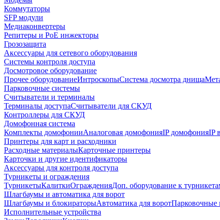
Коммутаторы
SFP модули
Медиаконвертеры
Репитеры и PoE инжекторы
Грозозащита
Аксессуары для сетевого оборудования
Системы контроля доступа
Досмотровое оборудование
Прочее оборудование
Интроскопы
Система досмотра днища
Мета
Парковочные системы
Считыватели и терминалы
Терминалы доступа
Считыватели для СКУД
Контроллеры для СКУД
Домофонная система
Комплекты домофонии
Аналоговая домофония
IP домофония
IP
Принтеры для карт и расходники
Расходные материалы
Карточные принтеры
Карточки и другие идентификаторы
Аксессуары для контроля доступа
Турникеты и ограждения
Турникеты
Калитки
Ограждения
Доп. оборудование к турникета
Шлагбаумы и автоматика для ворот
Шлагбаумы и блокираторы
Автоматика для ворот
Парковочные 
Исполнительные устройства