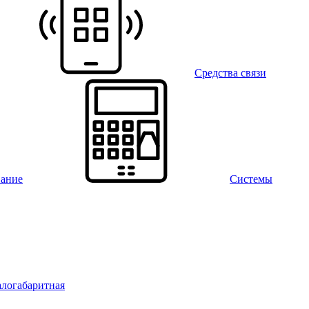
Средства связи
вание
Системы
алогабаритная