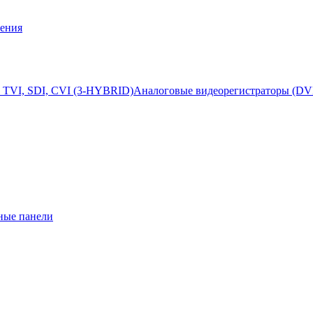
ения
 TVI, SDI, CVI (3-HYBRID)
Аналоговые видеорегистраторы (DV
ные панели