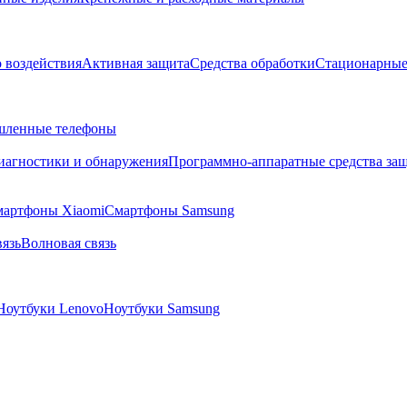
о воздействия
Активная защита
Средства обработки
Стационарные
ленные телефоны
диагностики и обнаружения
Программно-аппаратные средства за
артфоны Xiaomi
Смартфоны Samsung
язь
Волновая связь
Ноутбуки Lenovo
Ноутбуки Samsung