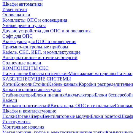
Шкафы автоматики
Извещатели
Оповещатели
Комплекты ОПС и оповещения
Умные реле и пульты
Другие устройства для ОПС и оповещения
Софт для ОПС
Аксессуары для ОПС и оповещения
Приемно-контрольные приборы
Кабель, СКС, ИБП, и комплектующие
Альтернативные источники энергий
Солнечные панели
КОМПОНЕНТЫ СКС
Патч-панели
Кроссы оптические
Монтажные материалы
Патч-к
КАБЕЛЕНЕСУЩИЕ СИСТЕМЫ
Лотки
Консоли
Стойки
Кабель-каналы
Коробки распределительн
Блоки питания и аксессуары
Стабилизаторы
Блоки питания
Аккумуляторы
Блоки бесперебой
Кабели
Волоконно-оптический
Витая пара, ОПС и сигнальные
Силовые
Шкафы и комплектующие
Полки
Органайзеры
Вентиляторные модули
Блоки розеток
Шкаф
Инструменты
Монтажные изделия
Металлорукав, гофра и электротехнические трубы
Коммутацион