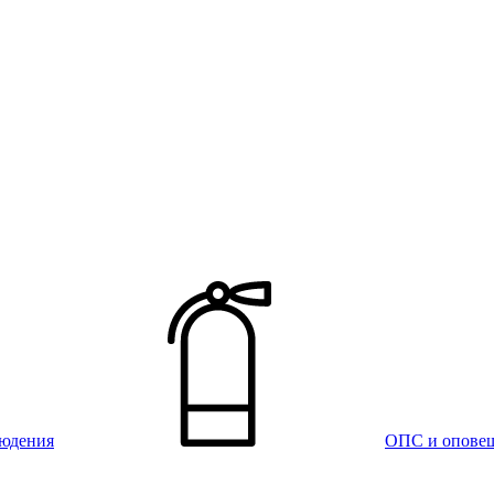
юдения
ОПС и опове