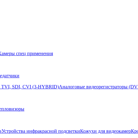
Камеры спец применения
едатчики
 TVI, SDI, CVI (3-HYBRID)
Аналоговые видеорегистраторы (DV
епловизоры
в
Устройства инфракрасной подсветки
Кожухи для видеокамер
Кр