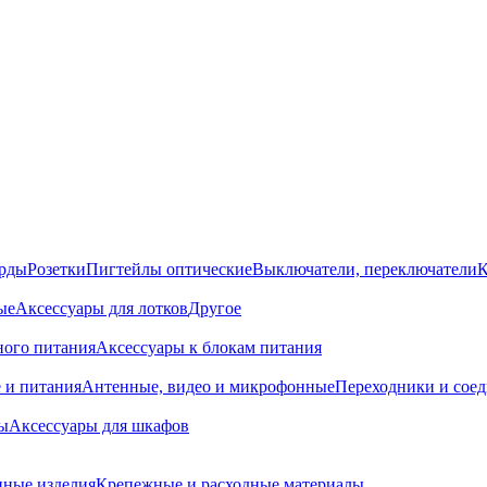
орды
Розетки
Пигтейлы оптические
Выключатели, переключатели
К
ые
Аксессуары для лотков
Другое
ного питания
Аксессуары к блокам питания
 и питания
Антенные, видео и микрофонные
Переходники и сое
ы
Аксессуары для шкафов
ные изделия
Крепежные и расходные материалы