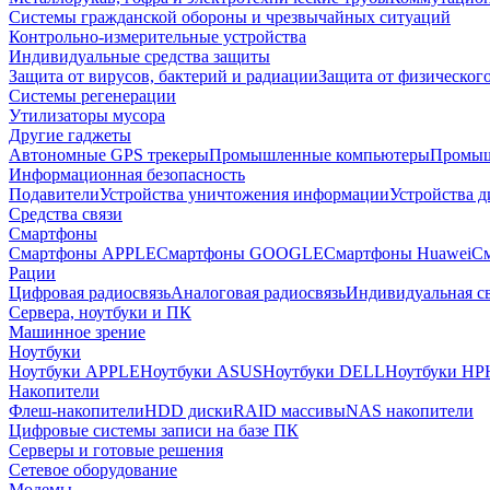
Системы гражданской обороны и чрезвычайных ситуаций
Контрольно-измерительные устройства
Индивидуальные средства защиты
Защита от вирусов, бактерий и радиации
Защита от физическог
Системы регенерации
Утилизаторы мусора
Другие гаджеты
Автономные GPS трекеры
Промышленные компьютеры
Промыш
Информационная безопасность
Подавители
Устройства уничтожения информации
Устройства 
Средства связи
Смартфоны
Смартфоны APPLE
Смартфоны GOOGLE
Смартфоны Huawei
См
Рации
Цифровая радиосвязь
Аналоговая радиосвязь
Индивидуальная св
Сервера, ноутбуки и ПК
Машинное зрение
Ноутбуки
Ноутбуки APPLE
Ноутбуки ASUS
Ноутбуки DELL
Ноутбуки HP
Накопители
Флеш-накопители
HDD диски
RAID массивы
NAS накопители
Цифровые системы записи на базе ПК
Серверы и готовые решения
Сетевое оборудование
Модемы