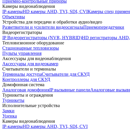
Приемно-контрольные приборы
Камеры видеонаблюдения
IP-камеры
HD камеры AHD, TVI, SDI, CVI
Камеры спец примен
Объективы
Устройства для передачи и обработки аудио/видео
Разветвители и усилители видеосигнала
Приемопередатчики
Видеорегистраторы
IP Видеорегистраторы (NVR, HYBRID)
HD регистраторы AHD,
Тепловизионное оборудование
Стационарные тепловизоры
Пульты управления
Аксессуары для видеонаблюдения
Аксессуары для видеокамер
Считыватели и терминалы
Терминалы доступа
Считыватели для СКУД
Контроллеры для СКУД
Домофонная система
Аналоговая домофония
IP вызывные панели
Аналоговые вызыв
Турникеты и ограждения
Турникеты
Исполнительные устройства
Замки
Уценка
Камеры видеонаблюдения
IP-камеры
HD камеры AHD, TVI, SDI, CVI