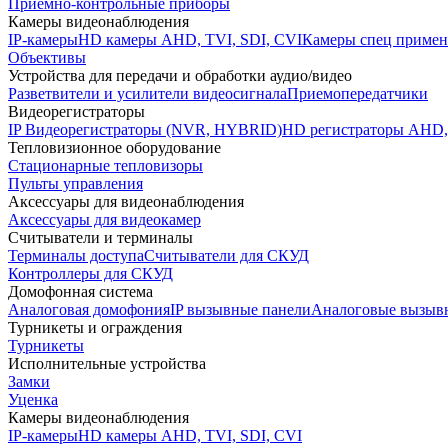
Приемно-контрольные приборы
Камеры видеонаблюдения
IP-камеры
HD камеры AHD, TVI, SDI, CVI
Камеры спец примен
Объективы
Устройства для передачи и обработки аудио/видео
Разветвители и усилители видеосигнала
Приемопередатчики
Видеорегистраторы
IP Видеорегистраторы (NVR, HYBRID)
HD регистраторы AHD,
Тепловизионное оборудование
Стационарные тепловизоры
Пульты управления
Аксессуары для видеонаблюдения
Аксессуары для видеокамер
Считыватели и терминалы
Терминалы доступа
Считыватели для СКУД
Контроллеры для СКУД
Домофонная система
Аналоговая домофония
IP вызывные панели
Аналоговые вызыв
Турникеты и ограждения
Турникеты
Исполнительные устройства
Замки
Уценка
Камеры видеонаблюдения
IP-камеры
HD камеры AHD, TVI, SDI, CVI