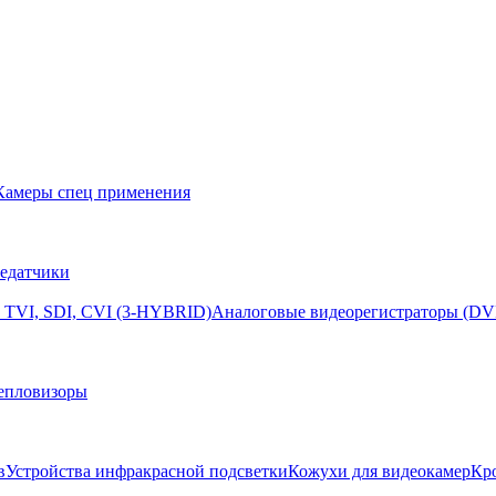
Камеры спец применения
едатчики
 TVI, SDI, CVI (3-HYBRID)
Аналоговые видеорегистраторы (DV
епловизоры
в
Устройства инфракрасной подсветки
Кожухи для видеокамер
Кр