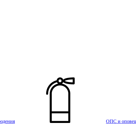
юдения
ОПС и опове