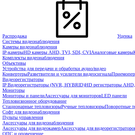
Распродажа
Уценка
Системы видеонаблюдения
Камеры видеонаблюдения
IP-камеры
HD камеры AHD, TVI, SDI, CVI
Аналоговые камеры
Комплекты видеонаблюдения
Объективы
Устройства для передачи и обработки аудио/видео
Конвертеры
Разветвители и усилители видеосигнала
Приемопер
Видеорегистраторы
IP Видеорегистраторы (NVR, HYBRID)
HD регистраторы AHD,
Мониторы
Мониторы и панели
Аксессуары для мониторов
LED панели
Тепловизионное оборудование
Стационарные тепловизоры
Ручные тепловизоры
Поворотные т
Софт для видеонаблюдения
Пульты управления
Аксессуары для видеонаблюдения
Аксессуары для видеокамер
Аксессуары для видеорегистраторо
ОПС и оповещение