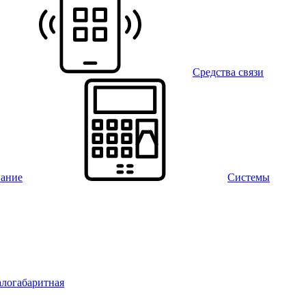
Средства связи
вание
Системы
алогабаритная