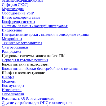
Замки
Доводчики
Кнопки
Софт для СКУД
Мультимедиа
Оборудование VoIP
Видео-конференц-связь
Конференц-системы
Системы "Клиент - кассир" (интеркомы)
Видеостены
Интерактивные доски , вывески и сенсорные экраны
Микрофоны
Техника малогабаритная
Снегоуборщики
Распродажа
Цифровые системы записи на базе ПК
Серверы и готовые решения
Блоки питания и аксессуары
Блоки питания
Блоки бесперебойного питания
Шкафы и комплектующие
Шкафы
Модемы
Коммутаторы
Извещатели
Оповещатели
Комплекты ОПС и оповещения
Другие устройства для ОПС и оповещения