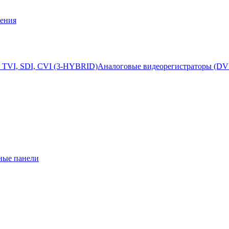
ения
 TVI, SDI, CVI (3-HYBRID)
Аналоговые видеорегистраторы (DV
ные панели