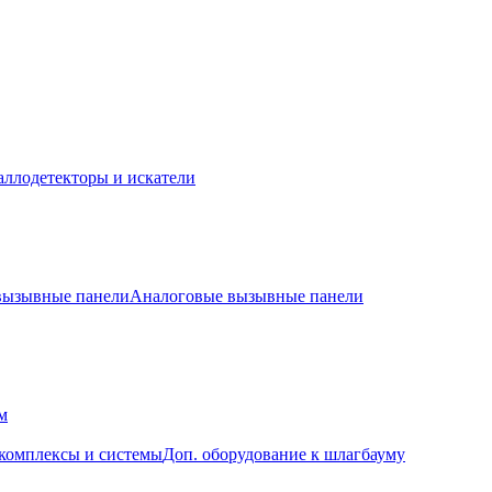
ллодетекторы и искатели
 вызывные панели
Аналоговые вызывные панели
м
комплексы и системы
Доп. оборудование к шлагбауму