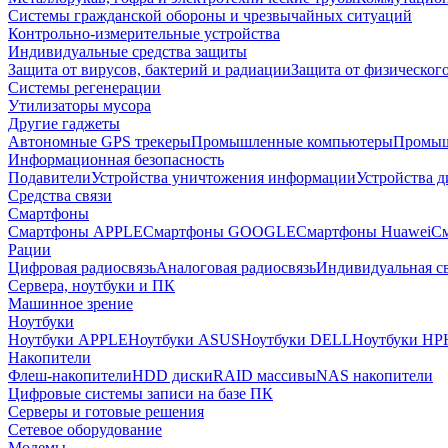
Системы гражданской обороны и чрезвычайных ситуаций
Контрольно-измерительные устройства
Индивидуальные средства защиты
Защита от вирусов, бактерий и радиации
Защита от физическог
Системы регенерации
Утилизаторы мусора
Другие гаджеты
Автономные GPS трекеры
Промышленные компьютеры
Промыш
Информационная безопасность
Подавители
Устройства уничтожения информации
Устройства 
Средства связи
Смартфоны
Смартфоны APPLE
Смартфоны GOOGLE
Смартфоны Huawei
См
Рации
Цифровая радиосвязь
Аналоговая радиосвязь
Индивидуальная св
Сервера, ноутбуки и ПК
Машинное зрение
Ноутбуки
Ноутбуки APPLE
Ноутбуки ASUS
Ноутбуки DELL
Ноутбуки HP
Накопители
Флеш-накопители
HDD диски
RAID массивы
NAS накопители
Цифровые системы записи на базе ПК
Серверы и готовые решения
Сетевое оборудование
Модемы