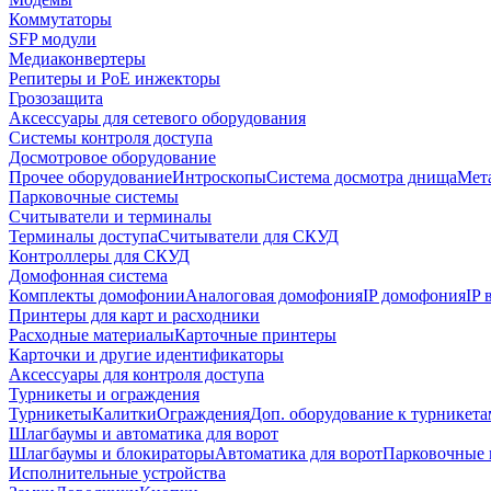
Коммутаторы
SFP модули
Медиаконвертеры
Репитеры и PoE инжекторы
Грозозащита
Аксессуары для сетевого оборудования
Системы контроля доступа
Досмотровое оборудование
Прочее оборудование
Интроскопы
Система досмотра днища
Мета
Парковочные системы
Считыватели и терминалы
Терминалы доступа
Считыватели для СКУД
Контроллеры для СКУД
Домофонная система
Комплекты домофонии
Аналоговая домофония
IP домофония
IP
Принтеры для карт и расходники
Расходные материалы
Карточные принтеры
Карточки и другие идентификаторы
Аксессуары для контроля доступа
Турникеты и ограждения
Турникеты
Калитки
Ограждения
Доп. оборудование к турникета
Шлагбаумы и автоматика для ворот
Шлагбаумы и блокираторы
Автоматика для ворот
Парковочные 
Исполнительные устройства