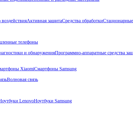
о воздействия
Активная защита
Средства обработки
Стационарные
ленные телефоны
диагностики и обнаружения
Программно-аппаратные средства за
артфоны Xiaomi
Смартфоны Samsung
язь
Волновая связь
Ноутбуки Lenovo
Ноутбуки Samsung