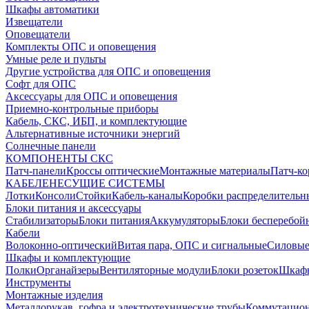
Шкафы автоматики
Извещатели
Оповещатели
Комплекты ОПС и оповещения
Умные реле и пульты
Другие устройства для ОПС и оповещения
Софт для ОПС
Аксессуары для ОПС и оповещения
Приемно-контрольные приборы
Кабель, СКС, ИБП, и комплектующие
Альтернативные источники энергий
Солнечные панели
КОМПОНЕНТЫ СКС
Патч-панели
Кроссы оптические
Монтажные материалы
Патч-к
КАБЕЛЕНЕСУЩИЕ СИСТЕМЫ
Лотки
Консоли
Стойки
Кабель-каналы
Коробки распределительн
Блоки питания и аксессуары
Стабилизаторы
Блоки питания
Аккумуляторы
Блоки бесперебой
Кабели
Волоконно-оптический
Витая пара, ОПС и сигнальные
Силовые
Шкафы и комплектующие
Полки
Органайзеры
Вентиляторные модули
Блоки розеток
Шкаф
Инструменты
Монтажные изделия
Металлорукав, гофра и электротехнические трубы
Коммутацион