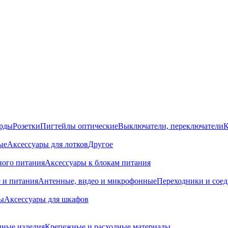
орды
Розетки
Пигтейлы оптические
Выключатели, переключатели
К
ые
Аксессуары для лотков
Другое
ного питания
Аксессуары к блокам питания
 и питания
Антенные, видео и микрофонные
Переходники и сое
ы
Аксессуары для шкафов
ные изделия
Крепежные и расходные материалы