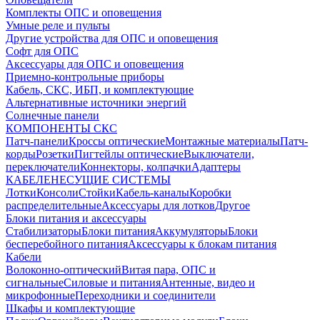
Комплекты ОПС и оповещения
Умные реле и пульты
Другие устройства для ОПС и оповещения
Софт для ОПС
Аксессуары для ОПС и оповещения
Приемно-контрольные приборы
Кабель, СКС, ИБП, и комплектующие
Альтернативные источники энергий
Солнечные панели
КОМПОНЕНТЫ СКС
Патч-панели
Кроссы оптические
Монтажные материалы
Патч-
корды
Розетки
Пигтейлы оптические
Выключатели,
переключатели
Коннекторы, колпачки
Адаптеры
КАБЕЛЕНЕСУЩИЕ СИСТЕМЫ
Лотки
Консоли
Стойки
Кабель-каналы
Коробки
распределительные
Аксессуары для лотков
Другое
Блоки питания и аксессуары
Стабилизаторы
Блоки питания
Аккумуляторы
Блоки
бесперебойного питания
Аксессуары к блокам питания
Кабели
Волоконно-оптический
Витая пара, ОПС и
сигнальные
Силовые и питания
Антенные, видео и
микрофонные
Переходники и соединители
Шкафы и комплектующие