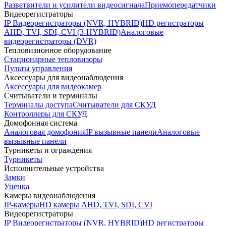
Разветвители и усилители видеосигнала
Приемопередатчики
Видеорегистраторы
IP Видеорегистраторы (NVR, HYBRID)
HD регистраторы
AHD, TVI, SDI, CVI (3-HYBRID)
Аналоговые
видеорегистраторы (DVR)
Тепловизионное оборудование
Стационарные тепловизоры
Пульты управления
Аксессуары для видеонаблюдения
Аксессуары для видеокамер
Считыватели и терминалы
Терминалы доступа
Считыватели для СКУД
Контроллеры для СКУД
Домофонная система
Аналоговая домофония
IP вызывные панели
Аналоговые
вызывные панели
Турникеты и ограждения
Турникеты
Исполнительные устройства
Замки
Уценка
Камеры видеонаблюдения
IP-камеры
HD камеры AHD, TVI, SDI, CVI
Видеорегистраторы
IP Видеорегистраторы (NVR, HYBRID)
HD регистраторы