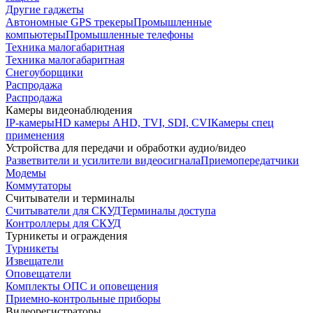
Другие гаджеты
Автономные GPS трекеры
Промышленные
компьютеры
Промышленные телефоны
Техника малогабаритная
Техника малогабаритная
Снегоуборщики
Распродажа
Распродажа
Камеры видеонаблюдения
IP-камеры
HD камеры AHD, TVI, SDI, CVI
Камеры спец
применения
Устройства для передачи и обработки аудио/видео
Разветвители и усилители видеосигнала
Приемопередатчики
Модемы
Коммутаторы
Считыватели и терминалы
Считыватели для СКУД
Терминалы доступа
Контроллеры для СКУД
Турникеты и ограждения
Турникеты
Извещатели
Оповещатели
Комплекты ОПС и оповещения
Приемно-контрольные приборы
Видеорегистраторы