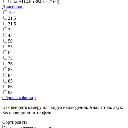
Ultra HD:4K (3840 × 2160)
Диагональ
10.1
21.5
31.5
32
43
50
55
65
75
76
83
84
85
86
98
Сброcить фильтр
Как выбрать камеру для видео наблюдения. Аналитика. Звук.
Беспроводной интерфейс
Сортировать: