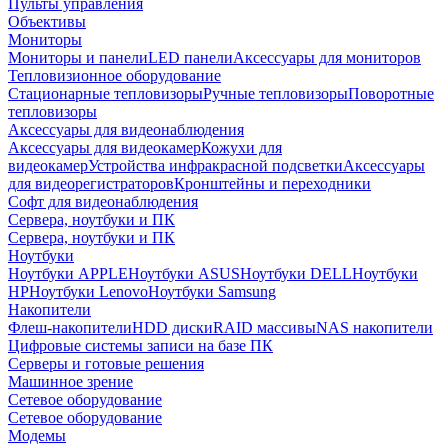
Пульты управления
Объективы
Мониторы
Мониторы и панели
LED панели
Аксессуары для мониторов
Тепловизионное оборудование
Стационарные тепловизоры
Ручные тепловизоры
Поворотные
тепловизоры
Аксессуары для видеонаблюдения
Аксессуары для видеокамер
Кожухи для
видеокамер
Устройства инфракрасной подсветки
Аксессуары
для видеорегистраторов
Кронштейны и переходники
Софт для видеонаблюдения
Сервера, ноутбуки и ПК
Сервера, ноутбуки и ПК
Ноутбуки
Ноутбуки APPLE
Ноутбуки ASUS
Ноутбуки DELL
Ноутбуки
HP
Ноутбуки Lenovo
Ноутбуки Samsung
Накопители
Флеш-накопители
HDD диски
RAID массивы
NAS накопители
Цифровые системы записи на базе ПК
Серверы и готовые решения
Машинное зрение
Сетевое оборудование
Сетевое оборудование
Модемы