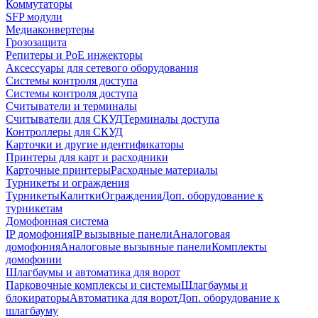
Коммутаторы
SFP модули
Медиаконвертеры
Грозозащита
Репитеры и PoE инжекторы
Аксессуары для сетевого оборудования
Системы контроля доступа
Системы контроля доступа
Считыватели и терминалы
Считыватели для СКУД
Терминалы доступа
Контроллеры для СКУД
Карточки и другие идентификаторы
Принтеры для карт и расходники
Карточные принтеры
Расходные материалы
Турникеты и ограждения
Турникеты
Калитки
Ограждения
Доп. оборудование к
турникетам
Домофонная система
IP домофония
IP вызывные панели
Аналоговая
домофония
Аналоговые вызывные панели
Комплекты
домофонии
Шлагбаумы и автоматика для ворот
Парковочные комплексы и системы
Шлагбаумы и
блокираторы
Автоматика для ворот
Доп. оборудование к
шлагбауму