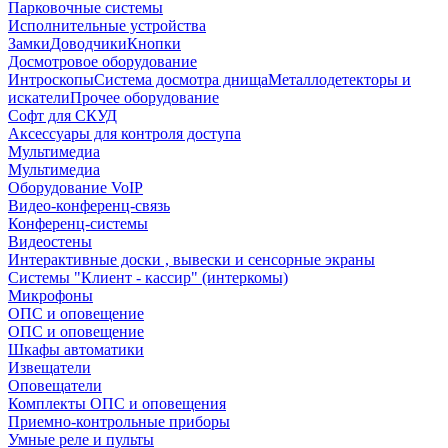
Парковочные системы
Исполнительные устройства
Замки
Доводчики
Кнопки
Досмотровое оборудование
Интроскопы
Система досмотра днища
Металлодетекторы и
искатели
Прочее оборудование
Софт для СКУД
Аксессуары для контроля доступа
Мультимедиа
Мультимедиа
Оборудование VoIP
Видео-конференц-связь
Конференц-системы
Видеостены
Интерактивные доски , вывески и сенсорные экраны
Системы "Клиент - кассир" (интеркомы)
Микрофоны
ОПС и оповещение
ОПС и оповещение
Шкафы автоматики
Извещатели
Оповещатели
Комплекты ОПС и оповещения
Приемно-контрольные приборы
Умные реле и пульты