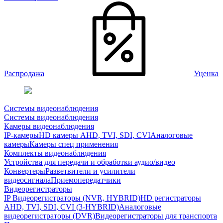
Распродажа
Уценка
Системы видеонаблюдения
Системы видеонаблюдения
Камеры видеонаблюдения
IP-камеры
HD камеры AHD, TVI, SDI, CVI
Аналоговые
камеры
Камеры спец применения
Комплекты видеонаблюдения
Устройства для передачи и обработки аудио/видео
Конвертеры
Разветвители и усилители
видеосигнала
Приемопередатчики
Видеорегистраторы
IP Видеорегистраторы (NVR, HYBRID)
HD регистраторы
AHD, TVI, SDI, CVI (3-HYBRID)
Аналоговые
видеорегистраторы (DVR)
Видеорегистраторы для транспорта