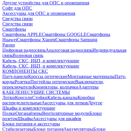
Другие устройства для ОПС и оповещения
Софт для ОПС
Аксессуары для ОПС и оповещения
Средства связи
Средства связи
Смартфоны
Смартфоны APPLE
Смартфоны GOOGLE
Смартфоны
Huawei
Смартфоны Xiaomi
Смартфоны Samsung
Рации
Цифровая радиосвязь
Аналоговая радиосвязь
Индивидуальная
связь
Волновая связь
Кабель, СКС, ИБП, и комплектующие
Кабель, СКС, ИБП, и комплектующие
КОМПОНЕНТЫ СКС
Патч-панели
Кроссы оптические
Монтажные материалы
Патч-
корды
Розетки
Пигтейлы оптические
Выключатели,
переключатели
Коннекторы, колпачки
Адаптеры
КАБЕЛЕНЕСУЩИЕ СИСТЕМЫ
Лотки
Консоли
Стойки
Кабель-каналы
Коробки
распределительные
Аксессуары для лотков
Другое
Шкафы и комплектующие
Полки
Органайзеры
Вентиляторные модули
Блоки
розеток
Шкафы
Аксессуары для шкафов
Блоки питания и аксессуары
Стабилизаторы
Блоки питания
Аккумуляторы
Блоки