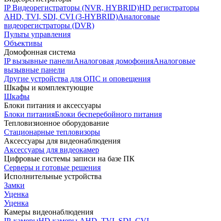
IP Видеорегистраторы (NVR, HYBRID)
HD регистраторы
AHD, TVI, SDI, CVI (3-HYBRID)
Аналоговые
видеорегистраторы (DVR)
Пульты управления
Объективы
Домофонная система
IP вызывные панели
Аналоговая домофония
Аналоговые
вызывные панели
Другие устройства для ОПС и оповещения
Шкафы и комплектующие
Шкафы
Блоки питания и аксессуары
Блоки питания
Блоки бесперебойного питания
Тепловизионное оборудование
Стационарные тепловизоры
Аксессуары для видеонаблюдения
Аксессуары для видеокамер
Цифровые системы записи на базе ПК
Серверы и готовые решения
Исполнительные устройства
Замки
Уценка
Уценка
Камеры видеонаблюдения
IP-камеры
HD камеры AHD, TVI, SDI, CVI