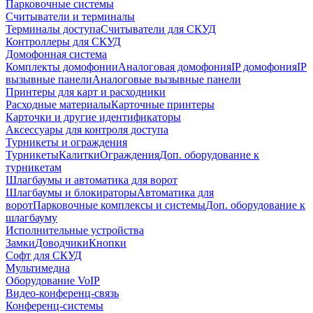
Парковочные системы
Считыватели и терминалы
Терминалы доступа
Считыватели для СКУД
Контроллеры для СКУД
Домофонная система
Комплекты домофонии
Аналоговая домофония
IP домофония
IP
вызывные панели
Аналоговые вызывные панели
Принтеры для карт и расходники
Расходные материалы
Карточные принтеры
Карточки и другие идентификаторы
Аксессуары для контроля доступа
Турникеты и ограждения
Турникеты
Калитки
Ограждения
Доп. оборудование к
турникетам
Шлагбаумы и автоматика для ворот
Шлагбаумы и блокираторы
Автоматика для
ворот
Парковочные комплексы и системы
Доп. оборудование к
шлагбауму
Исполнительные устройства
Замки
Доводчики
Кнопки
Софт для СКУД
Мультимедиа
Оборудование VoIP
Видео-конференц-связь
Конференц-системы