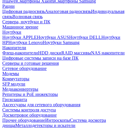
Huawei
Смартфоны Xiaomi
Смартфоны Samsung
Рации
Цифровая радиосвязь
Аналоговая радиосвязь
Индивидуальная
связь
Волновая связь
Сервера, ноутбуки и ПК
Машинное зрение
Ноутбуки
Ноутбуки APPLE
Ноутбуки ASUS
Ноутбуки DELL
Ноутбуки
HP
Ноутбуки Lenovo
Ноутбуки Samsung
Накопители
Флеш-накопители
HDD диски
RAID массивы
NAS накопители
Цифровые системы записи на базе ПК
Серверы и готовые решения
Сетевое оборудование
Модемы
Коммутаторы
SFP модули
Медиаконвертеры
Репитеры и PoE инжекторы
Грозозащита
Аксессуары для сетевого оборудования
Системы контроля доступа
Досмотровое оборудование
Прочее оборудование
Интроскопы
Система досмотра
днища
Металлодетекторы и искатели