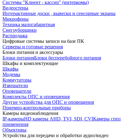
Системы "Клиент - кассир" (интеркомы)
Видеостены
Интерактивные доски , вывески и сенсорные экраны
Микрофоны
Техника малогабаритная
Снегоуборщики
Распродажа
Цифровые системы записи на базе ПК
Серверы и готовые решения
Блоки питания и аксессуары
Блоки питания
Блоки бесперебойного питания
Шкафы и комплектующие
Шкафы
Модемы
Коммутаторы
Извещатели
Оповещатели
Комплекты ОПС и оповещения
Другие устройства для ОПС и оповещения
Приемно-контрольные приборы
Камеры видеонаблюдения
IP-камеры
HD камеры AHD, TVI, SDI, CVI
Камеры спец
применения
Объективы
Устройства для передачи и обработки аудио/видео