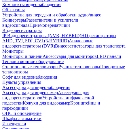
Комплекты видеонаблюдения
Объективы
Устройства для передачи и обработки аудио/видео
Конвертеры
Разветвители и усилители
видеосигнала
Приемопередатчики
Видеорегистраторы
IP Видеорегистраторы (NVR, HYBRID)
HD регистраторы
AHD, TVI, SDI, CVI (3-HYBRID)
Аналоговые
видеорегистраторы (DVR)
Видеорегистраторы для транспорта
Мониторы
Мониторы и панели
Аксессуары для мониторов
LED панели
Тепловизионное оборудование
Стационарные тепловизоры
Ручные тепловизоры
Поворотные
тепловизоры
Софт для видеонаблюдения
Пульты управления
Аксессуары для видеонаблюдения
Аксессуары для видеокамер
Аксессуары для
видеорегистраторов
Устройства инфракрасной
подсветки
Кожухи для видеокамер
Кронштейны и
переходники
ОПС и оповещение
Шкафы автоматики
Извещатели
Оповещатели