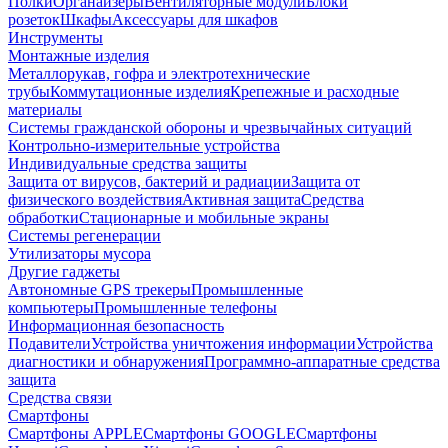
Полки
Органайзеры
Вентиляторные модули
Блоки
розеток
Шкафы
Аксессуары для шкафов
Инструменты
Монтажные изделия
Металлорукав, гофра и электротехнические
трубы
Коммутационные изделия
Крепежные и расходные
материалы
Системы гражданской обороны и чрезвычайных ситуаций
Контрольно-измерительные устройства
Индивидуальные средства защиты
Защита от вирусов, бактерий и радиации
Защита от
физического воздействия
Активная защита
Средства
обработки
Стационарные и мобильные экраны
Системы регенерации
Утилизаторы мусора
Другие гаджеты
Автономные GPS трекеры
Промышленные
компьютеры
Промышленные телефоны
Информационная безопасность
Подавители
Устройства уничтожения информации
Устройства
диагностики и обнаружения
Программно-аппаратные средства
защита
Средства связи
Смартфоны
Смартфоны APPLE
Смартфоны GOOGLE
Смартфоны