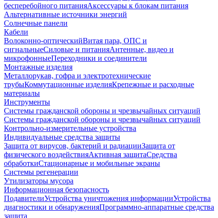
бесперебойного питания
Аксессуары к блокам питания
Альтернативные источники энергий
Солнечные панели
Кабели
Волоконно-оптический
Витая пара, ОПС и
сигнальные
Силовые и питания
Антенные, видео и
микрофонные
Переходники и соединители
Монтажные изделия
Металлорукав, гофра и электротехнические
трубы
Коммутационные изделия
Крепежные и расходные
материалы
Инструменты
Системы гражданской обороны и чрезвычайных ситуаций
Системы гражданской обороны и чрезвычайных ситуаций
Контрольно-измерительные устройства
Индивидуальные средства защиты
Защита от вирусов, бактерий и радиации
Защита от
физического воздействия
Активная защита
Средства
обработки
Стационарные и мобильные экраны
Системы регенерации
Утилизаторы мусора
Информационная безопасность
Подавители
Устройства уничтожения информации
Устройства
диагностики и обнаружения
Программно-аппаратные средства
защита