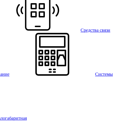
Средства связи
вание
Системы
алогабаритная