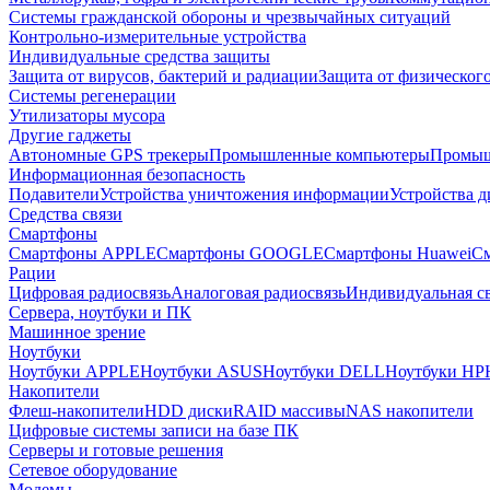
Системы гражданской обороны и чрезвычайных ситуаций
Контрольно-измерительные устройства
Индивидуальные средства защиты
Защита от вирусов, бактерий и радиации
Защита от физическог
Системы регенерации
Утилизаторы мусора
Другие гаджеты
Автономные GPS трекеры
Промышленные компьютеры
Промыш
Информационная безопасность
Подавители
Устройства уничтожения информации
Устройства 
Средства связи
Смартфоны
Смартфоны APPLE
Смартфоны GOOGLE
Смартфоны Huawei
См
Рации
Цифровая радиосвязь
Аналоговая радиосвязь
Индивидуальная св
Сервера, ноутбуки и ПК
Машинное зрение
Ноутбуки
Ноутбуки APPLE
Ноутбуки ASUS
Ноутбуки DELL
Ноутбуки HP
Накопители
Флеш-накопители
HDD диски
RAID массивы
NAS накопители
Цифровые системы записи на базе ПК
Серверы и готовые решения
Сетевое оборудование
Модемы