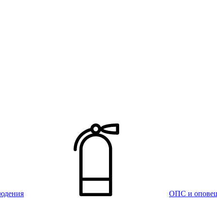
юдения
ОПС и опове