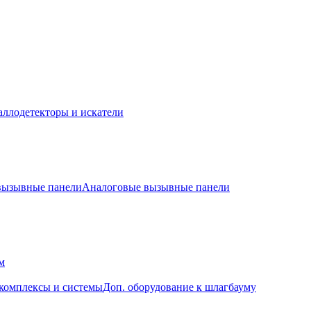
ллодетекторы и искатели
 вызывные панели
Аналоговые вызывные панели
м
комплексы и системы
Доп. оборудование к шлагбауму