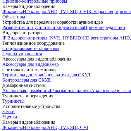
Приемно-контрольные приборы
Камеры видеонаблюдения
IP-камеры
HD камеры AHD, TVI, SDI, CVI
Камеры спец примен
Объективы
Устройства для передачи и обработки аудио/видео
Разветвители и усилители видеосигнала
Приемопередатчики
Видеорегистраторы
IP Видеорегистраторы (NVR, HYBRID)
HD регистраторы AHD,
Тепловизионное оборудование
Стационарные тепловизоры
Пульты управления
Аксессуары для видеонаблюдения
Аксессуары для видеокамер
Считыватели и терминалы
Терминалы доступа
Считыватели для СКУД
Контроллеры для СКУД
Домофонная система
Аналоговая домофония
IP вызывные панели
Аналоговые вызыв
Турникеты и ограждения
Турникеты
Исполнительные устройства
Замки
Уценка
Камеры видеонаблюдения
IP-камеры
HD камеры AHD, TVI, SDI, CVI