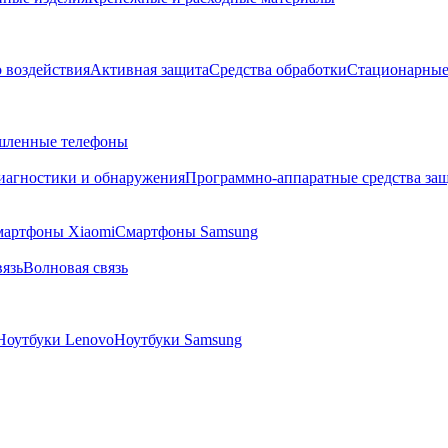
о воздействия
Активная защита
Средства обработки
Стационарные
ленные телефоны
диагностики и обнаружения
Программно-аппаратные средства за
артфоны Xiaomi
Смартфоны Samsung
язь
Волновая связь
Ноутбуки Lenovo
Ноутбуки Samsung