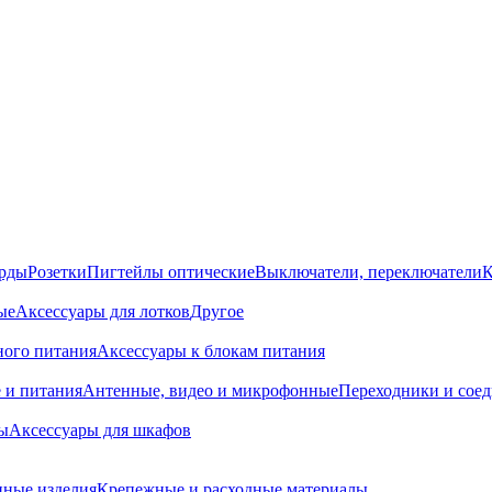
орды
Розетки
Пигтейлы оптические
Выключатели, переключатели
К
ые
Аксессуары для лотков
Другое
ного питания
Аксессуары к блокам питания
 и питания
Антенные, видео и микрофонные
Переходники и сое
ы
Аксессуары для шкафов
ные изделия
Крепежные и расходные материалы