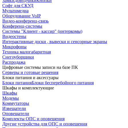
Замки
Доводчики
Кнопки
Софт для СКУД
Мультимедиа
Оборудование VoIP
Видео-конференц-связь
Конференц-системы
Системы "Клиент - кассир" (интеркомы)
Видеостены
Интерактивные доски , вывески и сенсорные экраны
Микрофоны
Техника малогабаритная
Снегоуборщики
Распродажа
Цифровые системы записи на базе ПК
Серверы и готовые решения
Блоки питания и аксессуары
Блоки питания
Блоки бесперебойного питания
Шкафы и комплектующие
Шкафы
Модемы
Коммутаторы
Извещатели
Оповещатели
Комплекты ОПС и оповещения
Другие устройства для ОПС и оповещения