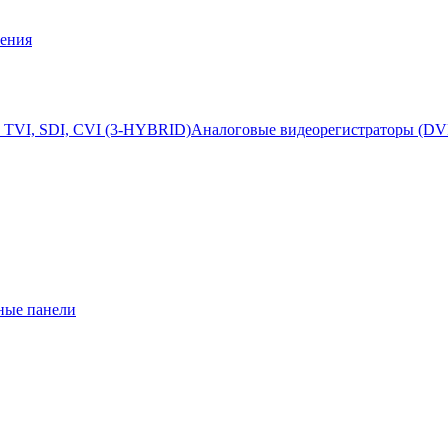
ения
 TVI, SDI, CVI (3-HYBRID)
Аналоговые видеорегистраторы (DV
ные панели