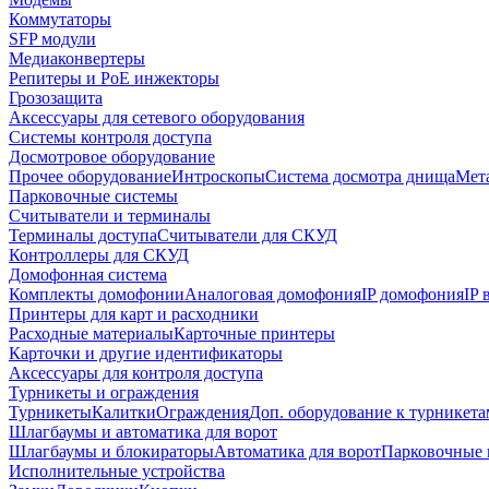
Коммутаторы
SFP модули
Медиаконвертеры
Репитеры и PoE инжекторы
Грозозащита
Аксессуары для сетевого оборудования
Системы контроля доступа
Досмотровое оборудование
Прочее оборудование
Интроскопы
Система досмотра днища
Мета
Парковочные системы
Считыватели и терминалы
Терминалы доступа
Считыватели для СКУД
Контроллеры для СКУД
Домофонная система
Комплекты домофонии
Аналоговая домофония
IP домофония
IP
Принтеры для карт и расходники
Расходные материалы
Карточные принтеры
Карточки и другие идентификаторы
Аксессуары для контроля доступа
Турникеты и ограждения
Турникеты
Калитки
Ограждения
Доп. оборудование к турникета
Шлагбаумы и автоматика для ворот
Шлагбаумы и блокираторы
Автоматика для ворот
Парковочные 
Исполнительные устройства