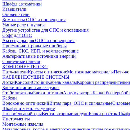
Шкафы автоматики
Извещатели
Оповещатели
Комплекты ОПС и оповещения
Умные реле и пульты
Другие устройства для ОПС и оповещения
Софт для ОПС
Аксессуары для ОПС и оповещения
Приемно-контрольные приборы
Кабель, СКС, ИБП, и комплектующие
Альтернативные источники энергий
Солнечные панели
КОМПОНЕНТЫ СКС
Патч-панели
Кроссы оптические
Монтажные материалы
Патч-к
КАБЕЛЕНЕСУЩИЕ СИСТЕМЫ
Лотки
Консоли
Стойки
Кабель-каналы
Коробки распределительн
Блоки питания и аксессуары
Стабилизаторы
Блоки питания
Аккумуляторы
Блоки бесперебой
Кабели
Волоконно-оптический
Витая пара, ОПС и сигнальные
Силовые
Шкафы и комплектующие
Полки
Органайзеры
Вентиляторные модули
Блоки розеток
Шкаф
Инструменты
Монтажные изделия
Металлорукав, гофра и электротехнические трубы
Коммутацион