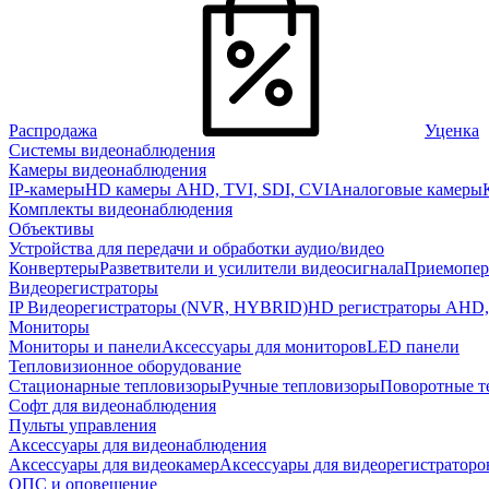
Распродажа
Уценка
Системы видеонаблюдения
Камеры видеонаблюдения
IP-камеры
HD камеры AHD, TVI, SDI, CVI
Аналоговые камеры
Комплекты видеонаблюдения
Объективы
Устройства для передачи и обработки аудио/видео
Конвертеры
Разветвители и усилители видеосигнала
Приемопер
Видеорегистраторы
IP Видеорегистраторы (NVR, HYBRID)
HD регистраторы AHD,
Мониторы
Мониторы и панели
Аксессуары для мониторов
LED панели
Тепловизионное оборудование
Стационарные тепловизоры
Ручные тепловизоры
Поворотные т
Софт для видеонаблюдения
Пульты управления
Аксессуары для видеонаблюдения
Аксессуары для видеокамер
Аксессуары для видеорегистраторо
ОПС и оповещение