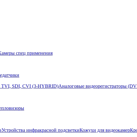
Камеры спец применения
едатчики
 TVI, SDI, CVI (3-HYBRID)
Аналоговые видеорегистраторы (DV
епловизоры
в
Устройства инфракрасной подсветки
Кожухи для видеокамер
Кр