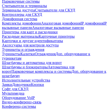
Парковочные системы
Считыватели и терминалы
Терминалы доступа
Считыватели для СКУД
Контроллеры для СКУД
Домофонная система
Комплекты домофонии
Аналоговая домофония
IP домофония
IP
вызывные панели
Аналоговые вызывные панели
Принтеры для карт и расходники
Расходные материалы
Карточные принтеры
Карточки и другие идентификаторы
Аксессуары для контроля доступа
Турникеты и ограждения
Турникеты
Калитки
Ограждения
Доп. оборудование к
турникетам
Шлагбаумы и автоматика для ворот
Шлагбаумы и блокираторы
Автоматика для
ворот
Парковочные комплексы и системы
Доп. оборудование к
шлагбауму
Исполнительные устройства
Замки
Доводчики
Кнопки
Софт для СКУД
Мультимедиа
Оборудование VoIP
Видео-конференц-связь
Конференц-системы