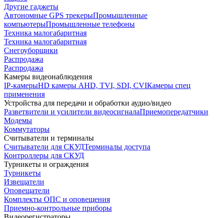
Другие гаджеты
Автономные GPS трекеры
Промышленные
компьютеры
Промышленные телефоны
Техника малогабаритная
Техника малогабаритная
Снегоуборщики
Распродажа
Распродажа
Камеры видеонаблюдения
IP-камеры
HD камеры AHD, TVI, SDI, CVI
Камеры спец
применения
Устройства для передачи и обработки аудио/видео
Разветвители и усилители видеосигнала
Приемопередатчики
Модемы
Коммутаторы
Считыватели и терминалы
Считыватели для СКУД
Терминалы доступа
Контроллеры для СКУД
Турникеты и ограждения
Турникеты
Извещатели
Оповещатели
Комплекты ОПС и оповещения
Приемно-контрольные приборы
Видеорегистраторы