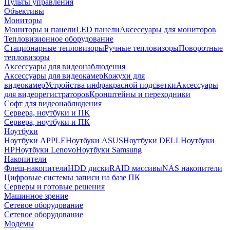
Пульты управления
Объективы
Мониторы
Мониторы и панели
LED панели
Аксессуары для мониторов
Тепловизионное оборудование
Стационарные тепловизоры
Ручные тепловизоры
Поворотные
тепловизоры
Аксессуары для видеонаблюдения
Аксессуары для видеокамер
Кожухи для
видеокамер
Устройства инфракрасной подсветки
Аксессуары
для видеорегистраторов
Кронштейны и переходники
Софт для видеонаблюдения
Сервера, ноутбуки и ПК
Сервера, ноутбуки и ПК
Ноутбуки
Ноутбуки APPLE
Ноутбуки ASUS
Ноутбуки DELL
Ноутбуки
HP
Ноутбуки Lenovo
Ноутбуки Samsung
Накопители
Флеш-накопители
HDD диски
RAID массивы
NAS накопители
Цифровые системы записи на базе ПК
Серверы и готовые решения
Машинное зрение
Сетевое оборудование
Сетевое оборудование
Модемы