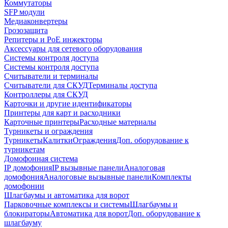
Коммутаторы
SFP модули
Медиаконвертеры
Грозозащита
Репитеры и PoE инжекторы
Аксессуары для сетевого оборудования
Системы контроля доступа
Системы контроля доступа
Считыватели и терминалы
Считыватели для СКУД
Терминалы доступа
Контроллеры для СКУД
Карточки и другие идентификаторы
Принтеры для карт и расходники
Карточные принтеры
Расходные материалы
Турникеты и ограждения
Турникеты
Калитки
Ограждения
Доп. оборудование к
турникетам
Домофонная система
IP домофония
IP вызывные панели
Аналоговая
домофония
Аналоговые вызывные панели
Комплекты
домофонии
Шлагбаумы и автоматика для ворот
Парковочные комплексы и системы
Шлагбаумы и
блокираторы
Автоматика для ворот
Доп. оборудование к
шлагбауму