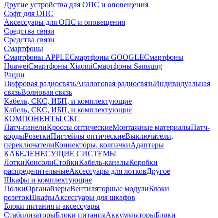
Другие устройства для ОПС и оповещения
Софт для ОПС
Аксессуары для ОПС и оповещения
Средства связи
Средства связи
Смартфоны
Смартфоны APPLE
Смартфоны GOOGLE
Смартфоны
Huawei
Смартфоны Xiaomi
Смартфоны Samsung
Рации
Цифровая радиосвязь
Аналоговая радиосвязь
Индивидуальная
связь
Волновая связь
Кабель, СКС, ИБП, и комплектующие
Кабель, СКС, ИБП, и комплектующие
КОМПОНЕНТЫ СКС
Патч-панели
Кроссы оптические
Монтажные материалы
Патч-
корды
Розетки
Пигтейлы оптические
Выключатели,
переключатели
Коннекторы, колпачки
Адаптеры
КАБЕЛЕНЕСУЩИЕ СИСТЕМЫ
Лотки
Консоли
Стойки
Кабель-каналы
Коробки
распределительные
Аксессуары для лотков
Другое
Шкафы и комплектующие
Полки
Органайзеры
Вентиляторные модули
Блоки
розеток
Шкафы
Аксессуары для шкафов
Блоки питания и аксессуары
Стабилизаторы
Блоки питания
Аккумуляторы
Блоки