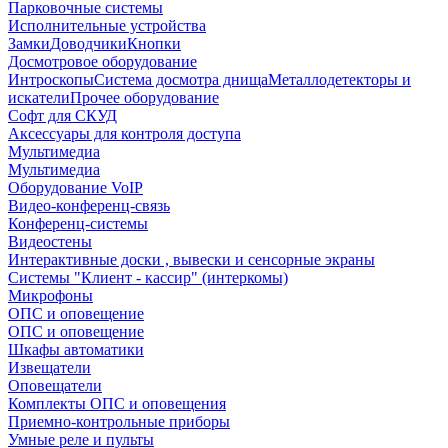
Парковочные системы
Исполнительные устройства
Замки
Доводчики
Кнопки
Досмотровое оборудование
Интроскопы
Система досмотра днища
Металлодетекторы и
искатели
Прочее оборудование
Софт для СКУД
Аксессуары для контроля доступа
Мультимедиа
Мультимедиа
Оборудование VoIP
Видео-конференц-связь
Конференц-системы
Видеостены
Интерактивные доски , вывески и сенсорные экраны
Системы "Клиент - кассир" (интеркомы)
Микрофоны
ОПС и оповещение
ОПС и оповещение
Шкафы автоматики
Извещатели
Оповещатели
Комплекты ОПС и оповещения
Приемно-контрольные приборы
Умные реле и пульты