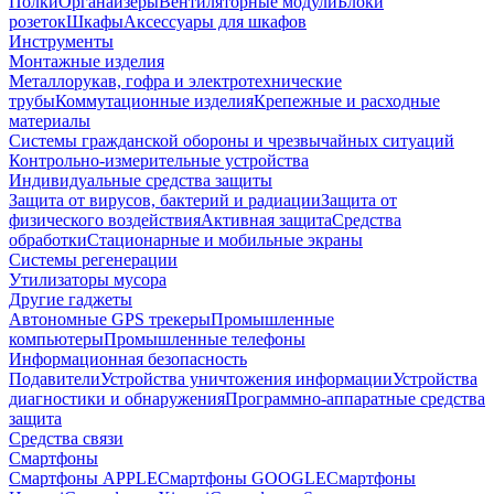
Полки
Органайзеры
Вентиляторные модули
Блоки
розеток
Шкафы
Аксессуары для шкафов
Инструменты
Монтажные изделия
Металлорукав, гофра и электротехнические
трубы
Коммутационные изделия
Крепежные и расходные
материалы
Системы гражданской обороны и чрезвычайных ситуаций
Контрольно-измерительные устройства
Индивидуальные средства защиты
Защита от вирусов, бактерий и радиации
Защита от
физического воздействия
Активная защита
Средства
обработки
Стационарные и мобильные экраны
Системы регенерации
Утилизаторы мусора
Другие гаджеты
Автономные GPS трекеры
Промышленные
компьютеры
Промышленные телефоны
Информационная безопасность
Подавители
Устройства уничтожения информации
Устройства
диагностики и обнаружения
Программно-аппаратные средства
защита
Средства связи
Смартфоны
Смартфоны APPLE
Смартфоны GOOGLE
Смартфоны