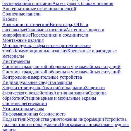
бесперебойного питания
Аксессуары к блокам питания
Альтернативные источники энергий
Солнечные панели
Кабели
Волоконно-оптический
Витая пара, ОПС и
сигнальные
Силовые и питания
Антенные, видео и
микрофонные
Переходники и соединители
Монтажные изделия
Металлорукав, гофра и электротехнические
трубы
Коммутационные изделия
Крепежные и расходные
материалы
Инструменты
Системы гражданской обороны и чрезвычайных ситуаций
Системы гражданской обороны и чрезвычайных ситуаций
Контрольно-измерительные устройства
Индивидуальные средства защиты
Защита от вирусов, бактерий и радиации
Защита от
физического воздействия
Активная защита
Средства
обработки
Стационарные и мобильные экраны
Системы регенерации
Утилизаторы мусора
Информационная безопасность
Подавители
Устройства уничтожения информации
Устройства
диагностики и обнаружения
Программно-аппаратные средства
защита