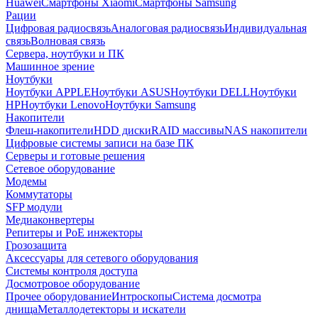
Huawei
Смартфоны Xiaomi
Смартфоны Samsung
Рации
Цифровая радиосвязь
Аналоговая радиосвязь
Индивидуальная
связь
Волновая связь
Сервера, ноутбуки и ПК
Машинное зрение
Ноутбуки
Ноутбуки APPLE
Ноутбуки ASUS
Ноутбуки DELL
Ноутбуки
HP
Ноутбуки Lenovo
Ноутбуки Samsung
Накопители
Флеш-накопители
HDD диски
RAID массивы
NAS накопители
Цифровые системы записи на базе ПК
Серверы и готовые решения
Сетевое оборудование
Модемы
Коммутаторы
SFP модули
Медиаконвертеры
Репитеры и PoE инжекторы
Грозозащита
Аксессуары для сетевого оборудования
Системы контроля доступа
Досмотровое оборудование
Прочее оборудование
Интроскопы
Система досмотра
днища
Металлодетекторы и искатели