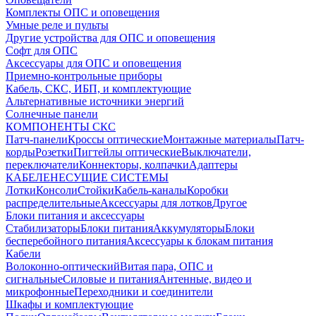
Комплекты ОПС и оповещения
Умные реле и пульты
Другие устройства для ОПС и оповещения
Софт для ОПС
Аксессуары для ОПС и оповещения
Приемно-контрольные приборы
Кабель, СКС, ИБП, и комплектующие
Альтернативные источники энергий
Солнечные панели
КОМПОНЕНТЫ СКС
Патч-панели
Кроссы оптические
Монтажные материалы
Патч-
корды
Розетки
Пигтейлы оптические
Выключатели,
переключатели
Коннекторы, колпачки
Адаптеры
КАБЕЛЕНЕСУЩИЕ СИСТЕМЫ
Лотки
Консоли
Стойки
Кабель-каналы
Коробки
распределительные
Аксессуары для лотков
Другое
Блоки питания и аксессуары
Стабилизаторы
Блоки питания
Аккумуляторы
Блоки
бесперебойного питания
Аксессуары к блокам питания
Кабели
Волоконно-оптический
Витая пара, ОПС и
сигнальные
Силовые и питания
Антенные, видео и
микрофонные
Переходники и соединители
Шкафы и комплектующие