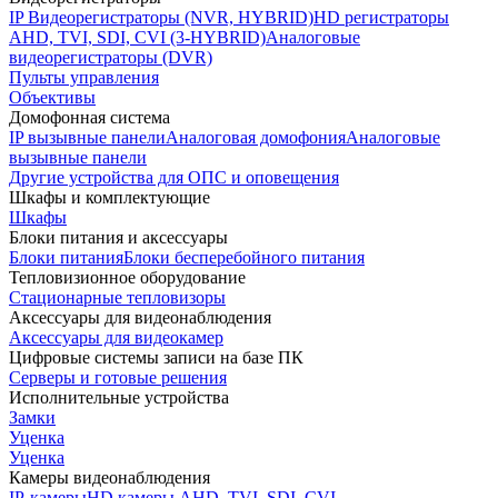
IP Видеорегистраторы (NVR, HYBRID)
HD регистраторы
AHD, TVI, SDI, CVI (3-HYBRID)
Аналоговые
видеорегистраторы (DVR)
Пульты управления
Объективы
Домофонная система
IP вызывные панели
Аналоговая домофония
Аналоговые
вызывные панели
Другие устройства для ОПС и оповещения
Шкафы и комплектующие
Шкафы
Блоки питания и аксессуары
Блоки питания
Блоки бесперебойного питания
Тепловизионное оборудование
Стационарные тепловизоры
Аксессуары для видеонаблюдения
Аксессуары для видеокамер
Цифровые системы записи на базе ПК
Серверы и готовые решения
Исполнительные устройства
Замки
Уценка
Уценка
Камеры видеонаблюдения
IP-камеры
HD камеры AHD, TVI, SDI, CVI