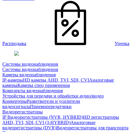
Распродажа
Уценка
Системы видеонаблюдения
Системы видеонаблюдения
Камеры видеонаблюдения
IP-камеры
HD камеры AHD, TVI, SDI, CVI
Аналоговые
камеры
Камеры спец применения
Комплекты видеонаблюдения
Устройства для передачи и обработки аудио/видео
Конвертеры
Разветвители и усилители
видеосигнала
Приемопередатчики
Видеорегистраторы
IP Видеорегистраторы (NVR, HYBRID)
HD регистраторы
AHD, TVI, SDI, CVI (3-HYBRID)
Аналоговые
видеорегистраторы (DVR)
Видеорегистраторы для транспорта