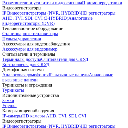
Разветвители и усилители видеосигнала
Приемопередатчики
Видеорегистраторы
IP Видеорегистраторы (NVR, HYBRID)
HD регистраторы
AHD, TVI, SDI, CVI (3-HYBRID)
Аналоговые
видеорегистраторы (DVR)
Тепловизионное оборудование
Стационарные тепловизоры
Пульты управления
Аксессуары для видеонаблюдения
Аксессуары для видеокамер
Считыватели и терминалы
Терминалы доступа
Считыватели для СКУД
Контроллеры для СКУД
Домофонная система
Аналоговая домофония
IP вызывные панели
Аналоговые
вызывные панели
Турникеты и ограждения
Турникеты
Исполнительные устройства
Замки
Уценка
Камеры видеонаблюдения
IP-камеры
HD камеры AHD, TVI, SDI, CVI
Видеорегистраторы
IP Видеорегистраторы (NVR, HYBRID)
HD регистраторы