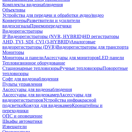
Комплекты видеонаблюдения
Объективы
Устройства для передачи и обработки аудио/видео
Конвертеры
Разветвители и усилители
видеосигнала
Приемопередатчики
Видеорегистраторы
IP Видеорегистраторы (NVR, HYBRID)
HD регистраторы
AHD, TVI, SDI, CVI (3-HYBRID)
Аналоговые
видеорегистраторы (DVR)
Видеорегистраторы для транспорта
Мониторы
Мониторы и панели
Аксессуары для мониторов
LED панели
Тепловизионное оборудование
Стационарные тепловизоры
Ручные тепловизоры
Поворотные
тепловизоры
Софт для видеонаблюдения
Пульты управления
Аксессуары для видеонаблюдения
Аксессуары для видеокамер
Аксессуары для
видеорегистраторов
Устройства инфракрасной
подсветки
Кожухи для видеокамер
Кронштейны и
переходники
ОПС и оповещение
Шкафы автоматики
Извещатели
Оповещатели