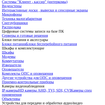
Системы "Клиент - кассир" (интеркомы)
Видеостены
Интерактивные доски , вывески и сенсорные экраны
Микрофоны
Техника малогабаритная
Снегоуборщики
Распродажа
Цифровые системы записи на базе ПК
Серверы и готовые решения
Блоки питания и аксессуары
Блоки питания
Блоки бесперебойного питания
Шкафы и комплектующие
Шкафы
Модемы
Коммутаторы
Извещатели
Оповещатели
Комплекты ОПС и оповещения
Другие устройства для ОПС и оповещения
Приемно-контрольные приборы
Камеры видеонаблюдения
IP-камеры
HD камеры AHD, TVI, SDI, CVI
Камеры спец
применения
Объективы
Устройства для передачи и обработки аудио/видео