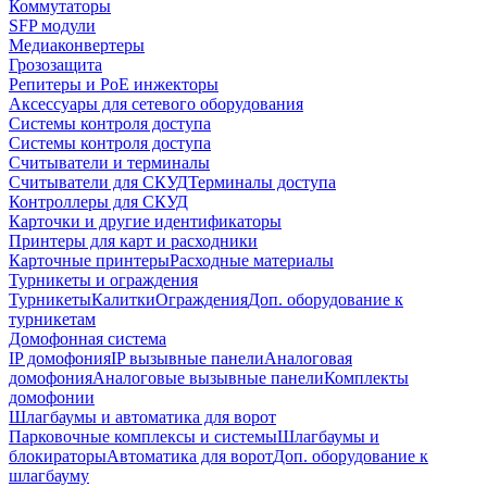
Коммутаторы
SFP модули
Медиаконвертеры
Грозозащита
Репитеры и PoE инжекторы
Аксессуары для сетевого оборудования
Системы контроля доступа
Системы контроля доступа
Считыватели и терминалы
Считыватели для СКУД
Терминалы доступа
Контроллеры для СКУД
Карточки и другие идентификаторы
Принтеры для карт и расходники
Карточные принтеры
Расходные материалы
Турникеты и ограждения
Турникеты
Калитки
Ограждения
Доп. оборудование к
турникетам
Домофонная система
IP домофония
IP вызывные панели
Аналоговая
домофония
Аналоговые вызывные панели
Комплекты
домофонии
Шлагбаумы и автоматика для ворот
Парковочные комплексы и системы
Шлагбаумы и
блокираторы
Автоматика для ворот
Доп. оборудование к
шлагбауму