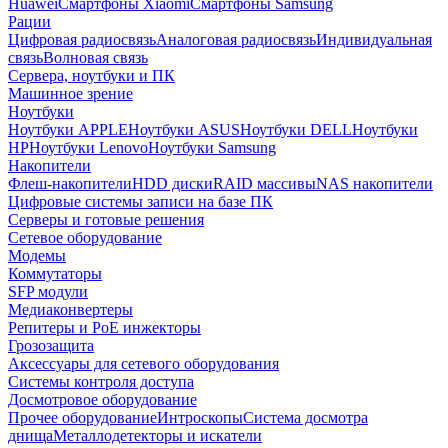
Huawei
Смартфоны Xiaomi
Смартфоны Samsung
Рации
Цифровая радиосвязь
Аналоговая радиосвязь
Индивидуальная
связь
Волновая связь
Сервера, ноутбуки и ПК
Машинное зрение
Ноутбуки
Ноутбуки APPLE
Ноутбуки ASUS
Ноутбуки DELL
Ноутбуки
HP
Ноутбуки Lenovo
Ноутбуки Samsung
Накопители
Флеш-накопители
HDD диски
RAID массивы
NAS накопители
Цифровые системы записи на базе ПК
Серверы и готовые решения
Сетевое оборудование
Модемы
Коммутаторы
SFP модули
Медиаконвертеры
Репитеры и PoE инжекторы
Грозозащита
Аксессуары для сетевого оборудования
Системы контроля доступа
Досмотровое оборудование
Прочее оборудование
Интроскопы
Система досмотра
днища
Металлодетекторы и искатели