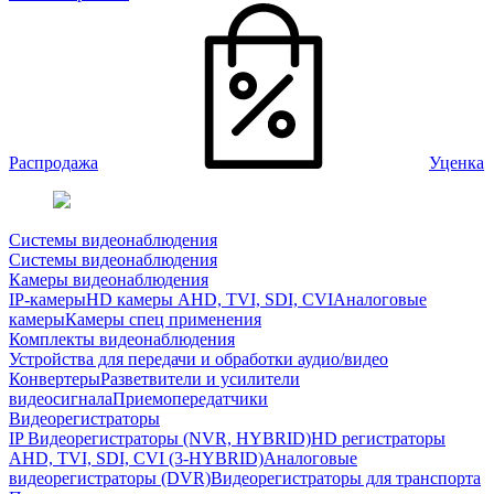
Распродажа
Уценка
Системы видеонаблюдения
Системы видеонаблюдения
Камеры видеонаблюдения
IP-камеры
HD камеры AHD, TVI, SDI, CVI
Аналоговые
камеры
Камеры спец применения
Комплекты видеонаблюдения
Устройства для передачи и обработки аудио/видео
Конвертеры
Разветвители и усилители
видеосигнала
Приемопередатчики
Видеорегистраторы
IP Видеорегистраторы (NVR, HYBRID)
HD регистраторы
AHD, TVI, SDI, CVI (3-HYBRID)
Аналоговые
видеорегистраторы (DVR)
Видеорегистраторы для транспорта