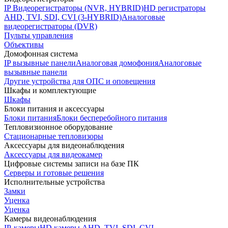
IP Видеорегистраторы (NVR, HYBRID)
HD регистраторы
AHD, TVI, SDI, CVI (3-HYBRID)
Аналоговые
видеорегистраторы (DVR)
Пульты управления
Объективы
Домофонная система
IP вызывные панели
Аналоговая домофония
Аналоговые
вызывные панели
Другие устройства для ОПС и оповещения
Шкафы и комплектующие
Шкафы
Блоки питания и аксессуары
Блоки питания
Блоки бесперебойного питания
Тепловизионное оборудование
Стационарные тепловизоры
Аксессуары для видеонаблюдения
Аксессуары для видеокамер
Цифровые системы записи на базе ПК
Серверы и готовые решения
Исполнительные устройства
Замки
Уценка
Уценка
Камеры видеонаблюдения
IP-камеры
HD камеры AHD, TVI, SDI, CVI