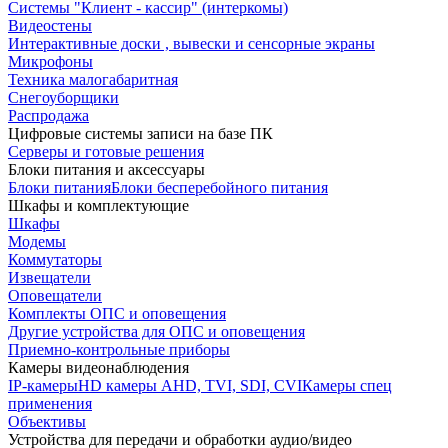
Системы "Клиент - кассир" (интеркомы)
Видеостены
Интерактивные доски , вывески и сенсорные экраны
Микрофоны
Техника малогабаритная
Снегоуборщики
Распродажа
Цифровые системы записи на базе ПК
Серверы и готовые решения
Блоки питания и аксессуары
Блоки питания
Блоки бесперебойного питания
Шкафы и комплектующие
Шкафы
Модемы
Коммутаторы
Извещатели
Оповещатели
Комплекты ОПС и оповещения
Другие устройства для ОПС и оповещения
Приемно-контрольные приборы
Камеры видеонаблюдения
IP-камеры
HD камеры AHD, TVI, SDI, CVI
Камеры спец
применения
Объективы
Устройства для передачи и обработки аудио/видео