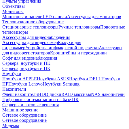
Пульты управления
Объективы
Мониторы
Мониторы и панели
LED панели
Аксессуары для мониторов
Тепловизионное оборудование
Стационарные тепловизоры
Ручные тепловизоры
Поворотные
тепловизоры
Аксессуары для видеонаблюдения
Аксессуары для видеокамер
Кожухи для
видеокамер
Устройства инфракрасной подсветки
Аксессуары
для видеорегистраторов
Кронштейны и переходники
Софт для видеонаблюдения
Сервера, ноутбуки и ПК
Сервера, ноутбуки и ПК
Ноутбуки
Ноутбуки APPLE
Ноутбуки ASUS
Ноутбуки DELL
Ноутбуки
HP
Ноутбуки Lenovo
Ноутбуки Samsung
Накопители
Флеш-накопители
HDD диски
RAID массивы
NAS накопители
Цифровые системы записи на базе ПК
Серверы и готовые решения
Машинное зрение
Сетевое оборудование
Сетевое оборудование
Модемы