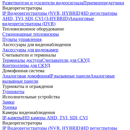
Разветвители и усилители видеосигнала
Приемопередатчики
Видеорегистраторы
IP Видеорегистраторы (NVR, HYBRID)
HD регистраторы
AHD, TVI, SDI, CVI (3-HYBRID)
Аналоговые
видеорегистраторы (DVR)
Тепловизионное оборудование
Стационарные тепловизоры
Пульты управления
Аксессуары для видеонаблюдения
Аксессуары для видеокамер
Считыватели и терминалы
Терминалы доступа
Считыватели для СКУД
Контроллеры для СКУД
Домофонная система
Аналоговая домофония
IP вызывные панели
Аналоговые
вызывные панели
Турникеты и ограждения
Турникеты
Исполнительные устройства
Замки
Уценка
Камеры видеонаблюдения
IP-камеры
HD камеры AHD, TVI, SDI, CVI
Видеорегистраторы
IP Видеорегистраторы (NVR, HYBRID)
HD регистраторы