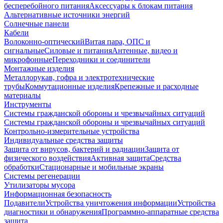
бесперебойного питания
Аксессуары к блокам питания
Альтернативные источники энергий
Солнечные панели
Кабели
Волоконно-оптический
Витая пара, ОПС и
сигнальные
Силовые и питания
Антенные, видео и
микрофонные
Переходники и соединители
Монтажные изделия
Металлорукав, гофра и электротехнические
трубы
Коммутационные изделия
Крепежные и расходные
материалы
Инструменты
Системы гражданской обороны и чрезвычайных ситуаций
Системы гражданской обороны и чрезвычайных ситуаций
Контрольно-измерительные устройства
Индивидуальные средства защиты
Защита от вирусов, бактерий и радиации
Защита от
физического воздействия
Активная защита
Средства
обработки
Стационарные и мобильные экраны
Системы регенерации
Утилизаторы мусора
Информационная безопасность
Подавители
Устройства уничтожения информации
Устройства
диагностики и обнаружения
Программно-аппаратные средства
защита