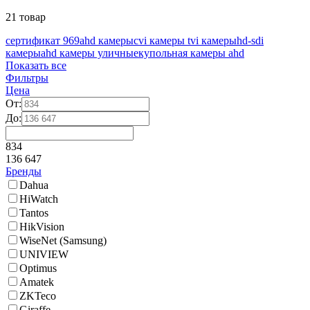
21 товар
сертификат 969
ahd камеры
cvi камеры
tvi камеры
hd-sdi
камеры
ahd камеры уличные
купольная камеры ahd
Показать все
Фильтры
Цена
От:
До:
834
136 647
Бренды
Dahua
HiWatch
Tantos
HikVision
WiseNet (Samsung)
UNIVIEW
Optimus
Amatek
ZKTeco
Giraffe