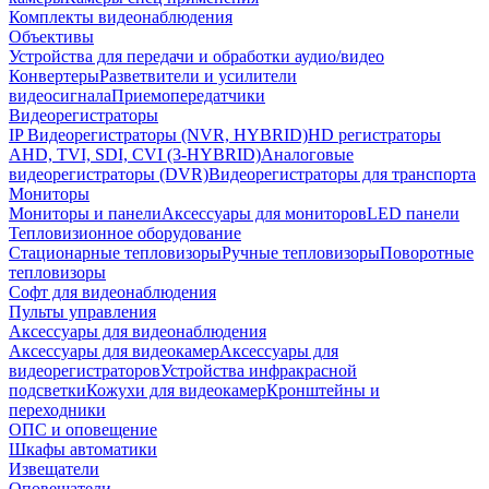
Комплекты видеонаблюдения
Объективы
Устройства для передачи и обработки аудио/видео
Конвертеры
Разветвители и усилители
видеосигнала
Приемопередатчики
Видеорегистраторы
IP Видеорегистраторы (NVR, HYBRID)
HD регистраторы
AHD, TVI, SDI, CVI (3-HYBRID)
Аналоговые
видеорегистраторы (DVR)
Видеорегистраторы для транспорта
Мониторы
Мониторы и панели
Аксессуары для мониторов
LED панели
Тепловизионное оборудование
Стационарные тепловизоры
Ручные тепловизоры
Поворотные
тепловизоры
Софт для видеонаблюдения
Пульты управления
Аксессуары для видеонаблюдения
Аксессуары для видеокамер
Аксессуары для
видеорегистраторов
Устройства инфракрасной
подсветки
Кожухи для видеокамер
Кронштейны и
переходники
ОПС и оповещение
Шкафы автоматики
Извещатели
Оповещатели