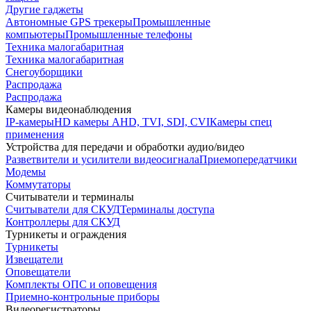
Другие гаджеты
Автономные GPS трекеры
Промышленные
компьютеры
Промышленные телефоны
Техника малогабаритная
Техника малогабаритная
Снегоуборщики
Распродажа
Распродажа
Камеры видеонаблюдения
IP-камеры
HD камеры AHD, TVI, SDI, CVI
Камеры спец
применения
Устройства для передачи и обработки аудио/видео
Разветвители и усилители видеосигнала
Приемопередатчики
Модемы
Коммутаторы
Считыватели и терминалы
Считыватели для СКУД
Терминалы доступа
Контроллеры для СКУД
Турникеты и ограждения
Турникеты
Извещатели
Оповещатели
Комплекты ОПС и оповещения
Приемно-контрольные приборы
Видеорегистраторы