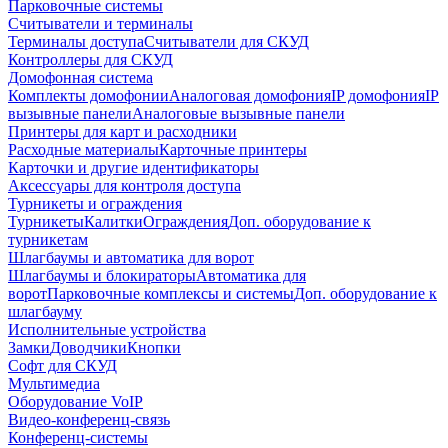
Парковочные системы
Считыватели и терминалы
Терминалы доступа
Считыватели для СКУД
Контроллеры для СКУД
Домофонная система
Комплекты домофонии
Аналоговая домофония
IP домофония
IP
вызывные панели
Аналоговые вызывные панели
Принтеры для карт и расходники
Расходные материалы
Карточные принтеры
Карточки и другие идентификаторы
Аксессуары для контроля доступа
Турникеты и ограждения
Турникеты
Калитки
Ограждения
Доп. оборудование к
турникетам
Шлагбаумы и автоматика для ворот
Шлагбаумы и блокираторы
Автоматика для
ворот
Парковочные комплексы и системы
Доп. оборудование к
шлагбауму
Исполнительные устройства
Замки
Доводчики
Кнопки
Софт для СКУД
Мультимедиа
Оборудование VoIP
Видео-конференц-связь
Конференц-системы