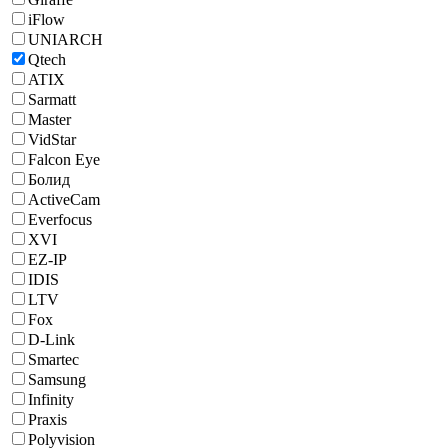
iFlow
UNIARCH
Qtech
ATIX
Sarmatt
Master
VidStar
Falcon Eye
Болид
ActiveCam
Everfocus
XVI
EZ-IP
IDIS
LTV
Fox
D-Link
Smartec
Samsung
Infinity
Praxis
Polyvision