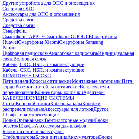
Другие устройства для ОПС и оповещения
Софт для ОПС
Аксессуары для ОПС и оповещения
Средства связи
Средства связи
Смартфоны
Смартфоны APPLE
Смартфоны GOOGLE
Смартфоны
Huawei
Смартфоны Xiaomi
Смартфоны Samsung
Рации
Цифровая радиосвязь
Аналоговая радиосвязь
Индивидуальная
связь
Волновая связь
Кабель, СКС, ИБП, и комплектующие
Кабель, СКС, ИБП, и комплектующие
КОМПОНЕНТЫ СКС
Патч-панели
Кроссы оптические
Монтажные материалы
Патч-
корды
Розетки
Пигтейлы оптические
Выключатели,
переключатели
Коннекторы, колпачки
Адаптеры
КАБЕЛЕНЕСУЩИЕ СИСТЕМЫ
Лотки
Консоли
Стойки
Кабель-каналы
Коробки
распределительные
Аксессуары для лотков
Другое
Шкафы и комплектующие
Полки
Органайзеры
Вентиляторные модули
Блоки
розеток
Шкафы
Аксессуары для шкафов
Блоки питания и аксессуары
Стабилизаторы
Блоки питания
Аккумуляторы
Блоки