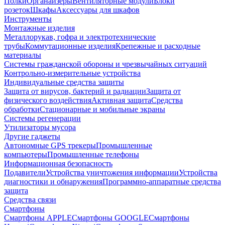
Полки
Органайзеры
Вентиляторные модули
Блоки
розеток
Шкафы
Аксессуары для шкафов
Инструменты
Монтажные изделия
Металлорукав, гофра и электротехнические
трубы
Коммутационные изделия
Крепежные и расходные
материалы
Системы гражданской обороны и чрезвычайных ситуаций
Контрольно-измерительные устройства
Индивидуальные средства защиты
Защита от вирусов, бактерий и радиации
Защита от
физического воздействия
Активная защита
Средства
обработки
Стационарные и мобильные экраны
Системы регенерации
Утилизаторы мусора
Другие гаджеты
Автономные GPS трекеры
Промышленные
компьютеры
Промышленные телефоны
Информационная безопасность
Подавители
Устройства уничтожения информации
Устройства
диагностики и обнаружения
Программно-аппаратные средства
защита
Средства связи
Смартфоны
Смартфоны APPLE
Смартфоны GOOGLE
Смартфоны