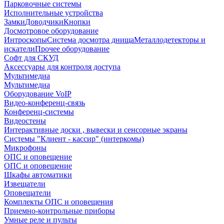
Парковочные системы
Исполнительные устройства
Замки
Доводчики
Кнопки
Досмотровое оборудование
Интроскопы
Система досмотра днища
Металлодетекторы и
искатели
Прочее оборудование
Софт для СКУД
Аксессуары для контроля доступа
Мультимедиа
Мультимедиа
Оборудование VoIP
Видео-конференц-связь
Конференц-системы
Видеостены
Интерактивные доски , вывески и сенсорные экраны
Системы "Клиент - кассир" (интеркомы)
Микрофоны
ОПС и оповещение
ОПС и оповещение
Шкафы автоматики
Извещатели
Оповещатели
Комплекты ОПС и оповещения
Приемно-контрольные приборы
Умные реле и пульты