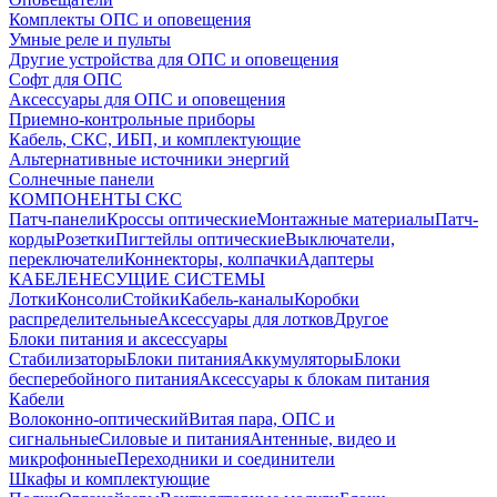
Комплекты ОПС и оповещения
Умные реле и пульты
Другие устройства для ОПС и оповещения
Софт для ОПС
Аксессуары для ОПС и оповещения
Приемно-контрольные приборы
Кабель, СКС, ИБП, и комплектующие
Альтернативные источники энергий
Солнечные панели
КОМПОНЕНТЫ СКС
Патч-панели
Кроссы оптические
Монтажные материалы
Патч-
корды
Розетки
Пигтейлы оптические
Выключатели,
переключатели
Коннекторы, колпачки
Адаптеры
КАБЕЛЕНЕСУЩИЕ СИСТЕМЫ
Лотки
Консоли
Стойки
Кабель-каналы
Коробки
распределительные
Аксессуары для лотков
Другое
Блоки питания и аксессуары
Стабилизаторы
Блоки питания
Аккумуляторы
Блоки
бесперебойного питания
Аксессуары к блокам питания
Кабели
Волоконно-оптический
Витая пара, ОПС и
сигнальные
Силовые и питания
Антенные, видео и
микрофонные
Переходники и соединители
Шкафы и комплектующие