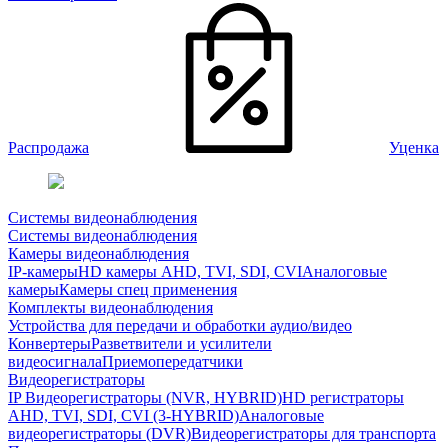
Распродажа
Уценка
Системы видеонаблюдения
Системы видеонаблюдения
Камеры видеонаблюдения
IP-камеры
HD камеры AHD, TVI, SDI, CVI
Аналоговые
камеры
Камеры спец применения
Комплекты видеонаблюдения
Устройства для передачи и обработки аудио/видео
Конвертеры
Разветвители и усилители
видеосигнала
Приемопередатчики
Видеорегистраторы
IP Видеорегистраторы (NVR, HYBRID)
HD регистраторы
AHD, TVI, SDI, CVI (3-HYBRID)
Аналоговые
видеорегистраторы (DVR)
Видеорегистраторы для транспорта