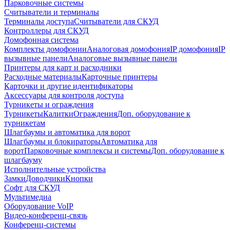
Парковочные системы
Считыватели и терминалы
Терминалы доступа
Считыватели для СКУД
Контроллеры для СКУД
Домофонная система
Комплекты домофонии
Аналоговая домофония
IP домофония
IP
вызывные панели
Аналоговые вызывные панели
Принтеры для карт и расходники
Расходные материалы
Карточные принтеры
Карточки и другие идентификаторы
Аксессуары для контроля доступа
Турникеты и ограждения
Турникеты
Калитки
Ограждения
Доп. оборудование к
турникетам
Шлагбаумы и автоматика для ворот
Шлагбаумы и блокираторы
Автоматика для
ворот
Парковочные комплексы и системы
Доп. оборудование к
шлагбауму
Исполнительные устройства
Замки
Доводчики
Кнопки
Софт для СКУД
Мультимедиа
Оборудование VoIP
Видео-конференц-связь
Конференц-системы