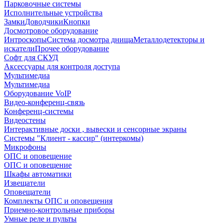
Парковочные системы
Исполнительные устройства
Замки
Доводчики
Кнопки
Досмотровое оборудование
Интроскопы
Система досмотра днища
Металлодетекторы и
искатели
Прочее оборудование
Софт для СКУД
Аксессуары для контроля доступа
Мультимедиа
Мультимедиа
Оборудование VoIP
Видео-конференц-связь
Конференц-системы
Видеостены
Интерактивные доски , вывески и сенсорные экраны
Системы "Клиент - кассир" (интеркомы)
Микрофоны
ОПС и оповещение
ОПС и оповещение
Шкафы автоматики
Извещатели
Оповещатели
Комплекты ОПС и оповещения
Приемно-контрольные приборы
Умные реле и пульты