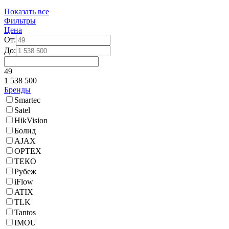
Показать все
Фильтры
Цена
От:
До:
49
1 538 500
Бренды
Smartec
Satel
HikVision
Болид
AJAX
OPTEX
ТЕКО
Рубеж
iFlow
ATIX
TLK
Tantos
IMOU