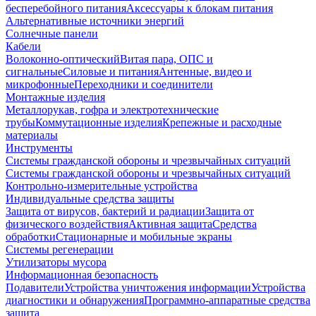
бесперебойного питания
Аксессуары к блокам питания
Альтернативные источники энергий
Солнечные панели
Кабели
Волоконно-оптический
Витая пара, ОПС и
сигнальные
Силовые и питания
Антенные, видео и
микрофонные
Переходники и соединители
Монтажные изделия
Металлорукав, гофра и электротехнические
трубы
Коммутационные изделия
Крепежные и расходные
материалы
Инструменты
Системы гражданской обороны и чрезвычайных ситуаций
Системы гражданской обороны и чрезвычайных ситуаций
Контрольно-измерительные устройства
Индивидуальные средства защиты
Защита от вирусов, бактерий и радиации
Защита от
физического воздействия
Активная защита
Средства
обработки
Стационарные и мобильные экраны
Системы регенерации
Утилизаторы мусора
Информационная безопасность
Подавители
Устройства уничтожения информации
Устройства
диагностики и обнаружения
Программно-аппаратные средства
защита