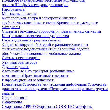
Полки
Органайзеры
Вентиляторные модули
Блоки
розеток
Шкафы
Аксессуары для шкафов
Инструменты
Монтажные изделия
Металлорукав, гофра и электротехнические
трубы
Коммутационные изделия
Крепежные и расходные
материалы
Системы гражданской обороны и чрезвычайных ситуаций
Контрольно-измерительные устройства
Индивидуальные средства защиты
Защита от вирусов, бактерий и радиации
Защита от
физического воздействия
Активная защита
Средства
обработки
Стационарные и мобильные экраны
Системы регенерации
Утилизаторы мусора
Другие гаджеты
Автономные GPS трекеры
Промышленные
компьютеры
Промышленные телефоны
Информационная безопасность
Подавители
Устройства уничтожения информации
Устройства
диагностики и обнаружения
Программно-аппаратные средства
защита
Средства связи
Смартфоны
Смартфоны APPLE
Смартфоны GOOGLE
Смартфоны