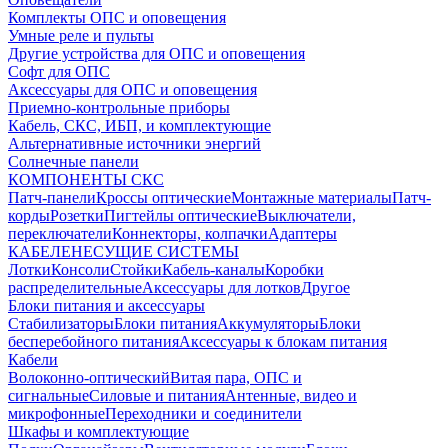
Комплекты ОПС и оповещения
Умные реле и пульты
Другие устройства для ОПС и оповещения
Софт для ОПС
Аксессуары для ОПС и оповещения
Приемно-контрольные приборы
Кабель, СКС, ИБП, и комплектующие
Альтернативные источники энергий
Солнечные панели
КОМПОНЕНТЫ СКС
Патч-панели
Кроссы оптические
Монтажные материалы
Патч-
корды
Розетки
Пигтейлы оптические
Выключатели,
переключатели
Коннекторы, колпачки
Адаптеры
КАБЕЛЕНЕСУЩИЕ СИСТЕМЫ
Лотки
Консоли
Стойки
Кабель-каналы
Коробки
распределительные
Аксессуары для лотков
Другое
Блоки питания и аксессуары
Стабилизаторы
Блоки питания
Аккумуляторы
Блоки
бесперебойного питания
Аксессуары к блокам питания
Кабели
Волоконно-оптический
Витая пара, ОПС и
сигнальные
Силовые и питания
Антенные, видео и
микрофонные
Переходники и соединители
Шкафы и комплектующие