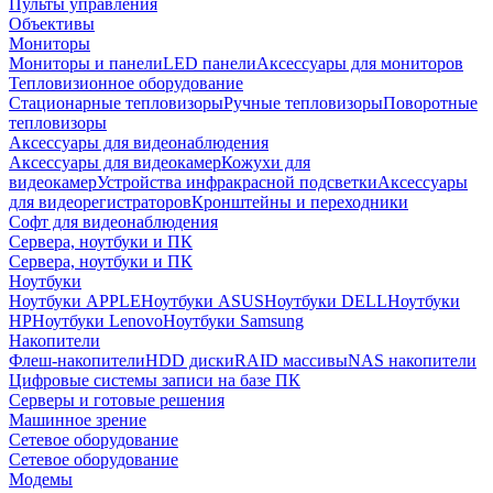
Пульты управления
Объективы
Мониторы
Мониторы и панели
LED панели
Аксессуары для мониторов
Тепловизионное оборудование
Стационарные тепловизоры
Ручные тепловизоры
Поворотные
тепловизоры
Аксессуары для видеонаблюдения
Аксессуары для видеокамер
Кожухи для
видеокамер
Устройства инфракрасной подсветки
Аксессуары
для видеорегистраторов
Кронштейны и переходники
Софт для видеонаблюдения
Сервера, ноутбуки и ПК
Сервера, ноутбуки и ПК
Ноутбуки
Ноутбуки APPLE
Ноутбуки ASUS
Ноутбуки DELL
Ноутбуки
HP
Ноутбуки Lenovo
Ноутбуки Samsung
Накопители
Флеш-накопители
HDD диски
RAID массивы
NAS накопители
Цифровые системы записи на базе ПК
Серверы и готовые решения
Машинное зрение
Сетевое оборудование
Сетевое оборудование
Модемы