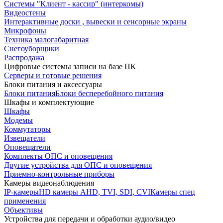
Системы "Клиент - кассир" (интеркомы)
Видеостены
Интерактивные доски , вывески и сенсорные экраны
Микрофоны
Техника малогабаритная
Снегоуборщики
Распродажа
Цифровые системы записи на базе ПК
Серверы и готовые решения
Блоки питания и аксессуары
Блоки питания
Блоки бесперебойного питания
Шкафы и комплектующие
Шкафы
Модемы
Коммутаторы
Извещатели
Оповещатели
Комплекты ОПС и оповещения
Другие устройства для ОПС и оповещения
Приемно-контрольные приборы
Камеры видеонаблюдения
IP-камеры
HD камеры AHD, TVI, SDI, CVI
Камеры спец
применения
Объективы
Устройства для передачи и обработки аудио/видео