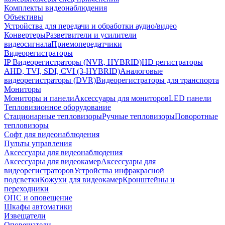
Комплекты видеонаблюдения
Объективы
Устройства для передачи и обработки аудио/видео
Конвертеры
Разветвители и усилители
видеосигнала
Приемопередатчики
Видеорегистраторы
IP Видеорегистраторы (NVR, HYBRID)
HD регистраторы
AHD, TVI, SDI, CVI (3-HYBRID)
Аналоговые
видеорегистраторы (DVR)
Видеорегистраторы для транспорта
Мониторы
Мониторы и панели
Аксессуары для мониторов
LED панели
Тепловизионное оборудование
Стационарные тепловизоры
Ручные тепловизоры
Поворотные
тепловизоры
Софт для видеонаблюдения
Пульты управления
Аксессуары для видеонаблюдения
Аксессуары для видеокамер
Аксессуары для
видеорегистраторов
Устройства инфракрасной
подсветки
Кожухи для видеокамер
Кронштейны и
переходники
ОПС и оповещение
Шкафы автоматики
Извещатели
Оповещатели