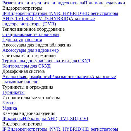
Разветвители и усилители видеосигнала
Приемопередатчики
Видеорегистраторы
IP Видеорегистраторы (NVR, HYBRID)
HD регистраторы
AHD, TVI, SDI, CVI (3-HYBRID)
Аналоговые
видеорегистраторы (DVR)
Тепловизионное оборудование
Стационарные тепловизоры
Пульты управления
Аксессуары для видеонаблюдения
Аксессуары для видеокамер
Считыватели и терминалы
Терминалы доступа
Считыватели для СКУД
Контроллеры для СКУД
Домофонная система
Аналоговая домофония
IP вызывные панели
Аналоговые
вызывные панели
Турникеты и ограждения
Турникеты
Исполнительные устройства
Замки
Уценка
Камеры видеонаблюдения
IP-камеры
HD камеры AHD, TVI, SDI, CVI
Видеорегистраторы
IP Видеорегистраторы (NVR, HYBRID)
HD регистраторы