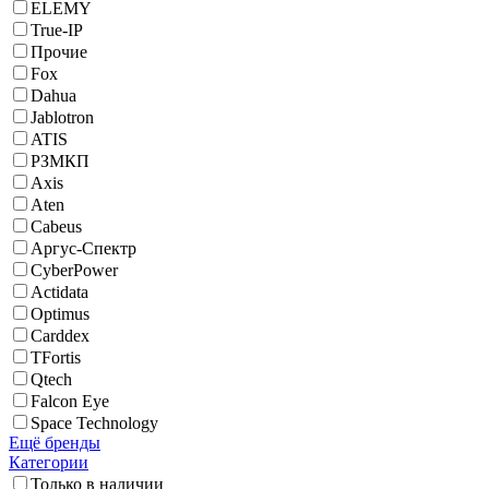
ELEMY
True-IP
Прочие
Fox
Dahua
Jablotron
ATIS
РЗМКП
Axis
Aten
Cabeus
Аргус-Спектр
CyberPower
Actidata
Optimus
Carddex
TFortis
Qtech
Falcon Eye
Space Technology
Ещё бренды
Категории
Только в наличии