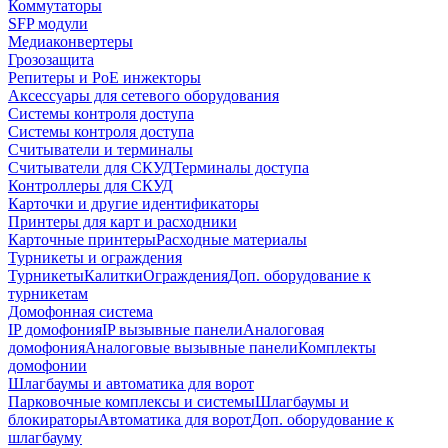
Коммутаторы
SFP модули
Медиаконвертеры
Грозозащита
Репитеры и PoE инжекторы
Аксессуары для сетевого оборудования
Системы контроля доступа
Системы контроля доступа
Считыватели и терминалы
Считыватели для СКУД
Терминалы доступа
Контроллеры для СКУД
Карточки и другие идентификаторы
Принтеры для карт и расходники
Карточные принтеры
Расходные материалы
Турникеты и ограждения
Турникеты
Калитки
Ограждения
Доп. оборудование к
турникетам
Домофонная система
IP домофония
IP вызывные панели
Аналоговая
домофония
Аналоговые вызывные панели
Комплекты
домофонии
Шлагбаумы и автоматика для ворот
Парковочные комплексы и системы
Шлагбаумы и
блокираторы
Автоматика для ворот
Доп. оборудование к
шлагбауму