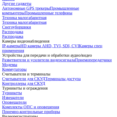
Другие гаджеты
Автономные GPS трекеры
Промышленные
компьютеры
Промышленные телефоны
Техника малогабаритная
Техника малогабаритная
Снегоуборщики
Распродажа
Распродажа
Камеры видеонаблюдения
IP-камеры
HD камеры AHD, TVI, SDI, CVI
Камеры спец
применения
Устройства для передачи и обработки аудио/видео
Разветвители и усилители видеосигнала
Приемопередатчики
Модемы
Коммутаторы
Считыватели и терминалы
Считыватели для СКУД
Терминалы доступа
Контроллеры для СКУД
Турникеты и ограждения
Турникеты
Извещатели
Оповещатели
Комплекты ОПС и оповещения
Приемно-контрольные приборы
Видеорегистраторы