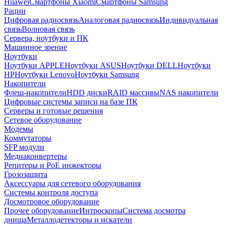
Huawei
Смартфоны Xiaomi
Смартфоны Samsung
Рации
Цифровая радиосвязь
Аналоговая радиосвязь
Индивидуальная
связь
Волновая связь
Сервера, ноутбуки и ПК
Машинное зрение
Ноутбуки
Ноутбуки APPLE
Ноутбуки ASUS
Ноутбуки DELL
Ноутбуки
HP
Ноутбуки Lenovo
Ноутбуки Samsung
Накопители
Флеш-накопители
HDD диски
RAID массивы
NAS накопители
Цифровые системы записи на базе ПК
Серверы и готовые решения
Сетевое оборудование
Модемы
Коммутаторы
SFP модули
Медиаконвертеры
Репитеры и PoE инжекторы
Грозозащита
Аксессуары для сетевого оборудования
Системы контроля доступа
Досмотровое оборудование
Прочее оборудование
Интроскопы
Система досмотра
днища
Металлодетекторы и искатели