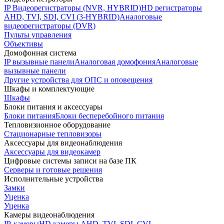
IP Видеорегистраторы (NVR, HYBRID)
HD регистраторы
AHD, TVI, SDI, CVI (3-HYBRID)
Аналоговые
видеорегистраторы (DVR)
Пульты управления
Объективы
Домофонная система
IP вызывные панели
Аналоговая домофония
Аналоговые
вызывные панели
Другие устройства для ОПС и оповещения
Шкафы и комплектующие
Шкафы
Блоки питания и аксессуары
Блоки питания
Блоки бесперебойного питания
Тепловизионное оборудование
Стационарные тепловизоры
Аксессуары для видеонаблюдения
Аксессуары для видеокамер
Цифровые системы записи на базе ПК
Серверы и готовые решения
Исполнительные устройства
Замки
Уценка
Уценка
Камеры видеонаблюдения
IP-камеры
HD камеры AHD, TVI, SDI, CVI