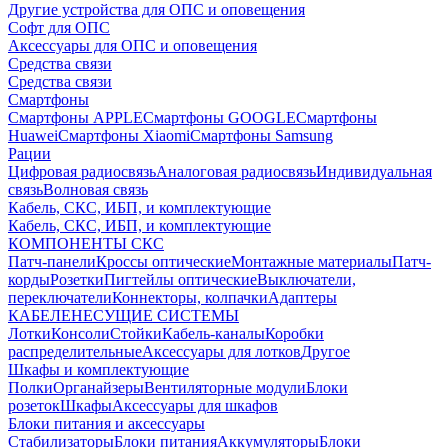
Другие устройства для ОПС и оповещения
Софт для ОПС
Аксессуары для ОПС и оповещения
Средства связи
Средства связи
Смартфоны
Смартфоны APPLE
Смартфоны GOOGLE
Смартфоны
Huawei
Смартфоны Xiaomi
Смартфоны Samsung
Рации
Цифровая радиосвязь
Аналоговая радиосвязь
Индивидуальная
связь
Волновая связь
Кабель, СКС, ИБП, и комплектующие
Кабель, СКС, ИБП, и комплектующие
КОМПОНЕНТЫ СКС
Патч-панели
Кроссы оптические
Монтажные материалы
Патч-
корды
Розетки
Пигтейлы оптические
Выключатели,
переключатели
Коннекторы, колпачки
Адаптеры
КАБЕЛЕНЕСУЩИЕ СИСТЕМЫ
Лотки
Консоли
Стойки
Кабель-каналы
Коробки
распределительные
Аксессуары для лотков
Другое
Шкафы и комплектующие
Полки
Органайзеры
Вентиляторные модули
Блоки
розеток
Шкафы
Аксессуары для шкафов
Блоки питания и аксессуары
Стабилизаторы
Блоки питания
Аккумуляторы
Блоки