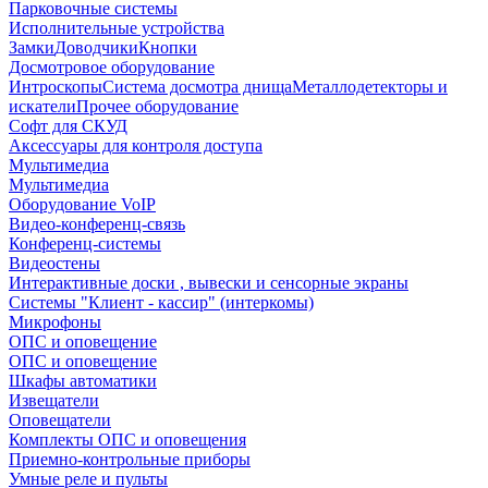
Парковочные системы
Исполнительные устройства
Замки
Доводчики
Кнопки
Досмотровое оборудование
Интроскопы
Система досмотра днища
Металлодетекторы и
искатели
Прочее оборудование
Софт для СКУД
Аксессуары для контроля доступа
Мультимедиа
Мультимедиа
Оборудование VoIP
Видео-конференц-связь
Конференц-системы
Видеостены
Интерактивные доски , вывески и сенсорные экраны
Системы "Клиент - кассир" (интеркомы)
Микрофоны
ОПС и оповещение
ОПС и оповещение
Шкафы автоматики
Извещатели
Оповещатели
Комплекты ОПС и оповещения
Приемно-контрольные приборы
Умные реле и пульты