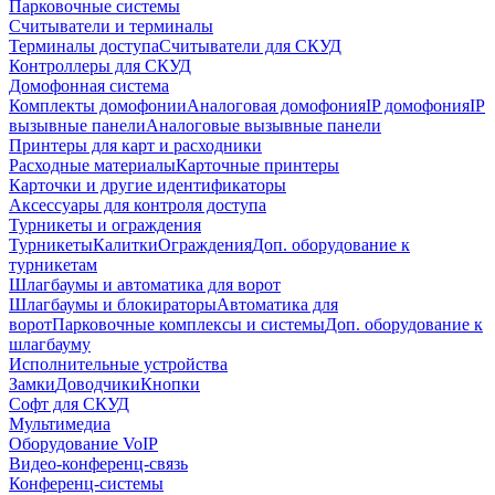
Парковочные системы
Считыватели и терминалы
Терминалы доступа
Считыватели для СКУД
Контроллеры для СКУД
Домофонная система
Комплекты домофонии
Аналоговая домофония
IP домофония
IP
вызывные панели
Аналоговые вызывные панели
Принтеры для карт и расходники
Расходные материалы
Карточные принтеры
Карточки и другие идентификаторы
Аксессуары для контроля доступа
Турникеты и ограждения
Турникеты
Калитки
Ограждения
Доп. оборудование к
турникетам
Шлагбаумы и автоматика для ворот
Шлагбаумы и блокираторы
Автоматика для
ворот
Парковочные комплексы и системы
Доп. оборудование к
шлагбауму
Исполнительные устройства
Замки
Доводчики
Кнопки
Софт для СКУД
Мультимедиа
Оборудование VoIP
Видео-конференц-связь
Конференц-системы