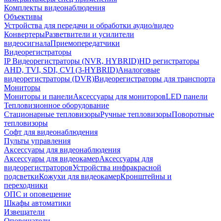
Комплекты видеонаблюдения
Объективы
Устройства для передачи и обработки аудио/видео
Конвертеры
Разветвители и усилители
видеосигнала
Приемопередатчики
Видеорегистраторы
IP Видеорегистраторы (NVR, HYBRID)
HD регистраторы
AHD, TVI, SDI, CVI (3-HYBRID)
Аналоговые
видеорегистраторы (DVR)
Видеорегистраторы для транспорта
Мониторы
Мониторы и панели
Аксессуары для мониторов
LED панели
Тепловизионное оборудование
Стационарные тепловизоры
Ручные тепловизоры
Поворотные
тепловизоры
Софт для видеонаблюдения
Пульты управления
Аксессуары для видеонаблюдения
Аксессуары для видеокамер
Аксессуары для
видеорегистраторов
Устройства инфракрасной
подсветки
Кожухи для видеокамер
Кронштейны и
переходники
ОПС и оповещение
Шкафы автоматики
Извещатели
Оповещатели