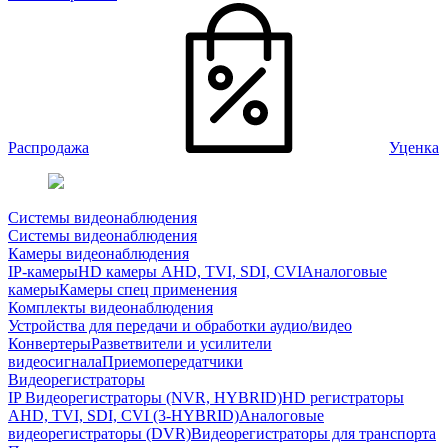
Распродажа
Уценка
Системы видеонаблюдения
Системы видеонаблюдения
Камеры видеонаблюдения
IP-камеры
HD камеры AHD, TVI, SDI, CVI
Аналоговые
камеры
Камеры спец применения
Комплекты видеонаблюдения
Устройства для передачи и обработки аудио/видео
Конвертеры
Разветвители и усилители
видеосигнала
Приемопередатчики
Видеорегистраторы
IP Видеорегистраторы (NVR, HYBRID)
HD регистраторы
AHD, TVI, SDI, CVI (3-HYBRID)
Аналоговые
видеорегистраторы (DVR)
Видеорегистраторы для транспорта