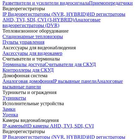
Разветвители и усилители видеосигнала
Приемопередатчики
Видеорегистраторы
IP Видеорегистраторы (NVR, HYBRID)
HD регистраторы
AHD, TVI, SDI, CVI (3-HYBRID)
Аналоговые
видеорегистраторы (DVR)
Тепловизионное оборудование
Стационарные тепловизоры
Пульты управления
Аксессуары для видеонаблюдения
Аксессуары для видеокамер
Считыватели и терминалы
Терминалы доступа
Считыватели для СКУД
Контроллеры для СКУД
Домофонная система
Аналоговая домофония
IP вызывные панели
Аналоговые
вызывные панели
Турникеты и ограждения
Турникеты
Исполнительные устройства
Замки
Уценка
Камеры видеонаблюдения
IP-камеры
HD камеры AHD, TVI, SDI, CVI
Видеорегистраторы
IP Видеорегистраторы (NVR, HYBRID)
HD регистраторы