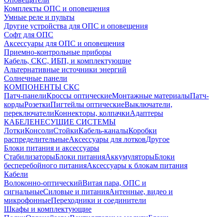
Комплекты ОПС и оповещения
Умные реле и пульты
Другие устройства для ОПС и оповещения
Софт для ОПС
Аксессуары для ОПС и оповещения
Приемно-контрольные приборы
Кабель, СКС, ИБП, и комплектующие
Альтернативные источники энергий
Солнечные панели
КОМПОНЕНТЫ СКС
Патч-панели
Кроссы оптические
Монтажные материалы
Патч-
корды
Розетки
Пигтейлы оптические
Выключатели,
переключатели
Коннекторы, колпачки
Адаптеры
КАБЕЛЕНЕСУЩИЕ СИСТЕМЫ
Лотки
Консоли
Стойки
Кабель-каналы
Коробки
распределительные
Аксессуары для лотков
Другое
Блоки питания и аксессуары
Стабилизаторы
Блоки питания
Аккумуляторы
Блоки
бесперебойного питания
Аксессуары к блокам питания
Кабели
Волоконно-оптический
Витая пара, ОПС и
сигнальные
Силовые и питания
Антенные, видео и
микрофонные
Переходники и соединители
Шкафы и комплектующие