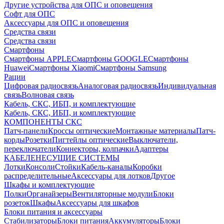
Другие устройства для ОПС и оповещения
Софт для ОПС
Аксессуары для ОПС и оповещения
Средства связи
Средства связи
Смартфоны
Смартфоны APPLE
Смартфоны GOOGLE
Смартфоны
Huawei
Смартфоны Xiaomi
Смартфоны Samsung
Рации
Цифровая радиосвязь
Аналоговая радиосвязь
Индивидуальная
связь
Волновая связь
Кабель, СКС, ИБП, и комплектующие
Кабель, СКС, ИБП, и комплектующие
КОМПОНЕНТЫ СКС
Патч-панели
Кроссы оптические
Монтажные материалы
Патч-
корды
Розетки
Пигтейлы оптические
Выключатели,
переключатели
Коннекторы, колпачки
Адаптеры
КАБЕЛЕНЕСУЩИЕ СИСТЕМЫ
Лотки
Консоли
Стойки
Кабель-каналы
Коробки
распределительные
Аксессуары для лотков
Другое
Шкафы и комплектующие
Полки
Органайзеры
Вентиляторные модули
Блоки
розеток
Шкафы
Аксессуары для шкафов
Блоки питания и аксессуары
Стабилизаторы
Блоки питания
Аккумуляторы
Блоки