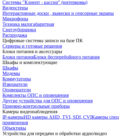
Системы "Клиент - кассир" (интеркомы)
Видеостены
Интерактивные доски , вывески и сенсорные экраны
Микрофоны
Техника малогабаритная
Снегоуборщики
Распродажа
Цифровые системы записи на базе ПК
Серверы и готовые решения
Блоки питания и аксессуары
Блоки питания
Блоки бесперебойного питания
Шкафы и комплектующие
Шкафы
Модемы
Коммутаторы
Извещатели
Оповещатели
Комплекты ОПС и оповещения
Другие устройства для ОПС и оповещения
Приемно-контрольные приборы
Камеры видеонаблюдения
IP-камеры
HD камеры AHD, TVI, SDI, CVI
Камеры спец
применения
Объективы
Устройства для передачи и обработки аудио/видео