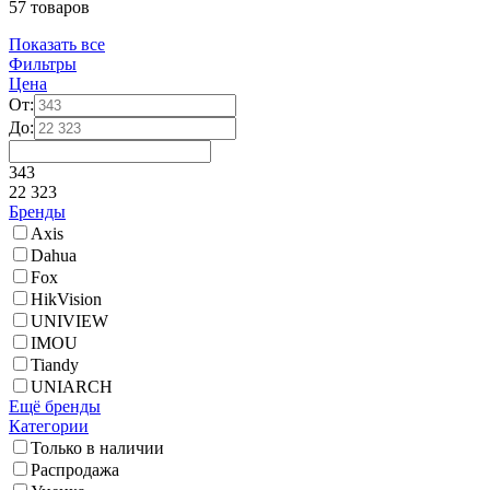
57 товаров
Показать все
Фильтры
Цена
От:
До:
343
22 323
Бренды
Axis
Dahua
Fox
HikVision
UNIVIEW
IMOU
Tiandy
UNIARCH
Ещё бренды
Категории
Только в наличии
Распродажа