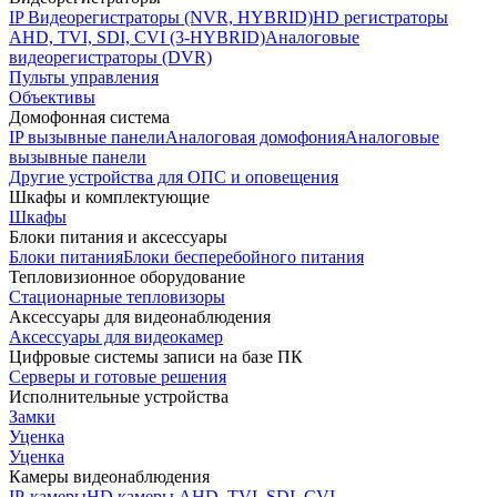
IP Видеорегистраторы (NVR, HYBRID)
HD регистраторы
AHD, TVI, SDI, CVI (3-HYBRID)
Аналоговые
видеорегистраторы (DVR)
Пульты управления
Объективы
Домофонная система
IP вызывные панели
Аналоговая домофония
Аналоговые
вызывные панели
Другие устройства для ОПС и оповещения
Шкафы и комплектующие
Шкафы
Блоки питания и аксессуары
Блоки питания
Блоки бесперебойного питания
Тепловизионное оборудование
Стационарные тепловизоры
Аксессуары для видеонаблюдения
Аксессуары для видеокамер
Цифровые системы записи на базе ПК
Серверы и готовые решения
Исполнительные устройства
Замки
Уценка
Уценка
Камеры видеонаблюдения
IP-камеры
HD камеры AHD, TVI, SDI, CVI