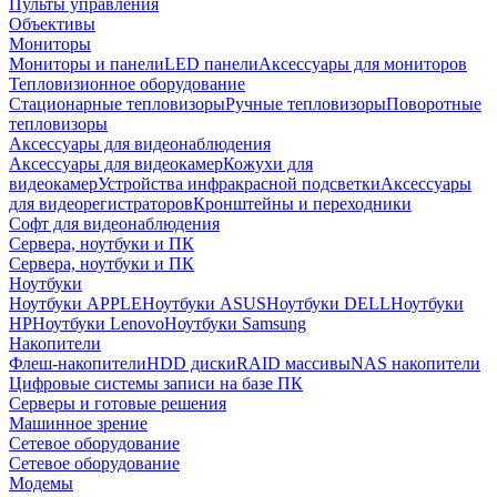
Пульты управления
Объективы
Мониторы
Мониторы и панели
LED панели
Аксессуары для мониторов
Тепловизионное оборудование
Стационарные тепловизоры
Ручные тепловизоры
Поворотные
тепловизоры
Аксессуары для видеонаблюдения
Аксессуары для видеокамер
Кожухи для
видеокамер
Устройства инфракрасной подсветки
Аксессуары
для видеорегистраторов
Кронштейны и переходники
Софт для видеонаблюдения
Сервера, ноутбуки и ПК
Сервера, ноутбуки и ПК
Ноутбуки
Ноутбуки APPLE
Ноутбуки ASUS
Ноутбуки DELL
Ноутбуки
HP
Ноутбуки Lenovo
Ноутбуки Samsung
Накопители
Флеш-накопители
HDD диски
RAID массивы
NAS накопители
Цифровые системы записи на базе ПК
Серверы и готовые решения
Машинное зрение
Сетевое оборудование
Сетевое оборудование
Модемы