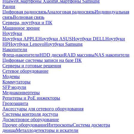
Huawei
Смартфоны Xiaomi
Смартфоны Samsung
Рации
Цифровая радиосвязь
Аналоговая радиосвязь
Индивидуальная
связь
Волновая связь
Сервера, ноутбуки и ПК
Машинное зрение
Ноутбуки
Ноутбуки APPLE
Ноутбуки ASUS
Ноутбуки DELL
Ноутбуки
HP
Ноутбуки Lenovo
Ноутбуки Samsung
Накопители
Флеш-накопители
HDD диски
RAID массивы
NAS накопители
Цифровые системы записи на базе ПК
Серверы и готовые решения
Сетевое оборудование
Модемы
Коммутаторы
SFP модули
Медиаконвертеры
Репитеры и PoE инжекторы
Грозозащита
Аксессуары для сетевого оборудования
Системы контроля доступа
Досмотровое оборудование
Прочее оборудование
Интроскопы
Система досмотра
днища
Металлодетекторы и искатели