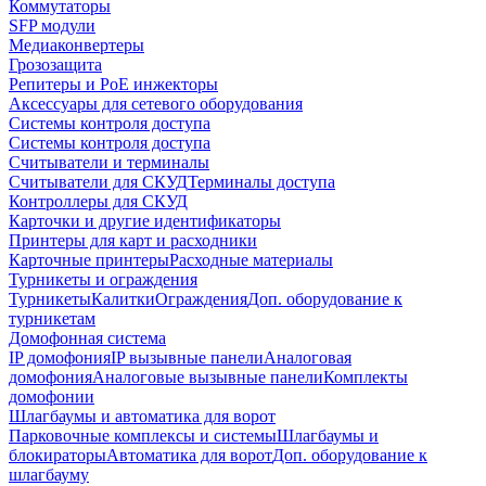
Коммутаторы
SFP модули
Медиаконвертеры
Грозозащита
Репитеры и PoE инжекторы
Аксессуары для сетевого оборудования
Системы контроля доступа
Системы контроля доступа
Считыватели и терминалы
Считыватели для СКУД
Терминалы доступа
Контроллеры для СКУД
Карточки и другие идентификаторы
Принтеры для карт и расходники
Карточные принтеры
Расходные материалы
Турникеты и ограждения
Турникеты
Калитки
Ограждения
Доп. оборудование к
турникетам
Домофонная система
IP домофония
IP вызывные панели
Аналоговая
домофония
Аналоговые вызывные панели
Комплекты
домофонии
Шлагбаумы и автоматика для ворот
Парковочные комплексы и системы
Шлагбаумы и
блокираторы
Автоматика для ворот
Доп. оборудование к
шлагбауму