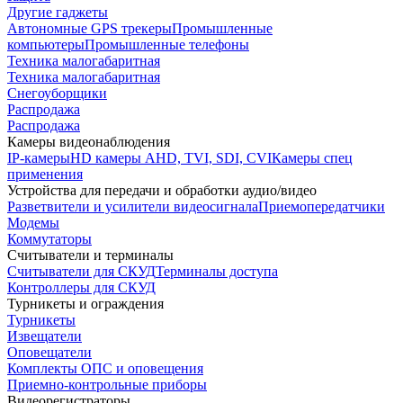
Другие гаджеты
Автономные GPS трекеры
Промышленные
компьютеры
Промышленные телефоны
Техника малогабаритная
Техника малогабаритная
Снегоуборщики
Распродажа
Распродажа
Камеры видеонаблюдения
IP-камеры
HD камеры AHD, TVI, SDI, CVI
Камеры спец
применения
Устройства для передачи и обработки аудио/видео
Разветвители и усилители видеосигнала
Приемопередатчики
Модемы
Коммутаторы
Считыватели и терминалы
Считыватели для СКУД
Терминалы доступа
Контроллеры для СКУД
Турникеты и ограждения
Турникеты
Извещатели
Оповещатели
Комплекты ОПС и оповещения
Приемно-контрольные приборы
Видеорегистраторы