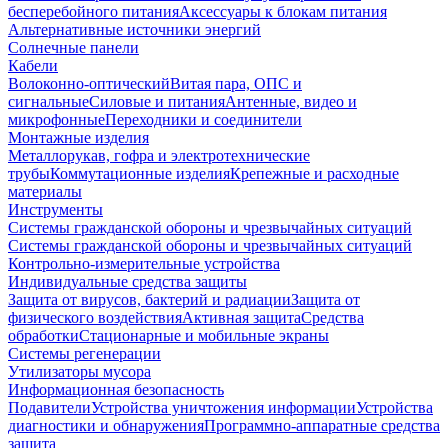
бесперебойного питания
Аксессуары к блокам питания
Альтернативные источники энергий
Солнечные панели
Кабели
Волоконно-оптический
Витая пара, ОПС и
сигнальные
Силовые и питания
Антенные, видео и
микрофонные
Переходники и соединители
Монтажные изделия
Металлорукав, гофра и электротехнические
трубы
Коммутационные изделия
Крепежные и расходные
материалы
Инструменты
Системы гражданской обороны и чрезвычайных ситуаций
Системы гражданской обороны и чрезвычайных ситуаций
Контрольно-измерительные устройства
Индивидуальные средства защиты
Защита от вирусов, бактерий и радиации
Защита от
физического воздействия
Активная защита
Средства
обработки
Стационарные и мобильные экраны
Системы регенерации
Утилизаторы мусора
Информационная безопасность
Подавители
Устройства уничтожения информации
Устройства
диагностики и обнаружения
Программно-аппаратные средства
защита