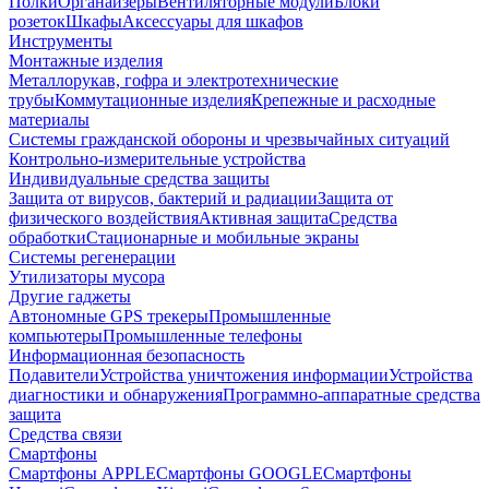
Полки
Органайзеры
Вентиляторные модули
Блоки
розеток
Шкафы
Аксессуары для шкафов
Инструменты
Монтажные изделия
Металлорукав, гофра и электротехнические
трубы
Коммутационные изделия
Крепежные и расходные
материалы
Системы гражданской обороны и чрезвычайных ситуаций
Контрольно-измерительные устройства
Индивидуальные средства защиты
Защита от вирусов, бактерий и радиации
Защита от
физического воздействия
Активная защита
Средства
обработки
Стационарные и мобильные экраны
Системы регенерации
Утилизаторы мусора
Другие гаджеты
Автономные GPS трекеры
Промышленные
компьютеры
Промышленные телефоны
Информационная безопасность
Подавители
Устройства уничтожения информации
Устройства
диагностики и обнаружения
Программно-аппаратные средства
защита
Средства связи
Смартфоны
Смартфоны APPLE
Смартфоны GOOGLE
Смартфоны