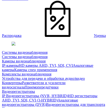
Распродажа
Уценка
Системы видеонаблюдения
Системы видеонаблюдения
Камеры видеонаблюдения
IP-камеры
HD камеры AHD, TVI, SDI, CVI
Аналоговые
камеры
Камеры спец применения
Комплекты видеонаблюдения
Устройства для передачи и обработки аудио/видео
Конвертеры
Разветвители и усилители
видеосигнала
Приемопередатчики
Видеорегистраторы
IP Видеорегистраторы (NVR, HYBRID)
HD регистраторы
AHD, TVI, SDI, CVI (3-HYBRID)
Аналоговые
видеорегистраторы (DVR)
Видеорегистраторы для транспорта