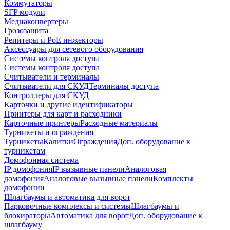
Коммутаторы
SFP модули
Медиаконвертеры
Грозозащита
Репитеры и PoE инжекторы
Аксессуары для сетевого оборудования
Системы контроля доступа
Системы контроля доступа
Считыватели и терминалы
Считыватели для СКУД
Терминалы доступа
Контроллеры для СКУД
Карточки и другие идентификаторы
Принтеры для карт и расходники
Карточные принтеры
Расходные материалы
Турникеты и ограждения
Турникеты
Калитки
Ограждения
Доп. оборудование к
турникетам
Домофонная система
IP домофония
IP вызывные панели
Аналоговая
домофония
Аналоговые вызывные панели
Комплекты
домофонии
Шлагбаумы и автоматика для ворот
Парковочные комплексы и системы
Шлагбаумы и
блокираторы
Автоматика для ворот
Доп. оборудование к
шлагбауму