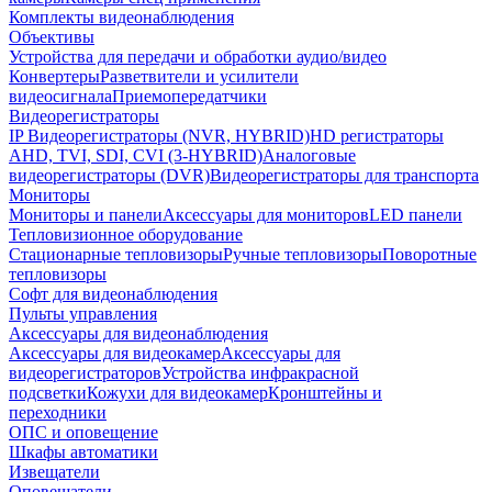
Комплекты видеонаблюдения
Объективы
Устройства для передачи и обработки аудио/видео
Конвертеры
Разветвители и усилители
видеосигнала
Приемопередатчики
Видеорегистраторы
IP Видеорегистраторы (NVR, HYBRID)
HD регистраторы
AHD, TVI, SDI, CVI (3-HYBRID)
Аналоговые
видеорегистраторы (DVR)
Видеорегистраторы для транспорта
Мониторы
Мониторы и панели
Аксессуары для мониторов
LED панели
Тепловизионное оборудование
Стационарные тепловизоры
Ручные тепловизоры
Поворотные
тепловизоры
Софт для видеонаблюдения
Пульты управления
Аксессуары для видеонаблюдения
Аксессуары для видеокамер
Аксессуары для
видеорегистраторов
Устройства инфракрасной
подсветки
Кожухи для видеокамер
Кронштейны и
переходники
ОПС и оповещение
Шкафы автоматики
Извещатели
Оповещатели