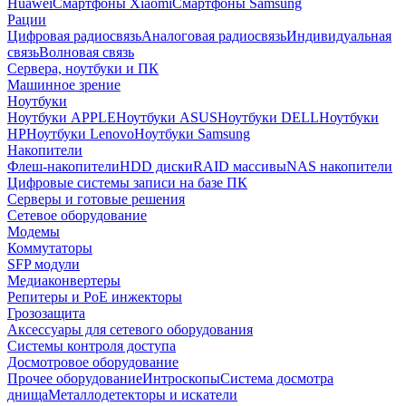
Huawei
Смартфоны Xiaomi
Смартфоны Samsung
Рации
Цифровая радиосвязь
Аналоговая радиосвязь
Индивидуальная
связь
Волновая связь
Сервера, ноутбуки и ПК
Машинное зрение
Ноутбуки
Ноутбуки APPLE
Ноутбуки ASUS
Ноутбуки DELL
Ноутбуки
HP
Ноутбуки Lenovo
Ноутбуки Samsung
Накопители
Флеш-накопители
HDD диски
RAID массивы
NAS накопители
Цифровые системы записи на базе ПК
Серверы и готовые решения
Сетевое оборудование
Модемы
Коммутаторы
SFP модули
Медиаконвертеры
Репитеры и PoE инжекторы
Грозозащита
Аксессуары для сетевого оборудования
Системы контроля доступа
Досмотровое оборудование
Прочее оборудование
Интроскопы
Система досмотра
днища
Металлодетекторы и искатели