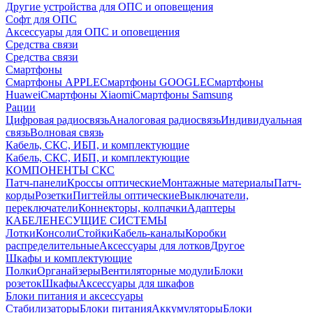
Другие устройства для ОПС и оповещения
Софт для ОПС
Аксессуары для ОПС и оповещения
Средства связи
Средства связи
Смартфоны
Смартфоны APPLE
Смартфоны GOOGLE
Смартфоны
Huawei
Смартфоны Xiaomi
Смартфоны Samsung
Рации
Цифровая радиосвязь
Аналоговая радиосвязь
Индивидуальная
связь
Волновая связь
Кабель, СКС, ИБП, и комплектующие
Кабель, СКС, ИБП, и комплектующие
КОМПОНЕНТЫ СКС
Патч-панели
Кроссы оптические
Монтажные материалы
Патч-
корды
Розетки
Пигтейлы оптические
Выключатели,
переключатели
Коннекторы, колпачки
Адаптеры
КАБЕЛЕНЕСУЩИЕ СИСТЕМЫ
Лотки
Консоли
Стойки
Кабель-каналы
Коробки
распределительные
Аксессуары для лотков
Другое
Шкафы и комплектующие
Полки
Органайзеры
Вентиляторные модули
Блоки
розеток
Шкафы
Аксессуары для шкафов
Блоки питания и аксессуары
Стабилизаторы
Блоки питания
Аккумуляторы
Блоки