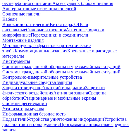
бесперебойного питания
Аксессуары к блокам питания
Альтернативные источники энергий
Солнечные панели
Кабели
Волоконно-оптический
Витая пара, ОПС и
сигнальные
Силовые и питания
Антенные, видео и
микрофонные
Переходники и соединители
Монтажные изделия
Металлорукав, гофра и электротехнические
трубы
Коммутационные изделия
Крепежные и расходные
материалы
Инструменты
Системы гражданской обороны и чрезвычайных ситуаций
Системы гражданской обороны и чрезвычайных ситуаций
Контрольно-измерительные устройства
Индивидуальные средства защиты
Защита от вирусов, бактерий и радиации
Защита от
физического воздействия
Активная защита
Средства
обработки
Стационарные и мобильные экраны
Системы регенерации
Утилизаторы мусора
Информационная безопасность
Подавители
Устройства уничтожения информации
Устройства
диагностики и обнаружения
Программно-аппаратные средства
защита