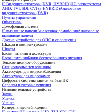
IP Видеорегистраторы (NVR, HYBRID)
HD регистраторы
AHD, TVI, SDI, CVI (3-HYBRID)
Аналоговые
видеорегистраторы (DVR)
Пульты управления
Объективы
Домофонная система
IP вызывные панели
Аналоговая домофония
Аналоговые
вызывные панели
Другие устройства для ОПС и оповещения
Шкафы и комплектующие
Шкафы
Блоки питания и аксессуары
Блоки питания
Блоки бесперебойного питания
Тепловизионное оборудование
Стационарные тепловизоры
Аксессуары для видеонаблюдения
Аксессуары для видеокамер
Цифровые системы записи на базе ПК
Серверы и готовые решения
Исполнительные устройства
Замки
Уценка
Уценка
Камеры видеонаблюдения
IP-камеры
HD камеры AHD, TVI, SDI, CVI