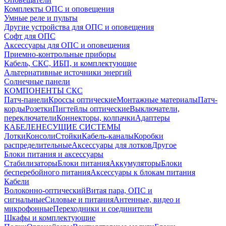
Комплекты ОПС и оповещения
Умные реле и пульты
Другие устройства для ОПС и оповещения
Софт для ОПС
Аксессуары для ОПС и оповещения
Приемно-контрольные приборы
Кабель, СКС, ИБП, и комплектующие
Альтернативные источники энергий
Солнечные панели
КОМПОНЕНТЫ СКС
Патч-панели
Кроссы оптические
Монтажные материалы
Патч-
корды
Розетки
Пигтейлы оптические
Выключатели,
переключатели
Коннекторы, колпачки
Адаптеры
КАБЕЛЕНЕСУЩИЕ СИСТЕМЫ
Лотки
Консоли
Стойки
Кабель-каналы
Коробки
распределительные
Аксессуары для лотков
Другое
Блоки питания и аксессуары
Стабилизаторы
Блоки питания
Аккумуляторы
Блоки
бесперебойного питания
Аксессуары к блокам питания
Кабели
Волоконно-оптический
Витая пара, ОПС и
сигнальные
Силовые и питания
Антенные, видео и
микрофонные
Переходники и соединители
Шкафы и комплектующие