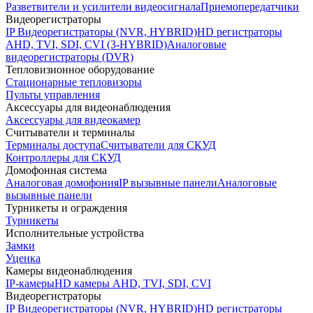
Разветвители и усилители видеосигнала
Приемопередатчики
Видеорегистраторы
IP Видеорегистраторы (NVR, HYBRID)
HD регистраторы
AHD, TVI, SDI, CVI (3-HYBRID)
Аналоговые
видеорегистраторы (DVR)
Тепловизионное оборудование
Стационарные тепловизоры
Пульты управления
Аксессуары для видеонаблюдения
Аксессуары для видеокамер
Считыватели и терминалы
Терминалы доступа
Считыватели для СКУД
Контроллеры для СКУД
Домофонная система
Аналоговая домофония
IP вызывные панели
Аналоговые
вызывные панели
Турникеты и ограждения
Турникеты
Исполнительные устройства
Замки
Уценка
Камеры видеонаблюдения
IP-камеры
HD камеры AHD, TVI, SDI, CVI
Видеорегистраторы
IP Видеорегистраторы (NVR, HYBRID)
HD регистраторы