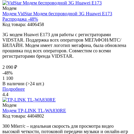
Модем
Модем
VidStar
Модем беспроводной 3G Huawei Е173
Распродажа -48%
Код товара:
4406458
3G модем Huawei Е173 для работы с регистраторами
VIDSTAR. Поддержка всех операторов МЕГАФОН/МТС/
БИЛАЙН. Модем имеет логотип мегафона, была обновлена
прошивка под всех операторов. Совместим со всеми
регистраторами бренда VIDSTAR.
2 090 ₽
-48%
1 100
В наличии (>24 шт.)
Подробнее
4.4
Модем
Модем
TP-LINK
TL-WA830RE
Код товара:
4404802
300 Мбит/с – идеальная скорость для просмотра видео
высокой четкости, потоковой передачи музыки и онлайн-игр