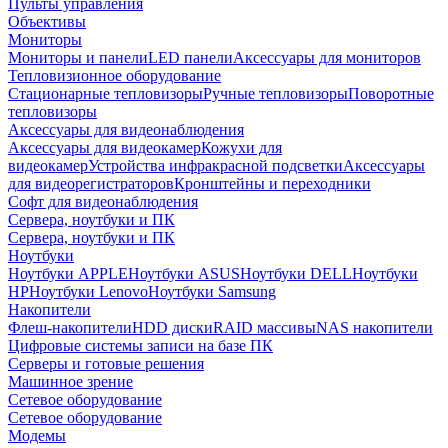
Пульты управления
Объективы
Мониторы
Мониторы и панели
LED панели
Аксессуары для мониторов
Тепловизионное оборудование
Стационарные тепловизоры
Ручные тепловизоры
Поворотные
тепловизоры
Аксессуары для видеонаблюдения
Аксессуары для видеокамер
Кожухи для
видеокамер
Устройства инфракрасной подсветки
Аксессуары
для видеорегистраторов
Кронштейны и переходники
Софт для видеонаблюдения
Сервера, ноутбуки и ПК
Сервера, ноутбуки и ПК
Ноутбуки
Ноутбуки APPLE
Ноутбуки ASUS
Ноутбуки DELL
Ноутбуки
HP
Ноутбуки Lenovo
Ноутбуки Samsung
Накопители
Флеш-накопители
HDD диски
RAID массивы
NAS накопители
Цифровые системы записи на базе ПК
Серверы и готовые решения
Машинное зрение
Сетевое оборудование
Сетевое оборудование
Модемы