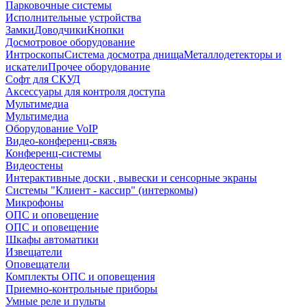
Парковочные системы
Исполнительные устройства
Замки
Доводчики
Кнопки
Досмотровое оборудование
Интроскопы
Система досмотра днища
Металлодетекторы и
искатели
Прочее оборудование
Софт для СКУД
Аксессуары для контроля доступа
Мультимедиа
Мультимедиа
Оборудование VoIP
Видео-конференц-связь
Конференц-системы
Видеостены
Интерактивные доски , вывески и сенсорные экраны
Системы "Клиент - кассир" (интеркомы)
Микрофоны
ОПС и оповещение
ОПС и оповещение
Шкафы автоматики
Извещатели
Оповещатели
Комплекты ОПС и оповещения
Приемно-контрольные приборы
Умные реле и пульты