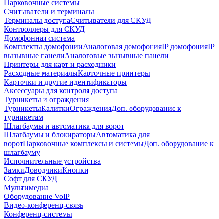
Парковочные системы
Считыватели и терминалы
Терминалы доступа
Считыватели для СКУД
Контроллеры для СКУД
Домофонная система
Комплекты домофонии
Аналоговая домофония
IP домофония
IP
вызывные панели
Аналоговые вызывные панели
Принтеры для карт и расходники
Расходные материалы
Карточные принтеры
Карточки и другие идентификаторы
Аксессуары для контроля доступа
Турникеты и ограждения
Турникеты
Калитки
Ограждения
Доп. оборудование к
турникетам
Шлагбаумы и автоматика для ворот
Шлагбаумы и блокираторы
Автоматика для
ворот
Парковочные комплексы и системы
Доп. оборудование к
шлагбауму
Исполнительные устройства
Замки
Доводчики
Кнопки
Софт для СКУД
Мультимедиа
Оборудование VoIP
Видео-конференц-связь
Конференц-системы