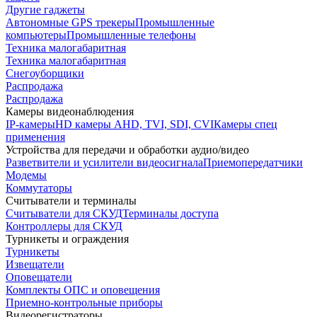
Другие гаджеты
Автономные GPS трекеры
Промышленные
компьютеры
Промышленные телефоны
Техника малогабаритная
Техника малогабаритная
Снегоуборщики
Распродажа
Распродажа
Камеры видеонаблюдения
IP-камеры
HD камеры AHD, TVI, SDI, CVI
Камеры спец
применения
Устройства для передачи и обработки аудио/видео
Разветвители и усилители видеосигнала
Приемопередатчики
Модемы
Коммутаторы
Считыватели и терминалы
Считыватели для СКУД
Терминалы доступа
Контроллеры для СКУД
Турникеты и ограждения
Турникеты
Извещатели
Оповещатели
Комплекты ОПС и оповещения
Приемно-контрольные приборы
Видеорегистраторы