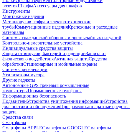
Полки
Органайзеры
Вентиляторные модули
Блоки
розеток
Шкафы
Аксессуары для шкафов
Инструменты
Монтажные изделия
Металлорукав, гофра и электротехнические
трубы
Коммутационные изделия
Крепежные и расходные
материалы
Системы гражданской обороны и чрезвычайных ситуаций
Контрольно-измерительные устройства
Индивидуальные средства защиты
Защита от вирусов, бактерий и радиации
Защита от
физического воздействия
Активная защита
Средства
обработки
Стационарные и мобильные экраны
Системы регенерации
Утилизаторы мусора
Другие гаджеты
Автономные GPS трекеры
Промышленные
компьютеры
Промышленные телефоны
Информационная безопасность
Подавители
Устройства уничтожения информации
Устройства
диагностики и обнаружения
Программно-аппаратные средства
защита
Средства связи
Смартфоны
Смартфоны APPLE
Смартфоны GOOGLE
Смартфоны