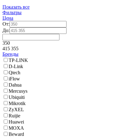
Показать все
Фильтры
Цена
От:
До:
350
415 355
Бренды
TP-LINK
D-Link
Qtech
iFlow
Dahua
Mercusys
Ubiquiti
Mikrotik
ZyXEL
Ruijie
Huawei
MOXA
Beward