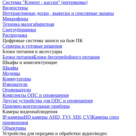
Системы "Клиент - кассир" (интеркомы)
Видеостены
Интерактивные доски , вывески и сенсорные экраны
Микрофоны
Техника малогабаритная
Снегоуборщики
Распродажа
Цифровые системы записи на базе ПК
Серверы и готовые решения
Блоки питания и аксессуары
Блоки питания
Блоки бесперебойного питания
Шкафы и комплектующие
Шкафы
Модемы
Коммутаторы
Извещатели
Оповещатели
Комплекты ОПС и оповещения
Другие устройства для ОПС и оповещения
Приемно-контрольные приборы
Камеры видеонаблюдения
IP-камеры
HD камеры AHD, TVI, SDI, CVI
Камеры спец
применения
Объективы
Устройства для передачи и обработки аудио/видео