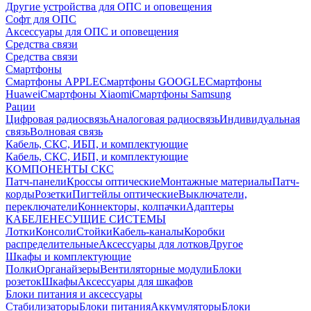
Другие устройства для ОПС и оповещения
Софт для ОПС
Аксессуары для ОПС и оповещения
Средства связи
Средства связи
Смартфоны
Смартфоны APPLE
Смартфоны GOOGLE
Смартфоны
Huawei
Смартфоны Xiaomi
Смартфоны Samsung
Рации
Цифровая радиосвязь
Аналоговая радиосвязь
Индивидуальная
связь
Волновая связь
Кабель, СКС, ИБП, и комплектующие
Кабель, СКС, ИБП, и комплектующие
КОМПОНЕНТЫ СКС
Патч-панели
Кроссы оптические
Монтажные материалы
Патч-
корды
Розетки
Пигтейлы оптические
Выключатели,
переключатели
Коннекторы, колпачки
Адаптеры
КАБЕЛЕНЕСУЩИЕ СИСТЕМЫ
Лотки
Консоли
Стойки
Кабель-каналы
Коробки
распределительные
Аксессуары для лотков
Другое
Шкафы и комплектующие
Полки
Органайзеры
Вентиляторные модули
Блоки
розеток
Шкафы
Аксессуары для шкафов
Блоки питания и аксессуары
Стабилизаторы
Блоки питания
Аккумуляторы
Блоки