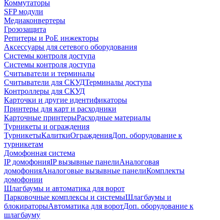
Коммутаторы
SFP модули
Медиаконвертеры
Грозозащита
Репитеры и PoE инжекторы
Аксессуары для сетевого оборудования
Системы контроля доступа
Системы контроля доступа
Считыватели и терминалы
Считыватели для СКУД
Терминалы доступа
Контроллеры для СКУД
Карточки и другие идентификаторы
Принтеры для карт и расходники
Карточные принтеры
Расходные материалы
Турникеты и ограждения
Турникеты
Калитки
Ограждения
Доп. оборудование к
турникетам
Домофонная система
IP домофония
IP вызывные панели
Аналоговая
домофония
Аналоговые вызывные панели
Комплекты
домофонии
Шлагбаумы и автоматика для ворот
Парковочные комплексы и системы
Шлагбаумы и
блокираторы
Автоматика для ворот
Доп. оборудование к
шлагбауму