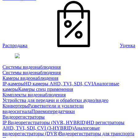
Распродажа
Уценка
Системы видеонаблюдения
Системы видеонаблюдения
Камеры видеонаблюдения
IP-камеры
HD камеры AHD, TVI, SDI, CVI
Аналоговые
камеры
Камеры спец применения
Комплекты видеонаблюдения
Устройства для передачи и обработки аудио/видео
Конвертеры
Разветвители и усилители
видеосигнала
Приемопередатчики
Видеорегистраторы
IP Видеорегистраторы (NVR, HYBRID)
HD регистраторы
AHD, TVI, SDI, CVI (3-HYBRID)
Аналоговые
видеорегистраторы (DVR)
Видеорегистраторы для транспорта