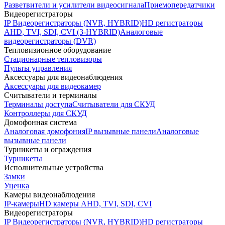
Разветвители и усилители видеосигнала
Приемопередатчики
Видеорегистраторы
IP Видеорегистраторы (NVR, HYBRID)
HD регистраторы
AHD, TVI, SDI, CVI (3-HYBRID)
Аналоговые
видеорегистраторы (DVR)
Тепловизионное оборудование
Стационарные тепловизоры
Пульты управления
Аксессуары для видеонаблюдения
Аксессуары для видеокамер
Считыватели и терминалы
Терминалы доступа
Считыватели для СКУД
Контроллеры для СКУД
Домофонная система
Аналоговая домофония
IP вызывные панели
Аналоговые
вызывные панели
Турникеты и ограждения
Турникеты
Исполнительные устройства
Замки
Уценка
Камеры видеонаблюдения
IP-камеры
HD камеры AHD, TVI, SDI, CVI
Видеорегистраторы
IP Видеорегистраторы (NVR, HYBRID)
HD регистраторы