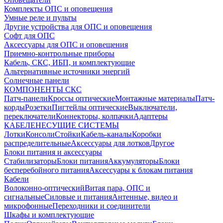
Комплекты ОПС и оповещения
Умные реле и пульты
Другие устройства для ОПС и оповещения
Софт для ОПС
Аксессуары для ОПС и оповещения
Приемно-контрольные приборы
Кабель, СКС, ИБП, и комплектующие
Альтернативные источники энергий
Солнечные панели
КОМПОНЕНТЫ СКС
Патч-панели
Кроссы оптические
Монтажные материалы
Патч-
корды
Розетки
Пигтейлы оптические
Выключатели,
переключатели
Коннекторы, колпачки
Адаптеры
КАБЕЛЕНЕСУЩИЕ СИСТЕМЫ
Лотки
Консоли
Стойки
Кабель-каналы
Коробки
распределительные
Аксессуары для лотков
Другое
Блоки питания и аксессуары
Стабилизаторы
Блоки питания
Аккумуляторы
Блоки
бесперебойного питания
Аксессуары к блокам питания
Кабели
Волоконно-оптический
Витая пара, ОПС и
сигнальные
Силовые и питания
Антенные, видео и
микрофонные
Переходники и соединители
Шкафы и комплектующие