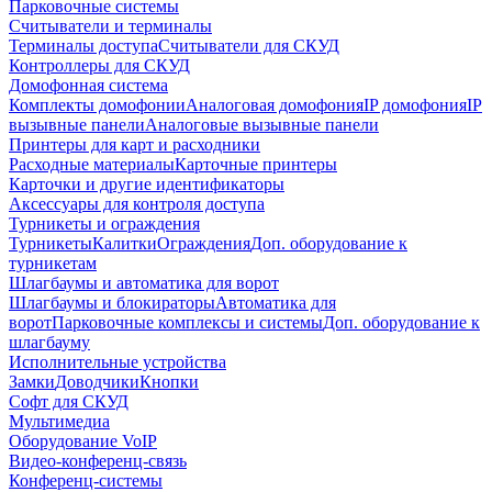
Парковочные системы
Считыватели и терминалы
Терминалы доступа
Считыватели для СКУД
Контроллеры для СКУД
Домофонная система
Комплекты домофонии
Аналоговая домофония
IP домофония
IP
вызывные панели
Аналоговые вызывные панели
Принтеры для карт и расходники
Расходные материалы
Карточные принтеры
Карточки и другие идентификаторы
Аксессуары для контроля доступа
Турникеты и ограждения
Турникеты
Калитки
Ограждения
Доп. оборудование к
турникетам
Шлагбаумы и автоматика для ворот
Шлагбаумы и блокираторы
Автоматика для
ворот
Парковочные комплексы и системы
Доп. оборудование к
шлагбауму
Исполнительные устройства
Замки
Доводчики
Кнопки
Софт для СКУД
Мультимедиа
Оборудование VoIP
Видео-конференц-связь
Конференц-системы