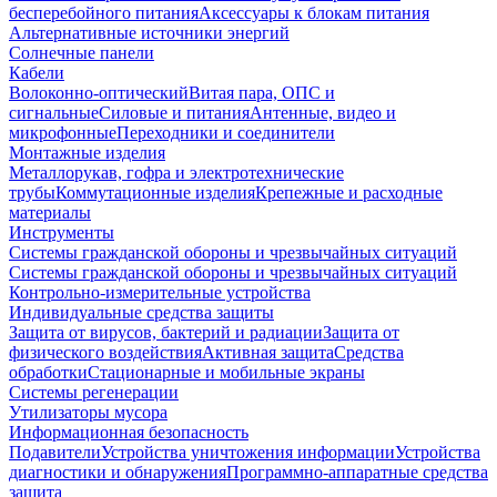
бесперебойного питания
Аксессуары к блокам питания
Альтернативные источники энергий
Солнечные панели
Кабели
Волоконно-оптический
Витая пара, ОПС и
сигнальные
Силовые и питания
Антенные, видео и
микрофонные
Переходники и соединители
Монтажные изделия
Металлорукав, гофра и электротехнические
трубы
Коммутационные изделия
Крепежные и расходные
материалы
Инструменты
Системы гражданской обороны и чрезвычайных ситуаций
Системы гражданской обороны и чрезвычайных ситуаций
Контрольно-измерительные устройства
Индивидуальные средства защиты
Защита от вирусов, бактерий и радиации
Защита от
физического воздействия
Активная защита
Средства
обработки
Стационарные и мобильные экраны
Системы регенерации
Утилизаторы мусора
Информационная безопасность
Подавители
Устройства уничтожения информации
Устройства
диагностики и обнаружения
Программно-аппаратные средства
защита