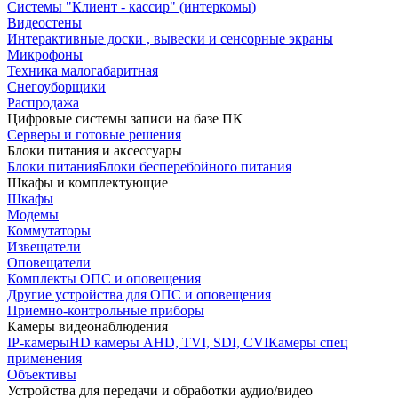
Системы "Клиент - кассир" (интеркомы)
Видеостены
Интерактивные доски , вывески и сенсорные экраны
Микрофоны
Техника малогабаритная
Снегоуборщики
Распродажа
Цифровые системы записи на базе ПК
Серверы и готовые решения
Блоки питания и аксессуары
Блоки питания
Блоки бесперебойного питания
Шкафы и комплектующие
Шкафы
Модемы
Коммутаторы
Извещатели
Оповещатели
Комплекты ОПС и оповещения
Другие устройства для ОПС и оповещения
Приемно-контрольные приборы
Камеры видеонаблюдения
IP-камеры
HD камеры AHD, TVI, SDI, CVI
Камеры спец
применения
Объективы
Устройства для передачи и обработки аудио/видео