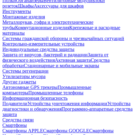
Полки
Органайзеры
Вентиляторные модули
Блоки
розеток
Шкафы
Аксессуары для шкафов
Инструменты
Монтажные изделия
Металлорукав, гофра и электротехнические
трубы
Коммутационные изделия
Крепежные и расходные
материалы
Системы гражданской обороны и чрезвычайных ситуаций
Контрольно-измерительные устройства
Индивидуальные средства защиты
Защита от вирусов, бактерий и радиации
Защита от
физического воздействия
Активная защита
Средства
обработки
Стационарные и мобильные экраны
Системы регенерации
Утилизаторы мусора
Другие гаджеты
Автономные GPS трекеры
Промышленные
компьютеры
Промышленные телефоны
Информационная безопасность
Подавители
Устройства уничтожения информации
Устройства
диагностики и обнаружения
Программно-аппаратные средства
защита
Средства связи
Смартфоны
Смартфоны APPLE
Смартфоны GOOGLE
Смартфоны