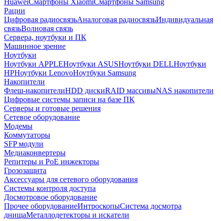
Huawei
Смартфоны Xiaomi
Смартфоны Samsung
Рации
Цифровая радиосвязь
Аналоговая радиосвязь
Индивидуальная
связь
Волновая связь
Сервера, ноутбуки и ПК
Машинное зрение
Ноутбуки
Ноутбуки APPLE
Ноутбуки ASUS
Ноутбуки DELL
Ноутбуки
HP
Ноутбуки Lenovo
Ноутбуки Samsung
Накопители
Флеш-накопители
HDD диски
RAID массивы
NAS накопители
Цифровые системы записи на базе ПК
Серверы и готовые решения
Сетевое оборудование
Модемы
Коммутаторы
SFP модули
Медиаконвертеры
Репитеры и PoE инжекторы
Грозозащита
Аксессуары для сетевого оборудования
Системы контроля доступа
Досмотровое оборудование
Прочее оборудование
Интроскопы
Система досмотра
днища
Металлодетекторы и искатели