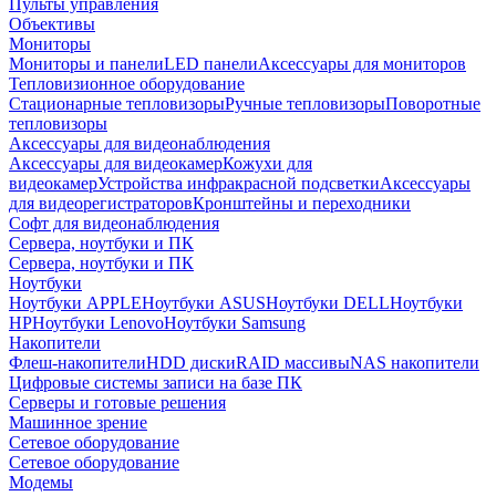
Пульты управления
Объективы
Мониторы
Мониторы и панели
LED панели
Аксессуары для мониторов
Тепловизионное оборудование
Стационарные тепловизоры
Ручные тепловизоры
Поворотные
тепловизоры
Аксессуары для видеонаблюдения
Аксессуары для видеокамер
Кожухи для
видеокамер
Устройства инфракрасной подсветки
Аксессуары
для видеорегистраторов
Кронштейны и переходники
Софт для видеонаблюдения
Сервера, ноутбуки и ПК
Сервера, ноутбуки и ПК
Ноутбуки
Ноутбуки APPLE
Ноутбуки ASUS
Ноутбуки DELL
Ноутбуки
HP
Ноутбуки Lenovo
Ноутбуки Samsung
Накопители
Флеш-накопители
HDD диски
RAID массивы
NAS накопители
Цифровые системы записи на базе ПК
Серверы и готовые решения
Машинное зрение
Сетевое оборудование
Сетевое оборудование
Модемы