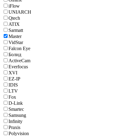
iFlow
UNIARCH
Qtech
ATIX
Sarmatt
Master
VidStar
Falcon Eye
Болид
ActiveCam
Everfocus
XVI
EZ-IP
IDIS
LTV
Fox
D-Link
Smartec
Samsung
Infinity
Praxis
Polyvision