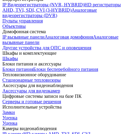
IP Видеорегистраторы (NVR, HYBRID)
HD регистраторы
AHD, TVI, SDI, CVI (3-HYBRID)
Аналоговые
видеорегистраторы (DVR)
Пульты управления
Объективы
Домофонная система
IP вызывные панели
Аналоговая домофония
Аналоговые
вызывные панели
Другие устройства для ОПС и оповещения
Шкафы и комплектующие
Шкафы
Блоки питания и аксессуары
Блоки питания
Блоки бесперебойного питания
Тепловизионное оборудование
Стационарные тепловизоры
Аксессуары для видеонаблюдения
Аксессуары для видеокамер
Цифровые системы записи на базе ПК
Серверы и готовые решения
Исполнительные устройства
Замки
Уценка
Уценка
Камеры видеонаблюдения
IP-камеры
HD камеры AHD, TVI, SDI, CVI