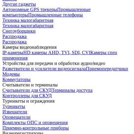
Другие гаджеты
Автономные GPS трекеры
Промышленные
компьютеры
Промышленные телефоны
Техника малогабаритная
Техника малогабаритная
Снегоуборщики
Распродажа
Распродажа
Камеры видеонаблюдения
IP-камеры
HD камеры AHD, TVI, SDI, CVI
Камеры спец
применения
Устройства для передачи и обработки аудио/видео
Разветвители и усилители видеосигнала
Приемопередатчики
Модемы
Коммутаторы
Считыватели и терминалы
Считыватели для СКУД
Терминалы доступа
Контроллеры для СКУД
Турникеты и ограждения
Турникеты
Извещатели
Оповещатели
Комплекты ОПС и оповещения
Приемно-контрольные приборы
Видеорегистраторы