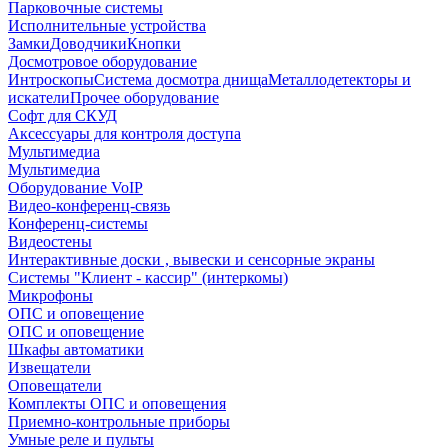
Парковочные системы
Исполнительные устройства
Замки
Доводчики
Кнопки
Досмотровое оборудование
Интроскопы
Система досмотра днища
Металлодетекторы и
искатели
Прочее оборудование
Софт для СКУД
Аксессуары для контроля доступа
Мультимедиа
Мультимедиа
Оборудование VoIP
Видео-конференц-связь
Конференц-системы
Видеостены
Интерактивные доски , вывески и сенсорные экраны
Системы "Клиент - кассир" (интеркомы)
Микрофоны
ОПС и оповещение
ОПС и оповещение
Шкафы автоматики
Извещатели
Оповещатели
Комплекты ОПС и оповещения
Приемно-контрольные приборы
Умные реле и пульты