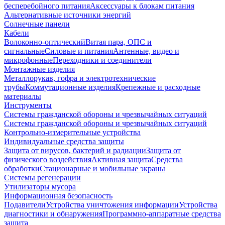
бесперебойного питания
Аксессуары к блокам питания
Альтернативные источники энергий
Солнечные панели
Кабели
Волоконно-оптический
Витая пара, ОПС и
сигнальные
Силовые и питания
Антенные, видео и
микрофонные
Переходники и соединители
Монтажные изделия
Металлорукав, гофра и электротехнические
трубы
Коммутационные изделия
Крепежные и расходные
материалы
Инструменты
Системы гражданской обороны и чрезвычайных ситуаций
Системы гражданской обороны и чрезвычайных ситуаций
Контрольно-измерительные устройства
Индивидуальные средства защиты
Защита от вирусов, бактерий и радиации
Защита от
физического воздействия
Активная защита
Средства
обработки
Стационарные и мобильные экраны
Системы регенерации
Утилизаторы мусора
Информационная безопасность
Подавители
Устройства уничтожения информации
Устройства
диагностики и обнаружения
Программно-аппаратные средства
защита