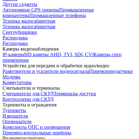
Другие гаджеты
Автономные GPS трекеры
Промышленные
компьютеры
Промышленные телефоны
Техника малогабаритная
Техника малогабаритная
Снегоуборщики
Распродажа
Распродажа
Камеры видеонаблюдения
IP-камеры
HD камеры AHD, TVI, SDI, CVI
Камеры спец
применения
Устройства для передачи и обработки аудио/видео
Разветвители и усилители видеосигнала
Приемопередатчики
Модемы
Коммутаторы
Считыватели и терминалы
Считыватели для СКУД
Терминалы доступа
Контроллеры для СКУД
Турникеты и ограждения
Турникеты
Извещатели
Оповещатели
Комплекты ОПС и оповещения
Приемно-контрольные приборы
Видеорегистраторы