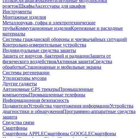
Полки
Органайзеры
Вентиляторные модули
Блоки
розеток
Шкафы
Аксессуары для шкафов
Инструменты
Монтажные изделия
Металлорукав, гофра и электротехнические
трубы
Коммутационные изделия
Крепежные и расходные
материалы
Системы гражданской обороны и чрезвычайных ситуаций
Контрольно-измерительные устройства
Индивидуальные средства защиты
Защита от вирусов, бактерий и радиации
Защита от
физического воздействия
Активная защита
Средства
обработки
Стационарные и мобильные экраны
Системы регенерации
Утилизаторы мусора
Другие гаджеты
Автономные GPS трекеры
Промышленные
компьютеры
Промышленные телефоны
Информационная безопасность
Подавители
Устройства уничтожения информации
Устройства
диагностики и обнаружения
Программно-аппаратные средства
защита
Средства связи
Смартфоны
Смартфоны APPLE
Смартфоны GOOGLE
Смартфоны