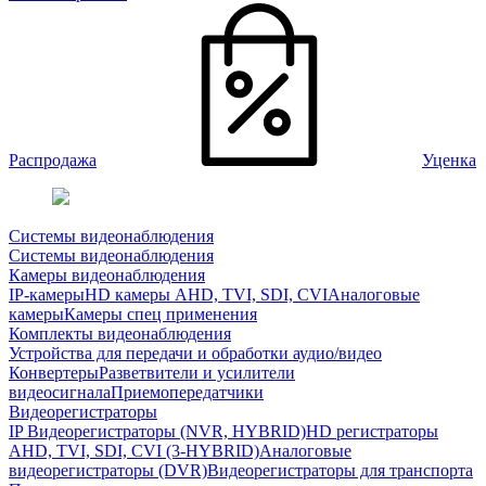
Распродажа
Уценка
Системы видеонаблюдения
Системы видеонаблюдения
Камеры видеонаблюдения
IP-камеры
HD камеры AHD, TVI, SDI, CVI
Аналоговые
камеры
Камеры спец применения
Комплекты видеонаблюдения
Устройства для передачи и обработки аудио/видео
Конвертеры
Разветвители и усилители
видеосигнала
Приемопередатчики
Видеорегистраторы
IP Видеорегистраторы (NVR, HYBRID)
HD регистраторы
AHD, TVI, SDI, CVI (3-HYBRID)
Аналоговые
видеорегистраторы (DVR)
Видеорегистраторы для транспорта