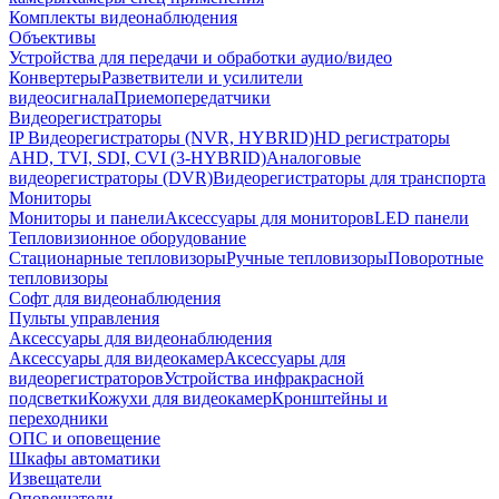
Комплекты видеонаблюдения
Объективы
Устройства для передачи и обработки аудио/видео
Конвертеры
Разветвители и усилители
видеосигнала
Приемопередатчики
Видеорегистраторы
IP Видеорегистраторы (NVR, HYBRID)
HD регистраторы
AHD, TVI, SDI, CVI (3-HYBRID)
Аналоговые
видеорегистраторы (DVR)
Видеорегистраторы для транспорта
Мониторы
Мониторы и панели
Аксессуары для мониторов
LED панели
Тепловизионное оборудование
Стационарные тепловизоры
Ручные тепловизоры
Поворотные
тепловизоры
Софт для видеонаблюдения
Пульты управления
Аксессуары для видеонаблюдения
Аксессуары для видеокамер
Аксессуары для
видеорегистраторов
Устройства инфракрасной
подсветки
Кожухи для видеокамер
Кронштейны и
переходники
ОПС и оповещение
Шкафы автоматики
Извещатели
Оповещатели