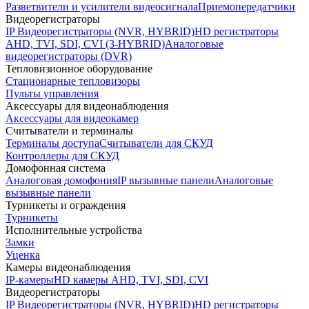
Разветвители и усилители видеосигнала
Приемопередатчики
Видеорегистраторы
IP Видеорегистраторы (NVR, HYBRID)
HD регистраторы
AHD, TVI, SDI, CVI (3-HYBRID)
Аналоговые
видеорегистраторы (DVR)
Тепловизионное оборудование
Стационарные тепловизоры
Пульты управления
Аксессуары для видеонаблюдения
Аксессуары для видеокамер
Считыватели и терминалы
Терминалы доступа
Считыватели для СКУД
Контроллеры для СКУД
Домофонная система
Аналоговая домофония
IP вызывные панели
Аналоговые
вызывные панели
Турникеты и ограждения
Турникеты
Исполнительные устройства
Замки
Уценка
Камеры видеонаблюдения
IP-камеры
HD камеры AHD, TVI, SDI, CVI
Видеорегистраторы
IP Видеорегистраторы (NVR, HYBRID)
HD регистраторы