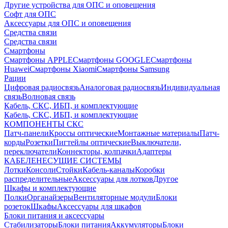
Другие устройства для ОПС и оповещения
Софт для ОПС
Аксессуары для ОПС и оповещения
Средства связи
Средства связи
Смартфоны
Смартфоны APPLE
Смартфоны GOOGLE
Смартфоны
Huawei
Смартфоны Xiaomi
Смартфоны Samsung
Рации
Цифровая радиосвязь
Аналоговая радиосвязь
Индивидуальная
связь
Волновая связь
Кабель, СКС, ИБП, и комплектующие
Кабель, СКС, ИБП, и комплектующие
КОМПОНЕНТЫ СКС
Патч-панели
Кроссы оптические
Монтажные материалы
Патч-
корды
Розетки
Пигтейлы оптические
Выключатели,
переключатели
Коннекторы, колпачки
Адаптеры
КАБЕЛЕНЕСУЩИЕ СИСТЕМЫ
Лотки
Консоли
Стойки
Кабель-каналы
Коробки
распределительные
Аксессуары для лотков
Другое
Шкафы и комплектующие
Полки
Органайзеры
Вентиляторные модули
Блоки
розеток
Шкафы
Аксессуары для шкафов
Блоки питания и аксессуары
Стабилизаторы
Блоки питания
Аккумуляторы
Блоки