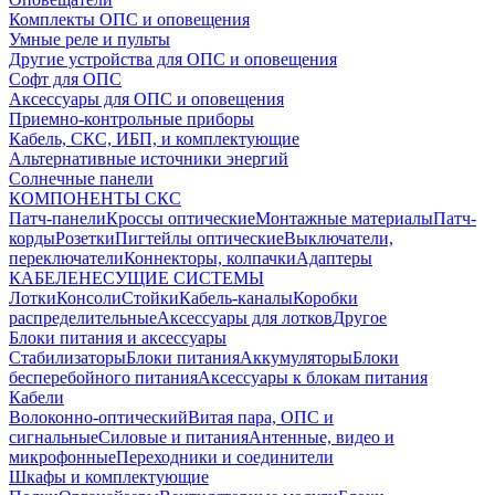
Комплекты ОПС и оповещения
Умные реле и пульты
Другие устройства для ОПС и оповещения
Софт для ОПС
Аксессуары для ОПС и оповещения
Приемно-контрольные приборы
Кабель, СКС, ИБП, и комплектующие
Альтернативные источники энергий
Солнечные панели
КОМПОНЕНТЫ СКС
Патч-панели
Кроссы оптические
Монтажные материалы
Патч-
корды
Розетки
Пигтейлы оптические
Выключатели,
переключатели
Коннекторы, колпачки
Адаптеры
КАБЕЛЕНЕСУЩИЕ СИСТЕМЫ
Лотки
Консоли
Стойки
Кабель-каналы
Коробки
распределительные
Аксессуары для лотков
Другое
Блоки питания и аксессуары
Стабилизаторы
Блоки питания
Аккумуляторы
Блоки
бесперебойного питания
Аксессуары к блокам питания
Кабели
Волоконно-оптический
Витая пара, ОПС и
сигнальные
Силовые и питания
Антенные, видео и
микрофонные
Переходники и соединители
Шкафы и комплектующие