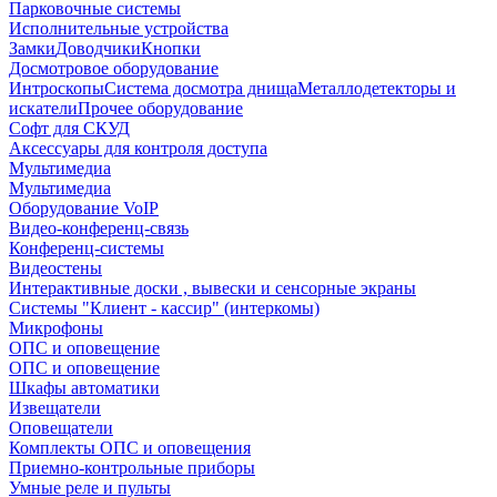
Парковочные системы
Исполнительные устройства
Замки
Доводчики
Кнопки
Досмотровое оборудование
Интроскопы
Система досмотра днища
Металлодетекторы и
искатели
Прочее оборудование
Софт для СКУД
Аксессуары для контроля доступа
Мультимедиа
Мультимедиа
Оборудование VoIP
Видео-конференц-связь
Конференц-системы
Видеостены
Интерактивные доски , вывески и сенсорные экраны
Системы "Клиент - кассир" (интеркомы)
Микрофоны
ОПС и оповещение
ОПС и оповещение
Шкафы автоматики
Извещатели
Оповещатели
Комплекты ОПС и оповещения
Приемно-контрольные приборы
Умные реле и пульты