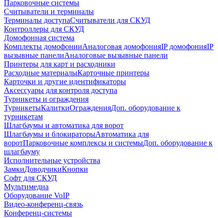
Парковочные системы
Считыватели и терминалы
Терминалы доступа
Считыватели для СКУД
Контроллеры для СКУД
Домофонная система
Комплекты домофонии
Аналоговая домофония
IP домофония
IP
вызывные панели
Аналоговые вызывные панели
Принтеры для карт и расходники
Расходные материалы
Карточные принтеры
Карточки и другие идентификаторы
Аксессуары для контроля доступа
Турникеты и ограждения
Турникеты
Калитки
Ограждения
Доп. оборудование к
турникетам
Шлагбаумы и автоматика для ворот
Шлагбаумы и блокираторы
Автоматика для
ворот
Парковочные комплексы и системы
Доп. оборудование к
шлагбауму
Исполнительные устройства
Замки
Доводчики
Кнопки
Софт для СКУД
Мультимедиа
Оборудование VoIP
Видео-конференц-связь
Конференц-системы