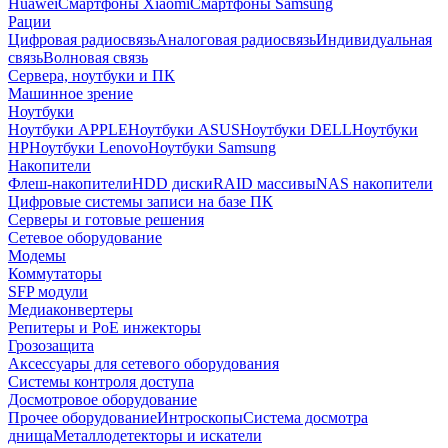
Huawei
Смартфоны Xiaomi
Смартфоны Samsung
Рации
Цифровая радиосвязь
Аналоговая радиосвязь
Индивидуальная
связь
Волновая связь
Сервера, ноутбуки и ПК
Машинное зрение
Ноутбуки
Ноутбуки APPLE
Ноутбуки ASUS
Ноутбуки DELL
Ноутбуки
HP
Ноутбуки Lenovo
Ноутбуки Samsung
Накопители
Флеш-накопители
HDD диски
RAID массивы
NAS накопители
Цифровые системы записи на базе ПК
Серверы и готовые решения
Сетевое оборудование
Модемы
Коммутаторы
SFP модули
Медиаконвертеры
Репитеры и PoE инжекторы
Грозозащита
Аксессуары для сетевого оборудования
Системы контроля доступа
Досмотровое оборудование
Прочее оборудование
Интроскопы
Система досмотра
днища
Металлодетекторы и искатели