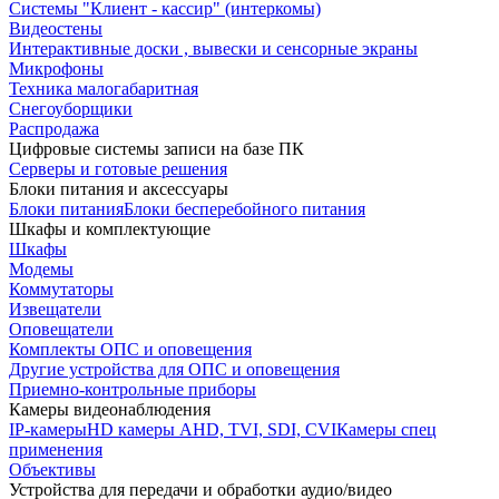
Системы "Клиент - кассир" (интеркомы)
Видеостены
Интерактивные доски , вывески и сенсорные экраны
Микрофоны
Техника малогабаритная
Снегоуборщики
Распродажа
Цифровые системы записи на базе ПК
Серверы и готовые решения
Блоки питания и аксессуары
Блоки питания
Блоки бесперебойного питания
Шкафы и комплектующие
Шкафы
Модемы
Коммутаторы
Извещатели
Оповещатели
Комплекты ОПС и оповещения
Другие устройства для ОПС и оповещения
Приемно-контрольные приборы
Камеры видеонаблюдения
IP-камеры
HD камеры AHD, TVI, SDI, CVI
Камеры спец
применения
Объективы
Устройства для передачи и обработки аудио/видео