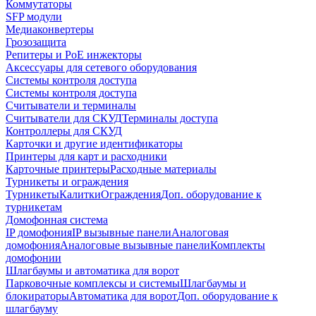
Коммутаторы
SFP модули
Медиаконвертеры
Грозозащита
Репитеры и PoE инжекторы
Аксессуары для сетевого оборудования
Системы контроля доступа
Системы контроля доступа
Считыватели и терминалы
Считыватели для СКУД
Терминалы доступа
Контроллеры для СКУД
Карточки и другие идентификаторы
Принтеры для карт и расходники
Карточные принтеры
Расходные материалы
Турникеты и ограждения
Турникеты
Калитки
Ограждения
Доп. оборудование к
турникетам
Домофонная система
IP домофония
IP вызывные панели
Аналоговая
домофония
Аналоговые вызывные панели
Комплекты
домофонии
Шлагбаумы и автоматика для ворот
Парковочные комплексы и системы
Шлагбаумы и
блокираторы
Автоматика для ворот
Доп. оборудование к
шлагбауму