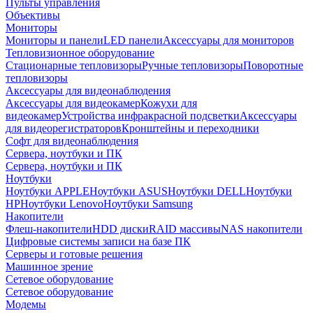
Пульты управления
Объективы
Мониторы
Мониторы и панели
LED панели
Аксессуары для мониторов
Тепловизионное оборудование
Стационарные тепловизоры
Ручные тепловизоры
Поворотные
тепловизоры
Аксессуары для видеонаблюдения
Аксессуары для видеокамер
Кожухи для
видеокамер
Устройства инфракрасной подсветки
Аксессуары
для видеорегистраторов
Кронштейны и переходники
Софт для видеонаблюдения
Сервера, ноутбуки и ПК
Сервера, ноутбуки и ПК
Ноутбуки
Ноутбуки APPLE
Ноутбуки ASUS
Ноутбуки DELL
Ноутбуки
HP
Ноутбуки Lenovo
Ноутбуки Samsung
Накопители
Флеш-накопители
HDD диски
RAID массивы
NAS накопители
Цифровые системы записи на базе ПК
Серверы и готовые решения
Машинное зрение
Сетевое оборудование
Сетевое оборудование
Модемы