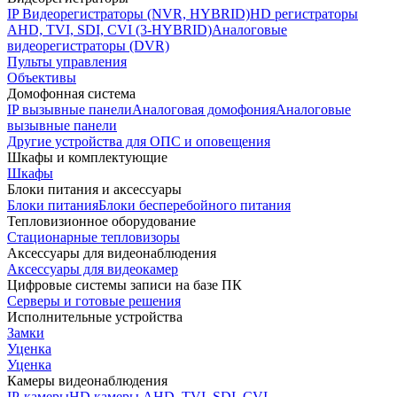
IP Видеорегистраторы (NVR, HYBRID)
HD регистраторы
AHD, TVI, SDI, CVI (3-HYBRID)
Аналоговые
видеорегистраторы (DVR)
Пульты управления
Объективы
Домофонная система
IP вызывные панели
Аналоговая домофония
Аналоговые
вызывные панели
Другие устройства для ОПС и оповещения
Шкафы и комплектующие
Шкафы
Блоки питания и аксессуары
Блоки питания
Блоки бесперебойного питания
Тепловизионное оборудование
Стационарные тепловизоры
Аксессуары для видеонаблюдения
Аксессуары для видеокамер
Цифровые системы записи на базе ПК
Серверы и готовые решения
Исполнительные устройства
Замки
Уценка
Уценка
Камеры видеонаблюдения
IP-камеры
HD камеры AHD, TVI, SDI, CVI