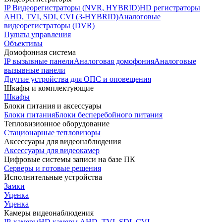
IP Видеорегистраторы (NVR, HYBRID)
HD регистраторы
AHD, TVI, SDI, CVI (3-HYBRID)
Аналоговые
видеорегистраторы (DVR)
Пульты управления
Объективы
Домофонная система
IP вызывные панели
Аналоговая домофония
Аналоговые
вызывные панели
Другие устройства для ОПС и оповещения
Шкафы и комплектующие
Шкафы
Блоки питания и аксессуары
Блоки питания
Блоки бесперебойного питания
Тепловизионное оборудование
Стационарные тепловизоры
Аксессуары для видеонаблюдения
Аксессуары для видеокамер
Цифровые системы записи на базе ПК
Серверы и готовые решения
Исполнительные устройства
Замки
Уценка
Уценка
Камеры видеонаблюдения
IP-камеры
HD камеры AHD, TVI, SDI, CVI