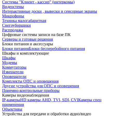
Системы "Клиент - кассир" (интеркомы)
Видеостены
Интерактивные доски , вывески и сенсорные экраны
Микрофоны
Техника малогабаритная
Снегоуборщики
Распродажа
Цифровые системы записи на базе ПК
Серверы и готовые решения
Блоки питания и аксессуары
Блоки питания
Блоки бесперебойного питания
Шкафы и комплектующие
Шкафы
Модемы
Коммутаторы
Извещатели
Оповещатели
Комплекты ОПС и оповещения
Другие устройства для ОПС и оповещения
Приемно-контрольные приборы
Камеры видеонаблюдения
IP-камеры
HD камеры AHD, TVI, SDI, CVI
Камеры спец
применения
Объективы
Устройства для передачи и обработки аудио/видео