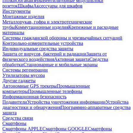
Полки
Органайзеры
Вентиляторные модули
Блоки
розеток
Шкафы
Аксессуары для шкафов
Инструменты
Монтажные изделия
Металлорукав, гофра и электротехнические
трубы
Коммутационные изделия
Крепежные и расходные
материалы
Системы гражданской обороны и чрезвычайных ситуаций
Контрольно-измерительные устройства
Индивидуальные средства защиты
Защита от вирусов, бактерий и радиации
Защита от
физического воздействия
Активная защита
Средства
обработки
Стационарные и мобильные экраны
Системы регенерации
Утилизаторы мусора
Другие гаджеты
Автономные GPS трекеры
Промышленные
компьютеры
Промышленные телефоны
Информационная безопасность
Подавители
Устройства уничтожения информации
Устройства
диагностики и обнаружения
Программно-аппаратные средства
защита
Средства связи
Смартфоны
Смартфоны APPLE
Смартфоны GOOGLE
Смартфоны