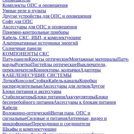
Комплекты ОПС и оповещения
Умные реле и пульты
Другие устройства для ОПС и оповещения
Софт для ОПС
Аксессуары для ОПС и оповещения
Приемно-контрольные приборы
Кабель, СКС, ИБП, и комплектующие
Альтернативные источники энергий
Солнечные панели
КОМПОНЕНТЫ СКС
Патч-панели
Кроссы оптические
Монтажные материалы
Патч-
корды
Розетки
Пигтейлы оптические
Выключатели,
переключатели
Коннекторы, колпачки
Адаптеры
КАБЕЛЕНЕСУЩИЕ СИСТЕМЫ
Лотки
Консоли
Стойки
Кабель-каналы
Коробки
распределительные
Аксессуары для лотков
Другое
Блоки питания и аксессуары
Стабилизаторы
Блоки питания
Аккумуляторы
Блоки
бесперебойного питания
Аксессуары к блокам питания
Кабели
Волоконно-оптический
Витая пара, ОПС и
сигнальные
Силовые и питания
Антенные, видео и
микрофонные
Переходники и соединители
Шкафы и комплектующие