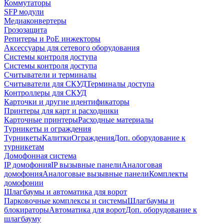
Коммутаторы
SFP модули
Медиаконвертеры
Грозозащита
Репитеры и PoE инжекторы
Аксессуары для сетевого оборудования
Системы контроля доступа
Системы контроля доступа
Считыватели и терминалы
Считыватели для СКУД
Терминалы доступа
Контроллеры для СКУД
Карточки и другие идентификаторы
Принтеры для карт и расходники
Карточные принтеры
Расходные материалы
Турникеты и ограждения
Турникеты
Калитки
Ограждения
Доп. оборудование к
турникетам
Домофонная система
IP домофония
IP вызывные панели
Аналоговая
домофония
Аналоговые вызывные панели
Комплекты
домофонии
Шлагбаумы и автоматика для ворот
Парковочные комплексы и системы
Шлагбаумы и
блокираторы
Автоматика для ворот
Доп. оборудование к
шлагбауму