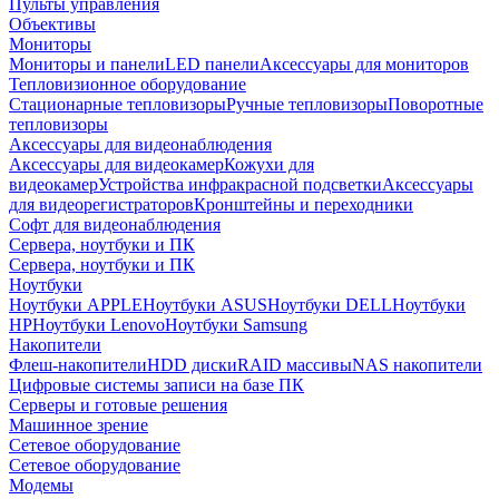
Пульты управления
Объективы
Мониторы
Мониторы и панели
LED панели
Аксессуары для мониторов
Тепловизионное оборудование
Стационарные тепловизоры
Ручные тепловизоры
Поворотные
тепловизоры
Аксессуары для видеонаблюдения
Аксессуары для видеокамер
Кожухи для
видеокамер
Устройства инфракрасной подсветки
Аксессуары
для видеорегистраторов
Кронштейны и переходники
Софт для видеонаблюдения
Сервера, ноутбуки и ПК
Сервера, ноутбуки и ПК
Ноутбуки
Ноутбуки APPLE
Ноутбуки ASUS
Ноутбуки DELL
Ноутбуки
HP
Ноутбуки Lenovo
Ноутбуки Samsung
Накопители
Флеш-накопители
HDD диски
RAID массивы
NAS накопители
Цифровые системы записи на базе ПК
Серверы и готовые решения
Машинное зрение
Сетевое оборудование
Сетевое оборудование
Модемы