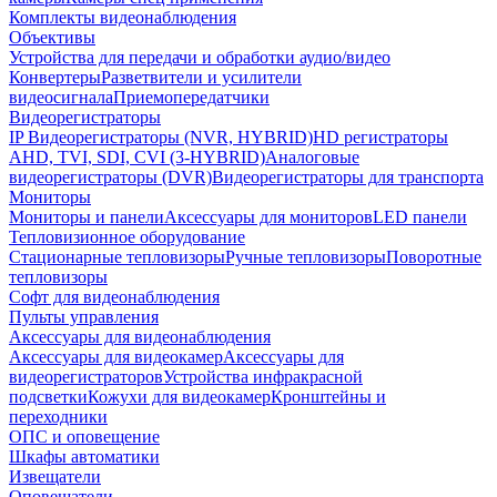
Комплекты видеонаблюдения
Объективы
Устройства для передачи и обработки аудио/видео
Конвертеры
Разветвители и усилители
видеосигнала
Приемопередатчики
Видеорегистраторы
IP Видеорегистраторы (NVR, HYBRID)
HD регистраторы
AHD, TVI, SDI, CVI (3-HYBRID)
Аналоговые
видеорегистраторы (DVR)
Видеорегистраторы для транспорта
Мониторы
Мониторы и панели
Аксессуары для мониторов
LED панели
Тепловизионное оборудование
Стационарные тепловизоры
Ручные тепловизоры
Поворотные
тепловизоры
Софт для видеонаблюдения
Пульты управления
Аксессуары для видеонаблюдения
Аксессуары для видеокамер
Аксессуары для
видеорегистраторов
Устройства инфракрасной
подсветки
Кожухи для видеокамер
Кронштейны и
переходники
ОПС и оповещение
Шкафы автоматики
Извещатели
Оповещатели