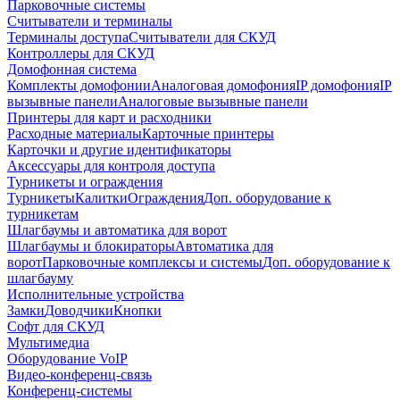
Парковочные системы
Считыватели и терминалы
Терминалы доступа
Считыватели для СКУД
Контроллеры для СКУД
Домофонная система
Комплекты домофонии
Аналоговая домофония
IP домофония
IP
вызывные панели
Аналоговые вызывные панели
Принтеры для карт и расходники
Расходные материалы
Карточные принтеры
Карточки и другие идентификаторы
Аксессуары для контроля доступа
Турникеты и ограждения
Турникеты
Калитки
Ограждения
Доп. оборудование к
турникетам
Шлагбаумы и автоматика для ворот
Шлагбаумы и блокираторы
Автоматика для
ворот
Парковочные комплексы и системы
Доп. оборудование к
шлагбауму
Исполнительные устройства
Замки
Доводчики
Кнопки
Софт для СКУД
Мультимедиа
Оборудование VoIP
Видео-конференц-связь
Конференц-системы