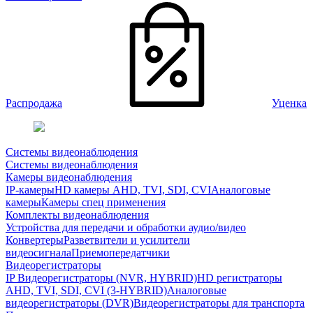
Распродажа
Уценка
Системы видеонаблюдения
Системы видеонаблюдения
Камеры видеонаблюдения
IP-камеры
HD камеры AHD, TVI, SDI, CVI
Аналоговые
камеры
Камеры спец применения
Комплекты видеонаблюдения
Устройства для передачи и обработки аудио/видео
Конвертеры
Разветвители и усилители
видеосигнала
Приемопередатчики
Видеорегистраторы
IP Видеорегистраторы (NVR, HYBRID)
HD регистраторы
AHD, TVI, SDI, CVI (3-HYBRID)
Аналоговые
видеорегистраторы (DVR)
Видеорегистраторы для транспорта