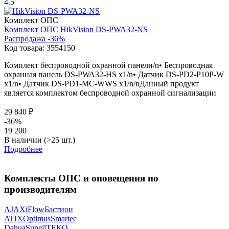
4.5
Комплект ОПС
Комплект ОПС
HikVision
DS-PWA32-NS
Распродажа -36%
Код товара:
3554150
Комплект беспроводной охранной панели/n• Беспроводная
охранная панель DS-PWA32-HS х1/n• Датчик DS-PD2-P10P-W
х1/n• Датчик DS-PD1-MC-WWS х1/n/nДанный продукт
является комплектом беспроводной охранной сигнализации
29 840 ₽
-36%
19 200
В наличии (>25 шт.)
Подробнее
Комплекты ОПС и оповещения по
производителям
AJAX
iFlow
Бастион
ATIX
Optimus
Smartec
Dahua
Sunell
ТЕКО