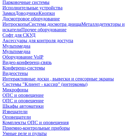
Парковочные системы
Исполнительные устройства
Замки
Доводчики
Кнопки
Досмотровое оборудование
Интроскопы
Система досмотра днища
Металлодетекторы и
искатели
Прочее оборудование
Софт для СКУД
Аксессуары для контроля доступа
Мультимедиа
Мультимедиа
Оборудование VoIP
Видео-конференц-связь
Конференц-системы
Видеостены
Интерактивные доски , вывески и сенсорные экраны
Системы "Клиент - кассир" (интеркомы)
Микрофоны
ОПС и оповещение
ОПС и оповещение
Шкафы автоматики
Извещатели
Оповещатели
Комплекты ОПС и оповещения
Приемно-контрольные приборы
Умные реле и пульты