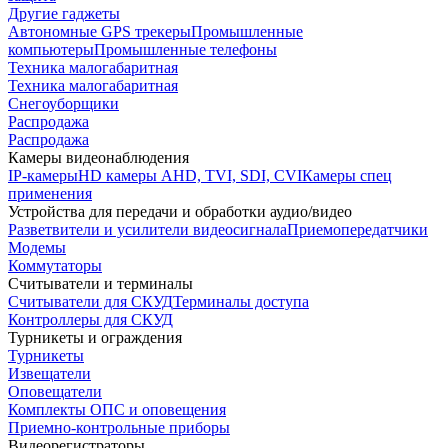
Другие гаджеты
Автономные GPS трекеры
Промышленные
компьютеры
Промышленные телефоны
Техника малогабаритная
Техника малогабаритная
Снегоуборщики
Распродажа
Распродажа
Камеры видеонаблюдения
IP-камеры
HD камеры AHD, TVI, SDI, CVI
Камеры спец
применения
Устройства для передачи и обработки аудио/видео
Разветвители и усилители видеосигнала
Приемопередатчики
Модемы
Коммутаторы
Считыватели и терминалы
Считыватели для СКУД
Терминалы доступа
Контроллеры для СКУД
Турникеты и ограждения
Турникеты
Извещатели
Оповещатели
Комплекты ОПС и оповещения
Приемно-контрольные приборы
Видеорегистраторы