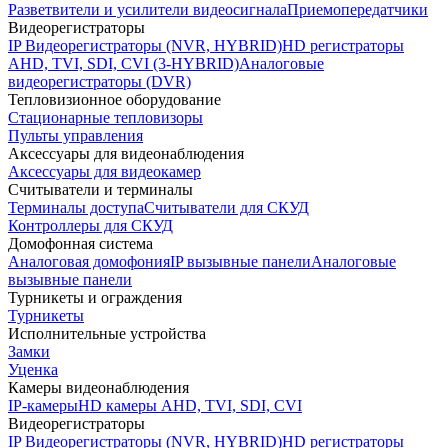
Разветвители и усилители видеосигнала
Приемопередатчики
Видеорегистраторы
IP Видеорегистраторы (NVR, HYBRID)
HD регистраторы
AHD, TVI, SDI, CVI (3-HYBRID)
Аналоговые
видеорегистраторы (DVR)
Тепловизионное оборудование
Стационарные тепловизоры
Пульты управления
Аксессуары для видеонаблюдения
Аксессуары для видеокамер
Считыватели и терминалы
Терминалы доступа
Считыватели для СКУД
Контроллеры для СКУД
Домофонная система
Аналоговая домофония
IP вызывные панели
Аналоговые
вызывные панели
Турникеты и ограждения
Турникеты
Исполнительные устройства
Замки
Уценка
Камеры видеонаблюдения
IP-камеры
HD камеры AHD, TVI, SDI, CVI
Видеорегистраторы
IP Видеорегистраторы (NVR, HYBRID)
HD регистраторы