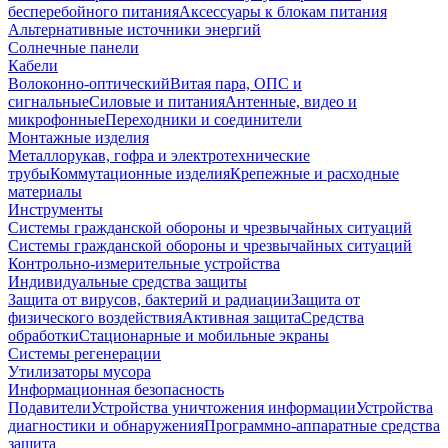
бесперебойного питания
Аксессуары к блокам питания
Альтернативные источники энергий
Солнечные панели
Кабели
Волоконно-оптический
Витая пара, ОПС и
сигнальные
Силовые и питания
Антенные, видео и
микрофонные
Переходники и соединители
Монтажные изделия
Металлорукав, гофра и электротехнические
трубы
Коммутационные изделия
Крепежные и расходные
материалы
Инструменты
Системы гражданской обороны и чрезвычайных ситуаций
Системы гражданской обороны и чрезвычайных ситуаций
Контрольно-измерительные устройства
Индивидуальные средства защиты
Защита от вирусов, бактерий и радиации
Защита от
физического воздействия
Активная защита
Средства
обработки
Стационарные и мобильные экраны
Системы регенерации
Утилизаторы мусора
Информационная безопасность
Подавители
Устройства уничтожения информации
Устройства
диагностики и обнаружения
Программно-аппаратные средства
защита