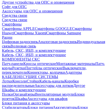
Другие устройства для ОПС и оповещения
Софт для ОПС
Аксессуары для ОПС и оповещения
Средства связи
Средства связи
Смартфоны
Смартфоны APPLE
Смартфоны GOOGLE
Смартфоны
Huawei
Смартфоны Xiaomi
Смартфоны Samsung
Рации
Цифровая радиосвязь
Аналоговая радиосвязь
Индивидуальная
связь
Волновая связь
Кабель, СКС, ИБП, и комплектующие
Кабель, СКС, ИБП, и комплектующие
КОМПОНЕНТЫ СКС
Патч-панели
Кроссы оптические
Монтажные материалы
Патч-
корды
Розетки
Пигтейлы оптические
Выключатели,
переключатели
Коннекторы, колпачки
Адаптеры
КАБЕЛЕНЕСУЩИЕ СИСТЕМЫ
Лотки
Консоли
Стойки
Кабель-каналы
Коробки
распределительные
Аксессуары для лотков
Другое
Шкафы и комплектующие
Полки
Органайзеры
Вентиляторные модули
Блоки
розеток
Шкафы
Аксессуары для шкафов
Блоки питания и аксессуары
Стабилизаторы
Блоки питания
Аккумуляторы
Блоки