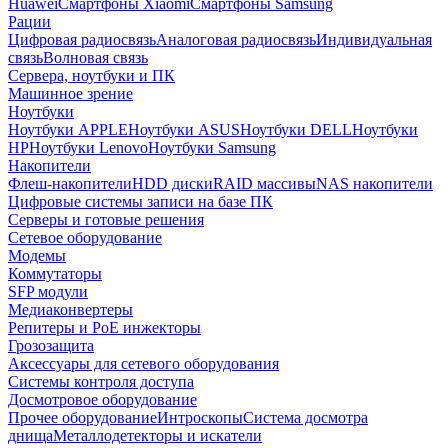
Huawei
Смартфоны Xiaomi
Смартфоны Samsung
Рации
Цифровая радиосвязь
Аналоговая радиосвязь
Индивидуальная
связь
Волновая связь
Сервера, ноутбуки и ПК
Машинное зрение
Ноутбуки
Ноутбуки APPLE
Ноутбуки ASUS
Ноутбуки DELL
Ноутбуки
HP
Ноутбуки Lenovo
Ноутбуки Samsung
Накопители
Флеш-накопители
HDD диски
RAID массивы
NAS накопители
Цифровые системы записи на базе ПК
Серверы и готовые решения
Сетевое оборудование
Модемы
Коммутаторы
SFP модули
Медиаконвертеры
Репитеры и PoE инжекторы
Грозозащита
Аксессуары для сетевого оборудования
Системы контроля доступа
Досмотровое оборудование
Прочее оборудование
Интроскопы
Система досмотра
днища
Металлодетекторы и искатели