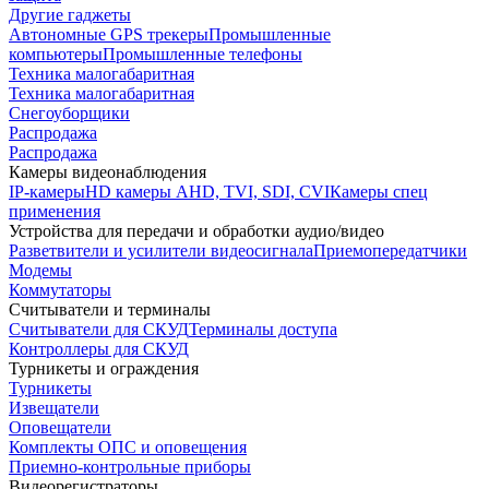
Другие гаджеты
Автономные GPS трекеры
Промышленные
компьютеры
Промышленные телефоны
Техника малогабаритная
Техника малогабаритная
Снегоуборщики
Распродажа
Распродажа
Камеры видеонаблюдения
IP-камеры
HD камеры AHD, TVI, SDI, CVI
Камеры спец
применения
Устройства для передачи и обработки аудио/видео
Разветвители и усилители видеосигнала
Приемопередатчики
Модемы
Коммутаторы
Считыватели и терминалы
Считыватели для СКУД
Терминалы доступа
Контроллеры для СКУД
Турникеты и ограждения
Турникеты
Извещатели
Оповещатели
Комплекты ОПС и оповещения
Приемно-контрольные приборы
Видеорегистраторы