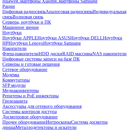
Huawei
Смартфоны Xiaomi
Смартфоны Samsung
Рации
Цифровая радиосвязь
Аналоговая радиосвязь
Индивидуальная
связь
Волновая связь
Сервера, ноутбуки и ПК
Машинное зрение
Ноутбуки
Ноутбуки APPLE
Ноутбуки ASUS
Ноутбуки DELL
Ноутбуки
HP
Ноутбуки Lenovo
Ноутбуки Samsung
Накопители
Флеш-накопители
HDD диски
RAID массивы
NAS накопители
Цифровые системы записи на базе ПК
Серверы и готовые решения
Сетевое оборудование
Модемы
Коммутаторы
SFP модули
Медиаконвертеры
Репитеры и PoE инжекторы
Грозозащита
Аксессуары для сетевого оборудования
Системы контроля доступа
Досмотровое оборудование
Прочее оборудование
Интроскопы
Система досмотра
днища
Металлодетекторы и искатели