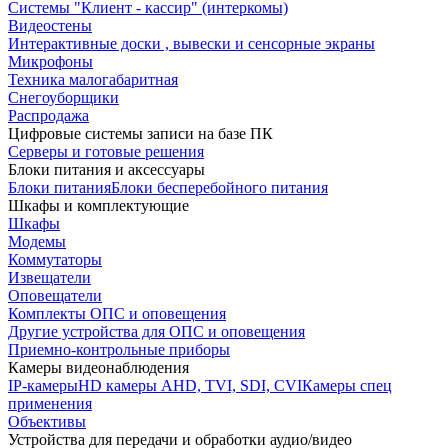
Системы "Клиент - кассир" (интеркомы)
Видеостены
Интерактивные доски , вывески и сенсорные экраны
Микрофоны
Техника малогабаритная
Снегоуборщики
Распродажа
Цифровые системы записи на базе ПК
Серверы и готовые решения
Блоки питания и аксессуары
Блоки питания
Блоки бесперебойного питания
Шкафы и комплектующие
Шкафы
Модемы
Коммутаторы
Извещатели
Оповещатели
Комплекты ОПС и оповещения
Другие устройства для ОПС и оповещения
Приемно-контрольные приборы
Камеры видеонаблюдения
IP-камеры
HD камеры AHD, TVI, SDI, CVI
Камеры спец
применения
Объективы
Устройства для передачи и обработки аудио/видео