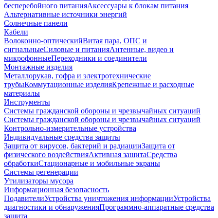
бесперебойного питания
Аксессуары к блокам питания
Альтернативные источники энергий
Солнечные панели
Кабели
Волоконно-оптический
Витая пара, ОПС и
сигнальные
Силовые и питания
Антенные, видео и
микрофонные
Переходники и соединители
Монтажные изделия
Металлорукав, гофра и электротехнические
трубы
Коммутационные изделия
Крепежные и расходные
материалы
Инструменты
Системы гражданской обороны и чрезвычайных ситуаций
Системы гражданской обороны и чрезвычайных ситуаций
Контрольно-измерительные устройства
Индивидуальные средства защиты
Защита от вирусов, бактерий и радиации
Защита от
физического воздействия
Активная защита
Средства
обработки
Стационарные и мобильные экраны
Системы регенерации
Утилизаторы мусора
Информационная безопасность
Подавители
Устройства уничтожения информации
Устройства
диагностики и обнаружения
Программно-аппаратные средства
защита