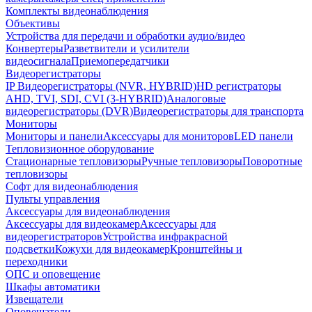
Комплекты видеонаблюдения
Объективы
Устройства для передачи и обработки аудио/видео
Конвертеры
Разветвители и усилители
видеосигнала
Приемопередатчики
Видеорегистраторы
IP Видеорегистраторы (NVR, HYBRID)
HD регистраторы
AHD, TVI, SDI, CVI (3-HYBRID)
Аналоговые
видеорегистраторы (DVR)
Видеорегистраторы для транспорта
Мониторы
Мониторы и панели
Аксессуары для мониторов
LED панели
Тепловизионное оборудование
Стационарные тепловизоры
Ручные тепловизоры
Поворотные
тепловизоры
Софт для видеонаблюдения
Пульты управления
Аксессуары для видеонаблюдения
Аксессуары для видеокамер
Аксессуары для
видеорегистраторов
Устройства инфракрасной
подсветки
Кожухи для видеокамер
Кронштейны и
переходники
ОПС и оповещение
Шкафы автоматики
Извещатели
Оповещатели