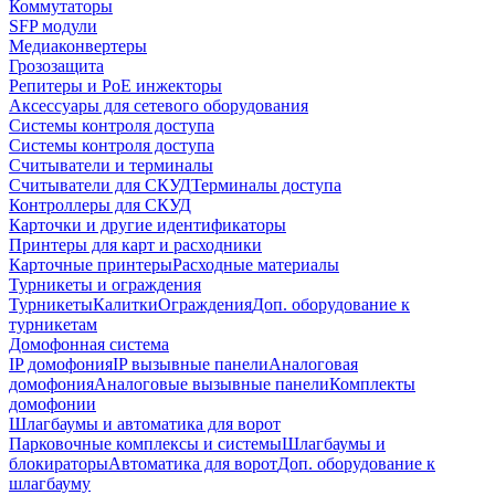
Коммутаторы
SFP модули
Медиаконвертеры
Грозозащита
Репитеры и PoE инжекторы
Аксессуары для сетевого оборудования
Системы контроля доступа
Системы контроля доступа
Считыватели и терминалы
Считыватели для СКУД
Терминалы доступа
Контроллеры для СКУД
Карточки и другие идентификаторы
Принтеры для карт и расходники
Карточные принтеры
Расходные материалы
Турникеты и ограждения
Турникеты
Калитки
Ограждения
Доп. оборудование к
турникетам
Домофонная система
IP домофония
IP вызывные панели
Аналоговая
домофония
Аналоговые вызывные панели
Комплекты
домофонии
Шлагбаумы и автоматика для ворот
Парковочные комплексы и системы
Шлагбаумы и
блокираторы
Автоматика для ворот
Доп. оборудование к
шлагбауму