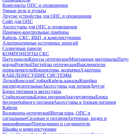
Комплекты ОПС и оповещения
Умные реле и пульты
Другие устройства для ОПС и оповещения
Софт для ОПС
Аксессуары для ОПС и оповещения
Приемно-контрольные приборы
Кабель, СКС, ИБП, и комплектующие
Альтернативные источники энергий
Солнечные панели
КОМПОНЕНТЫ СКС
Патч-панели
Кроссы оптические
Монтажные материалы
Патч-
корды
Розетки
Пигтейлы оптические
Выключатели,
переключатели
Коннекторы, колпачки
Адаптеры
КАБЕЛЕНЕСУЩИЕ СИСТЕМЫ
Лотки
Консоли
Стойки
Кабель-каналы
Коробки
распределительные
Аксессуары для лотков
Другое
Блоки питания и аксессуары
Стабилизаторы
Блоки питания
Аккумуляторы
Блоки
бесперебойного питания
Аксессуары к блокам питания
Кабели
Волоконно-оптический
Витая пара, ОПС и
сигнальные
Силовые и питания
Антенные, видео и
микрофонные
Переходники и соединители
Шкафы и комплектующие