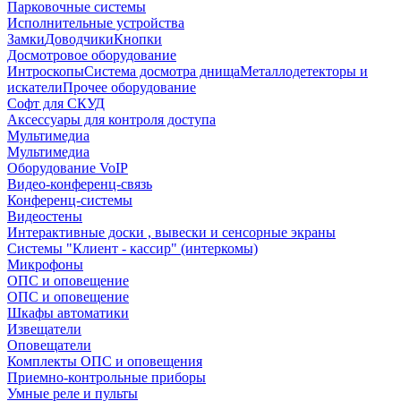
Парковочные системы
Исполнительные устройства
Замки
Доводчики
Кнопки
Досмотровое оборудование
Интроскопы
Система досмотра днища
Металлодетекторы и
искатели
Прочее оборудование
Софт для СКУД
Аксессуары для контроля доступа
Мультимедиа
Мультимедиа
Оборудование VoIP
Видео-конференц-связь
Конференц-системы
Видеостены
Интерактивные доски , вывески и сенсорные экраны
Системы "Клиент - кассир" (интеркомы)
Микрофоны
ОПС и оповещение
ОПС и оповещение
Шкафы автоматики
Извещатели
Оповещатели
Комплекты ОПС и оповещения
Приемно-контрольные приборы
Умные реле и пульты