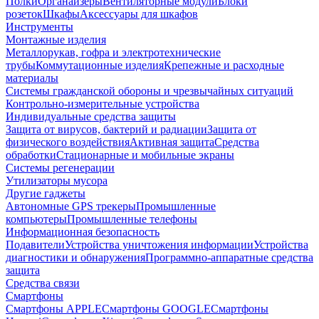
Полки
Органайзеры
Вентиляторные модули
Блоки
розеток
Шкафы
Аксессуары для шкафов
Инструменты
Монтажные изделия
Металлорукав, гофра и электротехнические
трубы
Коммутационные изделия
Крепежные и расходные
материалы
Системы гражданской обороны и чрезвычайных ситуаций
Контрольно-измерительные устройства
Индивидуальные средства защиты
Защита от вирусов, бактерий и радиации
Защита от
физического воздействия
Активная защита
Средства
обработки
Стационарные и мобильные экраны
Системы регенерации
Утилизаторы мусора
Другие гаджеты
Автономные GPS трекеры
Промышленные
компьютеры
Промышленные телефоны
Информационная безопасность
Подавители
Устройства уничтожения информации
Устройства
диагностики и обнаружения
Программно-аппаратные средства
защита
Средства связи
Смартфоны
Смартфоны APPLE
Смартфоны GOOGLE
Смартфоны