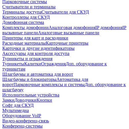
Парковочные системы
Считыватели и терминалы
Терминалы доступа
Считыватели для СКУД
Контроллеры для СКУД
Домофонная система
Комплекты домофонии
Аналоговая домофония
IP домофония
IP
вызывные панели
Аналоговые вызывные панели
Принтеры для карт и расходники
Расходные материалы
Карточные принтеры
Карточки и другие идентификаторы
Аксессуары для контроля доступа
Турникеты и ограждения
Турникеты
Калитки
Ограждения
Доп. оборудование к
турникетам
Шлагбаумы и автоматика для ворот
Шлагбаумы и блокираторы
Автоматика для
ворот
Парковочные комплексы и системы
Доп. оборудование к
шлагбауму
Исполнительные устройства
Замки
Доводчики
Кнопки
Софт для СКУД
Мультимедиа
Оборудование VoIP
Видео-конференц-связь
Конференц-системы