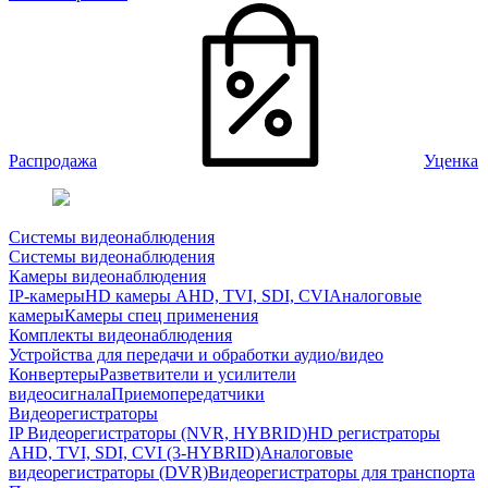
Распродажа
Уценка
Системы видеонаблюдения
Системы видеонаблюдения
Камеры видеонаблюдения
IP-камеры
HD камеры AHD, TVI, SDI, CVI
Аналоговые
камеры
Камеры спец применения
Комплекты видеонаблюдения
Устройства для передачи и обработки аудио/видео
Конвертеры
Разветвители и усилители
видеосигнала
Приемопередатчики
Видеорегистраторы
IP Видеорегистраторы (NVR, HYBRID)
HD регистраторы
AHD, TVI, SDI, CVI (3-HYBRID)
Аналоговые
видеорегистраторы (DVR)
Видеорегистраторы для транспорта