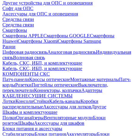
Другие устройства для ОПС и оповещения
Софт для ОПС
Аксессуары для ОПС и оповещения
Средства связи
Средства связи
Смартфоны
Смартфоны APPLE
Смартфоны GOOGLE
Смартфоны
Huawei
Смартфоны Xiaomi
Смартфоны Samsung
Рации
Цифровая радиосвязь
Аналоговая радиосвязь
Индивидуальная
связь
Волновая связь
Кабель, СКС, ИБП, и комплектующие
Кабель, СКС, ИБП, и комплектующие
КОМПОНЕНТЫ СКС
Патч-панели
Кроссы оптические
Монтажные материалы
Патч-
корды
Розетки
Пигтейлы оптические
Выключатели,
переключатели
Коннекторы, колпачки
Адаптеры
КАБЕЛЕНЕСУЩИЕ СИСТЕМЫ
Лотки
Консоли
Стойки
Кабель-каналы
Коробки
распределительные
Аксессуары для лотков
Другое
Шкафы и комплектующие
Полки
Органайзеры
Вентиляторные модули
Блоки
розеток
Шкафы
Аксессуары для шкафов
Блоки питания и аксессуары
Стабилизаторы
Блоки питания
Аккумуляторы
Блоки