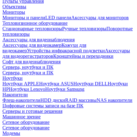
Пульты управления
Объективы
Мониторы
Мониторы и панели
LED панели
Аксессуары для мониторов
Тепловизионное оборудование
Стационарные тепловизоры
Ручные тепловизоры
Поворотные
тепловизоры
Аксессуары для видеонаблюдения
Аксессуары для видеокамер
Кожухи для
видеокамер
Устройства инфракрасной подсветки
Аксессуары
для видеорегистраторов
Кронштейны и переходники
Софт для видеонаблюдения
Сервера, ноутбуки и ПК
Сервера, ноутбуки и ПК
Ноутбуки
Ноутбуки APPLE
Ноутбуки ASUS
Ноутбуки DELL
Ноутбуки
HP
Ноутбуки Lenovo
Ноутбуки Samsung
Накопители
Флеш-накопители
HDD диски
RAID массивы
NAS накопители
Цифровые системы записи на базе ПК
Серверы и готовые решения
Машинное зрение
Сетевое оборудование
Сетевое оборудование
Модемы