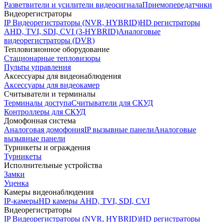
Разветвители и усилители видеосигнала
Приемопередатчики
Видеорегистраторы
IP Видеорегистраторы (NVR, HYBRID)
HD регистраторы
AHD, TVI, SDI, CVI (3-HYBRID)
Аналоговые
видеорегистраторы (DVR)
Тепловизионное оборудование
Стационарные тепловизоры
Пульты управления
Аксессуары для видеонаблюдения
Аксессуары для видеокамер
Считыватели и терминалы
Терминалы доступа
Считыватели для СКУД
Контроллеры для СКУД
Домофонная система
Аналоговая домофония
IP вызывные панели
Аналоговые
вызывные панели
Турникеты и ограждения
Турникеты
Исполнительные устройства
Замки
Уценка
Камеры видеонаблюдения
IP-камеры
HD камеры AHD, TVI, SDI, CVI
Видеорегистраторы
IP Видеорегистраторы (NVR, HYBRID)
HD регистраторы