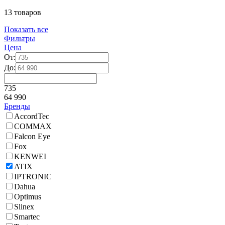
13 товаров
Показать все
Фильтры
Цена
От:
До:
735
64 990
Бренды
AccordTec
COMMAX
Falcon Eye
Fox
KENWEI
ATIX
IPTRONIC
Dahua
Optimus
Slinex
Smartec