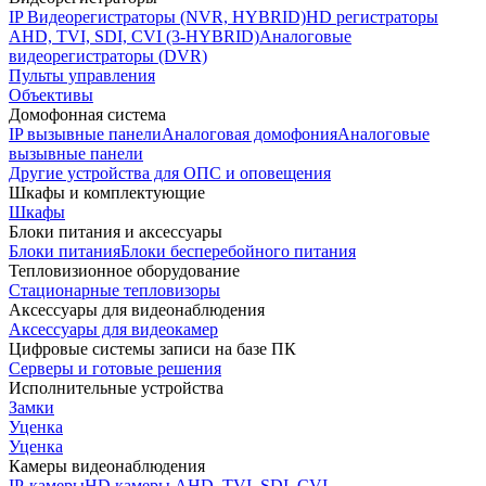
IP Видеорегистраторы (NVR, HYBRID)
HD регистраторы
AHD, TVI, SDI, CVI (3-HYBRID)
Аналоговые
видеорегистраторы (DVR)
Пульты управления
Объективы
Домофонная система
IP вызывные панели
Аналоговая домофония
Аналоговые
вызывные панели
Другие устройства для ОПС и оповещения
Шкафы и комплектующие
Шкафы
Блоки питания и аксессуары
Блоки питания
Блоки бесперебойного питания
Тепловизионное оборудование
Стационарные тепловизоры
Аксессуары для видеонаблюдения
Аксессуары для видеокамер
Цифровые системы записи на базе ПК
Серверы и готовые решения
Исполнительные устройства
Замки
Уценка
Уценка
Камеры видеонаблюдения
IP-камеры
HD камеры AHD, TVI, SDI, CVI