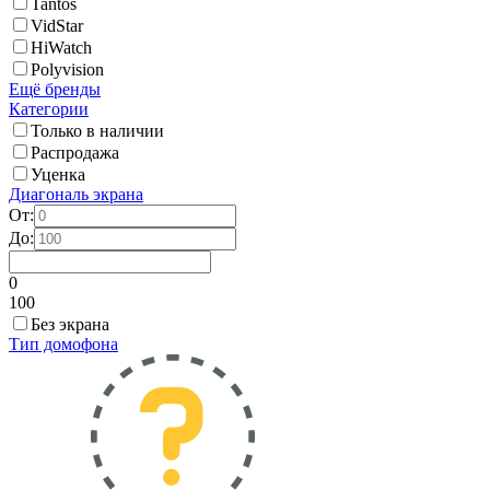
Tantos
VidStar
HiWatch
Polyvision
Ещё бренды
Категории
Только в наличии
Распродажа
Уценка
Диагональ экрана
От:
До:
0
100
Без экрана
Тип домофона