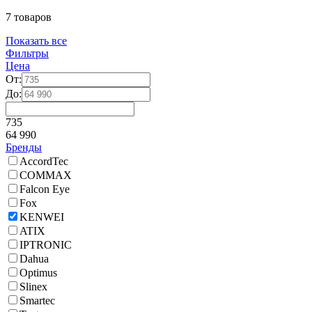
7 товаров
Показать все
Фильтры
Цена
От:
До:
735
64 990
Бренды
AccordTec
COMMAX
Falcon Eye
Fox
KENWEI
ATIX
IPTRONIC
Dahua
Optimus
Slinex
Smartec