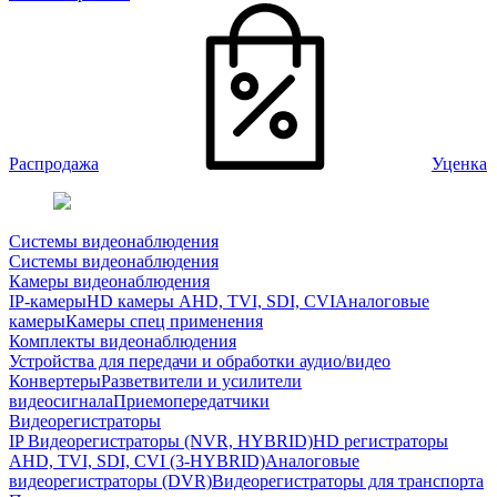
Распродажа
Уценка
Системы видеонаблюдения
Системы видеонаблюдения
Камеры видеонаблюдения
IP-камеры
HD камеры AHD, TVI, SDI, CVI
Аналоговые
камеры
Камеры спец применения
Комплекты видеонаблюдения
Устройства для передачи и обработки аудио/видео
Конвертеры
Разветвители и усилители
видеосигнала
Приемопередатчики
Видеорегистраторы
IP Видеорегистраторы (NVR, HYBRID)
HD регистраторы
AHD, TVI, SDI, CVI (3-HYBRID)
Аналоговые
видеорегистраторы (DVR)
Видеорегистраторы для транспорта