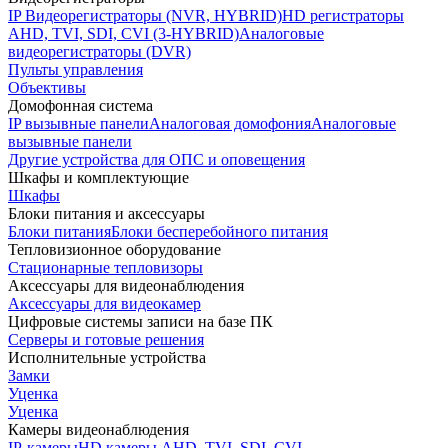
IP Видеорегистраторы (NVR, HYBRID)
HD регистраторы
AHD, TVI, SDI, CVI (3-HYBRID)
Аналоговые
видеорегистраторы (DVR)
Пульты управления
Объективы
Домофонная система
IP вызывные панели
Аналоговая домофония
Аналоговые
вызывные панели
Другие устройства для ОПС и оповещения
Шкафы и комплектующие
Шкафы
Блоки питания и аксессуары
Блоки питания
Блоки бесперебойного питания
Тепловизионное оборудование
Стационарные тепловизоры
Аксессуары для видеонаблюдения
Аксессуары для видеокамер
Цифровые системы записи на базе ПК
Серверы и готовые решения
Исполнительные устройства
Замки
Уценка
Уценка
Камеры видеонаблюдения
IP-камеры
HD камеры AHD, TVI, SDI, CVI