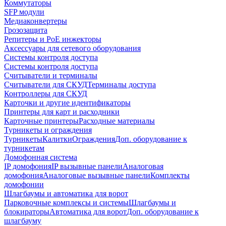
Коммутаторы
SFP модули
Медиаконвертеры
Грозозащита
Репитеры и PoE инжекторы
Аксессуары для сетевого оборудования
Системы контроля доступа
Системы контроля доступа
Считыватели и терминалы
Считыватели для СКУД
Терминалы доступа
Контроллеры для СКУД
Карточки и другие идентификаторы
Принтеры для карт и расходники
Карточные принтеры
Расходные материалы
Турникеты и ограждения
Турникеты
Калитки
Ограждения
Доп. оборудование к
турникетам
Домофонная система
IP домофония
IP вызывные панели
Аналоговая
домофония
Аналоговые вызывные панели
Комплекты
домофонии
Шлагбаумы и автоматика для ворот
Парковочные комплексы и системы
Шлагбаумы и
блокираторы
Автоматика для ворот
Доп. оборудование к
шлагбауму