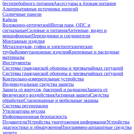
бесперебойного питания
Аксессуары к блокам питания
Альтернативные источники энергий
Солнечные панели
Кабели
Волоконно-оптический
Витая пара, ОПС и
сигнальные
Силовые и питания
Антенные, видео и
микрофонные
Переходники и соединители
Монтажные изделия
Металлорукав, гофра и электротехнические
трубы
Коммутационные изделия
Крепежные и расходные
материалы
Инструменты
Системы гражданской обороны и чрезвычайных ситуаций
Системы гражданской обороны и чрезвычайных ситуаций
Контрольно-измерительные устройства
Индивидуальные средства защиты
Защита от вирусов, бактерий и радиации
Защита от
физического воздействия
Активная защита
Средства
обработки
Стационарные и мобильные экраны
Системы регенерации
Утилизаторы мусора
Информационная безопасность
Подавители
Устройства уничтожения информации
Устройства
диагностики и обнаружения
Программно-аппаратные средства
защита