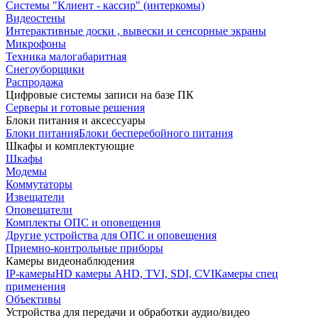
Системы "Клиент - кассир" (интеркомы)
Видеостены
Интерактивные доски , вывески и сенсорные экраны
Микрофоны
Техника малогабаритная
Снегоуборщики
Распродажа
Цифровые системы записи на базе ПК
Серверы и готовые решения
Блоки питания и аксессуары
Блоки питания
Блоки бесперебойного питания
Шкафы и комплектующие
Шкафы
Модемы
Коммутаторы
Извещатели
Оповещатели
Комплекты ОПС и оповещения
Другие устройства для ОПС и оповещения
Приемно-контрольные приборы
Камеры видеонаблюдения
IP-камеры
HD камеры AHD, TVI, SDI, CVI
Камеры спец
применения
Объективы
Устройства для передачи и обработки аудио/видео