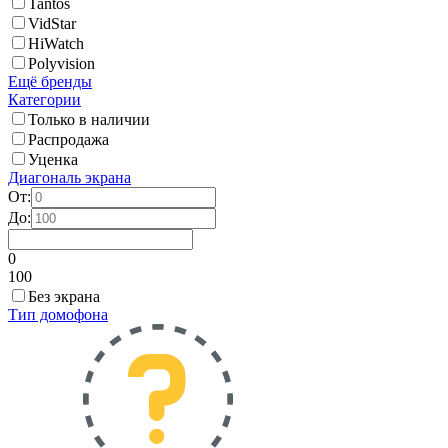
Tantos
VidStar
HiWatch
Polyvision
Ещё бренды
Категории
Только в наличии
Распродажа
Уценка
Диагональ экрана
От:
До:
0
100
Без экрана
Тип домофона