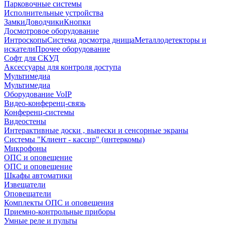
Парковочные системы
Исполнительные устройства
Замки
Доводчики
Кнопки
Досмотровое оборудование
Интроскопы
Система досмотра днища
Металлодетекторы и
искатели
Прочее оборудование
Софт для СКУД
Аксессуары для контроля доступа
Мультимедиа
Мультимедиа
Оборудование VoIP
Видео-конференц-связь
Конференц-системы
Видеостены
Интерактивные доски , вывески и сенсорные экраны
Системы "Клиент - кассир" (интеркомы)
Микрофоны
ОПС и оповещение
ОПС и оповещение
Шкафы автоматики
Извещатели
Оповещатели
Комплекты ОПС и оповещения
Приемно-контрольные приборы
Умные реле и пульты