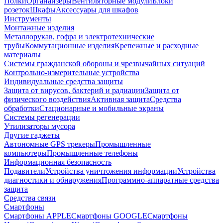
Полки
Органайзеры
Вентиляторные модули
Блоки
розеток
Шкафы
Аксессуары для шкафов
Инструменты
Монтажные изделия
Металлорукав, гофра и электротехнические
трубы
Коммутационные изделия
Крепежные и расходные
материалы
Системы гражданской обороны и чрезвычайных ситуаций
Контрольно-измерительные устройства
Индивидуальные средства защиты
Защита от вирусов, бактерий и радиации
Защита от
физического воздействия
Активная защита
Средства
обработки
Стационарные и мобильные экраны
Системы регенерации
Утилизаторы мусора
Другие гаджеты
Автономные GPS трекеры
Промышленные
компьютеры
Промышленные телефоны
Информационная безопасность
Подавители
Устройства уничтожения информации
Устройства
диагностики и обнаружения
Программно-аппаратные средства
защита
Средства связи
Смартфоны
Смартфоны APPLE
Смартфоны GOOGLE
Смартфоны