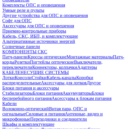
Комплекты ОПС и оповещения
Умные реле и пульты
Другие устройства для ОПС и оповещения
Софт для ОПС
Аксессуары для ОПС и оповещения
Приемно-контрольные приборы
Кабель, СКС, ИБП, и комплектующие
Альтернативные источники энергий
Солнечные панели
КОМПОНЕНТЫ СКС
Патч-панели
Кроссы оптические
Монтажные материалы
Патч-
корды
Розетки
Пигтейлы оптические
Выключатели,
переключатели
Коннекторы, колпачки
Адаптеры
КАБЕЛЕНЕСУЩИЕ СИСТЕМЫ
Лотки
Консоли
Стойки
Кабель-каналы
Коробки
распределительные
Аксессуары для лотков
Другое
Блоки питания и аксессуары
Стабилизаторы
Блоки питания
Аккумуляторы
Блоки
бесперебойного питания
Аксессуары к блокам питания
Кабели
Волоконно-оптический
Витая пара, ОПС и
сигнальные
Силовые и питания
Антенные, видео и
микрофонные
Переходники и соединители
Шкафы и комплектующие