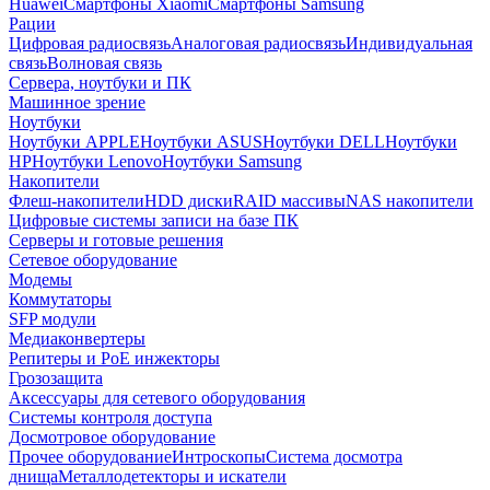
Huawei
Смартфоны Xiaomi
Смартфоны Samsung
Рации
Цифровая радиосвязь
Аналоговая радиосвязь
Индивидуальная
связь
Волновая связь
Сервера, ноутбуки и ПК
Машинное зрение
Ноутбуки
Ноутбуки APPLE
Ноутбуки ASUS
Ноутбуки DELL
Ноутбуки
HP
Ноутбуки Lenovo
Ноутбуки Samsung
Накопители
Флеш-накопители
HDD диски
RAID массивы
NAS накопители
Цифровые системы записи на базе ПК
Серверы и готовые решения
Сетевое оборудование
Модемы
Коммутаторы
SFP модули
Медиаконвертеры
Репитеры и PoE инжекторы
Грозозащита
Аксессуары для сетевого оборудования
Системы контроля доступа
Досмотровое оборудование
Прочее оборудование
Интроскопы
Система досмотра
днища
Металлодетекторы и искатели