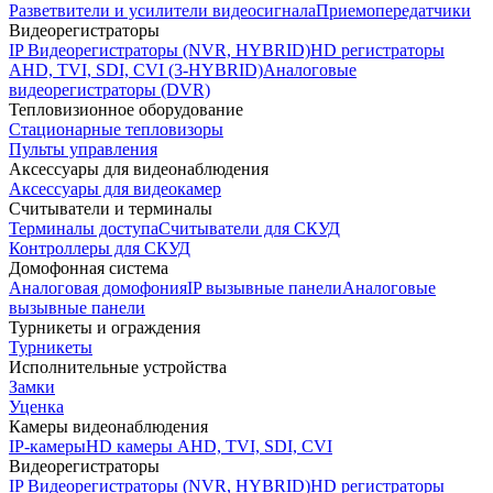
Разветвители и усилители видеосигнала
Приемопередатчики
Видеорегистраторы
IP Видеорегистраторы (NVR, HYBRID)
HD регистраторы
AHD, TVI, SDI, CVI (3-HYBRID)
Аналоговые
видеорегистраторы (DVR)
Тепловизионное оборудование
Стационарные тепловизоры
Пульты управления
Аксессуары для видеонаблюдения
Аксессуары для видеокамер
Считыватели и терминалы
Терминалы доступа
Считыватели для СКУД
Контроллеры для СКУД
Домофонная система
Аналоговая домофония
IP вызывные панели
Аналоговые
вызывные панели
Турникеты и ограждения
Турникеты
Исполнительные устройства
Замки
Уценка
Камеры видеонаблюдения
IP-камеры
HD камеры AHD, TVI, SDI, CVI
Видеорегистраторы
IP Видеорегистраторы (NVR, HYBRID)
HD регистраторы