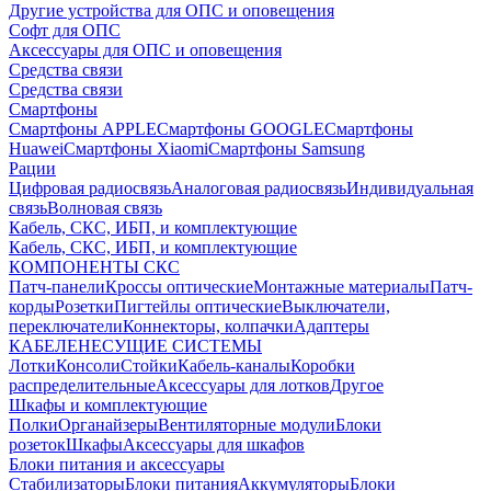
Другие устройства для ОПС и оповещения
Софт для ОПС
Аксессуары для ОПС и оповещения
Средства связи
Средства связи
Смартфоны
Смартфоны APPLE
Смартфоны GOOGLE
Смартфоны
Huawei
Смартфоны Xiaomi
Смартфоны Samsung
Рации
Цифровая радиосвязь
Аналоговая радиосвязь
Индивидуальная
связь
Волновая связь
Кабель, СКС, ИБП, и комплектующие
Кабель, СКС, ИБП, и комплектующие
КОМПОНЕНТЫ СКС
Патч-панели
Кроссы оптические
Монтажные материалы
Патч-
корды
Розетки
Пигтейлы оптические
Выключатели,
переключатели
Коннекторы, колпачки
Адаптеры
КАБЕЛЕНЕСУЩИЕ СИСТЕМЫ
Лотки
Консоли
Стойки
Кабель-каналы
Коробки
распределительные
Аксессуары для лотков
Другое
Шкафы и комплектующие
Полки
Органайзеры
Вентиляторные модули
Блоки
розеток
Шкафы
Аксессуары для шкафов
Блоки питания и аксессуары
Стабилизаторы
Блоки питания
Аккумуляторы
Блоки