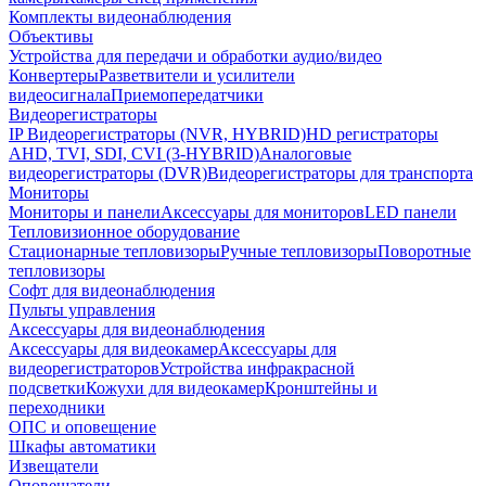
Комплекты видеонаблюдения
Объективы
Устройства для передачи и обработки аудио/видео
Конвертеры
Разветвители и усилители
видеосигнала
Приемопередатчики
Видеорегистраторы
IP Видеорегистраторы (NVR, HYBRID)
HD регистраторы
AHD, TVI, SDI, CVI (3-HYBRID)
Аналоговые
видеорегистраторы (DVR)
Видеорегистраторы для транспорта
Мониторы
Мониторы и панели
Аксессуары для мониторов
LED панели
Тепловизионное оборудование
Стационарные тепловизоры
Ручные тепловизоры
Поворотные
тепловизоры
Софт для видеонаблюдения
Пульты управления
Аксессуары для видеонаблюдения
Аксессуары для видеокамер
Аксессуары для
видеорегистраторов
Устройства инфракрасной
подсветки
Кожухи для видеокамер
Кронштейны и
переходники
ОПС и оповещение
Шкафы автоматики
Извещатели
Оповещатели