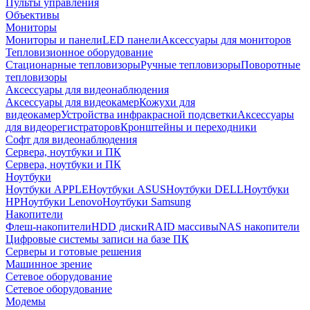
Пульты управления
Объективы
Мониторы
Мониторы и панели
LED панели
Аксессуары для мониторов
Тепловизионное оборудование
Стационарные тепловизоры
Ручные тепловизоры
Поворотные
тепловизоры
Аксессуары для видеонаблюдения
Аксессуары для видеокамер
Кожухи для
видеокамер
Устройства инфракрасной подсветки
Аксессуары
для видеорегистраторов
Кронштейны и переходники
Софт для видеонаблюдения
Сервера, ноутбуки и ПК
Сервера, ноутбуки и ПК
Ноутбуки
Ноутбуки APPLE
Ноутбуки ASUS
Ноутбуки DELL
Ноутбуки
HP
Ноутбуки Lenovo
Ноутбуки Samsung
Накопители
Флеш-накопители
HDD диски
RAID массивы
NAS накопители
Цифровые системы записи на базе ПК
Серверы и готовые решения
Машинное зрение
Сетевое оборудование
Сетевое оборудование
Модемы