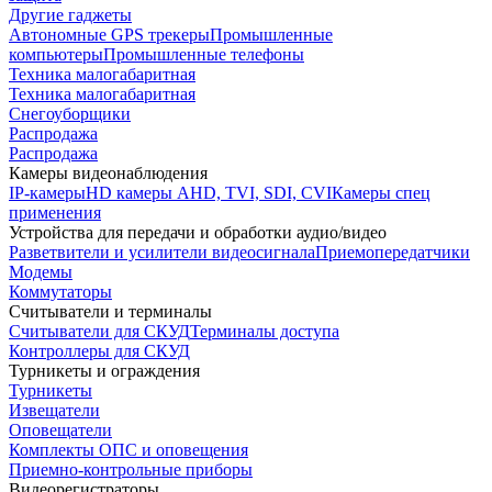
Другие гаджеты
Автономные GPS трекеры
Промышленные
компьютеры
Промышленные телефоны
Техника малогабаритная
Техника малогабаритная
Снегоуборщики
Распродажа
Распродажа
Камеры видеонаблюдения
IP-камеры
HD камеры AHD, TVI, SDI, CVI
Камеры спец
применения
Устройства для передачи и обработки аудио/видео
Разветвители и усилители видеосигнала
Приемопередатчики
Модемы
Коммутаторы
Считыватели и терминалы
Считыватели для СКУД
Терминалы доступа
Контроллеры для СКУД
Турникеты и ограждения
Турникеты
Извещатели
Оповещатели
Комплекты ОПС и оповещения
Приемно-контрольные приборы
Видеорегистраторы