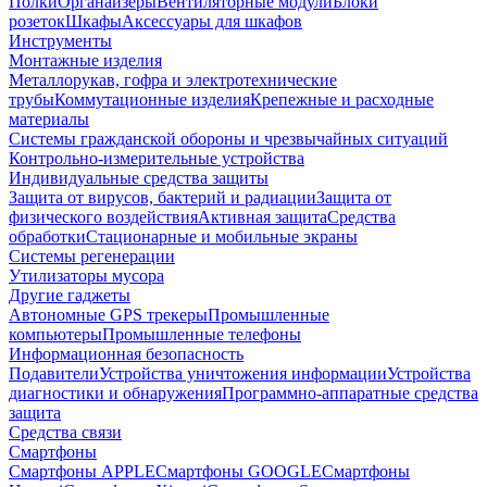
Полки
Органайзеры
Вентиляторные модули
Блоки
розеток
Шкафы
Аксессуары для шкафов
Инструменты
Монтажные изделия
Металлорукав, гофра и электротехнические
трубы
Коммутационные изделия
Крепежные и расходные
материалы
Системы гражданской обороны и чрезвычайных ситуаций
Контрольно-измерительные устройства
Индивидуальные средства защиты
Защита от вирусов, бактерий и радиации
Защита от
физического воздействия
Активная защита
Средства
обработки
Стационарные и мобильные экраны
Системы регенерации
Утилизаторы мусора
Другие гаджеты
Автономные GPS трекеры
Промышленные
компьютеры
Промышленные телефоны
Информационная безопасность
Подавители
Устройства уничтожения информации
Устройства
диагностики и обнаружения
Программно-аппаратные средства
защита
Средства связи
Смартфоны
Смартфоны APPLE
Смартфоны GOOGLE
Смартфоны