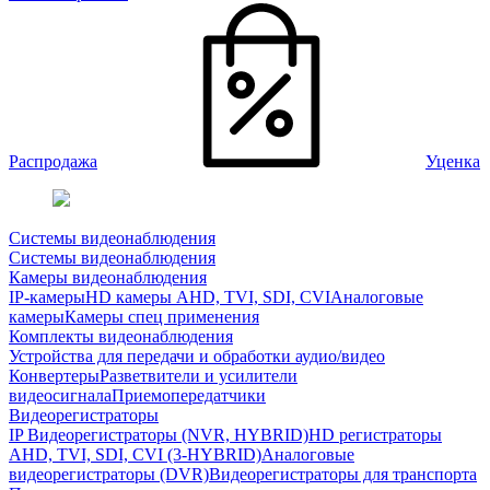
Распродажа
Уценка
Системы видеонаблюдения
Системы видеонаблюдения
Камеры видеонаблюдения
IP-камеры
HD камеры AHD, TVI, SDI, CVI
Аналоговые
камеры
Камеры спец применения
Комплекты видеонаблюдения
Устройства для передачи и обработки аудио/видео
Конвертеры
Разветвители и усилители
видеосигнала
Приемопередатчики
Видеорегистраторы
IP Видеорегистраторы (NVR, HYBRID)
HD регистраторы
AHD, TVI, SDI, CVI (3-HYBRID)
Аналоговые
видеорегистраторы (DVR)
Видеорегистраторы для транспорта