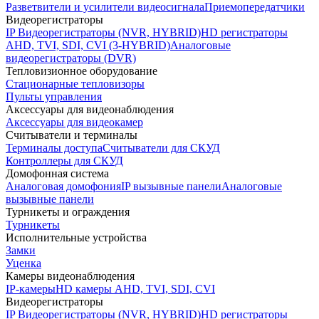
Разветвители и усилители видеосигнала
Приемопередатчики
Видеорегистраторы
IP Видеорегистраторы (NVR, HYBRID)
HD регистраторы
AHD, TVI, SDI, CVI (3-HYBRID)
Аналоговые
видеорегистраторы (DVR)
Тепловизионное оборудование
Стационарные тепловизоры
Пульты управления
Аксессуары для видеонаблюдения
Аксессуары для видеокамер
Считыватели и терминалы
Терминалы доступа
Считыватели для СКУД
Контроллеры для СКУД
Домофонная система
Аналоговая домофония
IP вызывные панели
Аналоговые
вызывные панели
Турникеты и ограждения
Турникеты
Исполнительные устройства
Замки
Уценка
Камеры видеонаблюдения
IP-камеры
HD камеры AHD, TVI, SDI, CVI
Видеорегистраторы
IP Видеорегистраторы (NVR, HYBRID)
HD регистраторы