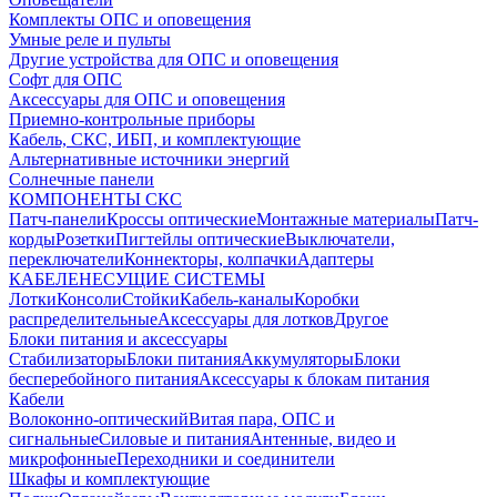
Комплекты ОПС и оповещения
Умные реле и пульты
Другие устройства для ОПС и оповещения
Софт для ОПС
Аксессуары для ОПС и оповещения
Приемно-контрольные приборы
Кабель, СКС, ИБП, и комплектующие
Альтернативные источники энергий
Солнечные панели
КОМПОНЕНТЫ СКС
Патч-панели
Кроссы оптические
Монтажные материалы
Патч-
корды
Розетки
Пигтейлы оптические
Выключатели,
переключатели
Коннекторы, колпачки
Адаптеры
КАБЕЛЕНЕСУЩИЕ СИСТЕМЫ
Лотки
Консоли
Стойки
Кабель-каналы
Коробки
распределительные
Аксессуары для лотков
Другое
Блоки питания и аксессуары
Стабилизаторы
Блоки питания
Аккумуляторы
Блоки
бесперебойного питания
Аксессуары к блокам питания
Кабели
Волоконно-оптический
Витая пара, ОПС и
сигнальные
Силовые и питания
Антенные, видео и
микрофонные
Переходники и соединители
Шкафы и комплектующие