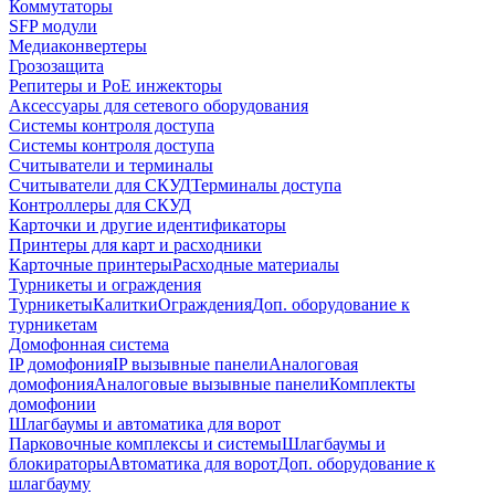
Коммутаторы
SFP модули
Медиаконвертеры
Грозозащита
Репитеры и PoE инжекторы
Аксессуары для сетевого оборудования
Системы контроля доступа
Системы контроля доступа
Считыватели и терминалы
Считыватели для СКУД
Терминалы доступа
Контроллеры для СКУД
Карточки и другие идентификаторы
Принтеры для карт и расходники
Карточные принтеры
Расходные материалы
Турникеты и ограждения
Турникеты
Калитки
Ограждения
Доп. оборудование к
турникетам
Домофонная система
IP домофония
IP вызывные панели
Аналоговая
домофония
Аналоговые вызывные панели
Комплекты
домофонии
Шлагбаумы и автоматика для ворот
Парковочные комплексы и системы
Шлагбаумы и
блокираторы
Автоматика для ворот
Доп. оборудование к
шлагбауму