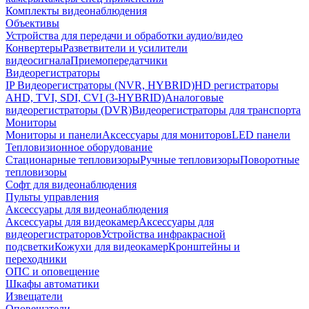
Комплекты видеонаблюдения
Объективы
Устройства для передачи и обработки аудио/видео
Конвертеры
Разветвители и усилители
видеосигнала
Приемопередатчики
Видеорегистраторы
IP Видеорегистраторы (NVR, HYBRID)
HD регистраторы
AHD, TVI, SDI, CVI (3-HYBRID)
Аналоговые
видеорегистраторы (DVR)
Видеорегистраторы для транспорта
Мониторы
Мониторы и панели
Аксессуары для мониторов
LED панели
Тепловизионное оборудование
Стационарные тепловизоры
Ручные тепловизоры
Поворотные
тепловизоры
Софт для видеонаблюдения
Пульты управления
Аксессуары для видеонаблюдения
Аксессуары для видеокамер
Аксессуары для
видеорегистраторов
Устройства инфракрасной
подсветки
Кожухи для видеокамер
Кронштейны и
переходники
ОПС и оповещение
Шкафы автоматики
Извещатели
Оповещатели