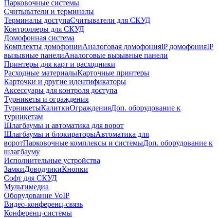
Парковочные системы
Считыватели и терминалы
Терминалы доступа
Считыватели для СКУД
Контроллеры для СКУД
Домофонная система
Комплекты домофонии
Аналоговая домофония
IP домофония
IP
вызывные панели
Аналоговые вызывные панели
Принтеры для карт и расходники
Расходные материалы
Карточные принтеры
Карточки и другие идентификаторы
Аксессуары для контроля доступа
Турникеты и ограждения
Турникеты
Калитки
Ограждения
Доп. оборудование к
турникетам
Шлагбаумы и автоматика для ворот
Шлагбаумы и блокираторы
Автоматика для
ворот
Парковочные комплексы и системы
Доп. оборудование к
шлагбауму
Исполнительные устройства
Замки
Доводчики
Кнопки
Софт для СКУД
Мультимедиа
Оборудование VoIP
Видео-конференц-связь
Конференц-системы