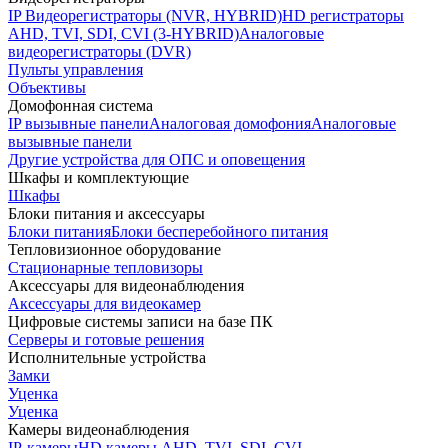
IP Видеорегистраторы (NVR, HYBRID)
HD регистраторы
AHD, TVI, SDI, CVI (3-HYBRID)
Аналоговые
видеорегистраторы (DVR)
Пульты управления
Объективы
Домофонная система
IP вызывные панели
Аналоговая домофония
Аналоговые
вызывные панели
Другие устройства для ОПС и оповещения
Шкафы и комплектующие
Шкафы
Блоки питания и аксессуары
Блоки питания
Блоки бесперебойного питания
Тепловизионное оборудование
Стационарные тепловизоры
Аксессуары для видеонаблюдения
Аксессуары для видеокамер
Цифровые системы записи на базе ПК
Серверы и готовые решения
Исполнительные устройства
Замки
Уценка
Уценка
Камеры видеонаблюдения
IP-камеры
HD камеры AHD, TVI, SDI, CVI