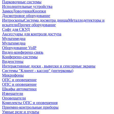
Парковочные системы
Исполнительные устройства
Замки
Доводчики
Кнопки
Досмотровое оборудование
Интроскопы
Система досмотра днища
Металлодетекторы и
искатели
Прочее оборудование
Софт для СКУД
Аксессуары для контроля доступа
Мультимедиа
Мультимедиа
Оборудование VoIP
Видео-конференц-связь
Конференц-системы
Видеостены
Интерактивные доски , вывески и сенсорные экраны
Системы "Клиент - кассир" (интеркомы)
Микрофоны
ОПС и оповещение
ОПС и оповещение
Шкафы автоматики
Извещатели
Оповещатели
Комплекты ОПС и оповещения
Приемно-контрольные приборы
Умные реле и пульты