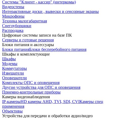
Системы "Клиент - кассир" (интеркомы)
Видеостены
Интерактивные доски , вывески и сенсорные экраны
Микрофоны
Техника малогабаритная
Снегоуборщики
Распродажа
Цифровые системы записи на базе ПК
Серверы и готовые решения
Блоки питания и аксессуары
Блоки питания
Блоки бесперебойного питания
Шкафы и комплектующие
Шкафы
Модемы
Коммутаторы
Извещатели
Оповещатели
Комплекты ОПС и оповещения
Другие устройства для ОПС и оповещения
Приемно-контрольные приборы
Камеры видеонаблюдения
IP-камеры
HD камеры AHD, TVI, SDI, CVI
Камеры спец
применения
Объективы
Устройства для передачи и обработки аудио/видео