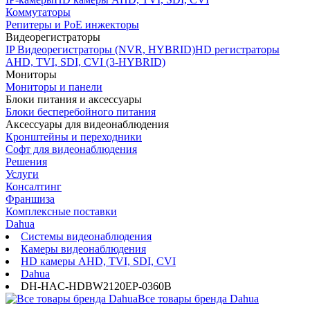
Коммутаторы
Репитеры и PoE инжекторы
Видеорегистраторы
IP Видеорегистраторы (NVR, HYBRID)
HD регистраторы
AHD, TVI, SDI, CVI (3-HYBRID)
Мониторы
Мониторы и панели
Блоки питания и аксессуары
Блоки бесперебойного питания
Аксессуары для видеонаблюдения
Кронштейны и переходники
Софт для видеонаблюдения
Решения
Услуги
Консалтинг
Франшиза
Комплексные поставки
Dahua
Системы видеонаблюдения
Камеры видеонаблюдения
HD камеры AHD, TVI, SDI, CVI
Dahua
DH-HAC-HDBW2120EP-0360B
Все товары бренда Dahua