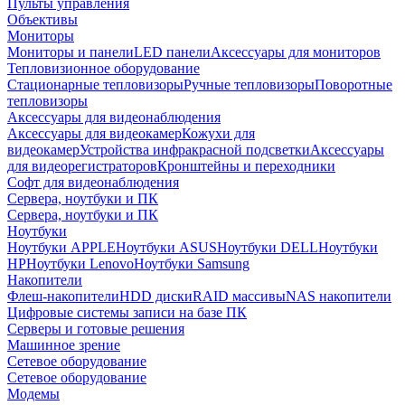
Пульты управления
Объективы
Мониторы
Мониторы и панели
LED панели
Аксессуары для мониторов
Тепловизионное оборудование
Стационарные тепловизоры
Ручные тепловизоры
Поворотные
тепловизоры
Аксессуары для видеонаблюдения
Аксессуары для видеокамер
Кожухи для
видеокамер
Устройства инфракрасной подсветки
Аксессуары
для видеорегистраторов
Кронштейны и переходники
Софт для видеонаблюдения
Сервера, ноутбуки и ПК
Сервера, ноутбуки и ПК
Ноутбуки
Ноутбуки APPLE
Ноутбуки ASUS
Ноутбуки DELL
Ноутбуки
HP
Ноутбуки Lenovo
Ноутбуки Samsung
Накопители
Флеш-накопители
HDD диски
RAID массивы
NAS накопители
Цифровые системы записи на базе ПК
Серверы и готовые решения
Машинное зрение
Сетевое оборудование
Сетевое оборудование
Модемы