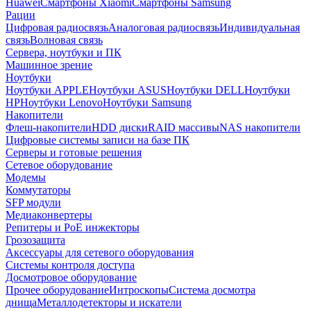
Huawei
Смартфоны Xiaomi
Смартфоны Samsung
Рации
Цифровая радиосвязь
Аналоговая радиосвязь
Индивидуальная
связь
Волновая связь
Сервера, ноутбуки и ПК
Машинное зрение
Ноутбуки
Ноутбуки APPLE
Ноутбуки ASUS
Ноутбуки DELL
Ноутбуки
HP
Ноутбуки Lenovo
Ноутбуки Samsung
Накопители
Флеш-накопители
HDD диски
RAID массивы
NAS накопители
Цифровые системы записи на базе ПК
Серверы и готовые решения
Сетевое оборудование
Модемы
Коммутаторы
SFP модули
Медиаконвертеры
Репитеры и PoE инжекторы
Грозозащита
Аксессуары для сетевого оборудования
Системы контроля доступа
Досмотровое оборудование
Прочее оборудование
Интроскопы
Система досмотра
днища
Металлодетекторы и искатели