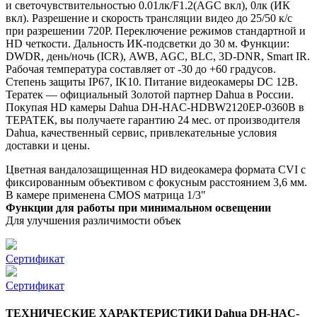
и светочувствительностью 0.01лк/F1.2(AGC вкл), 0лк (ИК
вкл). Разрешение и скорость трансляции видео до 25/50 к/с
при разрешении 720P. Переключение режимов стандартной и
HD четкости. Дальность ИК-подсветки до 30 м. Функции:
DWDR, день/ночь (ICR), AWB, AGC, BLC, 3D-DNR, Smart IR.
Рабочая температура составляет от -30 до +60 градусов.
Степень защиты IP67, IK10. Питание видеокамеры DC 12В.
Тератек — официальный Золотой партнер Dahua в России.
Покупая HD камеры Dahua DH-HAC-HDBW2120EP-0360B в
ТЕРАТЕК, вы получаете гарантию 24 мес. от производителя
Dahua, качественный сервис, привлекательные условия
доставки и цены.
Цветная вандалозащищенная HD видеокамера формата CVI с
фиксированным объективом с фокусным расстоянием 3,6 мм.
В камере применена CMOS матрица 1/3"
Функции для работы при минимальном освещении
Для улучшения различимости объек
Сертификат
Сертификат
ТЕХНИЧЕСКИЕ ХАРАКТЕРИСТИКИ Dahua DH-HAC-