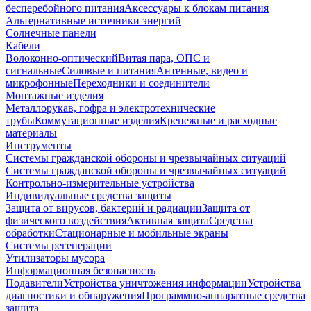
бесперебойного питания
Аксессуары к блокам питания
Альтернативные источники энергий
Солнечные панели
Кабели
Волоконно-оптический
Витая пара, ОПС и
сигнальные
Силовые и питания
Антенные, видео и
микрофонные
Переходники и соединители
Монтажные изделия
Металлорукав, гофра и электротехнические
трубы
Коммутационные изделия
Крепежные и расходные
материалы
Инструменты
Системы гражданской обороны и чрезвычайных ситуаций
Системы гражданской обороны и чрезвычайных ситуаций
Контрольно-измерительные устройства
Индивидуальные средства защиты
Защита от вирусов, бактерий и радиации
Защита от
физического воздействия
Активная защита
Средства
обработки
Стационарные и мобильные экраны
Системы регенерации
Утилизаторы мусора
Информационная безопасность
Подавители
Устройства уничтожения информации
Устройства
диагностики и обнаружения
Программно-аппаратные средства
защита