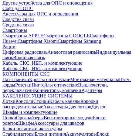
Другие устройства для ОПС и оповещения
Софт для ОПС
Аксессуары для ОПС и оповещения
Средства связи
Средства связи
Смартфоны
Смартфоны APPLE
Смартфоны GOOGLE
Смартфоны
Huawei
Смартфоны Xiaomi
Смартфоны Samsung
Рации
Цифровая радиосвязь
Аналоговая радиосвязь
Индивидуальная
связь
Волновая связь
Кабель, СКС, ИБП, и комплектующие
Кабель, СКС, ИБП, и комплектующие
КОМПОНЕНТЫ СКС
Патч-панели
Кроссы оптические
Монтажные материалы
Патч-
корды
Розетки
Пигтейлы оптические
Выключатели,
переключатели
Коннекторы, колпачки
Адаптеры
КАБЕЛЕНЕСУЩИЕ СИСТЕМЫ
Лотки
Консоли
Стойки
Кабель-каналы
Коробки
распределительные
Аксессуары для лотков
Другое
Шкафы и комплектующие
Полки
Органайзеры
Вентиляторные модули
Блоки
розеток
Шкафы
Аксессуары для шкафов
Блоки питания и аксессуары
Стабилизаторы
Блоки питания
Аккумуляторы
Блоки