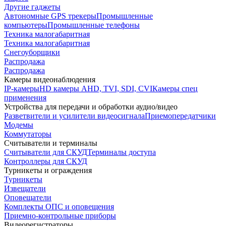
Другие гаджеты
Автономные GPS трекеры
Промышленные
компьютеры
Промышленные телефоны
Техника малогабаритная
Техника малогабаритная
Снегоуборщики
Распродажа
Распродажа
Камеры видеонаблюдения
IP-камеры
HD камеры AHD, TVI, SDI, CVI
Камеры спец
применения
Устройства для передачи и обработки аудио/видео
Разветвители и усилители видеосигнала
Приемопередатчики
Модемы
Коммутаторы
Считыватели и терминалы
Считыватели для СКУД
Терминалы доступа
Контроллеры для СКУД
Турникеты и ограждения
Турникеты
Извещатели
Оповещатели
Комплекты ОПС и оповещения
Приемно-контрольные приборы
Видеорегистраторы