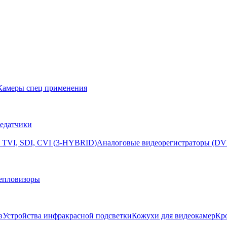
Камеры спец применения
едатчики
 TVI, SDI, CVI (3-HYBRID)
Аналоговые видеорегистраторы (DV
епловизоры
в
Устройства инфракрасной подсветки
Кожухи для видеокамер
Кр