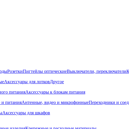
орды
Розетки
Пигтейлы оптические
Выключатели, переключатели
К
ые
Аксессуары для лотков
Другое
ного питания
Аксессуары к блокам питания
 и питания
Антенные, видео и микрофонные
Переходники и сое
ы
Аксессуары для шкафов
ные изделия
Крепежные и расходные материалы