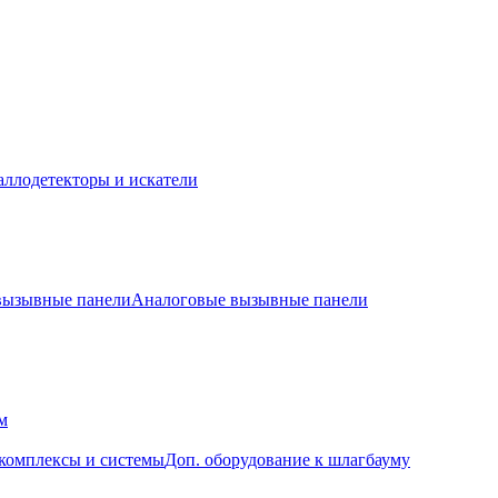
ллодетекторы и искатели
 вызывные панели
Аналоговые вызывные панели
м
комплексы и системы
Доп. оборудование к шлагбауму