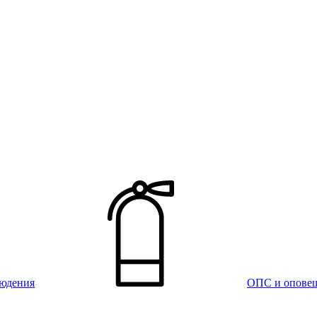
юдения
ОПС и опове