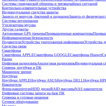
Системы гражданской обороны и чрезвычайных ситуаций
Контрольно-измерительные устройства
Индивидуальные средства защиты
Защита от вирусов, бактерий и радиации
Защита от физическог
Системы регенерации
Утилизаторы мусора
Другие гаджеты
Автономные GPS трекеры
Промышленные компьютеры
Промыш
Информационная безопасность
Подавители
Устройства уничтожения информации
Устройства 
Средства связи
Смартфоны
Смартфоны APPLE
Смартфоны GOOGLE
Смартфоны Huawei
См
Рации
Цифровая радиосвязь
Аналоговая радиосвязь
Индивидуальная св
Сервера, ноутбуки и ПК
Машинное зрение
Ноутбуки
Ноутбуки APPLE
Ноутбуки ASUS
Ноутбуки DELL
Ноутбуки HP
Накопители
Флеш-накопители
HDD диски
RAID массивы
NAS накопители
Цифровые системы записи на базе ПК
Серверы и готовые решения
Сетевое оборудование
Модемы