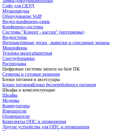
Замки
Доводчики
Кнопки
Софт для СКУД
Мультимедиа
Оборудование VoIP
Видео-конференц-связь
Конференц-системы
Системы "Клиент - кассир" (интеркомы)
Видеостены
Интерактивные доски , вывески и сенсорные экраны
Микрофоны
Техника малогабаритная
Снегоуборщики
Распродажа
Цифровые системы записи на базе ПК
Серверы и готовые решения
Блоки питания и аксессуары
Блоки питания
Блоки бесперебойного питания
Шкафы и комплектующие
Шкафы
Модемы
Коммутаторы
Извещатели
Оповещатели
Комплекты ОПС и оповещения
Другие устройства для ОПС и оповещения