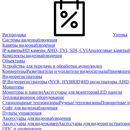
Распродажа
Уценка
Системы видеонаблюдения
Камеры видеонаблюдения
IP-камеры
HD камеры AHD, TVI, SDI, CVI
Аналоговые камеры
Комплекты видеонаблюдения
Объективы
Устройства для передачи и обработки аудио/видео
Конвертеры
Разветвители и усилители видеосигнала
Приемопер
Видеорегистраторы
IP Видеорегистраторы (NVR, HYBRID)
HD регистраторы AHD,
Мониторы
Мониторы и панели
Аксессуары для мониторов
LED панели
Тепловизионное оборудование
Стационарные тепловизоры
Ручные тепловизоры
Поворотные т
Софт для видеонаблюдения
Пульты управления
Аксессуары для видеонаблюдения
Аксессуары для видеокамер
Аксессуары для видеорегистраторо
ОПС и оповещение