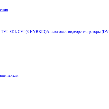
ения
 TVI, SDI, CVI (3-HYBRID)
Аналоговые видеорегистраторы (DV
ные панели