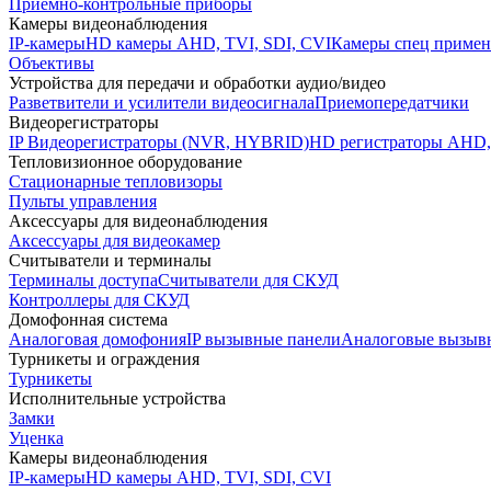
Приемно-контрольные приборы
Камеры видеонаблюдения
IP-камеры
HD камеры AHD, TVI, SDI, CVI
Камеры спец примен
Объективы
Устройства для передачи и обработки аудио/видео
Разветвители и усилители видеосигнала
Приемопередатчики
Видеорегистраторы
IP Видеорегистраторы (NVR, HYBRID)
HD регистраторы AHD,
Тепловизионное оборудование
Стационарные тепловизоры
Пульты управления
Аксессуары для видеонаблюдения
Аксессуары для видеокамер
Считыватели и терминалы
Терминалы доступа
Считыватели для СКУД
Контроллеры для СКУД
Домофонная система
Аналоговая домофония
IP вызывные панели
Аналоговые вызыв
Турникеты и ограждения
Турникеты
Исполнительные устройства
Замки
Уценка
Камеры видеонаблюдения
IP-камеры
HD камеры AHD, TVI, SDI, CVI