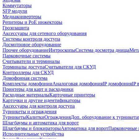
Коммутаторы
SFP модули
Медиаконвертеры
Репитеры и PoE инжекторы
Грозозащита
Аксессуары для сетевого оборудования
Системы контроля доступа
Досмотровое оборудование
Прочее оборудование
Интроскопы
Система досмотра днища
Мета
Парковочные системы
Считыватели и терминалы
Терминалы доступа
Считыватели для СКУД
Контроллеры для СКУД
Домофонная система
Комплекты домофонии
Аналоговая домофония
IP домофония
IP
Принтеры для карт и расходники
Расходные материалы
Карточные принтеры
Карточки и другие идентификаторы
Аксессуары для контроля доступа
Турникеты и ограждения
Турникеты
Калитки
Ограждения
Доп. оборудование к турникета
Шлагбаумы и автоматика для ворот
Шлагбаумы и блокираторы
Автоматика для ворот
Парковочные 
Исполнительные устройства