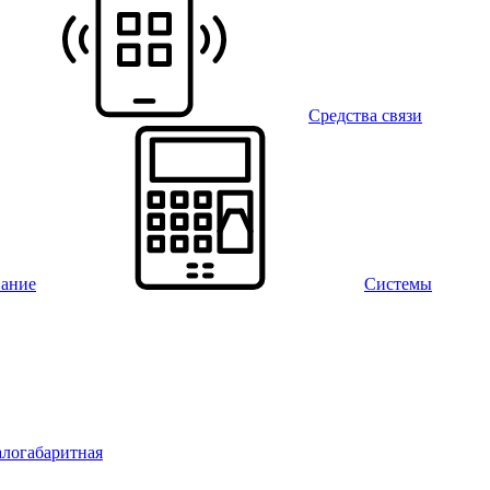
Средства связи
вание
Системы
алогабаритная