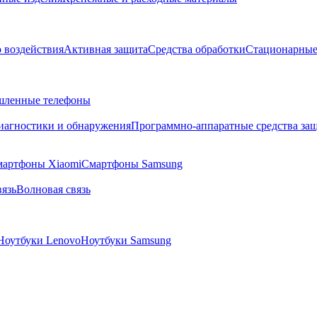
о воздействия
Активная защита
Средства обработки
Стационарные
ленные телефоны
диагностики и обнаружения
Программно-аппаратные средства за
артфоны Xiaomi
Смартфоны Samsung
язь
Волновая связь
Ноутбуки Lenovo
Ноутбуки Samsung