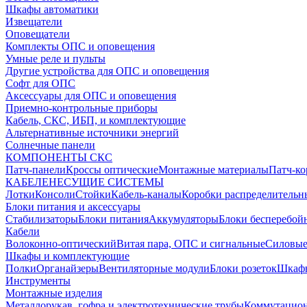
Шкафы автоматики
Извещатели
Оповещатели
Комплекты ОПС и оповещения
Умные реле и пульты
Другие устройства для ОПС и оповещения
Софт для ОПС
Аксессуары для ОПС и оповещения
Приемно-контрольные приборы
Кабель, СКС, ИБП, и комплектующие
Альтернативные источники энергий
Солнечные панели
КОМПОНЕНТЫ СКС
Патч-панели
Кроссы оптические
Монтажные материалы
Патч-к
КАБЕЛЕНЕСУЩИЕ СИСТЕМЫ
Лотки
Консоли
Стойки
Кабель-каналы
Коробки распределительн
Блоки питания и аксессуары
Стабилизаторы
Блоки питания
Аккумуляторы
Блоки бесперебой
Кабели
Волоконно-оптический
Витая пара, ОПС и сигнальные
Силовые
Шкафы и комплектующие
Полки
Органайзеры
Вентиляторные модули
Блоки розеток
Шкаф
Инструменты
Монтажные изделия
Металлорукав, гофра и электротехнические трубы
Коммутацион