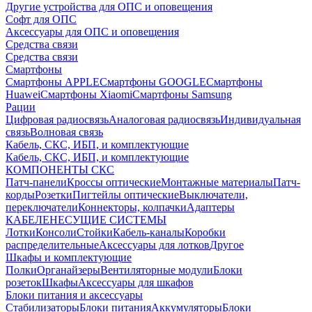
Другие устройства для ОПС и оповещения
Софт для ОПС
Аксессуары для ОПС и оповещения
Средства связи
Средства связи
Смартфоны
Смартфоны APPLE
Смартфоны GOOGLE
Смартфоны
Huawei
Смартфоны Xiaomi
Смартфоны Samsung
Рации
Цифровая радиосвязь
Аналоговая радиосвязь
Индивидуальная
связь
Волновая связь
Кабель, СКС, ИБП, и комплектующие
Кабель, СКС, ИБП, и комплектующие
КОМПОНЕНТЫ СКС
Патч-панели
Кроссы оптические
Монтажные материалы
Патч-
корды
Розетки
Пигтейлы оптические
Выключатели,
переключатели
Коннекторы, колпачки
Адаптеры
КАБЕЛЕНЕСУЩИЕ СИСТЕМЫ
Лотки
Консоли
Стойки
Кабель-каналы
Коробки
распределительные
Аксессуары для лотков
Другое
Шкафы и комплектующие
Полки
Органайзеры
Вентиляторные модули
Блоки
розеток
Шкафы
Аксессуары для шкафов
Блоки питания и аксессуары
Стабилизаторы
Блоки питания
Аккумуляторы
Блоки