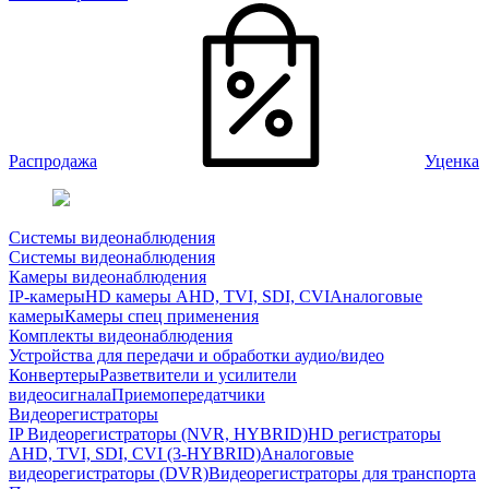
Распродажа
Уценка
Системы видеонаблюдения
Системы видеонаблюдения
Камеры видеонаблюдения
IP-камеры
HD камеры AHD, TVI, SDI, CVI
Аналоговые
камеры
Камеры спец применения
Комплекты видеонаблюдения
Устройства для передачи и обработки аудио/видео
Конвертеры
Разветвители и усилители
видеосигнала
Приемопередатчики
Видеорегистраторы
IP Видеорегистраторы (NVR, HYBRID)
HD регистраторы
AHD, TVI, SDI, CVI (3-HYBRID)
Аналоговые
видеорегистраторы (DVR)
Видеорегистраторы для транспорта