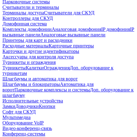
Парковочные системы
Считыватели и терминалы
Терминалы доступа
Считыватели для СКУД
Контроллеры для СКУД
Домофонная система
Комплекты домофонии
Аналоговая домофония
IP домофония
IP
вызывные панели
Аналоговые вызывные панели
Принтеры для карт и расходники
Расходные материалы
Карточные принтеры
Карточки и другие идентификаторы
Аксессуары для контроля доступа
Турникеты и ограждения
Турникеты
Калитки
Ограждения
Доп. оборудование к
турникетам
Шлагбаумы и автоматика для ворот
Шлагбаумы и блокираторы
Автоматика для
ворот
Парковочные комплексы и системы
Доп. оборудование к
шлагбауму
Исполнительные устройства
Замки
Доводчики
Кнопки
Софт для СКУД
Мультимедиа
Оборудование VoIP
Видео-конференц-связь
Конференц-системы