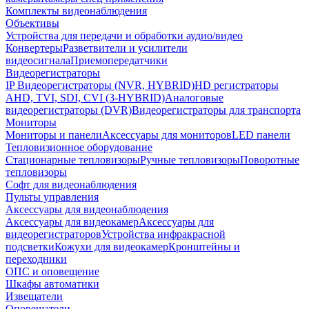
Комплекты видеонаблюдения
Объективы
Устройства для передачи и обработки аудио/видео
Конвертеры
Разветвители и усилители
видеосигнала
Приемопередатчики
Видеорегистраторы
IP Видеорегистраторы (NVR, HYBRID)
HD регистраторы
AHD, TVI, SDI, CVI (3-HYBRID)
Аналоговые
видеорегистраторы (DVR)
Видеорегистраторы для транспорта
Мониторы
Мониторы и панели
Аксессуары для мониторов
LED панели
Тепловизионное оборудование
Стационарные тепловизоры
Ручные тепловизоры
Поворотные
тепловизоры
Софт для видеонаблюдения
Пульты управления
Аксессуары для видеонаблюдения
Аксессуары для видеокамер
Аксессуары для
видеорегистраторов
Устройства инфракрасной
подсветки
Кожухи для видеокамер
Кронштейны и
переходники
ОПС и оповещение
Шкафы автоматики
Извещатели
Оповещатели