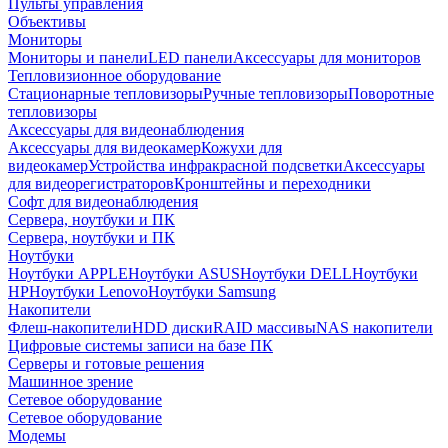
Пульты управления
Объективы
Мониторы
Мониторы и панели
LED панели
Аксессуары для мониторов
Тепловизионное оборудование
Стационарные тепловизоры
Ручные тепловизоры
Поворотные
тепловизоры
Аксессуары для видеонаблюдения
Аксессуары для видеокамер
Кожухи для
видеокамер
Устройства инфракрасной подсветки
Аксессуары
для видеорегистраторов
Кронштейны и переходники
Софт для видеонаблюдения
Сервера, ноутбуки и ПК
Сервера, ноутбуки и ПК
Ноутбуки
Ноутбуки APPLE
Ноутбуки ASUS
Ноутбуки DELL
Ноутбуки
HP
Ноутбуки Lenovo
Ноутбуки Samsung
Накопители
Флеш-накопители
HDD диски
RAID массивы
NAS накопители
Цифровые системы записи на базе ПК
Серверы и готовые решения
Машинное зрение
Сетевое оборудование
Сетевое оборудование
Модемы