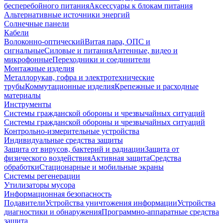
бесперебойного питания
Аксессуары к блокам питания
Альтернативные источники энергий
Солнечные панели
Кабели
Волоконно-оптический
Витая пара, ОПС и
сигнальные
Силовые и питания
Антенные, видео и
микрофонные
Переходники и соединители
Монтажные изделия
Металлорукав, гофра и электротехнические
трубы
Коммутационные изделия
Крепежные и расходные
материалы
Инструменты
Системы гражданской обороны и чрезвычайных ситуаций
Системы гражданской обороны и чрезвычайных ситуаций
Контрольно-измерительные устройства
Индивидуальные средства защиты
Защита от вирусов, бактерий и радиации
Защита от
физического воздействия
Активная защита
Средства
обработки
Стационарные и мобильные экраны
Системы регенерации
Утилизаторы мусора
Информационная безопасность
Подавители
Устройства уничтожения информации
Устройства
диагностики и обнаружения
Программно-аппаратные средства
защита