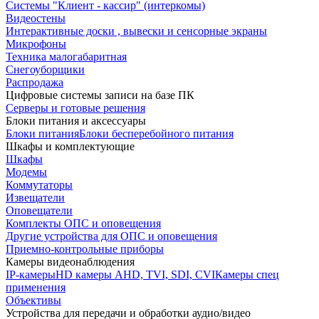
Системы "Клиент - кассир" (интеркомы)
Видеостены
Интерактивные доски , вывески и сенсорные экраны
Микрофоны
Техника малогабаритная
Снегоуборщики
Распродажа
Цифровые системы записи на базе ПК
Серверы и готовые решения
Блоки питания и аксессуары
Блоки питания
Блоки бесперебойного питания
Шкафы и комплектующие
Шкафы
Модемы
Коммутаторы
Извещатели
Оповещатели
Комплекты ОПС и оповещения
Другие устройства для ОПС и оповещения
Приемно-контрольные приборы
Камеры видеонаблюдения
IP-камеры
HD камеры AHD, TVI, SDI, CVI
Камеры спец
применения
Объективы
Устройства для передачи и обработки аудио/видео