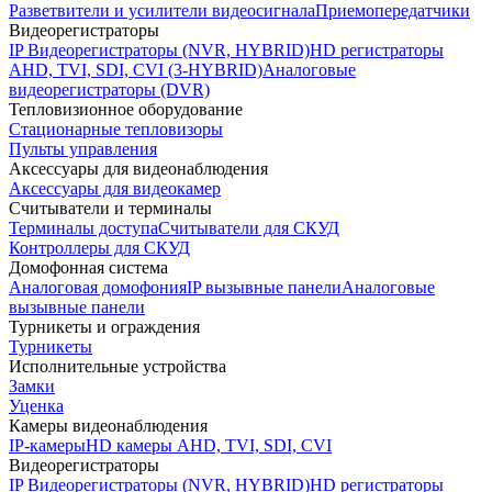
Разветвители и усилители видеосигнала
Приемопередатчики
Видеорегистраторы
IP Видеорегистраторы (NVR, HYBRID)
HD регистраторы
AHD, TVI, SDI, CVI (3-HYBRID)
Аналоговые
видеорегистраторы (DVR)
Тепловизионное оборудование
Стационарные тепловизоры
Пульты управления
Аксессуары для видеонаблюдения
Аксессуары для видеокамер
Считыватели и терминалы
Терминалы доступа
Считыватели для СКУД
Контроллеры для СКУД
Домофонная система
Аналоговая домофония
IP вызывные панели
Аналоговые
вызывные панели
Турникеты и ограждения
Турникеты
Исполнительные устройства
Замки
Уценка
Камеры видеонаблюдения
IP-камеры
HD камеры AHD, TVI, SDI, CVI
Видеорегистраторы
IP Видеорегистраторы (NVR, HYBRID)
HD регистраторы