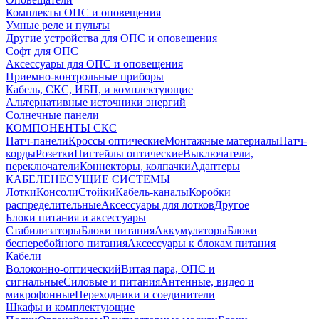
Комплекты ОПС и оповещения
Умные реле и пульты
Другие устройства для ОПС и оповещения
Софт для ОПС
Аксессуары для ОПС и оповещения
Приемно-контрольные приборы
Кабель, СКС, ИБП, и комплектующие
Альтернативные источники энергий
Солнечные панели
КОМПОНЕНТЫ СКС
Патч-панели
Кроссы оптические
Монтажные материалы
Патч-
корды
Розетки
Пигтейлы оптические
Выключатели,
переключатели
Коннекторы, колпачки
Адаптеры
КАБЕЛЕНЕСУЩИЕ СИСТЕМЫ
Лотки
Консоли
Стойки
Кабель-каналы
Коробки
распределительные
Аксессуары для лотков
Другое
Блоки питания и аксессуары
Стабилизаторы
Блоки питания
Аккумуляторы
Блоки
бесперебойного питания
Аксессуары к блокам питания
Кабели
Волоконно-оптический
Витая пара, ОПС и
сигнальные
Силовые и питания
Антенные, видео и
микрофонные
Переходники и соединители
Шкафы и комплектующие