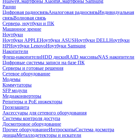
Huawei
Смартфоны Xiaomi
Смартфоны Samsung
Рации
Цифровая радиосвязь
Аналоговая радиосвязь
Индивидуальная
связь
Волновая связь
Сервера, ноутбуки и ПК
Машинное зрение
Ноутбуки
Ноутбуки APPLE
Ноутбуки ASUS
Ноутбуки DELL
Ноутбуки
HP
Ноутбуки Lenovo
Ноутбуки Samsung
Накопители
Флеш-накопители
HDD диски
RAID массивы
NAS накопители
Цифровые системы записи на базе ПК
Серверы и готовые решения
Сетевое оборудование
Модемы
Коммутаторы
SFP модули
Медиаконвертеры
Репитеры и PoE инжекторы
Грозозащита
Аксессуары для сетевого оборудования
Системы контроля доступа
Досмотровое оборудование
Прочее оборудование
Интроскопы
Система досмотра
днища
Металлодетекторы и искатели