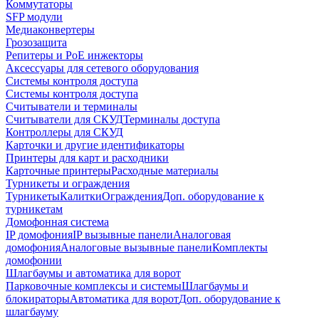
Коммутаторы
SFP модули
Медиаконвертеры
Грозозащита
Репитеры и PoE инжекторы
Аксессуары для сетевого оборудования
Системы контроля доступа
Системы контроля доступа
Считыватели и терминалы
Считыватели для СКУД
Терминалы доступа
Контроллеры для СКУД
Карточки и другие идентификаторы
Принтеры для карт и расходники
Карточные принтеры
Расходные материалы
Турникеты и ограждения
Турникеты
Калитки
Ограждения
Доп. оборудование к
турникетам
Домофонная система
IP домофония
IP вызывные панели
Аналоговая
домофония
Аналоговые вызывные панели
Комплекты
домофонии
Шлагбаумы и автоматика для ворот
Парковочные комплексы и системы
Шлагбаумы и
блокираторы
Автоматика для ворот
Доп. оборудование к
шлагбауму