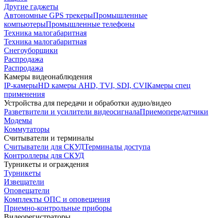
Другие гаджеты
Автономные GPS трекеры
Промышленные
компьютеры
Промышленные телефоны
Техника малогабаритная
Техника малогабаритная
Снегоуборщики
Распродажа
Распродажа
Камеры видеонаблюдения
IP-камеры
HD камеры AHD, TVI, SDI, CVI
Камеры спец
применения
Устройства для передачи и обработки аудио/видео
Разветвители и усилители видеосигнала
Приемопередатчики
Модемы
Коммутаторы
Считыватели и терминалы
Считыватели для СКУД
Терминалы доступа
Контроллеры для СКУД
Турникеты и ограждения
Турникеты
Извещатели
Оповещатели
Комплекты ОПС и оповещения
Приемно-контрольные приборы
Видеорегистраторы