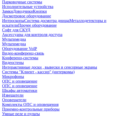
Парковочные системы
Исполнительные устройства
Замки
Доводчики
Кнопки
Досмотровое оборудование
Интроскопы
Система досмотра днища
Металлодетекторы и
искатели
Прочее оборудование
Софт для СКУД
Аксессуары для контроля доступа
Мультимедиа
Мультимедиа
Оборудование VoIP
Видео-конференц-связь
Конференц-системы
Видеостены
Интерактивные доски , вывески и сенсорные экраны
Системы "Клиент - кассир" (интеркомы)
Микрофоны
ОПС и оповещение
ОПС и оповещение
Шкафы автоматики
Извещатели
Оповещатели
Комплекты ОПС и оповещения
Приемно-контрольные приборы
Умные реле и пульты