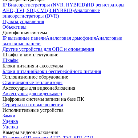
IP Видеорегистраторы (NVR, HYBRID)
HD регистраторы
AHD, TVI, SDI, CVI (3-HYBRID)
Аналоговые
видеорегистраторы (DVR)
Пульты управления
Объективы
Домофонная система
IP вызывные панели
Аналоговая домофония
Аналоговые
вызывные панели
Другие устройства для ОПС и оповещения
Шкафы и комплектующие
Шкафы
Блоки питания и аксессуары
Блоки питания
Блоки бесперебойного питания
Тепловизионное оборудование
Стационарные тепловизоры
Аксессуары для видеонаблюдения
Аксессуары для видеокамер
Цифровые системы записи на базе ПК
Серверы и готовые решения
Исполнительные устройства
Замки
Уценка
Уценка
Камеры видеонаблюдения
IP-камеры
HD камеры AHD, TVI, SDI, CVI