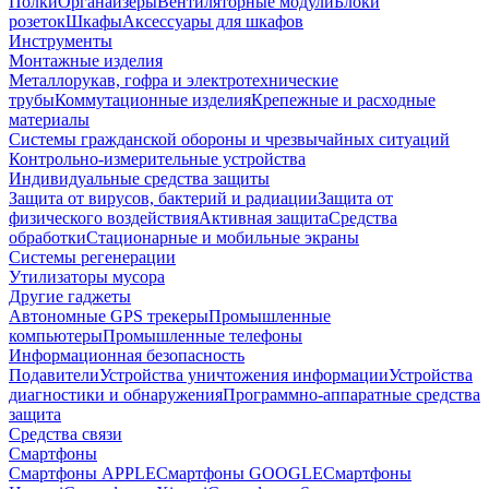
Полки
Органайзеры
Вентиляторные модули
Блоки
розеток
Шкафы
Аксессуары для шкафов
Инструменты
Монтажные изделия
Металлорукав, гофра и электротехнические
трубы
Коммутационные изделия
Крепежные и расходные
материалы
Системы гражданской обороны и чрезвычайных ситуаций
Контрольно-измерительные устройства
Индивидуальные средства защиты
Защита от вирусов, бактерий и радиации
Защита от
физического воздействия
Активная защита
Средства
обработки
Стационарные и мобильные экраны
Системы регенерации
Утилизаторы мусора
Другие гаджеты
Автономные GPS трекеры
Промышленные
компьютеры
Промышленные телефоны
Информационная безопасность
Подавители
Устройства уничтожения информации
Устройства
диагностики и обнаружения
Программно-аппаратные средства
защита
Средства связи
Смартфоны
Смартфоны APPLE
Смартфоны GOOGLE
Смартфоны