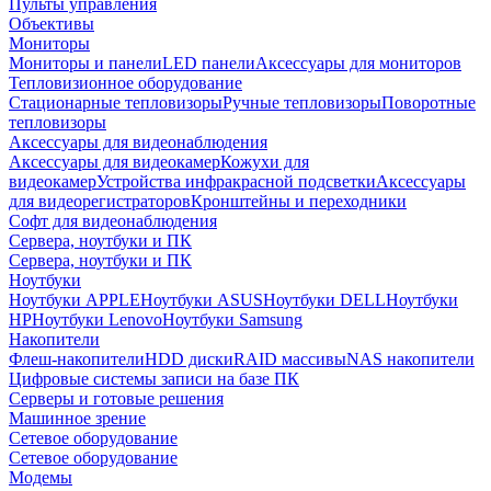
Пульты управления
Объективы
Мониторы
Мониторы и панели
LED панели
Аксессуары для мониторов
Тепловизионное оборудование
Стационарные тепловизоры
Ручные тепловизоры
Поворотные
тепловизоры
Аксессуары для видеонаблюдения
Аксессуары для видеокамер
Кожухи для
видеокамер
Устройства инфракрасной подсветки
Аксессуары
для видеорегистраторов
Кронштейны и переходники
Софт для видеонаблюдения
Сервера, ноутбуки и ПК
Сервера, ноутбуки и ПК
Ноутбуки
Ноутбуки APPLE
Ноутбуки ASUS
Ноутбуки DELL
Ноутбуки
HP
Ноутбуки Lenovo
Ноутбуки Samsung
Накопители
Флеш-накопители
HDD диски
RAID массивы
NAS накопители
Цифровые системы записи на базе ПК
Серверы и готовые решения
Машинное зрение
Сетевое оборудование
Сетевое оборудование
Модемы