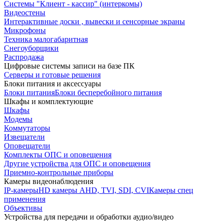
Системы "Клиент - кассир" (интеркомы)
Видеостены
Интерактивные доски , вывески и сенсорные экраны
Микрофоны
Техника малогабаритная
Снегоуборщики
Распродажа
Цифровые системы записи на базе ПК
Серверы и готовые решения
Блоки питания и аксессуары
Блоки питания
Блоки бесперебойного питания
Шкафы и комплектующие
Шкафы
Модемы
Коммутаторы
Извещатели
Оповещатели
Комплекты ОПС и оповещения
Другие устройства для ОПС и оповещения
Приемно-контрольные приборы
Камеры видеонаблюдения
IP-камеры
HD камеры AHD, TVI, SDI, CVI
Камеры спец
применения
Объективы
Устройства для передачи и обработки аудио/видео