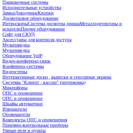
Парковочные системы
Исполнительные устройства
Замки
Доводчики
Кнопки
Досмотровое оборудование
Интроскопы
Система досмотра днища
Металлодетекторы и
искатели
Прочее оборудование
Софт для СКУД
Аксессуары для контроля доступа
Мультимедиа
Мультимедиа
Оборудование VoIP
Видео-конференц-связь
Конференц-системы
Видеостены
Интерактивные доски , вывески и сенсорные экраны
Системы "Клиент - кассир" (интеркомы)
Микрофоны
ОПС и оповещение
ОПС и оповещение
Шкафы автоматики
Извещатели
Оповещатели
Комплекты ОПС и оповещения
Приемно-контрольные приборы
Умные реле и пульты