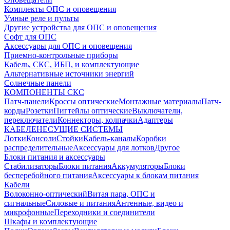
Комплекты ОПС и оповещения
Умные реле и пульты
Другие устройства для ОПС и оповещения
Софт для ОПС
Аксессуары для ОПС и оповещения
Приемно-контрольные приборы
Кабель, СКС, ИБП, и комплектующие
Альтернативные источники энергий
Солнечные панели
КОМПОНЕНТЫ СКС
Патч-панели
Кроссы оптические
Монтажные материалы
Патч-
корды
Розетки
Пигтейлы оптические
Выключатели,
переключатели
Коннекторы, колпачки
Адаптеры
КАБЕЛЕНЕСУЩИЕ СИСТЕМЫ
Лотки
Консоли
Стойки
Кабель-каналы
Коробки
распределительные
Аксессуары для лотков
Другое
Блоки питания и аксессуары
Стабилизаторы
Блоки питания
Аккумуляторы
Блоки
бесперебойного питания
Аксессуары к блокам питания
Кабели
Волоконно-оптический
Витая пара, ОПС и
сигнальные
Силовые и питания
Антенные, видео и
микрофонные
Переходники и соединители
Шкафы и комплектующие