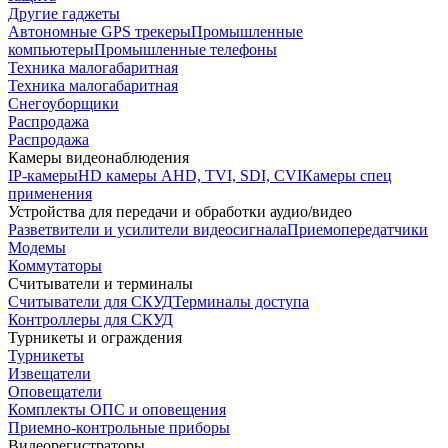
Другие гаджеты
Автономные GPS трекеры
Промышленные
компьютеры
Промышленные телефоны
Техника малогабаритная
Техника малогабаритная
Снегоуборщики
Распродажа
Распродажа
Камеры видеонаблюдения
IP-камеры
HD камеры AHD, TVI, SDI, CVI
Камеры спец
применения
Устройства для передачи и обработки аудио/видео
Разветвители и усилители видеосигнала
Приемопередатчики
Модемы
Коммутаторы
Считыватели и терминалы
Считыватели для СКУД
Терминалы доступа
Контроллеры для СКУД
Турникеты и ограждения
Турникеты
Извещатели
Оповещатели
Комплекты ОПС и оповещения
Приемно-контрольные приборы
Видеорегистраторы