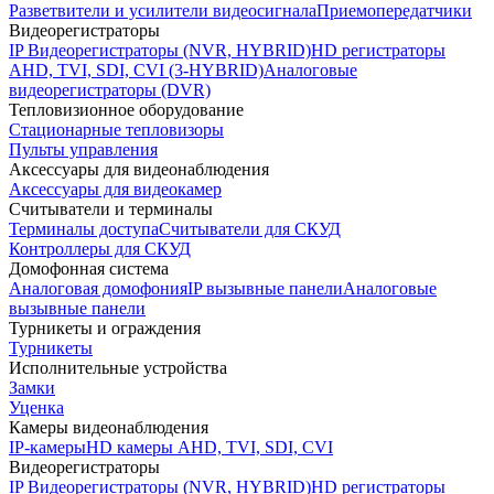
Разветвители и усилители видеосигнала
Приемопередатчики
Видеорегистраторы
IP Видеорегистраторы (NVR, HYBRID)
HD регистраторы
AHD, TVI, SDI, CVI (3-HYBRID)
Аналоговые
видеорегистраторы (DVR)
Тепловизионное оборудование
Стационарные тепловизоры
Пульты управления
Аксессуары для видеонаблюдения
Аксессуары для видеокамер
Считыватели и терминалы
Терминалы доступа
Считыватели для СКУД
Контроллеры для СКУД
Домофонная система
Аналоговая домофония
IP вызывные панели
Аналоговые
вызывные панели
Турникеты и ограждения
Турникеты
Исполнительные устройства
Замки
Уценка
Камеры видеонаблюдения
IP-камеры
HD камеры AHD, TVI, SDI, CVI
Видеорегистраторы
IP Видеорегистраторы (NVR, HYBRID)
HD регистраторы