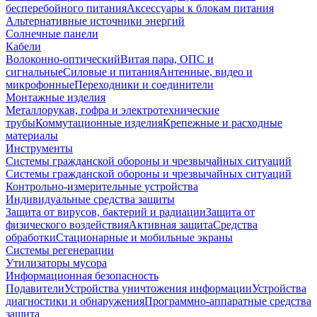
бесперебойного питания
Аксессуары к блокам питания
Альтернативные источники энергий
Солнечные панели
Кабели
Волоконно-оптический
Витая пара, ОПС и
сигнальные
Силовые и питания
Антенные, видео и
микрофонные
Переходники и соединители
Монтажные изделия
Металлорукав, гофра и электротехнические
трубы
Коммутационные изделия
Крепежные и расходные
материалы
Инструменты
Системы гражданской обороны и чрезвычайных ситуаций
Системы гражданской обороны и чрезвычайных ситуаций
Контрольно-измерительные устройства
Индивидуальные средства защиты
Защита от вирусов, бактерий и радиации
Защита от
физического воздействия
Активная защита
Средства
обработки
Стационарные и мобильные экраны
Системы регенерации
Утилизаторы мусора
Информационная безопасность
Подавители
Устройства уничтожения информации
Устройства
диагностики и обнаружения
Программно-аппаратные средства
защита