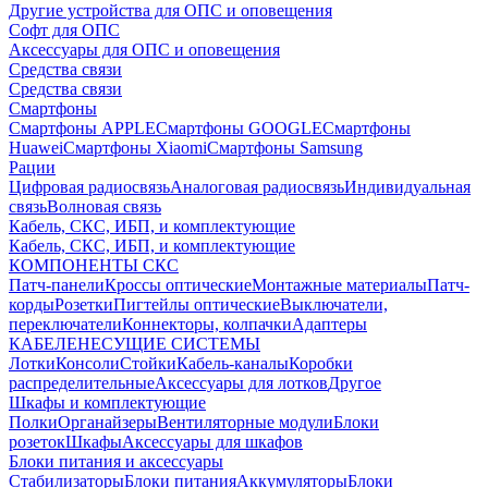
Другие устройства для ОПС и оповещения
Софт для ОПС
Аксессуары для ОПС и оповещения
Средства связи
Средства связи
Смартфоны
Смартфоны APPLE
Смартфоны GOOGLE
Смартфоны
Huawei
Смартфоны Xiaomi
Смартфоны Samsung
Рации
Цифровая радиосвязь
Аналоговая радиосвязь
Индивидуальная
связь
Волновая связь
Кабель, СКС, ИБП, и комплектующие
Кабель, СКС, ИБП, и комплектующие
КОМПОНЕНТЫ СКС
Патч-панели
Кроссы оптические
Монтажные материалы
Патч-
корды
Розетки
Пигтейлы оптические
Выключатели,
переключатели
Коннекторы, колпачки
Адаптеры
КАБЕЛЕНЕСУЩИЕ СИСТЕМЫ
Лотки
Консоли
Стойки
Кабель-каналы
Коробки
распределительные
Аксессуары для лотков
Другое
Шкафы и комплектующие
Полки
Органайзеры
Вентиляторные модули
Блоки
розеток
Шкафы
Аксессуары для шкафов
Блоки питания и аксессуары
Стабилизаторы
Блоки питания
Аккумуляторы
Блоки