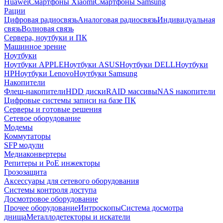
Huawei
Смартфоны Xiaomi
Смартфоны Samsung
Рации
Цифровая радиосвязь
Аналоговая радиосвязь
Индивидуальная
связь
Волновая связь
Сервера, ноутбуки и ПК
Машинное зрение
Ноутбуки
Ноутбуки APPLE
Ноутбуки ASUS
Ноутбуки DELL
Ноутбуки
HP
Ноутбуки Lenovo
Ноутбуки Samsung
Накопители
Флеш-накопители
HDD диски
RAID массивы
NAS накопители
Цифровые системы записи на базе ПК
Серверы и готовые решения
Сетевое оборудование
Модемы
Коммутаторы
SFP модули
Медиаконвертеры
Репитеры и PoE инжекторы
Грозозащита
Аксессуары для сетевого оборудования
Системы контроля доступа
Досмотровое оборудование
Прочее оборудование
Интроскопы
Система досмотра
днища
Металлодетекторы и искатели