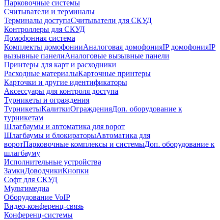
Парковочные системы
Считыватели и терминалы
Терминалы доступа
Считыватели для СКУД
Контроллеры для СКУД
Домофонная система
Комплекты домофонии
Аналоговая домофония
IP домофония
IP
вызывные панели
Аналоговые вызывные панели
Принтеры для карт и расходники
Расходные материалы
Карточные принтеры
Карточки и другие идентификаторы
Аксессуары для контроля доступа
Турникеты и ограждения
Турникеты
Калитки
Ограждения
Доп. оборудование к
турникетам
Шлагбаумы и автоматика для ворот
Шлагбаумы и блокираторы
Автоматика для
ворот
Парковочные комплексы и системы
Доп. оборудование к
шлагбауму
Исполнительные устройства
Замки
Доводчики
Кнопки
Софт для СКУД
Мультимедиа
Оборудование VoIP
Видео-конференц-связь
Конференц-системы