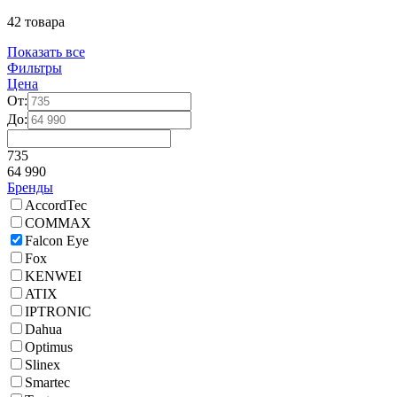
42 товара
Показать все
Фильтры
Цена
От:
До:
735
64 990
Бренды
AccordTec
COMMAX
Falcon Eye
Fox
KENWEI
ATIX
IPTRONIC
Dahua
Optimus
Slinex
Smartec