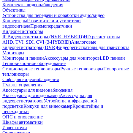
Комплекты видеонаблюдения
Объективы
Устройства для передачи и обработки аудио/видео
Конвертеры
Разветвители и усилители
видеосигнала
Приемопередатчики
Видеорегистраторы
IP Видеорегистраторы (NVR, HYBRID)
HD регистраторы
AHD, TVI, SDI, CVI (3-HYBRID)
Аналоговые
видеорегистраторы (DVR)
Видеорегистраторы для транспорта
Мониторы
Мониторы и панели
Аксессуары для мониторов
LED панели
Тепловизионное оборудование
Стационарные тепловизоры
Ручные тепловизоры
Поворотные
тепловизоры
Софт для видеонаблюдения
Пульты управления
Аксессуары для видеонаблюдения
Аксессуары для видеокамер
Аксессуары для
видеорегистраторов
Устройства инфракрасной
подсветки
Кожухи для видеокамер
Кронштейны и
переходники
ОПС и оповещение
Шкафы автоматики
Извещатели
Оповещатели