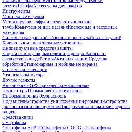
Полки
Органайзеры
Вентиляторные модули
Блоки
розеток
Шкафы
Аксессуары для шкафов
Инструменты
Монтажные изделия
Металлорукав, гофра и электротехнические
трубы
Коммутационные изделия
Крепежные и расходные
материалы
Системы гражданской обороны и чрезвычайных ситуаций
Контрольно-измерительные устройства
Индивидуальные средства защиты
Защита от вирусов, бактерий и радиации
Защита от
физического воздействия
Активная защита
Средства
обработки
Стационарные и мобильные экраны
Системы регенерации
Утилизаторы мусора
Другие гаджеты
Автономные GPS трекеры
Промышленные
компьютеры
Промышленные телефоны
Информационная безопасность
Подавители
Устройства уничтожения информации
Устройства
диагностики и обнаружения
Программно-аппаратные средства
защита
Средства связи
Смартфоны
Смартфоны APPLE
Смартфоны GOOGLE
Смартфоны