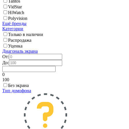
Tantos
VidStar
HiWatch
Polyvision
Ещё бренды
Категории
Только в наличии
Распродажа
Уценка
Диагональ экрана
От:
До:
0
100
Без экрана
Тип домофона