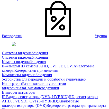
Распродажа
Уценка
Системы видеонаблюдения
Системы видеонаблюдения
Камеры видеонаблюдения
IP-камеры
HD камеры AHD, TVI, SDI, CVI
Аналоговые
камеры
Камеры спец применения
Комплекты видеонаблюдения
Устройства для передачи и обработки аудио/видео
Конвертеры
Разветвители и усилители
видеосигнала
Приемопередатчики
Видеорегистраторы
IP Видеорегистраторы (NVR, HYBRID)
HD регистраторы
AHD, TVI, SDI, CVI (3-HYBRID)
Аналоговые
видеорегистраторы (DVR)
Видеорегистраторы для транспорта