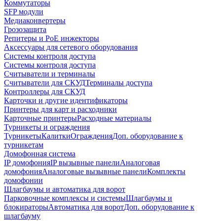
Коммутаторы
SFP модули
Медиаконвертеры
Грозозащита
Репитеры и PoE инжекторы
Аксессуары для сетевого оборудования
Системы контроля доступа
Системы контроля доступа
Считыватели и терминалы
Считыватели для СКУД
Терминалы доступа
Контроллеры для СКУД
Карточки и другие идентификаторы
Принтеры для карт и расходники
Карточные принтеры
Расходные материалы
Турникеты и ограждения
Турникеты
Калитки
Ограждения
Доп. оборудование к
турникетам
Домофонная система
IP домофония
IP вызывные панели
Аналоговая
домофония
Аналоговые вызывные панели
Комплекты
домофонии
Шлагбаумы и автоматика для ворот
Парковочные комплексы и системы
Шлагбаумы и
блокираторы
Автоматика для ворот
Доп. оборудование к
шлагбауму