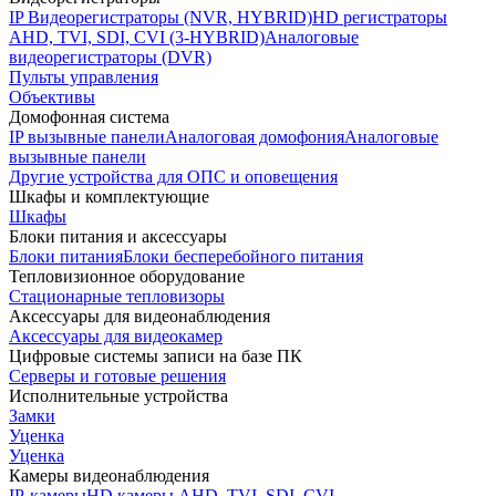
IP Видеорегистраторы (NVR, HYBRID)
HD регистраторы
AHD, TVI, SDI, CVI (3-HYBRID)
Аналоговые
видеорегистраторы (DVR)
Пульты управления
Объективы
Домофонная система
IP вызывные панели
Аналоговая домофония
Аналоговые
вызывные панели
Другие устройства для ОПС и оповещения
Шкафы и комплектующие
Шкафы
Блоки питания и аксессуары
Блоки питания
Блоки бесперебойного питания
Тепловизионное оборудование
Стационарные тепловизоры
Аксессуары для видеонаблюдения
Аксессуары для видеокамер
Цифровые системы записи на базе ПК
Серверы и готовые решения
Исполнительные устройства
Замки
Уценка
Уценка
Камеры видеонаблюдения
IP-камеры
HD камеры AHD, TVI, SDI, CVI