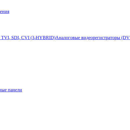
ения
 TVI, SDI, CVI (3-HYBRID)
Аналоговые видеорегистраторы (DV
ные панели