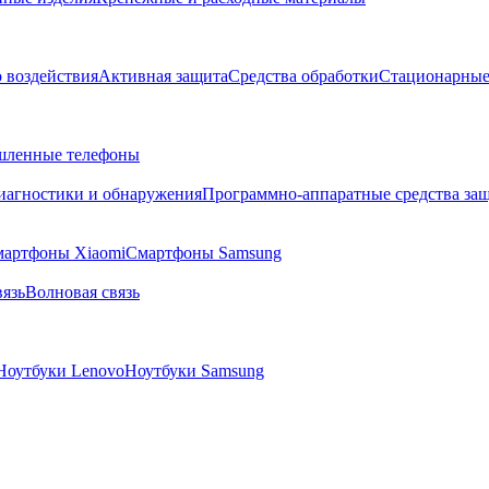
о воздействия
Активная защита
Средства обработки
Стационарные
ленные телефоны
диагностики и обнаружения
Программно-аппаратные средства за
артфоны Xiaomi
Смартфоны Samsung
язь
Волновая связь
Ноутбуки Lenovo
Ноутбуки Samsung