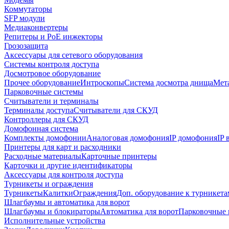
Коммутаторы
SFP модули
Медиаконвертеры
Репитеры и PoE инжекторы
Грозозащита
Аксессуары для сетевого оборудования
Системы контроля доступа
Досмотровое оборудование
Прочее оборудование
Интроскопы
Система досмотра днища
Мета
Парковочные системы
Считыватели и терминалы
Терминалы доступа
Считыватели для СКУД
Контроллеры для СКУД
Домофонная система
Комплекты домофонии
Аналоговая домофония
IP домофония
IP
Принтеры для карт и расходники
Расходные материалы
Карточные принтеры
Карточки и другие идентификаторы
Аксессуары для контроля доступа
Турникеты и ограждения
Турникеты
Калитки
Ограждения
Доп. оборудование к турникета
Шлагбаумы и автоматика для ворот
Шлагбаумы и блокираторы
Автоматика для ворот
Парковочные 
Исполнительные устройства