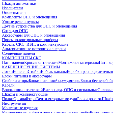
Шкафы автоматики
Извещатели
Оповещатели
Комплекты ОПС и оповещения
Умные реле и пульты
Другие устройства для ОПС и оповещения
Софт для ОПС
Аксессуары для ОПС и оповещения
Приемно-контрольные приборы
Кабель, СКС, ИБП, и комплектующие
Альтернативные источники энергий
Солнечные панели
КОМПОНЕНТЫ СКС
Патч-панели
Кроссы оптические
Монтажные материалы
Патч-к
КАБЕЛЕНЕСУЩИЕ СИСТЕМЫ
Лотки
Консоли
Стойки
Кабель-каналы
Коробки распределительн
Блоки питания и аксессуары
Стабилизаторы
Блоки питания
Аккумуляторы
Блоки бесперебой
Кабели
Волоконно-оптический
Витая пара, ОПС и сигнальные
Силовые
Шкафы и комплектующие
Полки
Органайзеры
Вентиляторные модули
Блоки розеток
Шкаф
Инструменты
Монтажные изделия
Металлорукав, гофра и электротехнические трубы
Коммутацион