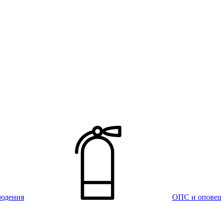
юдения
ОПС и опове