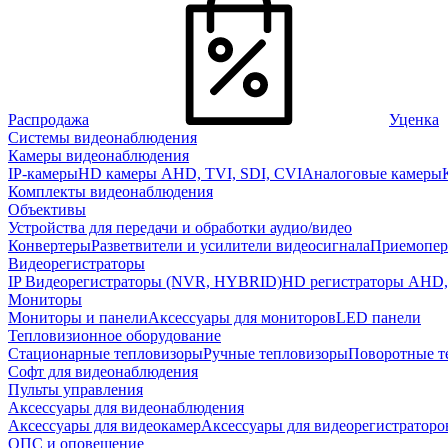
Распродажа
Уценка
Системы видеонаблюдения
Камеры видеонаблюдения
IP-камеры
HD камеры AHD, TVI, SDI, CVI
Аналоговые камеры
Комплекты видеонаблюдения
Объективы
Устройства для передачи и обработки аудио/видео
Конвертеры
Разветвители и усилители видеосигнала
Приемопер
Видеорегистраторы
IP Видеорегистраторы (NVR, HYBRID)
HD регистраторы AHD,
Мониторы
Мониторы и панели
Аксессуары для мониторов
LED панели
Тепловизионное оборудование
Стационарные тепловизоры
Ручные тепловизоры
Поворотные т
Софт для видеонаблюдения
Пульты управления
Аксессуары для видеонаблюдения
Аксессуары для видеокамер
Аксессуары для видеорегистраторо
ОПС и оповещение