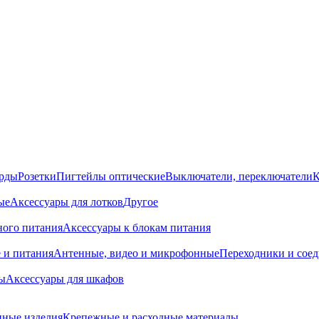
орды
Розетки
Пигтейлы оптические
Выключатели, переключатели
К
ые
Аксессуары для лотков
Другое
ного питания
Аксессуары к блокам питания
 и питания
Антенные, видео и микрофонные
Переходники и сое
ы
Аксессуары для шкафов
ные изделия
Крепежные и расходные материалы