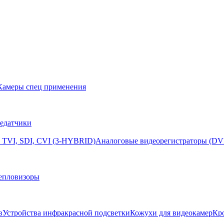
Камеры спец применения
едатчики
 TVI, SDI, CVI (3-HYBRID)
Аналоговые видеорегистраторы (DV
епловизоры
в
Устройства инфракрасной подсветки
Кожухи для видеокамер
Кр