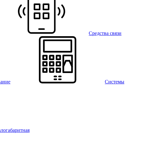
Средства связи
вание
Системы
алогабаритная