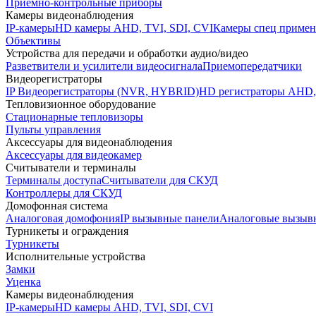
Приемно-контрольные приборы
Камеры видеонаблюдения
IP-камеры
HD камеры AHD, TVI, SDI, CVI
Камеры спец примен
Объективы
Устройства для передачи и обработки аудио/видео
Разветвители и усилители видеосигнала
Приемопередатчики
Видеорегистраторы
IP Видеорегистраторы (NVR, HYBRID)
HD регистраторы AHD,
Тепловизионное оборудование
Стационарные тепловизоры
Пульты управления
Аксессуары для видеонаблюдения
Аксессуары для видеокамер
Считыватели и терминалы
Терминалы доступа
Считыватели для СКУД
Контроллеры для СКУД
Домофонная система
Аналоговая домофония
IP вызывные панели
Аналоговые вызыв
Турникеты и ограждения
Турникеты
Исполнительные устройства
Замки
Уценка
Камеры видеонаблюдения
IP-камеры
HD камеры AHD, TVI, SDI, CVI