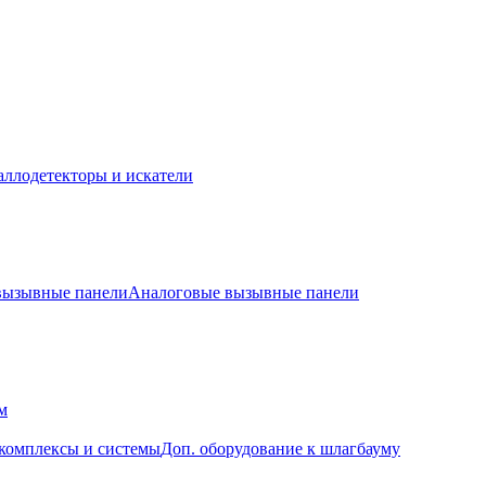
ллодетекторы и искатели
 вызывные панели
Аналоговые вызывные панели
м
комплексы и системы
Доп. оборудование к шлагбауму