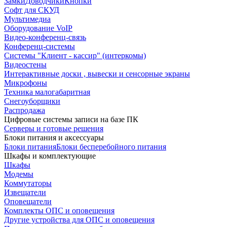
Замки
Доводчики
Кнопки
Софт для СКУД
Мультимедиа
Оборудование VoIP
Видео-конференц-связь
Конференц-системы
Системы "Клиент - кассир" (интеркомы)
Видеостены
Интерактивные доски , вывески и сенсорные экраны
Микрофоны
Техника малогабаритная
Снегоуборщики
Распродажа
Цифровые системы записи на базе ПК
Серверы и готовые решения
Блоки питания и аксессуары
Блоки питания
Блоки бесперебойного питания
Шкафы и комплектующие
Шкафы
Модемы
Коммутаторы
Извещатели
Оповещатели
Комплекты ОПС и оповещения
Другие устройства для ОПС и оповещения