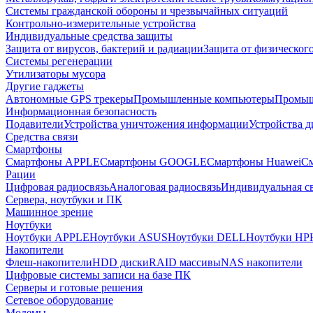
Системы гражданской обороны и чрезвычайных ситуаций
Контрольно-измерительные устройства
Индивидуальные средства защиты
Защита от вирусов, бактерий и радиации
Защита от физическог
Системы регенерации
Утилизаторы мусора
Другие гаджеты
Автономные GPS трекеры
Промышленные компьютеры
Промыш
Информационная безопасность
Подавители
Устройства уничтожения информации
Устройства 
Средства связи
Смартфоны
Смартфоны APPLE
Смартфоны GOOGLE
Смартфоны Huawei
См
Рации
Цифровая радиосвязь
Аналоговая радиосвязь
Индивидуальная св
Сервера, ноутбуки и ПК
Машинное зрение
Ноутбуки
Ноутбуки APPLE
Ноутбуки ASUS
Ноутбуки DELL
Ноутбуки HP
Накопители
Флеш-накопители
HDD диски
RAID массивы
NAS накопители
Цифровые системы записи на базе ПК
Серверы и готовые решения
Сетевое оборудование
Модемы