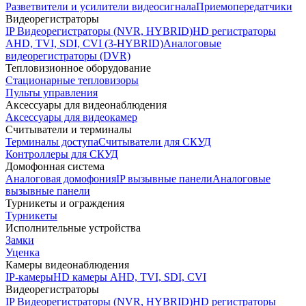
Разветвители и усилители видеосигнала
Приемопередатчики
Видеорегистраторы
IP Видеорегистраторы (NVR, HYBRID)
HD регистраторы
AHD, TVI, SDI, CVI (3-HYBRID)
Аналоговые
видеорегистраторы (DVR)
Тепловизионное оборудование
Стационарные тепловизоры
Пульты управления
Аксессуары для видеонаблюдения
Аксессуары для видеокамер
Считыватели и терминалы
Терминалы доступа
Считыватели для СКУД
Контроллеры для СКУД
Домофонная система
Аналоговая домофония
IP вызывные панели
Аналоговые
вызывные панели
Турникеты и ограждения
Турникеты
Исполнительные устройства
Замки
Уценка
Камеры видеонаблюдения
IP-камеры
HD камеры AHD, TVI, SDI, CVI
Видеорегистраторы
IP Видеорегистраторы (NVR, HYBRID)
HD регистраторы