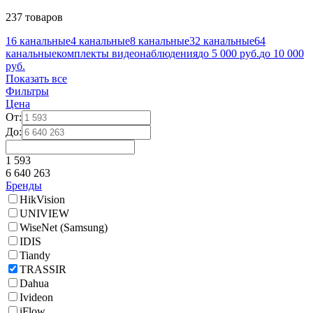
237 товаров
16 канальные
4 канальные
8 канальные
32 канальные
64
канальные
комплекты видеонаблюдения
до 5 000 руб.
до 10 000
руб.
Показать все
Фильтры
Цена
От:
До:
1 593
6 640 263
Бренды
HikVision
UNIVIEW
WiseNet (Samsung)
IDIS
Tiandy
TRASSIR
Dahua
Ivideon
iFlow