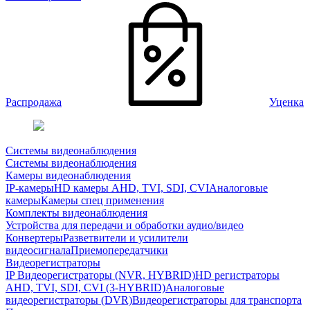
Распродажа
Уценка
Системы видеонаблюдения
Системы видеонаблюдения
Камеры видеонаблюдения
IP-камеры
HD камеры AHD, TVI, SDI, CVI
Аналоговые
камеры
Камеры спец применения
Комплекты видеонаблюдения
Устройства для передачи и обработки аудио/видео
Конвертеры
Разветвители и усилители
видеосигнала
Приемопередатчики
Видеорегистраторы
IP Видеорегистраторы (NVR, HYBRID)
HD регистраторы
AHD, TVI, SDI, CVI (3-HYBRID)
Аналоговые
видеорегистраторы (DVR)
Видеорегистраторы для транспорта