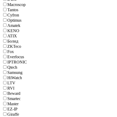
Macroscop
Tantos
Cyfron
Optimus
Amatek
KENO
ATIX
Болид
ZKTeco
Fox
Everfocus
IPTRONIC
Qtech
Samsung
HiWatch
LTV
RVI
Beward
Smartec
Master
EZ-IP
Giraffe