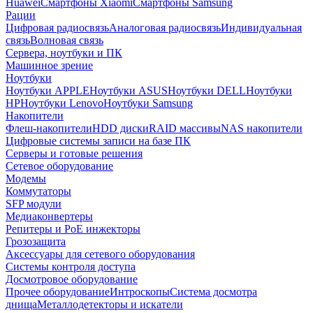
Huawei
Смартфоны Xiaomi
Смартфоны Samsung
Рации
Цифровая радиосвязь
Аналоговая радиосвязь
Индивидуальная
связь
Волновая связь
Сервера, ноутбуки и ПК
Машинное зрение
Ноутбуки
Ноутбуки APPLE
Ноутбуки ASUS
Ноутбуки DELL
Ноутбуки
HP
Ноутбуки Lenovo
Ноутбуки Samsung
Накопители
Флеш-накопители
HDD диски
RAID массивы
NAS накопители
Цифровые системы записи на базе ПК
Серверы и готовые решения
Сетевое оборудование
Модемы
Коммутаторы
SFP модули
Медиаконвертеры
Репитеры и PoE инжекторы
Грозозащита
Аксессуары для сетевого оборудования
Системы контроля доступа
Досмотровое оборудование
Прочее оборудование
Интроскопы
Система досмотра
днища
Металлодетекторы и искатели