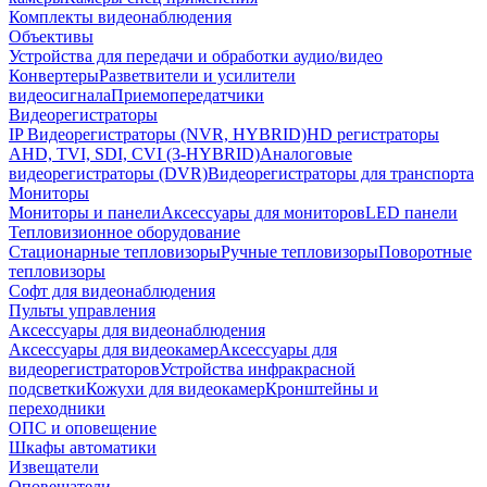
Комплекты видеонаблюдения
Объективы
Устройства для передачи и обработки аудио/видео
Конвертеры
Разветвители и усилители
видеосигнала
Приемопередатчики
Видеорегистраторы
IP Видеорегистраторы (NVR, HYBRID)
HD регистраторы
AHD, TVI, SDI, CVI (3-HYBRID)
Аналоговые
видеорегистраторы (DVR)
Видеорегистраторы для транспорта
Мониторы
Мониторы и панели
Аксессуары для мониторов
LED панели
Тепловизионное оборудование
Стационарные тепловизоры
Ручные тепловизоры
Поворотные
тепловизоры
Софт для видеонаблюдения
Пульты управления
Аксессуары для видеонаблюдения
Аксессуары для видеокамер
Аксессуары для
видеорегистраторов
Устройства инфракрасной
подсветки
Кожухи для видеокамер
Кронштейны и
переходники
ОПС и оповещение
Шкафы автоматики
Извещатели
Оповещатели