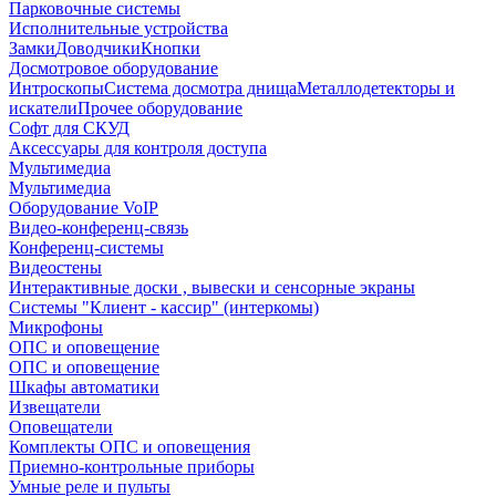
Парковочные системы
Исполнительные устройства
Замки
Доводчики
Кнопки
Досмотровое оборудование
Интроскопы
Система досмотра днища
Металлодетекторы и
искатели
Прочее оборудование
Софт для СКУД
Аксессуары для контроля доступа
Мультимедиа
Мультимедиа
Оборудование VoIP
Видео-конференц-связь
Конференц-системы
Видеостены
Интерактивные доски , вывески и сенсорные экраны
Системы "Клиент - кассир" (интеркомы)
Микрофоны
ОПС и оповещение
ОПС и оповещение
Шкафы автоматики
Извещатели
Оповещатели
Комплекты ОПС и оповещения
Приемно-контрольные приборы
Умные реле и пульты