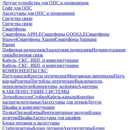
Другие устройства для ОПС и оповещения
Софт для ОПС
Аксессуары для ОПС и оповещения
Средства связи
Средства связи
Смартфоны
Смартфоны APPLE
Смартфоны GOOGLE
Смартфоны
Huawei
Смартфоны Xiaomi
Смартфоны Samsung
Рации
Цифровая радиосвязь
Аналоговая радиосвязь
Индивидуальная
связь
Волновая связь
Кабель, СКС, ИБП, и комплектующие
Кабель, СКС, ИБП, и комплектующие
КОМПОНЕНТЫ СКС
Патч-панели
Кроссы оптические
Монтажные материалы
Патч-
корды
Розетки
Пигтейлы оптические
Выключатели,
переключатели
Коннекторы, колпачки
Адаптеры
КАБЕЛЕНЕСУЩИЕ СИСТЕМЫ
Лотки
Консоли
Стойки
Кабель-каналы
Коробки
распределительные
Аксессуары для лотков
Другое
Шкафы и комплектующие
Полки
Органайзеры
Вентиляторные модули
Блоки
розеток
Шкафы
Аксессуары для шкафов
Блоки питания и аксессуары
Стабилизаторы
Блоки питания
Аккумуляторы
Блоки