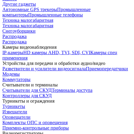
Другие гаджеты
Автономные GPS трекеры
Промышленные
компьютеры
Промышленные телефоны
Техника малогабаритная
Техника малогабаритная
Снегоуборщики
Распродажа
Распродажа
Камеры видеонаблюдения
IP-камеры
HD камеры AHD, TVI, SDI, CVI
Камеры спец
применения
Устройства для передачи и обработки аудио/видео
Разветвители и усилители видеосигнала
Приемопередатчики
Модемы
Коммутаторы
Считыватели и терминалы
Считыватели для СКУД
Терминалы доступа
Контроллеры для СКУД
Турникеты и ограждения
Турникеты
Извещатели
Оповещатели
Комплекты ОПС и оповещения
Приемно-контрольные приборы
Видеорегистраторы