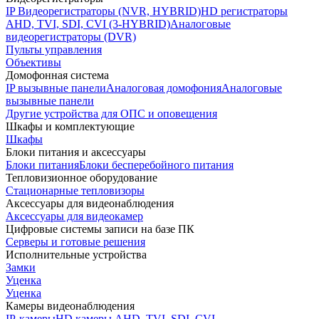
IP Видеорегистраторы (NVR, HYBRID)
HD регистраторы
AHD, TVI, SDI, CVI (3-HYBRID)
Аналоговые
видеорегистраторы (DVR)
Пульты управления
Объективы
Домофонная система
IP вызывные панели
Аналоговая домофония
Аналоговые
вызывные панели
Другие устройства для ОПС и оповещения
Шкафы и комплектующие
Шкафы
Блоки питания и аксессуары
Блоки питания
Блоки бесперебойного питания
Тепловизионное оборудование
Стационарные тепловизоры
Аксессуары для видеонаблюдения
Аксессуары для видеокамер
Цифровые системы записи на базе ПК
Серверы и готовые решения
Исполнительные устройства
Замки
Уценка
Уценка
Камеры видеонаблюдения
IP-камеры
HD камеры AHD, TVI, SDI, CVI