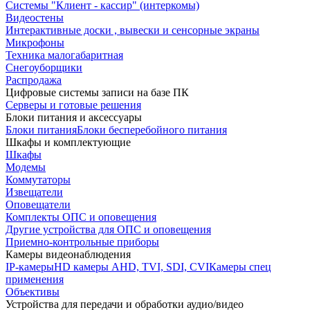
Системы "Клиент - кассир" (интеркомы)
Видеостены
Интерактивные доски , вывески и сенсорные экраны
Микрофоны
Техника малогабаритная
Снегоуборщики
Распродажа
Цифровые системы записи на базе ПК
Серверы и готовые решения
Блоки питания и аксессуары
Блоки питания
Блоки бесперебойного питания
Шкафы и комплектующие
Шкафы
Модемы
Коммутаторы
Извещатели
Оповещатели
Комплекты ОПС и оповещения
Другие устройства для ОПС и оповещения
Приемно-контрольные приборы
Камеры видеонаблюдения
IP-камеры
HD камеры AHD, TVI, SDI, CVI
Камеры спец
применения
Объективы
Устройства для передачи и обработки аудио/видео