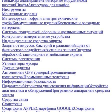
Полки
Органайзеры
Вентиляторные модули
Блоки
розеток
Шкафы
Аксессуары для шкафов
Инструменты
Монтажные изделия
Металлорукав, гофра и электротехнические
трубы
Коммутационные изделия
Крепежные и расходные
материалы
Системы гражданской обороны и чрезвычайных ситуаций
Контрольно-измерительные устройства
Индивидуальные средства защиты
Защита от вирусов, бактерий и радиации
Защита от
физического воздействия
Активная защита
Средства
обработки
Стационарные и мобильные экраны
Системы регенерации
Утилизаторы мусора
Другие гаджеты
Автономные GPS трекеры
Промышленные
компьютеры
Промышленные телефоны
Информационная безопасность
Подавители
Устройства уничтожения информации
Устройства
диагностики и обнаружения
Программно-аппаратные средства
защита
Средства связи
Смартфоны
Смартфоны APPLE
Смартфоны GOOGLE
Смартфоны