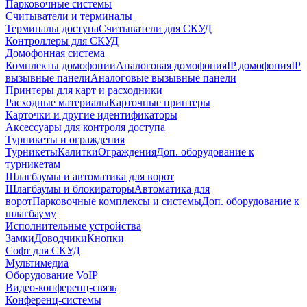
Парковочные системы
Считыватели и терминалы
Терминалы доступа
Считыватели для СКУД
Контроллеры для СКУД
Домофонная система
Комплекты домофонии
Аналоговая домофония
IP домофония
IP
вызывные панели
Аналоговые вызывные панели
Принтеры для карт и расходники
Расходные материалы
Карточные принтеры
Карточки и другие идентификаторы
Аксессуары для контроля доступа
Турникеты и ограждения
Турникеты
Калитки
Ограждения
Доп. оборудование к
турникетам
Шлагбаумы и автоматика для ворот
Шлагбаумы и блокираторы
Автоматика для
ворот
Парковочные комплексы и системы
Доп. оборудование к
шлагбауму
Исполнительные устройства
Замки
Доводчики
Кнопки
Софт для СКУД
Мультимедиа
Оборудование VoIP
Видео-конференц-связь
Конференц-системы