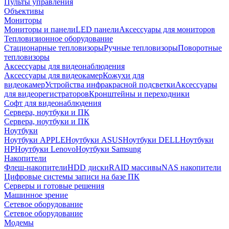
Пульты управления
Объективы
Мониторы
Мониторы и панели
LED панели
Аксессуары для мониторов
Тепловизионное оборудование
Стационарные тепловизоры
Ручные тепловизоры
Поворотные
тепловизоры
Аксессуары для видеонаблюдения
Аксессуары для видеокамер
Кожухи для
видеокамер
Устройства инфракрасной подсветки
Аксессуары
для видеорегистраторов
Кронштейны и переходники
Софт для видеонаблюдения
Сервера, ноутбуки и ПК
Сервера, ноутбуки и ПК
Ноутбуки
Ноутбуки APPLE
Ноутбуки ASUS
Ноутбуки DELL
Ноутбуки
HP
Ноутбуки Lenovo
Ноутбуки Samsung
Накопители
Флеш-накопители
HDD диски
RAID массивы
NAS накопители
Цифровые системы записи на базе ПК
Серверы и готовые решения
Машинное зрение
Сетевое оборудование
Сетевое оборудование
Модемы