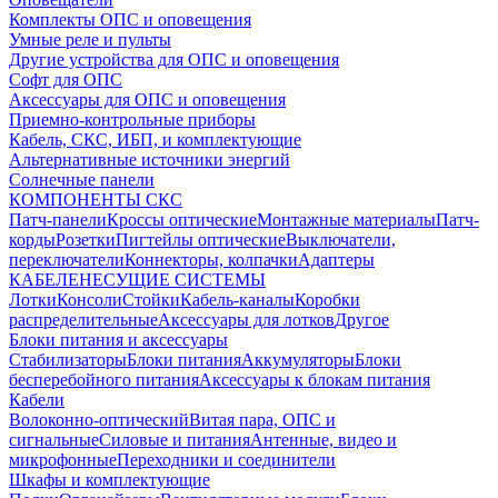
Комплекты ОПС и оповещения
Умные реле и пульты
Другие устройства для ОПС и оповещения
Софт для ОПС
Аксессуары для ОПС и оповещения
Приемно-контрольные приборы
Кабель, СКС, ИБП, и комплектующие
Альтернативные источники энергий
Солнечные панели
КОМПОНЕНТЫ СКС
Патч-панели
Кроссы оптические
Монтажные материалы
Патч-
корды
Розетки
Пигтейлы оптические
Выключатели,
переключатели
Коннекторы, колпачки
Адаптеры
КАБЕЛЕНЕСУЩИЕ СИСТЕМЫ
Лотки
Консоли
Стойки
Кабель-каналы
Коробки
распределительные
Аксессуары для лотков
Другое
Блоки питания и аксессуары
Стабилизаторы
Блоки питания
Аккумуляторы
Блоки
бесперебойного питания
Аксессуары к блокам питания
Кабели
Волоконно-оптический
Витая пара, ОПС и
сигнальные
Силовые и питания
Антенные, видео и
микрофонные
Переходники и соединители
Шкафы и комплектующие