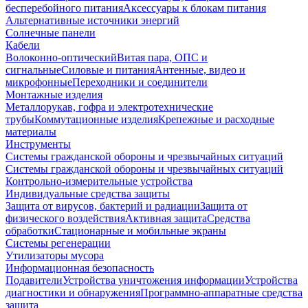
бесперебойного питания
Аксессуары к блокам питания
Альтернативные источники энергий
Солнечные панели
Кабели
Волоконно-оптический
Витая пара, ОПС и
сигнальные
Силовые и питания
Антенные, видео и
микрофонные
Переходники и соединители
Монтажные изделия
Металлорукав, гофра и электротехнические
трубы
Коммутационные изделия
Крепежные и расходные
материалы
Инструменты
Системы гражданской обороны и чрезвычайных ситуаций
Системы гражданской обороны и чрезвычайных ситуаций
Контрольно-измерительные устройства
Индивидуальные средства защиты
Защита от вирусов, бактерий и радиации
Защита от
физического воздействия
Активная защита
Средства
обработки
Стационарные и мобильные экраны
Системы регенерации
Утилизаторы мусора
Информационная безопасность
Подавители
Устройства уничтожения информации
Устройства
диагностики и обнаружения
Программно-аппаратные средства
защита