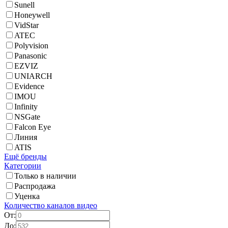
Sunell
Honeywell
VidStar
ATEC
Polyvision
Panasonic
EZVIZ
UNIARCH
Evidence
IMOU
Infinity
NSGate
Falcon Eye
Линия
ATIS
Ещё бренды
Категории
Только в наличии
Распродажа
Уценка
Количество каналов видео
От:
До: