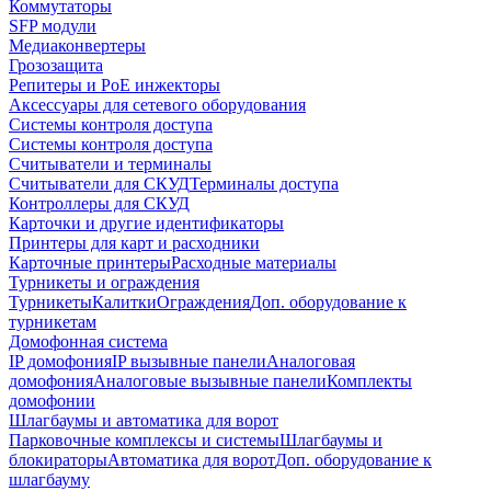
Коммутаторы
SFP модули
Медиаконвертеры
Грозозащита
Репитеры и PoE инжекторы
Аксессуары для сетевого оборудования
Системы контроля доступа
Системы контроля доступа
Считыватели и терминалы
Считыватели для СКУД
Терминалы доступа
Контроллеры для СКУД
Карточки и другие идентификаторы
Принтеры для карт и расходники
Карточные принтеры
Расходные материалы
Турникеты и ограждения
Турникеты
Калитки
Ограждения
Доп. оборудование к
турникетам
Домофонная система
IP домофония
IP вызывные панели
Аналоговая
домофония
Аналоговые вызывные панели
Комплекты
домофонии
Шлагбаумы и автоматика для ворот
Парковочные комплексы и системы
Шлагбаумы и
блокираторы
Автоматика для ворот
Доп. оборудование к
шлагбауму