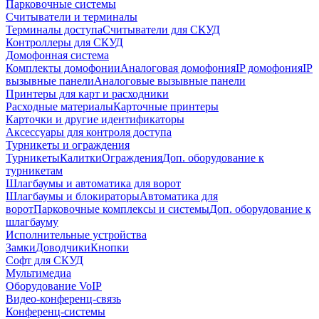
Парковочные системы
Считыватели и терминалы
Терминалы доступа
Считыватели для СКУД
Контроллеры для СКУД
Домофонная система
Комплекты домофонии
Аналоговая домофония
IP домофония
IP
вызывные панели
Аналоговые вызывные панели
Принтеры для карт и расходники
Расходные материалы
Карточные принтеры
Карточки и другие идентификаторы
Аксессуары для контроля доступа
Турникеты и ограждения
Турникеты
Калитки
Ограждения
Доп. оборудование к
турникетам
Шлагбаумы и автоматика для ворот
Шлагбаумы и блокираторы
Автоматика для
ворот
Парковочные комплексы и системы
Доп. оборудование к
шлагбауму
Исполнительные устройства
Замки
Доводчики
Кнопки
Софт для СКУД
Мультимедиа
Оборудование VoIP
Видео-конференц-связь
Конференц-системы