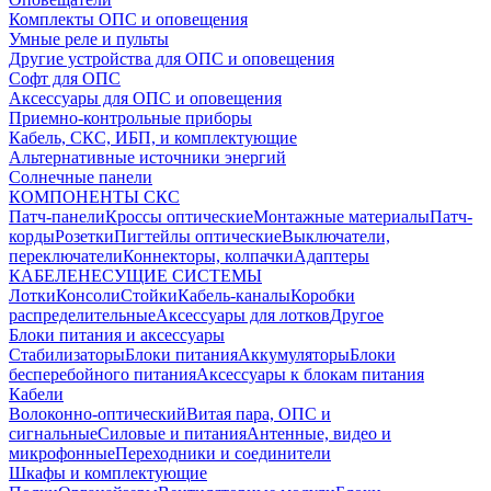
Комплекты ОПС и оповещения
Умные реле и пульты
Другие устройства для ОПС и оповещения
Софт для ОПС
Аксессуары для ОПС и оповещения
Приемно-контрольные приборы
Кабель, СКС, ИБП, и комплектующие
Альтернативные источники энергий
Солнечные панели
КОМПОНЕНТЫ СКС
Патч-панели
Кроссы оптические
Монтажные материалы
Патч-
корды
Розетки
Пигтейлы оптические
Выключатели,
переключатели
Коннекторы, колпачки
Адаптеры
КАБЕЛЕНЕСУЩИЕ СИСТЕМЫ
Лотки
Консоли
Стойки
Кабель-каналы
Коробки
распределительные
Аксессуары для лотков
Другое
Блоки питания и аксессуары
Стабилизаторы
Блоки питания
Аккумуляторы
Блоки
бесперебойного питания
Аксессуары к блокам питания
Кабели
Волоконно-оптический
Витая пара, ОПС и
сигнальные
Силовые и питания
Антенные, видео и
микрофонные
Переходники и соединители
Шкафы и комплектующие