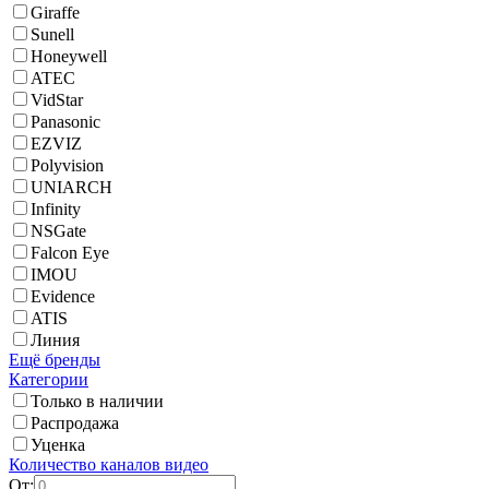
Giraffe
Sunell
Honeywell
ATEC
VidStar
Panasonic
EZVIZ
Polyvision
UNIARCH
Infinity
NSGate
Falcon Eye
IMOU
Evidence
ATIS
Линия
Ещё бренды
Категории
Только в наличии
Распродажа
Уценка
Количество каналов видео
От: