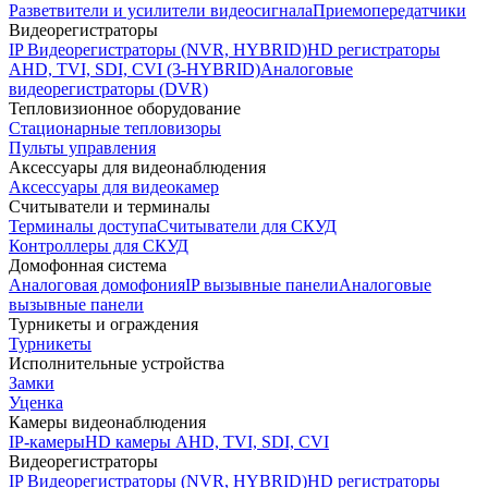
Разветвители и усилители видеосигнала
Приемопередатчики
Видеорегистраторы
IP Видеорегистраторы (NVR, HYBRID)
HD регистраторы
AHD, TVI, SDI, CVI (3-HYBRID)
Аналоговые
видеорегистраторы (DVR)
Тепловизионное оборудование
Стационарные тепловизоры
Пульты управления
Аксессуары для видеонаблюдения
Аксессуары для видеокамер
Считыватели и терминалы
Терминалы доступа
Считыватели для СКУД
Контроллеры для СКУД
Домофонная система
Аналоговая домофония
IP вызывные панели
Аналоговые
вызывные панели
Турникеты и ограждения
Турникеты
Исполнительные устройства
Замки
Уценка
Камеры видеонаблюдения
IP-камеры
HD камеры AHD, TVI, SDI, CVI
Видеорегистраторы
IP Видеорегистраторы (NVR, HYBRID)
HD регистраторы