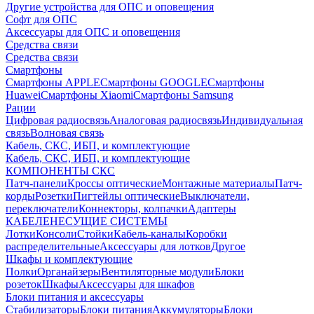
Другие устройства для ОПС и оповещения
Софт для ОПС
Аксессуары для ОПС и оповещения
Средства связи
Средства связи
Смартфоны
Смартфоны APPLE
Смартфоны GOOGLE
Смартфоны
Huawei
Смартфоны Xiaomi
Смартфоны Samsung
Рации
Цифровая радиосвязь
Аналоговая радиосвязь
Индивидуальная
связь
Волновая связь
Кабель, СКС, ИБП, и комплектующие
Кабель, СКС, ИБП, и комплектующие
КОМПОНЕНТЫ СКС
Патч-панели
Кроссы оптические
Монтажные материалы
Патч-
корды
Розетки
Пигтейлы оптические
Выключатели,
переключатели
Коннекторы, колпачки
Адаптеры
КАБЕЛЕНЕСУЩИЕ СИСТЕМЫ
Лотки
Консоли
Стойки
Кабель-каналы
Коробки
распределительные
Аксессуары для лотков
Другое
Шкафы и комплектующие
Полки
Органайзеры
Вентиляторные модули
Блоки
розеток
Шкафы
Аксессуары для шкафов
Блоки питания и аксессуары
Стабилизаторы
Блоки питания
Аккумуляторы
Блоки