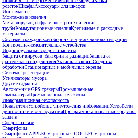
Полки
Органайзеры
Вентиляторные модули
Блоки
розеток
Шкафы
Аксессуары для шкафов
Инструменты
Монтажные изделия
Металлорукав, гофра и электротехнические
трубы
Коммутационные изделия
Крепежные и расходные
материалы
Системы гражданской обороны и чрезвычайных ситуаций
Контрольно-измерительные устройства
Индивидуальные средства защиты
Защита от вирусов, бактерий и радиации
Защита от
физического воздействия
Активная защита
Средства
обработки
Стационарные и мобильные экраны
Системы регенерации
Утилизаторы мусора
Другие гаджеты
Автономные GPS трекеры
Промышленные
компьютеры
Промышленные телефоны
Информационная безопасность
Подавители
Устройства уничтожения информации
Устройства
диагностики и обнаружения
Программно-аппаратные средства
защита
Средства связи
Смартфоны
Смартфоны APPLE
Смартфоны GOOGLE
Смартфоны