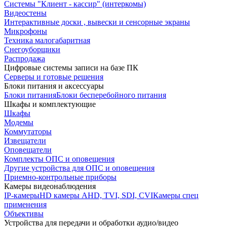
Системы "Клиент - кассир" (интеркомы)
Видеостены
Интерактивные доски , вывески и сенсорные экраны
Микрофоны
Техника малогабаритная
Снегоуборщики
Распродажа
Цифровые системы записи на базе ПК
Серверы и готовые решения
Блоки питания и аксессуары
Блоки питания
Блоки бесперебойного питания
Шкафы и комплектующие
Шкафы
Модемы
Коммутаторы
Извещатели
Оповещатели
Комплекты ОПС и оповещения
Другие устройства для ОПС и оповещения
Приемно-контрольные приборы
Камеры видеонаблюдения
IP-камеры
HD камеры AHD, TVI, SDI, CVI
Камеры спец
применения
Объективы
Устройства для передачи и обработки аудио/видео