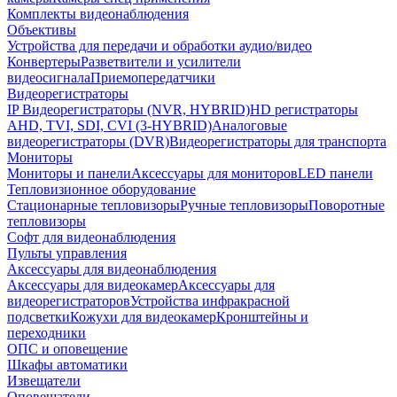
Комплекты видеонаблюдения
Объективы
Устройства для передачи и обработки аудио/видео
Конвертеры
Разветвители и усилители
видеосигнала
Приемопередатчики
Видеорегистраторы
IP Видеорегистраторы (NVR, HYBRID)
HD регистраторы
AHD, TVI, SDI, CVI (3-HYBRID)
Аналоговые
видеорегистраторы (DVR)
Видеорегистраторы для транспорта
Мониторы
Мониторы и панели
Аксессуары для мониторов
LED панели
Тепловизионное оборудование
Стационарные тепловизоры
Ручные тепловизоры
Поворотные
тепловизоры
Софт для видеонаблюдения
Пульты управления
Аксессуары для видеонаблюдения
Аксессуары для видеокамер
Аксессуары для
видеорегистраторов
Устройства инфракрасной
подсветки
Кожухи для видеокамер
Кронштейны и
переходники
ОПС и оповещение
Шкафы автоматики
Извещатели
Оповещатели