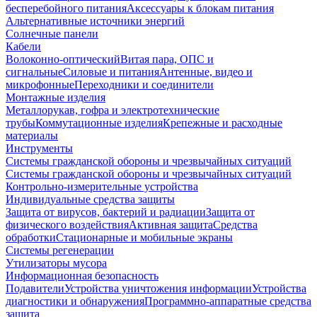
бесперебойного питания
Аксессуары к блокам питания
Альтернативные источники энергий
Солнечные панели
Кабели
Волоконно-оптический
Витая пара, ОПС и
сигнальные
Силовые и питания
Антенные, видео и
микрофонные
Переходники и соединители
Монтажные изделия
Металлорукав, гофра и электротехнические
трубы
Коммутационные изделия
Крепежные и расходные
материалы
Инструменты
Системы гражданской обороны и чрезвычайных ситуаций
Системы гражданской обороны и чрезвычайных ситуаций
Контрольно-измерительные устройства
Индивидуальные средства защиты
Защита от вирусов, бактерий и радиации
Защита от
физического воздействия
Активная защита
Средства
обработки
Стационарные и мобильные экраны
Системы регенерации
Утилизаторы мусора
Информационная безопасность
Подавители
Устройства уничтожения информации
Устройства
диагностики и обнаружения
Программно-аппаратные средства
защита