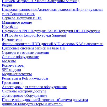
Huawei
Смартфоны Xiaomi
Смартфоны Samsung
Рации
Цифровая радиосвязь
Аналоговая радиосвязь
Индивидуальная
связь
Волновая связь
Сервера, ноутбуки и ПК
Машинное зрение
Ноутбуки
Ноутбуки APPLE
Ноутбуки ASUS
Ноутбуки DELL
Ноутбуки
HP
Ноутбуки Lenovo
Ноутбуки Samsung
Накопители
Флеш-накопители
HDD диски
RAID массивы
NAS накопители
Цифровые системы записи на базе ПК
Серверы и готовые решения
Сетевое оборудование
Модемы
Коммутаторы
SFP модули
Медиаконвертеры
Репитеры и PoE инжекторы
Грозозащита
Аксессуары для сетевого оборудования
Системы контроля доступа
Досмотровое оборудование
Прочее оборудование
Интроскопы
Система досмотра
днища
Металлодетекторы и искатели