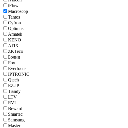
iFlow
Macroscop
Tantos
Cyfron
Optimus
Amatek
KENO
ATIX
ZKTeco
Болид
Fox
Everfocus
IPTRONIC
Qtech
EZ-IP
Tiandy
LTV
RVI
Beward
Smartec
Samsung
Master