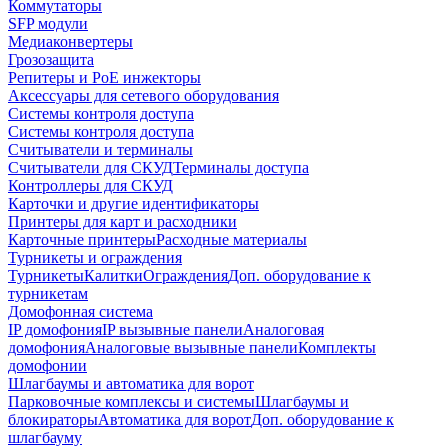
Коммутаторы
SFP модули
Медиаконвертеры
Грозозащита
Репитеры и PoE инжекторы
Аксессуары для сетевого оборудования
Системы контроля доступа
Системы контроля доступа
Считыватели и терминалы
Считыватели для СКУД
Терминалы доступа
Контроллеры для СКУД
Карточки и другие идентификаторы
Принтеры для карт и расходники
Карточные принтеры
Расходные материалы
Турникеты и ограждения
Турникеты
Калитки
Ограждения
Доп. оборудование к
турникетам
Домофонная система
IP домофония
IP вызывные панели
Аналоговая
домофония
Аналоговые вызывные панели
Комплекты
домофонии
Шлагбаумы и автоматика для ворот
Парковочные комплексы и системы
Шлагбаумы и
блокираторы
Автоматика для ворот
Доп. оборудование к
шлагбауму