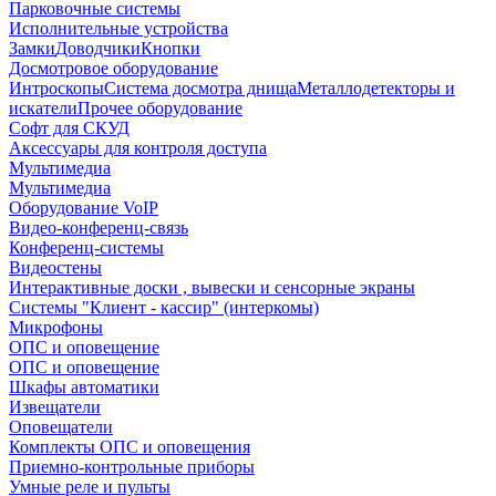
Парковочные системы
Исполнительные устройства
Замки
Доводчики
Кнопки
Досмотровое оборудование
Интроскопы
Система досмотра днища
Металлодетекторы и
искатели
Прочее оборудование
Софт для СКУД
Аксессуары для контроля доступа
Мультимедиа
Мультимедиа
Оборудование VoIP
Видео-конференц-связь
Конференц-системы
Видеостены
Интерактивные доски , вывески и сенсорные экраны
Системы "Клиент - кассир" (интеркомы)
Микрофоны
ОПС и оповещение
ОПС и оповещение
Шкафы автоматики
Извещатели
Оповещатели
Комплекты ОПС и оповещения
Приемно-контрольные приборы
Умные реле и пульты