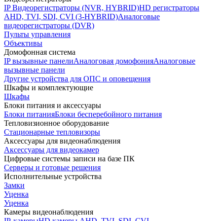
IP Видеорегистраторы (NVR, HYBRID)
HD регистраторы
AHD, TVI, SDI, CVI (3-HYBRID)
Аналоговые
видеорегистраторы (DVR)
Пульты управления
Объективы
Домофонная система
IP вызывные панели
Аналоговая домофония
Аналоговые
вызывные панели
Другие устройства для ОПС и оповещения
Шкафы и комплектующие
Шкафы
Блоки питания и аксессуары
Блоки питания
Блоки бесперебойного питания
Тепловизионное оборудование
Стационарные тепловизоры
Аксессуары для видеонаблюдения
Аксессуары для видеокамер
Цифровые системы записи на базе ПК
Серверы и готовые решения
Исполнительные устройства
Замки
Уценка
Уценка
Камеры видеонаблюдения
IP-камеры
HD камеры AHD, TVI, SDI, CVI