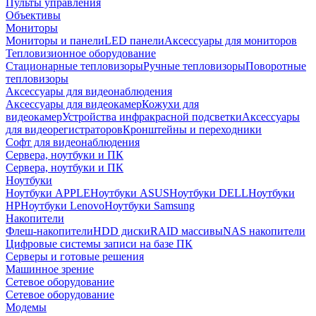
Пульты управления
Объективы
Мониторы
Мониторы и панели
LED панели
Аксессуары для мониторов
Тепловизионное оборудование
Стационарные тепловизоры
Ручные тепловизоры
Поворотные
тепловизоры
Аксессуары для видеонаблюдения
Аксессуары для видеокамер
Кожухи для
видеокамер
Устройства инфракрасной подсветки
Аксессуары
для видеорегистраторов
Кронштейны и переходники
Софт для видеонаблюдения
Сервера, ноутбуки и ПК
Сервера, ноутбуки и ПК
Ноутбуки
Ноутбуки APPLE
Ноутбуки ASUS
Ноутбуки DELL
Ноутбуки
HP
Ноутбуки Lenovo
Ноутбуки Samsung
Накопители
Флеш-накопители
HDD диски
RAID массивы
NAS накопители
Цифровые системы записи на базе ПК
Серверы и готовые решения
Машинное зрение
Сетевое оборудование
Сетевое оборудование
Модемы