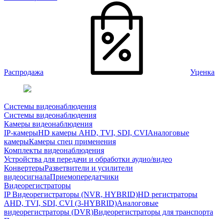
Распродажа
Уценка
Системы видеонаблюдения
Системы видеонаблюдения
Камеры видеонаблюдения
IP-камеры
HD камеры AHD, TVI, SDI, CVI
Аналоговые
камеры
Камеры спец применения
Комплекты видеонаблюдения
Устройства для передачи и обработки аудио/видео
Конвертеры
Разветвители и усилители
видеосигнала
Приемопередатчики
Видеорегистраторы
IP Видеорегистраторы (NVR, HYBRID)
HD регистраторы
AHD, TVI, SDI, CVI (3-HYBRID)
Аналоговые
видеорегистраторы (DVR)
Видеорегистраторы для транспорта