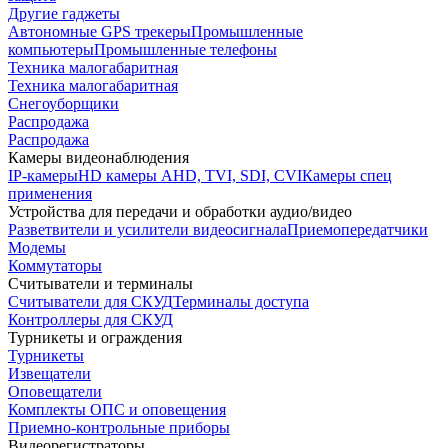
Другие гаджеты
Автономные GPS трекеры
Промышленные
компьютеры
Промышленные телефоны
Техника малогабаритная
Техника малогабаритная
Снегоуборщики
Распродажа
Распродажа
Камеры видеонаблюдения
IP-камеры
HD камеры AHD, TVI, SDI, CVI
Камеры спец
применения
Устройства для передачи и обработки аудио/видео
Разветвители и усилители видеосигнала
Приемопередатчики
Модемы
Коммутаторы
Считыватели и терминалы
Считыватели для СКУД
Терминалы доступа
Контроллеры для СКУД
Турникеты и ограждения
Турникеты
Извещатели
Оповещатели
Комплекты ОПС и оповещения
Приемно-контрольные приборы
Видеорегистраторы