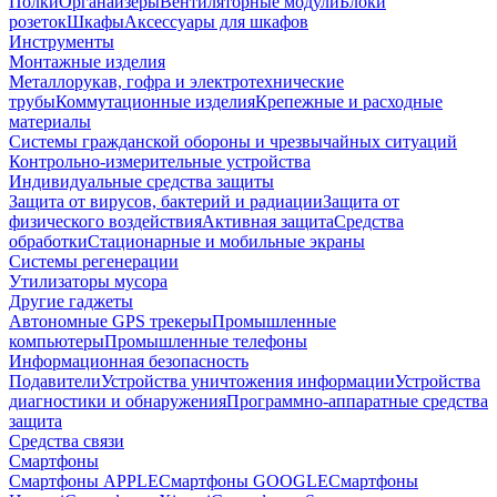
Полки
Органайзеры
Вентиляторные модули
Блоки
розеток
Шкафы
Аксессуары для шкафов
Инструменты
Монтажные изделия
Металлорукав, гофра и электротехнические
трубы
Коммутационные изделия
Крепежные и расходные
материалы
Системы гражданской обороны и чрезвычайных ситуаций
Контрольно-измерительные устройства
Индивидуальные средства защиты
Защита от вирусов, бактерий и радиации
Защита от
физического воздействия
Активная защита
Средства
обработки
Стационарные и мобильные экраны
Системы регенерации
Утилизаторы мусора
Другие гаджеты
Автономные GPS трекеры
Промышленные
компьютеры
Промышленные телефоны
Информационная безопасность
Подавители
Устройства уничтожения информации
Устройства
диагностики и обнаружения
Программно-аппаратные средства
защита
Средства связи
Смартфоны
Смартфоны APPLE
Смартфоны GOOGLE
Смартфоны