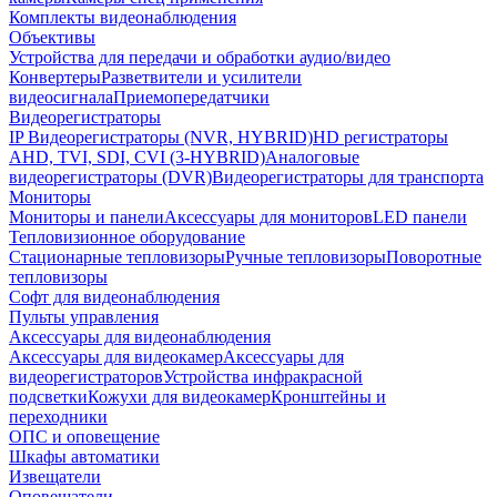
Комплекты видеонаблюдения
Объективы
Устройства для передачи и обработки аудио/видео
Конвертеры
Разветвители и усилители
видеосигнала
Приемопередатчики
Видеорегистраторы
IP Видеорегистраторы (NVR, HYBRID)
HD регистраторы
AHD, TVI, SDI, CVI (3-HYBRID)
Аналоговые
видеорегистраторы (DVR)
Видеорегистраторы для транспорта
Мониторы
Мониторы и панели
Аксессуары для мониторов
LED панели
Тепловизионное оборудование
Стационарные тепловизоры
Ручные тепловизоры
Поворотные
тепловизоры
Софт для видеонаблюдения
Пульты управления
Аксессуары для видеонаблюдения
Аксессуары для видеокамер
Аксессуары для
видеорегистраторов
Устройства инфракрасной
подсветки
Кожухи для видеокамер
Кронштейны и
переходники
ОПС и оповещение
Шкафы автоматики
Извещатели
Оповещатели