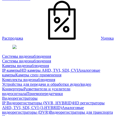
Распродажа
Уценка
Системы видеонаблюдения
Системы видеонаблюдения
Камеры видеонаблюдения
IP-камеры
HD камеры AHD, TVI, SDI, CVI
Аналоговые
камеры
Камеры спец применения
Комплекты видеонаблюдения
Устройства для передачи и обработки аудио/видео
Конвертеры
Разветвители и усилители
видеосигнала
Приемопередатчики
Видеорегистраторы
IP Видеорегистраторы (NVR, HYBRID)
HD регистраторы
AHD, TVI, SDI, CVI (3-HYBRID)
Аналоговые
видеорегистраторы (DVR)
Видеорегистраторы для транспорта