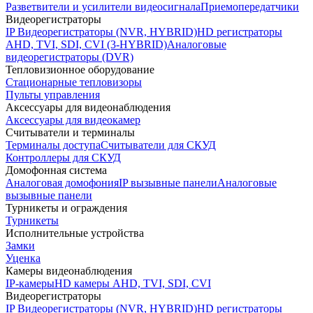
Разветвители и усилители видеосигнала
Приемопередатчики
Видеорегистраторы
IP Видеорегистраторы (NVR, HYBRID)
HD регистраторы
AHD, TVI, SDI, CVI (3-HYBRID)
Аналоговые
видеорегистраторы (DVR)
Тепловизионное оборудование
Стационарные тепловизоры
Пульты управления
Аксессуары для видеонаблюдения
Аксессуары для видеокамер
Считыватели и терминалы
Терминалы доступа
Считыватели для СКУД
Контроллеры для СКУД
Домофонная система
Аналоговая домофония
IP вызывные панели
Аналоговые
вызывные панели
Турникеты и ограждения
Турникеты
Исполнительные устройства
Замки
Уценка
Камеры видеонаблюдения
IP-камеры
HD камеры AHD, TVI, SDI, CVI
Видеорегистраторы
IP Видеорегистраторы (NVR, HYBRID)
HD регистраторы