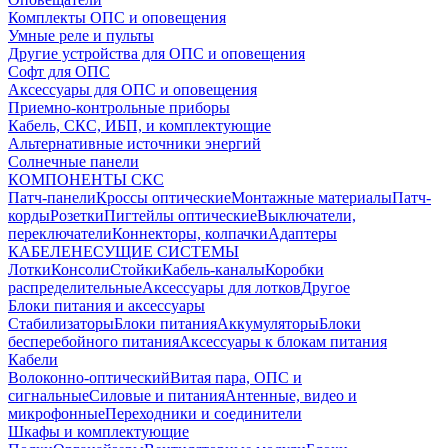
Комплекты ОПС и оповещения
Умные реле и пульты
Другие устройства для ОПС и оповещения
Софт для ОПС
Аксессуары для ОПС и оповещения
Приемно-контрольные приборы
Кабель, СКС, ИБП, и комплектующие
Альтернативные источники энергий
Солнечные панели
КОМПОНЕНТЫ СКС
Патч-панели
Кроссы оптические
Монтажные материалы
Патч-
корды
Розетки
Пигтейлы оптические
Выключатели,
переключатели
Коннекторы, колпачки
Адаптеры
КАБЕЛЕНЕСУЩИЕ СИСТЕМЫ
Лотки
Консоли
Стойки
Кабель-каналы
Коробки
распределительные
Аксессуары для лотков
Другое
Блоки питания и аксессуары
Стабилизаторы
Блоки питания
Аккумуляторы
Блоки
бесперебойного питания
Аксессуары к блокам питания
Кабели
Волоконно-оптический
Витая пара, ОПС и
сигнальные
Силовые и питания
Антенные, видео и
микрофонные
Переходники и соединители
Шкафы и комплектующие