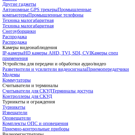
Другие гаджеты
Автономные GPS трекеры
Промышленные
компьютеры
Промышленные телефоны
Техника малогабаритная
Техника малогабаритная
Снегоуборщики
Распродажа
Распродажа
Камеры видеонаблюдения
IP-камеры
HD камеры AHD, TVI, SDI, CVI
Камеры спец
применения
Устройства для передачи и обработки аудио/видео
Разветвители и усилители видеосигнала
Приемопередатчики
Модемы
Коммутаторы
Считыватели и терминалы
Считыватели для СКУД
Терминалы доступа
Контроллеры для СКУД
Турникеты и ограждения
Турникеты
Извещатели
Оповещатели
Комплекты ОПС и оповещения
Приемно-контрольные приборы
Видеорегистраторы