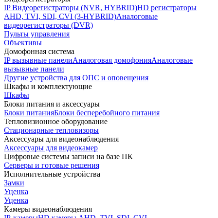
IP Видеорегистраторы (NVR, HYBRID)
HD регистраторы
AHD, TVI, SDI, CVI (3-HYBRID)
Аналоговые
видеорегистраторы (DVR)
Пульты управления
Объективы
Домофонная система
IP вызывные панели
Аналоговая домофония
Аналоговые
вызывные панели
Другие устройства для ОПС и оповещения
Шкафы и комплектующие
Шкафы
Блоки питания и аксессуары
Блоки питания
Блоки бесперебойного питания
Тепловизионное оборудование
Стационарные тепловизоры
Аксессуары для видеонаблюдения
Аксессуары для видеокамер
Цифровые системы записи на базе ПК
Серверы и готовые решения
Исполнительные устройства
Замки
Уценка
Уценка
Камеры видеонаблюдения
IP-камеры
HD камеры AHD, TVI, SDI, CVI