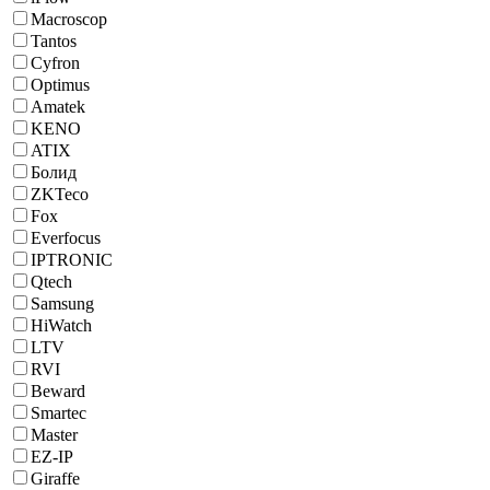
Macroscop
Tantos
Cyfron
Optimus
Amatek
KENO
ATIX
Болид
ZKTeco
Fox
Everfocus
IPTRONIC
Qtech
Samsung
HiWatch
LTV
RVI
Beward
Smartec
Master
EZ-IP
Giraffe