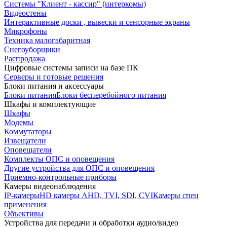
Системы "Клиент - кассир" (интеркомы)
Видеостены
Интерактивные доски , вывески и сенсорные экраны
Микрофоны
Техника малогабаритная
Снегоуборщики
Распродажа
Цифровые системы записи на базе ПК
Серверы и готовые решения
Блоки питания и аксессуары
Блоки питания
Блоки бесперебойного питания
Шкафы и комплектующие
Шкафы
Модемы
Коммутаторы
Извещатели
Оповещатели
Комплекты ОПС и оповещения
Другие устройства для ОПС и оповещения
Приемно-контрольные приборы
Камеры видеонаблюдения
IP-камеры
HD камеры AHD, TVI, SDI, CVI
Камеры спец
применения
Объективы
Устройства для передачи и обработки аудио/видео