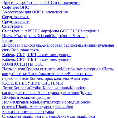
Другие устройства для ОПС и оповещения
Софт для ОПС
Аксессуары для ОПС и оповещения
Средства связи
Средства связи
Смартфоны
Смартфоны APPLE
Смартфоны GOOGLE
Смартфоны
Huawei
Смартфоны Xiaomi
Смартфоны Samsung
Рации
Цифровая радиосвязь
Аналоговая радиосвязь
Индивидуальная
связь
Волновая связь
Кабель, СКС, ИБП, и комплектующие
Кабель, СКС, ИБП, и комплектующие
КОМПОНЕНТЫ СКС
Патч-панели
Кроссы оптические
Монтажные материалы
Патч-
корды
Розетки
Пигтейлы оптические
Выключатели,
переключатели
Коннекторы, колпачки
Адаптеры
КАБЕЛЕНЕСУЩИЕ СИСТЕМЫ
Лотки
Консоли
Стойки
Кабель-каналы
Коробки
распределительные
Аксессуары для лотков
Другое
Шкафы и комплектующие
Полки
Органайзеры
Вентиляторные модули
Блоки
розеток
Шкафы
Аксессуары для шкафов
Блоки питания и аксессуары
Стабилизаторы
Блоки питания
Аккумуляторы
Блоки