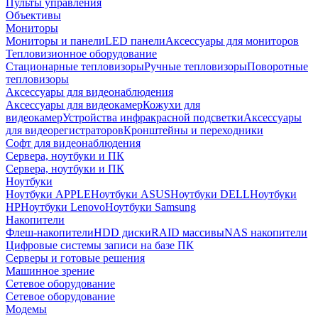
Пульты управления
Объективы
Мониторы
Мониторы и панели
LED панели
Аксессуары для мониторов
Тепловизионное оборудование
Стационарные тепловизоры
Ручные тепловизоры
Поворотные
тепловизоры
Аксессуары для видеонаблюдения
Аксессуары для видеокамер
Кожухи для
видеокамер
Устройства инфракрасной подсветки
Аксессуары
для видеорегистраторов
Кронштейны и переходники
Софт для видеонаблюдения
Сервера, ноутбуки и ПК
Сервера, ноутбуки и ПК
Ноутбуки
Ноутбуки APPLE
Ноутбуки ASUS
Ноутбуки DELL
Ноутбуки
HP
Ноутбуки Lenovo
Ноутбуки Samsung
Накопители
Флеш-накопители
HDD диски
RAID массивы
NAS накопители
Цифровые системы записи на базе ПК
Серверы и готовые решения
Машинное зрение
Сетевое оборудование
Сетевое оборудование
Модемы