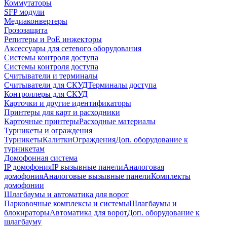
Коммутаторы
SFP модули
Медиаконвертеры
Грозозащита
Репитеры и PoE инжекторы
Аксессуары для сетевого оборудования
Системы контроля доступа
Системы контроля доступа
Считыватели и терминалы
Считыватели для СКУД
Терминалы доступа
Контроллеры для СКУД
Карточки и другие идентификаторы
Принтеры для карт и расходники
Карточные принтеры
Расходные материалы
Турникеты и ограждения
Турникеты
Калитки
Ограждения
Доп. оборудование к
турникетам
Домофонная система
IP домофония
IP вызывные панели
Аналоговая
домофония
Аналоговые вызывные панели
Комплекты
домофонии
Шлагбаумы и автоматика для ворот
Парковочные комплексы и системы
Шлагбаумы и
блокираторы
Автоматика для ворот
Доп. оборудование к
шлагбауму