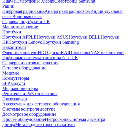
Huawei
Смартфоны Xiaomi
Смартфоны Samsung
Рации
Цифровая радиосвязь
Аналоговая радиосвязь
Индивидуальная
связь
Волновая связь
Сервера, ноутбуки и ПК
Машинное зрение
Ноутбуки
Ноутбуки APPLE
Ноутбуки ASUS
Ноутбуки DELL
Ноутбуки
HP
Ноутбуки Lenovo
Ноутбуки Samsung
Накопители
Флеш-накопители
HDD диски
RAID массивы
NAS накопители
Цифровые системы записи на базе ПК
Серверы и готовые решения
Сетевое оборудование
Модемы
Коммутаторы
SFP модули
Медиаконвертеры
Репитеры и PoE инжекторы
Грозозащита
Аксессуары для сетевого оборудования
Системы контроля доступа
Досмотровое оборудование
Прочее оборудование
Интроскопы
Система досмотра
днища
Металлодетекторы и искатели