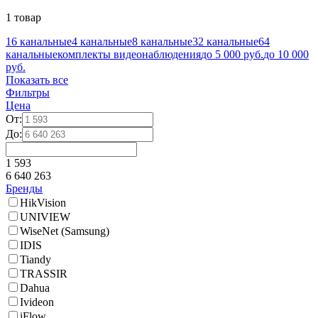
1 товар
16 канальные
4 канальные
8 канальные
32 канальные
64
канальные
комплекты видеонаблюдения
до 5 000 руб.
до 10 000
руб.
Показать все
Фильтры
Цена
От:
До:
1 593
6 640 263
Бренды
HikVision
UNIVIEW
WiseNet (Samsung)
IDIS
Tiandy
TRASSIR
Dahua
Ivideon
iFlow