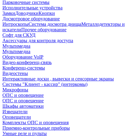
Парковочные системы
Исполнительные устройства
Замки
Доводчики
Кнопки
Досмотровое оборудование
Интроскопы
Система досмотра днища
Металлодетекторы и
искатели
Прочее оборудование
Софт для СКУД
Аксессуары для контроля доступа
Мультимедиа
Мультимедиа
Оборудование VoIP
Видео-конференц-связь
Конференц-системы
Видеостены
Интерактивные доски , вывески и сенсорные экраны
Системы "Клиент - кассир" (интеркомы)
Микрофоны
ОПС и оповещение
ОПС и оповещение
Шкафы автоматики
Извещатели
Оповещатели
Комплекты ОПС и оповещения
Приемно-контрольные приборы
Умные реле и пульты