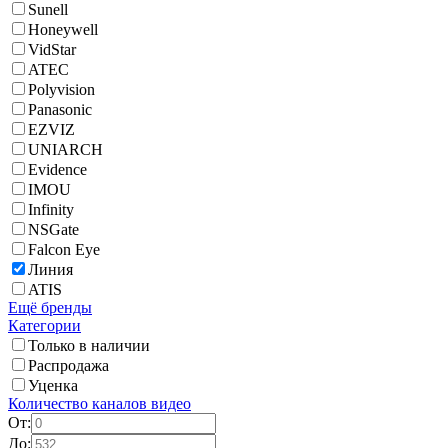
Sunell
Honeywell
VidStar
ATEC
Polyvision
Panasonic
EZVIZ
UNIARCH
Evidence
IMOU
Infinity
NSGate
Falcon Eye
Линия
ATIS
Ещё бренды
Категории
Только в наличии
Распродажа
Уценка
Количество каналов видео
От:
До: