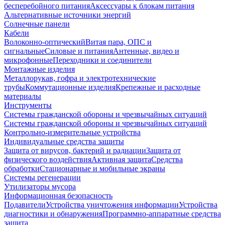
бесперебойного питания
Аксессуары к блокам питания
Альтернативные источники энергий
Солнечные панели
Кабели
Волоконно-оптический
Витая пара, ОПС и
сигнальные
Силовые и питания
Антенные, видео и
микрофонные
Переходники и соединители
Монтажные изделия
Металлорукав, гофра и электротехнические
трубы
Коммутационные изделия
Крепежные и расходные
материалы
Инструменты
Системы гражданской обороны и чрезвычайных ситуаций
Системы гражданской обороны и чрезвычайных ситуаций
Контрольно-измерительные устройства
Индивидуальные средства защиты
Защита от вирусов, бактерий и радиации
Защита от
физического воздействия
Активная защита
Средства
обработки
Стационарные и мобильные экраны
Системы регенерации
Утилизаторы мусора
Информационная безопасность
Подавители
Устройства уничтожения информации
Устройства
диагностики и обнаружения
Программно-аппаратные средства
защита