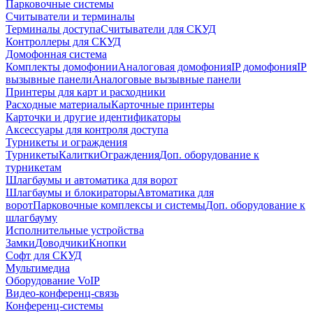
Парковочные системы
Считыватели и терминалы
Терминалы доступа
Считыватели для СКУД
Контроллеры для СКУД
Домофонная система
Комплекты домофонии
Аналоговая домофония
IP домофония
IP
вызывные панели
Аналоговые вызывные панели
Принтеры для карт и расходники
Расходные материалы
Карточные принтеры
Карточки и другие идентификаторы
Аксессуары для контроля доступа
Турникеты и ограждения
Турникеты
Калитки
Ограждения
Доп. оборудование к
турникетам
Шлагбаумы и автоматика для ворот
Шлагбаумы и блокираторы
Автоматика для
ворот
Парковочные комплексы и системы
Доп. оборудование к
шлагбауму
Исполнительные устройства
Замки
Доводчики
Кнопки
Софт для СКУД
Мультимедиа
Оборудование VoIP
Видео-конференц-связь
Конференц-системы