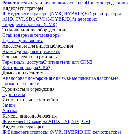
Разветвители и усилители видеосигнала
Приемопередатчики
Видеорегистраторы
IP Видеорегистраторы (NVR, HYBRID)
HD регистраторы
AHD, TVI, SDI, CVI (3-HYBRID)
Аналоговые
видеорегистраторы (DVR)
Тепловизионное оборудование
Стационарные тепловизоры
Пульты управления
Аксессуары для видеонаблюдения
Аксессуары для видеокамер
Считыватели и терминалы
Терминалы доступа
Считыватели для СКУД
Контроллеры для СКУД
Домофонная система
Аналоговая домофония
IP вызывные панели
Аналоговые
вызывные панели
Турникеты и ограждения
Турникеты
Исполнительные устройства
Замки
Уценка
Камеры видеонаблюдения
IP-камеры
HD камеры AHD, TVI, SDI, CVI
Видеорегистраторы
IP Видеорегистраторы (NVR, HYBRID)
HD регистраторы