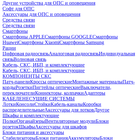
Другие устройства для ОПС и оповещения
Софт для ОПС
Аксессуары для ОПС и оповещения
Средства связи
Средства связи
Смартфоны
Смартфоны APPLE
Смартфоны GOOGLE
Смартфоны
Huawei
Смартфоны Xiaomi
Смартфоны Samsung
Рации
Цифровая радиосвязь
Аналоговая радиосвязь
Индивидуальная
связь
Волновая связь
Кабель, СКС, ИБП, и комплектующие
Кабель, СКС, ИБП, и комплектующие
КОМПОНЕНТЫ СКС
Патч-панели
Кроссы оптические
Монтажные материалы
Патч-
корды
Розетки
Пигтейлы оптические
Выключатели,
переключатели
Коннекторы, колпачки
Адаптеры
КАБЕЛЕНЕСУЩИЕ СИСТЕМЫ
Лотки
Консоли
Стойки
Кабель-каналы
Коробки
распределительные
Аксессуары для лотков
Другое
Шкафы и комплектующие
Полки
Органайзеры
Вентиляторные модули
Блоки
розеток
Шкафы
Аксессуары для шкафов
Блоки питания и аксессуары
Стабилизаторы
Блоки питания
Аккумуляторы
Блоки