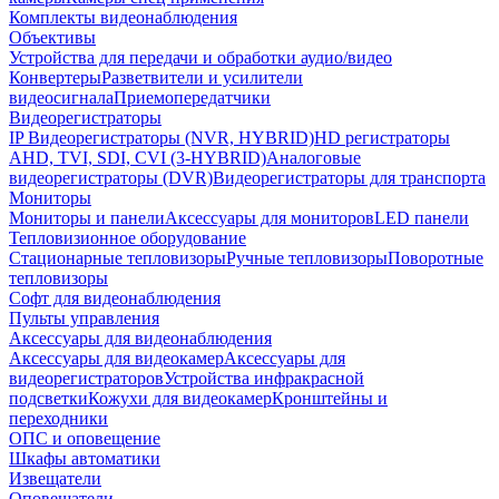
Комплекты видеонаблюдения
Объективы
Устройства для передачи и обработки аудио/видео
Конвертеры
Разветвители и усилители
видеосигнала
Приемопередатчики
Видеорегистраторы
IP Видеорегистраторы (NVR, HYBRID)
HD регистраторы
AHD, TVI, SDI, CVI (3-HYBRID)
Аналоговые
видеорегистраторы (DVR)
Видеорегистраторы для транспорта
Мониторы
Мониторы и панели
Аксессуары для мониторов
LED панели
Тепловизионное оборудование
Стационарные тепловизоры
Ручные тепловизоры
Поворотные
тепловизоры
Софт для видеонаблюдения
Пульты управления
Аксессуары для видеонаблюдения
Аксессуары для видеокамер
Аксессуары для
видеорегистраторов
Устройства инфракрасной
подсветки
Кожухи для видеокамер
Кронштейны и
переходники
ОПС и оповещение
Шкафы автоматики
Извещатели
Оповещатели