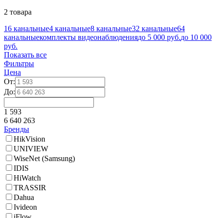
2 товара
16 канальные
4 канальные
8 канальные
32 канальные
64
канальные
комплекты видеонаблюдения
до 5 000 руб.
до 10 000
руб.
Показать все
Фильтры
Цена
От:
До:
1 593
6 640 263
Бренды
HikVision
UNIVIEW
WiseNet (Samsung)
IDIS
HiWatch
TRASSIR
Dahua
Ivideon
iFlow