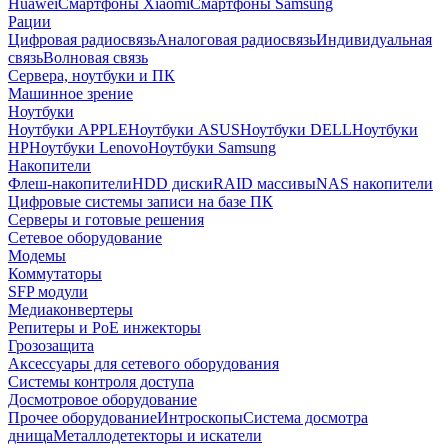
Huawei
Смартфоны Xiaomi
Смартфоны Samsung
Рации
Цифровая радиосвязь
Аналоговая радиосвязь
Индивидуальная
связь
Волновая связь
Сервера, ноутбуки и ПК
Машинное зрение
Ноутбуки
Ноутбуки APPLE
Ноутбуки ASUS
Ноутбуки DELL
Ноутбуки
HP
Ноутбуки Lenovo
Ноутбуки Samsung
Накопители
Флеш-накопители
HDD диски
RAID массивы
NAS накопители
Цифровые системы записи на базе ПК
Серверы и готовые решения
Сетевое оборудование
Модемы
Коммутаторы
SFP модули
Медиаконвертеры
Репитеры и PoE инжекторы
Грозозащита
Аксессуары для сетевого оборудования
Системы контроля доступа
Досмотровое оборудование
Прочее оборудование
Интроскопы
Система досмотра
днища
Металлодетекторы и искатели