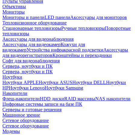
Пульты управления
Объективы
Мониторы
Мониторы и панели
LED панели
Аксессуары для мониторов
Тепловизионное оборудование
Стационарные тепловизоры
Ручные тепловизоры
Поворотные
тепловизоры
Аксессуары для видеонаблюдения
Аксессуары для видеокамер
Кожухи для
видеокамер
Устройства инфракрасной подсветки
Аксессуары
для видеорегистраторов
Кронштейны и переходники
Софт для видеонаблюдения
Сервера, ноутбуки и ПК
Сервера, ноутбуки и ПК
Ноутбуки
Ноутбуки APPLE
Ноутбуки ASUS
Ноутбуки DELL
Ноутбуки
HP
Ноутбуки Lenovo
Ноутбуки Samsung
Накопители
Флеш-накопители
HDD диски
RAID массивы
NAS накопители
Цифровые системы записи на базе ПК
Серверы и готовые решения
Машинное зрение
Сетевое оборудование
Сетевое оборудование
Модемы