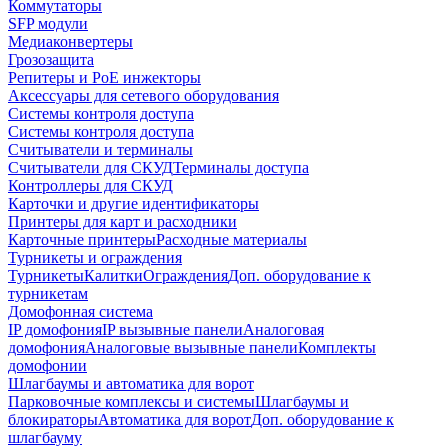
Коммутаторы
SFP модули
Медиаконвертеры
Грозозащита
Репитеры и PoE инжекторы
Аксессуары для сетевого оборудования
Системы контроля доступа
Системы контроля доступа
Считыватели и терминалы
Считыватели для СКУД
Терминалы доступа
Контроллеры для СКУД
Карточки и другие идентификаторы
Принтеры для карт и расходники
Карточные принтеры
Расходные материалы
Турникеты и ограждения
Турникеты
Калитки
Ограждения
Доп. оборудование к
турникетам
Домофонная система
IP домофония
IP вызывные панели
Аналоговая
домофония
Аналоговые вызывные панели
Комплекты
домофонии
Шлагбаумы и автоматика для ворот
Парковочные комплексы и системы
Шлагбаумы и
блокираторы
Автоматика для ворот
Доп. оборудование к
шлагбауму