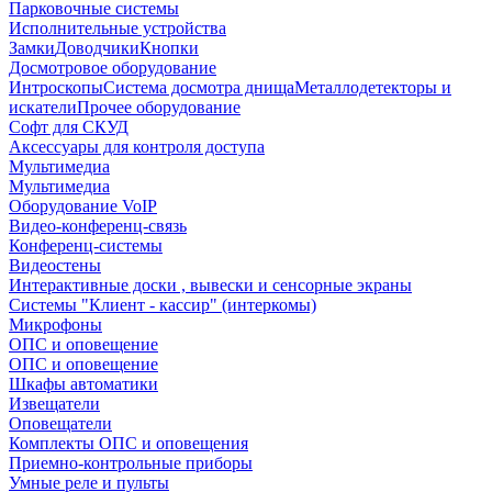
Парковочные системы
Исполнительные устройства
Замки
Доводчики
Кнопки
Досмотровое оборудование
Интроскопы
Система досмотра днища
Металлодетекторы и
искатели
Прочее оборудование
Софт для СКУД
Аксессуары для контроля доступа
Мультимедиа
Мультимедиа
Оборудование VoIP
Видео-конференц-связь
Конференц-системы
Видеостены
Интерактивные доски , вывески и сенсорные экраны
Системы "Клиент - кассир" (интеркомы)
Микрофоны
ОПС и оповещение
ОПС и оповещение
Шкафы автоматики
Извещатели
Оповещатели
Комплекты ОПС и оповещения
Приемно-контрольные приборы
Умные реле и пульты