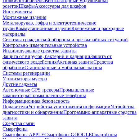
Полки
Органайзеры
Вентиляторные модули
Блоки
розеток
Шкафы
Аксессуары для шкафов
Инструменты
Монтажные изделия
Металлорукав, гофра и электротехнические
трубы
Коммутационные изделия
Крепежные и расходные
материалы
Системы гражданской обороны и чрезвычайных ситуаций
Контрольно-измерительные устройства
Индивидуальные средства защиты
Защита от вирусов, бактерий и радиации
Защита от
физического воздействия
Активная защита
Средства
обработки
Стационарные и мобильные экраны
Системы регенерации
Утилизаторы мусора
Другие гаджеты
Автономные GPS трекеры
Промышленные
компьютеры
Промышленные телефоны
Информационная безопасность
Подавители
Устройства уничтожения информации
Устройства
диагностики и обнаружения
Программно-аппаратные средства
защита
Средства связи
Смартфоны
Смартфоны APPLE
Смартфоны GOOGLE
Смартфоны