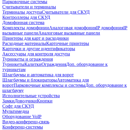
Парковочные системы
Считыватели и терминалы
Терминалы доступа
Считыватели для СКУД
Контроллеры для СКУД
Домофонная система
Комплекты домофонии
Аналоговая домофония
IP домофония
IP
вызывные панели
Аналоговые вызывные панели
Принтеры для карт и расходники
Расходные материалы
Карточные принтеры
Карточки и другие идентификаторы
Аксессуары для контроля доступа
Турникеты и ограждения
Турникеты
Калитки
Ограждения
Доп. оборудование к
турникетам
Шлагбаумы и автоматика для ворот
Шлагбаумы и блокираторы
Автоматика для
ворот
Парковочные комплексы и системы
Доп. оборудование к
шлагбауму
Исполнительные устройства
Замки
Доводчики
Кнопки
Софт для СКУД
Мультимедиа
Оборудование VoIP
Видео-конференц-связь
Конференц-системы