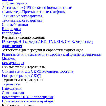
Другие гаджеты
Автономные GPS трекеры
Промышленные
компьютеры
Промышленные телефоны
Техника малогабаритная
Техника малогабаритная
Снегоуборщики
Распродажа
Распродажа
Камеры видеонаблюдения
IP-камеры
HD камеры AHD, TVI, SDI, CVI
Камеры спец
применения
Устройства для передачи и обработки аудио/видео
Разветвители и усилители видеосигнала
Приемопередатчики
Модемы
Коммутаторы
Считыватели и терминалы
Считыватели для СКУД
Терминалы доступа
Контроллеры для СКУД
Турникеты и ограждения
Турникеты
Извещатели
Оповещатели
Комплекты ОПС и оповещения
Приемно-контрольные приборы
Видеорегистраторы