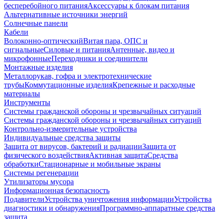
бесперебойного питания
Аксессуары к блокам питания
Альтернативные источники энергий
Солнечные панели
Кабели
Волоконно-оптический
Витая пара, ОПС и
сигнальные
Силовые и питания
Антенные, видео и
микрофонные
Переходники и соединители
Монтажные изделия
Металлорукав, гофра и электротехнические
трубы
Коммутационные изделия
Крепежные и расходные
материалы
Инструменты
Системы гражданской обороны и чрезвычайных ситуаций
Системы гражданской обороны и чрезвычайных ситуаций
Контрольно-измерительные устройства
Индивидуальные средства защиты
Защита от вирусов, бактерий и радиации
Защита от
физического воздействия
Активная защита
Средства
обработки
Стационарные и мобильные экраны
Системы регенерации
Утилизаторы мусора
Информационная безопасность
Подавители
Устройства уничтожения информации
Устройства
диагностики и обнаружения
Программно-аппаратные средства
защита