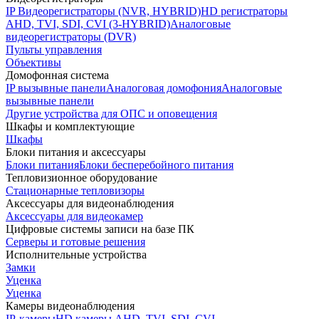
IP Видеорегистраторы (NVR, HYBRID)
HD регистраторы
AHD, TVI, SDI, CVI (3-HYBRID)
Аналоговые
видеорегистраторы (DVR)
Пульты управления
Объективы
Домофонная система
IP вызывные панели
Аналоговая домофония
Аналоговые
вызывные панели
Другие устройства для ОПС и оповещения
Шкафы и комплектующие
Шкафы
Блоки питания и аксессуары
Блоки питания
Блоки бесперебойного питания
Тепловизионное оборудование
Стационарные тепловизоры
Аксессуары для видеонаблюдения
Аксессуары для видеокамер
Цифровые системы записи на базе ПК
Серверы и готовые решения
Исполнительные устройства
Замки
Уценка
Уценка
Камеры видеонаблюдения
IP-камеры
HD камеры AHD, TVI, SDI, CVI