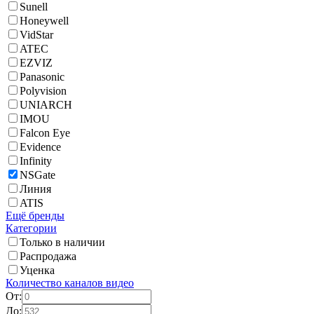
Sunell
Honeywell
VidStar
ATEC
EZVIZ
Panasonic
Polyvision
UNIARCH
IMOU
Falcon Eye
Evidence
Infinity
NSGate
Линия
ATIS
Ещё бренды
Категории
Только в наличии
Распродажа
Уценка
Количество каналов видео
От:
До: