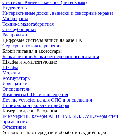
Системы "Клиент - кассир" (интеркомы)
Видеостены
Интерактивные доски , вывески и сенсорные экраны
Микрофоны
Техника малогабаритная
Снегоуборщики
Распродажа
Цифровые системы записи на базе ПК
Серверы и готовые решения
Блоки питания и аксессуары
Блоки питания
Блоки бесперебойного питания
Шкафы и комплектующие
Шкафы
Модемы
Коммутаторы
Извещатели
Оповещатели
Комплекты ОПС и оповещения
Другие устройства для ОПС и оповещения
Приемно-контрольные приборы
Камеры видеонаблюдения
IP-камеры
HD камеры AHD, TVI, SDI, CVI
Камеры спец
применения
Объективы
Устройства для передачи и обработки аудио/видео