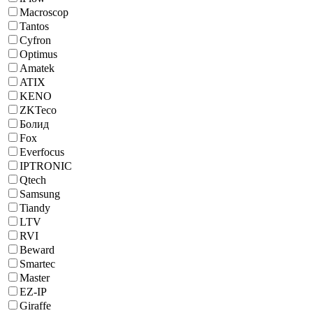
Macroscop
Tantos
Cyfron
Optimus
Amatek
ATIX
KENO
ZKTeco
Болид
Fox
Everfocus
IPTRONIC
Qtech
Samsung
Tiandy
LTV
RVI
Beward
Smartec
Master
EZ-IP
Giraffe