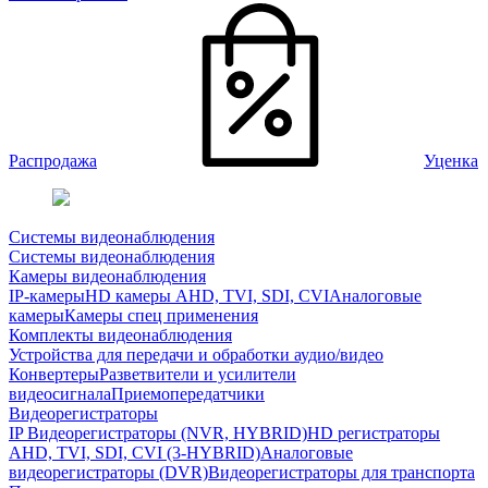
Распродажа
Уценка
Системы видеонаблюдения
Системы видеонаблюдения
Камеры видеонаблюдения
IP-камеры
HD камеры AHD, TVI, SDI, CVI
Аналоговые
камеры
Камеры спец применения
Комплекты видеонаблюдения
Устройства для передачи и обработки аудио/видео
Конвертеры
Разветвители и усилители
видеосигнала
Приемопередатчики
Видеорегистраторы
IP Видеорегистраторы (NVR, HYBRID)
HD регистраторы
AHD, TVI, SDI, CVI (3-HYBRID)
Аналоговые
видеорегистраторы (DVR)
Видеорегистраторы для транспорта