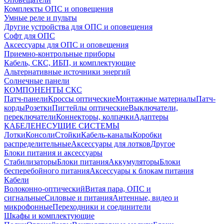
Комплекты ОПС и оповещения
Умные реле и пульты
Другие устройства для ОПС и оповещения
Софт для ОПС
Аксессуары для ОПС и оповещения
Приемно-контрольные приборы
Кабель, СКС, ИБП, и комплектующие
Альтернативные источники энергий
Солнечные панели
КОМПОНЕНТЫ СКС
Патч-панели
Кроссы оптические
Монтажные материалы
Патч-
корды
Розетки
Пигтейлы оптические
Выключатели,
переключатели
Коннекторы, колпачки
Адаптеры
КАБЕЛЕНЕСУЩИЕ СИСТЕМЫ
Лотки
Консоли
Стойки
Кабель-каналы
Коробки
распределительные
Аксессуары для лотков
Другое
Блоки питания и аксессуары
Стабилизаторы
Блоки питания
Аккумуляторы
Блоки
бесперебойного питания
Аксессуары к блокам питания
Кабели
Волоконно-оптический
Витая пара, ОПС и
сигнальные
Силовые и питания
Антенные, видео и
микрофонные
Переходники и соединители
Шкафы и комплектующие