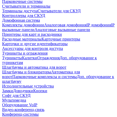
Парковочные системы
Считыватели и терминалы
Терминалы доступа
Считыватели для СКУД
Контроллеры для СКУД
Домофонная система
Комплекты домофонии
Аналоговая домофония
IP домофония
IP
вызывные панели
Аналоговые вызывные панели
Принтеры для карт и расходники
Расходные материалы
Карточные принтеры
Карточки и другие идентификаторы
Аксессуары для контроля доступа
Турникеты и ограждения
Турникеты
Калитки
Ограждения
Доп. оборудование к
турникетам
Шлагбаумы и автоматика для ворот
Шлагбаумы и блокираторы
Автоматика для
ворот
Парковочные комплексы и системы
Доп. оборудование к
шлагбауму
Исполнительные устройства
Замки
Доводчики
Кнопки
Софт для СКУД
Мультимедиа
Оборудование VoIP
Видео-конференц-связь
Конференц-системы