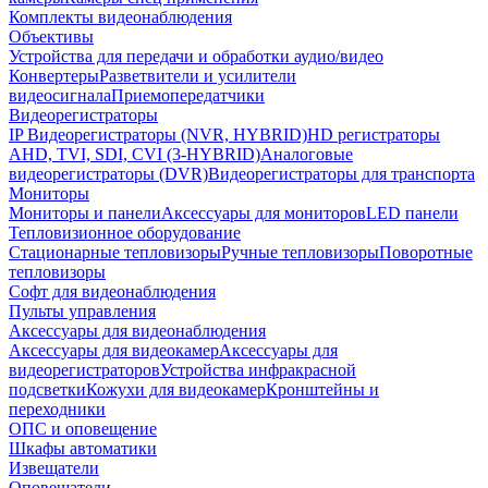
Комплекты видеонаблюдения
Объективы
Устройства для передачи и обработки аудио/видео
Конвертеры
Разветвители и усилители
видеосигнала
Приемопередатчики
Видеорегистраторы
IP Видеорегистраторы (NVR, HYBRID)
HD регистраторы
AHD, TVI, SDI, CVI (3-HYBRID)
Аналоговые
видеорегистраторы (DVR)
Видеорегистраторы для транспорта
Мониторы
Мониторы и панели
Аксессуары для мониторов
LED панели
Тепловизионное оборудование
Стационарные тепловизоры
Ручные тепловизоры
Поворотные
тепловизоры
Софт для видеонаблюдения
Пульты управления
Аксессуары для видеонаблюдения
Аксессуары для видеокамер
Аксессуары для
видеорегистраторов
Устройства инфракрасной
подсветки
Кожухи для видеокамер
Кронштейны и
переходники
ОПС и оповещение
Шкафы автоматики
Извещатели
Оповещатели