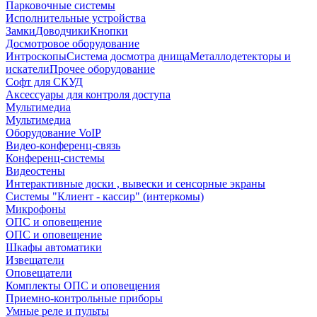
Парковочные системы
Исполнительные устройства
Замки
Доводчики
Кнопки
Досмотровое оборудование
Интроскопы
Система досмотра днища
Металлодетекторы и
искатели
Прочее оборудование
Софт для СКУД
Аксессуары для контроля доступа
Мультимедиа
Мультимедиа
Оборудование VoIP
Видео-конференц-связь
Конференц-системы
Видеостены
Интерактивные доски , вывески и сенсорные экраны
Системы "Клиент - кассир" (интеркомы)
Микрофоны
ОПС и оповещение
ОПС и оповещение
Шкафы автоматики
Извещатели
Оповещатели
Комплекты ОПС и оповещения
Приемно-контрольные приборы
Умные реле и пульты