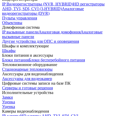
IP Видеорегистраторы (NVR, HYBRID)
HD регистраторы
AHD, TVI, SDI, CVI (3-HYBRID)
Аналоговые
видеорегистраторы (DVR)
Пульты управления
Объективы
Домофонная система
IP вызывные панели
Аналоговая домофония
Аналоговые
вызывные панели
Другие устройства для ОПС и оповещения
Шкафы и комплектующие
Шкафы
Блоки питания и аксессуары
Блоки питания
Блоки бесперебойного питания
Тепловизионное оборудование
Стационарные тепловизоры
Аксессуары для видеонаблюдения
Аксессуары для видеокамер
Цифровые системы записи на базе ПК
Серверы и готовые решения
Исполнительные устройства
Замки
Уценка
Уценка
Камеры видеонаблюдения
IP-камеры
HD камеры AHD, TVI, SDI, CVI