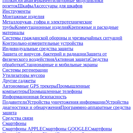
Полки
Органайзеры
Вентиляторные модули
Блоки
розеток
Шкафы
Аксессуары для шкафов
Инструменты
Монтажные изделия
Металлорукав, гофра и электротехнические
трубы
Коммутационные изделия
Крепежные и расходные
материалы
Системы гражданской обороны и чрезвычайных ситуаций
Контрольно-измерительные устройства
Индивидуальные средства защиты
Защита от вирусов, бактерий и радиации
Защита от
физического воздействия
Активная защита
Средства
обработки
Стационарные и мобильные экраны
Системы регенерации
Утилизаторы мусора
Другие гаджеты
Автономные GPS трекеры
Промышленные
компьютеры
Промышленные телефоны
Информационная безопасность
Подавители
Устройства уничтожения информации
Устройства
диагностики и обнаружения
Программно-аппаратные средства
защита
Средства связи
Смартфоны
Смартфоны APPLE
Смартфоны GOOGLE
Смартфоны