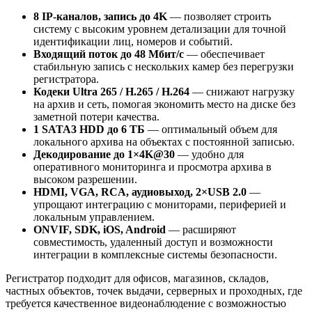
8 IP-каналов, запись до 4K
— позволяет строить
систему с высоким уровнем детализации для точной
идентификации лиц, номеров и событий.
Входящий поток до 48 Мбит/с
— обеспечивает
стабильную запись с нескольких камер без перегрузки
регистратора.
Кодеки Ultra 265 / H.265 / H.264
— снижают нагрузку
на архив и сеть, помогая экономить место на диске без
заметной потери качества.
1 SATA3 HDD до 6 ТБ
— оптимальный объем для
локального архива на объектах с постоянной записью.
Декодирование до 1×4K@30
— удобно для
оперативного мониторинга и просмотра архива в
высоком разрешении.
HDMI, VGA, RCA, аудиовыход, 2×USB 2.0
—
упрощают интеграцию с мониторами, периферией и
локальным управлением.
ONVIF, SDK, iOS, Android
— расширяют
совместимость, удаленный доступ и возможности
интеграции в комплексные системы безопасности.
Регистратор подходит для офисов, магазинов, складов,
частных объектов, точек выдачи, серверных и проходных, где
требуется качественное видеонаблюдение с возможностью