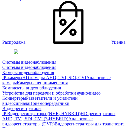
Распродажа
Уценка
Системы видеонаблюдения
Системы видеонаблюдения
Камеры видеонаблюдения
IP-камеры
HD камеры AHD, TVI, SDI, CVI
Аналоговые
камеры
Камеры спец применения
Комплекты видеонаблюдения
Устройства для передачи и обработки аудио/видео
Конвертеры
Разветвители и усилители
видеосигнала
Приемопередатчики
Видеорегистраторы
IP Видеорегистраторы (NVR, HYBRID)
HD регистраторы
AHD, TVI, SDI, CVI (3-HYBRID)
Аналоговые
видеорегистраторы (DVR)
Видеорегистраторы для транспорта