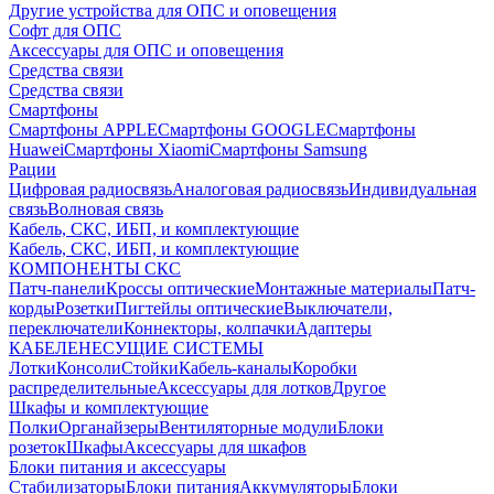
Другие устройства для ОПС и оповещения
Софт для ОПС
Аксессуары для ОПС и оповещения
Средства связи
Средства связи
Смартфоны
Смартфоны APPLE
Смартфоны GOOGLE
Смартфоны
Huawei
Смартфоны Xiaomi
Смартфоны Samsung
Рации
Цифровая радиосвязь
Аналоговая радиосвязь
Индивидуальная
связь
Волновая связь
Кабель, СКС, ИБП, и комплектующие
Кабель, СКС, ИБП, и комплектующие
КОМПОНЕНТЫ СКС
Патч-панели
Кроссы оптические
Монтажные материалы
Патч-
корды
Розетки
Пигтейлы оптические
Выключатели,
переключатели
Коннекторы, колпачки
Адаптеры
КАБЕЛЕНЕСУЩИЕ СИСТЕМЫ
Лотки
Консоли
Стойки
Кабель-каналы
Коробки
распределительные
Аксессуары для лотков
Другое
Шкафы и комплектующие
Полки
Органайзеры
Вентиляторные модули
Блоки
розеток
Шкафы
Аксессуары для шкафов
Блоки питания и аксессуары
Стабилизаторы
Блоки питания
Аккумуляторы
Блоки