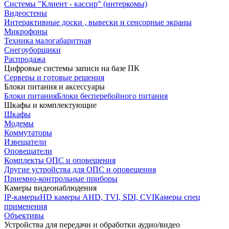
Системы "Клиент - кассир" (интеркомы)
Видеостены
Интерактивные доски , вывески и сенсорные экраны
Микрофоны
Техника малогабаритная
Снегоуборщики
Распродажа
Цифровые системы записи на базе ПК
Серверы и готовые решения
Блоки питания и аксессуары
Блоки питания
Блоки бесперебойного питания
Шкафы и комплектующие
Шкафы
Модемы
Коммутаторы
Извещатели
Оповещатели
Комплекты ОПС и оповещения
Другие устройства для ОПС и оповещения
Приемно-контрольные приборы
Камеры видеонаблюдения
IP-камеры
HD камеры AHD, TVI, SDI, CVI
Камеры спец
применения
Объективы
Устройства для передачи и обработки аудио/видео