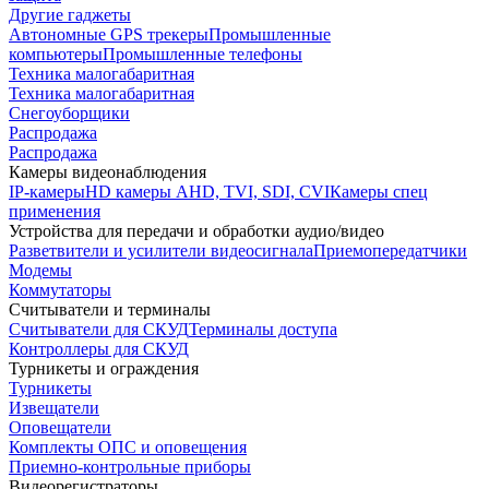
Другие гаджеты
Автономные GPS трекеры
Промышленные
компьютеры
Промышленные телефоны
Техника малогабаритная
Техника малогабаритная
Снегоуборщики
Распродажа
Распродажа
Камеры видеонаблюдения
IP-камеры
HD камеры AHD, TVI, SDI, CVI
Камеры спец
применения
Устройства для передачи и обработки аудио/видео
Разветвители и усилители видеосигнала
Приемопередатчики
Модемы
Коммутаторы
Считыватели и терминалы
Считыватели для СКУД
Терминалы доступа
Контроллеры для СКУД
Турникеты и ограждения
Турникеты
Извещатели
Оповещатели
Комплекты ОПС и оповещения
Приемно-контрольные приборы
Видеорегистраторы