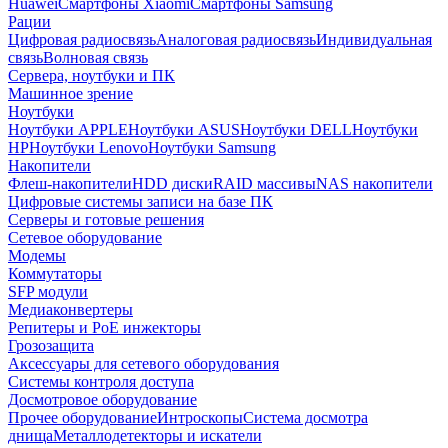
Huawei
Смартфоны Xiaomi
Смартфоны Samsung
Рации
Цифровая радиосвязь
Аналоговая радиосвязь
Индивидуальная
связь
Волновая связь
Сервера, ноутбуки и ПК
Машинное зрение
Ноутбуки
Ноутбуки APPLE
Ноутбуки ASUS
Ноутбуки DELL
Ноутбуки
HP
Ноутбуки Lenovo
Ноутбуки Samsung
Накопители
Флеш-накопители
HDD диски
RAID массивы
NAS накопители
Цифровые системы записи на базе ПК
Серверы и готовые решения
Сетевое оборудование
Модемы
Коммутаторы
SFP модули
Медиаконвертеры
Репитеры и PoE инжекторы
Грозозащита
Аксессуары для сетевого оборудования
Системы контроля доступа
Досмотровое оборудование
Прочее оборудование
Интроскопы
Система досмотра
днища
Металлодетекторы и искатели