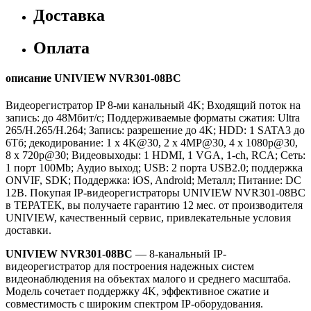
Доставка
Оплата
описание UNIVIEW NVR301-08BC
Видеорегистратор IP 8-ми канальный 4K; Входящий поток на
запись: до 48Мбит/с; Поддерживаемые форматы сжатия: Ultra
265/H.265/H.264; Запись: разрешение до 4K; HDD: 1 SATA3 до
6Тб; декодирование: 1 x 4K@30, 2 x 4MP@30, 4 x 1080p@30,
8 x 720p@30; Видеовыходы: 1 HDMI, 1 VGA, 1-ch, RCA; Сеть:
1 порт 100Mb; Аудио выход; USB: 2 порта USB2.0; поддержка
ONVIF, SDK; Поддержка: iOS, Android; Металл; Питание: DC
12В. Покупая IP-видеорегистраторы UNIVIEW NVR301-08BC
в ТЕРАТЕК, вы получаете гарантию 12 мес. от производителя
UNIVIEW, качественный сервис, привлекательные условия
доставки.
UNIVIEW NVR301-08BC
— 8-канальный IP-
видеорегистратор для построения надежных систем
видеонаблюдения на объектах малого и среднего масштаба.
Модель сочетает поддержку 4K, эффективное сжатие и
совместимость с широким спектром IP-оборудования.