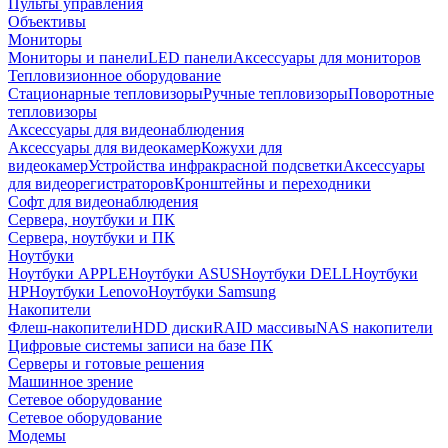
Пульты управления
Объективы
Мониторы
Мониторы и панели
LED панели
Аксессуары для мониторов
Тепловизионное оборудование
Стационарные тепловизоры
Ручные тепловизоры
Поворотные
тепловизоры
Аксессуары для видеонаблюдения
Аксессуары для видеокамер
Кожухи для
видеокамер
Устройства инфракрасной подсветки
Аксессуары
для видеорегистраторов
Кронштейны и переходники
Софт для видеонаблюдения
Сервера, ноутбуки и ПК
Сервера, ноутбуки и ПК
Ноутбуки
Ноутбуки APPLE
Ноутбуки ASUS
Ноутбуки DELL
Ноутбуки
HP
Ноутбуки Lenovo
Ноутбуки Samsung
Накопители
Флеш-накопители
HDD диски
RAID массивы
NAS накопители
Цифровые системы записи на базе ПК
Серверы и готовые решения
Машинное зрение
Сетевое оборудование
Сетевое оборудование
Модемы