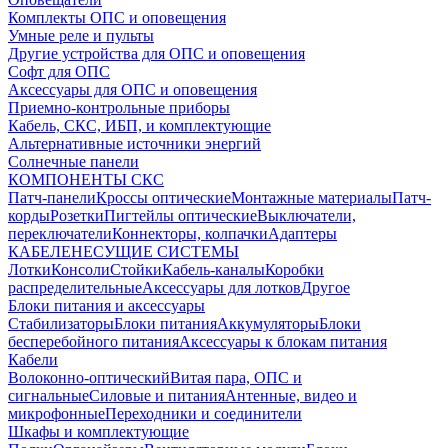
Комплекты ОПС и оповещения
Умные реле и пульты
Другие устройства для ОПС и оповещения
Софт для ОПС
Аксессуары для ОПС и оповещения
Приемно-контрольные приборы
Кабель, СКС, ИБП, и комплектующие
Альтернативные источники энергий
Солнечные панели
КОМПОНЕНТЫ СКС
Патч-панели
Кроссы оптические
Монтажные материалы
Патч-
корды
Розетки
Пигтейлы оптические
Выключатели,
переключатели
Коннекторы, колпачки
Адаптеры
КАБЕЛЕНЕСУЩИЕ СИСТЕМЫ
Лотки
Консоли
Стойки
Кабель-каналы
Коробки
распределительные
Аксессуары для лотков
Другое
Блоки питания и аксессуары
Стабилизаторы
Блоки питания
Аккумуляторы
Блоки
бесперебойного питания
Аксессуары к блокам питания
Кабели
Волоконно-оптический
Витая пара, ОПС и
сигнальные
Силовые и питания
Антенные, видео и
микрофонные
Переходники и соединители
Шкафы и комплектующие