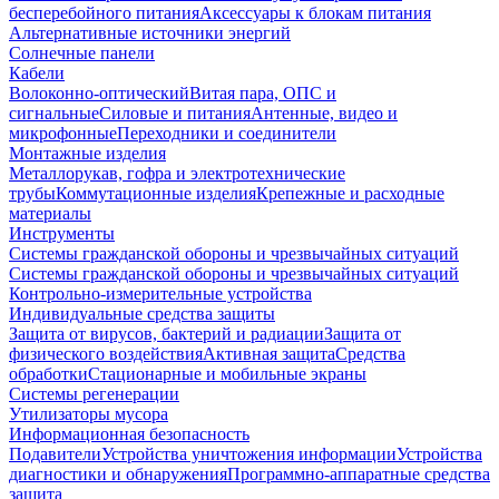
бесперебойного питания
Аксессуары к блокам питания
Альтернативные источники энергий
Солнечные панели
Кабели
Волоконно-оптический
Витая пара, ОПС и
сигнальные
Силовые и питания
Антенные, видео и
микрофонные
Переходники и соединители
Монтажные изделия
Металлорукав, гофра и электротехнические
трубы
Коммутационные изделия
Крепежные и расходные
материалы
Инструменты
Системы гражданской обороны и чрезвычайных ситуаций
Системы гражданской обороны и чрезвычайных ситуаций
Контрольно-измерительные устройства
Индивидуальные средства защиты
Защита от вирусов, бактерий и радиации
Защита от
физического воздействия
Активная защита
Средства
обработки
Стационарные и мобильные экраны
Системы регенерации
Утилизаторы мусора
Информационная безопасность
Подавители
Устройства уничтожения информации
Устройства
диагностики и обнаружения
Программно-аппаратные средства
защита