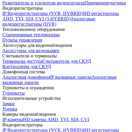
Разветвители и усилители видеосигнала
Приемопередатчики
Видеорегистраторы
IP Видеорегистраторы (NVR, HYBRID)
HD регистраторы
AHD, TVI, SDI, CVI (3-HYBRID)
Аналоговые
видеорегистраторы (DVR)
Тепловизионное оборудование
Стационарные тепловизоры
Пульты управления
Аксессуары для видеонаблюдения
Аксессуары для видеокамер
Считыватели и терминалы
Терминалы доступа
Считыватели для СКУД
Контроллеры для СКУД
Домофонная система
Аналоговая домофония
IP вызывные панели
Аналоговые
вызывные панели
Турникеты и ограждения
Турникеты
Исполнительные устройства
Замки
Уценка
Камеры видеонаблюдения
IP-камеры
HD камеры AHD, TVI, SDI, CVI
Видеорегистраторы
IP Видеорегистраторы (NVR, HYBRID)
HD регистраторы