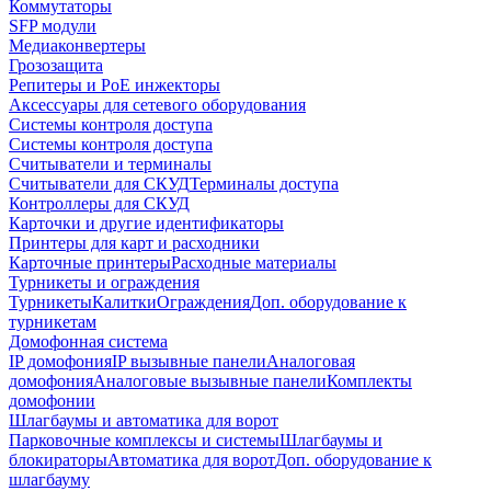
Коммутаторы
SFP модули
Медиаконвертеры
Грозозащита
Репитеры и PoE инжекторы
Аксессуары для сетевого оборудования
Системы контроля доступа
Системы контроля доступа
Считыватели и терминалы
Считыватели для СКУД
Терминалы доступа
Контроллеры для СКУД
Карточки и другие идентификаторы
Принтеры для карт и расходники
Карточные принтеры
Расходные материалы
Турникеты и ограждения
Турникеты
Калитки
Ограждения
Доп. оборудование к
турникетам
Домофонная система
IP домофония
IP вызывные панели
Аналоговая
домофония
Аналоговые вызывные панели
Комплекты
домофонии
Шлагбаумы и автоматика для ворот
Парковочные комплексы и системы
Шлагбаумы и
блокираторы
Автоматика для ворот
Доп. оборудование к
шлагбауму