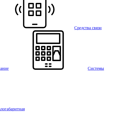
Средства связи
вание
Системы
алогабаритная