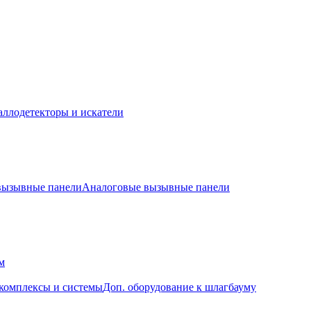
ллодетекторы и искатели
 вызывные панели
Аналоговые вызывные панели
м
комплексы и системы
Доп. оборудование к шлагбауму