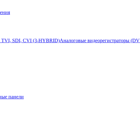
ения
 TVI, SDI, CVI (3-HYBRID)
Аналоговые видеорегистраторы (DV
ные панели