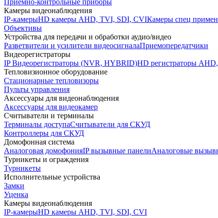
Приемно-контрольные приборы
Камеры видеонаблюдения
IP-камеры
HD камеры AHD, TVI, SDI, CVI
Камеры спец примен
Объективы
Устройства для передачи и обработки аудио/видео
Разветвители и усилители видеосигнала
Приемопередатчики
Видеорегистраторы
IP Видеорегистраторы (NVR, HYBRID)
HD регистраторы AHD,
Тепловизионное оборудование
Стационарные тепловизоры
Пульты управления
Аксессуары для видеонаблюдения
Аксессуары для видеокамер
Считыватели и терминалы
Терминалы доступа
Считыватели для СКУД
Контроллеры для СКУД
Домофонная система
Аналоговая домофония
IP вызывные панели
Аналоговые вызыв
Турникеты и ограждения
Турникеты
Исполнительные устройства
Замки
Уценка
Камеры видеонаблюдения
IP-камеры
HD камеры AHD, TVI, SDI, CVI