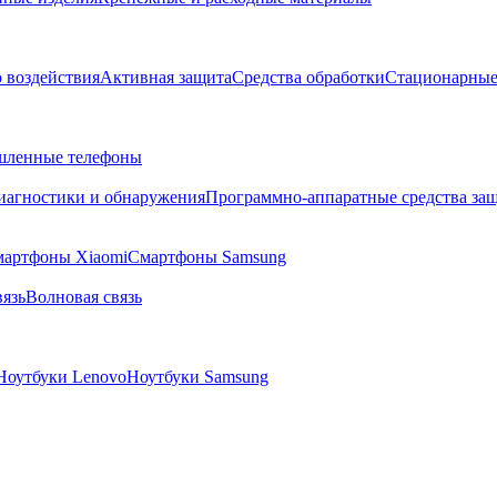
о воздействия
Активная защита
Средства обработки
Стационарные
ленные телефоны
диагностики и обнаружения
Программно-аппаратные средства за
артфоны Xiaomi
Смартфоны Samsung
язь
Волновая связь
Ноутбуки Lenovo
Ноутбуки Samsung