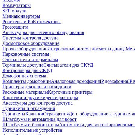
Коммутаторы
SFP модули
Медиаконвертеры
Репитеры и PoE инжекторы
Грозозащита
Аксессуары для сетевого оборудования
Системы контроля доступа
Досмотровое оборудование
Прочее оборудование
Интроскопы
Система досмотра днища
Мета
Парковочные системы
Считыватели и терминалы
Терминалы доступа
Считыватели для СКУД
Контроллеры для СКУД
Домофонная система
Комплекты домофонии
Аналоговая домофония
IP домофония
IP
Принтеры для карт и расходники
Расходные материалы
Карточные принтеры
Карточки и другие идентификаторы
Аксессуары для контроля доступа
Турникеты и ограждения
Турникеты
Калитки
Ограждения
Доп. оборудование к турникета
Шлагбаумы и автоматика для ворот
Шлагбаумы и блокираторы
Автоматика для ворот
Парковочные 
Исполнительные устройства