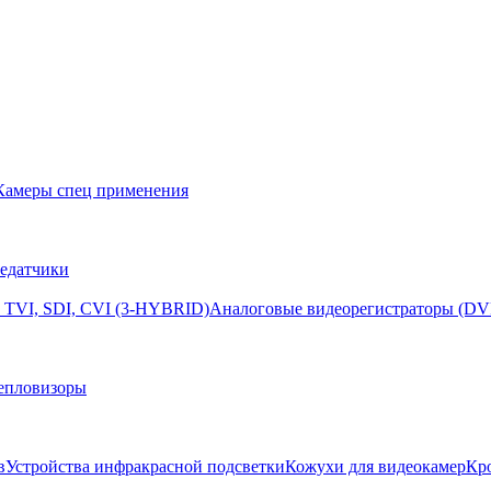
Камеры спец применения
едатчики
 TVI, SDI, CVI (3-HYBRID)
Аналоговые видеорегистраторы (DV
епловизоры
в
Устройства инфракрасной подсветки
Кожухи для видеокамер
Кр