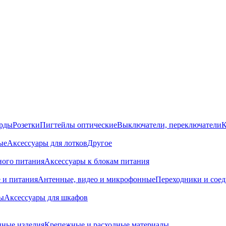
орды
Розетки
Пигтейлы оптические
Выключатели, переключатели
К
ые
Аксессуары для лотков
Другое
ного питания
Аксессуары к блокам питания
 и питания
Антенные, видео и микрофонные
Переходники и сое
ы
Аксессуары для шкафов
ные изделия
Крепежные и расходные материалы