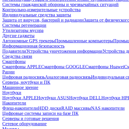
Системы гражданской обороны и чрезвычайных ситуаций
Контрольно-измерительные устройства
Индивидуальные средства защиты
Защита от вирусов, бактерий и радиации
Защита от физическог
Системы регенерации
Утилизаторы мусора
Другие гаджеты
Автономные GPS трекеры
Промышленные компьютеры
Промыш
Информационная безопасность
Подавители
Устройства уничтожения информации
Устройства 
Средства связи
Смартфоны
Смартфоны APPLE
Смартфоны GOOGLE
Смартфоны Huawei
См
Рации
Цифровая радиосвязь
Аналоговая радиосвязь
Индивидуальная св
Сервера, ноутбуки и ПК
Машинное зрение
Ноутбуки
Ноутбуки APPLE
Ноутбуки ASUS
Ноутбуки DELL
Ноутбуки HP
Накопители
Флеш-накопители
HDD диски
RAID массивы
NAS накопители
Цифровые системы записи на базе ПК
Серверы и готовые решения
Сетевое оборудование
Модемы