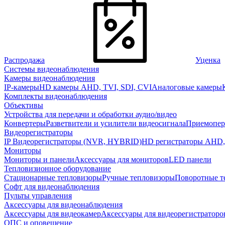
Распродажа
Уценка
Системы видеонаблюдения
Камеры видеонаблюдения
IP-камеры
HD камеры AHD, TVI, SDI, CVI
Аналоговые камеры
Комплекты видеонаблюдения
Объективы
Устройства для передачи и обработки аудио/видео
Конвертеры
Разветвители и усилители видеосигнала
Приемопер
Видеорегистраторы
IP Видеорегистраторы (NVR, HYBRID)
HD регистраторы AHD,
Мониторы
Мониторы и панели
Аксессуары для мониторов
LED панели
Тепловизионное оборудование
Стационарные тепловизоры
Ручные тепловизоры
Поворотные т
Софт для видеонаблюдения
Пульты управления
Аксессуары для видеонаблюдения
Аксессуары для видеокамер
Аксессуары для видеорегистраторо
ОПС и оповещение