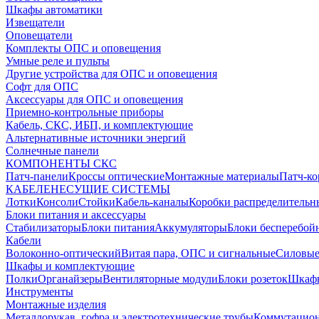
Шкафы автоматики
Извещатели
Оповещатели
Комплекты ОПС и оповещения
Умные реле и пульты
Другие устройства для ОПС и оповещения
Софт для ОПС
Аксессуары для ОПС и оповещения
Приемно-контрольные приборы
Кабель, СКС, ИБП, и комплектующие
Альтернативные источники энергий
Солнечные панели
КОМПОНЕНТЫ СКС
Патч-панели
Кроссы оптические
Монтажные материалы
Патч-к
КАБЕЛЕНЕСУЩИЕ СИСТЕМЫ
Лотки
Консоли
Стойки
Кабель-каналы
Коробки распределительн
Блоки питания и аксессуары
Стабилизаторы
Блоки питания
Аккумуляторы
Блоки бесперебой
Кабели
Волоконно-оптический
Витая пара, ОПС и сигнальные
Силовые
Шкафы и комплектующие
Полки
Органайзеры
Вентиляторные модули
Блоки розеток
Шкаф
Инструменты
Монтажные изделия
Металлорукав, гофра и электротехнические трубы
Коммутацион