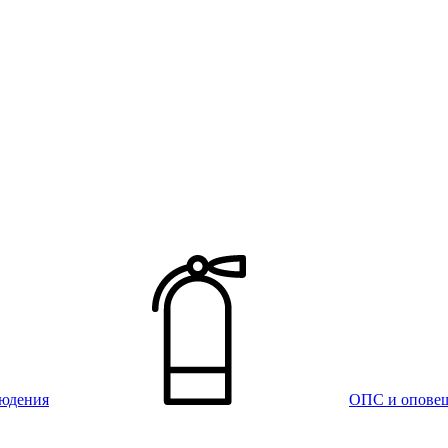
юдения
ОПС и опове