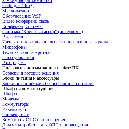
Замки
Доводчики
Кнопки
Софт для СКУД
Мультимедиа
Оборудование VoIP
Видео-конференц-связь
Конференц-системы
Системы "Клиент - кассир" (интеркомы)
Видеостены
Интерактивные доски , вывески и сенсорные экраны
Микрофоны
Техника малогабаритная
Снегоуборщики
Распродажа
Цифровые системы записи на базе ПК
Серверы и готовые решения
Блоки питания и аксессуары
Блоки питания
Блоки бесперебойного питания
Шкафы и комплектующие
Шкафы
Модемы
Коммутаторы
Извещатели
Оповещатели
Комплекты ОПС и оповещения
Другие устройства для ОПС и оповещения