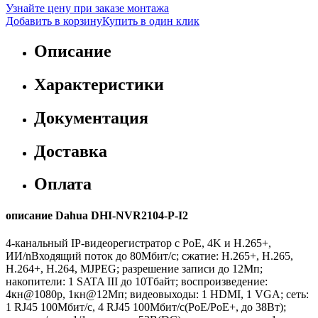
Узнайте цену при заказе монтажа
Добавить в корзину
Купить в один клик
Описание
Характеристики
Документация
Доставка
Оплата
описание Dahua DHI-NVR2104-P-I2
4-канальный IP-видеорегистратор с PoE, 4K и H.265+,
ИИ/nВходящий поток до 80Мбит/с; сжатие: H.265+, H.265,
H.264+, H.264, MJPEG; разрешение записи до 12Мп;
накопители: 1 SATA III до 10Тбайт; воспроизведение:
4кн@1080p, 1кн@12Мп; видеовыходы: 1 HDMI, 1 VGA; cеть:
1 RJ45 100Мбит/с, 4 RJ45 100Мбит/с(PoE/PoE+, до 38Вт);