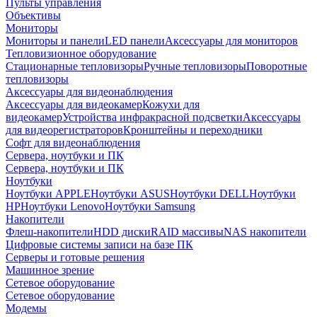
Пульты управления
Объективы
Мониторы
Мониторы и панели
LED панели
Аксессуары для мониторов
Тепловизионное оборудование
Стационарные тепловизоры
Ручные тепловизоры
Поворотные
тепловизоры
Аксессуары для видеонаблюдения
Аксессуары для видеокамер
Кожухи для
видеокамер
Устройства инфракрасной подсветки
Аксессуары
для видеорегистраторов
Кронштейны и переходники
Софт для видеонаблюдения
Сервера, ноутбуки и ПК
Сервера, ноутбуки и ПК
Ноутбуки
Ноутбуки APPLE
Ноутбуки ASUS
Ноутбуки DELL
Ноутбуки
HP
Ноутбуки Lenovo
Ноутбуки Samsung
Накопители
Флеш-накопители
HDD диски
RAID массивы
NAS накопители
Цифровые системы записи на базе ПК
Серверы и готовые решения
Машинное зрение
Сетевое оборудование
Сетевое оборудование
Модемы