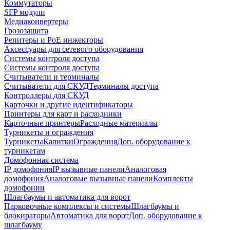
Коммутаторы
SFP модули
Медиаконвертеры
Грозозащита
Репитеры и PoE инжекторы
Аксессуары для сетевого оборудования
Системы контроля доступа
Системы контроля доступа
Считыватели и терминалы
Считыватели для СКУД
Терминалы доступа
Контроллеры для СКУД
Карточки и другие идентификаторы
Принтеры для карт и расходники
Карточные принтеры
Расходные материалы
Турникеты и ограждения
Турникеты
Калитки
Ограждения
Доп. оборудование к
турникетам
Домофонная система
IP домофония
IP вызывные панели
Аналоговая
домофония
Аналоговые вызывные панели
Комплекты
домофонии
Шлагбаумы и автоматика для ворот
Парковочные комплексы и системы
Шлагбаумы и
блокираторы
Автоматика для ворот
Доп. оборудование к
шлагбауму