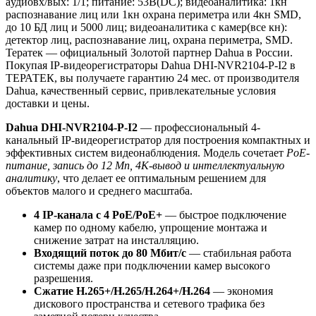
aудиовх/вых: 1/1; питание: 53В(DC); видеоаналитика: 1кн
распознавание лиц или 1кн охрана периметра или 4кн SMD,
до 10 БД лиц и 5000 лиц; видеоаналитика с камер(все кн):
детектор лиц, распознавание лиц, охрана периметра, SMD.
Тератек — официальный Золотой партнер Dahua в России.
Покупая IP-видеорегистраторы Dahua DHI-NVR2104-P-I2 в
ТЕРАТЕК, вы получаете гарантию 24 мес. от производителя
Dahua, качественный сервис, привлекательные условия
доставки и цены.
Dahua DHI-NVR2104-P-I2
— профессиональный 4-
канальный IP-видеорегистратор для построения компактных и
эффективных систем видеонаблюдения. Модель сочетает
PoE-
питание, запись до 12 Мп, 4K-вывод и интеллектуальную
аналитику
, что делает ее оптимальным решением для
объектов малого и среднего масштаба.
4 IP-канала с 4 PoE/PoE+
— быстрое подключение
камер по одному кабелю, упрощение монтажа и
снижение затрат на инсталляцию.
Входящий поток до 80 Мбит/с
— стабильная работа
системы даже при подключении камер высокого
разрешения.
Сжатие H.265+/H.265/H.264+/H.264
— экономия
дискового пространства и сетевого трафика без