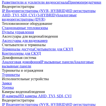
Разветвители и усилители видеосигнала
Приемопередатчики
Видеорегистраторы
IP Видеорегистраторы (NVR, HYBRID)
HD регистраторы
AHD, TVI, SDI, CVI (3-HYBRID)
Аналоговые
видеорегистраторы (DVR)
Тепловизионное оборудование
Стационарные тепловизоры
Пульты управления
Аксессуары для видеонаблюдения
Аксессуары для видеокамер
Считыватели и терминалы
Терминалы доступа
Считыватели для СКУД
Контроллеры для СКУД
Домофонная система
Аналоговая домофония
IP вызывные панели
Аналоговые
вызывные панели
Турникеты и ограждения
Турникеты
Исполнительные устройства
Замки
Уценка
Камеры видеонаблюдения
IP-камеры
HD камеры AHD, TVI, SDI, CVI
Видеорегистраторы
IP Видеорегистраторы (NVR, HYBRID)
HD регистраторы