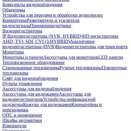
Комплекты видеонаблюдения
Объективы
Устройства для передачи и обработки аудио/видео
Конвертеры
Разветвители и усилители
видеосигнала
Приемопередатчики
Видеорегистраторы
IP Видеорегистраторы (NVR, HYBRID)
HD регистраторы
AHD, TVI, SDI, CVI (3-HYBRID)
Аналоговые
видеорегистраторы (DVR)
Видеорегистраторы для транспорта
Мониторы
Мониторы и панели
Аксессуары для мониторов
LED панели
Тепловизионное оборудование
Стационарные тепловизоры
Ручные тепловизоры
Поворотные
тепловизоры
Софт для видеонаблюдения
Пульты управления
Аксессуары для видеонаблюдения
Аксессуары для видеокамер
Аксессуары для
видеорегистраторов
Устройства инфракрасной
подсветки
Кожухи для видеокамер
Кронштейны и
переходники
ОПС и оповещение
Шкафы автоматики
Извещатели
Оповещатели