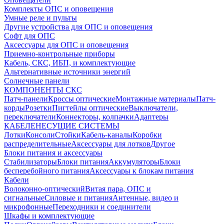
Комплекты ОПС и оповещения
Умные реле и пульты
Другие устройства для ОПС и оповещения
Софт для ОПС
Аксессуары для ОПС и оповещения
Приемно-контрольные приборы
Кабель, СКС, ИБП, и комплектующие
Альтернативные источники энергий
Солнечные панели
КОМПОНЕНТЫ СКС
Патч-панели
Кроссы оптические
Монтажные материалы
Патч-
корды
Розетки
Пигтейлы оптические
Выключатели,
переключатели
Коннекторы, колпачки
Адаптеры
КАБЕЛЕНЕСУЩИЕ СИСТЕМЫ
Лотки
Консоли
Стойки
Кабель-каналы
Коробки
распределительные
Аксессуары для лотков
Другое
Блоки питания и аксессуары
Стабилизаторы
Блоки питания
Аккумуляторы
Блоки
бесперебойного питания
Аксессуары к блокам питания
Кабели
Волоконно-оптический
Витая пара, ОПС и
сигнальные
Силовые и питания
Антенные, видео и
микрофонные
Переходники и соединители
Шкафы и комплектующие