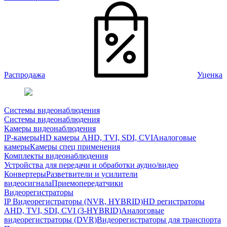
Распродажа
Уценка
Системы видеонаблюдения
Системы видеонаблюдения
Камеры видеонаблюдения
IP-камеры
HD камеры AHD, TVI, SDI, CVI
Аналоговые
камеры
Камеры спец применения
Комплекты видеонаблюдения
Устройства для передачи и обработки аудио/видео
Конвертеры
Разветвители и усилители
видеосигнала
Приемопередатчики
Видеорегистраторы
IP Видеорегистраторы (NVR, HYBRID)
HD регистраторы
AHD, TVI, SDI, CVI (3-HYBRID)
Аналоговые
видеорегистраторы (DVR)
Видеорегистраторы для транспорта