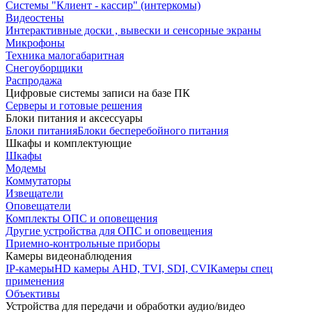
Системы "Клиент - кассир" (интеркомы)
Видеостены
Интерактивные доски , вывески и сенсорные экраны
Микрофоны
Техника малогабаритная
Снегоуборщики
Распродажа
Цифровые системы записи на базе ПК
Серверы и готовые решения
Блоки питания и аксессуары
Блоки питания
Блоки бесперебойного питания
Шкафы и комплектующие
Шкафы
Модемы
Коммутаторы
Извещатели
Оповещатели
Комплекты ОПС и оповещения
Другие устройства для ОПС и оповещения
Приемно-контрольные приборы
Камеры видеонаблюдения
IP-камеры
HD камеры AHD, TVI, SDI, CVI
Камеры спец
применения
Объективы
Устройства для передачи и обработки аудио/видео