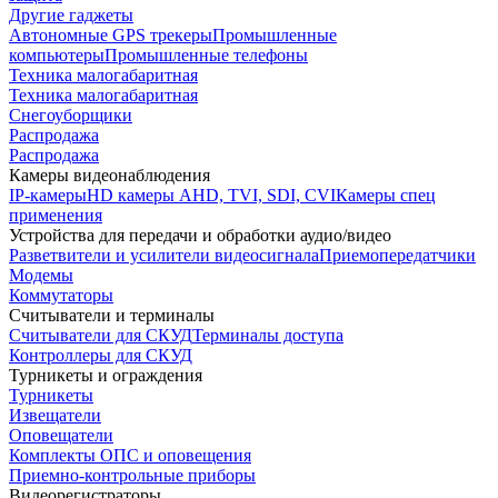
Другие гаджеты
Автономные GPS трекеры
Промышленные
компьютеры
Промышленные телефоны
Техника малогабаритная
Техника малогабаритная
Снегоуборщики
Распродажа
Распродажа
Камеры видеонаблюдения
IP-камеры
HD камеры AHD, TVI, SDI, CVI
Камеры спец
применения
Устройства для передачи и обработки аудио/видео
Разветвители и усилители видеосигнала
Приемопередатчики
Модемы
Коммутаторы
Считыватели и терминалы
Считыватели для СКУД
Терминалы доступа
Контроллеры для СКУД
Турникеты и ограждения
Турникеты
Извещатели
Оповещатели
Комплекты ОПС и оповещения
Приемно-контрольные приборы
Видеорегистраторы