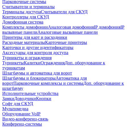
Парковочные системы
Считыватели и терминалы
Терминалы доступа
Считыватели для СКУД
Контроллеры для СКУД
Домофонная система
Комплекты домофонии
Аналоговая домофония
IP домофония
IP
вызывные панели
Аналоговые вызывные панели
Принтеры для карт и расходники
Расходные материалы
Карточные принтеры
Карточки и другие идентификаторы
Аксессуары для контроля доступа
Турникеты и ограждения
Турникеты
Калитки
Ограждения
Доп. оборудование к
турникетам
Шлагбаумы и автоматика для ворот
Шлагбаумы и блокираторы
Автоматика для
ворот
Парковочные комплексы и системы
Доп. оборудование к
шлагбауму
Исполнительные устройства
Замки
Доводчики
Кнопки
Софт для СКУД
Мультимедиа
Оборудование VoIP
Видео-конференц-связь
Конференц-системы