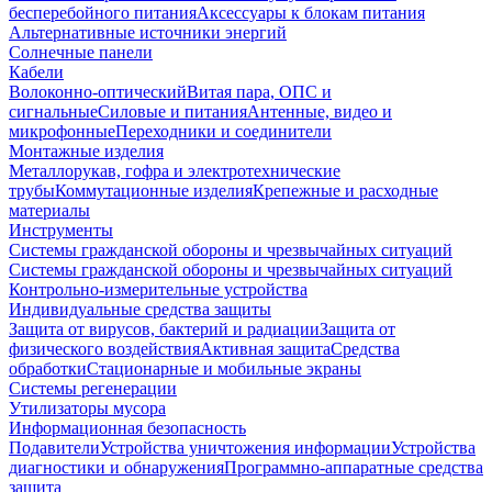
бесперебойного питания
Аксессуары к блокам питания
Альтернативные источники энергий
Солнечные панели
Кабели
Волоконно-оптический
Витая пара, ОПС и
сигнальные
Силовые и питания
Антенные, видео и
микрофонные
Переходники и соединители
Монтажные изделия
Металлорукав, гофра и электротехнические
трубы
Коммутационные изделия
Крепежные и расходные
материалы
Инструменты
Системы гражданской обороны и чрезвычайных ситуаций
Системы гражданской обороны и чрезвычайных ситуаций
Контрольно-измерительные устройства
Индивидуальные средства защиты
Защита от вирусов, бактерий и радиации
Защита от
физического воздействия
Активная защита
Средства
обработки
Стационарные и мобильные экраны
Системы регенерации
Утилизаторы мусора
Информационная безопасность
Подавители
Устройства уничтожения информации
Устройства
диагностики и обнаружения
Программно-аппаратные средства
защита