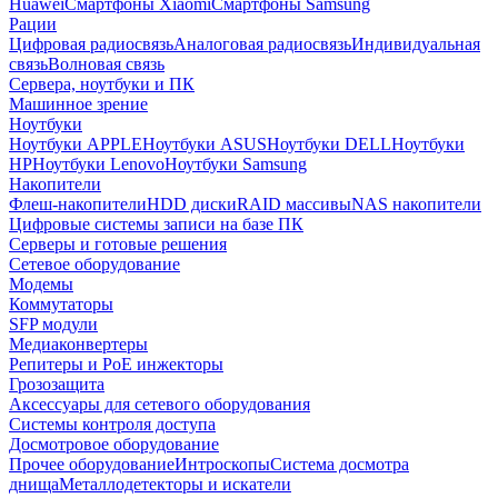
Huawei
Смартфоны Xiaomi
Смартфоны Samsung
Рации
Цифровая радиосвязь
Аналоговая радиосвязь
Индивидуальная
связь
Волновая связь
Сервера, ноутбуки и ПК
Машинное зрение
Ноутбуки
Ноутбуки APPLE
Ноутбуки ASUS
Ноутбуки DELL
Ноутбуки
HP
Ноутбуки Lenovo
Ноутбуки Samsung
Накопители
Флеш-накопители
HDD диски
RAID массивы
NAS накопители
Цифровые системы записи на базе ПК
Серверы и готовые решения
Сетевое оборудование
Модемы
Коммутаторы
SFP модули
Медиаконвертеры
Репитеры и PoE инжекторы
Грозозащита
Аксессуары для сетевого оборудования
Системы контроля доступа
Досмотровое оборудование
Прочее оборудование
Интроскопы
Система досмотра
днища
Металлодетекторы и искатели