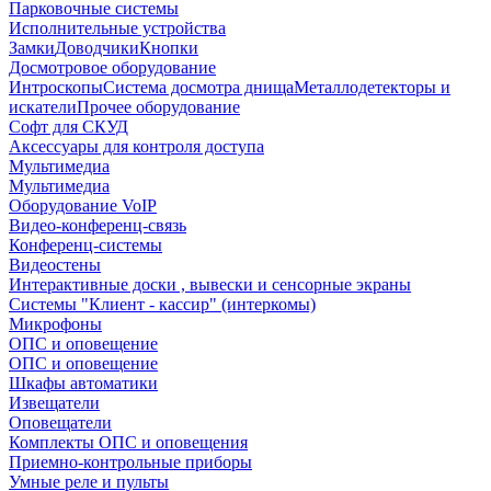
Парковочные системы
Исполнительные устройства
Замки
Доводчики
Кнопки
Досмотровое оборудование
Интроскопы
Система досмотра днища
Металлодетекторы и
искатели
Прочее оборудование
Софт для СКУД
Аксессуары для контроля доступа
Мультимедиа
Мультимедиа
Оборудование VoIP
Видео-конференц-связь
Конференц-системы
Видеостены
Интерактивные доски , вывески и сенсорные экраны
Системы "Клиент - кассир" (интеркомы)
Микрофоны
ОПС и оповещение
ОПС и оповещение
Шкафы автоматики
Извещатели
Оповещатели
Комплекты ОПС и оповещения
Приемно-контрольные приборы
Умные реле и пульты