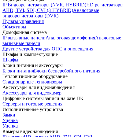
IP Видеорегистраторы (NVR, HYBRID)
HD регистраторы
AHD, TVI, SDI, CVI (3-HYBRID)
Аналоговые
видеорегистраторы (DVR)
Пульты управления
Объективы
Домофонная система
IP вызывные панели
Аналоговая домофония
Аналоговые
вызывные панели
Другие устройства для ОПС и оповещения
Шкафы и комплектующие
Шкафы
Блоки питания и аксессуары
Блоки питания
Блоки бесперебойного питания
Тепловизионное оборудование
Стационарные тепловизоры
Аксессуары для видеонаблюдения
Аксессуары для видеокамер
Цифровые системы записи на базе ПК
Серверы и готовые решения
Исполнительные устройства
Замки
Уценка
Уценка
Камеры видеонаблюдения
IP-камеры
HD камеры AHD, TVI, SDI, CVI