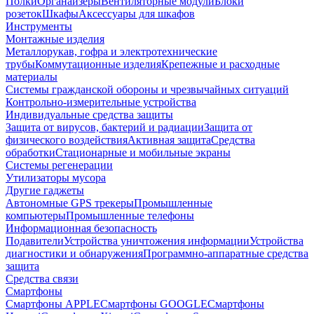
Полки
Органайзеры
Вентиляторные модули
Блоки
розеток
Шкафы
Аксессуары для шкафов
Инструменты
Монтажные изделия
Металлорукав, гофра и электротехнические
трубы
Коммутационные изделия
Крепежные и расходные
материалы
Системы гражданской обороны и чрезвычайных ситуаций
Контрольно-измерительные устройства
Индивидуальные средства защиты
Защита от вирусов, бактерий и радиации
Защита от
физического воздействия
Активная защита
Средства
обработки
Стационарные и мобильные экраны
Системы регенерации
Утилизаторы мусора
Другие гаджеты
Автономные GPS трекеры
Промышленные
компьютеры
Промышленные телефоны
Информационная безопасность
Подавители
Устройства уничтожения информации
Устройства
диагностики и обнаружения
Программно-аппаратные средства
защита
Средства связи
Смартфоны
Смартфоны APPLE
Смартфоны GOOGLE
Смартфоны