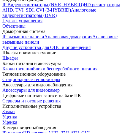
IP Видеорегистраторы (NVR, HYBRID)
HD регистраторы
AHD, TVI, SDI, CVI (3-HYBRID)
Аналоговые
видеорегистраторы (DVR)
Пульты управления
Объективы
Домофонная система
IP вызывные панели
Аналоговая домофония
Аналоговые
вызывные панели
Другие устройства для ОПС и оповещения
Шкафы и комплектующие
Шкафы
Блоки питания и аксессуары
Блоки питания
Блоки бесперебойного питания
Тепловизионное оборудование
Стационарные тепловизоры
Аксессуары для видеонаблюдения
Аксессуары для видеокамер
Цифровые системы записи на базе ПК
Серверы и готовые решения
Исполнительные устройства
Замки
Уценка
Уценка
Камеры видеонаблюдения
IP-камеры
HD камеры AHD, TVI, SDI, CVI