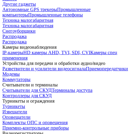
Другие гаджеты
Автономные GPS трекеры
Промышленные
компьютеры
Промышленные телефоны
Техника малогабаритная
Техника малогабаритная
Снегоуборщики
Распродажа
Распродажа
Камеры видеонаблюдения
IP-камеры
HD камеры AHD, TVI, SDI, CVI
Камеры спец
применения
Устройства для передачи и обработки аудио/видео
Разветвители и усилители видеосигнала
Приемопередатчики
Модемы
Коммутаторы
Считыватели и терминалы
Считыватели для СКУД
Терминалы доступа
Контроллеры для СКУД
Турникеты и ограждения
Турникеты
Извещатели
Оповещатели
Комплекты ОПС и оповещения
Приемно-контрольные приборы
Видеорегистраторы