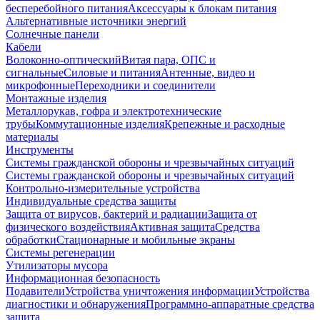
бесперебойного питания
Аксессуары к блокам питания
Альтернативные источники энергий
Солнечные панели
Кабели
Волоконно-оптический
Витая пара, ОПС и
сигнальные
Силовые и питания
Антенные, видео и
микрофонные
Переходники и соединители
Монтажные изделия
Металлорукав, гофра и электротехнические
трубы
Коммутационные изделия
Крепежные и расходные
материалы
Инструменты
Системы гражданской обороны и чрезвычайных ситуаций
Системы гражданской обороны и чрезвычайных ситуаций
Контрольно-измерительные устройства
Индивидуальные средства защиты
Защита от вирусов, бактерий и радиации
Защита от
физического воздействия
Активная защита
Средства
обработки
Стационарные и мобильные экраны
Системы регенерации
Утилизаторы мусора
Информационная безопасность
Подавители
Устройства уничтожения информации
Устройства
диагностики и обнаружения
Программно-аппаратные средства
защита