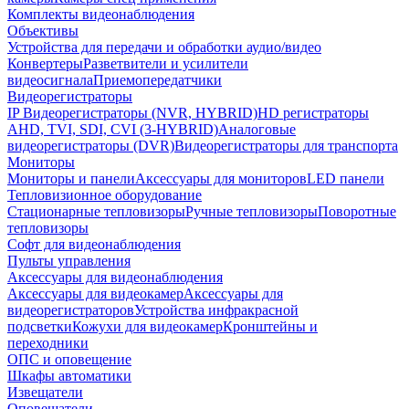
Комплекты видеонаблюдения
Объективы
Устройства для передачи и обработки аудио/видео
Конвертеры
Разветвители и усилители
видеосигнала
Приемопередатчики
Видеорегистраторы
IP Видеорегистраторы (NVR, HYBRID)
HD регистраторы
AHD, TVI, SDI, CVI (3-HYBRID)
Аналоговые
видеорегистраторы (DVR)
Видеорегистраторы для транспорта
Мониторы
Мониторы и панели
Аксессуары для мониторов
LED панели
Тепловизионное оборудование
Стационарные тепловизоры
Ручные тепловизоры
Поворотные
тепловизоры
Софт для видеонаблюдения
Пульты управления
Аксессуары для видеонаблюдения
Аксессуары для видеокамер
Аксессуары для
видеорегистраторов
Устройства инфракрасной
подсветки
Кожухи для видеокамер
Кронштейны и
переходники
ОПС и оповещение
Шкафы автоматики
Извещатели
Оповещатели