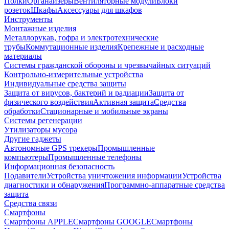
Полки
Органайзеры
Вентиляторные модули
Блоки
розеток
Шкафы
Аксессуары для шкафов
Инструменты
Монтажные изделия
Металлорукав, гофра и электротехнические
трубы
Коммутационные изделия
Крепежные и расходные
материалы
Системы гражданской обороны и чрезвычайных ситуаций
Контрольно-измерительные устройства
Индивидуальные средства защиты
Защита от вирусов, бактерий и радиации
Защита от
физического воздействия
Активная защита
Средства
обработки
Стационарные и мобильные экраны
Системы регенерации
Утилизаторы мусора
Другие гаджеты
Автономные GPS трекеры
Промышленные
компьютеры
Промышленные телефоны
Информационная безопасность
Подавители
Устройства уничтожения информации
Устройства
диагностики и обнаружения
Программно-аппаратные средства
защита
Средства связи
Смартфоны
Смартфоны APPLE
Смартфоны GOOGLE
Смартфоны