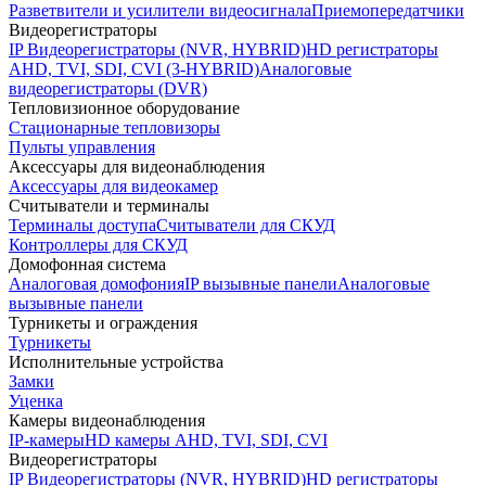
Разветвители и усилители видеосигнала
Приемопередатчики
Видеорегистраторы
IP Видеорегистраторы (NVR, HYBRID)
HD регистраторы
AHD, TVI, SDI, CVI (3-HYBRID)
Аналоговые
видеорегистраторы (DVR)
Тепловизионное оборудование
Стационарные тепловизоры
Пульты управления
Аксессуары для видеонаблюдения
Аксессуары для видеокамер
Считыватели и терминалы
Терминалы доступа
Считыватели для СКУД
Контроллеры для СКУД
Домофонная система
Аналоговая домофония
IP вызывные панели
Аналоговые
вызывные панели
Турникеты и ограждения
Турникеты
Исполнительные устройства
Замки
Уценка
Камеры видеонаблюдения
IP-камеры
HD камеры AHD, TVI, SDI, CVI
Видеорегистраторы
IP Видеорегистраторы (NVR, HYBRID)
HD регистраторы