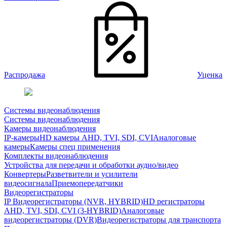
Распродажа
Уценка
Системы видеонаблюдения
Системы видеонаблюдения
Камеры видеонаблюдения
IP-камеры
HD камеры AHD, TVI, SDI, CVI
Аналоговые
камеры
Камеры спец применения
Комплекты видеонаблюдения
Устройства для передачи и обработки аудио/видео
Конвертеры
Разветвители и усилители
видеосигнала
Приемопередатчики
Видеорегистраторы
IP Видеорегистраторы (NVR, HYBRID)
HD регистраторы
AHD, TVI, SDI, CVI (3-HYBRID)
Аналоговые
видеорегистраторы (DVR)
Видеорегистраторы для транспорта