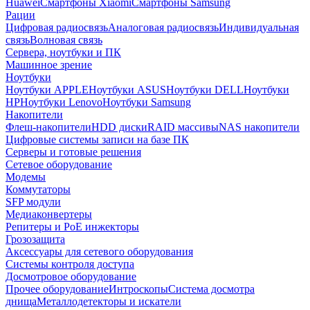
Huawei
Смартфоны Xiaomi
Смартфоны Samsung
Рации
Цифровая радиосвязь
Аналоговая радиосвязь
Индивидуальная
связь
Волновая связь
Сервера, ноутбуки и ПК
Машинное зрение
Ноутбуки
Ноутбуки APPLE
Ноутбуки ASUS
Ноутбуки DELL
Ноутбуки
HP
Ноутбуки Lenovo
Ноутбуки Samsung
Накопители
Флеш-накопители
HDD диски
RAID массивы
NAS накопители
Цифровые системы записи на базе ПК
Серверы и готовые решения
Сетевое оборудование
Модемы
Коммутаторы
SFP модули
Медиаконвертеры
Репитеры и PoE инжекторы
Грозозащита
Аксессуары для сетевого оборудования
Системы контроля доступа
Досмотровое оборудование
Прочее оборудование
Интроскопы
Система досмотра
днища
Металлодетекторы и искатели