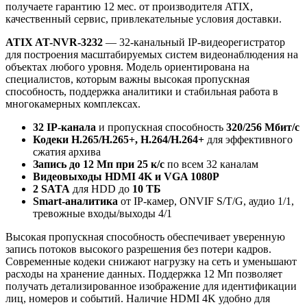
получаете гарантию 12 мес. от производителя ATIX,
качественный сервис, привлекательные условия доставки.
ATIX AT-NVR-3232
— 32-канальный IP-видеорегистратор
для построения масштабируемых систем видеонаблюдения на
объектах любого уровня. Модель ориентирована на
специалистов, которым важны высокая пропускная
способность, поддержка аналитики и стабильная работа в
многокамерных комплексах.
32 IP-канала
и пропускная способность
320/256 Мбит/с
Кодеки H.265/H.265+, H.264/H.264+
для эффективного
сжатия архива
Запись до 12 Мп при 25 к/с
по всем 32 каналам
Видеовыходы HDMI 4K и VGA 1080P
2 SATA
для HDD до
10 ТБ
Smart-аналитика
от IP-камер, ONVIF S/T/G, аудио 1/1,
тревожные входы/выходы 4/1
Высокая пропускная способность обеспечивает уверенную
запись потоков высокого разрешения без потери кадров.
Современные кодеки снижают нагрузку на сеть и уменьшают
расходы на хранение данных. Поддержка 12 Мп позволяет
получать детализированное изображение для идентификации
лиц, номеров и событий. Наличие HDMI 4K удобно для