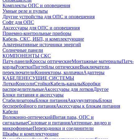
Комплекты ОПС и оповещения
Умные реле и пульты
Другие устройства для ОПС и оповещения
Софт для ОПС
Аксессуары для ОПС и оповещения
Приемно-контрольные приборы
Кабель, СКС, ИБП, и комплектующие
Альтернативные источники энергий
Солнечные панели
КОМПОНЕНТЫ СКС
Патч-панели
Кроссы оптические
Монтажные материалы
Патч-
корды
Розетки
Пигтейлы оптические
Выключатели,
переключатели
Коннекторы, колпачки
Адаптеры
КАБЕЛЕНЕСУЩИЕ СИСТЕМЫ
Лотки
Консоли
Стойки
Кабель-каналы
Коробки
распределительные
Аксессуары для лотков
Другое
Блоки питания и аксессуары
Стабилизаторы
Блоки питания
Аккумуляторы
Блоки
бесперебойного питания
Аксессуары к блокам питания
Кабели
Волоконно-оптический
Витая пара, ОПС и
сигнальные
Силовые и питания
Антенные, видео и
микрофонные
Переходники и соединители
Шкафы и комплектующие