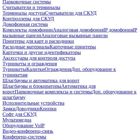
Парковочные системы
Считыватели и терминалы
Терминалы доступа
Считыватели для СКУД
Контроллеры для СКУД
Домофонная система
Комплекты домофонии
Аналоговая домофония
IP домофония
IP
вызывные панели
Аналоговые вызывные панели
Принтеры для карт и расходники
Расходные материалы
Карточные принтеры
Карточки и другие идентификаторы
Аксессуары для контроля доступа
Турникеты и ограждения
Турникеты
Калитки
Ограждения
Доп. оборудование к
турникетам
Шлагбаумы и автоматика для ворот
Шлагбаумы и блокираторы
Автоматика для
ворот
Парковочные комплексы и системы
Доп. оборудование к
шлагбауму
Исполнительные устройства
Замки
Доводчики
Кнопки
Софт для СКУД
Мультимедиа
Оборудование VoIP
Видео-конференц-связь
Конференц-системы