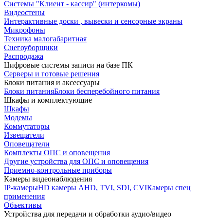
Системы "Клиент - кассир" (интеркомы)
Видеостены
Интерактивные доски , вывески и сенсорные экраны
Микрофоны
Техника малогабаритная
Снегоуборщики
Распродажа
Цифровые системы записи на базе ПК
Серверы и готовые решения
Блоки питания и аксессуары
Блоки питания
Блоки бесперебойного питания
Шкафы и комплектующие
Шкафы
Модемы
Коммутаторы
Извещатели
Оповещатели
Комплекты ОПС и оповещения
Другие устройства для ОПС и оповещения
Приемно-контрольные приборы
Камеры видеонаблюдения
IP-камеры
HD камеры AHD, TVI, SDI, CVI
Камеры спец
применения
Объективы
Устройства для передачи и обработки аудио/видео