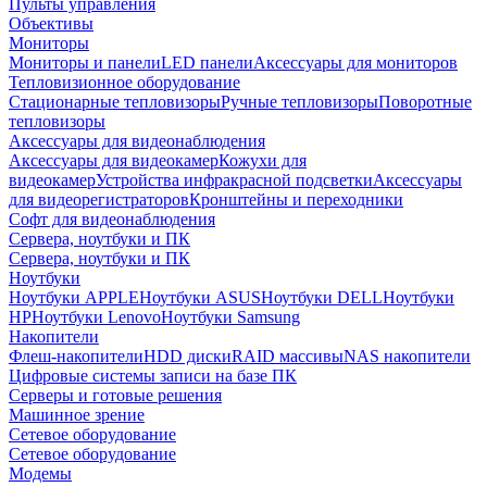
Пульты управления
Объективы
Мониторы
Мониторы и панели
LED панели
Аксессуары для мониторов
Тепловизионное оборудование
Стационарные тепловизоры
Ручные тепловизоры
Поворотные
тепловизоры
Аксессуары для видеонаблюдения
Аксессуары для видеокамер
Кожухи для
видеокамер
Устройства инфракрасной подсветки
Аксессуары
для видеорегистраторов
Кронштейны и переходники
Софт для видеонаблюдения
Сервера, ноутбуки и ПК
Сервера, ноутбуки и ПК
Ноутбуки
Ноутбуки APPLE
Ноутбуки ASUS
Ноутбуки DELL
Ноутбуки
HP
Ноутбуки Lenovo
Ноутбуки Samsung
Накопители
Флеш-накопители
HDD диски
RAID массивы
NAS накопители
Цифровые системы записи на базе ПК
Серверы и готовые решения
Машинное зрение
Сетевое оборудование
Сетевое оборудование
Модемы