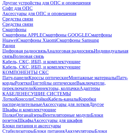
Другие устройства для ОПС и оповещения
Софт для ОПС
Аксессуары для ОПС и оповещения
Средства связи
Средства связи
Смартфоны
Смартфоны APPLE
Смартфоны GOOGLE
Смартфоны
Huawei
Смартфоны Xiaomi
Смартфоны Samsung
Рации
Цифровая радиосвязь
Аналоговая радиосвязь
Индивидуальная
связь
Волновая связь
Кабель, СКС, ИБП, и комплектующие
Кабель, СКС, ИБП, и комплектующие
КОМПОНЕНТЫ СКС
Патч-панели
Кроссы оптические
Монтажные материалы
Патч-
корды
Розетки
Пигтейлы оптические
Выключатели,
переключатели
Коннекторы, колпачки
Адаптеры
КАБЕЛЕНЕСУЩИЕ СИСТЕМЫ
Лотки
Консоли
Стойки
Кабель-каналы
Коробки
распределительные
Аксессуары для лотков
Другое
Шкафы и комплектующие
Полки
Органайзеры
Вентиляторные модули
Блоки
розеток
Шкафы
Аксессуары для шкафов
Блоки питания и аксессуары
Стабилизаторы
Блоки питания
Аккумуляторы
Блоки