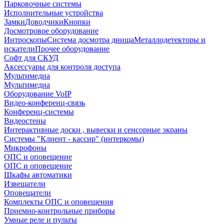
Парковочные системы
Исполнительные устройства
Замки
Доводчики
Кнопки
Досмотровое оборудование
Интроскопы
Система досмотра днища
Металлодетекторы и
искатели
Прочее оборудование
Софт для СКУД
Аксессуары для контроля доступа
Мультимедиа
Мультимедиа
Оборудование VoIP
Видео-конференц-связь
Конференц-системы
Видеостены
Интерактивные доски , вывески и сенсорные экраны
Системы "Клиент - кассир" (интеркомы)
Микрофоны
ОПС и оповещение
ОПС и оповещение
Шкафы автоматики
Извещатели
Оповещатели
Комплекты ОПС и оповещения
Приемно-контрольные приборы
Умные реле и пульты