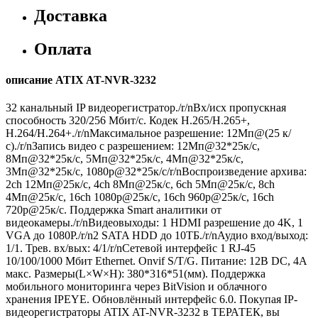
Доставка
Оплата
описание ATIX AT-NVR-3232
32 канальный IP видеорегистратор./r/nВх/исх пропускная
способность 320/256 Мбит/с. Кодек H.265/H.265+,
H.264/H.264+./r/nМаксимальное разрешение: 12Мп@(25 к/
с)./r/nЗапись видео с разрешением: 12Мп@32*25к/с,
8Мп@32*25к/с, 5Мп@32*25к/с, 4Мп@32*25к/с,
3Мп@32*25к/с, 1080p@32*25к/с/r/nВоспроизведение архива:
2ch 12Мп@25к/с, 4ch 8Мп@25к/с, 6ch 5Мп@25к/с, 8ch
4Мп@25к/с, 16ch 1080p@25к/с, 16ch 960p@25к/с, 16ch
720p@25к/с. Поддержка Smart аналитики от
видеокамеры./r/nВидеовыходы: 1 HDMI разрешение до 4K, 1
VGA до 1080Р./r/n2 SATA HDD до 10ТБ./r/nАудио вход/выход:
1/1. Трев. вх/вых: 4/1/r/nСетевой интерфейс 1 RJ-45
10/100/1000 Мбит Ethernet. Onvif S/T/G. Питание: 12В DC, 4А
макс. Размеры(L×W×H): 380*316*51(мм). Поддержка
мобильного мониторинга через BitVision и облачного
хранения IPEYE. Обновлённый интерфейс 6.0. Покупая IP-
видеорегистраторы ATIX AT-NVR-3232 в ТЕРАТЕК, вы