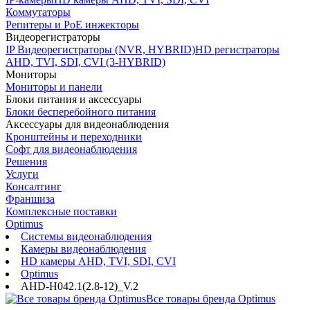
Коммутаторы
Репитеры и PoE инжекторы
Видеорегистраторы
IP Видеорегистраторы (NVR, HYBRID)
HD регистраторы
AHD, TVI, SDI, CVI (3-HYBRID)
Мониторы
Мониторы и панели
Блоки питания и аксессуары
Блоки бесперебойного питания
Аксессуары для видеонаблюдения
Кронштейны и переходники
Софт для видеонаблюдения
Решения
Услуги
Консалтинг
Франшиза
Комплексные поставки
Optimus
Системы видеонаблюдения
Камеры видеонаблюдения
HD камеры AHD, TVI, SDI, CVI
Optimus
AHD-H042.1(2.8-12)_V.2
Все товары бренда Optimus