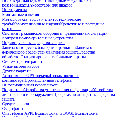
Полки
Органайзеры
Вентиляторные модули
Блоки
розеток
Шкафы
Аксессуары для шкафов
Инструменты
Монтажные изделия
Металлорукав, гофра и электротехнические
трубы
Коммутационные изделия
Крепежные и расходные
материалы
Системы гражданской обороны и чрезвычайных ситуаций
Контрольно-измерительные устройства
Индивидуальные средства защиты
Защита от вирусов, бактерий и радиации
Защита от
физического воздействия
Активная защита
Средства
обработки
Стационарные и мобильные экраны
Системы регенерации
Утилизаторы мусора
Другие гаджеты
Автономные GPS трекеры
Промышленные
компьютеры
Промышленные телефоны
Информационная безопасность
Подавители
Устройства уничтожения информации
Устройства
диагностики и обнаружения
Программно-аппаратные средства
защита
Средства связи
Смартфоны
Смартфоны APPLE
Смартфоны GOOGLE
Смартфоны