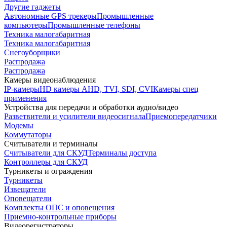
Другие гаджеты
Автономные GPS трекеры
Промышленные
компьютеры
Промышленные телефоны
Техника малогабаритная
Техника малогабаритная
Снегоуборщики
Распродажа
Распродажа
Камеры видеонаблюдения
IP-камеры
HD камеры AHD, TVI, SDI, CVI
Камеры спец
применения
Устройства для передачи и обработки аудио/видео
Разветвители и усилители видеосигнала
Приемопередатчики
Модемы
Коммутаторы
Считыватели и терминалы
Считыватели для СКУД
Терминалы доступа
Контроллеры для СКУД
Турникеты и ограждения
Турникеты
Извещатели
Оповещатели
Комплекты ОПС и оповещения
Приемно-контрольные приборы
Видеорегистраторы