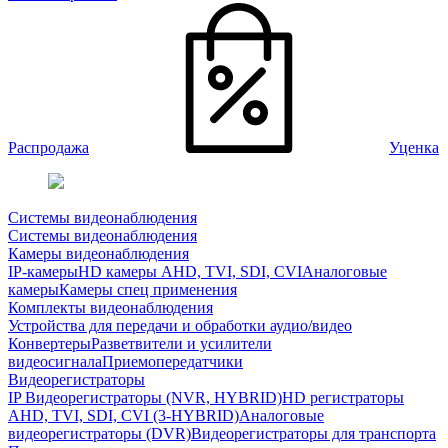
Распродажа
Уценка
Системы видеонаблюдения
Системы видеонаблюдения
Камеры видеонаблюдения
IP-камеры
HD камеры AHD, TVI, SDI, CVI
Аналоговые
камеры
Камеры спец применения
Комплекты видеонаблюдения
Устройства для передачи и обработки аудио/видео
Конвертеры
Разветвители и усилители
видеосигнала
Приемопередатчики
Видеорегистраторы
IP Видеорегистраторы (NVR, HYBRID)
HD регистраторы
AHD, TVI, SDI, CVI (3-HYBRID)
Аналоговые
видеорегистраторы (DVR)
Видеорегистраторы для транспорта