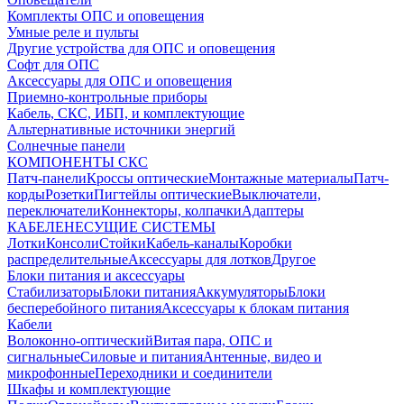
Комплекты ОПС и оповещения
Умные реле и пульты
Другие устройства для ОПС и оповещения
Софт для ОПС
Аксессуары для ОПС и оповещения
Приемно-контрольные приборы
Кабель, СКС, ИБП, и комплектующие
Альтернативные источники энергий
Солнечные панели
КОМПОНЕНТЫ СКС
Патч-панели
Кроссы оптические
Монтажные материалы
Патч-
корды
Розетки
Пигтейлы оптические
Выключатели,
переключатели
Коннекторы, колпачки
Адаптеры
КАБЕЛЕНЕСУЩИЕ СИСТЕМЫ
Лотки
Консоли
Стойки
Кабель-каналы
Коробки
распределительные
Аксессуары для лотков
Другое
Блоки питания и аксессуары
Стабилизаторы
Блоки питания
Аккумуляторы
Блоки
бесперебойного питания
Аксессуары к блокам питания
Кабели
Волоконно-оптический
Витая пара, ОПС и
сигнальные
Силовые и питания
Антенные, видео и
микрофонные
Переходники и соединители
Шкафы и комплектующие