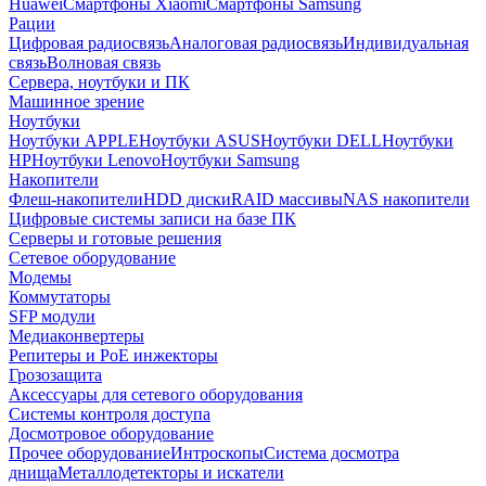
Huawei
Смартфоны Xiaomi
Смартфоны Samsung
Рации
Цифровая радиосвязь
Аналоговая радиосвязь
Индивидуальная
связь
Волновая связь
Сервера, ноутбуки и ПК
Машинное зрение
Ноутбуки
Ноутбуки APPLE
Ноутбуки ASUS
Ноутбуки DELL
Ноутбуки
HP
Ноутбуки Lenovo
Ноутбуки Samsung
Накопители
Флеш-накопители
HDD диски
RAID массивы
NAS накопители
Цифровые системы записи на базе ПК
Серверы и готовые решения
Сетевое оборудование
Модемы
Коммутаторы
SFP модули
Медиаконвертеры
Репитеры и PoE инжекторы
Грозозащита
Аксессуары для сетевого оборудования
Системы контроля доступа
Досмотровое оборудование
Прочее оборудование
Интроскопы
Система досмотра
днища
Металлодетекторы и искатели