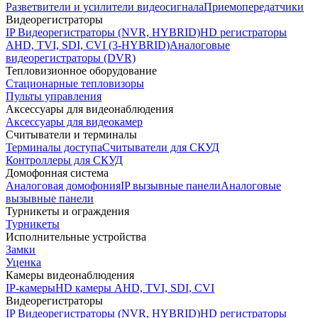
Разветвители и усилители видеосигнала
Приемопередатчики
Видеорегистраторы
IP Видеорегистраторы (NVR, HYBRID)
HD регистраторы
AHD, TVI, SDI, CVI (3-HYBRID)
Аналоговые
видеорегистраторы (DVR)
Тепловизионное оборудование
Стационарные тепловизоры
Пульты управления
Аксессуары для видеонаблюдения
Аксессуары для видеокамер
Считыватели и терминалы
Терминалы доступа
Считыватели для СКУД
Контроллеры для СКУД
Домофонная система
Аналоговая домофония
IP вызывные панели
Аналоговые
вызывные панели
Турникеты и ограждения
Турникеты
Исполнительные устройства
Замки
Уценка
Камеры видеонаблюдения
IP-камеры
HD камеры AHD, TVI, SDI, CVI
Видеорегистраторы
IP Видеорегистраторы (NVR, HYBRID)
HD регистраторы