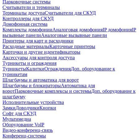
Парковочные системы
Считыватели и терминалы
Терминалы доступа
Считыватели для СКУД
Контроллеры для СКУД
Домофонная система
Комплекты домофонии
Аналоговая домофония
IP домофония
IP
вызывные панели
Аналоговые вызывные панели
Принтеры для карт и расходники
Расходные материалы
Карточные принтеры
Карточки и другие идентификаторы
Аксессуары для контроля доступа
Турникеты и ограждения
Турникеты
Калитки
Ограждения
Доп. оборудование к
турникетам
Шлагбаумы и автоматика для ворот
Шлагбаумы и блокираторы
Автоматика для
ворот
Парковочные комплексы и системы
Доп. оборудование к
шлагбауму
Исполнительные устройства
Замки
Доводчики
Кнопки
Софт для СКУД
Мультимедиа
Оборудование VoIP
Видео-конференц-связь
Конференц-системы