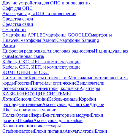
Другие устройства для ОПС и оповещения
Софт для ОПС
Аксессуары для ОПС и оповещения
Средства связи
Средства связи
Смартфоны
Смартфоны APPLE
Смартфоны GOOGLE
Смартфоны
Huawei
Смартфоны Xiaomi
Смартфоны Samsung
Рации
Цифровая радиосвязь
Аналоговая радиосвязь
Индивидуальная
связь
Волновая связь
Кабель, СКС, ИБП, и комплектующие
Кабель, СКС, ИБП, и комплектующие
КОМПОНЕНТЫ СКС
Патч-панели
Кроссы оптические
Монтажные материалы
Патч-
корды
Розетки
Пигтейлы оптические
Выключатели,
переключатели
Коннекторы, колпачки
Адаптеры
КАБЕЛЕНЕСУЩИЕ СИСТЕМЫ
Лотки
Консоли
Стойки
Кабель-каналы
Коробки
распределительные
Аксессуары для лотков
Другое
Шкафы и комплектующие
Полки
Органайзеры
Вентиляторные модули
Блоки
розеток
Шкафы
Аксессуары для шкафов
Блоки питания и аксессуары
Стабилизаторы
Блоки питания
Аккумуляторы
Блоки