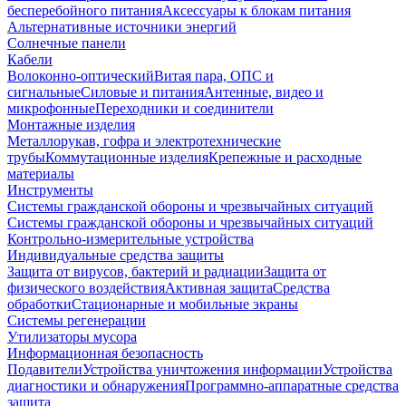
бесперебойного питания
Аксессуары к блокам питания
Альтернативные источники энергий
Солнечные панели
Кабели
Волоконно-оптический
Витая пара, ОПС и
сигнальные
Силовые и питания
Антенные, видео и
микрофонные
Переходники и соединители
Монтажные изделия
Металлорукав, гофра и электротехнические
трубы
Коммутационные изделия
Крепежные и расходные
материалы
Инструменты
Системы гражданской обороны и чрезвычайных ситуаций
Системы гражданской обороны и чрезвычайных ситуаций
Контрольно-измерительные устройства
Индивидуальные средства защиты
Защита от вирусов, бактерий и радиации
Защита от
физического воздействия
Активная защита
Средства
обработки
Стационарные и мобильные экраны
Системы регенерации
Утилизаторы мусора
Информационная безопасность
Подавители
Устройства уничтожения информации
Устройства
диагностики и обнаружения
Программно-аппаратные средства
защита