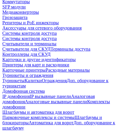
Коммутаторы
SFP модули
Медиаконвертеры
Грозозащита
Репитеры и PoE инжекторы
Аксессуары для сетевого оборудования
Системы контроля доступа
Системы контроля доступа
Считыватели и терминалы
Считыватели для СКУД
Терминалы доступа
Контроллеры для СКУД
Карточки и другие идентификаторы
Принтеры для карт и расходники
Карточные принтеры
Расходные материалы
Турникеты и ограждения
Турникеты
Калитки
Ограждения
Доп. оборудование к
турникетам
Домофонная система
IP домофония
IP вызывные панели
Аналоговая
домофония
Аналоговые вызывные панели
Комплекты
домофонии
Шлагбаумы и автоматика для ворот
Парковочные комплексы и системы
Шлагбаумы и
блокираторы
Автоматика для ворот
Доп. оборудование к
шлагбауму