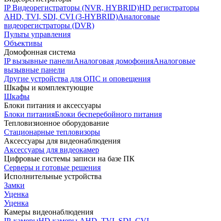
IP Видеорегистраторы (NVR, HYBRID)
HD регистраторы
AHD, TVI, SDI, CVI (3-HYBRID)
Аналоговые
видеорегистраторы (DVR)
Пульты управления
Объективы
Домофонная система
IP вызывные панели
Аналоговая домофония
Аналоговые
вызывные панели
Другие устройства для ОПС и оповещения
Шкафы и комплектующие
Шкафы
Блоки питания и аксессуары
Блоки питания
Блоки бесперебойного питания
Тепловизионное оборудование
Стационарные тепловизоры
Аксессуары для видеонаблюдения
Аксессуары для видеокамер
Цифровые системы записи на базе ПК
Серверы и готовые решения
Исполнительные устройства
Замки
Уценка
Уценка
Камеры видеонаблюдения
IP-камеры
HD камеры AHD, TVI, SDI, CVI