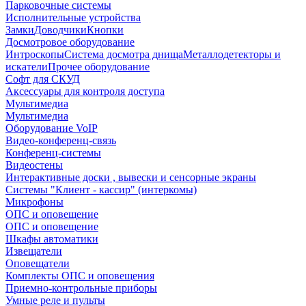
Парковочные системы
Исполнительные устройства
Замки
Доводчики
Кнопки
Досмотровое оборудование
Интроскопы
Система досмотра днища
Металлодетекторы и
искатели
Прочее оборудование
Софт для СКУД
Аксессуары для контроля доступа
Мультимедиа
Мультимедиа
Оборудование VoIP
Видео-конференц-связь
Конференц-системы
Видеостены
Интерактивные доски , вывески и сенсорные экраны
Системы "Клиент - кассир" (интеркомы)
Микрофоны
ОПС и оповещение
ОПС и оповещение
Шкафы автоматики
Извещатели
Оповещатели
Комплекты ОПС и оповещения
Приемно-контрольные приборы
Умные реле и пульты