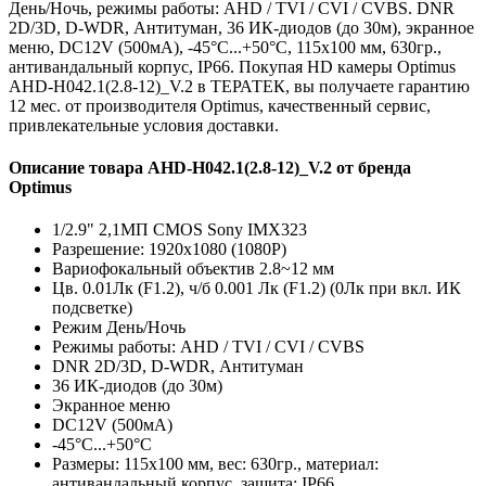
День/Ночь, режимы работы: AHD / TVI / CVI / CVBS. DNR
2D/3D, D-WDR, Антитуман, 36 ИК-диодов (до 30м), экранное
меню, DC12V (500мА), -45°С...+50°С, 115х100 мм, 630гр.,
антивандальный корпус, IP66. Покупая HD камеры Optimus
AHD-H042.1(2.8-12)_V.2 в ТЕРАТЕК, вы получаете гарантию
12 мес. от производителя Optimus, качественный сервис,
привлекательные условия доставки.
Описание товара AHD-H042.1(2.8-12)_V.2 от бренда
Optimus
1/2.9" 2,1МП CMOS Sony IMX323
Разрешение: 1920х1080 (1080P)
Вариофокальный объектив 2.8~12 мм
Цв. 0.01Лк (F1.2), ч/б 0.001 Лк (F1.2) (0Лк при вкл. ИК
подсветке)
Режим День/Ночь
Режимы работы: AHD / TVI / CVI / CVBS
DNR 2D/3D, D-WDR, Антитуман
36 ИК-диодов (до 30м)
Экранное меню
DC12V (500мА)
-45°С...+50°С
Размеры: 115х100 мм, вес: 630гр., материал:
антивандальный корпус, защита: IP66