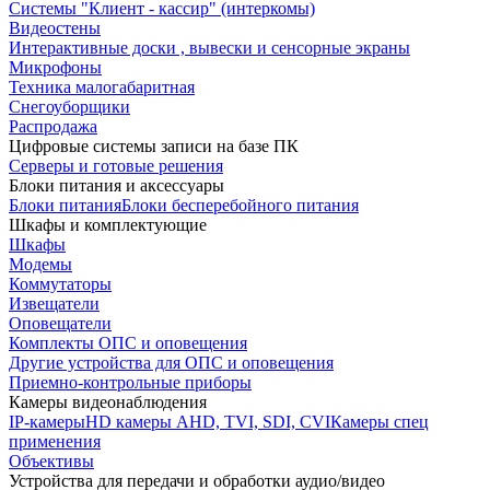
Системы "Клиент - кассир" (интеркомы)
Видеостены
Интерактивные доски , вывески и сенсорные экраны
Микрофоны
Техника малогабаритная
Снегоуборщики
Распродажа
Цифровые системы записи на базе ПК
Серверы и готовые решения
Блоки питания и аксессуары
Блоки питания
Блоки бесперебойного питания
Шкафы и комплектующие
Шкафы
Модемы
Коммутаторы
Извещатели
Оповещатели
Комплекты ОПС и оповещения
Другие устройства для ОПС и оповещения
Приемно-контрольные приборы
Камеры видеонаблюдения
IP-камеры
HD камеры AHD, TVI, SDI, CVI
Камеры спец
применения
Объективы
Устройства для передачи и обработки аудио/видео