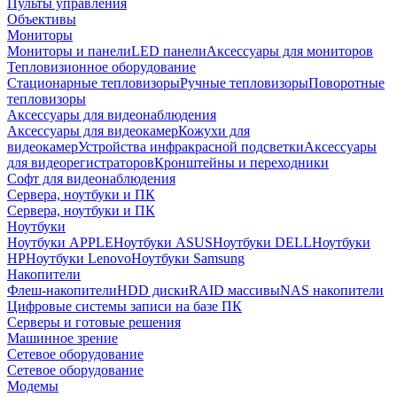
Пульты управления
Объективы
Мониторы
Мониторы и панели
LED панели
Аксессуары для мониторов
Тепловизионное оборудование
Стационарные тепловизоры
Ручные тепловизоры
Поворотные
тепловизоры
Аксессуары для видеонаблюдения
Аксессуары для видеокамер
Кожухи для
видеокамер
Устройства инфракрасной подсветки
Аксессуары
для видеорегистраторов
Кронштейны и переходники
Софт для видеонаблюдения
Сервера, ноутбуки и ПК
Сервера, ноутбуки и ПК
Ноутбуки
Ноутбуки APPLE
Ноутбуки ASUS
Ноутбуки DELL
Ноутбуки
HP
Ноутбуки Lenovo
Ноутбуки Samsung
Накопители
Флеш-накопители
HDD диски
RAID массивы
NAS накопители
Цифровые системы записи на базе ПК
Серверы и готовые решения
Машинное зрение
Сетевое оборудование
Сетевое оборудование
Модемы