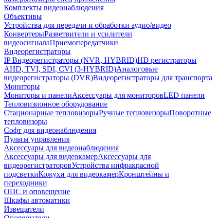
Комплекты видеонаблюдения
Объективы
Устройства для передачи и обработки аудио/видео
Конвертеры
Разветвители и усилители
видеосигнала
Приемопередатчики
Видеорегистраторы
IP Видеорегистраторы (NVR, HYBRID)
HD регистраторы
AHD, TVI, SDI, CVI (3-HYBRID)
Аналоговые
видеорегистраторы (DVR)
Видеорегистраторы для транспорта
Мониторы
Мониторы и панели
Аксессуары для мониторов
LED панели
Тепловизионное оборудование
Стационарные тепловизоры
Ручные тепловизоры
Поворотные
тепловизоры
Софт для видеонаблюдения
Пульты управления
Аксессуары для видеонаблюдения
Аксессуары для видеокамер
Аксессуары для
видеорегистраторов
Устройства инфракрасной
подсветки
Кожухи для видеокамер
Кронштейны и
переходники
ОПС и оповещение
Шкафы автоматики
Извещатели
Оповещатели