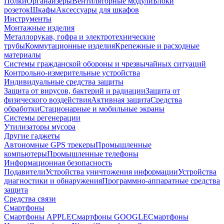
Полки
Органайзеры
Вентиляторные модули
Блоки
розеток
Шкафы
Аксессуары для шкафов
Инструменты
Монтажные изделия
Металлорукав, гофра и электротехнические
трубы
Коммутационные изделия
Крепежные и расходные
материалы
Системы гражданской обороны и чрезвычайных ситуаций
Контрольно-измерительные устройства
Индивидуальные средства защиты
Защита от вирусов, бактерий и радиации
Защита от
физического воздействия
Активная защита
Средства
обработки
Стационарные и мобильные экраны
Системы регенерации
Утилизаторы мусора
Другие гаджеты
Автономные GPS трекеры
Промышленные
компьютеры
Промышленные телефоны
Информационная безопасность
Подавители
Устройства уничтожения информации
Устройства
диагностики и обнаружения
Программно-аппаратные средства
защита
Средства связи
Смартфоны
Смартфоны APPLE
Смартфоны GOOGLE
Смартфоны