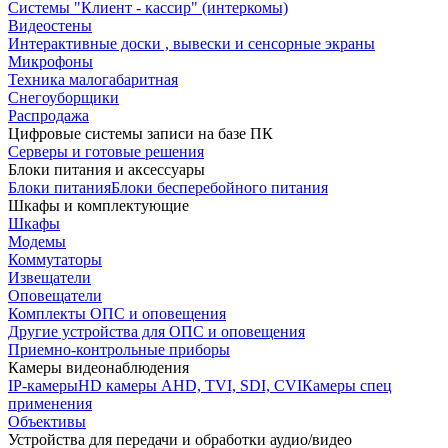
Системы "Клиент - кассир" (интеркомы)
Видеостены
Интерактивные доски , вывески и сенсорные экраны
Микрофоны
Техника малогабаритная
Снегоуборщики
Распродажа
Цифровые системы записи на базе ПК
Серверы и готовые решения
Блоки питания и аксессуары
Блоки питания
Блоки бесперебойного питания
Шкафы и комплектующие
Шкафы
Модемы
Коммутаторы
Извещатели
Оповещатели
Комплекты ОПС и оповещения
Другие устройства для ОПС и оповещения
Приемно-контрольные приборы
Камеры видеонаблюдения
IP-камеры
HD камеры AHD, TVI, SDI, CVI
Камеры спец
применения
Объективы
Устройства для передачи и обработки аудио/видео