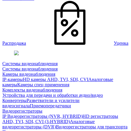
Распродажа
Уценка
Системы видеонаблюдения
Системы видеонаблюдения
Камеры видеонаблюдения
IP-камеры
HD камеры AHD, TVI, SDI, CVI
Аналоговые
камеры
Камеры спец применения
Комплекты видеонаблюдения
Устройства для передачи и обработки аудио/видео
Конвертеры
Разветвители и усилители
видеосигнала
Приемопередатчики
Видеорегистраторы
IP Видеорегистраторы (NVR, HYBRID)
HD регистраторы
AHD, TVI, SDI, CVI (3-HYBRID)
Аналоговые
видеорегистраторы (DVR)
Видеорегистраторы для транспорта