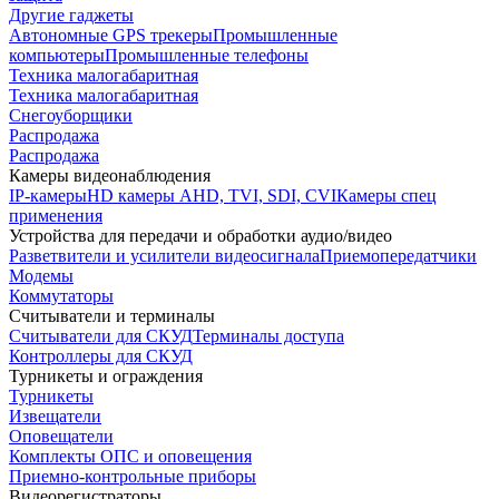
Другие гаджеты
Автономные GPS трекеры
Промышленные
компьютеры
Промышленные телефоны
Техника малогабаритная
Техника малогабаритная
Снегоуборщики
Распродажа
Распродажа
Камеры видеонаблюдения
IP-камеры
HD камеры AHD, TVI, SDI, CVI
Камеры спец
применения
Устройства для передачи и обработки аудио/видео
Разветвители и усилители видеосигнала
Приемопередатчики
Модемы
Коммутаторы
Считыватели и терминалы
Считыватели для СКУД
Терминалы доступа
Контроллеры для СКУД
Турникеты и ограждения
Турникеты
Извещатели
Оповещатели
Комплекты ОПС и оповещения
Приемно-контрольные приборы
Видеорегистраторы