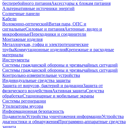
бесперебойного питания
Аксессуары к блокам питания
Альтернативные источники энергий
Солнечные панели
Кабели
Волоконно-оптический
Витая пара, ОПС и
сигнальные
Силовые и питания
Антенные, видео и
микрофонные
Переходники и соединители
Монтажные изделия
Металлорукав, гофра и электротехнические
трубы
Коммутационные изделия
Крепежные и расходные
материалы
Инструменты
Системы гражданской обороны и чрезвычайных ситуаций
Системы гражданской обороны и чрезвычайных ситуаций
Контрольно-измерительные устройства
Индивидуальные средства защиты
Защита от вирусов, бактерий и радиации
Защита от
физического воздействия
Активная защита
Средства
обработки
Стационарные и мобильные экраны
Системы регенерации
Утилизаторы мусора
Информационная безопасность
Подавители
Устройства уничтожения информации
Устройства
диагностики и обнаружения
Программно-аппаратные средства
защита