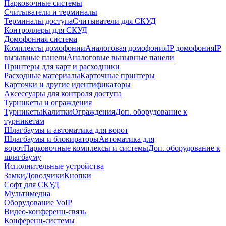
Парковочные системы
Считыватели и терминалы
Терминалы доступа
Считыватели для СКУД
Контроллеры для СКУД
Домофонная система
Комплекты домофонии
Аналоговая домофония
IP домофония
IP
вызывные панели
Аналоговые вызывные панели
Принтеры для карт и расходники
Расходные материалы
Карточные принтеры
Карточки и другие идентификаторы
Аксессуары для контроля доступа
Турникеты и ограждения
Турникеты
Калитки
Ограждения
Доп. оборудование к
турникетам
Шлагбаумы и автоматика для ворот
Шлагбаумы и блокираторы
Автоматика для
ворот
Парковочные комплексы и системы
Доп. оборудование к
шлагбауму
Исполнительные устройства
Замки
Доводчики
Кнопки
Софт для СКУД
Мультимедиа
Оборудование VoIP
Видео-конференц-связь
Конференц-системы