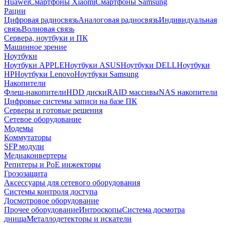
Huawei
Смартфоны Xiaomi
Смартфоны Samsung
Рации
Цифровая радиосвязь
Аналоговая радиосвязь
Индивидуальная
связь
Волновая связь
Сервера, ноутбуки и ПК
Машинное зрение
Ноутбуки
Ноутбуки APPLE
Ноутбуки ASUS
Ноутбуки DELL
Ноутбуки
HP
Ноутбуки Lenovo
Ноутбуки Samsung
Накопители
Флеш-накопители
HDD диски
RAID массивы
NAS накопители
Цифровые системы записи на базе ПК
Серверы и готовые решения
Сетевое оборудование
Модемы
Коммутаторы
SFP модули
Медиаконвертеры
Репитеры и PoE инжекторы
Грозозащита
Аксессуары для сетевого оборудования
Системы контроля доступа
Досмотровое оборудование
Прочее оборудование
Интроскопы
Система досмотра
днища
Металлодетекторы и искатели