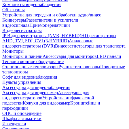
Комплекты видеонаблюдения
Объективы
Устройства для передачи и обработки аудио/видео
Конвертеры
Разветвители и усилители
видеосигнала
Приемопередатчики
Видеорегистраторы
IP Видеорегистраторы (NVR, HYBRID)
HD регистраторы
AHD, TVI, SDI, CVI (3-HYBRID)
Аналоговые
видеорегистраторы (DVR)
Видеорегистраторы для транспорта
Мониторы
Мониторы и панели
Аксессуары для мониторов
LED панели
Тепловизионное оборудование
Стационарные тепловизоры
Ручные тепловизоры
Поворотные
тепловизоры
Софт для видеонаблюдения
Пульты управления
Аксессуары для видеонаблюдения
Аксессуары для видеокамер
Аксессуары для
видеорегистраторов
Устройства инфракрасной
подсветки
Кожухи для видеокамер
Кронштейны и
переходники
ОПС и оповещение
Шкафы автоматики
Извещатели
Оповещатели