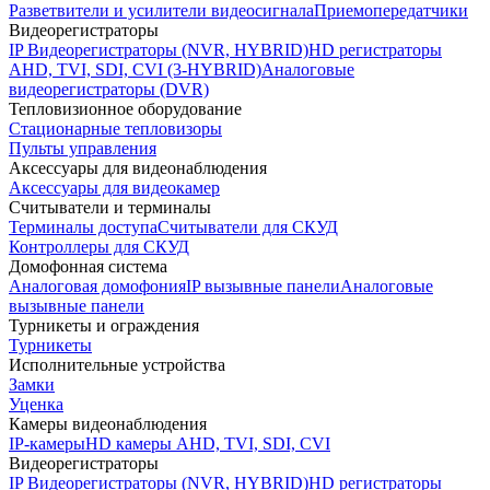
Разветвители и усилители видеосигнала
Приемопередатчики
Видеорегистраторы
IP Видеорегистраторы (NVR, HYBRID)
HD регистраторы
AHD, TVI, SDI, CVI (3-HYBRID)
Аналоговые
видеорегистраторы (DVR)
Тепловизионное оборудование
Стационарные тепловизоры
Пульты управления
Аксессуары для видеонаблюдения
Аксессуары для видеокамер
Считыватели и терминалы
Терминалы доступа
Считыватели для СКУД
Контроллеры для СКУД
Домофонная система
Аналоговая домофония
IP вызывные панели
Аналоговые
вызывные панели
Турникеты и ограждения
Турникеты
Исполнительные устройства
Замки
Уценка
Камеры видеонаблюдения
IP-камеры
HD камеры AHD, TVI, SDI, CVI
Видеорегистраторы
IP Видеорегистраторы (NVR, HYBRID)
HD регистраторы