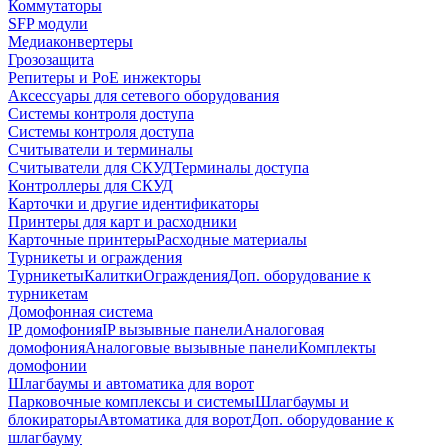
Коммутаторы
SFP модули
Медиаконвертеры
Грозозащита
Репитеры и PoE инжекторы
Аксессуары для сетевого оборудования
Системы контроля доступа
Системы контроля доступа
Считыватели и терминалы
Считыватели для СКУД
Терминалы доступа
Контроллеры для СКУД
Карточки и другие идентификаторы
Принтеры для карт и расходники
Карточные принтеры
Расходные материалы
Турникеты и ограждения
Турникеты
Калитки
Ограждения
Доп. оборудование к
турникетам
Домофонная система
IP домофония
IP вызывные панели
Аналоговая
домофония
Аналоговые вызывные панели
Комплекты
домофонии
Шлагбаумы и автоматика для ворот
Парковочные комплексы и системы
Шлагбаумы и
блокираторы
Автоматика для ворот
Доп. оборудование к
шлагбауму