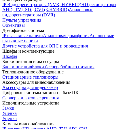
IP Видеорегистраторы (NVR, HYBRID)
HD регистраторы
AHD, TVI, SDI, CVI (3-HYBRID)
Аналоговые
видеорегистраторы (DVR)
Пульты управления
Объективы
Домофонная система
IP вызывные панели
Аналоговая домофония
Аналоговые
вызывные панели
Другие устройства для ОПС и оповещения
Шкафы и комплектующие
Шкафы
Блоки питания и аксессуары
Блоки питания
Блоки бесперебойного питания
Тепловизионное оборудование
Стационарные тепловизоры
Аксессуары для видеонаблюдения
Аксессуары для видеокамер
Цифровые системы записи на базе ПК
Серверы и готовые решения
Исполнительные устройства
Замки
Уценка
Уценка
Камеры видеонаблюдения
IP-камеры
HD камеры AHD, TVI, SDI, CVI