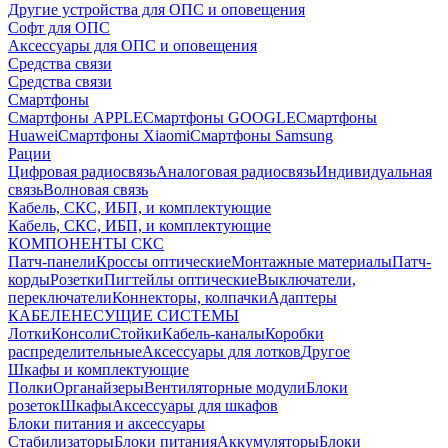
Другие устройства для ОПС и оповещения
Софт для ОПС
Аксессуары для ОПС и оповещения
Средства связи
Средства связи
Смартфоны
Смартфоны APPLE
Смартфоны GOOGLE
Смартфоны
Huawei
Смартфоны Xiaomi
Смартфоны Samsung
Рации
Цифровая радиосвязь
Аналоговая радиосвязь
Индивидуальная
связь
Волновая связь
Кабель, СКС, ИБП, и комплектующие
Кабель, СКС, ИБП, и комплектующие
КОМПОНЕНТЫ СКС
Патч-панели
Кроссы оптические
Монтажные материалы
Патч-
корды
Розетки
Пигтейлы оптические
Выключатели,
переключатели
Коннекторы, колпачки
Адаптеры
КАБЕЛЕНЕСУЩИЕ СИСТЕМЫ
Лотки
Консоли
Стойки
Кабель-каналы
Коробки
распределительные
Аксессуары для лотков
Другое
Шкафы и комплектующие
Полки
Органайзеры
Вентиляторные модули
Блоки
розеток
Шкафы
Аксессуары для шкафов
Блоки питания и аксессуары
Стабилизаторы
Блоки питания
Аккумуляторы
Блоки