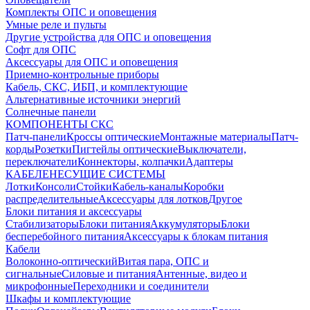
Комплекты ОПС и оповещения
Умные реле и пульты
Другие устройства для ОПС и оповещения
Софт для ОПС
Аксессуары для ОПС и оповещения
Приемно-контрольные приборы
Кабель, СКС, ИБП, и комплектующие
Альтернативные источники энергий
Солнечные панели
КОМПОНЕНТЫ СКС
Патч-панели
Кроссы оптические
Монтажные материалы
Патч-
корды
Розетки
Пигтейлы оптические
Выключатели,
переключатели
Коннекторы, колпачки
Адаптеры
КАБЕЛЕНЕСУЩИЕ СИСТЕМЫ
Лотки
Консоли
Стойки
Кабель-каналы
Коробки
распределительные
Аксессуары для лотков
Другое
Блоки питания и аксессуары
Стабилизаторы
Блоки питания
Аккумуляторы
Блоки
бесперебойного питания
Аксессуары к блокам питания
Кабели
Волоконно-оптический
Витая пара, ОПС и
сигнальные
Силовые и питания
Антенные, видео и
микрофонные
Переходники и соединители
Шкафы и комплектующие