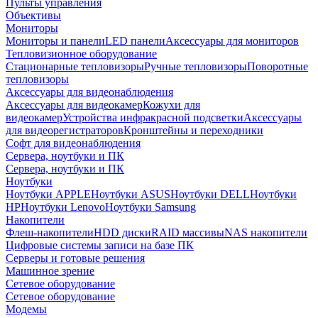
Пульты управления
Объективы
Мониторы
Мониторы и панели
LED панели
Аксессуары для мониторов
Тепловизионное оборудование
Стационарные тепловизоры
Ручные тепловизоры
Поворотные
тепловизоры
Аксессуары для видеонаблюдения
Аксессуары для видеокамер
Кожухи для
видеокамер
Устройства инфракрасной подсветки
Аксессуары
для видеорегистраторов
Кронштейны и переходники
Софт для видеонаблюдения
Сервера, ноутбуки и ПК
Сервера, ноутбуки и ПК
Ноутбуки
Ноутбуки APPLE
Ноутбуки ASUS
Ноутбуки DELL
Ноутбуки
HP
Ноутбуки Lenovo
Ноутбуки Samsung
Накопители
Флеш-накопители
HDD диски
RAID массивы
NAS накопители
Цифровые системы записи на базе ПК
Серверы и готовые решения
Машинное зрение
Сетевое оборудование
Сетевое оборудование
Модемы