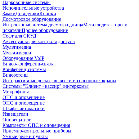
Парковочные системы
Исполнительные устройства
Замки
Доводчики
Кнопки
Досмотровое оборудование
Интроскопы
Система досмотра днища
Металлодетекторы и
искатели
Прочее оборудование
Софт для СКУД
Аксессуары для контроля доступа
Мультимедиа
Мультимедиа
Оборудование VoIP
Видео-конференц-связь
Конференц-системы
Видеостены
Интерактивные доски , вывески и сенсорные экраны
Системы "Клиент - кассир" (интеркомы)
Микрофоны
ОПС и оповещение
ОПС и оповещение
Шкафы автоматики
Извещатели
Оповещатели
Комплекты ОПС и оповещения
Приемно-контрольные приборы
Умные реле и пульты