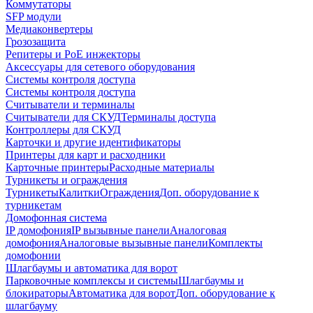
Коммутаторы
SFP модули
Медиаконвертеры
Грозозащита
Репитеры и PoE инжекторы
Аксессуары для сетевого оборудования
Системы контроля доступа
Системы контроля доступа
Считыватели и терминалы
Считыватели для СКУД
Терминалы доступа
Контроллеры для СКУД
Карточки и другие идентификаторы
Принтеры для карт и расходники
Карточные принтеры
Расходные материалы
Турникеты и ограждения
Турникеты
Калитки
Ограждения
Доп. оборудование к
турникетам
Домофонная система
IP домофония
IP вызывные панели
Аналоговая
домофония
Аналоговые вызывные панели
Комплекты
домофонии
Шлагбаумы и автоматика для ворот
Парковочные комплексы и системы
Шлагбаумы и
блокираторы
Автоматика для ворот
Доп. оборудование к
шлагбауму