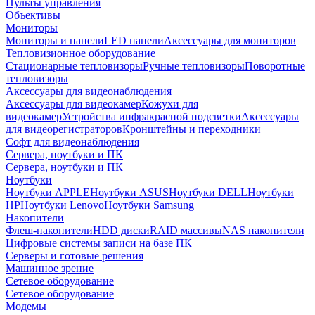
Пульты управления
Объективы
Мониторы
Мониторы и панели
LED панели
Аксессуары для мониторов
Тепловизионное оборудование
Стационарные тепловизоры
Ручные тепловизоры
Поворотные
тепловизоры
Аксессуары для видеонаблюдения
Аксессуары для видеокамер
Кожухи для
видеокамер
Устройства инфракрасной подсветки
Аксессуары
для видеорегистраторов
Кронштейны и переходники
Софт для видеонаблюдения
Сервера, ноутбуки и ПК
Сервера, ноутбуки и ПК
Ноутбуки
Ноутбуки APPLE
Ноутбуки ASUS
Ноутбуки DELL
Ноутбуки
HP
Ноутбуки Lenovo
Ноутбуки Samsung
Накопители
Флеш-накопители
HDD диски
RAID массивы
NAS накопители
Цифровые системы записи на базе ПК
Серверы и готовые решения
Машинное зрение
Сетевое оборудование
Сетевое оборудование
Модемы