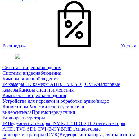
Распродажа
Уценка
Системы видеонаблюдения
Системы видеонаблюдения
Камеры видеонаблюдения
IP-камеры
HD камеры AHD, TVI, SDI, CVI
Аналоговые
камеры
Камеры спец применения
Комплекты видеонаблюдения
Устройства для передачи и обработки аудио/видео
Конвертеры
Разветвители и усилители
видеосигнала
Приемопередатчики
Видеорегистраторы
IP Видеорегистраторы (NVR, HYBRID)
HD регистраторы
AHD, TVI, SDI, CVI (3-HYBRID)
Аналоговые
видеорегистраторы (DVR)
Видеорегистраторы для транспорта