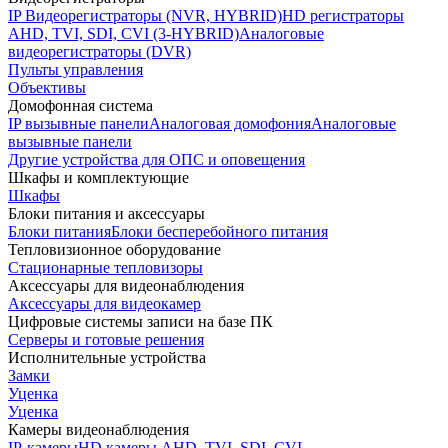
IP Видеорегистраторы (NVR, HYBRID)
HD регистраторы
AHD, TVI, SDI, CVI (3-HYBRID)
Аналоговые
видеорегистраторы (DVR)
Пульты управления
Объективы
Домофонная система
IP вызывные панели
Аналоговая домофония
Аналоговые
вызывные панели
Другие устройства для ОПС и оповещения
Шкафы и комплектующие
Шкафы
Блоки питания и аксессуары
Блоки питания
Блоки бесперебойного питания
Тепловизионное оборудование
Стационарные тепловизоры
Аксессуары для видеонаблюдения
Аксессуары для видеокамер
Цифровые системы записи на базе ПК
Серверы и готовые решения
Исполнительные устройства
Замки
Уценка
Уценка
Камеры видеонаблюдения
IP-камеры
HD камеры AHD, TVI, SDI, CVI