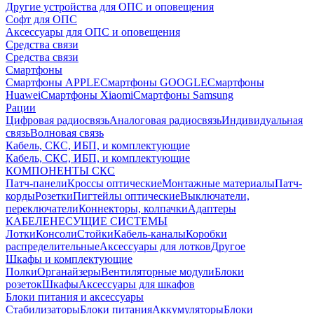
Другие устройства для ОПС и оповещения
Софт для ОПС
Аксессуары для ОПС и оповещения
Средства связи
Средства связи
Смартфоны
Смартфоны APPLE
Смартфоны GOOGLE
Смартфоны
Huawei
Смартфоны Xiaomi
Смартфоны Samsung
Рации
Цифровая радиосвязь
Аналоговая радиосвязь
Индивидуальная
связь
Волновая связь
Кабель, СКС, ИБП, и комплектующие
Кабель, СКС, ИБП, и комплектующие
КОМПОНЕНТЫ СКС
Патч-панели
Кроссы оптические
Монтажные материалы
Патч-
корды
Розетки
Пигтейлы оптические
Выключатели,
переключатели
Коннекторы, колпачки
Адаптеры
КАБЕЛЕНЕСУЩИЕ СИСТЕМЫ
Лотки
Консоли
Стойки
Кабель-каналы
Коробки
распределительные
Аксессуары для лотков
Другое
Шкафы и комплектующие
Полки
Органайзеры
Вентиляторные модули
Блоки
розеток
Шкафы
Аксессуары для шкафов
Блоки питания и аксессуары
Стабилизаторы
Блоки питания
Аккумуляторы
Блоки