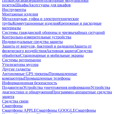
Полки
Органайзеры
Вентиляторные модули
Блоки
розеток
Шкафы
Аксессуары для шкафов
Инструменты
Монтажные изделия
Металлорукав, гофра и электротехнические
трубы
Коммутационные изделия
Крепежные и расходные
материалы
Системы гражданской обороны и чрезвычайных ситуаций
Контрольно-измерительные устройства
Индивидуальные средства защиты
Защита от вирусов, бактерий и радиации
Защита от
физического воздействия
Активная защита
Средства
обработки
Стационарные и мобильные экраны
Системы регенерации
Утилизаторы мусора
Другие гаджеты
Автономные GPS трекеры
Промышленные
компьютеры
Промышленные телефоны
Информационная безопасность
Подавители
Устройства уничтожения информации
Устройства
диагностики и обнаружения
Программно-аппаратные средства
защита
Средства связи
Смартфоны
Смартфоны APPLE
Смартфоны GOOGLE
Смартфоны