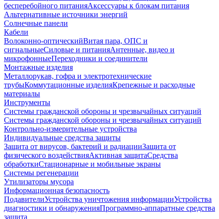
бесперебойного питания
Аксессуары к блокам питания
Альтернативные источники энергий
Солнечные панели
Кабели
Волоконно-оптический
Витая пара, ОПС и
сигнальные
Силовые и питания
Антенные, видео и
микрофонные
Переходники и соединители
Монтажные изделия
Металлорукав, гофра и электротехнические
трубы
Коммутационные изделия
Крепежные и расходные
материалы
Инструменты
Системы гражданской обороны и чрезвычайных ситуаций
Системы гражданской обороны и чрезвычайных ситуаций
Контрольно-измерительные устройства
Индивидуальные средства защиты
Защита от вирусов, бактерий и радиации
Защита от
физического воздействия
Активная защита
Средства
обработки
Стационарные и мобильные экраны
Системы регенерации
Утилизаторы мусора
Информационная безопасность
Подавители
Устройства уничтожения информации
Устройства
диагностики и обнаружения
Программно-аппаратные средства
защита