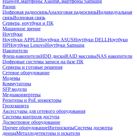
Huawei
Смартфоны Xiaomi
Смартфоны Samsung
Рации
Цифровая радиосвязь
Аналоговая радиосвязь
Индивидуальная
связь
Волновая связь
Сервера, ноутбуки и ПК
Машинное зрение
Ноутбуки
Ноутбуки APPLE
Ноутбуки ASUS
Ноутбуки DELL
Ноутбуки
HP
Ноутбуки Lenovo
Ноутбуки Samsung
Накопители
Флеш-накопители
HDD диски
RAID массивы
NAS накопители
Цифровые системы записи на базе ПК
Серверы и готовые решения
Сетевое оборудование
Модемы
Коммутаторы
SFP модули
Медиаконвертеры
Репитеры и PoE инжекторы
Грозозащита
Аксессуары для сетевого оборудования
Системы контроля доступа
Досмотровое оборудование
Прочее оборудование
Интроскопы
Система досмотра
днища
Металлодетекторы и искатели