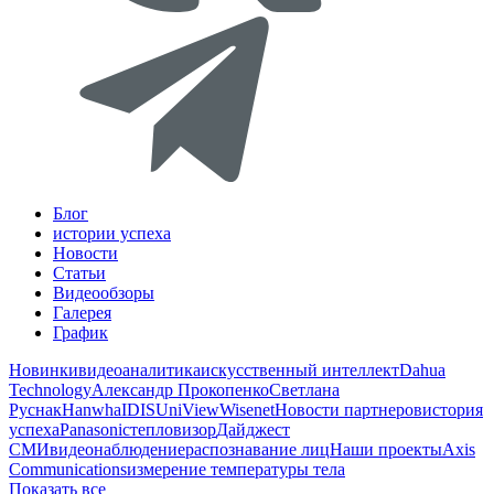
Блог
истории успеха
Новости
Статьи
Видеообзоры
Галерея
График
Новинки
видеоаналитика
искусственный интеллект
Dahua
Technology
Александр Прокопенко
Светлана
Руснак
Hanwha
IDIS
UniView
Wisenet
Новости партнеров
история
успеха
Panasonic
тепловизор
Дайджест
СМИ
видеонаблюдение
распознавание лиц
Наши проекты
Axis
Communications
измерение температуры тела
Показать все