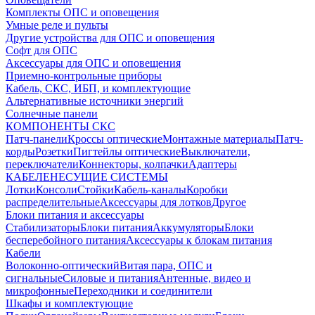
Комплекты ОПС и оповещения
Умные реле и пульты
Другие устройства для ОПС и оповещения
Софт для ОПС
Аксессуары для ОПС и оповещения
Приемно-контрольные приборы
Кабель, СКС, ИБП, и комплектующие
Альтернативные источники энергий
Солнечные панели
КОМПОНЕНТЫ СКС
Патч-панели
Кроссы оптические
Монтажные материалы
Патч-
корды
Розетки
Пигтейлы оптические
Выключатели,
переключатели
Коннекторы, колпачки
Адаптеры
КАБЕЛЕНЕСУЩИЕ СИСТЕМЫ
Лотки
Консоли
Стойки
Кабель-каналы
Коробки
распределительные
Аксессуары для лотков
Другое
Блоки питания и аксессуары
Стабилизаторы
Блоки питания
Аккумуляторы
Блоки
бесперебойного питания
Аксессуары к блокам питания
Кабели
Волоконно-оптический
Витая пара, ОПС и
сигнальные
Силовые и питания
Антенные, видео и
микрофонные
Переходники и соединители
Шкафы и комплектующие