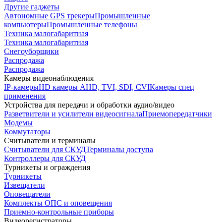
Другие гаджеты
Автономные GPS трекеры
Промышленные
компьютеры
Промышленные телефоны
Техника малогабаритная
Техника малогабаритная
Снегоуборщики
Распродажа
Распродажа
Камеры видеонаблюдения
IP-камеры
HD камеры AHD, TVI, SDI, CVI
Камеры спец
применения
Устройства для передачи и обработки аудио/видео
Разветвители и усилители видеосигнала
Приемопередатчики
Модемы
Коммутаторы
Считыватели и терминалы
Считыватели для СКУД
Терминалы доступа
Контроллеры для СКУД
Турникеты и ограждения
Турникеты
Извещатели
Оповещатели
Комплекты ОПС и оповещения
Приемно-контрольные приборы
Видеорегистраторы