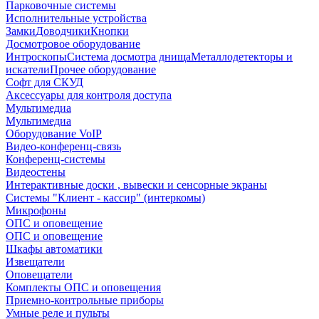
Парковочные системы
Исполнительные устройства
Замки
Доводчики
Кнопки
Досмотровое оборудование
Интроскопы
Система досмотра днища
Металлодетекторы и
искатели
Прочее оборудование
Софт для СКУД
Аксессуары для контроля доступа
Мультимедиа
Мультимедиа
Оборудование VoIP
Видео-конференц-связь
Конференц-системы
Видеостены
Интерактивные доски , вывески и сенсорные экраны
Системы "Клиент - кассир" (интеркомы)
Микрофоны
ОПС и оповещение
ОПС и оповещение
Шкафы автоматики
Извещатели
Оповещатели
Комплекты ОПС и оповещения
Приемно-контрольные приборы
Умные реле и пульты