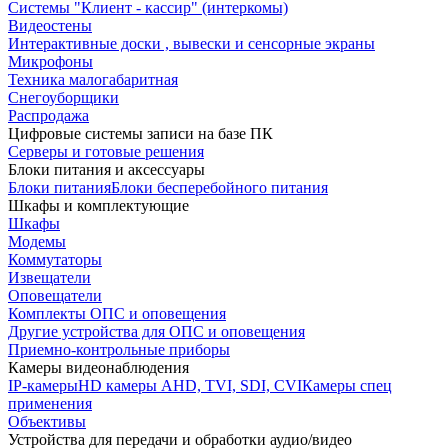
Системы "Клиент - кассир" (интеркомы)
Видеостены
Интерактивные доски , вывески и сенсорные экраны
Микрофоны
Техника малогабаритная
Снегоуборщики
Распродажа
Цифровые системы записи на базе ПК
Серверы и готовые решения
Блоки питания и аксессуары
Блоки питания
Блоки бесперебойного питания
Шкафы и комплектующие
Шкафы
Модемы
Коммутаторы
Извещатели
Оповещатели
Комплекты ОПС и оповещения
Другие устройства для ОПС и оповещения
Приемно-контрольные приборы
Камеры видеонаблюдения
IP-камеры
HD камеры AHD, TVI, SDI, CVI
Камеры спец
применения
Объективы
Устройства для передачи и обработки аудио/видео