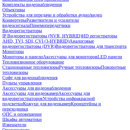
Комплекты видеонаблюдения
Объективы
Устройства для передачи и обработки аудио/видео
Конвертеры
Разветвители и усилители
видеосигнала
Приемопередатчики
Видеорегистраторы
IP Видеорегистраторы (NVR, HYBRID)
HD регистраторы
AHD, TVI, SDI, CVI (3-HYBRID)
Аналоговые
видеорегистраторы (DVR)
Видеорегистраторы для транспорта
Мониторы
Мониторы и панели
Аксессуары для мониторов
LED панели
Тепловизионное оборудование
Стационарные тепловизоры
Ручные тепловизоры
Поворотные
тепловизоры
Софт для видеонаблюдения
Пульты управления
Аксессуары для видеонаблюдения
Аксессуары для видеокамер
Аксессуары для
видеорегистраторов
Устройства инфракрасной
подсветки
Кожухи для видеокамер
Кронштейны и
переходники
ОПС и оповещение
Шкафы автоматики
Извещатели
Оповещатели