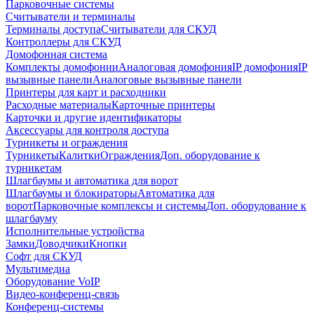
Парковочные системы
Считыватели и терминалы
Терминалы доступа
Считыватели для СКУД
Контроллеры для СКУД
Домофонная система
Комплекты домофонии
Аналоговая домофония
IP домофония
IP
вызывные панели
Аналоговые вызывные панели
Принтеры для карт и расходники
Расходные материалы
Карточные принтеры
Карточки и другие идентификаторы
Аксессуары для контроля доступа
Турникеты и ограждения
Турникеты
Калитки
Ограждения
Доп. оборудование к
турникетам
Шлагбаумы и автоматика для ворот
Шлагбаумы и блокираторы
Автоматика для
ворот
Парковочные комплексы и системы
Доп. оборудование к
шлагбауму
Исполнительные устройства
Замки
Доводчики
Кнопки
Софт для СКУД
Мультимедиа
Оборудование VoIP
Видео-конференц-связь
Конференц-системы