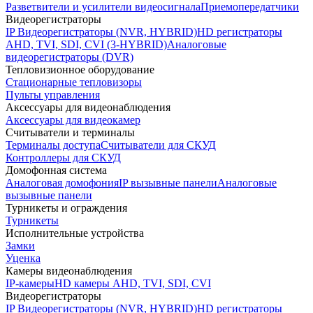
Разветвители и усилители видеосигнала
Приемопередатчики
Видеорегистраторы
IP Видеорегистраторы (NVR, HYBRID)
HD регистраторы
AHD, TVI, SDI, CVI (3-HYBRID)
Аналоговые
видеорегистраторы (DVR)
Тепловизионное оборудование
Стационарные тепловизоры
Пульты управления
Аксессуары для видеонаблюдения
Аксессуары для видеокамер
Считыватели и терминалы
Терминалы доступа
Считыватели для СКУД
Контроллеры для СКУД
Домофонная система
Аналоговая домофония
IP вызывные панели
Аналоговые
вызывные панели
Турникеты и ограждения
Турникеты
Исполнительные устройства
Замки
Уценка
Камеры видеонаблюдения
IP-камеры
HD камеры AHD, TVI, SDI, CVI
Видеорегистраторы
IP Видеорегистраторы (NVR, HYBRID)
HD регистраторы