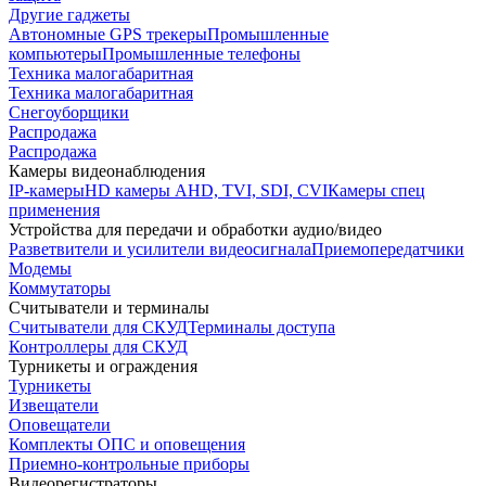
Другие гаджеты
Автономные GPS трекеры
Промышленные
компьютеры
Промышленные телефоны
Техника малогабаритная
Техника малогабаритная
Снегоуборщики
Распродажа
Распродажа
Камеры видеонаблюдения
IP-камеры
HD камеры AHD, TVI, SDI, CVI
Камеры спец
применения
Устройства для передачи и обработки аудио/видео
Разветвители и усилители видеосигнала
Приемопередатчики
Модемы
Коммутаторы
Считыватели и терминалы
Считыватели для СКУД
Терминалы доступа
Контроллеры для СКУД
Турникеты и ограждения
Турникеты
Извещатели
Оповещатели
Комплекты ОПС и оповещения
Приемно-контрольные приборы
Видеорегистраторы