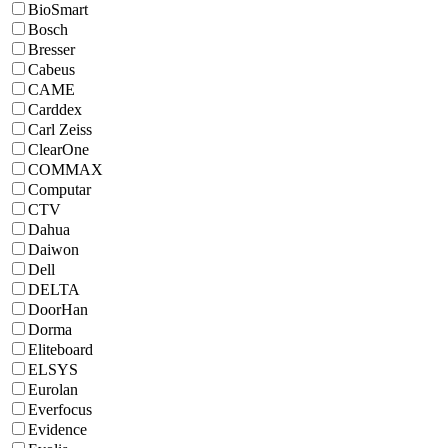
BioSmart
Bosch
Bresser
Cabeus
CAME
Carddex
Carl Zeiss
ClearOne
COMMAX
Computar
CTV
Dahua
Daiwon
Dell
DELTA
DoorHan
Dorma
Eliteboard
ELSYS
Eurolan
Everfocus
Evidence