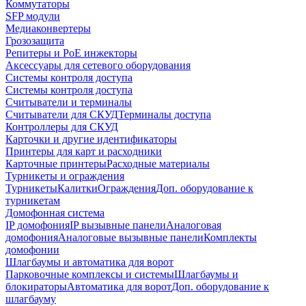
Коммутаторы
SFP модули
Медиаконвертеры
Грозозащита
Репитеры и PoE инжекторы
Аксессуары для сетевого оборудования
Системы контроля доступа
Системы контроля доступа
Считыватели и терминалы
Считыватели для СКУД
Терминалы доступа
Контроллеры для СКУД
Карточки и другие идентификаторы
Принтеры для карт и расходники
Карточные принтеры
Расходные материалы
Турникеты и ограждения
Турникеты
Калитки
Ограждения
Доп. оборудование к
турникетам
Домофонная система
IP домофония
IP вызывные панели
Аналоговая
домофония
Аналоговые вызывные панели
Комплекты
домофонии
Шлагбаумы и автоматика для ворот
Парковочные комплексы и системы
Шлагбаумы и
блокираторы
Автоматика для ворот
Доп. оборудование к
шлагбауму