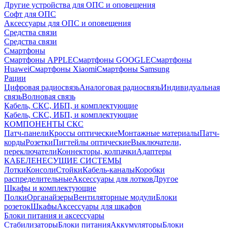
Другие устройства для ОПС и оповещения
Софт для ОПС
Аксессуары для ОПС и оповещения
Средства связи
Средства связи
Смартфоны
Смартфоны APPLE
Смартфоны GOOGLE
Смартфоны
Huawei
Смартфоны Xiaomi
Смартфоны Samsung
Рации
Цифровая радиосвязь
Аналоговая радиосвязь
Индивидуальная
связь
Волновая связь
Кабель, СКС, ИБП, и комплектующие
Кабель, СКС, ИБП, и комплектующие
КОМПОНЕНТЫ СКС
Патч-панели
Кроссы оптические
Монтажные материалы
Патч-
корды
Розетки
Пигтейлы оптические
Выключатели,
переключатели
Коннекторы, колпачки
Адаптеры
КАБЕЛЕНЕСУЩИЕ СИСТЕМЫ
Лотки
Консоли
Стойки
Кабель-каналы
Коробки
распределительные
Аксессуары для лотков
Другое
Шкафы и комплектующие
Полки
Органайзеры
Вентиляторные модули
Блоки
розеток
Шкафы
Аксессуары для шкафов
Блоки питания и аксессуары
Стабилизаторы
Блоки питания
Аккумуляторы
Блоки