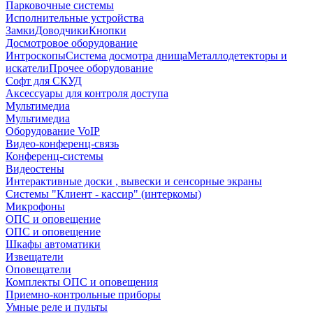
Парковочные системы
Исполнительные устройства
Замки
Доводчики
Кнопки
Досмотровое оборудование
Интроскопы
Система досмотра днища
Металлодетекторы и
искатели
Прочее оборудование
Софт для СКУД
Аксессуары для контроля доступа
Мультимедиа
Мультимедиа
Оборудование VoIP
Видео-конференц-связь
Конференц-системы
Видеостены
Интерактивные доски , вывески и сенсорные экраны
Системы "Клиент - кассир" (интеркомы)
Микрофоны
ОПС и оповещение
ОПС и оповещение
Шкафы автоматики
Извещатели
Оповещатели
Комплекты ОПС и оповещения
Приемно-контрольные приборы
Умные реле и пульты