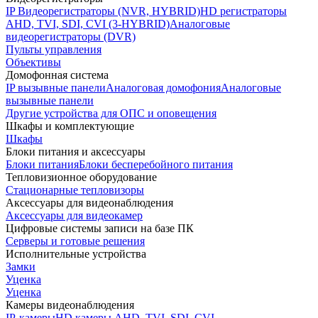
IP Видеорегистраторы (NVR, HYBRID)
HD регистраторы
AHD, TVI, SDI, CVI (3-HYBRID)
Аналоговые
видеорегистраторы (DVR)
Пульты управления
Объективы
Домофонная система
IP вызывные панели
Аналоговая домофония
Аналоговые
вызывные панели
Другие устройства для ОПС и оповещения
Шкафы и комплектующие
Шкафы
Блоки питания и аксессуары
Блоки питания
Блоки бесперебойного питания
Тепловизионное оборудование
Стационарные тепловизоры
Аксессуары для видеонаблюдения
Аксессуары для видеокамер
Цифровые системы записи на базе ПК
Серверы и готовые решения
Исполнительные устройства
Замки
Уценка
Уценка
Камеры видеонаблюдения
IP-камеры
HD камеры AHD, TVI, SDI, CVI