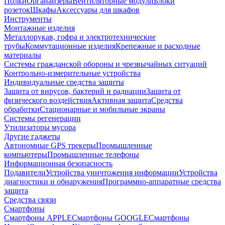
Полки
Органайзеры
Вентиляторные модули
Блоки
розеток
Шкафы
Аксессуары для шкафов
Инструменты
Монтажные изделия
Металлорукав, гофра и электротехнические
трубы
Коммутационные изделия
Крепежные и расходные
материалы
Системы гражданской обороны и чрезвычайных ситуаций
Контрольно-измерительные устройства
Индивидуальные средства защиты
Защита от вирусов, бактерий и радиации
Защита от
физического воздействия
Активная защита
Средства
обработки
Стационарные и мобильные экраны
Системы регенерации
Утилизаторы мусора
Другие гаджеты
Автономные GPS трекеры
Промышленные
компьютеры
Промышленные телефоны
Информационная безопасность
Подавители
Устройства уничтожения информации
Устройства
диагностики и обнаружения
Программно-аппаратные средства
защита
Средства связи
Смартфоны
Смартфоны APPLE
Смартфоны GOOGLE
Смартфоны