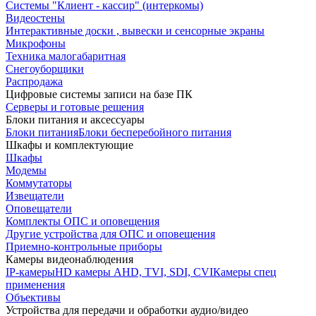
Системы "Клиент - кассир" (интеркомы)
Видеостены
Интерактивные доски , вывески и сенсорные экраны
Микрофоны
Техника малогабаритная
Снегоуборщики
Распродажа
Цифровые системы записи на базе ПК
Серверы и готовые решения
Блоки питания и аксессуары
Блоки питания
Блоки бесперебойного питания
Шкафы и комплектующие
Шкафы
Модемы
Коммутаторы
Извещатели
Оповещатели
Комплекты ОПС и оповещения
Другие устройства для ОПС и оповещения
Приемно-контрольные приборы
Камеры видеонаблюдения
IP-камеры
HD камеры AHD, TVI, SDI, CVI
Камеры спец
применения
Объективы
Устройства для передачи и обработки аудио/видео