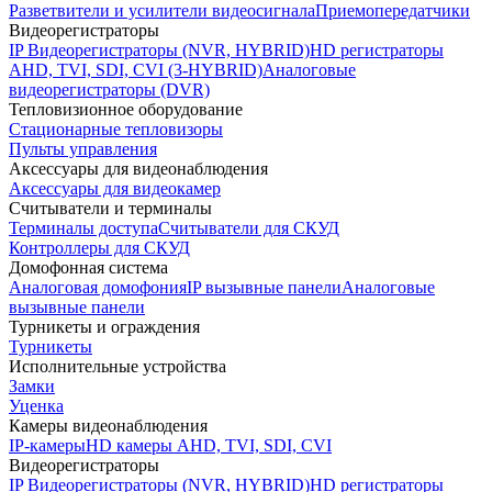
Разветвители и усилители видеосигнала
Приемопередатчики
Видеорегистраторы
IP Видеорегистраторы (NVR, HYBRID)
HD регистраторы
AHD, TVI, SDI, CVI (3-HYBRID)
Аналоговые
видеорегистраторы (DVR)
Тепловизионное оборудование
Стационарные тепловизоры
Пульты управления
Аксессуары для видеонаблюдения
Аксессуары для видеокамер
Считыватели и терминалы
Терминалы доступа
Считыватели для СКУД
Контроллеры для СКУД
Домофонная система
Аналоговая домофония
IP вызывные панели
Аналоговые
вызывные панели
Турникеты и ограждения
Турникеты
Исполнительные устройства
Замки
Уценка
Камеры видеонаблюдения
IP-камеры
HD камеры AHD, TVI, SDI, CVI
Видеорегистраторы
IP Видеорегистраторы (NVR, HYBRID)
HD регистраторы