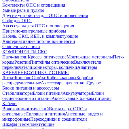
Комплекты ОПС и оповещения
Умные реле и пульты
Другие устройства для ОПС и оповещения
Софт для ОПС
Аксессуары для ОПС и оповещения
Приемно-контрольные приборы
Кабель, СКС, ИБП, и комплектующие
Альтернативные источники энергий
Солнечные панели
КОМПОНЕНТЫ СКС
Патч-панели
Кроссы оптические
Монтажные материалы
Патч-
корды
Розетки
Пигтейлы оптические
Выключатели,
переключатели
Коннекторы, колпачки
Адаптеры
КАБЕЛЕНЕСУЩИЕ СИСТЕМЫ
Лотки
Консоли
Стойки
Кабель-каналы
Коробки
распределительные
Аксессуары для лотков
Другое
Блоки питания и аксессуары
Стабилизаторы
Блоки питания
Аккумуляторы
Блоки
бесперебойного питания
Аксессуары к блокам питания
Кабели
Волоконно-оптический
Витая пара, ОПС и
сигнальные
Силовые и питания
Антенные, видео и
микрофонные
Переходники и соединители
Шкафы и комплектующие