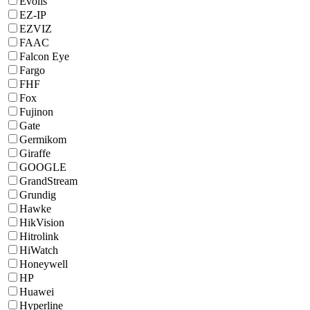
Evolis
EZ-IP
EZVIZ
FAAC
Falcon Eye
Fargo
FHF
Fox
Fujinon
Gate
Germikom
Giraffe
GOOGLE
GrandStream
Grundig
Hawke
HikVision
Hitrolink
HiWatch
Honeywell
HP
Huawei
Hyperline