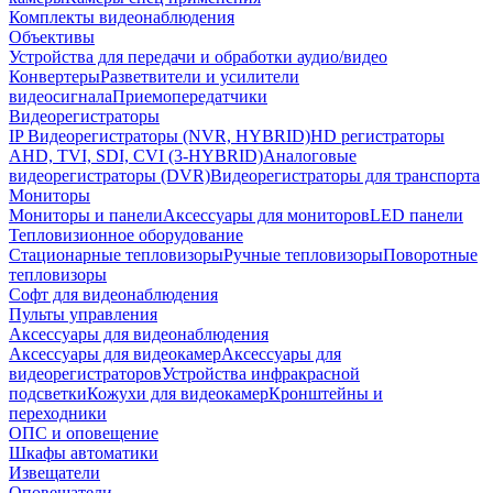
Комплекты видеонаблюдения
Объективы
Устройства для передачи и обработки аудио/видео
Конвертеры
Разветвители и усилители
видеосигнала
Приемопередатчики
Видеорегистраторы
IP Видеорегистраторы (NVR, HYBRID)
HD регистраторы
AHD, TVI, SDI, CVI (3-HYBRID)
Аналоговые
видеорегистраторы (DVR)
Видеорегистраторы для транспорта
Мониторы
Мониторы и панели
Аксессуары для мониторов
LED панели
Тепловизионное оборудование
Стационарные тепловизоры
Ручные тепловизоры
Поворотные
тепловизоры
Софт для видеонаблюдения
Пульты управления
Аксессуары для видеонаблюдения
Аксессуары для видеокамер
Аксессуары для
видеорегистраторов
Устройства инфракрасной
подсветки
Кожухи для видеокамер
Кронштейны и
переходники
ОПС и оповещение
Шкафы автоматики
Извещатели
Оповещатели