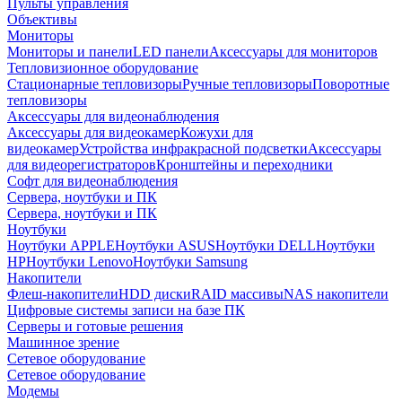
Пульты управления
Объективы
Мониторы
Мониторы и панели
LED панели
Аксессуары для мониторов
Тепловизионное оборудование
Стационарные тепловизоры
Ручные тепловизоры
Поворотные
тепловизоры
Аксессуары для видеонаблюдения
Аксессуары для видеокамер
Кожухи для
видеокамер
Устройства инфракрасной подсветки
Аксессуары
для видеорегистраторов
Кронштейны и переходники
Софт для видеонаблюдения
Сервера, ноутбуки и ПК
Сервера, ноутбуки и ПК
Ноутбуки
Ноутбуки APPLE
Ноутбуки ASUS
Ноутбуки DELL
Ноутбуки
HP
Ноутбуки Lenovo
Ноутбуки Samsung
Накопители
Флеш-накопители
HDD диски
RAID массивы
NAS накопители
Цифровые системы записи на базе ПК
Серверы и готовые решения
Машинное зрение
Сетевое оборудование
Сетевое оборудование
Модемы