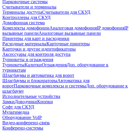
Парковочные системы
Считыватели и терминалы
Терминалы доступа
Считыватели для СКУД
Контроллеры для СКУД
Домофонная система
Комплекты домофонии
Аналоговая домофония
IP домофония
IP
вызывные панели
Аналоговые вызывные панели
Принтеры для карт и расходники
Расходные материалы
Карточные принтеры
Карточки и другие идентификаторы
Аксессуары для контроля доступа
Турникеты и ограждения
Турникеты
Калитки
Ограждения
Доп. оборудование к
турникетам
Шлагбаумы и автоматика для ворот
Шлагбаумы и блокираторы
Автоматика для
ворот
Парковочные комплексы и системы
Доп. оборудование к
шлагбауму
Исполнительные устройства
Замки
Доводчики
Кнопки
Софт для СКУД
Мультимедиа
Оборудование VoIP
Видео-конференц-связь
Конференц-системы