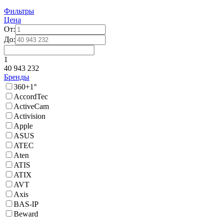
Фильтры
Цена
От:
До:
1
40 943 232
Бренды
360+1°
AccordTec
ActiveCam
Activision
Apple
ASUS
ATEC
Aten
ATIS
ATIX
AVT
Axis
BAS-IP
Beward