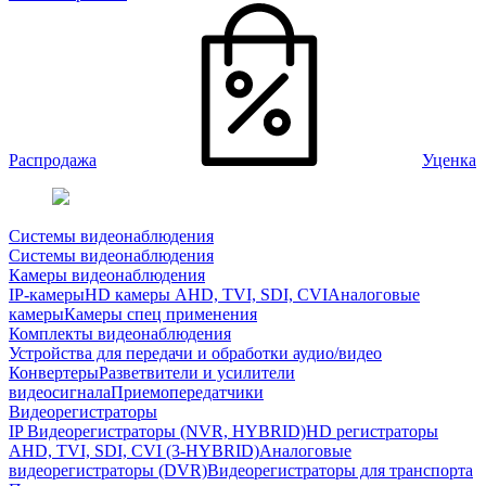
Распродажа
Уценка
Системы видеонаблюдения
Системы видеонаблюдения
Камеры видеонаблюдения
IP-камеры
HD камеры AHD, TVI, SDI, CVI
Аналоговые
камеры
Камеры спец применения
Комплекты видеонаблюдения
Устройства для передачи и обработки аудио/видео
Конвертеры
Разветвители и усилители
видеосигнала
Приемопередатчики
Видеорегистраторы
IP Видеорегистраторы (NVR, HYBRID)
HD регистраторы
AHD, TVI, SDI, CVI (3-HYBRID)
Аналоговые
видеорегистраторы (DVR)
Видеорегистраторы для транспорта