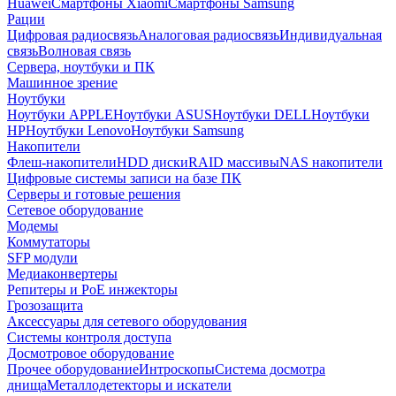
Huawei
Смартфоны Xiaomi
Смартфоны Samsung
Рации
Цифровая радиосвязь
Аналоговая радиосвязь
Индивидуальная
связь
Волновая связь
Сервера, ноутбуки и ПК
Машинное зрение
Ноутбуки
Ноутбуки APPLE
Ноутбуки ASUS
Ноутбуки DELL
Ноутбуки
HP
Ноутбуки Lenovo
Ноутбуки Samsung
Накопители
Флеш-накопители
HDD диски
RAID массивы
NAS накопители
Цифровые системы записи на базе ПК
Серверы и готовые решения
Сетевое оборудование
Модемы
Коммутаторы
SFP модули
Медиаконвертеры
Репитеры и PoE инжекторы
Грозозащита
Аксессуары для сетевого оборудования
Системы контроля доступа
Досмотровое оборудование
Прочее оборудование
Интроскопы
Система досмотра
днища
Металлодетекторы и искатели