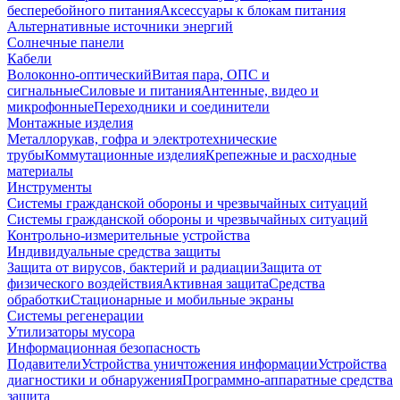
бесперебойного питания
Аксессуары к блокам питания
Альтернативные источники энергий
Солнечные панели
Кабели
Волоконно-оптический
Витая пара, ОПС и
сигнальные
Силовые и питания
Антенные, видео и
микрофонные
Переходники и соединители
Монтажные изделия
Металлорукав, гофра и электротехнические
трубы
Коммутационные изделия
Крепежные и расходные
материалы
Инструменты
Системы гражданской обороны и чрезвычайных ситуаций
Системы гражданской обороны и чрезвычайных ситуаций
Контрольно-измерительные устройства
Индивидуальные средства защиты
Защита от вирусов, бактерий и радиации
Защита от
физического воздействия
Активная защита
Средства
обработки
Стационарные и мобильные экраны
Системы регенерации
Утилизаторы мусора
Информационная безопасность
Подавители
Устройства уничтожения информации
Устройства
диагностики и обнаружения
Программно-аппаратные средства
защита