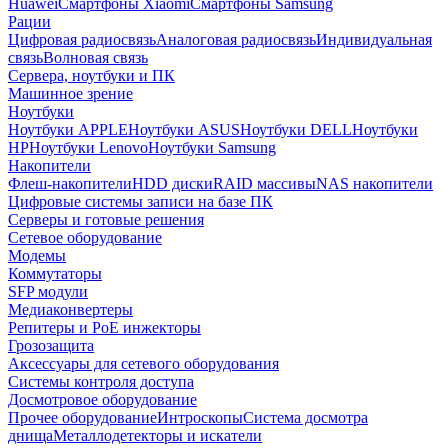
Huawei
Смартфоны Xiaomi
Смартфоны Samsung
Рации
Цифровая радиосвязь
Аналоговая радиосвязь
Индивидуальная
связь
Волновая связь
Сервера, ноутбуки и ПК
Машинное зрение
Ноутбуки
Ноутбуки APPLE
Ноутбуки ASUS
Ноутбуки DELL
Ноутбуки
HP
Ноутбуки Lenovo
Ноутбуки Samsung
Накопители
Флеш-накопители
HDD диски
RAID массивы
NAS накопители
Цифровые системы записи на базе ПК
Серверы и готовые решения
Сетевое оборудование
Модемы
Коммутаторы
SFP модули
Медиаконвертеры
Репитеры и PoE инжекторы
Грозозащита
Аксессуары для сетевого оборудования
Системы контроля доступа
Досмотровое оборудование
Прочее оборудование
Интроскопы
Система досмотра
днища
Металлодетекторы и искатели