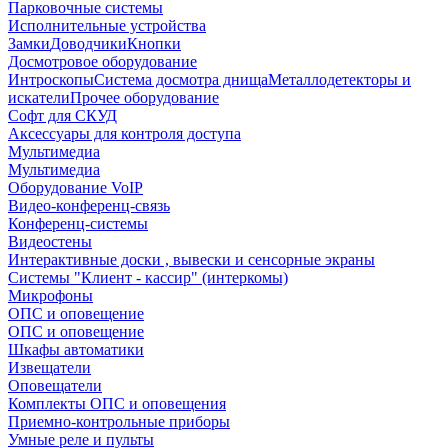
Парковочные системы
Исполнительные устройства
Замки
Доводчики
Кнопки
Досмотровое оборудование
Интроскопы
Система досмотра днища
Металлодетекторы и
искатели
Прочее оборудование
Софт для СКУД
Аксессуары для контроля доступа
Мультимедиа
Мультимедиа
Оборудование VoIP
Видео-конференц-связь
Конференц-системы
Видеостены
Интерактивные доски , вывески и сенсорные экраны
Системы "Клиент - кассир" (интеркомы)
Микрофоны
ОПС и оповещение
ОПС и оповещение
Шкафы автоматики
Извещатели
Оповещатели
Комплекты ОПС и оповещения
Приемно-контрольные приборы
Умные реле и пульты