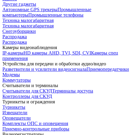
Другие гаджеты
Автономные GPS трекеры
Промышленные
компьютеры
Промышленные телефоны
Техника малогабаритная
Техника малогабаритная
Снегоуборщики
Распродажа
Распродажа
Камеры видеонаблюдения
IP-камеры
HD камеры AHD, TVI, SDI, CVI
Камеры спец
применения
Устройства для передачи и обработки аудио/видео
Разветвители и усилители видеосигнала
Приемопередатчики
Модемы
Коммутаторы
Считыватели и терминалы
Считыватели для СКУД
Терминалы доступа
Контроллеры для СКУД
Турникеты и ограждения
Турникеты
Извещатели
Оповещатели
Комплекты ОПС и оповещения
Приемно-контрольные приборы
Видеорегистраторы