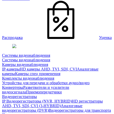
Распродажа
Уценка
Системы видеонаблюдения
Системы видеонаблюдения
Камеры видеонаблюдения
IP-камеры
HD камеры AHD, TVI, SDI, CVI
Аналоговые
камеры
Камеры спец применения
Комплекты видеонаблюдения
Устройства для передачи и обработки аудио/видео
Конвертеры
Разветвители и усилители
видеосигнала
Приемопередатчики
Видеорегистраторы
IP Видеорегистраторы (NVR, HYBRID)
HD регистраторы
AHD, TVI, SDI, CVI (3-HYBRID)
Аналоговые
видеорегистраторы (DVR)
Видеорегистраторы для транспорта