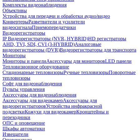
Комплекты видеонаблюдения
Объективы
Устройства для передачи и обработки аудио/видео
Конвертеры
Разветвители и усилители
видеосигнала
Приемопередатчики
Видеорегистраторы
IP Видеорегистраторы (NVR, HYBRID)
HD регистраторы
AHD, TVI, SDI, CVI (3-HYBRID)
Аналоговые
видеорегистраторы (DVR)
Видеорегистраторы для транспорта
Мониторы
Мониторы и панели
Аксессуары для мониторов
LED панели
Тепловизионное оборудование
Стационарные тепловизоры
Ручные тепловизоры
Поворотные
тепловизоры
Софт для видеонаблюдения
Пульты управления
Аксессуары для видеонаблюдения
Аксессуары для видеокамер
Аксессуары для
видеорегистраторов
Устройства инфракрасной
подсветки
Кожухи для видеокамер
Кронштейны и
переходники
ОПС и оповещение
Шкафы автоматики
Извещатели
Оповещатели