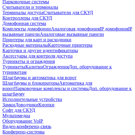
Парковочные системы
Считыватели и терминалы
Терминалы доступа
Считыватели для СКУД
Контроллеры для СКУД
Домофонная система
Комплекты домофонии
Аналоговая домофония
IP домофония
IP
вызывные панели
Аналоговые вызывные панели
Принтеры для карт и расходники
Расходные материалы
Карточные принтеры
Карточки и другие идентификаторы
Аксессуары для контроля доступа
Турникеты и ограждения
Турникеты
Калитки
Ограждения
Доп. оборудование к
турникетам
Шлагбаумы и автоматика для ворот
Шлагбаумы и блокираторы
Автоматика для
ворот
Парковочные комплексы и системы
Доп. оборудование к
шлагбауму
Исполнительные устройства
Замки
Доводчики
Кнопки
Софт для СКУД
Мультимедиа
Оборудование VoIP
Видео-конференц-связь
Конференц-системы