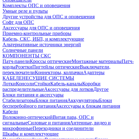
Комплекты ОПС и оповещения
Умные реле и пульты
Другие устройства для ОПС и оповещения
Софт для ОПС
Аксессуары для ОПС и оповещения
Приемно-контрольные приборы
Кабель, СКС, ИБП, и комплектующие
Альтернативные источники энергий
Солнечные панели
КОМПОНЕНТЫ СКС
Патч-панели
Кроссы оптические
Монтажные материалы
Патч-
корды
Розетки
Пигтейлы оптические
Выключатели,
переключатели
Коннекторы, колпачки
Адаптеры
КАБЕЛЕНЕСУЩИЕ СИСТЕМЫ
Лотки
Консоли
Стойки
Кабель-каналы
Коробки
распределительные
Аксессуары для лотков
Другое
Блоки питания и аксессуары
Стабилизаторы
Блоки питания
Аккумуляторы
Блоки
бесперебойного питания
Аксессуары к блокам питания
Кабели
Волоконно-оптический
Витая пара, ОПС и
сигнальные
Силовые и питания
Антенные, видео и
микрофонные
Переходники и соединители
Шкафы и комплектующие