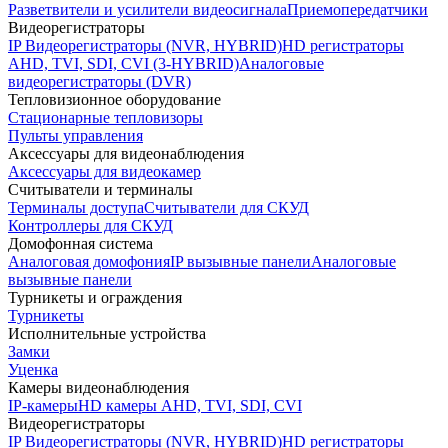
Разветвители и усилители видеосигнала
Приемопередатчики
Видеорегистраторы
IP Видеорегистраторы (NVR, HYBRID)
HD регистраторы
AHD, TVI, SDI, CVI (3-HYBRID)
Аналоговые
видеорегистраторы (DVR)
Тепловизионное оборудование
Стационарные тепловизоры
Пульты управления
Аксессуары для видеонаблюдения
Аксессуары для видеокамер
Считыватели и терминалы
Терминалы доступа
Считыватели для СКУД
Контроллеры для СКУД
Домофонная система
Аналоговая домофония
IP вызывные панели
Аналоговые
вызывные панели
Турникеты и ограждения
Турникеты
Исполнительные устройства
Замки
Уценка
Камеры видеонаблюдения
IP-камеры
HD камеры AHD, TVI, SDI, CVI
Видеорегистраторы
IP Видеорегистраторы (NVR, HYBRID)
HD регистраторы