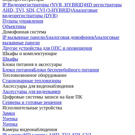
IP Видеорегистраторы (NVR, HYBRID)
HD регистраторы
AHD, TVI, SDI, CVI (3-HYBRID)
Аналоговые
видеорегистраторы (DVR)
Пульты управления
Объективы
Домофонная система
IP вызывные панели
Аналоговая домофония
Аналоговые
вызывные панели
Другие устройства для ОПС и оповещения
Шкафы и комплектующие
Шкафы
Блоки питания и аксессуары
Блоки питания
Блоки бесперебойного питания
Тепловизионное оборудование
Стационарные тепловизоры
Аксессуары для видеонаблюдения
Аксессуары для видеокамер
Цифровые системы записи на базе ПК
Серверы и готовые решения
Исполнительные устройства
Замки
Уценка
Уценка
Камеры видеонаблюдения
IP-камеры
HD камеры AHD, TVI, SDI, CVI