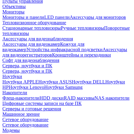
Пульты управления
Объективы
Мониторы
Мониторы и панели
LED панели
Аксессуары для мониторов
Тепловизионное оборудование
Стационарные тепловизоры
Ручные тепловизоры
Поворотные
тепловизоры
Аксессуары для видеонаблюдения
Аксессуары для видеокамер
Кожухи для
видеокамер
Устройства инфракрасной подсветки
Аксессуары
для видеорегистраторов
Кронштейны и переходники
Софт для видеонаблюдения
Сервера, ноутбуки и ПК
Сервера, ноутбуки и ПК
Ноутбуки
Ноутбуки APPLE
Ноутбуки ASUS
Ноутбуки DELL
Ноутбуки
HP
Ноутбуки Lenovo
Ноутбуки Samsung
Накопители
Флеш-накопители
HDD диски
RAID массивы
NAS накопители
Цифровые системы записи на базе ПК
Серверы и готовые решения
Машинное зрение
Сетевое оборудование
Сетевое оборудование
Модемы