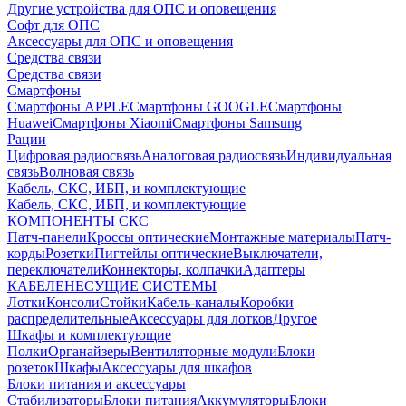
Другие устройства для ОПС и оповещения
Софт для ОПС
Аксессуары для ОПС и оповещения
Средства связи
Средства связи
Смартфоны
Смартфоны APPLE
Смартфоны GOOGLE
Смартфоны
Huawei
Смартфоны Xiaomi
Смартфоны Samsung
Рации
Цифровая радиосвязь
Аналоговая радиосвязь
Индивидуальная
связь
Волновая связь
Кабель, СКС, ИБП, и комплектующие
Кабель, СКС, ИБП, и комплектующие
КОМПОНЕНТЫ СКС
Патч-панели
Кроссы оптические
Монтажные материалы
Патч-
корды
Розетки
Пигтейлы оптические
Выключатели,
переключатели
Коннекторы, колпачки
Адаптеры
КАБЕЛЕНЕСУЩИЕ СИСТЕМЫ
Лотки
Консоли
Стойки
Кабель-каналы
Коробки
распределительные
Аксессуары для лотков
Другое
Шкафы и комплектующие
Полки
Органайзеры
Вентиляторные модули
Блоки
розеток
Шкафы
Аксессуары для шкафов
Блоки питания и аксессуары
Стабилизаторы
Блоки питания
Аккумуляторы
Блоки