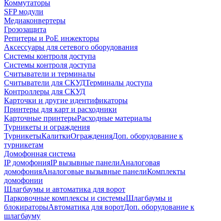
Коммутаторы
SFP модули
Медиаконвертеры
Грозозащита
Репитеры и PoE инжекторы
Аксессуары для сетевого оборудования
Системы контроля доступа
Системы контроля доступа
Считыватели и терминалы
Считыватели для СКУД
Терминалы доступа
Контроллеры для СКУД
Карточки и другие идентификаторы
Принтеры для карт и расходники
Карточные принтеры
Расходные материалы
Турникеты и ограждения
Турникеты
Калитки
Ограждения
Доп. оборудование к
турникетам
Домофонная система
IP домофония
IP вызывные панели
Аналоговая
домофония
Аналоговые вызывные панели
Комплекты
домофонии
Шлагбаумы и автоматика для ворот
Парковочные комплексы и системы
Шлагбаумы и
блокираторы
Автоматика для ворот
Доп. оборудование к
шлагбауму