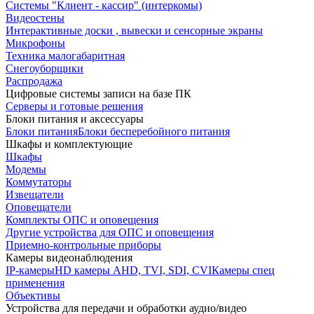
Системы "Клиент - кассир" (интеркомы)
Видеостены
Интерактивные доски , вывески и сенсорные экраны
Микрофоны
Техника малогабаритная
Снегоуборщики
Распродажа
Цифровые системы записи на базе ПК
Серверы и готовые решения
Блоки питания и аксессуары
Блоки питания
Блоки бесперебойного питания
Шкафы и комплектующие
Шкафы
Модемы
Коммутаторы
Извещатели
Оповещатели
Комплекты ОПС и оповещения
Другие устройства для ОПС и оповещения
Приемно-контрольные приборы
Камеры видеонаблюдения
IP-камеры
HD камеры AHD, TVI, SDI, CVI
Камеры спец
применения
Объективы
Устройства для передачи и обработки аудио/видео