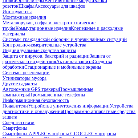
Полки
Органайзеры
Вентиляторные модули
Блоки
розеток
Шкафы
Аксессуары для шкафов
Инструменты
Монтажные изделия
Металлорукав, гофра и электротехнические
трубы
Коммутационные изделия
Крепежные и расходные
материалы
Системы гражданской обороны и чрезвычайных ситуаций
Контрольно-измерительные устройства
Индивидуальные средства защиты
Защита от вирусов, бактерий и радиации
Защита от
физического воздействия
Активная защита
Средства
обработки
Стационарные и мобильные экраны
Системы регенерации
Утилизаторы мусора
Другие гаджеты
Автономные GPS трекеры
Промышленные
компьютеры
Промышленные телефоны
Информационная безопасность
Подавители
Устройства уничтожения информации
Устройства
диагностики и обнаружения
Программно-аппаратные средства
защита
Средства связи
Смартфоны
Смартфоны APPLE
Смартфоны GOOGLE
Смартфоны