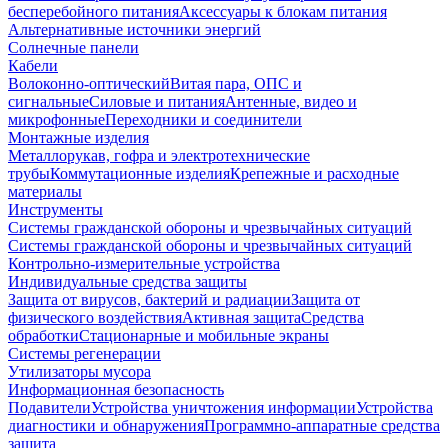
бесперебойного питания
Аксессуары к блокам питания
Альтернативные источники энергий
Солнечные панели
Кабели
Волоконно-оптический
Витая пара, ОПС и
сигнальные
Силовые и питания
Антенные, видео и
микрофонные
Переходники и соединители
Монтажные изделия
Металлорукав, гофра и электротехнические
трубы
Коммутационные изделия
Крепежные и расходные
материалы
Инструменты
Системы гражданской обороны и чрезвычайных ситуаций
Системы гражданской обороны и чрезвычайных ситуаций
Контрольно-измерительные устройства
Индивидуальные средства защиты
Защита от вирусов, бактерий и радиации
Защита от
физического воздействия
Активная защита
Средства
обработки
Стационарные и мобильные экраны
Системы регенерации
Утилизаторы мусора
Информационная безопасность
Подавители
Устройства уничтожения информации
Устройства
диагностики и обнаружения
Программно-аппаратные средства
защита