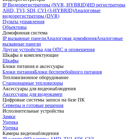
IP Видеорегистраторы (NVR, HYBRID)
HD регистраторы
AHD, TVI, SDI, CVI (3-HYBRID)
Аналоговые
видеорегистраторы (DVR)
Пульты управления
Объективы
Домофонная система
IP вызывные панели
Аналоговая домофония
Аналоговые
вызывные панели
Другие устройства для ОПС и оповещения
Шкафы и комплектующие
Шкафы
Блоки питания и аксессуары
Блоки питания
Блоки бесперебойного питания
Тепловизионное оборудование
Стационарные тепловизоры
Аксессуары для видеонаблюдения
Аксессуары для видеокамер
Цифровые системы записи на базе ПК
Серверы и готовые решения
Исполнительные устройства
Замки
Уценка
Уценка
Камеры видеонаблюдения
IP-камеры
HD камеры AHD, TVI, SDI, CVI