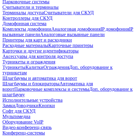
Парковочные системы
Считыватели и терминалы
Терминалы доступа
Считыватели для СКУД
Контроллеры для СКУД
Домофонная система
Комплекты домофонии
Аналоговая домофония
IP домофония
IP
вызывные панели
Аналоговые вызывные панели
Принтеры для карт и расходники
Расходные материалы
Карточные принтеры
Карточки и другие идентификаторы
Аксессуары для контроля доступа
Турникеты и ограждения
Турникеты
Калитки
Ограждения
Доп. оборудование к
турникетам
Шлагбаумы и автоматика для ворот
Шлагбаумы и блокираторы
Автоматика для
ворот
Парковочные комплексы и системы
Доп. оборудование к
шлагбауму
Исполнительные устройства
Замки
Доводчики
Кнопки
Софт для СКУД
Мультимедиа
Оборудование VoIP
Видео-конференц-связь
Конференц-системы