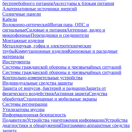
бесперебойного питания
Аксессуары к блокам питания
Альтернативные источники энергий
Солнечные панели
Кабели
Волоконно-оптический
Витая пара, ОПС и
сигнальные
Силовые и питания
Антенные, видео и
микрофонные
Переходники и соединители
Монтажные изделия
Металлорукав, гофра и электротехнические
трубы
Коммутационные изделия
Крепежные и расходные
материалы
Инструменты
Системы гражданской обороны и чрезвычайных ситуаций
Системы гражданской обороны и чрезвычайных ситуаций
Контрольно-измерительные устройства
Индивидуальные средства защиты
Защита от вирусов, бактерий и радиации
Защита от
физического воздействия
Активная защита
Средства
обработки
Стационарные и мобильные экраны
Системы регенерации
Утилизаторы мусора
Информационная безопасность
Подавители
Устройства уничтожения информации
Устройства
диагностики и обнаружения
Программно-аппаратные средства
защита