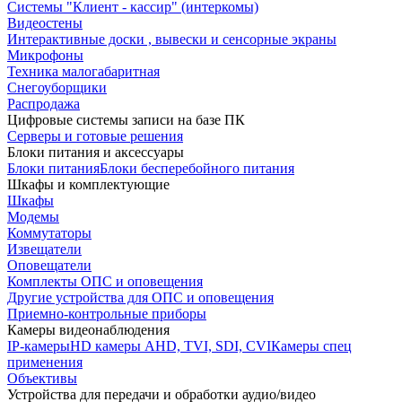
Системы "Клиент - кассир" (интеркомы)
Видеостены
Интерактивные доски , вывески и сенсорные экраны
Микрофоны
Техника малогабаритная
Снегоуборщики
Распродажа
Цифровые системы записи на базе ПК
Серверы и готовые решения
Блоки питания и аксессуары
Блоки питания
Блоки бесперебойного питания
Шкафы и комплектующие
Шкафы
Модемы
Коммутаторы
Извещатели
Оповещатели
Комплекты ОПС и оповещения
Другие устройства для ОПС и оповещения
Приемно-контрольные приборы
Камеры видеонаблюдения
IP-камеры
HD камеры AHD, TVI, SDI, CVI
Камеры спец
применения
Объективы
Устройства для передачи и обработки аудио/видео