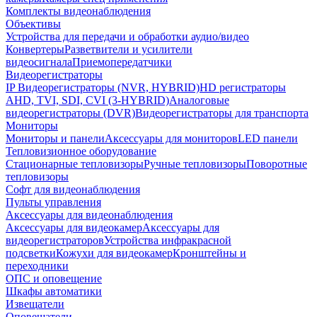
Комплекты видеонаблюдения
Объективы
Устройства для передачи и обработки аудио/видео
Конвертеры
Разветвители и усилители
видеосигнала
Приемопередатчики
Видеорегистраторы
IP Видеорегистраторы (NVR, HYBRID)
HD регистраторы
AHD, TVI, SDI, CVI (3-HYBRID)
Аналоговые
видеорегистраторы (DVR)
Видеорегистраторы для транспорта
Мониторы
Мониторы и панели
Аксессуары для мониторов
LED панели
Тепловизионное оборудование
Стационарные тепловизоры
Ручные тепловизоры
Поворотные
тепловизоры
Софт для видеонаблюдения
Пульты управления
Аксессуары для видеонаблюдения
Аксессуары для видеокамер
Аксессуары для
видеорегистраторов
Устройства инфракрасной
подсветки
Кожухи для видеокамер
Кронштейны и
переходники
ОПС и оповещение
Шкафы автоматики
Извещатели
Оповещатели