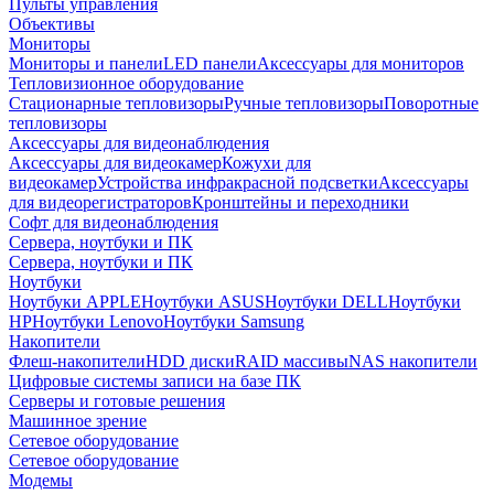
Пульты управления
Объективы
Мониторы
Мониторы и панели
LED панели
Аксессуары для мониторов
Тепловизионное оборудование
Стационарные тепловизоры
Ручные тепловизоры
Поворотные
тепловизоры
Аксессуары для видеонаблюдения
Аксессуары для видеокамер
Кожухи для
видеокамер
Устройства инфракрасной подсветки
Аксессуары
для видеорегистраторов
Кронштейны и переходники
Софт для видеонаблюдения
Сервера, ноутбуки и ПК
Сервера, ноутбуки и ПК
Ноутбуки
Ноутбуки APPLE
Ноутбуки ASUS
Ноутбуки DELL
Ноутбуки
HP
Ноутбуки Lenovo
Ноутбуки Samsung
Накопители
Флеш-накопители
HDD диски
RAID массивы
NAS накопители
Цифровые системы записи на базе ПК
Серверы и готовые решения
Машинное зрение
Сетевое оборудование
Сетевое оборудование
Модемы