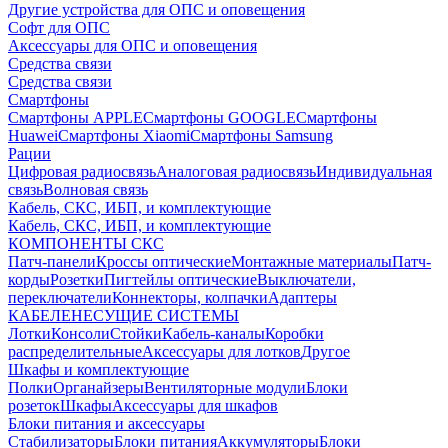
Другие устройства для ОПС и оповещения
Софт для ОПС
Аксессуары для ОПС и оповещения
Средства связи
Средства связи
Смартфоны
Смартфоны APPLE
Смартфоны GOOGLE
Смартфоны
Huawei
Смартфоны Xiaomi
Смартфоны Samsung
Рации
Цифровая радиосвязь
Аналоговая радиосвязь
Индивидуальная
связь
Волновая связь
Кабель, СКС, ИБП, и комплектующие
Кабель, СКС, ИБП, и комплектующие
КОМПОНЕНТЫ СКС
Патч-панели
Кроссы оптические
Монтажные материалы
Патч-
корды
Розетки
Пигтейлы оптические
Выключатели,
переключатели
Коннекторы, колпачки
Адаптеры
КАБЕЛЕНЕСУЩИЕ СИСТЕМЫ
Лотки
Консоли
Стойки
Кабель-каналы
Коробки
распределительные
Аксессуары для лотков
Другое
Шкафы и комплектующие
Полки
Органайзеры
Вентиляторные модули
Блоки
розеток
Шкафы
Аксессуары для шкафов
Блоки питания и аксессуары
Стабилизаторы
Блоки питания
Аккумуляторы
Блоки