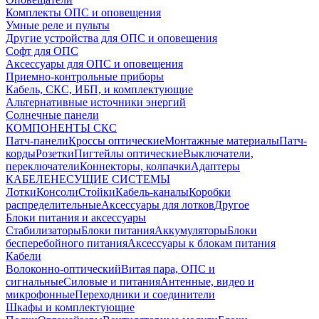
Комплекты ОПС и оповещения
Умные реле и пульты
Другие устройства для ОПС и оповещения
Софт для ОПС
Аксессуары для ОПС и оповещения
Приемно-контрольные приборы
Кабель, СКС, ИБП, и комплектующие
Альтернативные источники энергий
Солнечные панели
КОМПОНЕНТЫ СКС
Патч-панели
Кроссы оптические
Монтажные материалы
Патч-
корды
Розетки
Пигтейлы оптические
Выключатели,
переключатели
Коннекторы, колпачки
Адаптеры
КАБЕЛЕНЕСУЩИЕ СИСТЕМЫ
Лотки
Консоли
Стойки
Кабель-каналы
Коробки
распределительные
Аксессуары для лотков
Другое
Блоки питания и аксессуары
Стабилизаторы
Блоки питания
Аккумуляторы
Блоки
бесперебойного питания
Аксессуары к блокам питания
Кабели
Волоконно-оптический
Витая пара, ОПС и
сигнальные
Силовые и питания
Антенные, видео и
микрофонные
Переходники и соединители
Шкафы и комплектующие