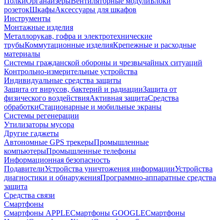
Полки
Органайзеры
Вентиляторные модули
Блоки
розеток
Шкафы
Аксессуары для шкафов
Инструменты
Монтажные изделия
Металлорукав, гофра и электротехнические
трубы
Коммутационные изделия
Крепежные и расходные
материалы
Системы гражданской обороны и чрезвычайных ситуаций
Контрольно-измерительные устройства
Индивидуальные средства защиты
Защита от вирусов, бактерий и радиации
Защита от
физического воздействия
Активная защита
Средства
обработки
Стационарные и мобильные экраны
Системы регенерации
Утилизаторы мусора
Другие гаджеты
Автономные GPS трекеры
Промышленные
компьютеры
Промышленные телефоны
Информационная безопасность
Подавители
Устройства уничтожения информации
Устройства
диагностики и обнаружения
Программно-аппаратные средства
защита
Средства связи
Смартфоны
Смартфоны APPLE
Смартфоны GOOGLE
Смартфоны