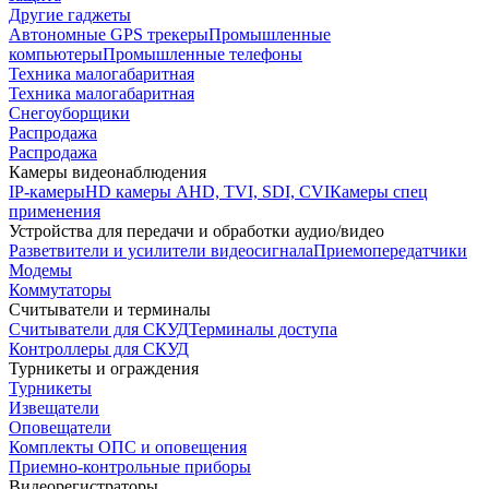
Другие гаджеты
Автономные GPS трекеры
Промышленные
компьютеры
Промышленные телефоны
Техника малогабаритная
Техника малогабаритная
Снегоуборщики
Распродажа
Распродажа
Камеры видеонаблюдения
IP-камеры
HD камеры AHD, TVI, SDI, CVI
Камеры спец
применения
Устройства для передачи и обработки аудио/видео
Разветвители и усилители видеосигнала
Приемопередатчики
Модемы
Коммутаторы
Считыватели и терминалы
Считыватели для СКУД
Терминалы доступа
Контроллеры для СКУД
Турникеты и ограждения
Турникеты
Извещатели
Оповещатели
Комплекты ОПС и оповещения
Приемно-контрольные приборы
Видеорегистраторы