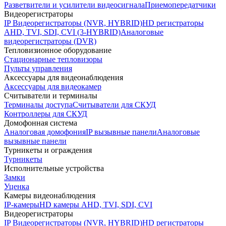
Разветвители и усилители видеосигнала
Приемопередатчики
Видеорегистраторы
IP Видеорегистраторы (NVR, HYBRID)
HD регистраторы
AHD, TVI, SDI, CVI (3-HYBRID)
Аналоговые
видеорегистраторы (DVR)
Тепловизионное оборудование
Стационарные тепловизоры
Пульты управления
Аксессуары для видеонаблюдения
Аксессуары для видеокамер
Считыватели и терминалы
Терминалы доступа
Считыватели для СКУД
Контроллеры для СКУД
Домофонная система
Аналоговая домофония
IP вызывные панели
Аналоговые
вызывные панели
Турникеты и ограждения
Турникеты
Исполнительные устройства
Замки
Уценка
Камеры видеонаблюдения
IP-камеры
HD камеры AHD, TVI, SDI, CVI
Видеорегистраторы
IP Видеорегистраторы (NVR, HYBRID)
HD регистраторы