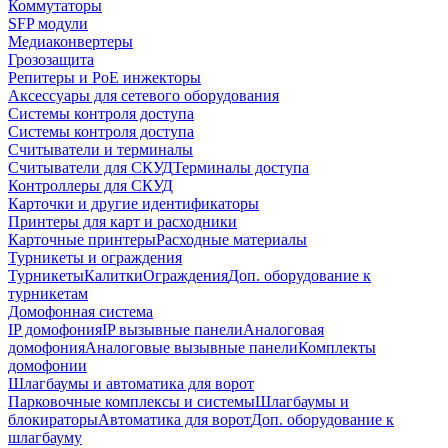
Коммутаторы
SFP модули
Медиаконвертеры
Грозозащита
Репитеры и PoE инжекторы
Аксессуары для сетевого оборудования
Системы контроля доступа
Системы контроля доступа
Считыватели и терминалы
Считыватели для СКУД
Терминалы доступа
Контроллеры для СКУД
Карточки и другие идентификаторы
Принтеры для карт и расходники
Карточные принтеры
Расходные материалы
Турникеты и ограждения
Турникеты
Калитки
Ограждения
Доп. оборудование к
турникетам
Домофонная система
IP домофония
IP вызывные панели
Аналоговая
домофония
Аналоговые вызывные панели
Комплекты
домофонии
Шлагбаумы и автоматика для ворот
Парковочные комплексы и системы
Шлагбаумы и
блокираторы
Автоматика для ворот
Доп. оборудование к
шлагбауму