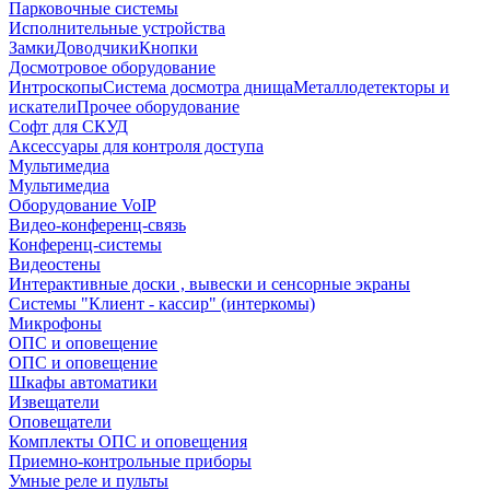
Парковочные системы
Исполнительные устройства
Замки
Доводчики
Кнопки
Досмотровое оборудование
Интроскопы
Система досмотра днища
Металлодетекторы и
искатели
Прочее оборудование
Софт для СКУД
Аксессуары для контроля доступа
Мультимедиа
Мультимедиа
Оборудование VoIP
Видео-конференц-связь
Конференц-системы
Видеостены
Интерактивные доски , вывески и сенсорные экраны
Системы "Клиент - кассир" (интеркомы)
Микрофоны
ОПС и оповещение
ОПС и оповещение
Шкафы автоматики
Извещатели
Оповещатели
Комплекты ОПС и оповещения
Приемно-контрольные приборы
Умные реле и пульты