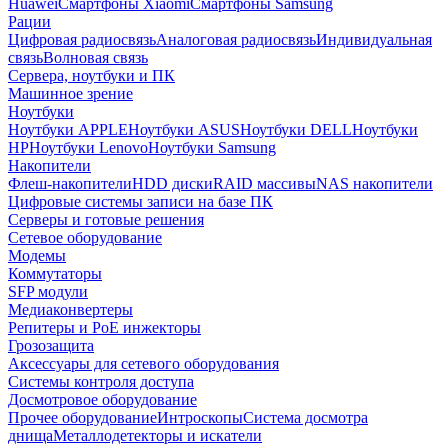
Huawei
Смартфоны Xiaomi
Смартфоны Samsung
Рации
Цифровая радиосвязь
Аналоговая радиосвязь
Индивидуальная
связь
Волновая связь
Сервера, ноутбуки и ПК
Машинное зрение
Ноутбуки
Ноутбуки APPLE
Ноутбуки ASUS
Ноутбуки DELL
Ноутбуки
HP
Ноутбуки Lenovo
Ноутбуки Samsung
Накопители
Флеш-накопители
HDD диски
RAID массивы
NAS накопители
Цифровые системы записи на базе ПК
Серверы и готовые решения
Сетевое оборудование
Модемы
Коммутаторы
SFP модули
Медиаконвертеры
Репитеры и PoE инжекторы
Грозозащита
Аксессуары для сетевого оборудования
Системы контроля доступа
Досмотровое оборудование
Прочее оборудование
Интроскопы
Система досмотра
днища
Металлодетекторы и искатели