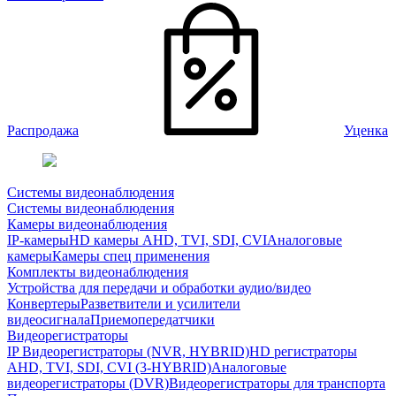
Распродажа
Уценка
Системы видеонаблюдения
Системы видеонаблюдения
Камеры видеонаблюдения
IP-камеры
HD камеры AHD, TVI, SDI, CVI
Аналоговые
камеры
Камеры спец применения
Комплекты видеонаблюдения
Устройства для передачи и обработки аудио/видео
Конвертеры
Разветвители и усилители
видеосигнала
Приемопередатчики
Видеорегистраторы
IP Видеорегистраторы (NVR, HYBRID)
HD регистраторы
AHD, TVI, SDI, CVI (3-HYBRID)
Аналоговые
видеорегистраторы (DVR)
Видеорегистраторы для транспорта