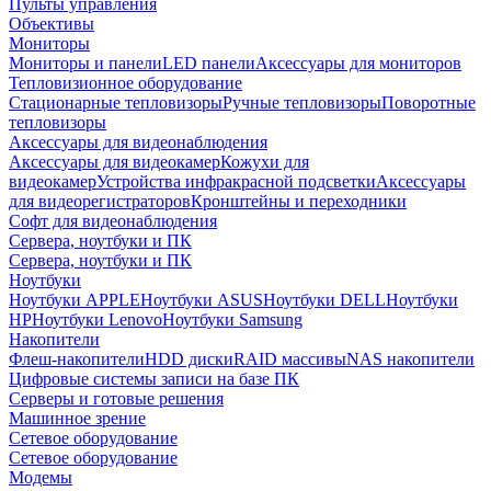
Пульты управления
Объективы
Мониторы
Мониторы и панели
LED панели
Аксессуары для мониторов
Тепловизионное оборудование
Стационарные тепловизоры
Ручные тепловизоры
Поворотные
тепловизоры
Аксессуары для видеонаблюдения
Аксессуары для видеокамер
Кожухи для
видеокамер
Устройства инфракрасной подсветки
Аксессуары
для видеорегистраторов
Кронштейны и переходники
Софт для видеонаблюдения
Сервера, ноутбуки и ПК
Сервера, ноутбуки и ПК
Ноутбуки
Ноутбуки APPLE
Ноутбуки ASUS
Ноутбуки DELL
Ноутбуки
HP
Ноутбуки Lenovo
Ноутбуки Samsung
Накопители
Флеш-накопители
HDD диски
RAID массивы
NAS накопители
Цифровые системы записи на базе ПК
Серверы и готовые решения
Машинное зрение
Сетевое оборудование
Сетевое оборудование
Модемы