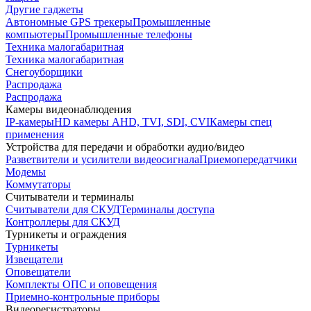
Другие гаджеты
Автономные GPS трекеры
Промышленные
компьютеры
Промышленные телефоны
Техника малогабаритная
Техника малогабаритная
Снегоуборщики
Распродажа
Распродажа
Камеры видеонаблюдения
IP-камеры
HD камеры AHD, TVI, SDI, CVI
Камеры спец
применения
Устройства для передачи и обработки аудио/видео
Разветвители и усилители видеосигнала
Приемопередатчики
Модемы
Коммутаторы
Считыватели и терминалы
Считыватели для СКУД
Терминалы доступа
Контроллеры для СКУД
Турникеты и ограждения
Турникеты
Извещатели
Оповещатели
Комплекты ОПС и оповещения
Приемно-контрольные приборы
Видеорегистраторы