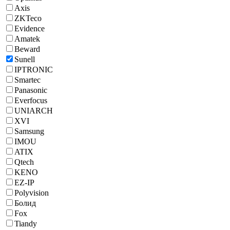
Axis
ZKTeco
Evidence
Amatek
Beward
Sunell
IPTRONIC
Smartec
Panasonic
Everfocus
UNIARCH
XVI
Samsung
IMOU
ATIX
Qtech
KENO
EZ-IP
Polyvision
Болид
Fox
Tiandy