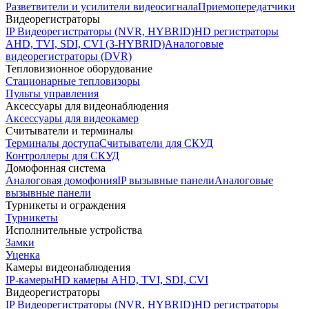
Разветвители и усилители видеосигнала
Приемопередатчики
Видеорегистраторы
IP Видеорегистраторы (NVR, HYBRID)
HD регистраторы
AHD, TVI, SDI, CVI (3-HYBRID)
Аналоговые
видеорегистраторы (DVR)
Тепловизионное оборудование
Стационарные тепловизоры
Пульты управления
Аксессуары для видеонаблюдения
Аксессуары для видеокамер
Считыватели и терминалы
Терминалы доступа
Считыватели для СКУД
Контроллеры для СКУД
Домофонная система
Аналоговая домофония
IP вызывные панели
Аналоговые
вызывные панели
Турникеты и ограждения
Турникеты
Исполнительные устройства
Замки
Уценка
Камеры видеонаблюдения
IP-камеры
HD камеры AHD, TVI, SDI, CVI
Видеорегистраторы
IP Видеорегистраторы (NVR, HYBRID)
HD регистраторы