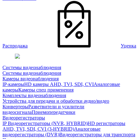
Распродажа
Уценка
Системы видеонаблюдения
Системы видеонаблюдения
Камеры видеонаблюдения
IP-камеры
HD камеры AHD, TVI, SDI, CVI
Аналоговые
камеры
Камеры спец применения
Комплекты видеонаблюдения
Устройства для передачи и обработки аудио/видео
Конвертеры
Разветвители и усилители
видеосигнала
Приемопередатчики
Видеорегистраторы
IP Видеорегистраторы (NVR, HYBRID)
HD регистраторы
AHD, TVI, SDI, CVI (3-HYBRID)
Аналоговые
видеорегистраторы (DVR)
Видеорегистраторы для транспорта