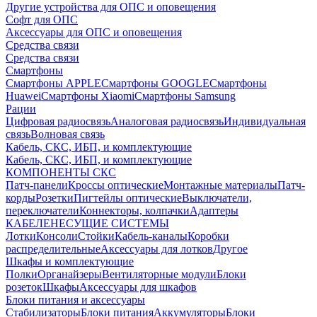
Другие устройства для ОПС и оповещения
Софт для ОПС
Аксессуары для ОПС и оповещения
Средства связи
Средства связи
Смартфоны
Смартфоны APPLE
Смартфоны GOOGLE
Смартфоны
Huawei
Смартфоны Xiaomi
Смартфоны Samsung
Рации
Цифровая радиосвязь
Аналоговая радиосвязь
Индивидуальная
связь
Волновая связь
Кабель, СКС, ИБП, и комплектующие
Кабель, СКС, ИБП, и комплектующие
КОМПОНЕНТЫ СКС
Патч-панели
Кроссы оптические
Монтажные материалы
Патч-
корды
Розетки
Пигтейлы оптические
Выключатели,
переключатели
Коннекторы, колпачки
Адаптеры
КАБЕЛЕНЕСУЩИЕ СИСТЕМЫ
Лотки
Консоли
Стойки
Кабель-каналы
Коробки
распределительные
Аксессуары для лотков
Другое
Шкафы и комплектующие
Полки
Органайзеры
Вентиляторные модули
Блоки
розеток
Шкафы
Аксессуары для шкафов
Блоки питания и аксессуары
Стабилизаторы
Блоки питания
Аккумуляторы
Блоки