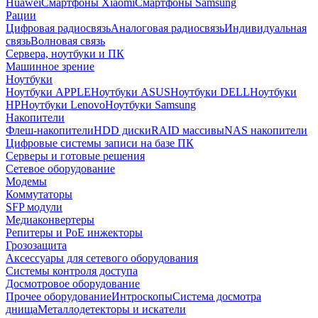
Huawei
Смартфоны Xiaomi
Смартфоны Samsung
Рации
Цифровая радиосвязь
Аналоговая радиосвязь
Индивидуальная
связь
Волновая связь
Сервера, ноутбуки и ПК
Машинное зрение
Ноутбуки
Ноутбуки APPLE
Ноутбуки ASUS
Ноутбуки DELL
Ноутбуки
HP
Ноутбуки Lenovo
Ноутбуки Samsung
Накопители
Флеш-накопители
HDD диски
RAID массивы
NAS накопители
Цифровые системы записи на базе ПК
Серверы и готовые решения
Сетевое оборудование
Модемы
Коммутаторы
SFP модули
Медиаконвертеры
Репитеры и PoE инжекторы
Грозозащита
Аксессуары для сетевого оборудования
Системы контроля доступа
Досмотровое оборудование
Прочее оборудование
Интроскопы
Система досмотра
днища
Металлодетекторы и искатели