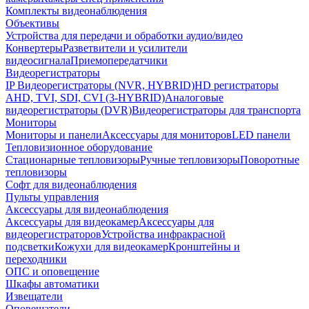
Комплекты видеонаблюдения
Объективы
Устройства для передачи и обработки аудио/видео
Конвертеры
Разветвители и усилители
видеосигнала
Приемопередатчики
Видеорегистраторы
IP Видеорегистраторы (NVR, HYBRID)
HD регистраторы
AHD, TVI, SDI, CVI (3-HYBRID)
Аналоговые
видеорегистраторы (DVR)
Видеорегистраторы для транспорта
Мониторы
Мониторы и панели
Аксессуары для мониторов
LED панели
Тепловизионное оборудование
Стационарные тепловизоры
Ручные тепловизоры
Поворотные
тепловизоры
Софт для видеонаблюдения
Пульты управления
Аксессуары для видеонаблюдения
Аксессуары для видеокамер
Аксессуары для
видеорегистраторов
Устройства инфракрасной
подсветки
Кожухи для видеокамер
Кронштейны и
переходники
ОПС и оповещение
Шкафы автоматики
Извещатели
Оповещатели