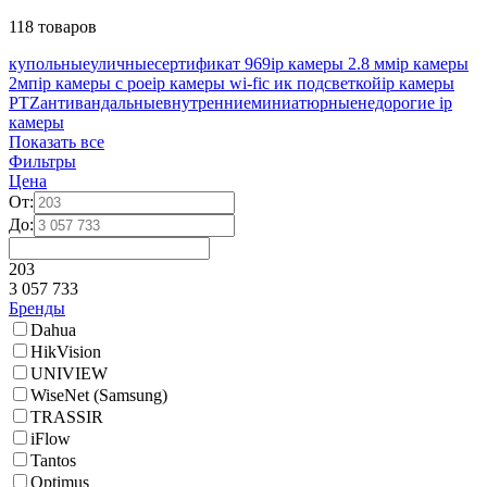
118 товаров
купольные
уличные
сертификат 969
ip камеры 2.8 мм
ip камеры
2мп
ip камеры с poe
ip камеры wi-fi
с ик подсветкой
ip камеры
PTZ
антивандальные
внутренние
миниатюрные
недорогие ip
камеры
Показать все
Фильтры
Цена
От:
До:
203
3 057 733
Бренды
Dahua
HikVision
UNIVIEW
WiseNet (Samsung)
TRASSIR
iFlow
Tantos
Optimus