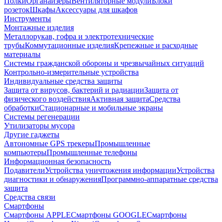
Полки
Органайзеры
Вентиляторные модули
Блоки
розеток
Шкафы
Аксессуары для шкафов
Инструменты
Монтажные изделия
Металлорукав, гофра и электротехнические
трубы
Коммутационные изделия
Крепежные и расходные
материалы
Системы гражданской обороны и чрезвычайных ситуаций
Контрольно-измерительные устройства
Индивидуальные средства защиты
Защита от вирусов, бактерий и радиации
Защита от
физического воздействия
Активная защита
Средства
обработки
Стационарные и мобильные экраны
Системы регенерации
Утилизаторы мусора
Другие гаджеты
Автономные GPS трекеры
Промышленные
компьютеры
Промышленные телефоны
Информационная безопасность
Подавители
Устройства уничтожения информации
Устройства
диагностики и обнаружения
Программно-аппаратные средства
защита
Средства связи
Смартфоны
Смартфоны APPLE
Смартфоны GOOGLE
Смартфоны