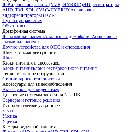
IP Видеорегистраторы (NVR, HYBRID)
HD регистраторы
AHD, TVI, SDI, CVI (3-HYBRID)
Аналоговые
видеорегистраторы (DVR)
Пульты управления
Объективы
Домофонная система
IP вызывные панели
Аналоговая домофония
Аналоговые
вызывные панели
Другие устройства для ОПС и оповещения
Шкафы и комплектующие
Шкафы
Блоки питания и аксессуары
Блоки питания
Блоки бесперебойного питания
Тепловизионное оборудование
Стационарные тепловизоры
Аксессуары для видеонаблюдения
Аксессуары для видеокамер
Цифровые системы записи на базе ПК
Серверы и готовые решения
Исполнительные устройства
Замки
Уценка
Уценка
Камеры видеонаблюдения
IP-камеры
HD камеры AHD, TVI, SDI, CVI