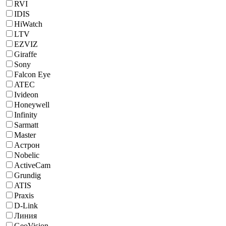
RVI
IDIS
HiWatch
LTV
EZVIZ
Giraffe
Sony
Falcon Eye
ATEC
Ivideon
Honeywell
Infinity
Sarmatt
Master
Астрон
Nobelic
ActiveCam
Grundig
ATIS
Praxis
D-Link
Линия
GeoVision