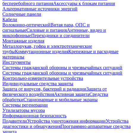
бесперебойного питания
Аксессуары к блокам питания
Альтернативные источники энергий
Солнечные панели
Кабели
Волоконно-оптический
Витая пара, ОПС и
сигнальные
Силовые и питания
Антенные, видео и
микрофонные
Переходники и соединители
Монтажные изделия
Металлорукав, гофра и электротехнические
трубы
Коммутационные изделия
Крепежные и расходные
материалы
Инструменты
Системы гражданской обороны и чрезвычайных ситуаций
Системы гражданской обороны и чрезвычайных ситуаций
Контрольно-измерительные устройства
Индивидуальные средства защиты
Защита от вирусов, бактерий и радиации
Защита от
физического воздействия
Активная защита
Средства
обработки
Стационарные и мобильные экраны
Системы регенерации
Утилизаторы мусора
Информационная безопасность
Подавители
Устройства уничтожения информации
Устройства
диагностики и обнаружения
Программно-аппаратные средства
защита