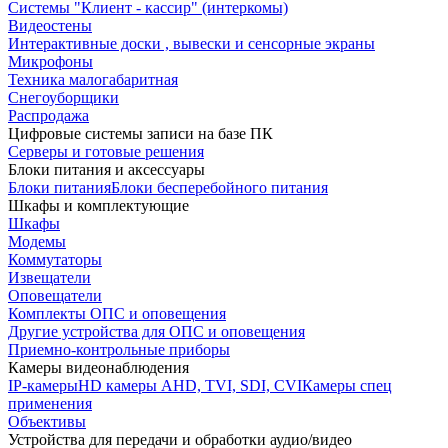
Системы "Клиент - кассир" (интеркомы)
Видеостены
Интерактивные доски , вывески и сенсорные экраны
Микрофоны
Техника малогабаритная
Снегоуборщики
Распродажа
Цифровые системы записи на базе ПК
Серверы и готовые решения
Блоки питания и аксессуары
Блоки питания
Блоки бесперебойного питания
Шкафы и комплектующие
Шкафы
Модемы
Коммутаторы
Извещатели
Оповещатели
Комплекты ОПС и оповещения
Другие устройства для ОПС и оповещения
Приемно-контрольные приборы
Камеры видеонаблюдения
IP-камеры
HD камеры AHD, TVI, SDI, CVI
Камеры спец
применения
Объективы
Устройства для передачи и обработки аудио/видео