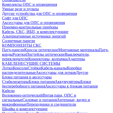
Комплекты ОПС и оповещения
Умные реле и пульты
Другие устройства для ОПС и оповещения
Софт для ОПС
Аксессуары для ОПС и оповещения
Приемно-контрольные приборы
Кабель, СКС, ИБП, и комплектующие
Альтернативные источники энергий
Солнечные панели
КОМПОНЕНТЫ СКС
Патч-панели
Кроссы оптические
Монтажные материалы
Патч-
корды
Розетки
Пигтейлы оптические
Выключатели,
переключатели
Коннекторы, колпачки
Адаптеры
КАБЕЛЕНЕСУЩИЕ СИСТЕМЫ
Лотки
Консоли
Стойки
Кабель-каналы
Коробки
распределительные
Аксессуары для лотков
Другое
Блоки питания и аксессуары
Стабилизаторы
Блоки питания
Аккумуляторы
Блоки
бесперебойного питания
Аксессуары к блокам питания
Кабели
Волоконно-оптический
Витая пара, ОПС и
сигнальные
Силовые и питания
Антенные, видео и
микрофонные
Переходники и соединители
Шкафы и комплектующие