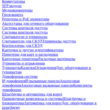
Коммутаторы
SFP модули
Медиаконвертеры
Грозозащита
Репитеры и PoE инжекторы
Аксессуары для сетевого оборудования
Системы контроля доступа
Системы контроля доступа
Считыватели и терминалы
Считыватели для СКУД
Терминалы доступа
Контроллеры для СКУД
Карточки и другие идентификаторы
Принтеры для карт и расходники
Карточные принтеры
Расходные материалы
Турникеты и ограждения
Турникеты
Калитки
Ограждения
Доп. оборудование к
турникетам
Домофонная система
IP домофония
IP вызывные панели
Аналоговая
домофония
Аналоговые вызывные панели
Комплекты
домофонии
Шлагбаумы и автоматика для ворот
Парковочные комплексы и системы
Шлагбаумы и
блокираторы
Автоматика для ворот
Доп. оборудование к
шлагбауму