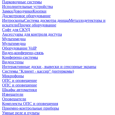
Парковочные системы
Исполнительные устройства
Замки
Доводчики
Кнопки
Досмотровое оборудование
Интроскопы
Система досмотра днища
Металлодетекторы и
искатели
Прочее оборудование
Софт для СКУД
Аксессуары для контроля доступа
Мультимедиа
Мультимедиа
Оборудование VoIP
Видео-конференц-связь
Конференц-системы
Видеостены
Интерактивные доски , вывески и сенсорные экраны
Системы "Клиент - кассир" (интеркомы)
Микрофоны
ОПС и оповещение
ОПС и оповещение
Шкафы автоматики
Извещатели
Оповещатели
Комплекты ОПС и оповещения
Приемно-контрольные приборы
Умные реле и пульты