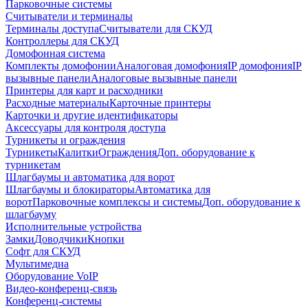
Парковочные системы
Считыватели и терминалы
Терминалы доступа
Считыватели для СКУД
Контроллеры для СКУД
Домофонная система
Комплекты домофонии
Аналоговая домофония
IP домофония
IP
вызывные панели
Аналоговые вызывные панели
Принтеры для карт и расходники
Расходные материалы
Карточные принтеры
Карточки и другие идентификаторы
Аксессуары для контроля доступа
Турникеты и ограждения
Турникеты
Калитки
Ограждения
Доп. оборудование к
турникетам
Шлагбаумы и автоматика для ворот
Шлагбаумы и блокираторы
Автоматика для
ворот
Парковочные комплексы и системы
Доп. оборудование к
шлагбауму
Исполнительные устройства
Замки
Доводчики
Кнопки
Софт для СКУД
Мультимедиа
Оборудование VoIP
Видео-конференц-связь
Конференц-системы