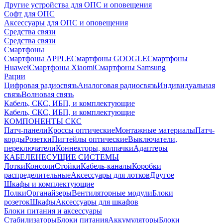
Другие устройства для ОПС и оповещения
Софт для ОПС
Аксессуары для ОПС и оповещения
Средства связи
Средства связи
Смартфоны
Смартфоны APPLE
Смартфоны GOOGLE
Смартфоны
Huawei
Смартфоны Xiaomi
Смартфоны Samsung
Рации
Цифровая радиосвязь
Аналоговая радиосвязь
Индивидуальная
связь
Волновая связь
Кабель, СКС, ИБП, и комплектующие
Кабель, СКС, ИБП, и комплектующие
КОМПОНЕНТЫ СКС
Патч-панели
Кроссы оптические
Монтажные материалы
Патч-
корды
Розетки
Пигтейлы оптические
Выключатели,
переключатели
Коннекторы, колпачки
Адаптеры
КАБЕЛЕНЕСУЩИЕ СИСТЕМЫ
Лотки
Консоли
Стойки
Кабель-каналы
Коробки
распределительные
Аксессуары для лотков
Другое
Шкафы и комплектующие
Полки
Органайзеры
Вентиляторные модули
Блоки
розеток
Шкафы
Аксессуары для шкафов
Блоки питания и аксессуары
Стабилизаторы
Блоки питания
Аккумуляторы
Блоки