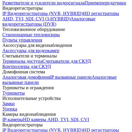
Разветвители и усилители видеосигнала
Приемопередатчики
Видеорегистраторы
IP Видеорегистраторы (NVR, HYBRID)
HD регистраторы
AHD, TVI, SDI, CVI (3-HYBRID)
Аналоговые
видеорегистраторы (DVR)
Тепловизионное оборудование
Стационарные тепловизоры
Пульты управления
Аксессуары для видеонаблюдения
Аксессуары для видеокамер
Считыватели и терминалы
Терминалы доступа
Считыватели для СКУД
Контроллеры для СКУД
Домофонная система
Аналоговая домофония
IP вызывные панели
Аналоговые
вызывные панели
Турникеты и ограждения
Турникеты
Исполнительные устройства
Замки
Уценка
Камеры видеонаблюдения
IP-камеры
HD камеры AHD, TVI, SDI, CVI
Видеорегистраторы
IP Видеорегистраторы (NVR, HYBRID)
HD регистраторы