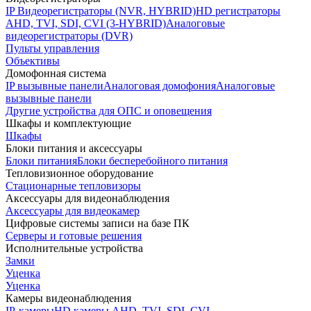
IP Видеорегистраторы (NVR, HYBRID)
HD регистраторы
AHD, TVI, SDI, CVI (3-HYBRID)
Аналоговые
видеорегистраторы (DVR)
Пульты управления
Объективы
Домофонная система
IP вызывные панели
Аналоговая домофония
Аналоговые
вызывные панели
Другие устройства для ОПС и оповещения
Шкафы и комплектующие
Шкафы
Блоки питания и аксессуары
Блоки питания
Блоки бесперебойного питания
Тепловизионное оборудование
Стационарные тепловизоры
Аксессуары для видеонаблюдения
Аксессуары для видеокамер
Цифровые системы записи на базе ПК
Серверы и готовые решения
Исполнительные устройства
Замки
Уценка
Уценка
Камеры видеонаблюдения
IP-камеры
HD камеры AHD, TVI, SDI, CVI