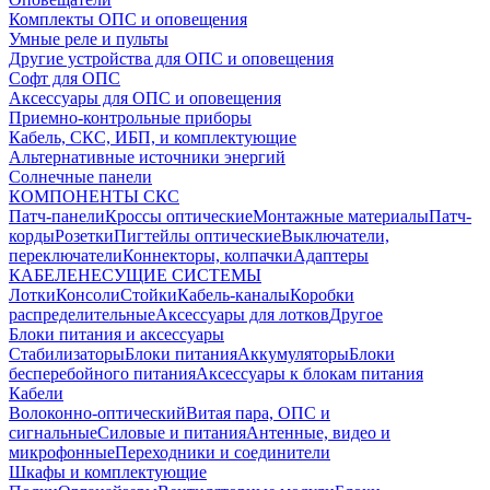
Комплекты ОПС и оповещения
Умные реле и пульты
Другие устройства для ОПС и оповещения
Софт для ОПС
Аксессуары для ОПС и оповещения
Приемно-контрольные приборы
Кабель, СКС, ИБП, и комплектующие
Альтернативные источники энергий
Солнечные панели
КОМПОНЕНТЫ СКС
Патч-панели
Кроссы оптические
Монтажные материалы
Патч-
корды
Розетки
Пигтейлы оптические
Выключатели,
переключатели
Коннекторы, колпачки
Адаптеры
КАБЕЛЕНЕСУЩИЕ СИСТЕМЫ
Лотки
Консоли
Стойки
Кабель-каналы
Коробки
распределительные
Аксессуары для лотков
Другое
Блоки питания и аксессуары
Стабилизаторы
Блоки питания
Аккумуляторы
Блоки
бесперебойного питания
Аксессуары к блокам питания
Кабели
Волоконно-оптический
Витая пара, ОПС и
сигнальные
Силовые и питания
Антенные, видео и
микрофонные
Переходники и соединители
Шкафы и комплектующие