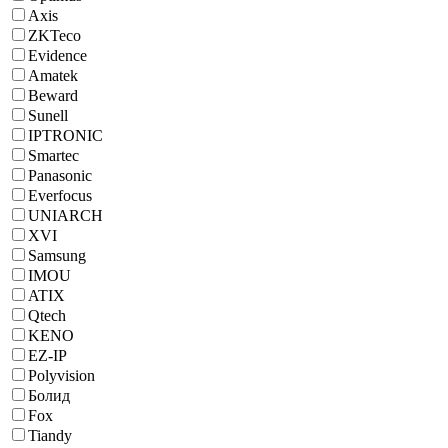
Axis
ZKTeco
Evidence
Amatek
Beward
Sunell
IPTRONIC
Smartec
Panasonic
Everfocus
UNIARCH
XVI
Samsung
IMOU
ATIX
Qtech
KENO
EZ-IP
Polyvision
Болид
Fox
Tiandy