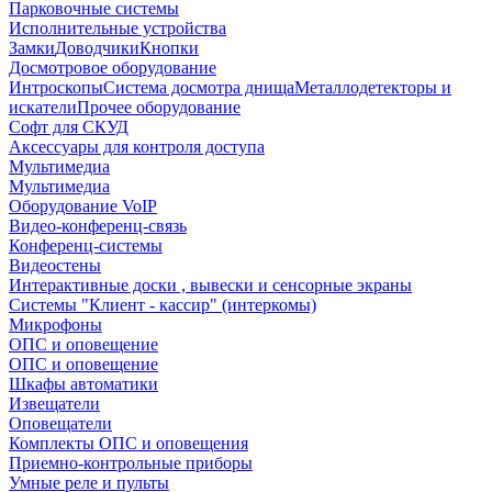
Парковочные системы
Исполнительные устройства
Замки
Доводчики
Кнопки
Досмотровое оборудование
Интроскопы
Система досмотра днища
Металлодетекторы и
искатели
Прочее оборудование
Софт для СКУД
Аксессуары для контроля доступа
Мультимедиа
Мультимедиа
Оборудование VoIP
Видео-конференц-связь
Конференц-системы
Видеостены
Интерактивные доски , вывески и сенсорные экраны
Системы "Клиент - кассир" (интеркомы)
Микрофоны
ОПС и оповещение
ОПС и оповещение
Шкафы автоматики
Извещатели
Оповещатели
Комплекты ОПС и оповещения
Приемно-контрольные приборы
Умные реле и пульты