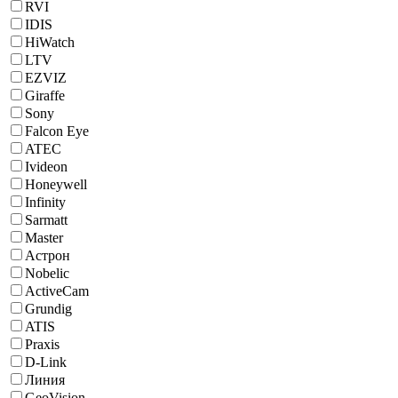
RVI
IDIS
HiWatch
LTV
EZVIZ
Giraffe
Sony
Falcon Eye
ATEC
Ivideon
Honeywell
Infinity
Sarmatt
Master
Астрон
Nobelic
ActiveCam
Grundig
ATIS
Praxis
D-Link
Линия
GeoVision