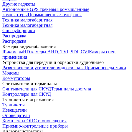
Другие гаджеты
Автономные GPS трекеры
Промышленные
компьютеры
Промышленные телефоны
Техника малогабаритная
Техника малогабаритная
Снегоуборщики
Распродажа
Распродажа
Камеры видеонаблюдения
IP-камеры
HD камеры AHD, TVI, SDI, CVI
Камеры спец
применения
Устройства для передачи и обработки аудио/видео
Разветвители и усилители видеосигнала
Приемопередатчики
Модемы
Коммутаторы
Считыватели и терминалы
Считыватели для СКУД
Терминалы доступа
Контроллеры для СКУД
Турникеты и ограждения
Турникеты
Извещатели
Оповещатели
Комплекты ОПС и оповещения
Приемно-контрольные приборы
Видеорегистраторы