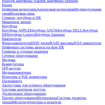
Huawei
Смартфоны Xiaomi
Смартфоны Samsung
Рации
Цифровая радиосвязь
Аналоговая радиосвязь
Индивидуальная
связь
Волновая связь
Сервера, ноутбуки и ПК
Машинное зрение
Ноутбуки
Ноутбуки APPLE
Ноутбуки ASUS
Ноутбуки DELL
Ноутбуки
HP
Ноутбуки Lenovo
Ноутбуки Samsung
Накопители
Флеш-накопители
HDD диски
RAID массивы
NAS накопители
Цифровые системы записи на базе ПК
Серверы и готовые решения
Сетевое оборудование
Модемы
Коммутаторы
SFP модули
Медиаконвертеры
Репитеры и PoE инжекторы
Грозозащита
Аксессуары для сетевого оборудования
Системы контроля доступа
Досмотровое оборудование
Прочее оборудование
Интроскопы
Система досмотра
днища
Металлодетекторы и искатели