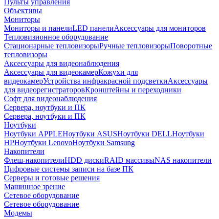
Пульты управления
Объективы
Мониторы
Мониторы и панели
LED панели
Аксессуары для мониторов
Тепловизионное оборудование
Стационарные тепловизоры
Ручные тепловизоры
Поворотные
тепловизоры
Аксессуары для видеонаблюдения
Аксессуары для видеокамер
Кожухи для
видеокамер
Устройства инфракрасной подсветки
Аксессуары
для видеорегистраторов
Кронштейны и переходники
Софт для видеонаблюдения
Сервера, ноутбуки и ПК
Сервера, ноутбуки и ПК
Ноутбуки
Ноутбуки APPLE
Ноутбуки ASUS
Ноутбуки DELL
Ноутбуки
HP
Ноутбуки Lenovo
Ноутбуки Samsung
Накопители
Флеш-накопители
HDD диски
RAID массивы
NAS накопители
Цифровые системы записи на базе ПК
Серверы и готовые решения
Машинное зрение
Сетевое оборудование
Сетевое оборудование
Модемы