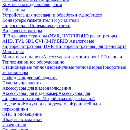
Комплекты видеонаблюдения
Объективы
Устройства для передачи и обработки аудио/видео
Конвертеры
Разветвители и усилители
видеосигнала
Приемопередатчики
Видеорегистраторы
IP Видеорегистраторы (NVR, HYBRID)
HD регистраторы
AHD, TVI, SDI, CVI (3-HYBRID)
Аналоговые
видеорегистраторы (DVR)
Видеорегистраторы для транспорта
Мониторы
Мониторы и панели
Аксессуары для мониторов
LED панели
Тепловизионное оборудование
Стационарные тепловизоры
Ручные тепловизоры
Поворотные
тепловизоры
Софт для видеонаблюдения
Пульты управления
Аксессуары для видеонаблюдения
Аксессуары для видеокамер
Аксессуары для
видеорегистраторов
Устройства инфракрасной
подсветки
Кожухи для видеокамер
Кронштейны и
переходники
ОПС и оповещение
Шкафы автоматики
Извещатели
Оповещатели