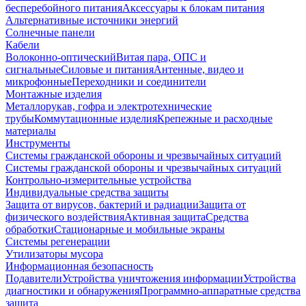
бесперебойного питания
Аксессуары к блокам питания
Альтернативные источники энергий
Солнечные панели
Кабели
Волоконно-оптический
Витая пара, ОПС и
сигнальные
Силовые и питания
Антенные, видео и
микрофонные
Переходники и соединители
Монтажные изделия
Металлорукав, гофра и электротехнические
трубы
Коммутационные изделия
Крепежные и расходные
материалы
Инструменты
Системы гражданской обороны и чрезвычайных ситуаций
Системы гражданской обороны и чрезвычайных ситуаций
Контрольно-измерительные устройства
Индивидуальные средства защиты
Защита от вирусов, бактерий и радиации
Защита от
физического воздействия
Активная защита
Средства
обработки
Стационарные и мобильные экраны
Системы регенерации
Утилизаторы мусора
Информационная безопасность
Подавители
Устройства уничтожения информации
Устройства
диагностики и обнаружения
Программно-аппаратные средства
защита