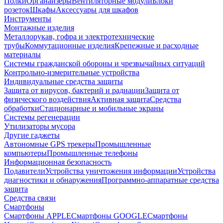
Полки
Органайзеры
Вентиляторные модули
Блоки
розеток
Шкафы
Аксессуары для шкафов
Инструменты
Монтажные изделия
Металлорукав, гофра и электротехнические
трубы
Коммутационные изделия
Крепежные и расходные
материалы
Системы гражданской обороны и чрезвычайных ситуаций
Контрольно-измерительные устройства
Индивидуальные средства защиты
Защита от вирусов, бактерий и радиации
Защита от
физического воздействия
Активная защита
Средства
обработки
Стационарные и мобильные экраны
Системы регенерации
Утилизаторы мусора
Другие гаджеты
Автономные GPS трекеры
Промышленные
компьютеры
Промышленные телефоны
Информационная безопасность
Подавители
Устройства уничтожения информации
Устройства
диагностики и обнаружения
Программно-аппаратные средства
защита
Средства связи
Смартфоны
Смартфоны APPLE
Смартфоны GOOGLE
Смартфоны