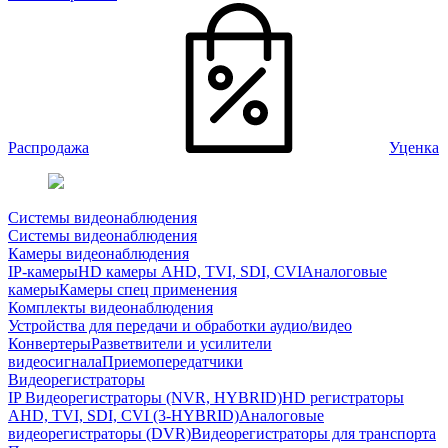
Распродажа
Уценка
Системы видеонаблюдения
Системы видеонаблюдения
Камеры видеонаблюдения
IP-камеры
HD камеры AHD, TVI, SDI, CVI
Аналоговые
камеры
Камеры спец применения
Комплекты видеонаблюдения
Устройства для передачи и обработки аудио/видео
Конвертеры
Разветвители и усилители
видеосигнала
Приемопередатчики
Видеорегистраторы
IP Видеорегистраторы (NVR, HYBRID)
HD регистраторы
AHD, TVI, SDI, CVI (3-HYBRID)
Аналоговые
видеорегистраторы (DVR)
Видеорегистраторы для транспорта