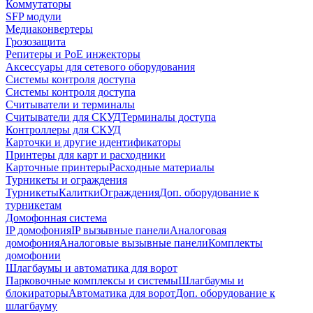
Коммутаторы
SFP модули
Медиаконвертеры
Грозозащита
Репитеры и PoE инжекторы
Аксессуары для сетевого оборудования
Системы контроля доступа
Системы контроля доступа
Считыватели и терминалы
Считыватели для СКУД
Терминалы доступа
Контроллеры для СКУД
Карточки и другие идентификаторы
Принтеры для карт и расходники
Карточные принтеры
Расходные материалы
Турникеты и ограждения
Турникеты
Калитки
Ограждения
Доп. оборудование к
турникетам
Домофонная система
IP домофония
IP вызывные панели
Аналоговая
домофония
Аналоговые вызывные панели
Комплекты
домофонии
Шлагбаумы и автоматика для ворот
Парковочные комплексы и системы
Шлагбаумы и
блокираторы
Автоматика для ворот
Доп. оборудование к
шлагбауму