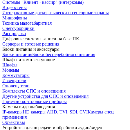
Системы "Клиент - кассир" (интеркомы)
Видеостены
Интерактивные доски , вывески и сенсорные экраны
Микрофоны
Техника малогабаритная
Снегоуборщики
Распродажа
Цифровые системы записи на базе ПК
Серверы и готовые решения
Блоки питания и аксессуары
Блоки питания
Блоки бесперебойного питания
Шкафы и комплектующие
Шкафы
Модемы
Коммутаторы
Извещатели
Оповещатели
Комплекты ОПС и оповещения
Другие устройства для ОПС и оповещения
Приемно-контрольные приборы
Камеры видеонаблюдения
IP-камеры
HD камеры AHD, TVI, SDI, CVI
Камеры спец
применения
Объективы
Устройства для передачи и обработки аудио/видео