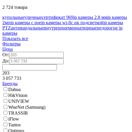
2 724 товара
купольные
уличные
сертификат 969
ip камеры 2.8 мм
ip камеры
2мп
ip камеры с poe
ip камеры wi-fi
с ик подсветкой
ip камеры
PTZ
антивандальные
внутренние
миниатюрные
недорогие ip
камеры
Показать все
Фильтры
Цена
От:
До:
203
3 057 733
Бренды
Dahua
HikVision
UNIVIEW
WiseNet (Samsung)
TRASSIR
iFlow
Tantos
Optimus