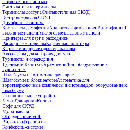
Парковочные системы
Считыватели и терминалы
Терминалы доступа
Считыватели для СКУД
Контроллеры для СКУД
Домофонная система
Комплекты домофонии
Аналоговая домофония
IP домофония
IP
вызывные панели
Аналоговые вызывные панели
Принтеры для карт и расходники
Расходные материалы
Карточные принтеры
Карточки и другие идентификаторы
Аксессуары для контроля доступа
Турникеты и ограждения
Турникеты
Калитки
Ограждения
Доп. оборудование к
турникетам
Шлагбаумы и автоматика для ворот
Шлагбаумы и блокираторы
Автоматика для
ворот
Парковочные комплексы и системы
Доп. оборудование к
шлагбауму
Исполнительные устройства
Замки
Доводчики
Кнопки
Софт для СКУД
Мультимедиа
Оборудование VoIP
Видео-конференц-связь
Конференц-системы