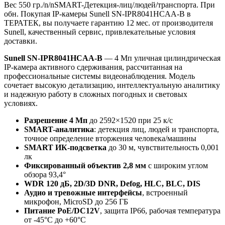
Вес 550 гр./n/nSMART-Детекция-лиц/людей/транспорта. При
обн. Покупая IP-камеры Sunell SN-IPR8041HCAA-B в
ТЕРАТЕК, вы получаете гарантию 12 мес. от производителя
Sunell, качественный сервис, привлекательные условия
доставки.
Sunell SN-IPR8041HCAA-B
— 4 Мп уличная цилиндрическая
IP-камера активного сдерживания, рассчитанная на
профессиональные системы видеонаблюдения. Модель
сочетает высокую детализацию, интеллектуальную аналитику
и надежную работу в сложных погодных и световых
условиях.
Разрешение 4 Мп
до 2592×1520 при 25 к/с
SMART-аналитика
: детекция лиц, людей и транспорта,
точное определение вторжения человека/машины
SMART ИК-подсветка
до 30 м, чувствительность 0,001
лк
Фиксированный объектив 2,8 мм
с широким углом
обзора 93,4°
WDR 120 дБ, 2D/3D DNR, Defog, HLC, BLC, DIS
Аудио и тревожные интерфейсы
, встроенный
микрофон, MicroSD до 256 ГБ
Питание PoE/DC12V
, защита IP66, рабочая температура
от -45°C до +60°C