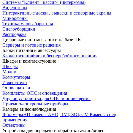
Системы "Клиент - кассир" (интеркомы)
Видеостены
Интерактивные доски , вывески и сенсорные экраны
Микрофоны
Техника малогабаритная
Снегоуборщики
Распродажа
Цифровые системы записи на базе ПК
Серверы и готовые решения
Блоки питания и аксессуары
Блоки питания
Блоки бесперебойного питания
Шкафы и комплектующие
Шкафы
Модемы
Коммутаторы
Извещатели
Оповещатели
Комплекты ОПС и оповещения
Другие устройства для ОПС и оповещения
Приемно-контрольные приборы
Камеры видеонаблюдения
IP-камеры
HD камеры AHD, TVI, SDI, CVI
Камеры спец
применения
Объективы
Устройства для передачи и обработки аудио/видео