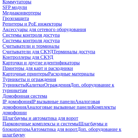
Коммутаторы
SFP модули
Медиаконвертеры
Грозозащита
Репитеры и PoE инжекторы
Аксессуары для сетевого оборудования
Системы контроля доступа
Системы контроля доступа
Считыватели и терминалы
Считыватели для СКУД
Терминалы доступа
Контроллеры для СКУД
Карточки и другие идентификаторы
Принтеры для карт и расходники
Карточные принтеры
Расходные материалы
Турникеты и ограждения
Турникеты
Калитки
Ограждения
Доп. оборудование к
турникетам
Домофонная система
IP домофония
IP вызывные панели
Аналоговая
домофония
Аналоговые вызывные панели
Комплекты
домофонии
Шлагбаумы и автоматика для ворот
Парковочные комплексы и системы
Шлагбаумы и
блокираторы
Автоматика для ворот
Доп. оборудование к
шлагбауму