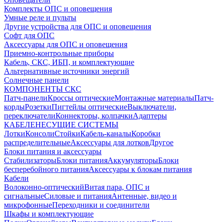
Комплекты ОПС и оповещения
Умные реле и пульты
Другие устройства для ОПС и оповещения
Софт для ОПС
Аксессуары для ОПС и оповещения
Приемно-контрольные приборы
Кабель, СКС, ИБП, и комплектующие
Альтернативные источники энергий
Солнечные панели
КОМПОНЕНТЫ СКС
Патч-панели
Кроссы оптические
Монтажные материалы
Патч-
корды
Розетки
Пигтейлы оптические
Выключатели,
переключатели
Коннекторы, колпачки
Адаптеры
КАБЕЛЕНЕСУЩИЕ СИСТЕМЫ
Лотки
Консоли
Стойки
Кабель-каналы
Коробки
распределительные
Аксессуары для лотков
Другое
Блоки питания и аксессуары
Стабилизаторы
Блоки питания
Аккумуляторы
Блоки
бесперебойного питания
Аксессуары к блокам питания
Кабели
Волоконно-оптический
Витая пара, ОПС и
сигнальные
Силовые и питания
Антенные, видео и
микрофонные
Переходники и соединители
Шкафы и комплектующие