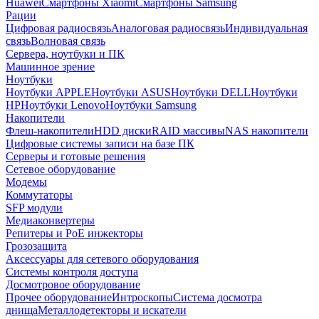
Huawei
Смартфоны Xiaomi
Смартфоны Samsung
Рации
Цифровая радиосвязь
Аналоговая радиосвязь
Индивидуальная
связь
Волновая связь
Сервера, ноутбуки и ПК
Машинное зрение
Ноутбуки
Ноутбуки APPLE
Ноутбуки ASUS
Ноутбуки DELL
Ноутбуки
HP
Ноутбуки Lenovo
Ноутбуки Samsung
Накопители
Флеш-накопители
HDD диски
RAID массивы
NAS накопители
Цифровые системы записи на базе ПК
Серверы и готовые решения
Сетевое оборудование
Модемы
Коммутаторы
SFP модули
Медиаконвертеры
Репитеры и PoE инжекторы
Грозозащита
Аксессуары для сетевого оборудования
Системы контроля доступа
Досмотровое оборудование
Прочее оборудование
Интроскопы
Система досмотра
днища
Металлодетекторы и искатели