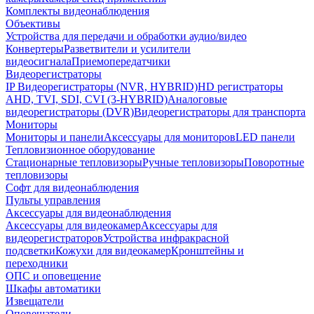
Комплекты видеонаблюдения
Объективы
Устройства для передачи и обработки аудио/видео
Конвертеры
Разветвители и усилители
видеосигнала
Приемопередатчики
Видеорегистраторы
IP Видеорегистраторы (NVR, HYBRID)
HD регистраторы
AHD, TVI, SDI, CVI (3-HYBRID)
Аналоговые
видеорегистраторы (DVR)
Видеорегистраторы для транспорта
Мониторы
Мониторы и панели
Аксессуары для мониторов
LED панели
Тепловизионное оборудование
Стационарные тепловизоры
Ручные тепловизоры
Поворотные
тепловизоры
Софт для видеонаблюдения
Пульты управления
Аксессуары для видеонаблюдения
Аксессуары для видеокамер
Аксессуары для
видеорегистраторов
Устройства инфракрасной
подсветки
Кожухи для видеокамер
Кронштейны и
переходники
ОПС и оповещение
Шкафы автоматики
Извещатели
Оповещатели