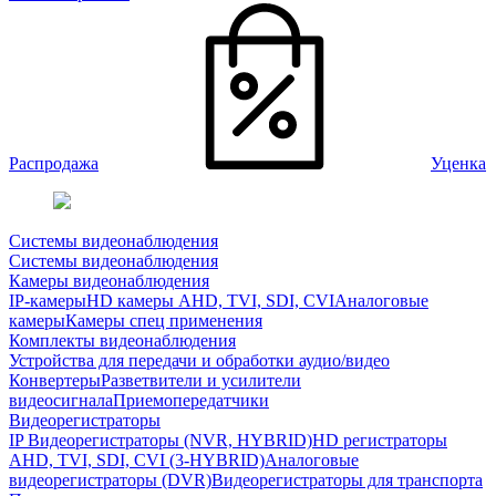
Распродажа
Уценка
Системы видеонаблюдения
Системы видеонаблюдения
Камеры видеонаблюдения
IP-камеры
HD камеры AHD, TVI, SDI, CVI
Аналоговые
камеры
Камеры спец применения
Комплекты видеонаблюдения
Устройства для передачи и обработки аудио/видео
Конвертеры
Разветвители и усилители
видеосигнала
Приемопередатчики
Видеорегистраторы
IP Видеорегистраторы (NVR, HYBRID)
HD регистраторы
AHD, TVI, SDI, CVI (3-HYBRID)
Аналоговые
видеорегистраторы (DVR)
Видеорегистраторы для транспорта