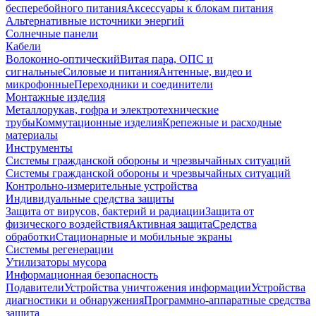
бесперебойного питания
Аксессуары к блокам питания
Альтернативные источники энергий
Солнечные панели
Кабели
Волоконно-оптический
Витая пара, ОПС и
сигнальные
Силовые и питания
Антенные, видео и
микрофонные
Переходники и соединители
Монтажные изделия
Металлорукав, гофра и электротехнические
трубы
Коммутационные изделия
Крепежные и расходные
материалы
Инструменты
Системы гражданской обороны и чрезвычайных ситуаций
Системы гражданской обороны и чрезвычайных ситуаций
Контрольно-измерительные устройства
Индивидуальные средства защиты
Защита от вирусов, бактерий и радиации
Защита от
физического воздействия
Активная защита
Средства
обработки
Стационарные и мобильные экраны
Системы регенерации
Утилизаторы мусора
Информационная безопасность
Подавители
Устройства уничтожения информации
Устройства
диагностики и обнаружения
Программно-аппаратные средства
защита