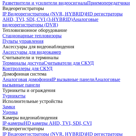
Разветвители и усилители видеосигнала
Приемопередатчики
Видеорегистраторы
IP Видеорегистраторы (NVR, HYBRID)
HD регистраторы
AHD, TVI, SDI, CVI (3-HYBRID)
Аналоговые
видеорегистраторы (DVR)
Тепловизионное оборудование
Стационарные тепловизоры
Пульты управления
Аксессуары для видеонаблюдения
Аксессуары для видеокамер
Считыватели и терминалы
Терминалы доступа
Считыватели для СКУД
Контроллеры для СКУД
Домофонная система
Аналоговая домофония
IP вызывные панели
Аналоговые
вызывные панели
Турникеты и ограждения
Турникеты
Исполнительные устройства
Замки
Уценка
Камеры видеонаблюдения
IP-камеры
HD камеры AHD, TVI, SDI, CVI
Видеорегистраторы
IP Видеорегистраторы (NVR, HYBRID)
HD регистраторы