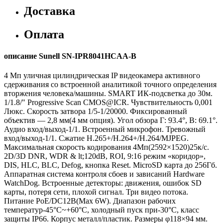
Доставка
Оплата
описание Sunell SN-IPR8041HCAA-B
4 Мп уличная цилиндрическая IP видеокамера активного
сдерживания со встроенной аналитикой точного определения
вторжения человека/машины. SMART ИК-подсветка до 30м.
1/1.8/" Progressive Scan CMOS@ICR. Чувствительность 0,001
Люкс. Скорость затвора 1/5-1/20000. Фиксированный
объектив — 2,8 мм(4 мм опция). Угол обзора Г: 93.4°, В: 69.1°.
Аудио вход/выход-1/1. Встроенный микрофон. Тревожный
вход/выход-1/1. Сжатие H.265+/H.264+/H.264/MJPEG.
Максимальная скорость кодирования 4Мп(2592×1520)25к/с.
2D/3D DNR, WDR & lt;120dB, ROI, 9:16 режим «коридор»,
DIS, HLC, BLC, Defog, кнопка Reset. MicroSD карта до 256Гб.
Аппаратная система контроля сбоев и зависаний Hardware
WatchDog. Встроенные детекторы: движения, ошибок SD
карты, потеря сети, плохой сигнал. Три видео потока.
Питание PoE/DC12В(Max 6W). Диапазон рабочих
температур-45°C~+60°C, холодный пуск при-30°C, класс
защиты IP66. Корпус металл/пластик. Размеры φ118×94 мм.