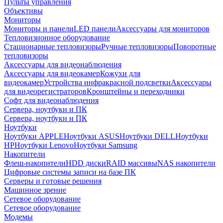
Пульты управления
Объективы
Мониторы
Мониторы и панели
LED панели
Аксессуары для мониторов
Тепловизионное оборудование
Стационарные тепловизоры
Ручные тепловизоры
Поворотные
тепловизоры
Аксессуары для видеонаблюдения
Аксессуары для видеокамер
Кожухи для
видеокамер
Устройства инфракрасной подсветки
Аксессуары
для видеорегистраторов
Кронштейны и переходники
Софт для видеонаблюдения
Сервера, ноутбуки и ПК
Сервера, ноутбуки и ПК
Ноутбуки
Ноутбуки APPLE
Ноутбуки ASUS
Ноутбуки DELL
Ноутбуки
HP
Ноутбуки Lenovo
Ноутбуки Samsung
Накопители
Флеш-накопители
HDD диски
RAID массивы
NAS накопители
Цифровые системы записи на базе ПК
Серверы и готовые решения
Машинное зрение
Сетевое оборудование
Сетевое оборудование
Модемы