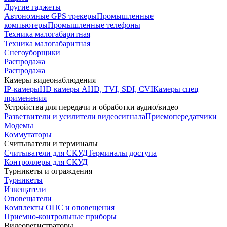
Другие гаджеты
Автономные GPS трекеры
Промышленные
компьютеры
Промышленные телефоны
Техника малогабаритная
Техника малогабаритная
Снегоуборщики
Распродажа
Распродажа
Камеры видеонаблюдения
IP-камеры
HD камеры AHD, TVI, SDI, CVI
Камеры спец
применения
Устройства для передачи и обработки аудио/видео
Разветвители и усилители видеосигнала
Приемопередатчики
Модемы
Коммутаторы
Считыватели и терминалы
Считыватели для СКУД
Терминалы доступа
Контроллеры для СКУД
Турникеты и ограждения
Турникеты
Извещатели
Оповещатели
Комплекты ОПС и оповещения
Приемно-контрольные приборы
Видеорегистраторы