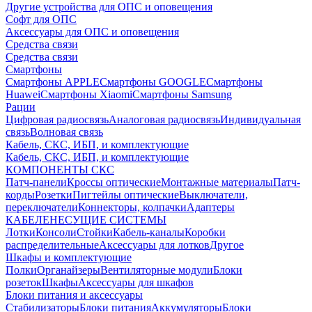
Другие устройства для ОПС и оповещения
Софт для ОПС
Аксессуары для ОПС и оповещения
Средства связи
Средства связи
Смартфоны
Смартфоны APPLE
Смартфоны GOOGLE
Смартфоны
Huawei
Смартфоны Xiaomi
Смартфоны Samsung
Рации
Цифровая радиосвязь
Аналоговая радиосвязь
Индивидуальная
связь
Волновая связь
Кабель, СКС, ИБП, и комплектующие
Кабель, СКС, ИБП, и комплектующие
КОМПОНЕНТЫ СКС
Патч-панели
Кроссы оптические
Монтажные материалы
Патч-
корды
Розетки
Пигтейлы оптические
Выключатели,
переключатели
Коннекторы, колпачки
Адаптеры
КАБЕЛЕНЕСУЩИЕ СИСТЕМЫ
Лотки
Консоли
Стойки
Кабель-каналы
Коробки
распределительные
Аксессуары для лотков
Другое
Шкафы и комплектующие
Полки
Органайзеры
Вентиляторные модули
Блоки
розеток
Шкафы
Аксессуары для шкафов
Блоки питания и аксессуары
Стабилизаторы
Блоки питания
Аккумуляторы
Блоки