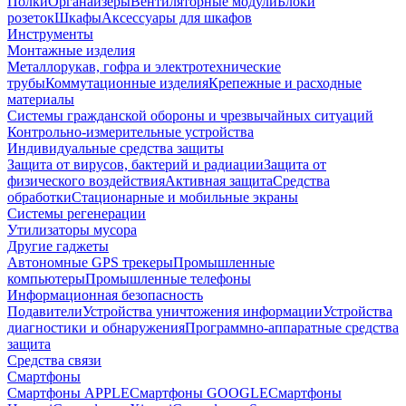
Полки
Органайзеры
Вентиляторные модули
Блоки
розеток
Шкафы
Аксессуары для шкафов
Инструменты
Монтажные изделия
Металлорукав, гофра и электротехнические
трубы
Коммутационные изделия
Крепежные и расходные
материалы
Системы гражданской обороны и чрезвычайных ситуаций
Контрольно-измерительные устройства
Индивидуальные средства защиты
Защита от вирусов, бактерий и радиации
Защита от
физического воздействия
Активная защита
Средства
обработки
Стационарные и мобильные экраны
Системы регенерации
Утилизаторы мусора
Другие гаджеты
Автономные GPS трекеры
Промышленные
компьютеры
Промышленные телефоны
Информационная безопасность
Подавители
Устройства уничтожения информации
Устройства
диагностики и обнаружения
Программно-аппаратные средства
защита
Средства связи
Смартфоны
Смартфоны APPLE
Смартфоны GOOGLE
Смартфоны