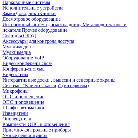
Парковочные системы
Исполнительные устройства
Замки
Доводчики
Кнопки
Досмотровое оборудование
Интроскопы
Система досмотра днища
Металлодетекторы и
искатели
Прочее оборудование
Софт для СКУД
Аксессуары для контроля доступа
Мультимедиа
Мультимедиа
Оборудование VoIP
Видео-конференц-связь
Конференц-системы
Видеостены
Интерактивные доски , вывески и сенсорные экраны
Системы "Клиент - кассир" (интеркомы)
Микрофоны
ОПС и оповещение
ОПС и оповещение
Шкафы автоматики
Извещатели
Оповещатели
Комплекты ОПС и оповещения
Приемно-контрольные приборы
Умные реле и пульты