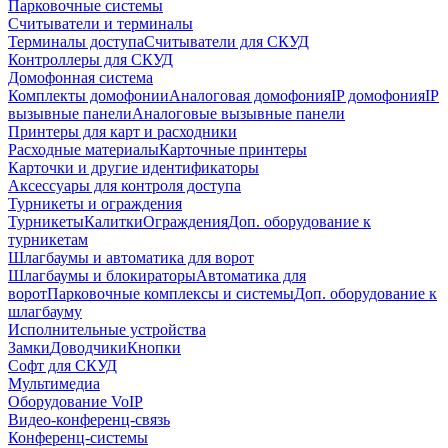
Парковочные системы
Считыватели и терминалы
Терминалы доступа
Считыватели для СКУД
Контроллеры для СКУД
Домофонная система
Комплекты домофонии
Аналоговая домофония
IP домофония
IP
вызывные панели
Аналоговые вызывные панели
Принтеры для карт и расходники
Расходные материалы
Карточные принтеры
Карточки и другие идентификаторы
Аксессуары для контроля доступа
Турникеты и ограждения
Турникеты
Калитки
Ограждения
Доп. оборудование к
турникетам
Шлагбаумы и автоматика для ворот
Шлагбаумы и блокираторы
Автоматика для
ворот
Парковочные комплексы и системы
Доп. оборудование к
шлагбауму
Исполнительные устройства
Замки
Доводчики
Кнопки
Софт для СКУД
Мультимедиа
Оборудование VoIP
Видео-конференц-связь
Конференц-системы