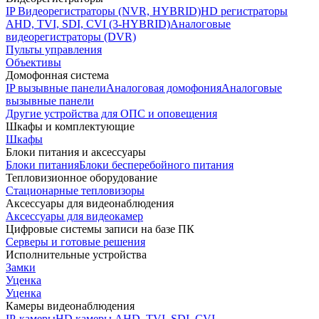
IP Видеорегистраторы (NVR, HYBRID)
HD регистраторы
AHD, TVI, SDI, CVI (3-HYBRID)
Аналоговые
видеорегистраторы (DVR)
Пульты управления
Объективы
Домофонная система
IP вызывные панели
Аналоговая домофония
Аналоговые
вызывные панели
Другие устройства для ОПС и оповещения
Шкафы и комплектующие
Шкафы
Блоки питания и аксессуары
Блоки питания
Блоки бесперебойного питания
Тепловизионное оборудование
Стационарные тепловизоры
Аксессуары для видеонаблюдения
Аксессуары для видеокамер
Цифровые системы записи на базе ПК
Серверы и готовые решения
Исполнительные устройства
Замки
Уценка
Уценка
Камеры видеонаблюдения
IP-камеры
HD камеры AHD, TVI, SDI, CVI