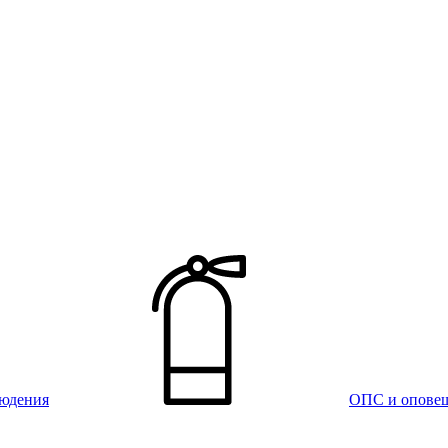
юдения
ОПС и опове