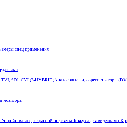
Камеры спец применения
едатчики
 TVI, SDI, CVI (3-HYBRID)
Аналоговые видеорегистраторы (DV
епловизоры
в
Устройства инфракрасной подсветки
Кожухи для видеокамер
Кр