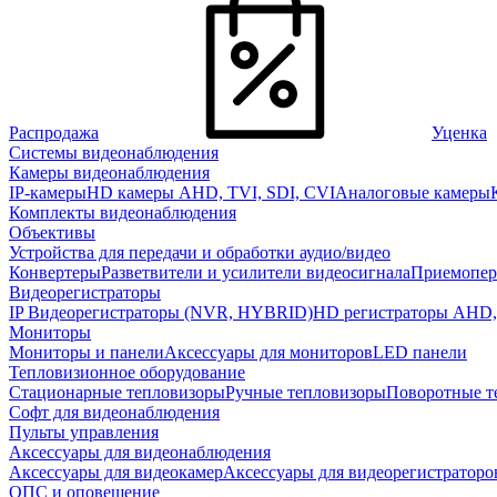
Распродажа
Уценка
Системы видеонаблюдения
Камеры видеонаблюдения
IP-камеры
HD камеры AHD, TVI, SDI, CVI
Аналоговые камеры
Комплекты видеонаблюдения
Объективы
Устройства для передачи и обработки аудио/видео
Конвертеры
Разветвители и усилители видеосигнала
Приемопер
Видеорегистраторы
IP Видеорегистраторы (NVR, HYBRID)
HD регистраторы AHD,
Мониторы
Мониторы и панели
Аксессуары для мониторов
LED панели
Тепловизионное оборудование
Стационарные тепловизоры
Ручные тепловизоры
Поворотные т
Софт для видеонаблюдения
Пульты управления
Аксессуары для видеонаблюдения
Аксессуары для видеокамер
Аксессуары для видеорегистраторо
ОПС и оповещение