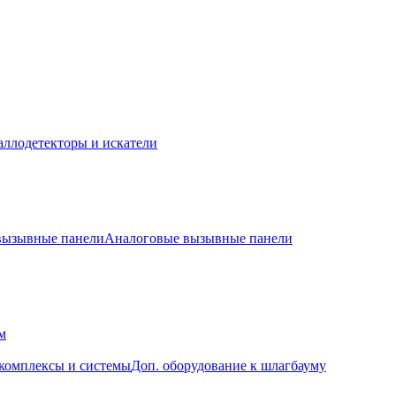
ллодетекторы и искатели
 вызывные панели
Аналоговые вызывные панели
м
комплексы и системы
Доп. оборудование к шлагбауму