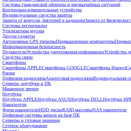
Системы гражданской обороны и чрезвычайных ситуаций
Контрольно-измерительные устройства
Индивидуальные средства защиты
Защита от вирусов, бактерий и радиации
Защита от физическог
Системы регенерации
Утилизаторы мусора
Другие гаджеты
Автономные GPS трекеры
Промышленные компьютеры
Промыш
Информационная безопасность
Подавители
Устройства уничтожения информации
Устройства 
Средства связи
Смартфоны
Смартфоны APPLE
Смартфоны GOOGLE
Смартфоны Huawei
См
Рации
Цифровая радиосвязь
Аналоговая радиосвязь
Индивидуальная св
Сервера, ноутбуки и ПК
Машинное зрение
Ноутбуки
Ноутбуки APPLE
Ноутбуки ASUS
Ноутбуки DELL
Ноутбуки HP
Накопители
Флеш-накопители
HDD диски
RAID массивы
NAS накопители
Цифровые системы записи на базе ПК
Серверы и готовые решения
Сетевое оборудование
Модемы