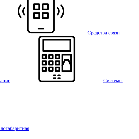
Средства связи
вание
Системы
алогабаритная