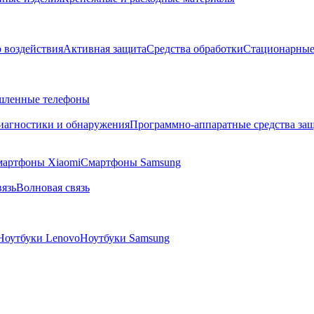
о воздействия
Активная защита
Средства обработки
Стационарные
ленные телефоны
диагностики и обнаружения
Программно-аппаратные средства за
артфоны Xiaomi
Смартфоны Samsung
язь
Волновая связь
Ноутбуки Lenovo
Ноутбуки Samsung