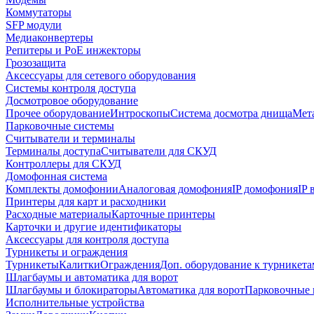
Коммутаторы
SFP модули
Медиаконвертеры
Репитеры и PoE инжекторы
Грозозащита
Аксессуары для сетевого оборудования
Системы контроля доступа
Досмотровое оборудование
Прочее оборудование
Интроскопы
Система досмотра днища
Мета
Парковочные системы
Считыватели и терминалы
Терминалы доступа
Считыватели для СКУД
Контроллеры для СКУД
Домофонная система
Комплекты домофонии
Аналоговая домофония
IP домофония
IP
Принтеры для карт и расходники
Расходные материалы
Карточные принтеры
Карточки и другие идентификаторы
Аксессуары для контроля доступа
Турникеты и ограждения
Турникеты
Калитки
Ограждения
Доп. оборудование к турникета
Шлагбаумы и автоматика для ворот
Шлагбаумы и блокираторы
Автоматика для ворот
Парковочные 
Исполнительные устройства