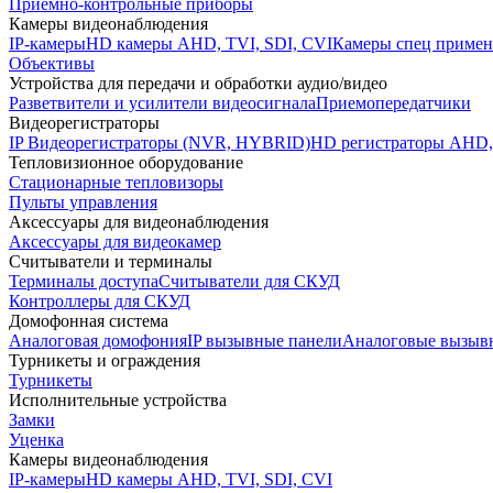
Приемно-контрольные приборы
Камеры видеонаблюдения
IP-камеры
HD камеры AHD, TVI, SDI, CVI
Камеры спец примен
Объективы
Устройства для передачи и обработки аудио/видео
Разветвители и усилители видеосигнала
Приемопередатчики
Видеорегистраторы
IP Видеорегистраторы (NVR, HYBRID)
HD регистраторы AHD,
Тепловизионное оборудование
Стационарные тепловизоры
Пульты управления
Аксессуары для видеонаблюдения
Аксессуары для видеокамер
Считыватели и терминалы
Терминалы доступа
Считыватели для СКУД
Контроллеры для СКУД
Домофонная система
Аналоговая домофония
IP вызывные панели
Аналоговые вызыв
Турникеты и ограждения
Турникеты
Исполнительные устройства
Замки
Уценка
Камеры видеонаблюдения
IP-камеры
HD камеры AHD, TVI, SDI, CVI