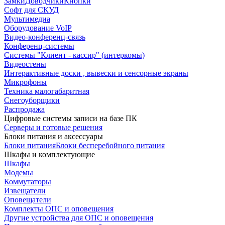
Замки
Доводчики
Кнопки
Софт для СКУД
Мультимедиа
Оборудование VoIP
Видео-конференц-связь
Конференц-системы
Системы "Клиент - кассир" (интеркомы)
Видеостены
Интерактивные доски , вывески и сенсорные экраны
Микрофоны
Техника малогабаритная
Снегоуборщики
Распродажа
Цифровые системы записи на базе ПК
Серверы и готовые решения
Блоки питания и аксессуары
Блоки питания
Блоки бесперебойного питания
Шкафы и комплектующие
Шкафы
Модемы
Коммутаторы
Извещатели
Оповещатели
Комплекты ОПС и оповещения
Другие устройства для ОПС и оповещения