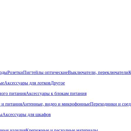
орды
Розетки
Пигтейлы оптические
Выключатели, переключатели
К
ые
Аксессуары для лотков
Другое
ного питания
Аксессуары к блокам питания
 и питания
Антенные, видео и микрофонные
Переходники и сое
ы
Аксессуары для шкафов
ные изделия
Крепежные и расходные материалы