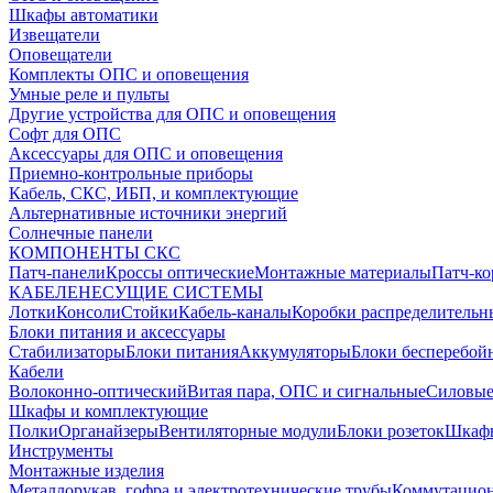
Шкафы автоматики
Извещатели
Оповещатели
Комплекты ОПС и оповещения
Умные реле и пульты
Другие устройства для ОПС и оповещения
Софт для ОПС
Аксессуары для ОПС и оповещения
Приемно-контрольные приборы
Кабель, СКС, ИБП, и комплектующие
Альтернативные источники энергий
Солнечные панели
КОМПОНЕНТЫ СКС
Патч-панели
Кроссы оптические
Монтажные материалы
Патч-к
КАБЕЛЕНЕСУЩИЕ СИСТЕМЫ
Лотки
Консоли
Стойки
Кабель-каналы
Коробки распределительн
Блоки питания и аксессуары
Стабилизаторы
Блоки питания
Аккумуляторы
Блоки бесперебой
Кабели
Волоконно-оптический
Витая пара, ОПС и сигнальные
Силовые
Шкафы и комплектующие
Полки
Органайзеры
Вентиляторные модули
Блоки розеток
Шкаф
Инструменты
Монтажные изделия
Металлорукав, гофра и электротехнические трубы
Коммутацион