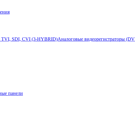
ения
 TVI, SDI, CVI (3-HYBRID)
Аналоговые видеорегистраторы (DV
ные панели