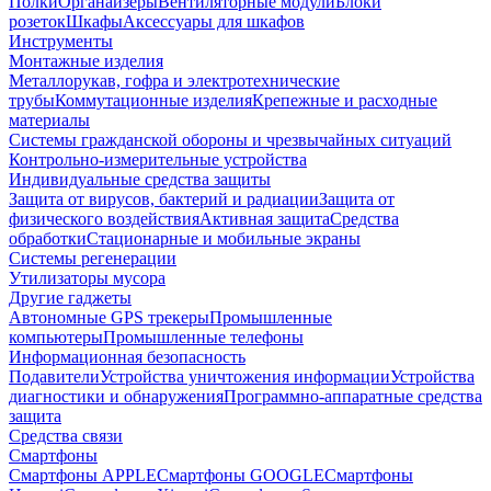
Полки
Органайзеры
Вентиляторные модули
Блоки
розеток
Шкафы
Аксессуары для шкафов
Инструменты
Монтажные изделия
Металлорукав, гофра и электротехнические
трубы
Коммутационные изделия
Крепежные и расходные
материалы
Системы гражданской обороны и чрезвычайных ситуаций
Контрольно-измерительные устройства
Индивидуальные средства защиты
Защита от вирусов, бактерий и радиации
Защита от
физического воздействия
Активная защита
Средства
обработки
Стационарные и мобильные экраны
Системы регенерации
Утилизаторы мусора
Другие гаджеты
Автономные GPS трекеры
Промышленные
компьютеры
Промышленные телефоны
Информационная безопасность
Подавители
Устройства уничтожения информации
Устройства
диагностики и обнаружения
Программно-аппаратные средства
защита
Средства связи
Смартфоны
Смартфоны APPLE
Смартфоны GOOGLE
Смартфоны