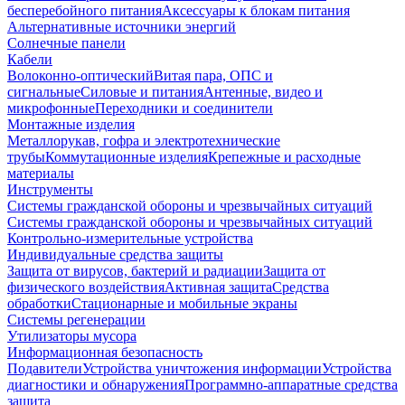
бесперебойного питания
Аксессуары к блокам питания
Альтернативные источники энергий
Солнечные панели
Кабели
Волоконно-оптический
Витая пара, ОПС и
сигнальные
Силовые и питания
Антенные, видео и
микрофонные
Переходники и соединители
Монтажные изделия
Металлорукав, гофра и электротехнические
трубы
Коммутационные изделия
Крепежные и расходные
материалы
Инструменты
Системы гражданской обороны и чрезвычайных ситуаций
Системы гражданской обороны и чрезвычайных ситуаций
Контрольно-измерительные устройства
Индивидуальные средства защиты
Защита от вирусов, бактерий и радиации
Защита от
физического воздействия
Активная защита
Средства
обработки
Стационарные и мобильные экраны
Системы регенерации
Утилизаторы мусора
Информационная безопасность
Подавители
Устройства уничтожения информации
Устройства
диагностики и обнаружения
Программно-аппаратные средства
защита