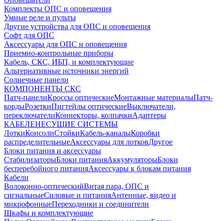
Комплекты ОПС и оповещения
Умные реле и пульты
Другие устройства для ОПС и оповещения
Софт для ОПС
Аксессуары для ОПС и оповещения
Приемно-контрольные приборы
Кабель, СКС, ИБП, и комплектующие
Альтернативные источники энергий
Солнечные панели
КОМПОНЕНТЫ СКС
Патч-панели
Кроссы оптические
Монтажные материалы
Патч-
корды
Розетки
Пигтейлы оптические
Выключатели,
переключатели
Коннекторы, колпачки
Адаптеры
КАБЕЛЕНЕСУЩИЕ СИСТЕМЫ
Лотки
Консоли
Стойки
Кабель-каналы
Коробки
распределительные
Аксессуары для лотков
Другое
Блоки питания и аксессуары
Стабилизаторы
Блоки питания
Аккумуляторы
Блоки
бесперебойного питания
Аксессуары к блокам питания
Кабели
Волоконно-оптический
Витая пара, ОПС и
сигнальные
Силовые и питания
Антенные, видео и
микрофонные
Переходники и соединители
Шкафы и комплектующие