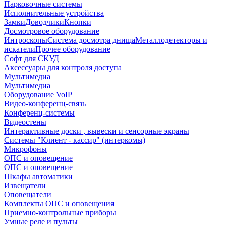
Парковочные системы
Исполнительные устройства
Замки
Доводчики
Кнопки
Досмотровое оборудование
Интроскопы
Система досмотра днища
Металлодетекторы и
искатели
Прочее оборудование
Софт для СКУД
Аксессуары для контроля доступа
Мультимедиа
Мультимедиа
Оборудование VoIP
Видео-конференц-связь
Конференц-системы
Видеостены
Интерактивные доски , вывески и сенсорные экраны
Системы "Клиент - кассир" (интеркомы)
Микрофоны
ОПС и оповещение
ОПС и оповещение
Шкафы автоматики
Извещатели
Оповещатели
Комплекты ОПС и оповещения
Приемно-контрольные приборы
Умные реле и пульты