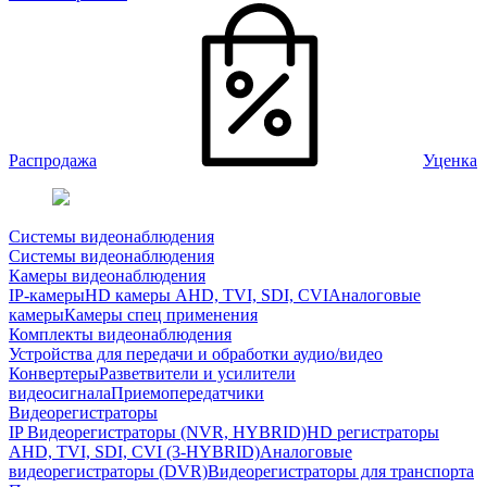
Распродажа
Уценка
Системы видеонаблюдения
Системы видеонаблюдения
Камеры видеонаблюдения
IP-камеры
HD камеры AHD, TVI, SDI, CVI
Аналоговые
камеры
Камеры спец применения
Комплекты видеонаблюдения
Устройства для передачи и обработки аудио/видео
Конвертеры
Разветвители и усилители
видеосигнала
Приемопередатчики
Видеорегистраторы
IP Видеорегистраторы (NVR, HYBRID)
HD регистраторы
AHD, TVI, SDI, CVI (3-HYBRID)
Аналоговые
видеорегистраторы (DVR)
Видеорегистраторы для транспорта