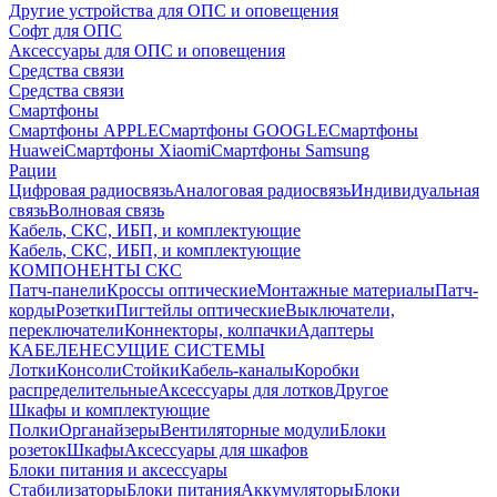
Другие устройства для ОПС и оповещения
Софт для ОПС
Аксессуары для ОПС и оповещения
Средства связи
Средства связи
Смартфоны
Смартфоны APPLE
Смартфоны GOOGLE
Смартфоны
Huawei
Смартфоны Xiaomi
Смартфоны Samsung
Рации
Цифровая радиосвязь
Аналоговая радиосвязь
Индивидуальная
связь
Волновая связь
Кабель, СКС, ИБП, и комплектующие
Кабель, СКС, ИБП, и комплектующие
КОМПОНЕНТЫ СКС
Патч-панели
Кроссы оптические
Монтажные материалы
Патч-
корды
Розетки
Пигтейлы оптические
Выключатели,
переключатели
Коннекторы, колпачки
Адаптеры
КАБЕЛЕНЕСУЩИЕ СИСТЕМЫ
Лотки
Консоли
Стойки
Кабель-каналы
Коробки
распределительные
Аксессуары для лотков
Другое
Шкафы и комплектующие
Полки
Органайзеры
Вентиляторные модули
Блоки
розеток
Шкафы
Аксессуары для шкафов
Блоки питания и аксессуары
Стабилизаторы
Блоки питания
Аккумуляторы
Блоки