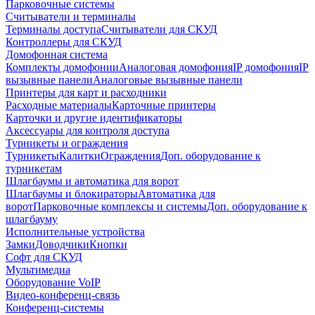
Парковочные системы
Считыватели и терминалы
Терминалы доступа
Считыватели для СКУД
Контроллеры для СКУД
Домофонная система
Комплекты домофонии
Аналоговая домофония
IP домофония
IP
вызывные панели
Аналоговые вызывные панели
Принтеры для карт и расходники
Расходные материалы
Карточные принтеры
Карточки и другие идентификаторы
Аксессуары для контроля доступа
Турникеты и ограждения
Турникеты
Калитки
Ограждения
Доп. оборудование к
турникетам
Шлагбаумы и автоматика для ворот
Шлагбаумы и блокираторы
Автоматика для
ворот
Парковочные комплексы и системы
Доп. оборудование к
шлагбауму
Исполнительные устройства
Замки
Доводчики
Кнопки
Софт для СКУД
Мультимедиа
Оборудование VoIP
Видео-конференц-связь
Конференц-системы