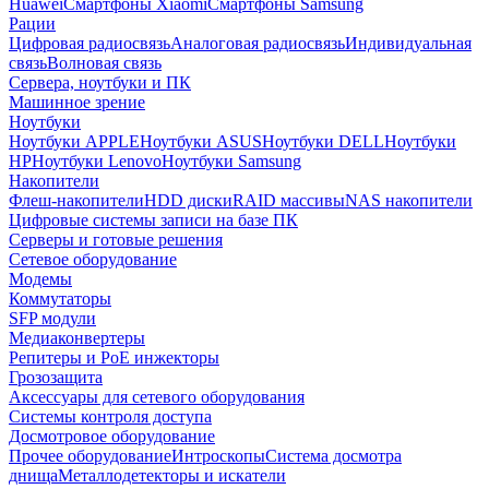
Huawei
Смартфоны Xiaomi
Смартфоны Samsung
Рации
Цифровая радиосвязь
Аналоговая радиосвязь
Индивидуальная
связь
Волновая связь
Сервера, ноутбуки и ПК
Машинное зрение
Ноутбуки
Ноутбуки APPLE
Ноутбуки ASUS
Ноутбуки DELL
Ноутбуки
HP
Ноутбуки Lenovo
Ноутбуки Samsung
Накопители
Флеш-накопители
HDD диски
RAID массивы
NAS накопители
Цифровые системы записи на базе ПК
Серверы и готовые решения
Сетевое оборудование
Модемы
Коммутаторы
SFP модули
Медиаконвертеры
Репитеры и PoE инжекторы
Грозозащита
Аксессуары для сетевого оборудования
Системы контроля доступа
Досмотровое оборудование
Прочее оборудование
Интроскопы
Система досмотра
днища
Металлодетекторы и искатели