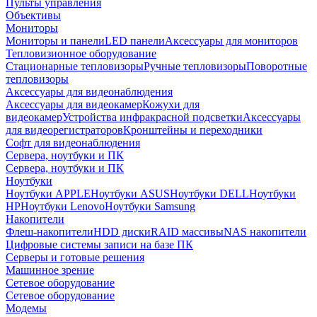
Пульты управления
Объективы
Мониторы
Мониторы и панели
LED панели
Аксессуары для мониторов
Тепловизионное оборудование
Стационарные тепловизоры
Ручные тепловизоры
Поворотные
тепловизоры
Аксессуары для видеонаблюдения
Аксессуары для видеокамер
Кожухи для
видеокамер
Устройства инфракрасной подсветки
Аксессуары
для видеорегистраторов
Кронштейны и переходники
Софт для видеонаблюдения
Сервера, ноутбуки и ПК
Сервера, ноутбуки и ПК
Ноутбуки
Ноутбуки APPLE
Ноутбуки ASUS
Ноутбуки DELL
Ноутбуки
HP
Ноутбуки Lenovo
Ноутбуки Samsung
Накопители
Флеш-накопители
HDD диски
RAID массивы
NAS накопители
Цифровые системы записи на базе ПК
Серверы и готовые решения
Машинное зрение
Сетевое оборудование
Сетевое оборудование
Модемы