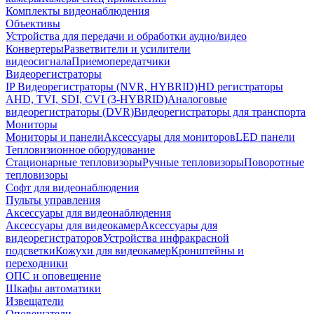
Комплекты видеонаблюдения
Объективы
Устройства для передачи и обработки аудио/видео
Конвертеры
Разветвители и усилители
видеосигнала
Приемопередатчики
Видеорегистраторы
IP Видеорегистраторы (NVR, HYBRID)
HD регистраторы
AHD, TVI, SDI, CVI (3-HYBRID)
Аналоговые
видеорегистраторы (DVR)
Видеорегистраторы для транспорта
Мониторы
Мониторы и панели
Аксессуары для мониторов
LED панели
Тепловизионное оборудование
Стационарные тепловизоры
Ручные тепловизоры
Поворотные
тепловизоры
Софт для видеонаблюдения
Пульты управления
Аксессуары для видеонаблюдения
Аксессуары для видеокамер
Аксессуары для
видеорегистраторов
Устройства инфракрасной
подсветки
Кожухи для видеокамер
Кронштейны и
переходники
ОПС и оповещение
Шкафы автоматики
Извещатели
Оповещатели