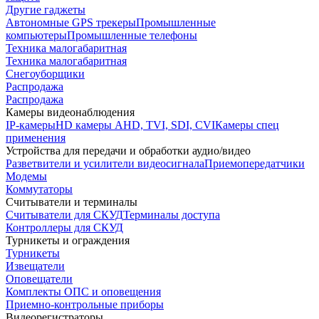
Другие гаджеты
Автономные GPS трекеры
Промышленные
компьютеры
Промышленные телефоны
Техника малогабаритная
Техника малогабаритная
Снегоуборщики
Распродажа
Распродажа
Камеры видеонаблюдения
IP-камеры
HD камеры AHD, TVI, SDI, CVI
Камеры спец
применения
Устройства для передачи и обработки аудио/видео
Разветвители и усилители видеосигнала
Приемопередатчики
Модемы
Коммутаторы
Считыватели и терминалы
Считыватели для СКУД
Терминалы доступа
Контроллеры для СКУД
Турникеты и ограждения
Турникеты
Извещатели
Оповещатели
Комплекты ОПС и оповещения
Приемно-контрольные приборы
Видеорегистраторы