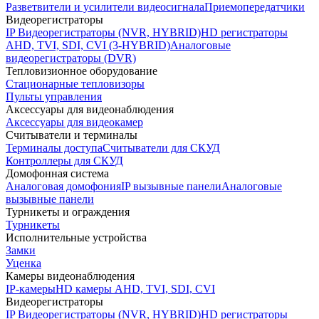
Разветвители и усилители видеосигнала
Приемопередатчики
Видеорегистраторы
IP Видеорегистраторы (NVR, HYBRID)
HD регистраторы
AHD, TVI, SDI, CVI (3-HYBRID)
Аналоговые
видеорегистраторы (DVR)
Тепловизионное оборудование
Стационарные тепловизоры
Пульты управления
Аксессуары для видеонаблюдения
Аксессуары для видеокамер
Считыватели и терминалы
Терминалы доступа
Считыватели для СКУД
Контроллеры для СКУД
Домофонная система
Аналоговая домофония
IP вызывные панели
Аналоговые
вызывные панели
Турникеты и ограждения
Турникеты
Исполнительные устройства
Замки
Уценка
Камеры видеонаблюдения
IP-камеры
HD камеры AHD, TVI, SDI, CVI
Видеорегистраторы
IP Видеорегистраторы (NVR, HYBRID)
HD регистраторы