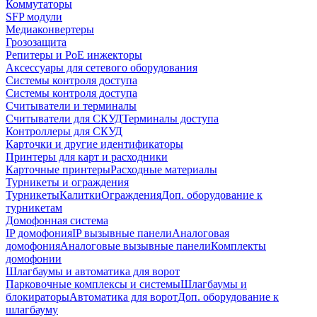
Коммутаторы
SFP модули
Медиаконвертеры
Грозозащита
Репитеры и PoE инжекторы
Аксессуары для сетевого оборудования
Системы контроля доступа
Системы контроля доступа
Считыватели и терминалы
Считыватели для СКУД
Терминалы доступа
Контроллеры для СКУД
Карточки и другие идентификаторы
Принтеры для карт и расходники
Карточные принтеры
Расходные материалы
Турникеты и ограждения
Турникеты
Калитки
Ограждения
Доп. оборудование к
турникетам
Домофонная система
IP домофония
IP вызывные панели
Аналоговая
домофония
Аналоговые вызывные панели
Комплекты
домофонии
Шлагбаумы и автоматика для ворот
Парковочные комплексы и системы
Шлагбаумы и
блокираторы
Автоматика для ворот
Доп. оборудование к
шлагбауму