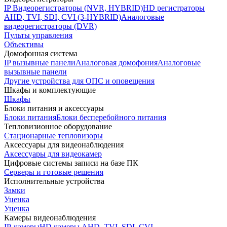
IP Видеорегистраторы (NVR, HYBRID)
HD регистраторы
AHD, TVI, SDI, CVI (3-HYBRID)
Аналоговые
видеорегистраторы (DVR)
Пульты управления
Объективы
Домофонная система
IP вызывные панели
Аналоговая домофония
Аналоговые
вызывные панели
Другие устройства для ОПС и оповещения
Шкафы и комплектующие
Шкафы
Блоки питания и аксессуары
Блоки питания
Блоки бесперебойного питания
Тепловизионное оборудование
Стационарные тепловизоры
Аксессуары для видеонаблюдения
Аксессуары для видеокамер
Цифровые системы записи на базе ПК
Серверы и готовые решения
Исполнительные устройства
Замки
Уценка
Уценка
Камеры видеонаблюдения
IP-камеры
HD камеры AHD, TVI, SDI, CVI