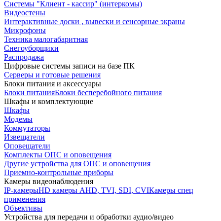
Системы "Клиент - кассир" (интеркомы)
Видеостены
Интерактивные доски , вывески и сенсорные экраны
Микрофоны
Техника малогабаритная
Снегоуборщики
Распродажа
Цифровые системы записи на базе ПК
Серверы и готовые решения
Блоки питания и аксессуары
Блоки питания
Блоки бесперебойного питания
Шкафы и комплектующие
Шкафы
Модемы
Коммутаторы
Извещатели
Оповещатели
Комплекты ОПС и оповещения
Другие устройства для ОПС и оповещения
Приемно-контрольные приборы
Камеры видеонаблюдения
IP-камеры
HD камеры AHD, TVI, SDI, CVI
Камеры спец
применения
Объективы
Устройства для передачи и обработки аудио/видео