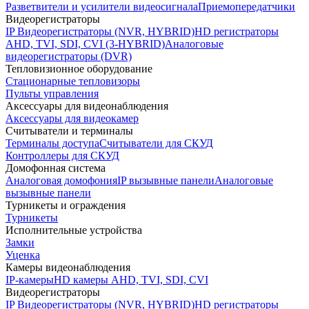
Разветвители и усилители видеосигнала
Приемопередатчики
Видеорегистраторы
IP Видеорегистраторы (NVR, HYBRID)
HD регистраторы
AHD, TVI, SDI, CVI (3-HYBRID)
Аналоговые
видеорегистраторы (DVR)
Тепловизионное оборудование
Стационарные тепловизоры
Пульты управления
Аксессуары для видеонаблюдения
Аксессуары для видеокамер
Считыватели и терминалы
Терминалы доступа
Считыватели для СКУД
Контроллеры для СКУД
Домофонная система
Аналоговая домофония
IP вызывные панели
Аналоговые
вызывные панели
Турникеты и ограждения
Турникеты
Исполнительные устройства
Замки
Уценка
Камеры видеонаблюдения
IP-камеры
HD камеры AHD, TVI, SDI, CVI
Видеорегистраторы
IP Видеорегистраторы (NVR, HYBRID)
HD регистраторы