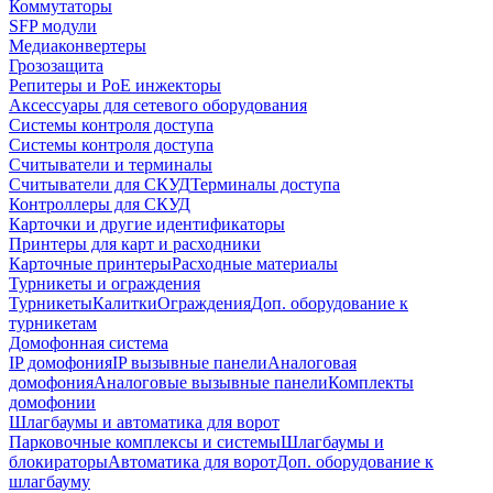
Коммутаторы
SFP модули
Медиаконвертеры
Грозозащита
Репитеры и PoE инжекторы
Аксессуары для сетевого оборудования
Системы контроля доступа
Системы контроля доступа
Считыватели и терминалы
Считыватели для СКУД
Терминалы доступа
Контроллеры для СКУД
Карточки и другие идентификаторы
Принтеры для карт и расходники
Карточные принтеры
Расходные материалы
Турникеты и ограждения
Турникеты
Калитки
Ограждения
Доп. оборудование к
турникетам
Домофонная система
IP домофония
IP вызывные панели
Аналоговая
домофония
Аналоговые вызывные панели
Комплекты
домофонии
Шлагбаумы и автоматика для ворот
Парковочные комплексы и системы
Шлагбаумы и
блокираторы
Автоматика для ворот
Доп. оборудование к
шлагбауму