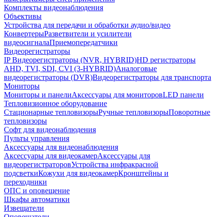
Комплекты видеонаблюдения
Объективы
Устройства для передачи и обработки аудио/видео
Конвертеры
Разветвители и усилители
видеосигнала
Приемопередатчики
Видеорегистраторы
IP Видеорегистраторы (NVR, HYBRID)
HD регистраторы
AHD, TVI, SDI, CVI (3-HYBRID)
Аналоговые
видеорегистраторы (DVR)
Видеорегистраторы для транспорта
Мониторы
Мониторы и панели
Аксессуары для мониторов
LED панели
Тепловизионное оборудование
Стационарные тепловизоры
Ручные тепловизоры
Поворотные
тепловизоры
Софт для видеонаблюдения
Пульты управления
Аксессуары для видеонаблюдения
Аксессуары для видеокамер
Аксессуары для
видеорегистраторов
Устройства инфракрасной
подсветки
Кожухи для видеокамер
Кронштейны и
переходники
ОПС и оповещение
Шкафы автоматики
Извещатели
Оповещатели