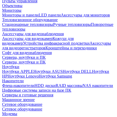
Пульты управления
Объективы
Мониторы
Мониторы и панели
LED панели
Аксессуары для мониторов
Тепловизионное оборудование
Стационарные тепловизоры
Ручные тепловизоры
Поворотные
тепловизоры
Аксессуары для видеонаблюдения
Аксессуары для видеокамер
Кожухи для
видеокамер
Устройства инфракрасной подсветки
Аксессуары
для видеорегистраторов
Кронштейны и переходники
Софт для видеонаблюдения
Сервера, ноутбуки и ПК
Сервера, ноутбуки и ПК
Ноутбуки
Ноутбуки APPLE
Ноутбуки ASUS
Ноутбуки DELL
Ноутбуки
HP
Ноутбуки Lenovo
Ноутбуки Samsung
Накопители
Флеш-накопители
HDD диски
RAID массивы
NAS накопители
Цифровые системы записи на базе ПК
Серверы и готовые решения
Машинное зрение
Сетевое оборудование
Сетевое оборудование
Модемы