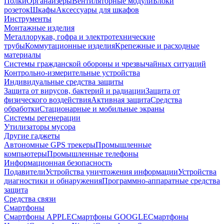
Полки
Органайзеры
Вентиляторные модули
Блоки
розеток
Шкафы
Аксессуары для шкафов
Инструменты
Монтажные изделия
Металлорукав, гофра и электротехнические
трубы
Коммутационные изделия
Крепежные и расходные
материалы
Системы гражданской обороны и чрезвычайных ситуаций
Контрольно-измерительные устройства
Индивидуальные средства защиты
Защита от вирусов, бактерий и радиации
Защита от
физического воздействия
Активная защита
Средства
обработки
Стационарные и мобильные экраны
Системы регенерации
Утилизаторы мусора
Другие гаджеты
Автономные GPS трекеры
Промышленные
компьютеры
Промышленные телефоны
Информационная безопасность
Подавители
Устройства уничтожения информации
Устройства
диагностики и обнаружения
Программно-аппаратные средства
защита
Средства связи
Смартфоны
Смартфоны APPLE
Смартфоны GOOGLE
Смартфоны