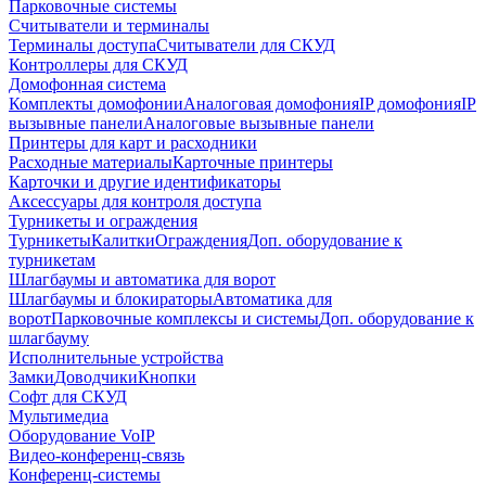
Парковочные системы
Считыватели и терминалы
Терминалы доступа
Считыватели для СКУД
Контроллеры для СКУД
Домофонная система
Комплекты домофонии
Аналоговая домофония
IP домофония
IP
вызывные панели
Аналоговые вызывные панели
Принтеры для карт и расходники
Расходные материалы
Карточные принтеры
Карточки и другие идентификаторы
Аксессуары для контроля доступа
Турникеты и ограждения
Турникеты
Калитки
Ограждения
Доп. оборудование к
турникетам
Шлагбаумы и автоматика для ворот
Шлагбаумы и блокираторы
Автоматика для
ворот
Парковочные комплексы и системы
Доп. оборудование к
шлагбауму
Исполнительные устройства
Замки
Доводчики
Кнопки
Софт для СКУД
Мультимедиа
Оборудование VoIP
Видео-конференц-связь
Конференц-системы