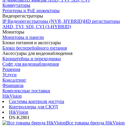
Коммутаторы
Репитеры и PoE инжекторы
Видеорегистраторы
IP Видеорегистраторы (NVR, HYBRID)
HD регистраторы
AHD, TVI, SDI, CVI (3-HYBRID)
Мониторы
Мониторы и панели
Блоки питания и аксессуары
Блоки бесперебойного питания
Аксессуары для видеонаблюдения
Кронштейны и переходники
Софт для видеонаблюдения
Решения
Услуги
Консалтинг
Франшиза
Комплексные поставки
HikVision
Системы контроля доступа
Контроллеры для СКУД
HikVision
DS-K2801
Все товары бренда HikVision