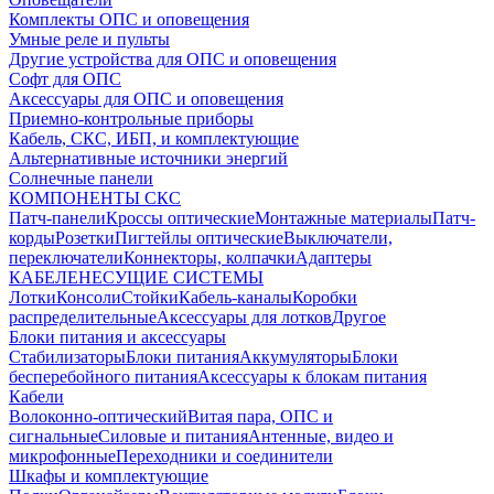
Комплекты ОПС и оповещения
Умные реле и пульты
Другие устройства для ОПС и оповещения
Софт для ОПС
Аксессуары для ОПС и оповещения
Приемно-контрольные приборы
Кабель, СКС, ИБП, и комплектующие
Альтернативные источники энергий
Солнечные панели
КОМПОНЕНТЫ СКС
Патч-панели
Кроссы оптические
Монтажные материалы
Патч-
корды
Розетки
Пигтейлы оптические
Выключатели,
переключатели
Коннекторы, колпачки
Адаптеры
КАБЕЛЕНЕСУЩИЕ СИСТЕМЫ
Лотки
Консоли
Стойки
Кабель-каналы
Коробки
распределительные
Аксессуары для лотков
Другое
Блоки питания и аксессуары
Стабилизаторы
Блоки питания
Аккумуляторы
Блоки
бесперебойного питания
Аксессуары к блокам питания
Кабели
Волоконно-оптический
Витая пара, ОПС и
сигнальные
Силовые и питания
Антенные, видео и
микрофонные
Переходники и соединители
Шкафы и комплектующие