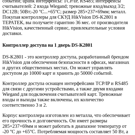
событий; uplink интерфейсы: TCP/IP, RS485; интерфейсы
считывателей: 2 входа Wiegand; тревожные вход/выход 3/2;
DC12В; 50Вт;-20 °C...+65°C; размер 285×237×69мм; металл.
Покупая контроллеры для СКУД HikVision DS-K2801 в
ТЕРАТЕК, вы получаете гарантию 36 мес. от производителя
HikVision, качественный сервис, привлекательные условия
доставки.
Контроллер доступа на 1 дверь DS-K2801
DS-K2801 - это контроллер доступа, разработанный брендом
HikVision для обеспечения безопасности в офисах, магазинах
и других общественных местах. Он может управлять
доступом до 10000 карт и хранить до 50000 событий.
Контроллер доступа оснащен интерфейсами TCP/IP и RS485
для связи с другими устройствами, а также двумя входами
Wiegand для подключения считывателей карт. Тревожные
входы и выходы также включены, их количество
соответственно 3 и 2.
Корпус контроллера изготовлен из металла, что обеспечивает
его прочность и долговечность. Он имеет размеры
285×237×69мм и может работать в диапазоне температур от
-20 °C до +65°C. Потребляемая мощность составляет 50 Вт, а