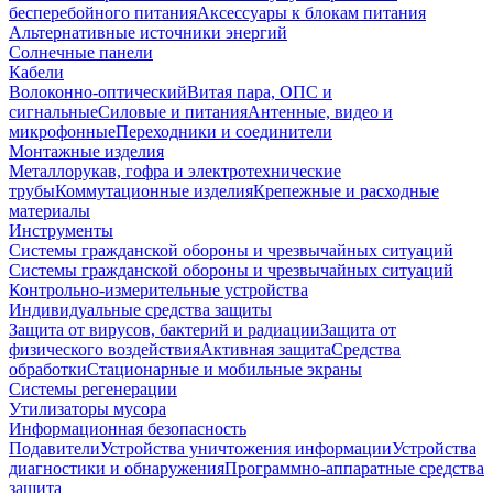
бесперебойного питания
Аксессуары к блокам питания
Альтернативные источники энергий
Солнечные панели
Кабели
Волоконно-оптический
Витая пара, ОПС и
сигнальные
Силовые и питания
Антенные, видео и
микрофонные
Переходники и соединители
Монтажные изделия
Металлорукав, гофра и электротехнические
трубы
Коммутационные изделия
Крепежные и расходные
материалы
Инструменты
Системы гражданской обороны и чрезвычайных ситуаций
Системы гражданской обороны и чрезвычайных ситуаций
Контрольно-измерительные устройства
Индивидуальные средства защиты
Защита от вирусов, бактерий и радиации
Защита от
физического воздействия
Активная защита
Средства
обработки
Стационарные и мобильные экраны
Системы регенерации
Утилизаторы мусора
Информационная безопасность
Подавители
Устройства уничтожения информации
Устройства
диагностики и обнаружения
Программно-аппаратные средства
защита