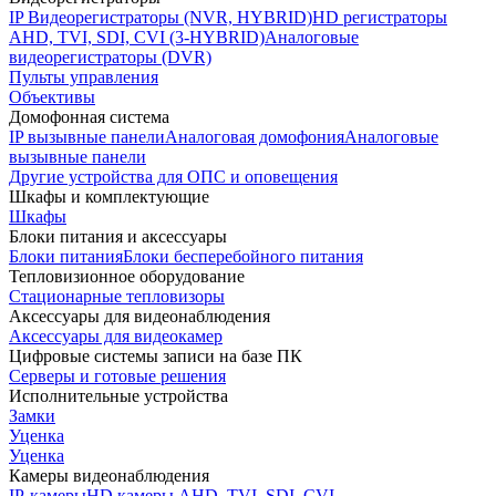
IP Видеорегистраторы (NVR, HYBRID)
HD регистраторы
AHD, TVI, SDI, CVI (3-HYBRID)
Аналоговые
видеорегистраторы (DVR)
Пульты управления
Объективы
Домофонная система
IP вызывные панели
Аналоговая домофония
Аналоговые
вызывные панели
Другие устройства для ОПС и оповещения
Шкафы и комплектующие
Шкафы
Блоки питания и аксессуары
Блоки питания
Блоки бесперебойного питания
Тепловизионное оборудование
Стационарные тепловизоры
Аксессуары для видеонаблюдения
Аксессуары для видеокамер
Цифровые системы записи на базе ПК
Серверы и готовые решения
Исполнительные устройства
Замки
Уценка
Уценка
Камеры видеонаблюдения
IP-камеры
HD камеры AHD, TVI, SDI, CVI