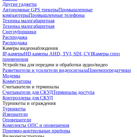
Другие гаджеты
Автономные GPS трекеры
Промышленные
компьютеры
Промышленные телефоны
Техника малогабаритная
Техника малогабаритная
Снегоуборщики
Распродажа
Распродажа
Камеры видеонаблюдения
IP-камеры
HD камеры AHD, TVI, SDI, CVI
Камеры спец
применения
Устройства для передачи и обработки аудио/видео
Разветвители и усилители видеосигнала
Приемопередатчики
Модемы
Коммутаторы
Считыватели и терминалы
Считыватели для СКУД
Терминалы доступа
Контроллеры для СКУД
Турникеты и ограждения
Турникеты
Извещатели
Оповещатели
Комплекты ОПС и оповещения
Приемно-контрольные приборы
Видеорегистраторы