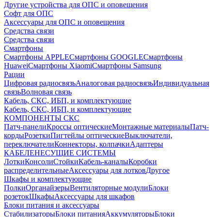
Другие устройства для ОПС и оповещения
Софт для ОПС
Аксессуары для ОПС и оповещения
Средства связи
Средства связи
Смартфоны
Смартфоны APPLE
Смартфоны GOOGLE
Смартфоны
Huawei
Смартфоны Xiaomi
Смартфоны Samsung
Рации
Цифровая радиосвязь
Аналоговая радиосвязь
Индивидуальная
связь
Волновая связь
Кабель, СКС, ИБП, и комплектующие
Кабель, СКС, ИБП, и комплектующие
КОМПОНЕНТЫ СКС
Патч-панели
Кроссы оптические
Монтажные материалы
Патч-
корды
Розетки
Пигтейлы оптические
Выключатели,
переключатели
Коннекторы, колпачки
Адаптеры
КАБЕЛЕНЕСУЩИЕ СИСТЕМЫ
Лотки
Консоли
Стойки
Кабель-каналы
Коробки
распределительные
Аксессуары для лотков
Другое
Шкафы и комплектующие
Полки
Органайзеры
Вентиляторные модули
Блоки
розеток
Шкафы
Аксессуары для шкафов
Блоки питания и аксессуары
Стабилизаторы
Блоки питания
Аккумуляторы
Блоки