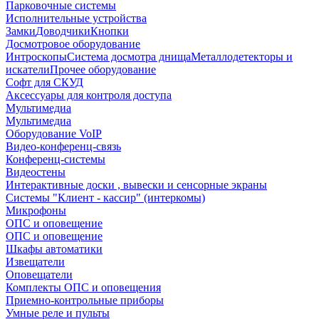
Парковочные системы
Исполнительные устройства
Замки
Доводчики
Кнопки
Досмотровое оборудование
Интроскопы
Система досмотра днища
Металлодетекторы и
искатели
Прочее оборудование
Софт для СКУД
Аксессуары для контроля доступа
Мультимедиа
Мультимедиа
Оборудование VoIP
Видео-конференц-связь
Конференц-системы
Видеостены
Интерактивные доски , вывески и сенсорные экраны
Системы "Клиент - кассир" (интеркомы)
Микрофоны
ОПС и оповещение
ОПС и оповещение
Шкафы автоматики
Извещатели
Оповещатели
Комплекты ОПС и оповещения
Приемно-контрольные приборы
Умные реле и пульты