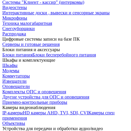
Системы "Клиент - кассир" (интеркомы)
Видеостены
Интерактивные доски , вывески и сенсорные экраны
Микрофоны
Техника малогабаритная
Снегоуборщики
Распродажа
Цифровые системы записи на базе ПК
Серверы и готовые решения
Блоки питания и аксессуары
Блоки питания
Блоки бесперебойного питания
Шкафы и комплектующие
Шкафы
Модемы
Коммутаторы
Извещатели
Оповещатели
Комплекты ОПС и оповещения
Другие устройства для ОПС и оповещения
Приемно-контрольные приборы
Камеры видеонаблюдения
IP-камеры
HD камеры AHD, TVI, SDI, CVI
Камеры спец
применения
Объективы
Устройства для передачи и обработки аудио/видео