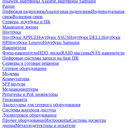
Huawei
Смартфоны Xiaomi
Смартфоны Samsung
Рации
Цифровая радиосвязь
Аналоговая радиосвязь
Индивидуальная
связь
Волновая связь
Сервера, ноутбуки и ПК
Машинное зрение
Ноутбуки
Ноутбуки APPLE
Ноутбуки ASUS
Ноутбуки DELL
Ноутбуки
HP
Ноутбуки Lenovo
Ноутбуки Samsung
Накопители
Флеш-накопители
HDD диски
RAID массивы
NAS накопители
Цифровые системы записи на базе ПК
Серверы и готовые решения
Сетевое оборудование
Модемы
Коммутаторы
SFP модули
Медиаконвертеры
Репитеры и PoE инжекторы
Грозозащита
Аксессуары для сетевого оборудования
Системы контроля доступа
Досмотровое оборудование
Прочее оборудование
Интроскопы
Система досмотра
днища
Металлодетекторы и искатели