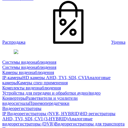
Распродажа
Уценка
Системы видеонаблюдения
Системы видеонаблюдения
Камеры видеонаблюдения
IP-камеры
HD камеры AHD, TVI, SDI, CVI
Аналоговые
камеры
Камеры спец применения
Комплекты видеонаблюдения
Устройства для передачи и обработки аудио/видео
Конвертеры
Разветвители и усилители
видеосигнала
Приемопередатчики
Видеорегистраторы
IP Видеорегистраторы (NVR, HYBRID)
HD регистраторы
AHD, TVI, SDI, CVI (3-HYBRID)
Аналоговые
видеорегистраторы (DVR)
Видеорегистраторы для транспорта