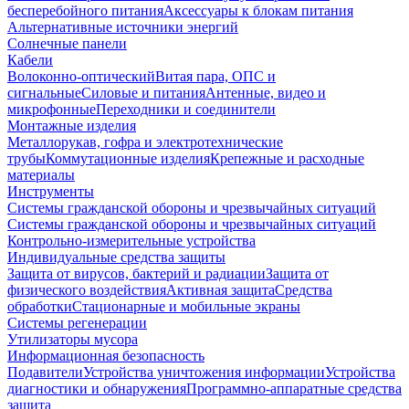
бесперебойного питания
Аксессуары к блокам питания
Альтернативные источники энергий
Солнечные панели
Кабели
Волоконно-оптический
Витая пара, ОПС и
сигнальные
Силовые и питания
Антенные, видео и
микрофонные
Переходники и соединители
Монтажные изделия
Металлорукав, гофра и электротехнические
трубы
Коммутационные изделия
Крепежные и расходные
материалы
Инструменты
Системы гражданской обороны и чрезвычайных ситуаций
Системы гражданской обороны и чрезвычайных ситуаций
Контрольно-измерительные устройства
Индивидуальные средства защиты
Защита от вирусов, бактерий и радиации
Защита от
физического воздействия
Активная защита
Средства
обработки
Стационарные и мобильные экраны
Системы регенерации
Утилизаторы мусора
Информационная безопасность
Подавители
Устройства уничтожения информации
Устройства
диагностики и обнаружения
Программно-аппаратные средства
защита