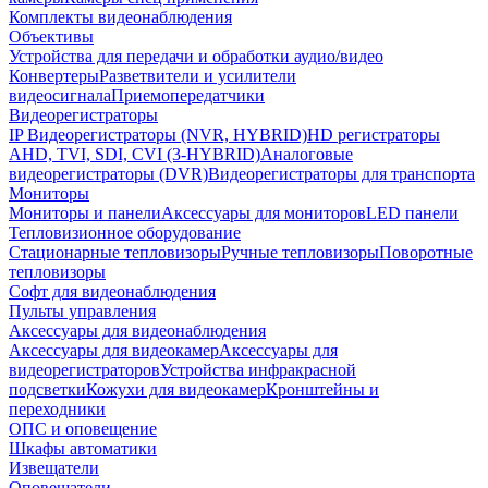
Комплекты видеонаблюдения
Объективы
Устройства для передачи и обработки аудио/видео
Конвертеры
Разветвители и усилители
видеосигнала
Приемопередатчики
Видеорегистраторы
IP Видеорегистраторы (NVR, HYBRID)
HD регистраторы
AHD, TVI, SDI, CVI (3-HYBRID)
Аналоговые
видеорегистраторы (DVR)
Видеорегистраторы для транспорта
Мониторы
Мониторы и панели
Аксессуары для мониторов
LED панели
Тепловизионное оборудование
Стационарные тепловизоры
Ручные тепловизоры
Поворотные
тепловизоры
Софт для видеонаблюдения
Пульты управления
Аксессуары для видеонаблюдения
Аксессуары для видеокамер
Аксессуары для
видеорегистраторов
Устройства инфракрасной
подсветки
Кожухи для видеокамер
Кронштейны и
переходники
ОПС и оповещение
Шкафы автоматики
Извещатели
Оповещатели