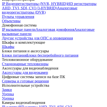
IP Видеорегистраторы (NVR, HYBRID)
HD регистраторы
AHD, TVI, SDI, CVI (3-HYBRID)
Аналоговые
видеорегистраторы (DVR)
Пульты управления
Объективы
Домофонная система
IP вызывные панели
Аналоговая домофония
Аналоговые
вызывные панели
Другие устройства для ОПС и оповещения
Шкафы и комплектующие
Шкафы
Блоки питания и аксессуары
Блоки питания
Блоки бесперебойного питания
Тепловизионное оборудование
Стационарные тепловизоры
Аксессуары для видеонаблюдения
Аксессуары для видеокамер
Цифровые системы записи на базе ПК
Серверы и готовые решения
Исполнительные устройства
Замки
Уценка
Уценка
Камеры видеонаблюдения
IP-камеры
HD камеры AHD, TVI, SDI, CVI