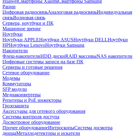
Huawei
Смартфоны Xiaomi
Смартфоны Samsung
Рации
Цифровая радиосвязь
Аналоговая радиосвязь
Индивидуальная
связь
Волновая связь
Сервера, ноутбуки и ПК
Машинное зрение
Ноутбуки
Ноутбуки APPLE
Ноутбуки ASUS
Ноутбуки DELL
Ноутбуки
HP
Ноутбуки Lenovo
Ноутбуки Samsung
Накопители
Флеш-накопители
HDD диски
RAID массивы
NAS накопители
Цифровые системы записи на базе ПК
Серверы и готовые решения
Сетевое оборудование
Модемы
Коммутаторы
SFP модули
Медиаконвертеры
Репитеры и PoE инжекторы
Грозозащита
Аксессуары для сетевого оборудования
Системы контроля доступа
Досмотровое оборудование
Прочее оборудование
Интроскопы
Система досмотра
днища
Металлодетекторы и искатели