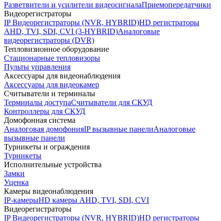
Разветвители и усилители видеосигнала
Приемопередатчики
Видеорегистраторы
IP Видеорегистраторы (NVR, HYBRID)
HD регистраторы
AHD, TVI, SDI, CVI (3-HYBRID)
Аналоговые
видеорегистраторы (DVR)
Тепловизионное оборудование
Стационарные тепловизоры
Пульты управления
Аксессуары для видеонаблюдения
Аксессуары для видеокамер
Считыватели и терминалы
Терминалы доступа
Считыватели для СКУД
Контроллеры для СКУД
Домофонная система
Аналоговая домофония
IP вызывные панели
Аналоговые
вызывные панели
Турникеты и ограждения
Турникеты
Исполнительные устройства
Замки
Уценка
Камеры видеонаблюдения
IP-камеры
HD камеры AHD, TVI, SDI, CVI
Видеорегистраторы
IP Видеорегистраторы (NVR, HYBRID)
HD регистраторы