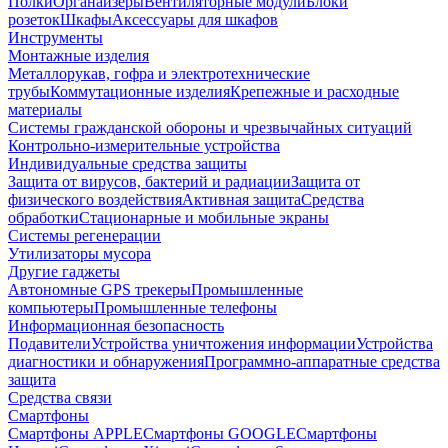
Полки
Органайзеры
Вентиляторные модули
Блоки
розеток
Шкафы
Аксессуары для шкафов
Инструменты
Монтажные изделия
Металлорукав, гофра и электротехнические
трубы
Коммутационные изделия
Крепежные и расходные
материалы
Системы гражданской обороны и чрезвычайных ситуаций
Контрольно-измерительные устройства
Индивидуальные средства защиты
Защита от вирусов, бактерий и радиации
Защита от
физического воздействия
Активная защита
Средства
обработки
Стационарные и мобильные экраны
Системы регенерации
Утилизаторы мусора
Другие гаджеты
Автономные GPS трекеры
Промышленные
компьютеры
Промышленные телефоны
Информационная безопасность
Подавители
Устройства уничтожения информации
Устройства
диагностики и обнаружения
Программно-аппаратные средства
защита
Средства связи
Смартфоны
Смартфоны APPLE
Смартфоны GOOGLE
Смартфоны