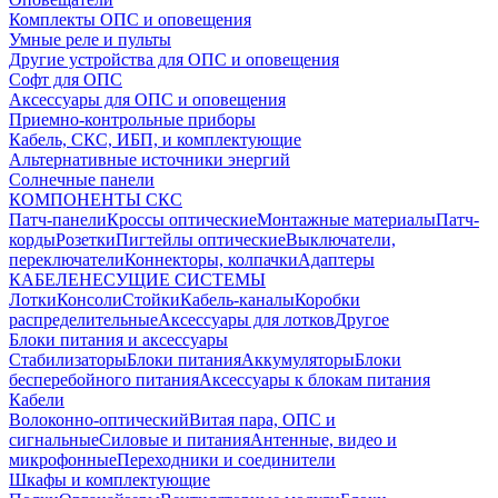
Комплекты ОПС и оповещения
Умные реле и пульты
Другие устройства для ОПС и оповещения
Софт для ОПС
Аксессуары для ОПС и оповещения
Приемно-контрольные приборы
Кабель, СКС, ИБП, и комплектующие
Альтернативные источники энергий
Солнечные панели
КОМПОНЕНТЫ СКС
Патч-панели
Кроссы оптические
Монтажные материалы
Патч-
корды
Розетки
Пигтейлы оптические
Выключатели,
переключатели
Коннекторы, колпачки
Адаптеры
КАБЕЛЕНЕСУЩИЕ СИСТЕМЫ
Лотки
Консоли
Стойки
Кабель-каналы
Коробки
распределительные
Аксессуары для лотков
Другое
Блоки питания и аксессуары
Стабилизаторы
Блоки питания
Аккумуляторы
Блоки
бесперебойного питания
Аксессуары к блокам питания
Кабели
Волоконно-оптический
Витая пара, ОПС и
сигнальные
Силовые и питания
Антенные, видео и
микрофонные
Переходники и соединители
Шкафы и комплектующие