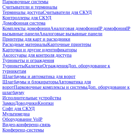
Парковочные системы
Считыватели и терминалы
Терминалы доступа
Считыватели для СКУД
Контроллеры для СКУД
Домофонная система
Комплекты домофонии
Аналоговая домофония
IP домофония
IP
вызывные панели
Аналоговые вызывные панели
Принтеры для карт и расходники
Расходные материалы
Карточные принтеры
Карточки и другие идентификаторы
Аксессуары для контроля доступа
Турникеты и ограждения
Турникеты
Калитки
Ограждения
Доп. оборудование к
турникетам
Шлагбаумы и автоматика для ворот
Шлагбаумы и блокираторы
Автоматика для
ворот
Парковочные комплексы и системы
Доп. оборудование к
шлагбауму
Исполнительные устройства
Замки
Доводчики
Кнопки
Софт для СКУД
Мультимедиа
Оборудование VoIP
Видео-конференц-связь
Конференц-системы