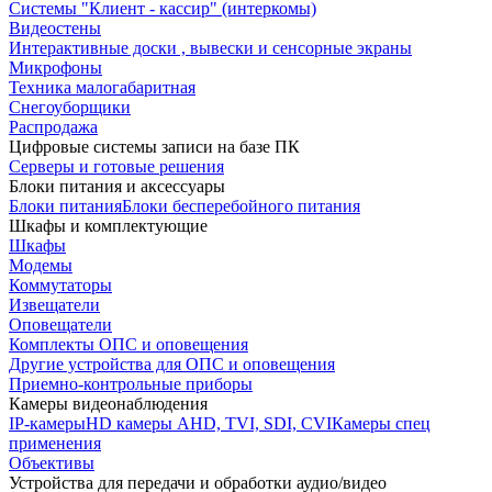
Системы "Клиент - кассир" (интеркомы)
Видеостены
Интерактивные доски , вывески и сенсорные экраны
Микрофоны
Техника малогабаритная
Снегоуборщики
Распродажа
Цифровые системы записи на базе ПК
Серверы и готовые решения
Блоки питания и аксессуары
Блоки питания
Блоки бесперебойного питания
Шкафы и комплектующие
Шкафы
Модемы
Коммутаторы
Извещатели
Оповещатели
Комплекты ОПС и оповещения
Другие устройства для ОПС и оповещения
Приемно-контрольные приборы
Камеры видеонаблюдения
IP-камеры
HD камеры AHD, TVI, SDI, CVI
Камеры спец
применения
Объективы
Устройства для передачи и обработки аудио/видео