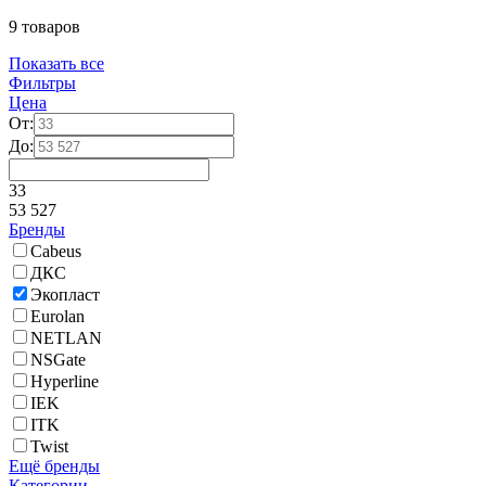
9 товаров
Показать все
Фильтры
Цена
От:
До:
33
53 527
Бренды
Cabeus
ДКС
Экопласт
Eurolan
NETLAN
NSGate
Hyperline
IEK
ITK
Twist
Ещё бренды
Категории