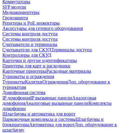
Коммутаторы
SFP модули
Медиаконвертеры
Грозозащита
Репитеры и PoE инжекторы
Аксессуары для сетевого оборудования
Системы контроля доступа
Системы контроля доступа
Считыватели и терминалы
Считыватели для СКУД
Терминалы доступа
Контроллеры для СКУД
Карточки и другие идентификаторы
Принтеры для карт и расходники
Карточные принтеры
Расходные материалы
Турникеты и ограждения
Турникеты
Калитки
Ограждения
Доп. оборудование к
турникетам
Домофонная система
IP домофония
IP вызывные панели
Аналоговая
домофония
Аналоговые вызывные панели
Комплекты
домофонии
Шлагбаумы и автоматика для ворот
Парковочные комплексы и системы
Шлагбаумы и
блокираторы
Автоматика для ворот
Доп. оборудование к
шлагбауму