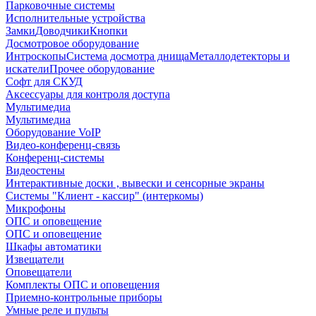
Парковочные системы
Исполнительные устройства
Замки
Доводчики
Кнопки
Досмотровое оборудование
Интроскопы
Система досмотра днища
Металлодетекторы и
искатели
Прочее оборудование
Софт для СКУД
Аксессуары для контроля доступа
Мультимедиа
Мультимедиа
Оборудование VoIP
Видео-конференц-связь
Конференц-системы
Видеостены
Интерактивные доски , вывески и сенсорные экраны
Системы "Клиент - кассир" (интеркомы)
Микрофоны
ОПС и оповещение
ОПС и оповещение
Шкафы автоматики
Извещатели
Оповещатели
Комплекты ОПС и оповещения
Приемно-контрольные приборы
Умные реле и пульты