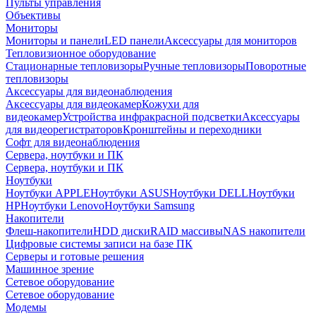
Пульты управления
Объективы
Мониторы
Мониторы и панели
LED панели
Аксессуары для мониторов
Тепловизионное оборудование
Стационарные тепловизоры
Ручные тепловизоры
Поворотные
тепловизоры
Аксессуары для видеонаблюдения
Аксессуары для видеокамер
Кожухи для
видеокамер
Устройства инфракрасной подсветки
Аксессуары
для видеорегистраторов
Кронштейны и переходники
Софт для видеонаблюдения
Сервера, ноутбуки и ПК
Сервера, ноутбуки и ПК
Ноутбуки
Ноутбуки APPLE
Ноутбуки ASUS
Ноутбуки DELL
Ноутбуки
HP
Ноутбуки Lenovo
Ноутбуки Samsung
Накопители
Флеш-накопители
HDD диски
RAID массивы
NAS накопители
Цифровые системы записи на базе ПК
Серверы и готовые решения
Машинное зрение
Сетевое оборудование
Сетевое оборудование
Модемы