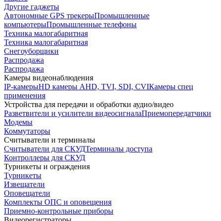
Другие гаджеты
Автономные GPS трекеры
Промышленные
компьютеры
Промышленные телефоны
Техника малогабаритная
Техника малогабаритная
Снегоуборщики
Распродажа
Распродажа
Камеры видеонаблюдения
IP-камеры
HD камеры AHD, TVI, SDI, CVI
Камеры спец
применения
Устройства для передачи и обработки аудио/видео
Разветвители и усилители видеосигнала
Приемопередатчики
Модемы
Коммутаторы
Считыватели и терминалы
Считыватели для СКУД
Терминалы доступа
Контроллеры для СКУД
Турникеты и ограждения
Турникеты
Извещатели
Оповещатели
Комплекты ОПС и оповещения
Приемно-контрольные приборы
Видеорегистраторы