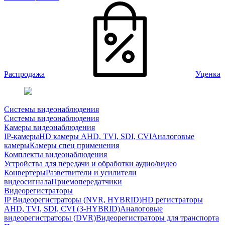
Распродажа
Уценка
Системы видеонаблюдения
Системы видеонаблюдения
Камеры видеонаблюдения
IP-камеры
HD камеры AHD, TVI, SDI, CVI
Аналоговые
камеры
Камеры спец применения
Комплекты видеонаблюдения
Устройства для передачи и обработки аудио/видео
Конвертеры
Разветвители и усилители
видеосигнала
Приемопередатчики
Видеорегистраторы
IP Видеорегистраторы (NVR, HYBRID)
HD регистраторы
AHD, TVI, SDI, CVI (3-HYBRID)
Аналоговые
видеорегистраторы (DVR)
Видеорегистраторы для транспорта