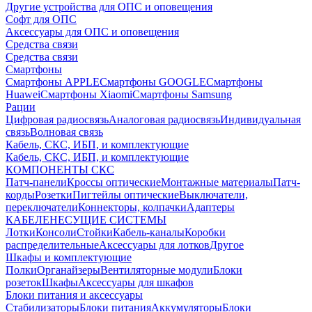
Другие устройства для ОПС и оповещения
Софт для ОПС
Аксессуары для ОПС и оповещения
Средства связи
Средства связи
Смартфоны
Смартфоны APPLE
Смартфоны GOOGLE
Смартфоны
Huawei
Смартфоны Xiaomi
Смартфоны Samsung
Рации
Цифровая радиосвязь
Аналоговая радиосвязь
Индивидуальная
связь
Волновая связь
Кабель, СКС, ИБП, и комплектующие
Кабель, СКС, ИБП, и комплектующие
КОМПОНЕНТЫ СКС
Патч-панели
Кроссы оптические
Монтажные материалы
Патч-
корды
Розетки
Пигтейлы оптические
Выключатели,
переключатели
Коннекторы, колпачки
Адаптеры
КАБЕЛЕНЕСУЩИЕ СИСТЕМЫ
Лотки
Консоли
Стойки
Кабель-каналы
Коробки
распределительные
Аксессуары для лотков
Другое
Шкафы и комплектующие
Полки
Органайзеры
Вентиляторные модули
Блоки
розеток
Шкафы
Аксессуары для шкафов
Блоки питания и аксессуары
Стабилизаторы
Блоки питания
Аккумуляторы
Блоки