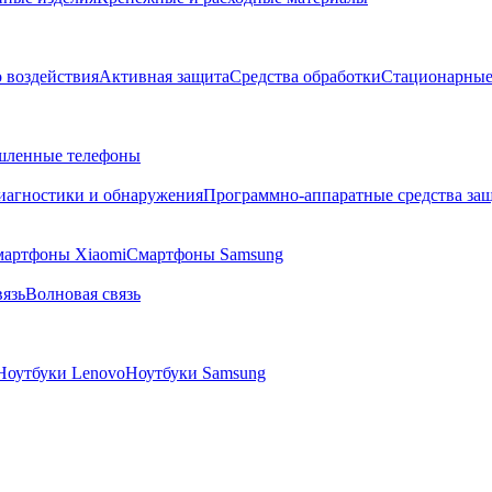
о воздействия
Активная защита
Средства обработки
Стационарные
ленные телефоны
диагностики и обнаружения
Программно-аппаратные средства за
артфоны Xiaomi
Смартфоны Samsung
язь
Волновая связь
Ноутбуки Lenovo
Ноутбуки Samsung