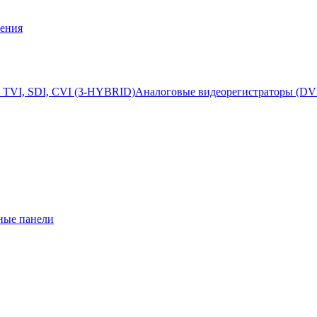
ения
 TVI, SDI, CVI (3-HYBRID)
Аналоговые видеорегистраторы (DV
ные панели