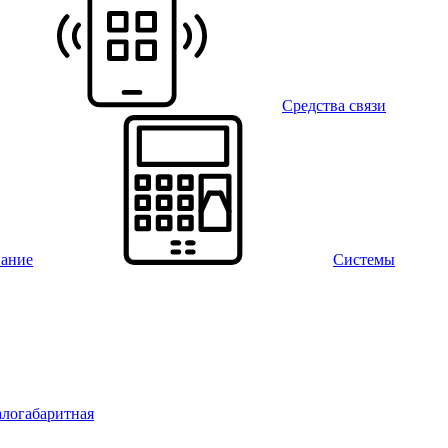
Средства связи
вание
Системы
алогабаритная