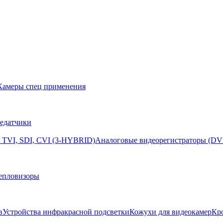
Камеры спец применения
едатчики
 TVI, SDI, CVI (3-HYBRID)
Аналоговые видеорегистраторы (DV
епловизоры
в
Устройства инфракрасной подсветки
Кожухи для видеокамер
Кр