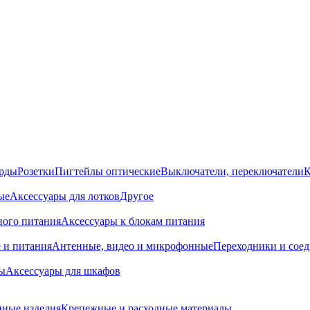
орды
Розетки
Пигтейлы оптические
Выключатели, переключатели
К
ые
Аксессуары для лотков
Другое
ного питания
Аксессуары к блокам питания
 и питания
Антенные, видео и микрофонные
Переходники и сое
ы
Аксессуары для шкафов
ные изделия
Крепежные и расходные материалы