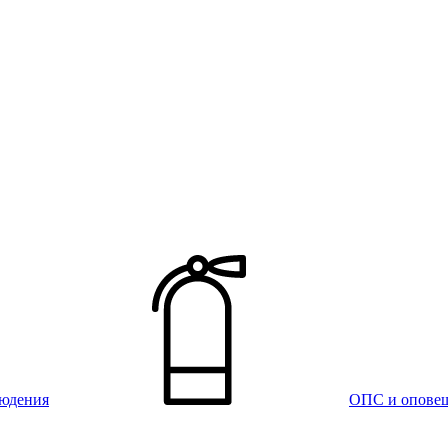
юдения
ОПС и опове