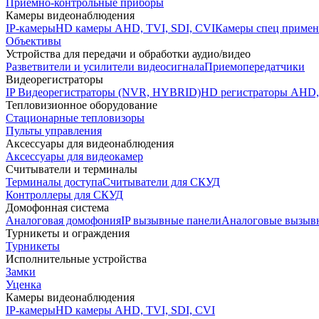
Приемно-контрольные приборы
Камеры видеонаблюдения
IP-камеры
HD камеры AHD, TVI, SDI, CVI
Камеры спец примен
Объективы
Устройства для передачи и обработки аудио/видео
Разветвители и усилители видеосигнала
Приемопередатчики
Видеорегистраторы
IP Видеорегистраторы (NVR, HYBRID)
HD регистраторы AHD,
Тепловизионное оборудование
Стационарные тепловизоры
Пульты управления
Аксессуары для видеонаблюдения
Аксессуары для видеокамер
Считыватели и терминалы
Терминалы доступа
Считыватели для СКУД
Контроллеры для СКУД
Домофонная система
Аналоговая домофония
IP вызывные панели
Аналоговые вызыв
Турникеты и ограждения
Турникеты
Исполнительные устройства
Замки
Уценка
Камеры видеонаблюдения
IP-камеры
HD камеры AHD, TVI, SDI, CVI