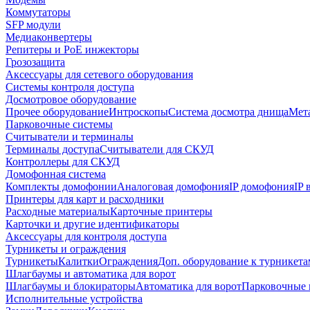
Коммутаторы
SFP модули
Медиаконвертеры
Репитеры и PoE инжекторы
Грозозащита
Аксессуары для сетевого оборудования
Системы контроля доступа
Досмотровое оборудование
Прочее оборудование
Интроскопы
Система досмотра днища
Мета
Парковочные системы
Считыватели и терминалы
Терминалы доступа
Считыватели для СКУД
Контроллеры для СКУД
Домофонная система
Комплекты домофонии
Аналоговая домофония
IP домофония
IP
Принтеры для карт и расходники
Расходные материалы
Карточные принтеры
Карточки и другие идентификаторы
Аксессуары для контроля доступа
Турникеты и ограждения
Турникеты
Калитки
Ограждения
Доп. оборудование к турникета
Шлагбаумы и автоматика для ворот
Шлагбаумы и блокираторы
Автоматика для ворот
Парковочные 
Исполнительные устройства