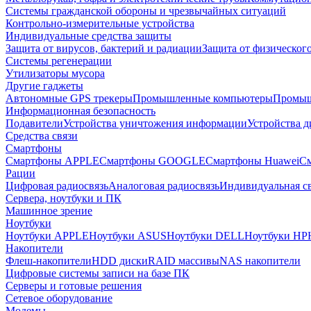
Системы гражданской обороны и чрезвычайных ситуаций
Контрольно-измерительные устройства
Индивидуальные средства защиты
Защита от вирусов, бактерий и радиации
Защита от физическог
Системы регенерации
Утилизаторы мусора
Другие гаджеты
Автономные GPS трекеры
Промышленные компьютеры
Промыш
Информационная безопасность
Подавители
Устройства уничтожения информации
Устройства 
Средства связи
Смартфоны
Смартфоны APPLE
Смартфоны GOOGLE
Смартфоны Huawei
См
Рации
Цифровая радиосвязь
Аналоговая радиосвязь
Индивидуальная св
Сервера, ноутбуки и ПК
Машинное зрение
Ноутбуки
Ноутбуки APPLE
Ноутбуки ASUS
Ноутбуки DELL
Ноутбуки HP
Накопители
Флеш-накопители
HDD диски
RAID массивы
NAS накопители
Цифровые системы записи на базе ПК
Серверы и готовые решения
Сетевое оборудование
Модемы