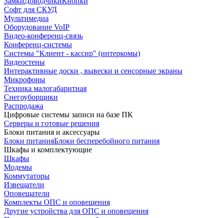
Замки
Доводчики
Кнопки
Софт для СКУД
Мультимедиа
Оборудование VoIP
Видео-конференц-связь
Конференц-системы
Системы "Клиент - кассир" (интеркомы)
Видеостены
Интерактивные доски , вывески и сенсорные экраны
Микрофоны
Техника малогабаритная
Снегоуборщики
Распродажа
Цифровые системы записи на базе ПК
Серверы и готовые решения
Блоки питания и аксессуары
Блоки питания
Блоки бесперебойного питания
Шкафы и комплектующие
Шкафы
Модемы
Коммутаторы
Извещатели
Оповещатели
Комплекты ОПС и оповещения
Другие устройства для ОПС и оповещения