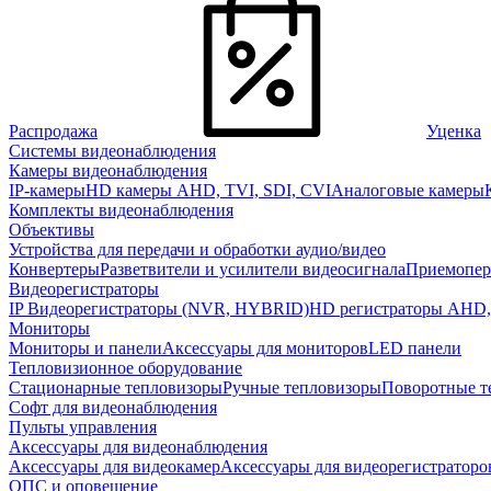
Распродажа
Уценка
Системы видеонаблюдения
Камеры видеонаблюдения
IP-камеры
HD камеры AHD, TVI, SDI, CVI
Аналоговые камеры
Комплекты видеонаблюдения
Объективы
Устройства для передачи и обработки аудио/видео
Конвертеры
Разветвители и усилители видеосигнала
Приемопер
Видеорегистраторы
IP Видеорегистраторы (NVR, HYBRID)
HD регистраторы AHD,
Мониторы
Мониторы и панели
Аксессуары для мониторов
LED панели
Тепловизионное оборудование
Стационарные тепловизоры
Ручные тепловизоры
Поворотные т
Софт для видеонаблюдения
Пульты управления
Аксессуары для видеонаблюдения
Аксессуары для видеокамер
Аксессуары для видеорегистраторо
ОПС и оповещение