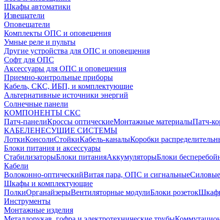
Шкафы автоматики
Извещатели
Оповещатели
Комплекты ОПС и оповещения
Умные реле и пульты
Другие устройства для ОПС и оповещения
Софт для ОПС
Аксессуары для ОПС и оповещения
Приемно-контрольные приборы
Кабель, СКС, ИБП, и комплектующие
Альтернативные источники энергий
Солнечные панели
КОМПОНЕНТЫ СКС
Патч-панели
Кроссы оптические
Монтажные материалы
Патч-к
КАБЕЛЕНЕСУЩИЕ СИСТЕМЫ
Лотки
Консоли
Стойки
Кабель-каналы
Коробки распределительн
Блоки питания и аксессуары
Стабилизаторы
Блоки питания
Аккумуляторы
Блоки бесперебой
Кабели
Волоконно-оптический
Витая пара, ОПС и сигнальные
Силовые
Шкафы и комплектующие
Полки
Органайзеры
Вентиляторные модули
Блоки розеток
Шкаф
Инструменты
Монтажные изделия
Металлорукав, гофра и электротехнические трубы
Коммутацион