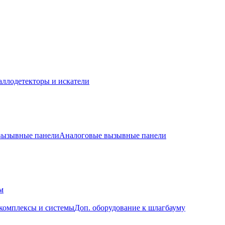
ллодетекторы и искатели
 вызывные панели
Аналоговые вызывные панели
м
комплексы и системы
Доп. оборудование к шлагбауму