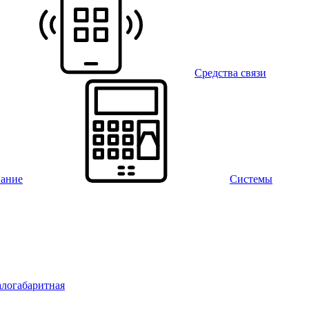
Средства связи
вание
Системы
алогабаритная