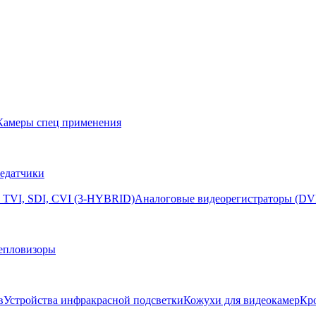
Камеры спец применения
едатчики
 TVI, SDI, CVI (3-HYBRID)
Аналоговые видеорегистраторы (DV
епловизоры
в
Устройства инфракрасной подсветки
Кожухи для видеокамер
Кр