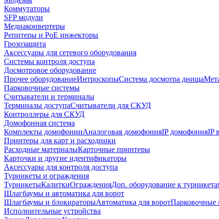
Коммутаторы
SFP модули
Медиаконвертеры
Репитеры и PoE инжекторы
Грозозащита
Аксессуары для сетевого оборудования
Системы контроля доступа
Досмотровое оборудование
Прочее оборудование
Интроскопы
Система досмотра днища
Мета
Парковочные системы
Считыватели и терминалы
Терминалы доступа
Считыватели для СКУД
Контроллеры для СКУД
Домофонная система
Комплекты домофонии
Аналоговая домофония
IP домофония
IP
Принтеры для карт и расходники
Расходные материалы
Карточные принтеры
Карточки и другие идентификаторы
Аксессуары для контроля доступа
Турникеты и ограждения
Турникеты
Калитки
Ограждения
Доп. оборудование к турникета
Шлагбаумы и автоматика для ворот
Шлагбаумы и блокираторы
Автоматика для ворот
Парковочные 
Исполнительные устройства