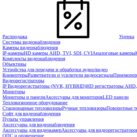
Распродажа
Уценка
Системы видеонаблюдения
Камеры видеонаблюдения
IP-камеры
HD камеры AHD, TVI, SDI, CVI
Аналоговые камеры
Комплекты видеонаблюдения
Объективы
Устройства для передачи и обработки аудио/видео
Конвертеры
Разветвители и усилители видеосигнала
Приемопер
Видеорегистраторы
IP Видеорегистраторы (NVR, HYBRID)
HD регистраторы AHD,
Мониторы
Мониторы и панели
Аксессуары для мониторов
LED панели
Тепловизионное оборудование
Стационарные тепловизоры
Ручные тепловизоры
Поворотные т
Софт для видеонаблюдения
Пульты управления
Аксессуары для видеонаблюдения
Аксессуары для видеокамер
Аксессуары для видеорегистраторо
ОПС и оповещение