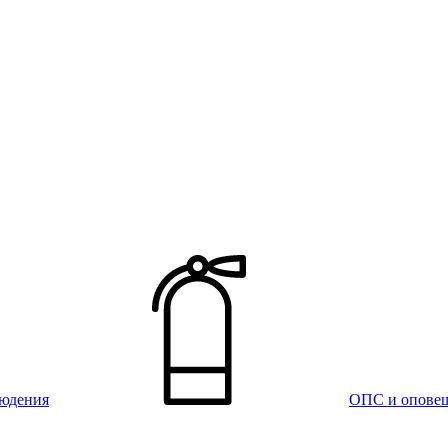
юдения
ОПС и опове