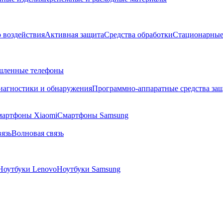
о воздействия
Активная защита
Средства обработки
Стационарные
ленные телефоны
диагностики и обнаружения
Программно-аппаратные средства за
артфоны Xiaomi
Смартфоны Samsung
язь
Волновая связь
Ноутбуки Lenovo
Ноутбуки Samsung