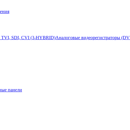
ения
 TVI, SDI, CVI (3-HYBRID)
Аналоговые видеорегистраторы (DV
ные панели