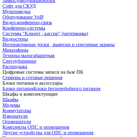
Замки
Доводчики
Кнопки
Софт для СКУД
Мультимедиа
Оборудование VoIP
Видео-конференц-связь
Конференц-системы
Системы "Клиент - кассир" (интеркомы)
Видеостены
Интерактивные доски , вывески и сенсорные экраны
Микрофоны
Техника малогабаритная
Снегоуборщики
Распродажа
Цифровые системы записи на базе ПК
Серверы и готовые решения
Блоки питания и аксессуары
Блоки питания
Блоки бесперебойного питания
Шкафы и комплектующие
Шкафы
Модемы
Коммутаторы
Извещатели
Оповещатели
Комплекты ОПС и оповещения
Другие устройства для ОПС и оповещения