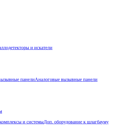
ллодетекторы и искатели
 вызывные панели
Аналоговые вызывные панели
м
комплексы и системы
Доп. оборудование к шлагбауму