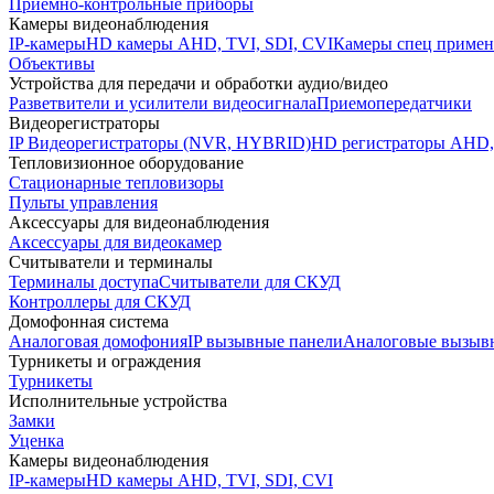
Приемно-контрольные приборы
Камеры видеонаблюдения
IP-камеры
HD камеры AHD, TVI, SDI, CVI
Камеры спец примен
Объективы
Устройства для передачи и обработки аудио/видео
Разветвители и усилители видеосигнала
Приемопередатчики
Видеорегистраторы
IP Видеорегистраторы (NVR, HYBRID)
HD регистраторы AHD,
Тепловизионное оборудование
Стационарные тепловизоры
Пульты управления
Аксессуары для видеонаблюдения
Аксессуары для видеокамер
Считыватели и терминалы
Терминалы доступа
Считыватели для СКУД
Контроллеры для СКУД
Домофонная система
Аналоговая домофония
IP вызывные панели
Аналоговые вызыв
Турникеты и ограждения
Турникеты
Исполнительные устройства
Замки
Уценка
Камеры видеонаблюдения
IP-камеры
HD камеры AHD, TVI, SDI, CVI