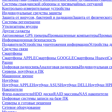
Системы гражданской обороны и чрезвычайных ситуаций
Контрольно-измерительные устройства
Индивидуальные средства защиты
Защита от вирусов, бактерий и радиации
Защита от физическог
Системы регенерации
Утилизаторы мусора
Другие гаджеты
Автономные GPS трекеры
Промышленные компьютеры
Промыш
Информационная безопасность
Подавители
Устройства уничтожения информации
Устройства 
Средства связи
Смартфоны
Смартфоны APPLE
Смартфоны GOOGLE
Смартфоны Huawei
См
Рации
Цифровая радиосвязь
Аналоговая радиосвязь
Индивидуальная св
Сервера, ноутбуки и ПК
Машинное зрение
Ноутбуки
Ноутбуки APPLE
Ноутбуки ASUS
Ноутбуки DELL
Ноутбуки HP
Накопители
Флеш-накопители
HDD диски
RAID массивы
NAS накопители
Цифровые системы записи на базе ПК
Серверы и готовые решения
Сетевое оборудование
Модемы