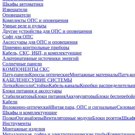
Шкафы автоматики
Извещатели
Оповещатели
Комплекты ОПС и оповещения
Умные реле и пульты
Другие устройства для ОПС и оповещения
Софт для ОПС
Аксессуары для ОПС и оповещения
Приемно-контрольные приборы
Кабель, СКС, ИБП, и комплектующие
Альтернативные источники энергий
Солнечные панели
КОМПОНЕНТЫ СКС
Патч-панели
Кроссы оптические
Монтажные материалы
Патч-к
КАБЕЛЕНЕСУЩИЕ СИСТЕМЫ
Лотки
Консоли
Стойки
Кабель-каналы
Коробки распределительн
Блоки питания и аксессуары
Стабилизаторы
Блоки питания
Аккумуляторы
Блоки бесперебой
Кабели
Волоконно-оптический
Витая пара, ОПС и сигнальные
Силовые
Шкафы и комплектующие
Полки
Органайзеры
Вентиляторные модули
Блоки розеток
Шкаф
Инструменты
Монтажные изделия
Металлорукав, гофра и электротехнические трубы
Коммутацион