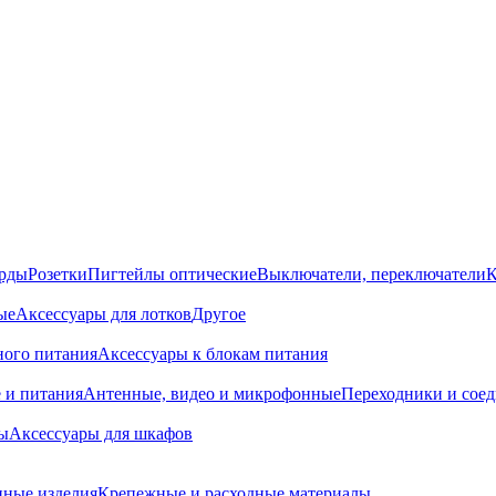
орды
Розетки
Пигтейлы оптические
Выключатели, переключатели
К
ые
Аксессуары для лотков
Другое
ного питания
Аксессуары к блокам питания
 и питания
Антенные, видео и микрофонные
Переходники и сое
ы
Аксессуары для шкафов
ные изделия
Крепежные и расходные материалы